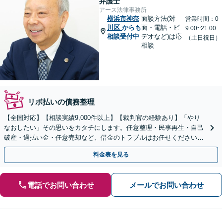
弁護士
アース法律事務所
横浜市神奈
面談方法(対
営業時間：0
川区
からも
面・電話・ビ
9:00~21:00
相談受付中
デオなど)は応
（土日祝日）
相談
リボ払いの債務整理
【全国対応】【相談実績9,000件以上】【裁判官の経験あり】「やり
なおしたい」その思いをカタチにします。任意整理・民事再生・自己
破産・過払い金・任意売却など、借金のトラブルはお任せください。
【初回相談無料】【全国対応可能】
料金表を見る
電話でお問い合わせ
メールでお問い合わせ