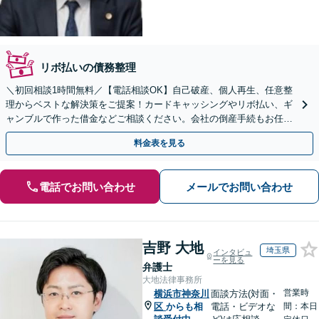
リボ払いの債務整理
＼初回相談1時間無料／【電話相談OK】自己破産、個人再生、任意整
理からベストな解決策をご提案！カードキャッシングやリボ払い、ギ
ャンブルで作った借金などご相談ください。会社の倒産手続もお任せ
◎【休日・夜間相談可】【WEB面談対応】
料金表を見る
電話でお問い合わせ
メールでお問い合わせ
吉野 大地
埼玉県
インタビュ
ーを見る
弁護士
大地法律事務所
営業時
横浜市神奈川
面談方法(対面・
区
からも相
電話・ビデオな
間：本日