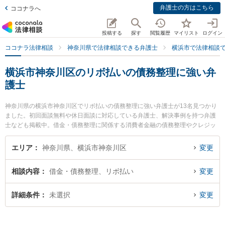
弁護士の方はこちら
ココナラへ
投稿する
探す
閲覧履歴
マイリスト
ログイン
ココナラ法律相談
神奈川県で法律相談できる弁護士
横浜市で法律相談
横浜市神奈川区のリボ払いの債務整理に強い弁
護士
神奈川県の横浜市神奈川区でリボ払いの債務整理に強い弁護士が13名見つかり
ました。初回面談無料や休日面談に対応している弁護士、解決事例を持つ弁護
士なども掲載中。借金・債務整理に関係する消費者金融の債務整理やクレジッ
ト会社の債務整理、リボ払いの債務整理等の細かな分野での絞り込み検索もで
き便利です。特に弁護士法人心 横浜法律事務所の岡安 倫矢弁護士や横浜西口法
エリア
神奈川県、横浜市神奈川区
変更
律事務所の飯島 俊弁護士、法律事務所横濱アカデミアの大城 基樹弁護士のプロ
フィール情報や弁護士費用、強みなどが注目されています。『横浜市神奈川区
相談内容
借金・債務整理、リボ払い
変更
で土日や夜間に発生したリボ払いの債務整理のトラブルを今すぐに弁護士に相
談したい』『リボ払いの債務整理のトラブル解決の実績豊富な近くの弁護士を
検索したい』『初回相談無料でリボ払いの債務整理を法律相談できる横浜市神
詳細条件
未選択
変更
奈川区内の弁護士に相談予約したい』などでお困りの相談者さんにおすすめで
す。