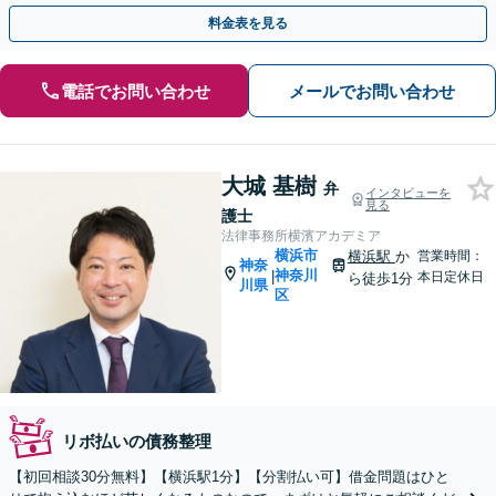
ご提案【夜間・休日面談】【横浜駅7分】
料金表を見る
電話でお問い合わせ
メールでお問い合わせ
大城 基樹
弁
インタビューを
見る
護士
法律事務所横濱アカデミア
横浜市
横浜駅
か
営業時間：
神奈
神奈川
|
本日定休日
ら徒歩1分
川県
区
リボ払いの債務整理
【初回相談30分無料】【横浜駅1分】【分割払い可】借金問題はひと