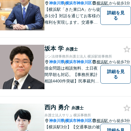
神奈川県
横浜市神奈川区
横浜駅
から徒歩1分
|
【横浜駅「きた東口A」から徒
詳細を見
歩1分】対話を通じてお客様の
る
権利を実現します。交通事故
／離婚／不動産／医療問題な
ど、幅広いご相談に対応して
おります。お困りごとがあれ
坂本 学
ば、遠慮なくご相談くださ
弁護士
い。【休日・夜間対応OK】
ジン法律事務所弁護士法人 横浜駅前事務所
神奈川県
横浜市神奈川区
横浜駅
から徒歩7分
|
借金問題は相談無料、土日夜
詳細を見
間早朝も対応。【事務所累計
る
相談4400件突破】民事裁判／
家事調停・審判／債務整理／
法人破産／相続／不貞トラブ
ル／離婚／男女問題
西内 勇介
弁護士
弁護士法人サリュ 横浜事務所
神奈川県
横浜市神奈川区
横浜駅
から徒歩3分
|
【横浜駅3分】【交通事故の被
詳細を見