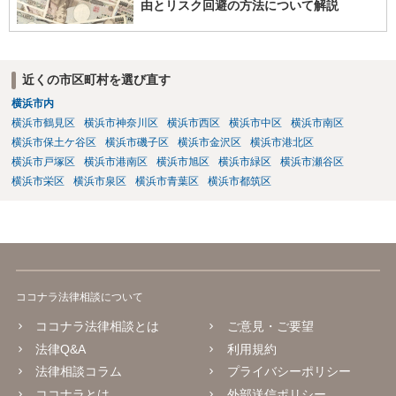
由とリスク回避の方法について解説
近くの市区町村を選び直す
横浜市内
横浜市鶴見区
横浜市神奈川区
横浜市西区
横浜市中区
横浜市南区
横浜市保土ケ谷区
横浜市磯子区
横浜市金沢区
横浜市港北区
横浜市戸塚区
横浜市港南区
横浜市旭区
横浜市緑区
横浜市瀬谷区
横浜市栄区
横浜市泉区
横浜市青葉区
横浜市都筑区
ココナラ法律相談について
ココナラ法律相談とは
ご意見・ご要望
法律Q&A
利用規約
法律相談コラム
プライバシーポリシー
ココナラとは
外部送信ポリシー