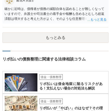
匿名A
弁護士
確かに近時は、債権者が債務の減額自体を認めることが難しくなって
いますので、弁護士や司法書士の着手金や報酬も含めるとむしろ総返
済額は増大すると考えた方がよく、そのような任意整理をしてかえっ
て月々の支払いがしんどくなり、最終的に自己破産になる例が増えて
います。 特に「オーバーローンでない不動産」や「売ると高く売却さ
れる自動車」、「２０万円を超える保険解約返戻金がある保険」など
もっとみる
の資産がなければ、個人再生か自己破産を検討する方が良いと思われ
ます。 このような資産があってもなくても、ココナラで最寄りの債務
整理を取り扱う弁護士に具体的に提示して弁護士に相談すべき事案だ
と思われます。
リボ払いの債務整理に関連する法律相談コラム
借金・債務整理
リボ払いは借金地獄に陥るリスクがあ
る！支払えない場合の対処法も解説
借金・債務整理
リボ払いが「やばい」のはなぜ？その理