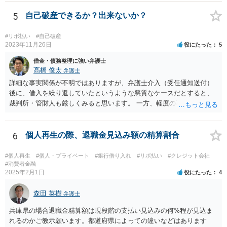
5
自己破産できるか？出来ないか？
#リボ払い
#自己破産
2023年11月26日
役にたった
5
借金・債務整理に強い弁護士
髙橋 俊太
弁護士
詳細な事実関係が不明ではありますが、弁護士介入（受任通知送付）
後に、借入を繰り返していたというような悪質なケースだとすると、
裁判所・管財人も厳しくみると思います。 一方、軽度の不注意による
手違いや行き違いというくらいであれば、弁護士を通じて裁判所・管
財人に対して反省の姿勢を示せば、不許可という結果にはならないと
思われます。
6
個人再生の際、退職金見込み額の精算割合
#個人再生
#個人・プライベート
#銀行借り入れ
#リボ払い
#クレジット会社
#消費者金融
2025年2月1日
役にたった
4
森田 英樹
弁護士
兵庫県の場合退職金精算額は現段階の支払い見込みの何%程が見込ま
れるのかご教示願います。都道府県によっての違いなどはあります