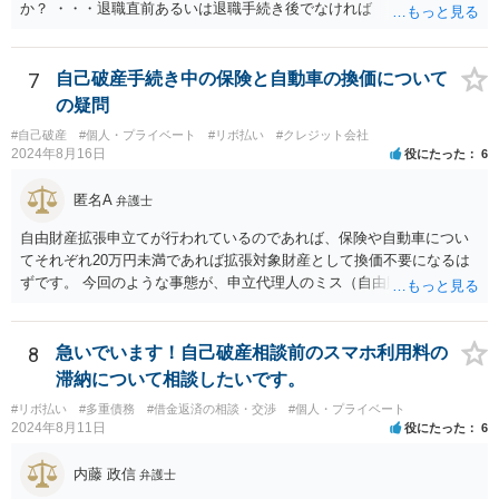
か？ ・・・退職直前あるいは退職手続き後でなければ １２・５％が
清算価値として計上するのが原則で 概ね どの裁判所でも同様の基
準でしょう。 また着手して頂いてから最短どのくらいで認可されるの
でしょうか？ ・・・受任通知を送付して 債権者からの債権調査票が
7
自己破産手続き中の保険と自動車の換価について
回答されるまで ２か月程度 その間に準備が進めば 直ちに申し立
の疑問
てが可能で しっかりした申立てを行えば ほぼ補正がなく ２～３
#自己破産
#個人・プライベート
#リボ払い
#クレジット会社
週間で開始決定がでて それから ２か月程度で認可となる流れで
2024年8月16日
役にたった
6
す。
匿名A
弁護士
自由財産拡張申立てが行われているのであれば、保険や自動車につい
てそれぞれ20万円未満であれば拡張対象財産として換価不要になるは
ずです。 今回のような事態が、申立代理人のミス（自由財産拡張申立
をしていない）なのか、あるいは管財人の無能（自由財産拡張制度の
知識がない）なのか、お書きの事情からはわかりませんので、依頼し
た弁護士を交えて裁判所の意見も聞いて対応した方がよいと思いま
8
急いでいます！自己破産相談前のスマホ利用料の
す。
滞納について相談したいです。
#リボ払い
#多重債務
#借金返済の相談・交渉
#個人・プライベート
2024年8月11日
役にたった
6
内藤 政信
弁護士