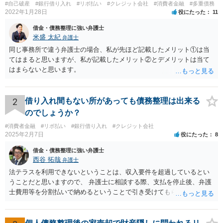
#自己破産
#銀行借り入れ
#リボ払い
#クレジット会社
#消費者金融
#多重債務
2022年1月28日
役にたった
11
借金・債務整理に強い弁護士
米盛 太紀
弁護士
同じ事務所で違う弁護士の場合、私が先ほど記載したメリット①は当
てはまると思いますが、私が記載したメリット②とデメリットは当て
はまらないと思います。
2
借り入れ間もない所があっても債務整理は出来る
のでしょうか？
#消費者金融
#リボ払い
#銀行借り入れ
#クレジット会社
2025年2月7日
役にたった
8
借金・債務整理に強い弁護士
西谷 拓哉
弁護士
法テラスを利用できないということは、収入要件を超過しているとい
うことだと思いますので、 弁護士に相談する際、支払を停止後、弁護
士費用等を分割払いで納めるということで引き受けてもらえないか確
認するとよいでしょう。 「借り入れ出来る限界」までの生活というの
は、負債が拡大するだけになるのでお勧めできませんが あとは、相談
者様のご判断になると思いますので、私からのアドバイスは一旦これ