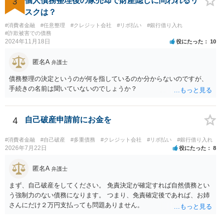
3
個人債務整理後の家売却で財産隠しに問われるリ
で終わりとさせていただきます。
スクは？
#消費者金融
#任意整理
#クレジット会社
#リボ払い
#銀行借り入れ
#詐欺被害での債務
2024年11月18日
役にたった
10
匿名A
弁護士
債務整理の決定というのが何を指しているのか分からないのですが、
手続きの名前は聞いていないのでしょうか？
4
自己破産申請前にお金を
#消費者金融
#自己破産
#多重債務
#クレジット会社
#リボ払い
#銀行借り入れ
2026年7月22日
役にたった
8
匿名A
弁護士
まず、自己破産をしてください。 免責決定が確定すれば自然債務とい
う強制力のない債務になります。 つまり、免責確定後であれば、お姉
さんにだけ２万円支払っても問題ありません。