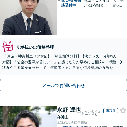
区
からも相
電話・ビデオな
間：本日
談受付中
ど)は応相談
定休日
リボ払いの債務整理
【 東京・神奈川エリア対応】【初回相談無料】【法テラス・分割払い
対応】「借金の返済が苦しい…」と感じたらお早めにご相談を！債務
状況やご要望を伺った上で、依頼者さまに最適な債務整理の方法をわ
かりやすく親身にご提案いたします【夜間相談可】
メールでお問い合わせ
永野 達也
東京都
インタビュ
ーを見る
弁護士
永野総合法律事務所