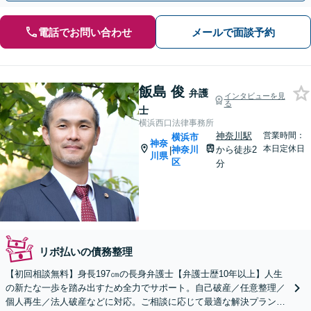
電話でお問い合わせ
メールで面談予約
飯島 俊
弁護
インタビューを見
る
士
横浜西口法律事務所
神奈川駅
営業時間：
横浜市
神奈
本日定休日
神奈川
から徒歩2
|
川県
区
分
リボ払いの債務整理
【初回相談無料】身長197㎝の長身弁護士【弁護士歴10年以上】人生
の新たな一歩を踏み出すため全力でサポート。自己破産／任意整理／
個人再生／法人破産などに対応。ご相談に応じて最適な解決プランを