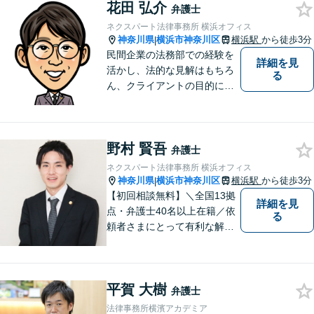
花田 弘介
弁護士
ネクスパート法律事務所 横浜オフィス
神奈川県
横浜市神奈川区
横浜駅
から徒歩3分
|
民間企業の法務部での経験を
詳細を見
活かし、法的な見解はもちろ
る
ん、クライアントの目的に適
った、より実務的なアドバイ
スを提供します。個々の民事
案件にも幅広く他応しており
野村 賢吾
ます。情熱を大切にしつつ、
弁護士
冷静を保つ、心を込めて解決
ネクスパート法律事務所 横浜オフィス
します。【分割払い可】
神奈川県
横浜市神奈川区
横浜駅
から徒歩3分
|
【初回相談無料】＼全国13拠
詳細を見
点・弁護士40名以上在籍／依
る
頼者さまにとって有利な解決
になるよう、最後まで諦めず
に闘います！借金問題/離婚・
男女問 題/相続/交通事故/刑事
平賀 大樹
事件など、ご相談ください
弁護士
【夜間・休日対応】
法律事務所横濱アカデミア