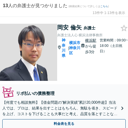
13
人の弁護士が見つかりました
(検索結果について詳しくは
こちら
)
13件中 1-13件を表示
岡安 倫矢
弁護士
弁護士法人心 横浜法律事務所
神
横浜駅
営業時間：09:00~
横浜市
奈
18:00（土日祝
から徒
神奈川
|
川
日）
歩3分
区
県
リボ払いの債務整理
【何度でも相談無料】【借金問題の“解決実績”累計20,000件超】当法
人では、プロは、結果を出すことはもちろん、無駄を省き、スピード
を上げ、コストを下げることも大事だと考え、品質を落とすことな
く、費用を可能な限り安くすることにこだわります。
料金表を見る