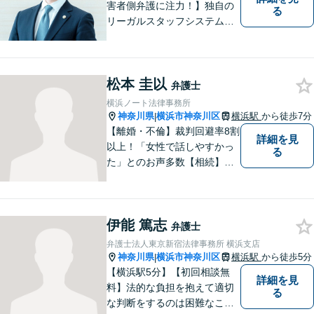
害者側弁護に注力！】独自の
る
リーガルスタッフシステム
で、皆様の質問や相談にすぐ
対応可能です！事件解決ま
で、不安な気持ちをしていた
松本 圭以
だかないよう努力します。皆
弁護士
様の問題の背景まで汲み取
横浜ノート法律事務所
り、適切に対処します。【初
神奈川県
横浜市神奈川区
横浜駅
から徒歩7分
|
回無料相談】
【離婚・不倫】裁判回避率8割
詳細を見
以上！「女性で話しやすかっ
る
た」とのお声多数【相続】遺
産分割／遺言書作成など、円
満解決へと導きます【交通事
故】保険会社と交渉！相手方
伊能 篤志
の過失を80%から95％にした
弁護士
実績あり【女性目線でアドバ
弁護士法人東京新宿法律事務所 横浜支店
イス】
神奈川県
横浜市神奈川区
横浜駅
から徒歩5分
|
【横浜駅5分】【初回相談無
詳細を見
料】法的な負担を抱えて適切
る
な判断をするのは困難なこと