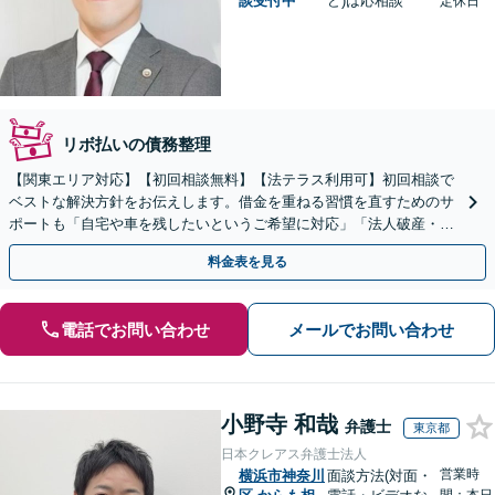
談受付中
ど)は応相談
定休日
リボ払いの債務整理
【関東エリア対応】【初回相談無料】【法テラス利用可】初回相談で
ベストな解決方針をお伝えします。借金を重ねる習慣を直すためのサ
ポートも「自宅や車を残したいというご希望に対応」「法人破産・企
業さまのご相談お受けします」
料金表を見る
電話でお問い合わせ
メールでお問い合わせ
小野寺 和哉
弁護士
東京都
日本クレアス弁護士法人
営業時
横浜市神奈川
面談方法(対面・