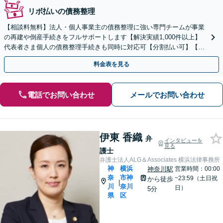
リボ払いの債務整理
【相談料無料】法人・個人事業主の債務整理に強い専門チームが事業
の再建や倒産手続きをフルサポートします【解決実績1,000件以上】
代表者さま個人の債務整理手続きも同時に対応可【分割払い可】【後
払い応相談】【夜間・休日相談可】
料金表を見る
電話でお問い合わせ
メールでお問い合わせ
伊東 香織
弁
インタビューを
見る
護士
弁護士法人ALG＆Associates 横浜法律事務所
神
横浜
神奈川駅
営業時間：00:00
奈
市神
~23:59（土日祝
から徒歩
|
川
奈川
日）
5分
県
区