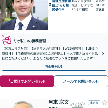
営業時
横浜市神奈川
面談方法(対面・
区
からも相
電話・ビデオな
間：本日
談受付中
ど)は応相談
定休日
リボ払いの債務整理
【関東エリア対応】【法テラスの利用可】【WEB相談可】【LINEで
連絡可】【債務整理の解決実績は100件以上】一人で抱え込まずお気
軽にご相談ください。あなたに最適なプランをご提案いたします「法
人破産にも強い弁護士」【休日・夜間対応】
料金表を見る
電話でお問い合わせ
メールでお問い合わせ
河東 宗文
東京都
インタビュ
ーを見る