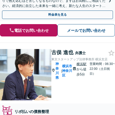
りで抱え込むほど苦しくなるものなので、まずはお気軽にご相談くだ
さい。経済的に自立した未来を一緒に考え、新たな人生のスタートを
サポート「法人破産／スムーズな事業閉鎖をサポート」
料金表を見る
電話でお問い合わせ
メールでお問い合わせ
古俣 進也
弁護士
東京スタートアップ法律事務所 横浜支店
神
横浜駅
営業時間：06:30~
横浜市
奈
22:00（土日祝
から徒
神奈川
|
川
日）
歩5分
区
県
リボ払いの債務整理