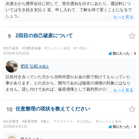
弁護士から携帯会社に対して、受任通知を出すにあたり、通話料につ
いては引き続き支払う 旨、申し入れて、了解を得て置くことになるで
しょう。
9
2回目の自己破産について
#自己破産
#消費者金融
#クレジット会社
#リボ払い
2026年4月20日
役にたった
5
肥田 弘昭
弁護士
以前付き合っていた方から当時何度かお金の面で助けてもらっていた
事があります。との点から、贈与であれば破産の債権の対象にはなり
ません。貸し付けであれば、破産債権として裁判所の債権者一覧表に
あげる必要がある。10年前であれば、2回目と言っても認められるかと
思います。生活保護を受給後法テラスを利用する流れになるかと思い
ます。ご参考にしてください。
10
任意整理の現状を教えてください
#任意整理
#多重債務
#個人・プライベート
#リボ払い
#クレジット会社
2026年4月1日
役にたった
5