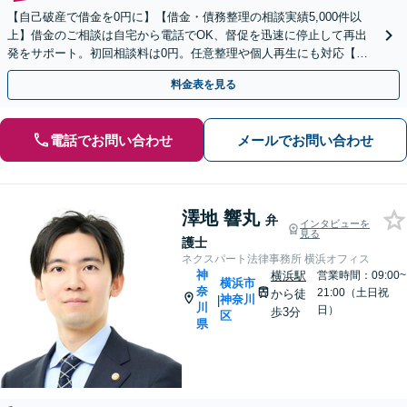
【自己破産で借金を0円に】【借金・債務整理の相談実績5,000件以
上】借金のご相談は自宅から電話でOK、督促を迅速に停止して再出
発をサポート。初回相談料は0円。任意整理や個人再生にも対応【土
日祝日・夜間も相談受付】【費用の分割払い可】
料金表を見る
電話でお問い合わせ
メールでお問い合わせ
澤地 響丸
弁
インタビューを
見る
護士
ネクスパート法律事務所 横浜オフィス
神
横浜駅
営業時間：09:00~
横浜市
奈
21:00（土日祝
から徒
神奈川
|
川
日）
歩3分
区
県