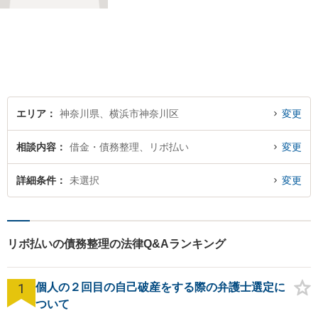
です。 法律の専門家とともに
問題を解決しましょう。プロ
フェッショナルとしての知識
やスキルを磨くために、日々
自己研さんに取り組んでおり
ます。 お気軽にご相談くださ
い。
エリア
神奈川県、横浜市神奈川区
変更
相談内容
借金・債務整理、リボ払い
変更
詳細条件
未選択
変更
リボ払いの債務整理の法律Q&Aランキング
1
個人の２回目の自己破産をする際の弁護士選定に
ついて