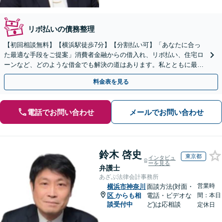
リボ払いの債務整理
【初回相談無料】【横浜駅徒歩7分】【分割払い可】「あなたに合っ
た最適な手段をご提案」消費者金融からの借入れ、リボ払い、住宅ロ
ーンなど、どのような借金でも解決の道はあります。私とともに最善
の解決を図りましょう【安心の完全個室対応／秘密厳守】
料金表を見る
電話でお問い合わせ
メールでお問い合わせ
鈴木 啓史
東京都
インタビュ
ーを見る
弁護士
あざぶ法律会計事務所
営業時
横浜市神奈川
面談方法(対面・
区
からも相
電話・ビデオな
間：本日
談受付中
ど)は応相談
定休日