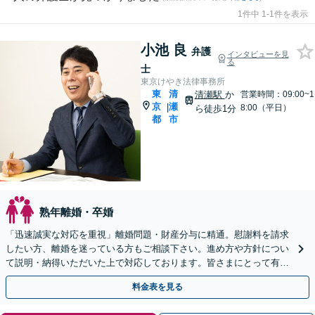
1件中 1-1件を表示
小池 良
弁護
インタビューを見
る
士
東京けやき法律事務所
東
清
清瀬駅
か
営業時間：09:00~1
京
瀬
|
8:00（平日）
ら徒歩1分
都
市
熟年離婚・卒婚
「迅速誠実な対応を重視」離婚問題・財産分与に精通。慰謝料を請求
したい方、離婚を迷っている方もご相談下さい。進め方や方針につい
て説明・納得いただいた上で対応しております。皆さまにとって有利
な解決へ向け尽力【夜間・休日相談可｜WEB面談可】
料金表を見る