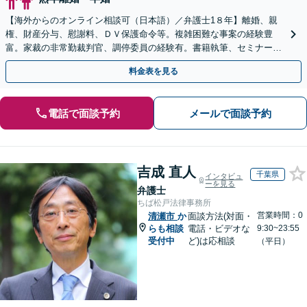
【海外からのオンライン相談可（日本語）／弁護士1８年】離婚、親
権、財産分与、慰謝料、ＤＶ保護命令等。複雑困難な事案の経験豊
富。家裁の非常勤裁判官、調停委員の経験有。書籍執筆、セミナー講
師等、離婚問題に強い弁護士。海外の法律事務所勤務経験有。
料金表を見る
電話で面談予約
メールで面談予約
吉成 直人
千葉県
インタビュ
ーを見る
弁護士
ちば松戸法律事務所
営業時間：0
清瀬市
か
面談方法(対面・
らも相談
電話・ビデオな
9:30~23:55
受付中
ど)は応相談
（平日）