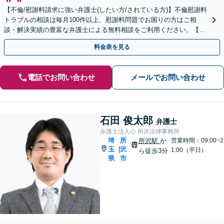
【不倫/慰謝料請求に強い弁護士(したい方/されている方)】不倫慰謝料
トラブルの相談は毎月100件以上、慰謝料問題でお困りの方はご相
談・解決実績の豊富な弁護士による無料相談をご利用ください。【不
倫相談は初回0円】【埼玉県全域対応】
料金表を見る
電話でお問い合わせ
メールでお問い合わせ
石田 俊太郎
弁護士
弁護士法人心 所沢法律事務所
埼
所
所沢駅
か
営業時間：09:00~2
玉
沢
|
1:00（平日）
ら徒歩3分
県
市