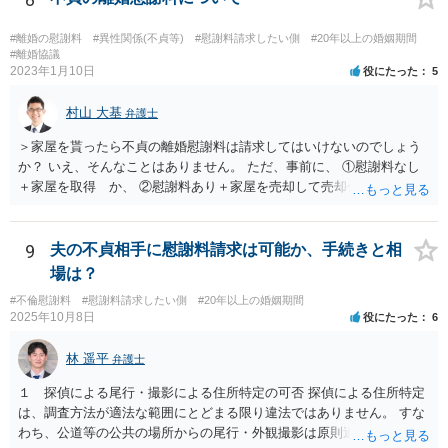
配偶者からの慰謝料請求については影響はあまりしないでしょう。 探
偵費用については認められるケースもありますが、一部に限られるも
#離婚の慰謝料
#異性関係(不貞等)
#慰謝料請求したい側
#20年以上の婚姻期間
のも多く、少なくとも最初から支払いに合意はせず、支払い義務がな
#離婚協議
2023年1月10日
役にたった
5
いことを主張し争うこととなるかと思われます。
村山 大基
弁護士
＞家屋を貰ったら不貞の離婚慰謝料は請求してはいけないのでしょう
か？ いえ、そんなことはありません。 ただ、事前に、 ①慰謝料なし
＋家屋を取得 か、 ②慰謝料あり＋家屋を売却して売却代金を分ける
の、どちらが得かは計算しておいた方がいいと思います。 ①の方が得
なら、慰謝料代わりに不動産全部もらう、はありだと思います。 ＞婚
姻費用は慰謝料とは別だと思うのですが 主人は世間の相場は200万や
9
夫の不貞相手に慰謝料請求は可能か、手続きと相
とどうなんでしょうか？アドバイスお願いいたします。 婚姻費用につ
場は？
いては、おっしゃる通り別です。 なので、ご主人の主張通り慰謝料を
#不倫慰謝料
#慰謝料請求したい側
#20年以上の婚姻期間
２００万円と考えるにしても、 婚姻費用＋慰謝料２００万円、が正し
2025年10月8日
役にたった
6
いです。 その上で、このまま離婚に応じない場合、婚姻費用が月４万
円なら、５年と少し婚姻費用を貰い続ければ 婚姻費用だけでも２００
林 遥平
弁護士
万円になりますので、早めに近所の弁護士に相談に行って対応につい
てアドバイスを受けてみましょう。
１ 探偵による尾行・撮影による住所特定の可否 探偵による住所特定
は、調査方法が適法な範囲にとどまる限り違法ではありません。 すな
わち、公道等の公共の場所からの尾行・外観撮影は原則適法であり、