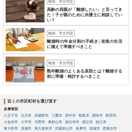
離婚・男女問題
高齢の両親が「離婚したい」と言ってき
た！子が親のために弁護士に相談してい
い？
離婚・男女問題
離婚時の年金分割の手続き│老後の生活
に備えて準備すべきこと
離婚・男女問題
熟年離婚のよくある原因とは？離婚する
前に準備・検討するべきこと
近くの市区町村を選び直す
多摩東部
八王子市
立川市
武蔵野市
三鷹市
府中市
昭島市
調布市
町田市
小金井市
小平市
日野市
東村山市
国分寺市
国立市
狛江市
東大和市
清瀬市
東久留米市
武蔵村山市
多摩市
稲城市
西東京市