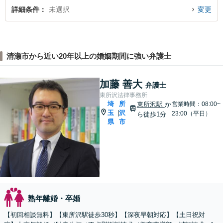
詳細条件
未選択
変更
清瀬市から近い20年以上の婚姻期間に強い弁護士
加藤 善大
弁護士
東所沢法律事務所
埼
所
東所沢駅
か
営業時間：08:00~
玉
沢
|
23:00（平日）
ら徒歩1分
県
市
熟年離婚・卒婚
【初回相談無料】【東所沢駅徒歩30秒】【深夜早朝対応】【土日祝対