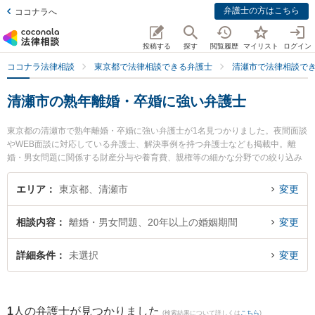
弁護士の方はこちら
ココナラへ
投稿する
探す
閲覧履歴
マイリスト
ログイン
ココナラ法律相談
東京都で法律相談できる弁護士
清瀬市で法律相談で
清瀬市の熟年離婚・卒婚に強い弁護士
東京都の清瀬市で熟年離婚・卒婚に強い弁護士が1名見つかりました。夜間面談
やWEB面談に対応している弁護士、解決事例を持つ弁護士なども掲載中。離
婚・男女問題に関係する財産分与や養育費、親権等の細かな分野での絞り込み
検索もでき便利です。特に東京けやき法律事務所の小池 良弁護士のプロフィー
ル情報や弁護士費用、強みなどが注目されています。『清瀬市で土日や夜間に
エリア
東京都、清瀬市
変更
発生した熟年離婚・卒婚のトラブルを今すぐに弁護士に相談したい』『熟年離
婚・卒婚のトラブル解決の実績豊富な近くの弁護士を検索したい』『初回相談
相談内容
離婚・男女問題、20年以上の婚姻期間
変更
無料で熟年離婚・卒婚を法律相談できる清瀬市内の弁護士に相談予約したい』
などでお困りの相談者さんにおすすめです。
詳細条件
未選択
変更
1
人の弁護士が見つかりました
(検索結果について詳しくは
こちら
)