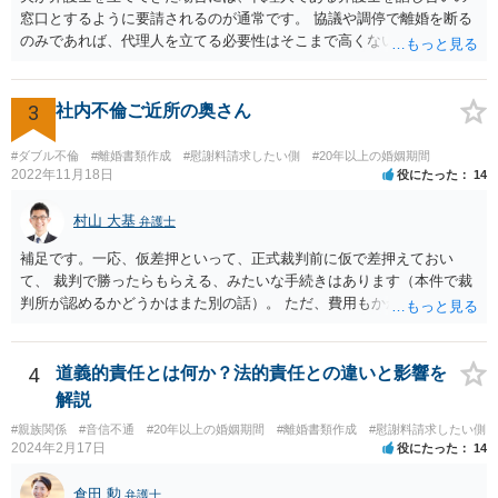
窓口とするように要請されるのが通常です。 協議や調停で離婚を断る
のみであれば、代理人を立てる必要性はそこまで高くないようにも思
われますが、条件によっては離婚も検討するというお考えの場合や婚
姻費用についてもまとまっていない状況である場合には代理人を立て
ることが適切かも知れません。 依頼するかどうかの検討も含め、お近
3
社内不倫ご近所の奥さん
くの弁護士へ相談はされてみると良いと考えます。
#ダブル不倫
#離婚書類作成
#慰謝料請求したい側
#20年以上の婚姻期間
2022年11月18日
役にたった
14
村山 大基
弁護士
補足です。一応、仮差押といって、正式裁判前に仮で差押えておい
て、 裁判で勝ったらもらえる、みたいな手続きはあります（本件で裁
判所が認めるかどうかはまた別の話）。 ただ、費用もかかりますし、
必ず本件で認められるとも限りませんので、現時点で仮差押を考える
のであれば、 面談相談に行って詳しく話を聞いてみましょう。
4
道義的責任とは何か？法的責任との違いと影響を
解説
#親族関係
#音信不通
#20年以上の婚姻期間
#離婚書類作成
#慰謝料請求したい側
2024年2月17日
役にたった
14
倉田 勲
弁護士