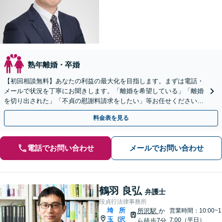
熟年離婚・卒婚
【初回相談無料】あなたの利益の最大化を目指します。まずは電話・
メールで状況を丁寧にお聞きします。「離婚を希望している」「離婚
を切り出された」「不貞の慰謝料請求をしたい」等お任せください。
【リーズナブルな料金設定】
料金表を見る
電話でお問い合わせ
メールでお問い合わせ
鶴羽 良弘
弁護士
段貞行法律事務所
埼
所
所沢駅
か
営業時間：10:00~1
玉
沢
|
7:00（平日）
ら徒歩7分