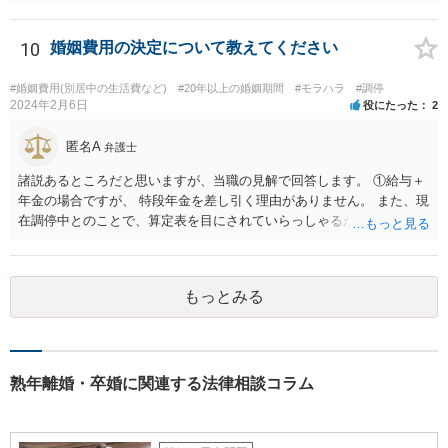
住居敷地内への侵入、屋内・窓越しの撮影、盗聴・盗撮等の私的領域
への侵害行為は違法の可能性があります。したがって、夫が相手女性
と会う約束を取り付け、探偵が公道上から尾行・撮影して住所を割り
10
婚姻費用の決定について教えてください
出す方法は、手段が適法であれば問題ありません。 ２ 相手女性が既
婚者であった場合の夫への慰謝料請求の可能性 相手女性が既婚である
#婚姻費用(別居中の生活費など)
#20年以上の婚姻期間
#モラハラ
#調停
場合、その配偶者は、夫と相手女性の双方に対して不貞行為に基づく
2024年2月6日
役にたった
2
慰謝料請求を行うことが可能です（民法709条）。 ただし、夫に以下
の事情があれば、過失の有無や慰謝料額に影響します。 ・相手女性が
匿名A
弁護士
独身であると虚偽申告していた ・夫が既婚と知らなかったことに合理
諸説あるところだと思いますが、当職の見解で回答します。 ①給与＋
的理由がある もっとも、相手女性が既婚であることを容易に確認でき
年金の場合ですが、 特段年金を差し引く理由がありません。 また、現
たにもかかわらず漫然と関係を続けた場合は、夫の過失が認められ、
在調停中とのことで、算定表を目にされていらっしゃるかと思いま
慰謝料（50～150万円程度？）が発生し得ます。
す。 給与と年金を単純に足した金額で計算すべきかどうかですが、 給
与の場合、就労するために必要だとされる経費を控除しています。 年
金の場合は、この控除をする必要がありませんので、 詳しい計算式は
もっとみる
割愛しますが、 単純な足し算をした部分の表よりも多い金額が妥当と
いうことになります。 ②婚姻費用は相当額の半分10万円しか出さない
半分というのは合理的な根拠がありません。 算定表上、夫婦のみのも
ので考えるというのであれば多少はわかりますが。 合意ができなけれ
ば審判となりますが、 相手方の根拠のない主張に沿ったものになると
熟年離婚・卒婚に関連する法律相談コラム
は考え難いと思います。