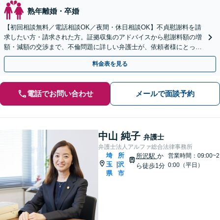
熟年離婚・卒婚
【初回相談無料／電話相談OK／夜間・休日相談OK】不貞慰謝料を請
求したい方・請求された方。証拠収集のアドバイスから慰謝料額の増
額・減額の交渉まで、不倫問題に詳しい弁護士が、依頼者様にとって
最善の解決策をご提案いたします。
料金表を見る
電話でお問い合わせ
メールで面談予約
中山 純子
弁護士
弁護士法人アルファ総合法律事務所
埼
所
所沢駅
か
営業時間：09:00~2
玉
沢
|
0:00（平日）
ら徒歩1分
県
市