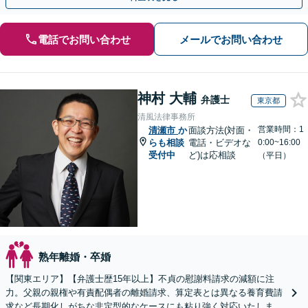
電話でお問い合わせ
メールでお問い合わせ
神村 大輔
弁護士
東京都
清風法律事務所
営業時間：1
清瀬市
か
面談方法(対面・
らも相談
電話・ビデオな
0:00~16:00
受付中
ど)は応相談
（平日）
熟年離婚・卒婚
【関東エリア】【弁護士歴15年以上】不貞の慰謝料請求の減額に注
力。父親の親権や有責配偶者の離婚請求、算定表とは異なる養育費請
求など長期化しがちな非定型的なケースにも粘り強く対応いたしま