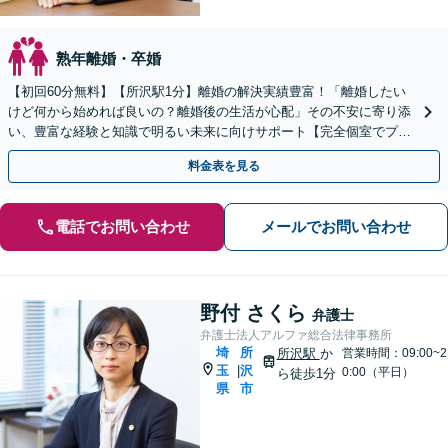
熟年離婚・卒婚
【初回60分無料】【所沢駅1分】離婚の解決実績豊富！「離婚したい
けど何から始めれば良いの？離婚後の生活が心配」その不安に寄り添
い、豊富な経験と知識で明るい未来に向けサポート【完全個室でプラ
イバシー配慮】
料金表を見る
電話でお問い合わせ
メールでお問い合わせ
野付 さくら
弁護士
弁護士法人アルファ総合法律事務所
埼
所
所沢駅
か
営業時間：09:00~2
玉
沢
|
0:00（平日）
ら徒歩1分
県
市