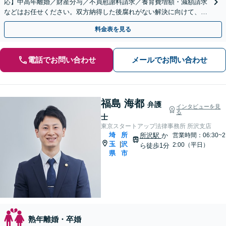
応】中高年離婚／財産分与／不貞慰謝料請求／養育費増額・減額請求
などはお任せください。双方納得した後腐れがない解決に向けて、全
力を尽くします。
料金表を見る
電話でお問い合わせ
メールでお問い合わせ
福島 海都
弁護
インタビューを見
る
士
東京スタートアップ法律事務所 所沢支店
埼
所
所沢駅
か
営業時間：06:30~2
玉
沢
|
2:00（平日）
ら徒歩1分
県
市
熟年離婚・卒婚