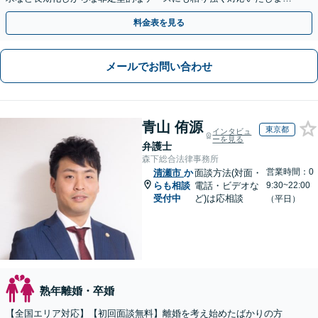
す。【初回相談30分無料】【休日・夜間相談可】
料金表を見る
メールでお問い合わせ
青山 侑源
東京都
インタビュ
ーを見る
弁護士
森下総合法律事務所
営業時間：0
清瀬市
か
面談方法(対面・
らも相談
電話・ビデオな
9:30~22:00
受付中
ど)は応相談
（平日）
熟年離婚・卒婚
【全国エリア対応】【初回面談無料】離婚を考え始めたばかりの方