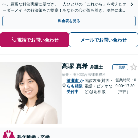
へ。豊富な解決実績に基づき、一人ひとりの「これから」を考えたオ
ーダーメイドの解決策をご提案！あなたの心が落ち着き、冷静に未来
を選べるよう全力でサポート【弁護士直通・LINE相談可】
料金表を見る
電話でお問い合わせ
メールでお問い合わせ
髙塚 真希
弁護士
千葉県
藤井・滝沢綜合法律事務所
営業時間：0
清瀬市
か
面談方法(対面・
らも相談
電話・ビデオな
9:00~17:30
受付中
ど)は応相談
（平日）
熟年離婚・卒婚