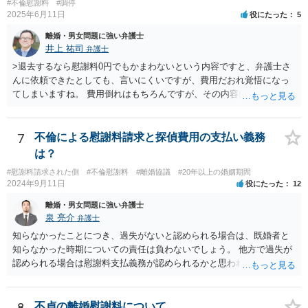
さないというおそれを奥様が抱くのはやむない面もあるとは思います
#不倫慰謝料
#調停
2025年6月11日
役にたった
5
が、ここは信じていただくしかないですし、婚姻費用の金額の合意が
できるかどうかの方が重要だと思います（合意できなれば納得した金
離婚・男女問題に強い弁護士
額をもらえないという意味では、奥様の不満は残るからです）。 特別
井上 祐司
弁護士
経費という問題はあるのですが、一般には、収入から婚姻費用は定め
>退去するなら慰謝料0円でもかまわないという内容ですと、弁護士さ
られ、全ての生活費が入っていると見ます。奥様の利益のために支払
んに依頼できたとしても、言いにくいですが、費用だおれ覚悟になっ
っている費用については、婚姻費用から引くことも相当だと思いま
てしまいますね。 費用倒れはもちろんですが、その内容は、法律的に
す。
義務のないことをお願いする内容となってしまうので、弁護士の受任
は期待しにくいと思います。 内容証明又は弁護士に委任することを検
討されているのであれば、慰謝料請求に限定した方がよいでしょう。
7
不倫による慰謝料請求と探偵費用の支払い義務
内容証明郵便において、「退去するのであれば慰謝料は要らない」と
は？
あなたが書いたとしても、法律上、あなたに建物からの退去を求める
#慰謝料請求された側
#不倫慰謝料
#離婚協議
#20年以上の婚姻期間
権限はないので、やはり不自然になってしまいます。
2024年9月11日
役にたった
12
離婚・男女問題に強い弁護士
泉 亮介
弁護士
知らなかったことにつき、過失がないと認められる場合は、既婚者と
知らなかった時期についての責任は負わないでしょう。 他方で過失が
認められる場合は慰謝料支払義務が認められるかと思われます。 ま
た、夫婦関係が冷め切っているというのは不貞相手の発言であり、客
観的な事実かは不明なため、客観的な事実として婚姻関係が破綻して
いたことが証明できない限り、そのような説明を受けていたとしても
8
不貞の離婚慰謝料について