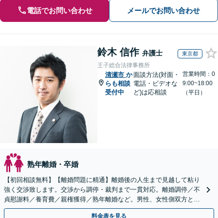
電話でお問い合わせ
メールでお問い合わせ
鈴木 信作
弁護士
東京都
王子総合法律事務所
営業時間：0
清瀬市
か
面談方法(対面・
らも相談
電話・ビデオな
9:00~18:00
受付中
ど)は応相談
（平日）
熟年離婚・卒婚
【初回相談無料】【離婚問題に精通】離婚後の人生まで見越して粘り
強く交渉致します。交渉から調停・裁判まで一貫対応。離婚調停／不
貞慰謝料／養育費／親権獲得／熟年離婚など。男性、女性側双方とも
お任せを【王子駅3分】【当日／夜間相談可（要予約）】
料金表を見る