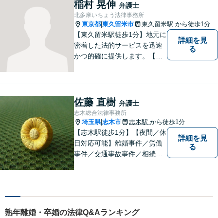
稲村 晃伸
弁護士
北多摩いちょう法律事務所
東京都
東久留米市
東久留米駅
から徒歩1分
|
【東久留米駅徒歩1分】地元に
詳細を見
密着した法的サービスを迅速
る
かつ的確に提供します。【当
日／夜間／休日対応可能】法
律トラブルでお悩みの方は、
お気軽にご相談ください。ご
納得のいく解決を目指して、
佐藤 直樹
弁護士
全力を尽くします。【法テラ
志木総合法律事務所
ス利用可能】
埼玉県
志木市
志木駅
から徒歩1分
|
【志木駅徒歩1分】【夜間／休
詳細を見
日対応可能】離婚事件／労働
る
事件／交通事故事件／相続事
件／土地建物明渡請求事件等
幅広く対応。クレプトマニア
弁護の顕著な実績。夜間の法
律相談・打ち合わせに力を入
れています。【万全のコロナ
熟年離婚・卒婚の法律Q&Aランキング
対策】お気軽にご相談くださ