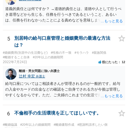
道義的責任とは何ですか？ →道徳的責任とは、道徳や人として行うべ
き道理などから生じる、任務を行うべきであるということ、あるい
は、任務を行わなかったことによる責めなどを意味します。 道義的責
任では、倫理ないし道徳上の責任のため法的責任のような強制力や罰
則はありませんが、道義的責任を果たさないことで、他人からの信用
を無くす、不遇を受けるなどの一般的にはそのような事実上の不利益
5
別居時の給与口座管理と婚姻費用の最適な方法
が生じます。
は？
#婚姻費用(別居中の生活費など)
#性格の不一致
#モラハラ
#親族関係
#離婚すること自体
#20年以上の婚姻期間
2022年7月24日
役にたった
12
離婚・男女問題に強い弁護士
辻村 幸宏
弁護士
給与口座についてはご相談者さんが管理されるのが一般的です。給与
の入金やカードの出金などの確認をご自身でされる方が今後は管理し
やすくなるからです。ただ、ご夫婦のこれまでの生活で奥様が管理さ
れており不当な出金をしないというのであれば、それはそのまま維持
しても構わないとは思います。 隠し財産といっても、収入は給与だけ
で隠しようがないでしょうし、今わかっていない財産がないのであれ
6
不倫相手の生活環境を正してほしいです。
ば別居後に新たな財産ができてもお互いに分与を主張できないことに
はなりますので杞憂ということになろうかと思います。 婚姻費用を渡
#離婚協議
#20年以上の婚姻期間
#離婚書類作成
#慰謝料請求したい側