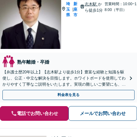
埼
新
志木駅
か
営業時間：10:00~1
玉
座
|
8:00（平日）
ら徒歩1分
県
市
熟年離婚・卒婚
【弁護士歴20年以上】【志木駅より徒歩1分】豊富な経験と知識を駆
使し、公正・中立な解決を目指します。ホワイトボードを使用してわ
かりやすく丁寧なご説明をいたします。実現の難しいご要望にも、で
きる限りご希望に沿えるようなアドバイスを行います。
料金表を見る
電話でお問い合わせ
メールでお問い合わせ