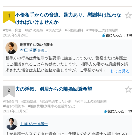
い。
1
不倫相手からの脅迫、暴力あり、慰謝料は払わな
ければいけませんか
#恐喝・脅迫
#婚外の妊娠
#示談交渉
#不倫慰謝料
#20年以上の婚姻期間
2020年5月24日
役にたった
176
刑事事件に強い弁護士
本庄 卓磨
弁護士
相手方の行為は脅迫罪や強要罪に該当しますので、警察または弁護士
にご相談されることをお勧めいたします。 相手方の妻から慰謝料を請
求された場合は支払い義務が生じますが、ご事情からすると減額交渉
をする余地は十分にありそうです。
2
夫の浮気、別居からの離婚回避希望
#財産分与
#離婚協議
#慰謝料請求したい側
#20年以上の婚姻期間
#離婚の慰謝料
#婚姻費用(別居中の生活費など)
2021年11月5日
役にたった
39
工藤 佑一
弁護士
夫が弁護士を立ててきた場合には、代理人である弁護士を話し合いの