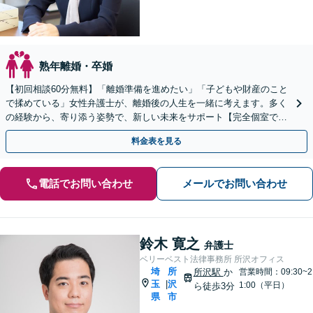
熟年離婚・卒婚
【初回相談60分無料】「離婚準備を進めたい」「子どもや財産のこと
で揉めている」女性弁護士が、離婚後の人生を一緒に考えます。多く
の経験から、寄り添う姿勢で、新しい未来をサポート【完全個室でプ
ライバシー配慮】【当日・夜間（18時まで）の相談可】
料金表を見る
電話でお問い合わせ
メールでお問い合わせ
鈴木 寛之
弁護士
ベリーベスト法律事務所 所沢オフィス
埼
所
所沢駅
か
営業時間：09:30~2
玉
沢
|
1:00（平日）
ら徒歩3分
県
市