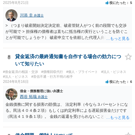
2025年8月21日
役にたった
5
用と賠償額を比較して決められたらいいと思います。 なお、リース会
社が非免責債権であると主張するのであれば、破産手続の中（免責に
川添 圭
弁護士
対する意見等）で主張すると思いますので、訴訟されるかどうかは破
産手続中に分かると思います。
> （つまり破産開始決定決定前、破産管財人がつく前の段階でも交渉
が可能で > 担保権の債権者は直ちに抵当権の実行ということを防ぐこ
とが可能でしょうか？） 破産申立てを依頼した代理人弁護士が売買に
関与し、売却代金の使途を含めたすべての記録を残すといったやり方
が可能な場合もありますが、オーバーローン事案では売却代金が手元
に残らないことになるため、弁護士としても慎重な判断が求められま
8
貸金返済の最終通知書を自作する場合の効力につ
す。 > 例えば弁護士費用を分割で積立するなど半年、１年かかる場合
いて知りたい
でも かなり率直な（身も蓋もない）意見を述べると、担保に供されて
#借金返済の相談・交渉
#債権回収代行
#個人・プライベート
#法人・ビジネス
いる共有持分を親族が取得することで不動産を守りたいのであれば、
#法人・ビジネス
#音信不通・行方不明の相手
弁護士費用は長期分割などせず、親族等から援助して貰うことを模索
2024年8月16日
役にたった
6
した方がよいと思います（弁護士費用の援助も馬鹿にならない金額で
借金・債務整理に強い弁護士
すが、それによって共有持分を取得できる可能性が高くなるのであれ
西谷 拓哉
弁護士
ば、他の共有者にとってもそれを支出するだけのメリットがあると思
います）。
金銭債務に関する損害の賠償は、 法定利率（今なら３パーセントにな
る。民法４０４条２項）もしくは約定利率による遅延損害金だけです
（民法４１９条１項）。 金銭の返還を受けられないことにより何か損
害を被ったとしても、元本のほか、遅延損害金の請求ができるにとど
まります。 なお、すでに他の弁護士が先に記載されたとおり、連帯保
証人に対する請求については、法定の要件を満たさない限り、連帯保