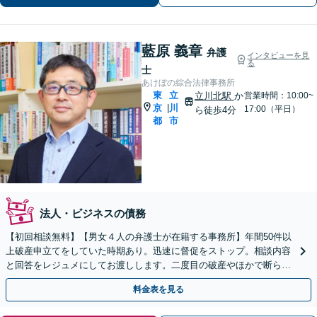
藍原 義章
弁護
インタビューを見
る
士
あけぼの綜合法律事務所
東
立
立川北駅
か
営業時間：10:00~
京
川
|
17:00（平日）
ら徒歩4分
都
市
法人・ビジネスの債務
【初回相談無料】【男女４人の弁護士が在籍する事務所】年間50件以
上破産申立てをしていた時期あり。迅速に督促をストップ。相談内容
と回答をレジュメにしてお渡しします。二度目の破産やほかで断られ
た事案もご相談ください【立川駅６分】
料金表を見る