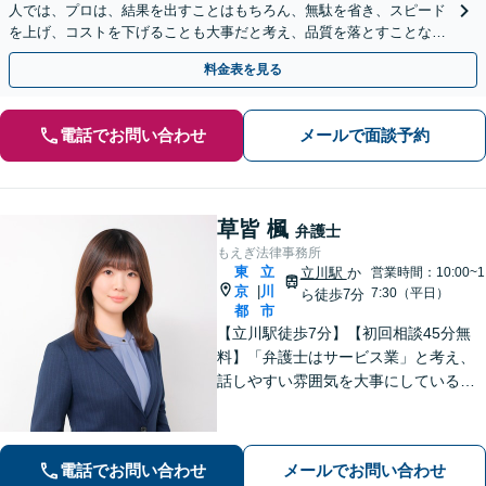
人では、プロは、結果を出すことはもちろん、無駄を省き、スピード
を上げ、コストを下げることも大事だと考え、品質を落とすことな
く、費用を可能な限り安くすることにこだわります。
料金表を見る
電話でお問い合わせ
メールで面談予約
草皆 楓
弁護士
もえぎ法律事務所
東
立
立川駅
か
営業時間：10:00~1
京
川
|
7:30（平日）
ら徒歩7分
都
市
【立川駅徒歩7分】【初回相談45分無
料】「弁護士はサービス業」と考え、
話しやすい雰囲気を大事にしている事
務所です。ご相談者様のお悩みをじっ
くり伺い、その気持ちに寄り添うこと
を心がけています【離婚・男女問題／
電話でお問い合わせ
メールでお問い合わせ
相続・遺言／交通事故】