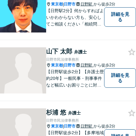
東京都
日野市
日野駅
から徒歩2分
|
【日野駅2分】何からすればよ
詳細を見
いかわからない方も、安心し
る
てご相談ください「相続問
題：不動産相続、株式の相
続、遺留分侵害額請求、遺言
書作成など」「インターネッ
山下 太郎
ト：誹謗中傷の削除、発信者
弁護士
情報開示請求、名誉毀損によ
日野市民法律事務所
る損害賠償、企業や飲食店の
東京都
日野市
日野駅
から徒歩2分
|
風評被害対策など」
【日野駅徒歩2分】【弁護士歴
詳細を見
約20年】一般民事・刑事事件
る
など幅広いお困りごとに対応
可能。建築紛争や原発事故な
どの複雑な問題にも積極的に
取り組んでおります。一つひ
杉浦 悠
とつの問題に真剣に向き合
弁護士
い、最善の解決を目指しま
日野市民法律事務所
す。
東京都
日野市
日野駅
から徒歩2分
|
【日野駅徒歩2分】【多摩地域