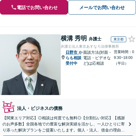
電話でお問い合わせ
メールでお問い合わせ
横溝 秀明
弁護士
東京都
弁護士法人東京あすなろ法律事務所
営業時間：0
日野市
か
面談方法(対面・
らも相談
電話・ビデオな
9:30~18:00
受付中
ど)は応相談
（平日）
法人・ビジネスの債務
【関東エリア対応】◎相談は何度でも無料◎【分割払い対応】【感謝
のお声多数】全国各地での豊富な解決実績を活かし、一人ひとりに寄
り添った解決プランをご提案いたします。個人・法人、借金の理由に