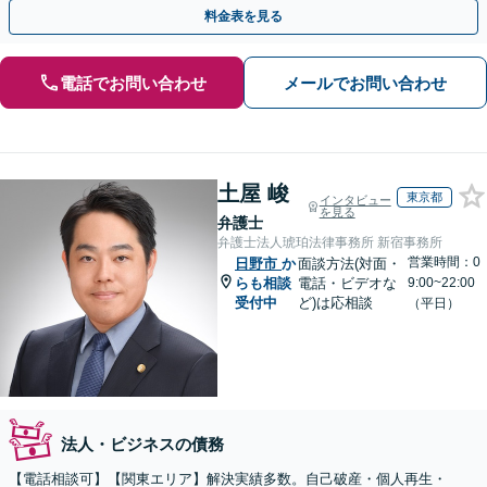
問わず柔軟に対応しますので、まずはお気軽にご相談を
料金表を見る
電話でお問い合わせ
メールでお問い合わせ
土屋 峻
東京都
インタビュー
を見る
弁護士
弁護士法人琥珀法律事務所 新宿事務所
営業時間：0
日野市
か
面談方法(対面・
らも相談
電話・ビデオな
9:00~22:00
受付中
ど)は応相談
（平日）
法人・ビジネスの債務
【電話相談可】【関東エリア】解決実績多数。自己破産・個人再生・