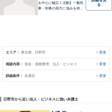
詳細を見
を中心に幅広く活動】一般民
る
事・刑事の両方に強みを持つ
弁護士。依頼者様1人1人に寄
り添って、最適な道へと導き
ます。法律問題は身近なもの
です。まずはお気軽にご相談
ください。【子連れ相談OK】
エリア
東京都、日野市
変更
相談内容
借金・債務整理、法人・ビジネス
変更
詳細条件
未選択
変更
日野市から近い法人・ビジネスに強い弁護士