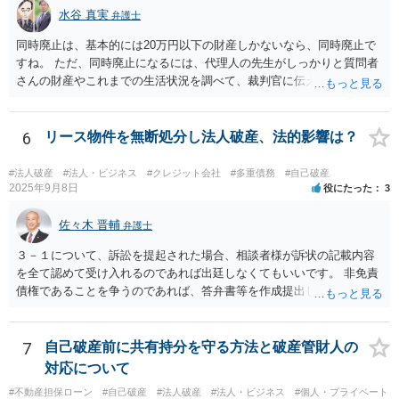
必要ありません。 なお，子会社の代表取締役には，取締役辞任の登記
水谷 真実
弁護士
をしてもらわなければなりません。 親会社が株主代表訴訟を提起する
同時廃止は、基本的には20万円以下の財産しかないなら、同時廃止で
ことは理論上可能ですが，あなたに対して追及できる責任は，あなた
すね。 ただ、同時廃止になるには、代理人の先生がしっかりと質問者
自身が会社に対して追う責任（例えば任務懈怠責任）の範囲に留まり
さんの財産やこれまでの生活状況を調べて、裁判官に伝える必要があ
ます。子会社の負債をあなたに負わせることはできません。 実際上問
ります。 そこで、代理人の先生としっかり打ち合わせるべきです。そ
題となるのは，親会社からの圧力により，子会社の代表取締役があな
して、代理人の先生が同時廃止でいけるというなら、同時廃止になる
たの辞任に応じてくれない場合ですね。 子会社の代表取締役が全く動
でしょう。
6
リース物件を無断処分し法人破産、法的影響は？
いてくれないと，辞任の登記をするためには，最終的には訴訟を提起
する必要が生じます。
#法人破産
#法人・ビジネス
#クレジット会社
#多重債務
#自己破産
2025年9月8日
役にたった
3
佐々木 晋輔
弁護士
３－１について、訴訟を提起された場合、相談者様が訴状の記載内容
を全て認めて受け入れるのであれば出廷しなくてもいいです。 非免責
債権であることを争うのであれば、答弁書等を作成提出して反論しな
ければなりません。 上記訴訟は破産手続とは別ですので、破産を受任
した弁護士が受ける場合でも、弁護士費用は別途必要になると思いま
す。 ３－２について、上記のとおり、破産とは別で弁護士費用が必要
7
自己破産前に共有持分を守る方法と破産管財人の
になると思います。 費用の額については、弁護士によって異なります
対応について
が、破産手続を受任した弁護士が受けるのであれば、低めの金額で受
#不動産担保ローン
#自己破産
#法人破産
#法人・ビジネス
#個人・プライベート
けてくれるかもしれません。 弁護士を依頼するかどうかは、弁護士費