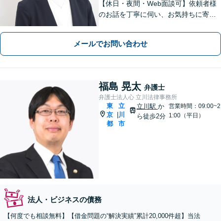
【休日・夜間・Web面談可】依頼者様
のお話を丁寧に伺い、お気持ちに寄り
添った対応を大切にしています。離婚
や相続、不動産、刑事事件から企業法
メールでお問い合わせ
務まで。難しい法律用語もかみ砕いて
お伝えし、安心できるよう努めます。
福島 晃太
弁護士
弁護士法人心 立川法律事務所
東
立
立川駅
か
営業時間：09:00~2
京
川
|
1:00（平日）
ら徒歩2分
都
市
法人・ビジネスの債務
【何度でも相談無料】【借金問題の“解決実績”累計20,000件超】当法