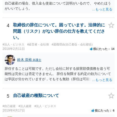
自己破産の場合、借入金も使途について説明がいるので、 やめたほう
がいいでしょう。
4
取締役の辞任について。困っています。法律的に
問題（リスク）がない辞任の仕方を教えてくださ
い。
#法人・ビジネス
#経営者・会社側
#退職理由(自己都合・会社都合)
2018年2月11日
役にたった
14
鈴木 崇裕
弁護士
辞任することは可能です。ただし会社に対する損害賠償債務を追う可
能性は完全には否定できません。 辞任を制限する約定の効力について
は学説が分かれていますが，そもそも無効（辞任は可能）と考える説
と，辞任の効力自体は認め，会社に対する債務不履行責任を負わされ
る可能性があると考える説が有力です。 ただし，いずれの説をとった
場合でも，会社にとって「不利な時期」に辞任したときは，「やむを
5
自己破産の種類について
得ない事由」がない限り，会社の損害を賠償しなければならなくなり
ます。 健康上の理由は「やむを得ない事由」の典型ですが，程度によ
#自己破産
#法人破産
#法人・ビジネス
って異なります。 子会社の代表取締役が辞任を認めてくれるのであれ
2019年4月17日
役にたった
6
ば，少なくとも法律上は，親会社（子会社にとっての株主）の承諾は