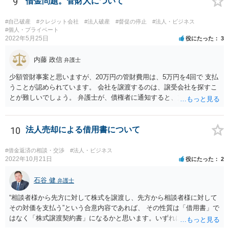
9
借金問題。管財人について
証契約として効力が生じません。弁護士の依頼の有無はこれを左右し
ないので、注意が必要です。
#自己破産
#クレジット会社
#法人破産
#督促の停止
#法人・ビジネス
#個人・プライベート
2022年5月25日
役にたった
3
内藤 政信
弁護士
少額管財事案と思いますが、20万円の管財費用は、5万円を4回で 支払
うことが認められています。 会社を譲渡するのは、譲受会社を探すこ
とが難しいでしょう。 弁護士が、債権者に通知すると、支払いを止め
ることができるので、 その間に、20万円を貯めることになるでしょ
う。
10
法人売却による借用書について
#借金返済の相談・交渉
#法人・ビジネス
2022年10月21日
役にたった
2
石谷 健
弁護士
“相談者様から先方に対して株式を譲渡し、先方から相談者様に対して
その対価を支払う”という合意内容であれば、 その性質は「借用書」で
はなく「株式譲渡契約書」になるかと思います。いずれにせよ、口約
束はお勧めしません。 その上で、仮に先方が合意した支払いを滞らせ