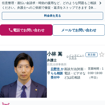
任意整理・過払い金請求・時効の援用など、どのような問題もご相談
ください。弁護士へのご依頼で催促・返済をストップできます【休
日・夜間相談可】【分割払い可】【初回相談無料】
料金表を見る
電話でお問い合わせ
メールでお問い合わせ
小林 嵩
東京都
インタビュー
を見る
弁護士
目黒法律事務所
営業時間：1
日野市
か
面談方法(対面・
らも相談
電話・ビデオな
0:00~19:00
受付中
ど)は応相談
（平日）