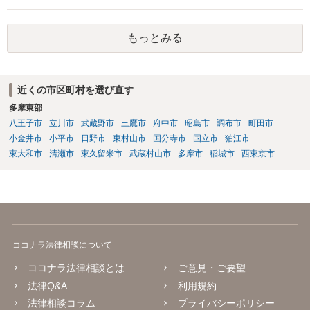
た場合に、相談者様として、民事訴訟を経ないでいきなり強制執行
（先方の財産を差し押さえること等）を行えるようにしておくには、
もっとみる
単に両者間で契約書を作成するのではなく、 両者が公証役場に赴い
て、公証人によって作成される公正証書の形式で契約の締結を行うこ
とが必要となります。 また、その際、当該公正証書には「債務者が直
ちに強制執行に服する旨の陳述」（民事執行法第２２条第５号）の 記
近くの市区町村を選び直す
載を盛り込んでおく必要もあります。 以上について、さらに詳しくお
多摩東部
知りになりたい場合は、法律事務所等での弁護士への法律相談をご検
討ください。
八王子市
立川市
武蔵野市
三鷹市
府中市
昭島市
調布市
町田市
小金井市
小平市
日野市
東村山市
国分寺市
国立市
狛江市
東大和市
清瀬市
東久留米市
武蔵村山市
多摩市
稲城市
西東京市
ココナラ法律相談について
ココナラ法律相談とは
ご意見・ご要望
法律Q&A
利用規約
法律相談コラム
プライバシーポリシー