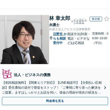
林 章太郎
東京都
インタビュ
ーを見る
弁護士
弁護士法人アビエス法律事務所
営業時間：0
日野市
か
面談方法(対面・
らも相談
電話・ビデオな
9:00~19:00
受付中
ど)は応相談
（平日）
法人・ビジネスの債務
【初回相談無料】【関東エリア対応】【LINE相談可】【分割払い応相
談】受任通知の送付で督促をストップ！「ご事情に寄り添った解決を
ご提案」まずはしっかりとお話を伺い、借金の理由や現在の状況を丁
寧にお聞きするので、ぜひお気軽にご相談ください。
料金表を見る