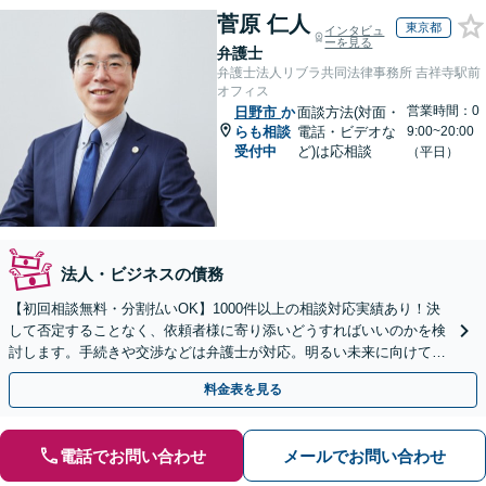
菅原 仁人
東京都
インタビュ
ーを見る
弁護士
弁護士法人リブラ共同法律事務所 吉祥寺駅前
オフィス
営業時間：0
日野市
か
面談方法(対面・
らも相談
電話・ビデオな
9:00~20:00
受付中
ど)は応相談
（平日）
法人・ビジネスの債務
【初回相談無料・分割払いOK】1000件以上の相談対応実績あり！決
して否定することなく、依頼者様に寄り添いどうすればいいのかを検
討します。手続きや交渉などは弁護士が対応。明るい未来に向けて一
緒に頑張りましょう【休日・夜間相談可】【完全個室】
料金表を見る
電話でお問い合わせ
メールでお問い合わせ