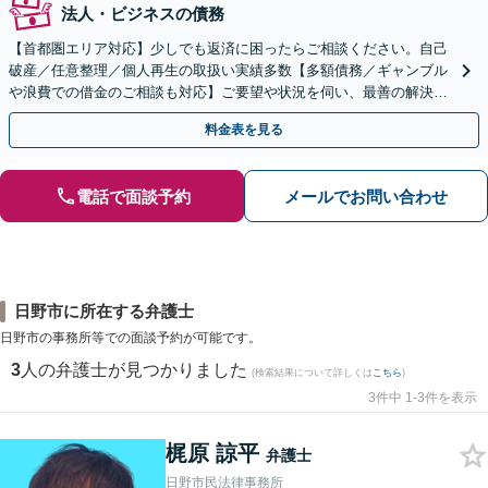
法人・ビジネスの債務
【首都圏エリア対応】少しでも返済に困ったらご相談ください。自己
破産／任意整理／個人再生の取扱い実績多数【多額債務／ギャンブル
や浪費での借金のご相談も対応】ご要望や状況を伺い、最善の解決を
目指します
料金表を見る
電話で面談予約
メールでお問い合わせ
日野市に所在する弁護士
日野市の事務所等での面談予約が可能です。
3
人の弁護士が見つかりました
(検索結果について詳しくは
こちら
)
3件中 1-3件を表示
梶原 諒平
弁護士
日野市民法律事務所