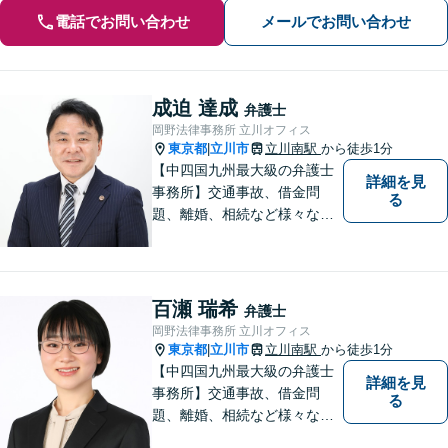
電話でお問い合わせ
メールでお問い合わせ
成迫 達成
弁護士
岡野法律事務所 立川オフィス
東京都
立川市
立川南駅
から徒歩1分
|
【中四国九州最大級の弁護士
詳細を見
事務所】交通事故、借金問
る
題、離婚、相続など様々な問
題について、「何度でも無
料」の相談を行っています！
まずはお気軽にご相談くださ
い！
百瀬 瑞希
弁護士
岡野法律事務所 立川オフィス
東京都
立川市
立川南駅
から徒歩1分
|
【中四国九州最大級の弁護士
詳細を見
事務所】交通事故、借金問
る
題、離婚、相続など様々な問
題について、「何度でも無