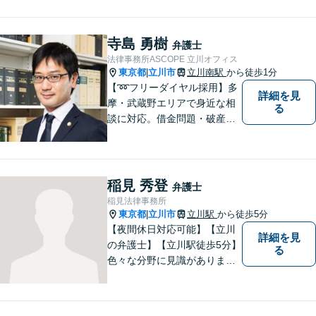
料」の相談を行っています！
まずはお気軽にご相談くださ
い！
寺島 勇樹
弁護士
法律事務所ASCOPE 立川オフィス
東京都
立川市
立川南駅
から徒歩1分
|
【➿フリーダイヤル採用】多
詳細を見
摩・武蔵野エリアで身近な相
る
談に対応。借金問題・破産
（個人・法人）のお困りごと
はASCOPEへご相談くださ
い。依頼者さまに寄り添い、
丁寧で暖かいリーガルサービ
稲見 秀登
弁護士
スを提供いたします【秘密厳
稲見法律事務所
守】【完全個室】【立川駅3
東京都
立川市
立川駅
から徒歩5分
|
分】
【夜間休日対応可能】【立川
詳細を見
の弁護士】【立川駅徒歩5分】
る
色々な分野に見識がありま
す。少しでもお悩みを抱えて
いる方は是非一度ご相談くだ
さい。