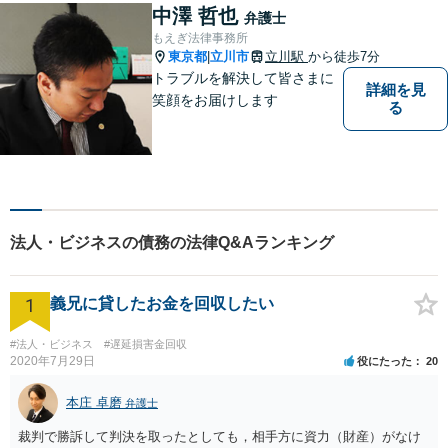
中澤 哲也
弁護士
もえぎ法律事務所
東京都
立川市
立川駅
から徒歩7分
|
トラブルを解決して皆さまに
詳細を見
笑顔をお届けします
る
法人・ビジネスの債務の法律Q&Aランキング
1
義兄に貸したお金を回収したい
#法人・ビジネス
#遅延損害金回収
2020年7月29日
役にたった
20
本庄 卓磨
弁護士
裁判で勝訴して判決を取ったとしても，相手方に資力（財産）がなけ