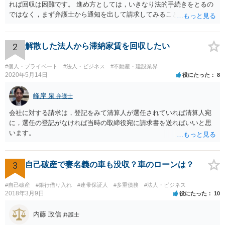
れば回収は困難です。 進め方としては，いきなり法的手続きをとるの
ではなく，まず弁護士から通知を出して請求してみることを検討すべ
きだと思います。
2
解散した法人から滞納家賃を回収したい
#個人・プライベート
#法人・ビジネス
#不動産・建設業界
2020年5月14日
役にたった
8
峰岸 泉
弁護士
会社に対する請求は，登記をみて清算人が選任されていれば清算人宛
に，選任の登記がなければ当時の取締役宛に請求書を送ればいいと思
います。
3
自己破産で妻名義の車も没収？車のローンは？
#自己破産
#銀行借り入れ
#連帯保証人
#多重債務
#法人・ビジネス
2018年3月9日
役にたった
10
内藤 政信
弁護士