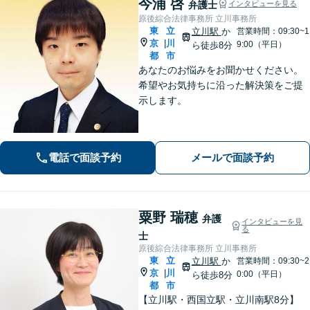
今浦 啓
弁護士
インタビューを見る
原後綜合法律事務所 立川事務所
東
立
立川駅
か
営業時間：09:30~1
京
川
|
9:00（平日）
ら徒歩8分
都
市
あなたのお悩みをお聞かせください。
希望やお気持ちに沿った解決策をご提
示します。
電話で面談予約
メールで面談予約
粟野 瑞穂
弁護
インタビューを見
る
士
原後綜合法律事務所 立川事務所
東
立
立川駅
か
営業時間：09:30~2
京
川
|
0:00（平日）
ら徒歩8分
都
市
【立川駅・西国立駅・立川南駅8分】