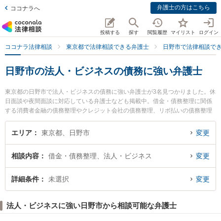
弁護士の方はこちら
ココナラへ
投稿する
探す
閲覧履歴
マイリスト
ログイン
ココナラ法律相談
東京都で法律相談できる弁護士
日野市で法律相談で
日野市の法人・ビジネスの債務に強い弁護士
東京都の日野市で法人・ビジネスの債務に強い弁護士が3名見つかりました。休
日面談や夜間面談に対応している弁護士なども掲載中。借金・債務整理に関係
する消費者金融の債務整理やクレジット会社の債務整理、リボ払いの債務整理
等の細かな分野での絞り込み検索もでき便利です。特に日野市民法律事務所の
梶原 諒平弁護士や日野市民法律事務所の山下 太郎弁護士、日野市民法律事務所
エリア
東京都、日野市
変更
の杉浦 悠弁護士のプロフィール情報や弁護士費用、強みなどが注目されていま
す。『日野市で土日や夜間に発生した法人・ビジネスの債務のトラブルを今す
相談内容
借金・債務整理、法人・ビジネス
変更
ぐに弁護士に相談したい』『法人・ビジネスの債務のトラブル解決の実績豊富
な近くの弁護士を検索したい』『初回相談無料で法人・ビジネスの債務を法律
相談できる日野市内の弁護士に相談予約したい』などでお困りの相談者さんに
詳細条件
未選択
変更
おすすめです。
法人・ビジネスに強い日野市から相談可能な弁護士