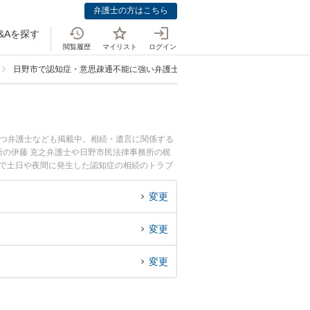
弁護士の方はこちら
&Aを探す
閲覧履歴
マイリスト
ログイン
日野市で認知症・意思疎通不能に強い弁護士
持つ弁護士なども掲載中。相続・遺言に関係する
の伊藤 克之弁護士や日野市民法律事務所の梶
市で土日や夜間に発生した認知症の相続のトラブ
知症の相続を法律相談できる日野市内の弁護士に
変更
変更
変更