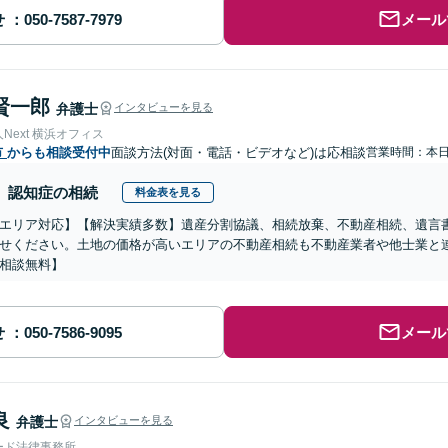
せ
メール
賢一郎
弁護士
インタビューを見る
Next 横浜オフィス
市
からも相談受付中
面談方法(対面・電話・ビデオなど)は応相談
営業時間：本
認知症の相続
料金表を見る
エリア対応】【解決実績多数】遺産分割協議、相続放棄、不動産相続、遺言
せください。土地の価格が高いエリアの不動産相続も不動産業者や他士業と
相談無料】
せ
メール
良
弁護士
インタビューを見る
ード法律事務所