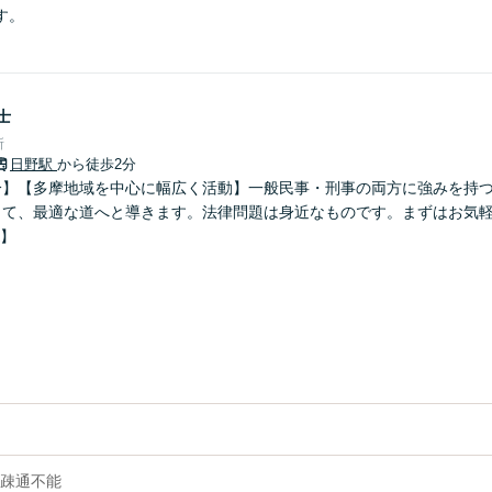
す。
士
所
日野駅
から徒歩2分
分】【多摩地域を中心に幅広く活動】一般民事・刑事の両方に強みを持つ
って、最適な道へと導きます。法律問題は身近なものです。まずはお気
K】
疎通不能