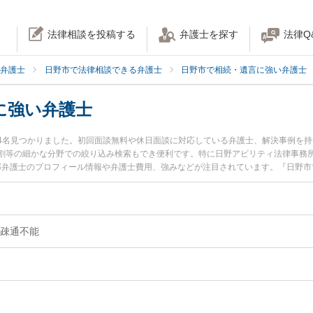
法律相談を投稿する
弁護士を探す
法律Q
弁護士
日野市で法律相談できる弁護士
日野市で相続・遺言に強い弁護士
に強い弁護士
4名見つかりました。初回面談無料や休日面談に対応している弁護士、解決事例を
割等の細かな分野での絞り込み検索もでき便利です。特に日野アビリティ法律事務所
太郎弁護士のプロフィール情報や弁護士費用、強みなどが注目されています。『日野
相続のトラブル解決の実績豊富な近くの弁護士を検索したい』『初回相談無料で認
おすすめです。
疎通不能