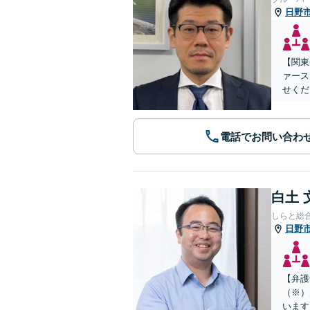
日野
【関東
ァース
せくだ
電話でお問い合わ
白土 
しらと総
日野
【弁護
（※）
います