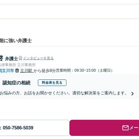
能に強い弁護士
啓
弁護士
インタビューを見る
法律事務所 立川事務所
都
立川市
立川駅
から徒歩8分
営業時間：09:30~15:00（土曜日）
|
認知症の相続
料金表を見る
お悩みの方、お話をお聞かせください。適切な解決策をご案内します。
メー