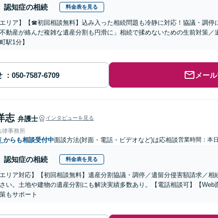
認知症の相続
料金表を見る
エリア】【☎︎初回相談無料】込み入った相続問題も冷静に対応！協議・調停
不動産が絡んだ複雑な遺産分割も円滑に」相続で揉めないための生前対策／
町駅1分】
せ
メール
洋志
弁護士
インタビューを見る
法律事務所
市
からも相談受付中
面談方法(対面・電話・ビデオなど)は応相談
営業時間：本
認知症の相続
料金表を見る
エリア対応】【初回相談無料】遺産分割協議・調停／遺留分侵害額請求／相
さい。土地や建物の遺産分割にも解決実績多数あり。【電話相談可】【Web
策もサポート