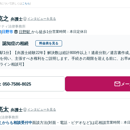
果について詳しくは
こちら
)
克之
弁護士
インタビューを見る
リティ法律事務所
都
日野市
日野駅
から徒歩1分
営業時間：本日定休日
|
認知症の相続
料金表を見る
駅1分】【弁護士経験22年】解決数は総計800件以上！遺産分割／遺言書作
を伺い、主張すべき権利をご説明します。手続きの期限を迎える前に、お早
ライン相談可】
メー
亮太
弁護士
インタビューを見る
央法律事務所
市
からも相談受付中
面談方法(対面・電話・ビデオなど)は応相談
営業時間：本