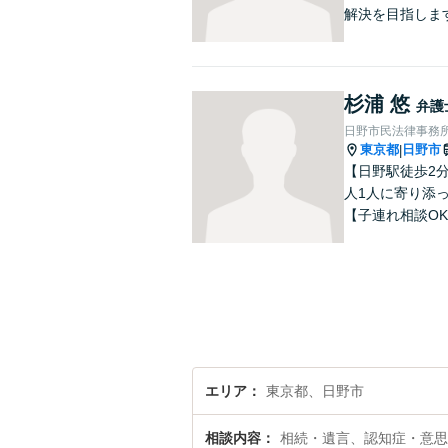
解決を目指しま
杉浦 悠
弁護
日野市民法律事務
東京都
日野市
|
【日野駅徒歩2
人1人に寄り添
【子連れ相談O
エリア
東京都、日野市
相談内容
相続・遺言、認知症・意思