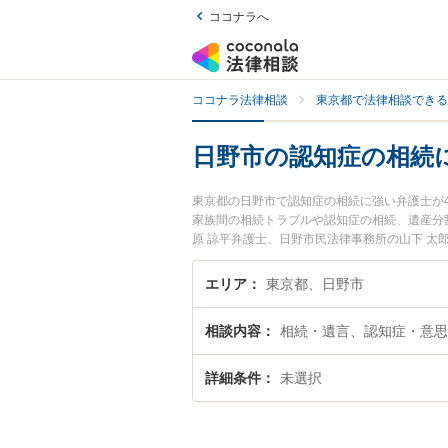
ココナラへ
ココナラ法律相談
東京都で法律相談できる
日野市の認知症の相続
東京都の日野市で認知症の相続に強い弁護士が
家族間の相続トラブルや認知症の相続、遺産分
原 諒平弁護士、日野市民法律事務所の山下 
ルを今すぐに弁護士に相談したい』『認知症の
相談予約したい』などでお困りの相談者さんに
エリア
東京都、日野市
相談内容
相続・遺言、認知症・意思
詳細条件
未選択