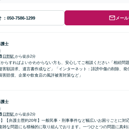
せ
メール
弁護士
所
日野駅
から徒歩2分
何からすればよいかわからない方も、安心してご相談ください「相続問
侵害額請求、遺言書作成など」「インターネット：誹謗中傷の削除、発
損害賠償、企業や飲食店の風評被害対策など」
弁護士
所
日野駅
から徒歩2分
分】【弁護士歴約20年】一般民事・刑事事件など幅広いお困りごとに対
複雑な問題にも積極的に取り組んでおります。一つひとつの問題に真剣