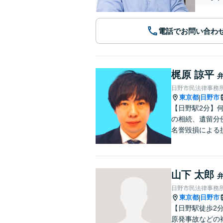
電話でお問い合わ
梶原 諒平
日野市民法律事務
東京都
日野市
|
【日野駅2分】
の相続、遺留分
名誉毀損による
山下 太郎
日野市民法律事務
東京都
日野市
|
【日野駅徒歩2
原発事故などの