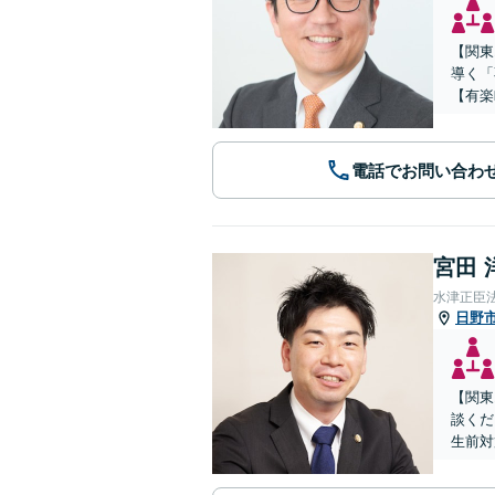
【関東
導く「
【有楽
電話でお問い合わ
宮田 
水津正臣
日野
【関東
談くだ
生前対