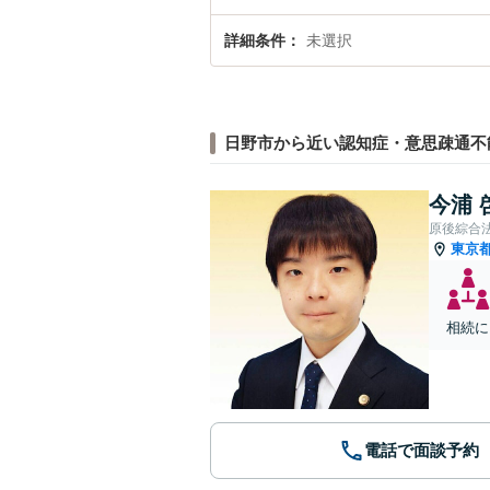
詳細条件
未選択
日野市から近い認知症・意思疎通不
今浦 
原後綜合
東京
相続に
電話で面談予約