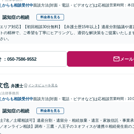
市
からも相談受付中
面談方法(対面・電話・ビデオなど)は応相談
営業時間：本
認知症の相続
料金表を見る
エリア対応】【初回相談30分無料】【弁護士歴15年以上】遺産分割協議や
トの精神で、ご希望を丁寧にヒアリングし、適切な解決策をご提案いたしま
さい。
せ
メール
文也
弁護士
インタビューを見る
合法律事務所
市
からも相談受付中
面談方法(対面・電話・ビデオなど)は応相談
営業時間：10:0
認知症の相続
料金表を見る
士7名／土曜相談可】遺産分割・遺留分・相続放棄・遺言・家族信託・事業承
／オンライン相談】調布・三鷹・八王子の３オフィスが連携※相続発生前の
。