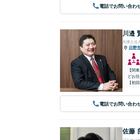
電話でお問い合わ
川邉 
弁護士法人
日野
【関東
どお任
【初回
電話でお問い合わ
佐藤 
ブルーバ