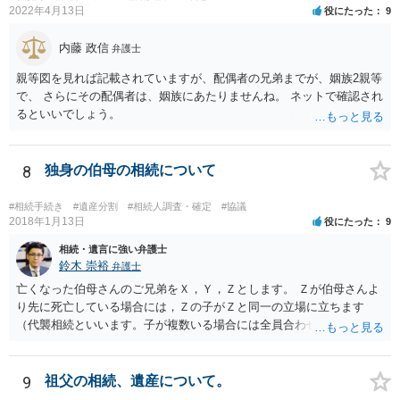
2022年4月13日
役にたった
9
内藤 政信
弁護士
親等図を見れば記載されていますが、配偶者の兄弟までが、姻族2親等
で、 さらにその配偶者は、姻族にあたりませんね。 ネットで確認され
るといいでしょう。
8
独身の伯母の相続について
#相続手続き
#遺産分割
#相続人調査・確定
#協議
2018年1月13日
役にたった
9
相続・遺言に強い弁護士
鈴木 崇裕
弁護士
亡くなった伯母さんのご兄弟をＸ，Ｙ，Ｚとします。 Ｚが伯母さんよ
り先に死亡している場合には，Ｚの子がＺと同一の立場に立ちます
（代襲相続といいます。子が複数いる場合には全員合わせてＺと同一
の取り分です。）。 Ｘ，Ｙ，Ｚ（またＺの子）はそれぞれ３分の１ず
つの相続分を有していますので， そのことを前提として，遺産分割協
議をすることになります（必ずしも３分の１ずつにしなくても，合意
9
祖父の相続、遺産について。
ができれば構いません。）。 今後の対応としては， ①伯母さんの相続