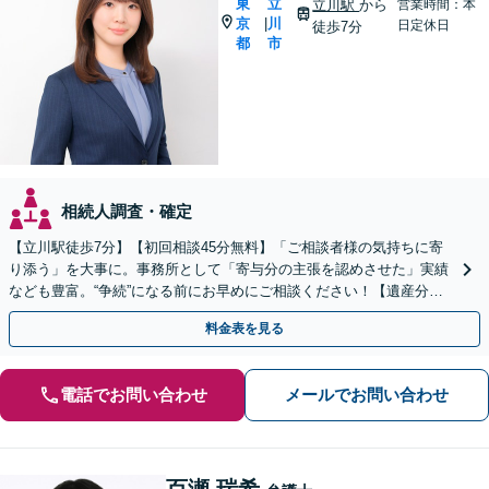
東
立
立川駅
から
営業時間：本
京
川
|
日定休日
徒歩7分
都
市
相続人調査・確定
【立川駅徒歩7分】【初回相談45分無料】「ご相談者様の気持ちに寄
り添う」を大事に。事務所として「寄与分の主張を認めさせた」実績
なども豊富。“争続”になる前にお早めにご相談ください！【遺産分割
／遺留分侵害額請求／相続放棄／生前贈与／遺言作成】
料金表を見る
電話でお問い合わせ
メールでお問い合わせ
百瀬 瑞希