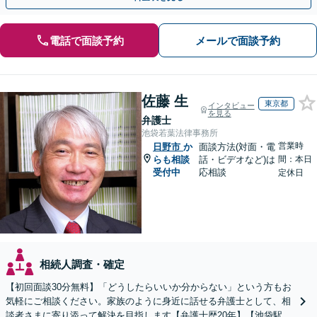
電話で面談予約
メールで面談予約
佐藤 生
東京都
インタビュー
を見る
弁護士
池袋若葉法律事務所
営業時
日野市
か
面談方法(対面・電
らも相談
話・ビデオなど)は
間：本日
受付中
応相談
定休日
相続人調査・確定
【初回面談30分無料】「どうしたらいいか分からない」という方もお
気軽にご相談ください。家族のように身近に話せる弁護士として、相
談者さまに寄り添って解決を目指します【弁護士歴20年】【池袋駅5