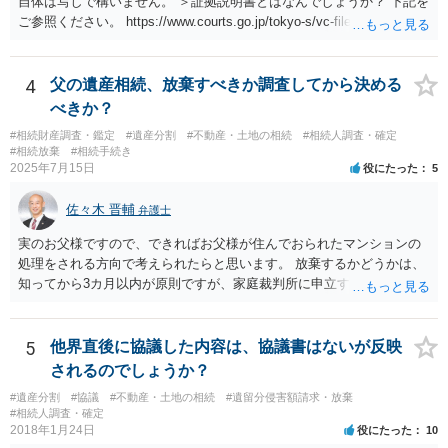
自体は写しで構いません。 ＞証拠説明書とはなんでしょうか？ 下記を
ご参照ください。 https://www.courts.go.jp/tokyo-s/vc-files/tokyo-s/file/
14-1kisairei.pdf
4
父の遺産相続、放棄すべきか調査してから決める
べきか？
#相続財産調査・鑑定
#遺産分割
#不動産・土地の相続
#相続人調査・確定
#相続放棄
#相続手続き
2025年7月15日
役にたった
5
佐々木 晋輔
弁護士
実のお父様ですので、できればお父様が住んでおられたマンションの
処理をされる方向で考えられたらと思います。 放棄するかどうかは、
知ってから3カ月以内が原則ですが、家庭裁判所に申立すれば3カ月の
期間を伸長することができます。 その間に、財産の状況を調査して、
放棄するかどうか決めることができます。 銀行やサラ金が数年も放置
することはありませんので、数年後に借金が発見される可能性はほぼ
5
他界直後に協議した内容は、協議書はないが反映
ありません。 なお、私が扱った相続放棄を検討していた案件で、期間
されるのでしょうか？
伸長して調査したところ、サラ金に対する過払金など相当な財産が見
#遺産分割
#協議
#不動産・土地の相続
#遺留分侵害額請求・放棄
つかったため相続したという事例がありました。
#相続人調査・確定
2018年1月24日
役にたった
10