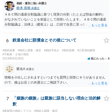
相続・遺言に強い弁護士
鈴木 崇裕
弁護士
ＡＢＣ間の遺産分割協議に基づく現実の分割（たとえば預金の解約）
がなされていないことを前提として回答いたします。 ＡＢＣ間の遺産
分割協議は，法律上（建前上）は，口頭で合意に至ったものであって
も有効です。 しかし，口頭で合意したことを立証する方法がありませ
ん。 また，不動産の名義を移転するためには，遺産分割協議書への署
名捺印を得る必要があります。 したがって，残念ながら，「ＡＢＣ間
6
鉄道会社に賠償金とその後について
の遺産分割協議が有効に成立している」という前提に基づく主張は困
難と思われます。 「ＡＢＣ間の遺産分割協議は未了のまま，ＡとＢが
#相続放棄
#相続人調査・確定
#相続手続き
#相続放棄
#口座凍結解除
死亡し，二次相続が発生した」という前提に基づいて協議を進める必
#不動産・土地の相続
2019年6月28日
役にたった
6
要があります。 もちろん，Ｃの立場としては，ＡＢＣ間の遺産分割協
議の内容を前提とした主張をすることが最も有利ですが，ＡＢの相続
匿名A
人は応じない姿勢を示していることから，実現は困難だと思います。
弁護士
主張としては維持しつつも，現実的な解決方法（遺産分割協議の落と
情報を小出しにされますといつまでも質問と回答にキリがありません
しどころ）としては，譲歩することを甘受しなければならないかもし
ので、後はお近くの弁護士にご相談下さい。
れません。
7
「姻族の姻族」は親族に該当しない理由と法的解
釈
#家族間の相続トラブル
#相続人調査・確定