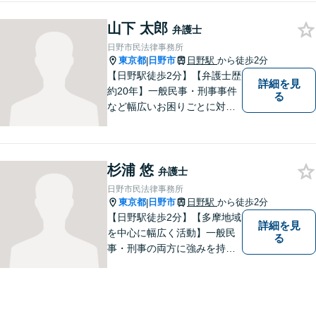
書作成など」「インターネッ
山下 太郎
ト：誹謗中傷の削除、発信者
弁護士
情報開示請求、名誉毀損によ
日野市民法律事務所
る損害賠償、企業や飲食店の
東京都
日野市
日野駅
から徒歩2分
|
風評被害対策など」
【日野駅徒歩2分】【弁護士歴
詳細を見
約20年】一般民事・刑事事件
る
など幅広いお困りごとに対応
可能。建築紛争や原発事故な
どの複雑な問題にも積極的に
取り組んでおります。一つひ
杉浦 悠
とつの問題に真剣に向き合
弁護士
い、最善の解決を目指しま
日野市民法律事務所
す。
東京都
日野市
日野駅
から徒歩2分
|
【日野駅徒歩2分】【多摩地域
詳細を見
を中心に幅広く活動】一般民
る
事・刑事の両方に強みを持つ
弁護士。依頼者様1人1人に寄
り添って、最適な道へと導き
ます。法律問題は身近なもの
です。まずはお気軽にご相談