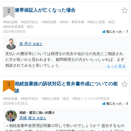
2
連帯保証人が亡くなった場合
#相続放棄
#相続手続き
#相続放棄
#M&A・事業承継
#相続人調査・確定
#相続財産調査・鑑定
2024年3月6日
役にたった
7
泉 亮介
弁護士
支払いの費目等については税理士の先生や会計士の先生にご相談され
た方が良いかと思われます。 顧問税理士の方がいらっしゃれば、まず
相談されてみると良いでしょう。
3
相続放棄後の訴状対応と答弁書作成についての相
談
#相続放棄
#相続手続き
#相続人調査・確定
#相続トラブルの代理交渉
2026年3月28日
役にたった
5
相続・遺言に強い弁護士
髙橋 俊太
弁護士
＞相続放棄申述受理証明書の写しで良いのでしょうか？ 提出するもの