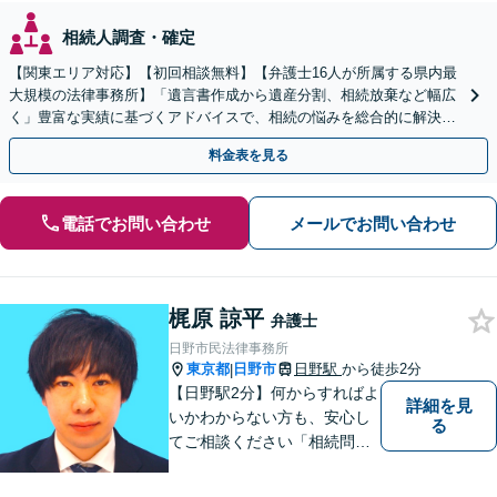
相続人調査・確定
【関東エリア対応】【初回相談無料】【弁護士16人が所属する県内最
大規模の法律事務所】「遺言書作成から遺産分割、相続放棄など幅広
く」豊富な実績に基づくアドバイスで、相続の悩みを総合的に解決へ
導く「相続登記義務化に対応」【WEB面談対応】
料金表を見る
電話でお問い合わせ
メールでお問い合わせ
梶原 諒平
弁護士
日野市民法律事務所
東京都
日野市
日野駅
から徒歩2分
|
【日野駅2分】何からすればよ
詳細を見
いかわからない方も、安心し
る
てご相談ください「相続問
題：不動産相続、株式の相
続、遺留分侵害額請求、遺言