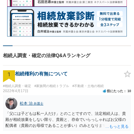
相続人調査・確定の法律Q&Aランキング
1
相続権利の有無について
#相続人調査・確定
#家族間の相続トラブル
#不動産・土地の相続
2022年4月17日
役にたった
10
松本 治
弁護士
「父には子どもは私一人だけ」とのことですので、法定相続人は、貴
殿が相続放棄をしない限り、貴殿と、存命でいらっしゃればお父様の
配偶者（貴殿のお母様であることが多い）のみとなります。遺言がな
い限り、「次男」（お父様の弟）らの相続権は発生しません。