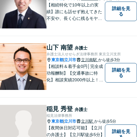
【相続特化で10年以上の実
詳細を見
績】誰にも話せず抱えてきた
る
不安や、長く心に残るモヤモ
ヤ──どうぞ安心してお聞かせ
ください。 相続問題の解決だ
けでなく、「その先の未来」
も一緒に考えてサポートいた
山下 南望
弁護士
します。【初回相談最大90分
弁護士法人せせらぎ法律事務所 東京立川支所
間無料】【立川南駅1分/立川
東京都
立川市
立川南駅
から徒歩3分
|
駅3分】
【相談料＆着手金0円│完全成
詳細を見
功報酬制】【交通事故に特
る
化】相談実績2000件以上！慰
謝料の増額交渉や後遺障害関
係のノウハウに自信あり。弁
護士2名による初回面談で、全
体像をわかりやすくご説明し
稲見 秀登
弁護士
ます。お気軽にご相談くださ
稲見法律事務所
い【立川駅徒歩5分】
東京都
立川市
立川駅
から徒歩5分
|
【夜間休日対応可能】【立川
詳細を見
の弁護士】【立川駅徒歩5分】
る