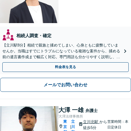
相続人調査・確定
【立川駅8分】相続で親族と揉めてしまい、心身ともに疲弊していま
せんか。当職はすでにトラブルになっている複雑な案件から、揉める
前の遺言書作成まで幅広く対応。専門用語も分かりやすく説明し、ご
依頼者様の心に最後まで寄り添います【web面談可】
料金表を見る
メールでお問い合わせ
大澤 一雄
弁護士
大澤法律事務所
東
立
立川北駅
から
営業時間：本
京
川
|
日定休日
徒歩5分