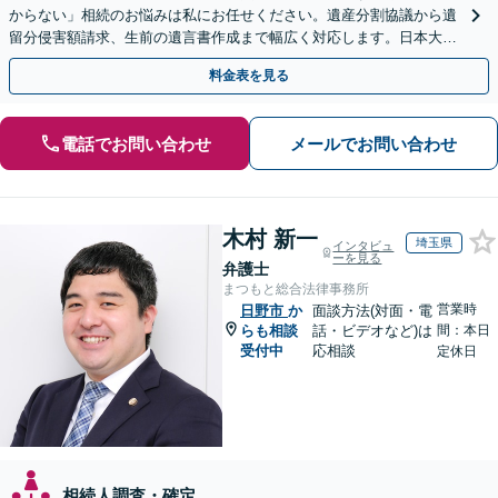
からない」相続のお悩みは私にお任せください。遺産分割協議から遺
留分侵害額請求、生前の遺言書作成まで幅広く対応します。日本大通
り駅直結でアクセス良好。
料金表を見る
電話でお問い合わせ
メールでお問い合わせ
木村 新一
埼玉県
インタビュ
ーを見る
弁護士
まつもと総合法律事務所
営業時
日野市
か
面談方法(対面・電
らも相談
話・ビデオなど)は
間：本日
受付中
応相談
定休日
相続人調査・確定