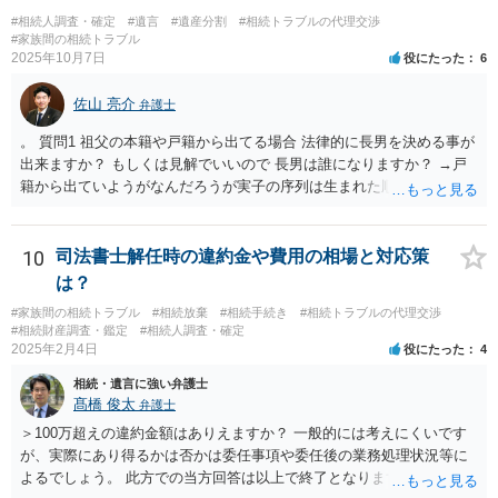
財産（遺産）の全容を整理する（預貯金，有価証券，不動産等の有無
#相続人調査・確定
#遺言
#遺産分割
#相続トラブルの代理交渉
を調べることになります。） ②相続財産に照らし，相続税の申告の準
#家族間の相続トラブル
2025年10月7日
役にたった
6
備をする（税理士の先生にご相談ください。） ③遺産分割協議をする
（ご本人同士で行っても構いませんし，弁護士に相談することもよろ
佐山 亮介
しいと思います。） ことになります。
弁護士
。 質問1 祖父の本籍や戸籍から出てる場合 法律的に長男を決める事が
出来ますか？ もしくは見解でいいので 長男は誰になりますか？ →戸
籍から出ていようがなんだろうが実子の序列は生まれた順ですから、
先方が後から生まれたならばお父様がお祖父様の長男です。 質問2 遺
書が腹違いの長男に向けてある場合 書かれてる内容が最優先にされる
のですか？ →遺書というのが、法律上の遺言の形式を守っている限り
10
司法書士解任時の違約金や費用の相場と対応策
はそのとおりです。 質問3 父が腹違いの長男に法律的に優位になれそ
は？
うな事はありますか？ →遺言が有効な場合、優位に立つことはできま
#家族間の相続トラブル
#相続放棄
#相続手続き
#相続トラブルの代理交渉
せんが、お祖父様が認知症であるなどの「遺言が作れないはずの事
#相続財産調査・鑑定
#相続人調査・確定
情」があるならば①遺言無効確認の訴えを起こすのは一つの手です。
2025年2月4日
役にたった
4
それができない場合は②遺留分侵害額請求で争うほかありません。 質
相続・遺言に強い弁護士
問4 相続トラブルの代理交渉は可能でしょうか。 →一般論としては可
髙橋 俊太
弁護士
能ですが、お伺いする内容ですとお祖父様が亡くなられた後に動くこ
とになるでしょう。
＞100万超えの違約金額はありえますか？ 一般的には考えにくいです
が、実際にあり得るかは否かは委任事項や委任後の業務処理状況等に
よるでしょう。 此方での当方回答は以上で終了となりますが、参考に