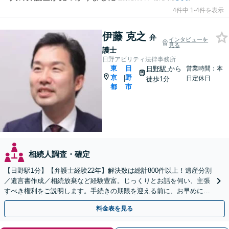
4件中 1-4件を表示
伊藤 克之
弁
インタビューを
見る
護士
日野アビリティ法律事務所
東
日
日野駅
から
営業時間：本
京
野
|
日定休日
徒歩1分
都
市
相続人調査・確定
【日野駅1分】【弁護士経験22年】解決数は総計800件以上！遺産分割
／遺言書作成／相続放棄など経験豊富。じっくりとお話を伺い、主張
すべき権利をご説明します。手続きの期限を迎える前に、お早めにご
相談ください【初回相談無料】【オンライン相談可】
料金表を見る