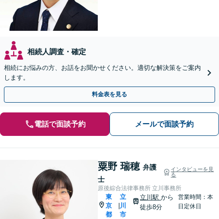
相続人調査・確定
相続にお悩みの方、お話をお聞かせください。適切な解決策をご案内
します。
料金表を見る
電話で面談予約
メールで面談予約
粟野 瑞穂
弁護
インタビューを見
る
士
原後綜合法律事務所 立川事務所
東
立
立川駅
から
営業時間：本
京
川
|
日定休日
徒歩8分
都
市