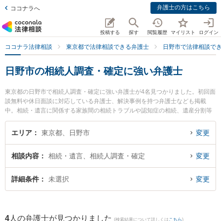
弁護士の方はこちら
ココナラへ
投稿する
探す
閲覧履歴
マイリスト
ログイン
ココナラ法律相談
東京都で法律相談できる弁護士
日野市で法律相談で
日野市の相続人調査・確定に強い弁護士
東京都の日野市で相続人調査・確定に強い弁護士が4名見つかりました。初回面
談無料や休日面談に対応している弁護士、解決事例を持つ弁護士なども掲載
中。相続・遺言に関係する家族間の相続トラブルや認知症の相続、遺産分割等
の細かな分野での絞り込み検索もでき便利です。特に日野アビリティ法律事務
所の伊藤 克之弁護士や日野市民法律事務所の梶原 諒平弁護士、日野市民法律事
エリア
東京都、日野市
変更
務所の山下 太郎弁護士のプロフィール情報や弁護士費用、強みなどが注目され
ています。『日野市で土日や夜間に発生した相続人調査・確定のトラブルを今
相談内容
相続・遺言、相続人調査・確定
変更
すぐに弁護士に相談したい』『相続人調査・確定のトラブル解決の実績豊富な
近くの弁護士を検索したい』『初回相談無料で相続人調査・確定を法律相談で
きる日野市内の弁護士に相談予約したい』などでお困りの相談者さんにおすす
詳細条件
未選択
変更
めです。
4
人の弁護士が見つかりました
(検索結果について詳しくは
こちら
)