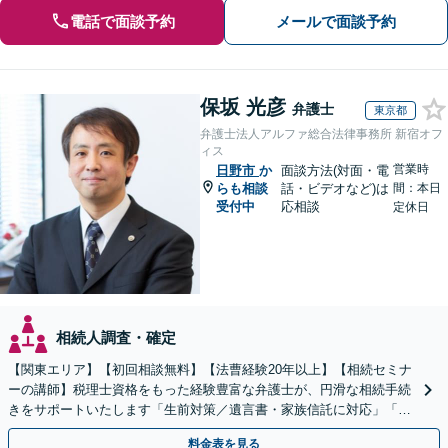
電話で面談予約
メールで面談予約
保坂 光彦
弁護士
東京都
弁護士法人アルファ総合法律事務所 新宿オフ
ィス
営業時
日野市
か
面談方法(対面・電
らも相談
話・ビデオなど)は
間：本日
受付中
応相談
定休日
相続人調査・確定
【関東エリア】【初回相談無料】【法曹経験20年以上】【相続セミナ
ーの講師】税理士資格をもった経験豊富な弁護士が、円滑な相続手続
きをサポートいたします「生前対策／遺言書・家族信託に対応」「遺
産整理業務の代行あり」【電話相談】
料金表を見る