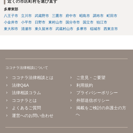
近くの市区町村を選び直す
多摩東部
八王子市
立川市
武蔵野市
三鷹市
府中市
昭島市
調布市
町田市
小金井市
小平市
日野市
東村山市
国分寺市
国立市
狛江市
東大和市
清瀬市
東久留米市
武蔵村山市
多摩市
稲城市
西東京市
ココナラ法律相談について
ココナラ法律相談とは
ご意見・ご要望
法律Q&A
利用規約
法律相談コラム
プライバシーポリシー
ココナラとは
外部送信ポリシー
よくあるご質問
掲載をご検討の弁護士の方
へ
運営へのお問い合わせ