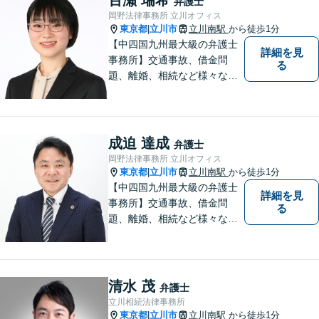
弁護士
岡野法律事務所 立川オフィス
東京都
立川市
立川南駅
から徒歩1分
|
【中四国九州最大級の弁護士
詳細を見
事務所】交通事故、借金問
る
題、離婚、相続など様々な問
題について、「何度でも無
料」の相談を行っています！
まずはお気軽にご相談くださ
い！
成迫 達成
弁護士
岡野法律事務所 立川オフィス
東京都
立川市
立川南駅
から徒歩1分
|
【中四国九州最大級の弁護士
詳細を見
事務所】交通事故、借金問
る
題、離婚、相続など様々な問
題について、「何度でも無
料」の相談を行っています！
まずはお気軽にご相談くださ
い！
清水 茂
弁護士
立川相続法律事務所
東京都
立川市
立川南駅
から徒歩1分
|