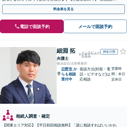
分】
料金表を見る
電話で面談予約
メールで面談予約
細淵 拓
神奈川県
インタビュー
を見る
弁護士
横浜綜合法律事務所
営業時
日野市
か
面談方法(対面・電
らも相談
話・ビデオなど)は
間：本日
受付中
応相談
定休日
相続人調査・確定
【関東エリア対応】【平日初回相談無料】「誰に相談すればいいかわ