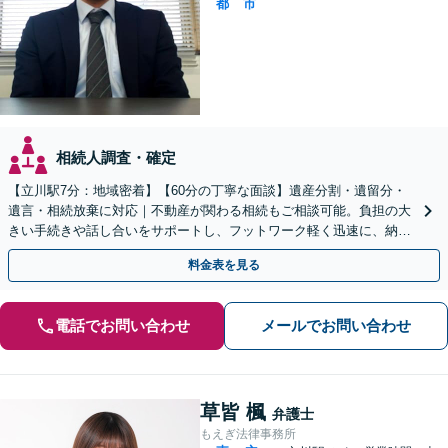
都
市
相続人調査・確定
【立川駅7分：地域密着】【60分の丁寧な面談】遺産分割・遺留分・
遺言・相続放棄に対応｜不動産が関わる相続もご相談可能。負担の大
きい手続きや話し合いをサポートし、フットワーク軽く迅速に、納得
できる解決を目指します【電話・WEB相談可】
料金表を見る
電話でお問い合わせ
メールでお問い合わせ
草皆 楓
弁護士
もえぎ法律事務所