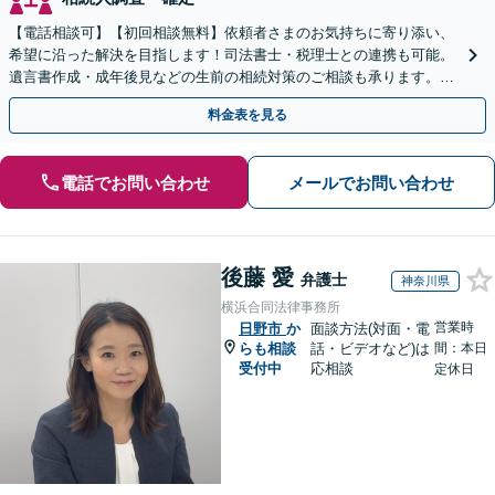
【電話相談可】【初回相談無料】依頼者さまのお気持ちに寄り添い、
希望に沿った解決を目指します！司法書士・税理士との連携も可能。
遺言書作成・成年後見などの生前の相続対策のご相談も承ります。
【夜間／休日の相談可能】
料金表を見る
電話でお問い合わせ
メールでお問い合わせ
後藤 愛
弁護士
神奈川県
横浜合同法律事務所
営業時
日野市
か
面談方法(対面・電
らも相談
話・ビデオなど)は
間：本日
受付中
応相談
定休日