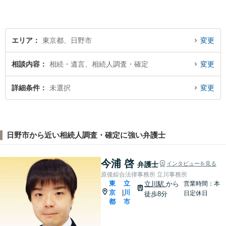
ください。【子連れ相談OK】
エリア
東京都、日野市
変更
相談内容
相続・遺言、相続人調査・確定
変更
詳細条件
未選択
変更
日野市から近い相続人調査・確定に強い弁護士
今浦 啓
弁護士
インタビューを見る
原後綜合法律事務所 立川事務所
東
立
立川駅
から
営業時間：本
京
川
|
日定休日
徒歩8分
都
市