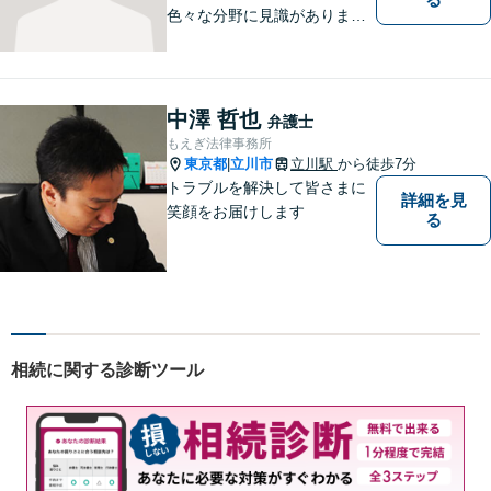
色々な分野に見識がありま
す。少しでもお悩みを抱えて
いる方は是非一度ご相談くだ
さい。
中澤 哲也
弁護士
もえぎ法律事務所
東京都
立川市
立川駅
から徒歩7分
|
トラブルを解決して皆さまに
詳細を見
笑顔をお届けします
る
相続に関する診断ツール