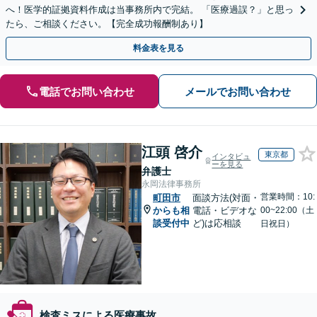
へ！医学的証拠資料作成は当事務所内で完結。 「医療過誤？」と思っ
たら、ご相談ください。【完全成功報酬制あり】
料金表を見る
電話でお問い合わせ
メールでお問い合わせ
江頭 啓介
東京都
インタビュ
ーを見る
弁護士
永岡法律事務所
営業時間：10:
町田市
面談方法(対面・
からも相
電話・ビデオな
00~22:00（土
談受付中
ど)は応相談
日祝日）
検査ミスによる医療事故