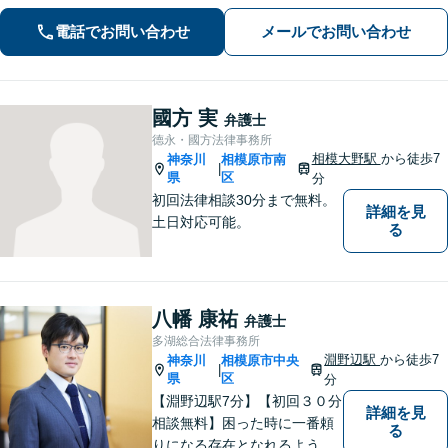
ております「粘り強い交渉とフットワ
ークの軽さが強み」男性・女性弁護士
電話でお問い合わせ
メールでお問い合わせ
が所属し多角的な視点から解決へ尽力
いたします
國方 実
弁護士
德永・國方法律事務所
相模大野駅
から徒歩7
神奈川
相模原市南
|
県
区
分
初回法律相談30分まで無料。
詳細を見
土日対応可能。
る
八幡 康祐
弁護士
多湖総合法律事務所
淵野辺駅
から徒歩7
神奈川
相模原市中央
|
県
区
分
【淵野辺駅7分】【初回３０分
詳細を見
相談無料】困った時に一番頼
る
りになる存在となれるよう、