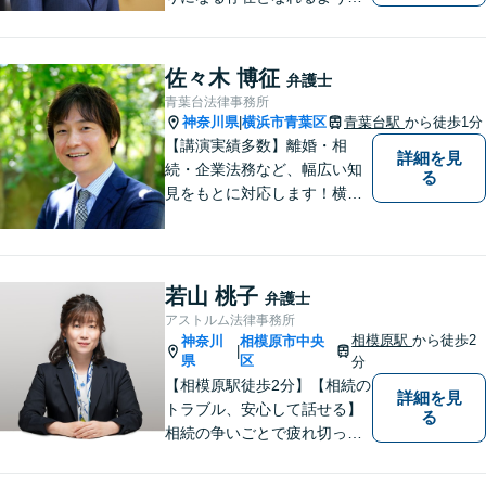
皆様のご事情に寄り添った問
題解決を心がけております。
お電話の際に『ココナラ経由
佐々木 博征
弁護士
で八幡弁護士に相談希望』と
青葉台法律事務所
お伝え下さい。
神奈川県
横浜市青葉区
青葉台駅
から徒歩1分
|
【講演実績多数】離婚・相
詳細を見
続・企業法務など、幅広い知
る
見をもとに対応します！横
浜・川崎・町田等からもアク
セスが良い地域密着型の事務
所です【破産管財人経験あ
り】負債総額数億円の倒産申
若山 桃子
弁護士
立ての実績あり【完全個室】
アストルム法律事務所
【青葉台駅1分】【複数弁護士
相模原駅
から徒歩2
神奈川
相模原市中央
|
在籍】
県
区
分
【相模原駅徒歩2分】【相続の
詳細を見
トラブル、安心して話せる】
る
相続の争いごとで疲れ切って
しまう前に。女性弁護士が一
貫対応、トラブルの解決を目