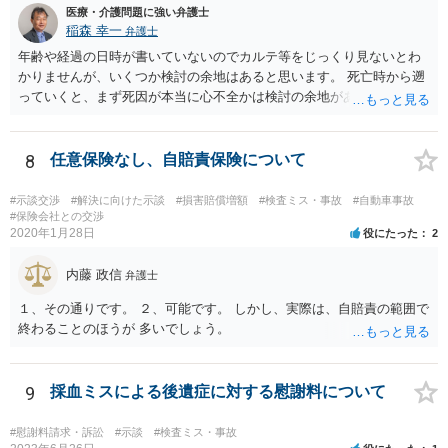
医療・介護問題に強い弁護士
稲森 幸一
弁護士
年齢や経過の日時が書いていないのでカルテ等をじっくり見ないとわ
かりませんが、いくつか検討の余地はあると思います。 死亡時から遡
っていくと、まず死因が本当に心不全かは検討の余地があります。腹
痛の原因はなんだったのか。次に心不全だったとして、その治療をど
こまでしたのか、またしたとして死亡を防げたのかどうかという因果
関係の問題もあります。 さらに遡ると、C病院の手術に問題はなかっ
8
任意保険なし、自賠責保険について
たのか、そもそも手術をする必要があったのかも気になります。その
前は問題なさそうですが、転院が多いのでそんなに転院が必要だった
#示談交渉
#解決に向けた示談
#損害賠償増額
#検査ミス・事故
#自動車事故
のかも一応は検討材料だと思います。 いずれにしてもお近くの弁護士
#保険会社との交渉
2020年1月28日
役にたった
2
にカルテ等を持って行って相談されたらいかがでしょうか。 頑張って
ください。
内藤 政信
弁護士
１、その通りです。 ２、可能です。 しかし、実際は、自賠責の範囲で
終わることのほうが 多いでしょう。
9
採血ミスによる後遺症に対する慰謝料について
#慰謝料請求・訴訟
#示談
#検査ミス・事故