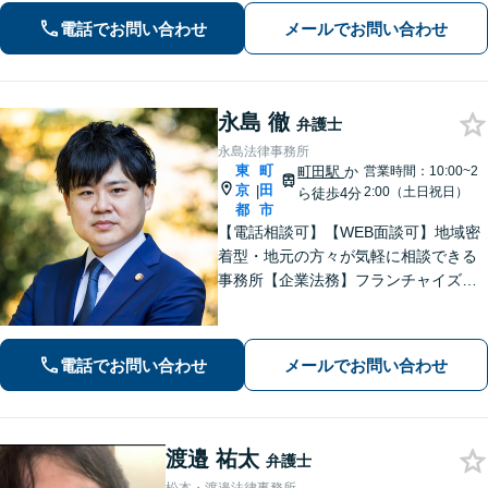
少しの勇気を出して、お気軽にご相談
電話でお問い合わせ
メールでお問い合わせ
ください。【休日・夜間面談可】
永島 徹
弁護士
永島法律事務所
東
町
町田駅
か
営業時間：10:00~2
京
田
|
2:00（土日祝日）
ら徒歩4分
都
市
【電話相談可】【WEB面談可】地域密
着型・地元の方々が気軽に相談できる
事務所【企業法務】フランチャイズ・
ベンチャー企業・中小企業の法務に強
みあり【夜間・休日相談可】【完全個
室】【町田駅4分】
電話でお問い合わせ
メールでお問い合わせ
渡邉 祐太
弁護士