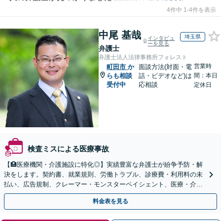
4件中 1-4件を表示
中尾 基哉
埼玉県
インタビュ
ーを見る
弁護士
弁護士法人法律事務所フォレスト
営業時
町田市
か
面談方法(対面・電
らも相談
話・ビデオなど)は
間：本日
受付中
応相談
定休日
検査ミスによる医療事故
【🏥医療機関・介護施設に特化◎】実績豊富な弁護士が紛争予防・解
決をします。契約書、就業規則、労働トラブル、診療費・利用料の未
払い、広告規制、クレーマー・モンスターペイシェント、医療・介護
事故などに対応【顧問契約あり】
料金表を見る