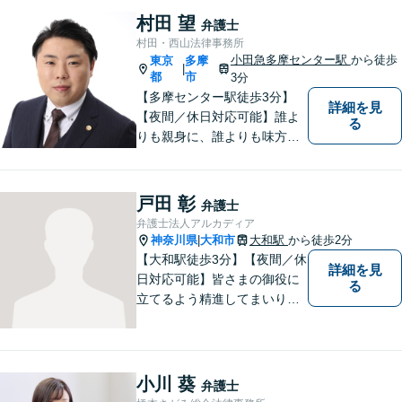
指します。遺産分割協議・遺
村田 望
弁護士
留分・調停・裁判にも対応。
村田・西山法律事務所
小田急多摩センター駅
から徒歩
東京
多摩
|
都
市
3分
【多摩センター駅徒歩3分】
詳細を見
【夜間／休日対応可能】誰よ
る
りも親身に、誰よりも味方で
ある存在になりたいと思いま
す。企業法務／相続問題／離
婚問題／不動産問題／刑事事
戸田 彰
弁護士
件など、幅広く対応可能。迅
弁護士法人アルカディア
速かつ適切な対応を心掛けて
神奈川県
大和市
大和駅
から徒歩2分
|
おります。
【大和駅徒歩3分】【夜間／休
詳細を見
日対応可能】皆さまの御役に
る
立てるよう精進してまいりま
す。借金問題／刑事事件／相
続問題／離婚問題／企業法務
など、幅広く対応可能。【地
域に根ざした弁護士】法律ト
小川 葵
弁護士
ラブルでお悩みの方は、お気