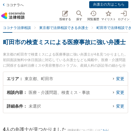
弁護士の方はこちら
ココナラへ
投稿する
探す
閲覧履歴
マイリスト
ログイン
ココナラ法律相談
東京都で法律相談できる弁護士
町田市で法律相談で
町田市の検査ミスによる医療事故に強い弁護士
東京都の町田市で検査ミスによる医療事故に強い弁護士が4名見つかりました。
初回面談無料や休日面談に対応している弁護士なども掲載中。医療・介護問題
に関係する歯科治療ミスや美容整形のトラブル、産婦人科の訴訟等の細かな分
野での絞り込み検索もでき便利です。特に至誠総合法律事務所の野澤 孝有弁護
士や永島法律事務所の永島 徹弁護士、松本・渡邉法律事務所の渡邉 祐太弁護士
エリア
東京都、町田市
変更
のプロフィール情報や弁護士費用、強みなどが注目されています。『町田市で
土日や夜間に発生した検査ミスによる医療事故のトラブルを今すぐに弁護士に
相談内容
医療・介護問題、検査ミス・事故
変更
相談したい』『検査ミスによる医療事故のトラブル解決の実績豊富な近くの弁
護士を検索したい』『初回相談無料で検査ミスによる医療事故を法律相談でき
る町田市内の弁護士に相談予約したい』などでお困りの相談者さんにおすすめ
詳細条件
未選択
変更
です。
4
人の弁護士が見つかりました
(検索結果について詳しくは
こちら
)