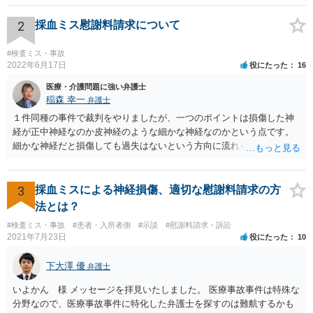
2
採血ミス慰謝料請求について
#検査ミス・事故
2022年6月17日
役にたった
16
医療・介護問題に強い弁護士
稲森 幸一
弁護士
１件同種の事件で裁判をやりましたが、一つのポイントは損傷した神
経が正中神経なのか皮神経のような細かな神経なのかという点です。
細かな神経だと損傷しても過失はないという方向に流れる可能性があ
ります。 正中神経損傷であれば、前の先生がおっしゃっているように
過失が認められる可能性がありますので弁護士費用を支払う価値はあ
るかと思います。 頑張ってください。
3
採血ミスによる神経損傷、適切な慰謝料請求の方
法とは？
#検査ミス・事故
#患者・入所者側
#示談
#慰謝料請求・訴訟
2021年7月23日
役にたった
10
下大澤 優
弁護士
いよかん 様 メッセージを拝見いたしました。 医療事故事件は特殊な
分野なので、医療事故事件に特化した弁護士を探すのは難航するかも