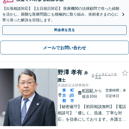
【出張相談対応】【土日祝日対応】 医療機関の法律顧問で培った経験
を活かし、困難な医療問題にも積極的に取り組み、依頼者さまの心に
寄り添った解決を目指します。
料金表を見る
メールでお問い合わせ
野澤 孝有
弁
インタビューを
見る
護士
至誠総合法律事務所
東
町
町田駅
から
営業時間：本
京
田
|
日定休日
徒歩10分
都
市
【秘密厳守】【初回相談無料】【電話
相談可】「優しく、迅速、丁寧な対
応」を信条にしております。弁護士に
相談するには勇気の要ることですが、