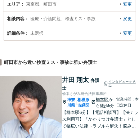
エリア
東京都、町田市
変更
相談内容
医療・介護問題、検査ミス・事故
変更
詳細条件
未選択
変更
町田市から近い検査ミス・事故に強い弁護士
井田 翔太
弁護
インタビューを見
る
士
橋本さがみ総合法律事務所
橋本駅
か
営業時間：本
神奈
相模原
|
川県
市緑区
日定休日
ら徒歩5分
【橋本駅6分】【電話相談可】【法テラ
ス利用可】「かかりつけ弁護士」とし
て幅広い法律トラブルを解決！悩みに
寄り添いながら、誠実な対応を心がけ