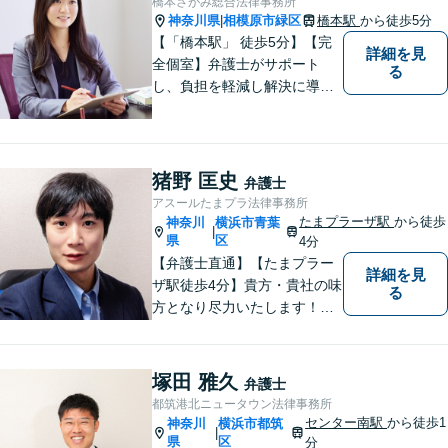
橋本さがみ総合法律事務所
軽にご相談ください。
神奈川県
相模原市緑区
橋本駅
から徒歩5分
|
【「橋本駅」 徒歩5分】【完
詳細を見
全個室】弁護士がサポート
る
し、負担を軽減し解決に導き
ます。 お話をじっくり聞き、
お客様の気持ちを尊重しなが
ら解決策を提案します。 まず
はご相談いただき、今後の進
猪野 匡史
弁護士
め方を一緒に考えましょう。
アスールたまプラ法律事務所
【法テラス利用可】
たまプラーザ駅
から徒歩
神奈川
横浜市青葉
|
県
区
4分
【弁護士直通】【たまプラー
詳細を見
ザ駅徒歩4分】貴方・貴社の味
る
方となり尽力いたします！当
日相談ができる場合もありま
すのでまずはお気軽にご相談
ください。
塚田 雅久
弁護士
都筑港北ニュータウン法律事務所
センター南駅
から徒歩1
神奈川
横浜市都筑
|
県
区
分