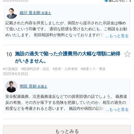
2023年6月26日
役にたった
1
細川 晋太朗
弁護士
記載された内容を拝見しましたが、病院から提示された示談金は極め
て低いという印象です。 適切な賠償を受けるためにも、ご相談をお勧
めいたします。 初回相談料が無料となっておりますので、お問い合わ
せいただければと存じます。
10
施設の過失で陥った介護費用の大幅な増額に納得
がいきません。
#介護施設
#慰謝料請求・訴訟
#患者・入所者側
#検査ミス・事故
2025年6月26日
岡田 晃朝
弁護士
安全配慮義務、注意義務違反などでの損害賠償の話でしょう。 義務違
反の有無、その方が落下する危険を把握していたのか、相互の過失の
程度などを考慮されると思います。 施設内や病院の記録の取得が必要
なのはおっしゃる通りですが、書き換えのリスクがある場合は、相手
には会えて連絡せずに、証拠保全の手続きの検討も必要です（不意打
ちで、事務所内の証拠を押さえます。ただし費用が掛かりますし、あ
もっとみる
る程度証拠が事務所にあること、証拠の特定が出来なければなりませ