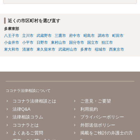
ん）。
近くの市区町村を選び直す
多摩東部
八王子市
立川市
武蔵野市
三鷹市
府中市
昭島市
調布市
町田市
小金井市
小平市
日野市
東村山市
国分寺市
国立市
狛江市
東大和市
清瀬市
東久留米市
武蔵村山市
多摩市
稲城市
西東京市
ココナラ法律相談について
ココナラ法律相談とは
ご意見・ご要望
法律Q&A
利用規約
法律相談コラム
プライバシーポリシー
ココナラとは
外部送信ポリシー
よくあるご質問
掲載をご検討の弁護士の方
へ