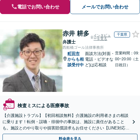
電話でお問い合わせ
メールでお問い合わせ
赤井 耕多
千葉県
インタビュ
ーを見る
弁護士
西船橋ゴール法律事務所
営業時間：09:
町田市
面談方法(対面・
からも相
電話・ビデオな
00~20:00（土
談受付中
ど)は応相談
日祝日）
検査ミスによる医療事故
【介護施設トラブル】【初回相談無料】介護施設の利用者さまの相談
に乗ります！転倒・誤嚥・徘徊中の事故は、施設に責任があること
も。施設とのやり取りや損害賠償請求もお任せください【LINE対応
可】【夜間・休日面談可】【関東エリア対応】
料金表を見る