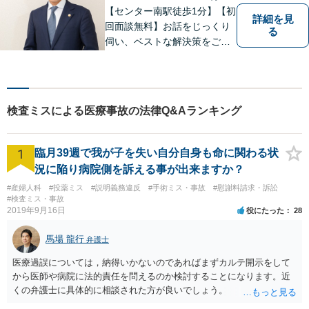
【センター南駅徒歩1分】【初
詳細を見
回面談無料】お話をじっくり
る
伺い、ベストな解決策をご一
緒に考えさせていただきま
す。【夜間／休日対応可能】
難解な用語は極力用いずに平
易かつ具体的な説明を心がけ
検査ミスによる医療事故の法律Q&Aランキング
ていますので、まずは一度お
気軽にご相談頂ければと思い
ます。
1
臨月39週で我が子を失い自分自身も命に関わる状
況に陥り病院側を訴える事が出来ますか？
#産婦人科
#投薬ミス
#説明義務違反
#手術ミス・事故
#慰謝料請求・訴訟
#検査ミス・事故
2019年9月16日
役にたった
28
馬場 龍行
弁護士
医療過誤については，納得いかないのであればまずカルテ開示をして
から医師や病院に法的責任を問えるのか検討することになります。近
くの弁護士に具体的に相談された方が良いでしょう。