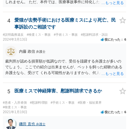
しれません。 ただ、本件では、医療事故事件に特化した弁護士でなく
とも対応は可能かと思われます。 医療事故事件で最も難しいのは医師
の過失（医療ミス）の立証なのですが、本件では過失自体には争いが
ないため、損害額の立証が主なポイントになります。 損害額に立証に
4
愛猫が去勢手術における医療ミスにより死亡、民
関しては、交通事故事件と同様の発想で考えればよいので、対応でき
事訴訟のご相談です
る弁護士は多いと思います。 今後の交渉については、ご自身で対応さ
#説明義務違反
#検査ミス・事故
#手術ミス・事故
#慰謝料請求・訴訟
れることも可能ではありますが、相手方保険会社は容易に増額に応じ
2024年3月13日
役にたった
6
ない（多少の増額はあり得るとしても、裁判基準での和解は難しい）
と思われます。 弁護士が介入することにより提示額が大きく変わるこ
内藤 政信
弁護士
とは多々あるため、可能であれば弁護士に依頼した上での交渉をお勧
めしたいところです。
裁判所が認める損害額が低調なので、受任を躊躇する弁護士が多いの
でしょう。 ここでの紹介は出来ませんが、ペットを飼った経験のある
弁護士なら、受けて くれる可能性がありますから、何人か問い合わせ
してみることになるでしょう。
5
医療ミスで神経障害、慰謝料請求できるか
#患者・入所者側
#慰謝料増額
#手術ミス・事故
#医療・福祉業界
#検査ミス・事故
2021年1月19日
役にたった
6
磯田 直也
弁護士