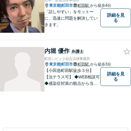
松本・渡邉法律事務所
東京都
町田市
町田駅
から徒歩4分
|
「話しやすい」をモットー
詳細を見
に、迅速に問題を解決してい
る
きます。
内堀 優作
弁護士
町田シビック綜合法律事務所
東京都
町田市
町田駅
から徒歩3分
|
【小田急町田駅徒歩３分】
詳細を見
【法テラス可】 ◆WEB相談可
る
◆感染症対策の観点から当面
の間、WEB相談も行います。