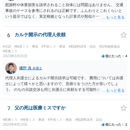
慰謝料や休業損害を請求されること自体には問題はありません。 交通
事故のケースを参考にされるのは正解です。ふんわりとこれくらいと
いう提示ではなく、算定根拠となった計算式や類似ケースでの裁判所
の判断、収入資料などを併せて提示するように心掛けてください。 反
面、針刺し事故については医療者側の故意や過失がないと思われるケ
ースが多く、早期解決のためにある程度の減額等があることはやむを
6
カルテ開示の代理人依頼
得ないかとも思います。 病院側の提示があまりにも低額であった場合
などには、弁護士へのご依頼も検討されるべきかと思います。 弁護士
#示談
#検査ミス・事故
#手術ミス・事故
#慰謝料請求・訴訟
#説明義務違反
への依頼が必要になる際に備えて、また現時点でのアドバイス等をも
#医療ミス
2023年3月31日
役にたった
4
らうために、一度法律事務所にご相談されておいても良いかも知れま
せん。
磯野 真
弁護士
代理人弁護士によるカルテ開示請求は可能です。 費用については弁護
士によって様々かと思いますので、見積りをうけた方が良いでしょ
う。 のちの示談交渉も同じ弁護士に依頼をする可能性がある場合に
は、それが必要になった場合の費用のことも含めて、予め相談してお
いたほうが良いと思われます。
7
父の死は医療ミスですか
#医療ミス
#検査ミス・事故
#手術ミス・事故
#慰謝料請求・訴訟
2023年9月15日
役にたった
2