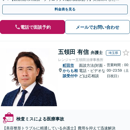
ドバイスで、納得のできるトラブルの解決を目指します。
料金表を見る
電話で面談予約
メールでお問い合わせ
五領田 有信
弁護士
埼玉県
レンジャー五領田法律事務所
営業時間：00:
町田市
面談方法(対面・
からも相
電話・ビデオな
00~23:59（土
談受付中
ど)は応相談
日祝日）
検査ミスによる医療事故
【美容整形トラブルに精通している弁護士】費用を抑えて迅速解決