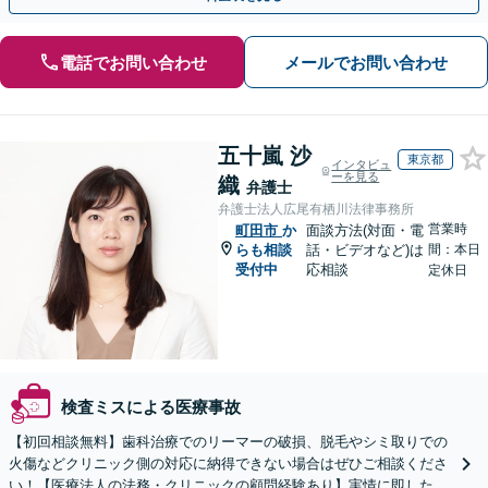
電話でお問い合わせ
メールでお問い合わせ
五十嵐 沙
東京都
インタビュ
ーを見る
織
弁護士
弁護士法人広尾有栖川法律事務所
営業時
町田市
か
面談方法(対面・電
らも相談
話・ビデオなど)は
間：本日
受付中
応相談
定休日
検査ミスによる医療事故
【初回相談無料】歯科治療でのリーマーの破損、脱毛やシミ取りでの
火傷などクリニック側の対応に納得できない場合はぜひご相談くださ
い！【医療法人の法務・クリニックの顧問経験あり】実情に即したア