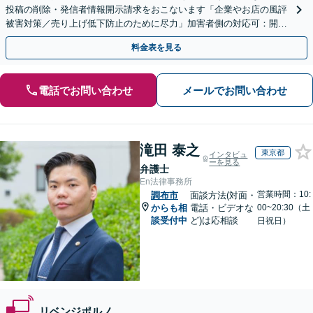
投稿の削除・発信者情報開示請求をおこないます「企業やお店の風評
被害対策／売り上げ低下防止のために尽力」加害者側の対応可：開示
請求の意見照会が来たときの対処法、被害者との示談交渉
料金表を見る
電話でお問い合わせ
メールでお問い合わせ
滝田 泰之
東京都
インタビュ
ーを見る
弁護士
En法律事務所
営業時間：10:
調布市
面談方法(対面・
からも相
電話・ビデオな
00~20:30（土
談受付中
ど)は応相談
日祝日）
リベンジポルノ