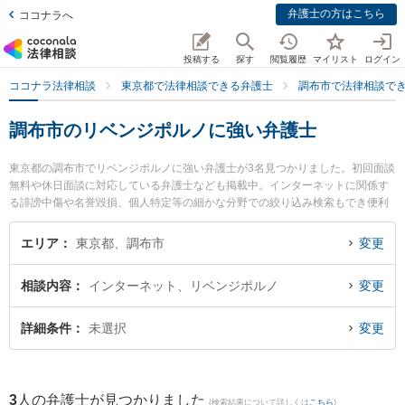
弁護士の方はこちら
ココナラへ
投稿する
探す
閲覧履歴
マイリスト
ログイン
ココナラ法律相談
東京都で法律相談できる弁護士
調布市で法律相談で
調布市のリベンジポルノに強い弁護士
東京都の調布市でリベンジポルノに強い弁護士が3名見つかりました。初回面談
無料や休日面談に対応している弁護士なども掲載中。インターネットに関係す
る誹謗中傷や名誉毀損、個人特定等の細かな分野での絞り込み検索もでき便利
です。特にリバーストーン法律事務所の石川 雄太弁護士や調布武蔵野の森法律
事務所の安川 愼二弁護士、調和法律事務所の和田 大介弁護士のプロフィール情
エリア
東京都、調布市
変更
報や弁護士費用、強みなどが注目されています。『調布市で土日や夜間に発生
したリベンジポルノのトラブルを今すぐに弁護士に相談したい』『リベンジポ
相談内容
インターネット、リベンジポルノ
変更
ルノのトラブル解決の実績豊富な近くの弁護士を検索したい』『初回相談無料
でリベンジポルノを法律相談できる調布市内の弁護士に相談予約したい』など
でお困りの相談者さんにおすすめです。
詳細条件
未選択
変更
3
人の弁護士が見つかりました
(検索結果について詳しくは
こちら
)