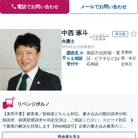
電話でお問い合わせ
メールでお問い合わせ
中西 琢斗
東京都
インタビュ
ーを見る
弁護士
増井総合法律事務所
営業時
調布市
か
面談方法(対面・電
らも相談
話・ビデオなど)は
間：本日
受付中
応相談
定休日
リベンジポルノ
【来所不要】被害者／投稿者どちらも対応。書き込みの開示請求や削
除請求、損害賠償請求や示談交渉は、ご相談ください。スピード対応
で最善の解決を目指します【Web相談可】企業の書き込み被害のご相
談にも対応
料金表を見る