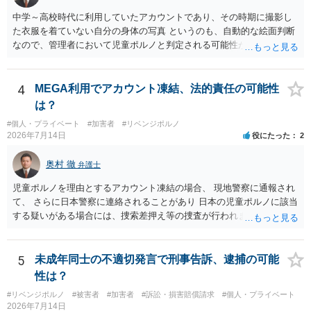
中学～高校時代に利用していたアカウントであり、その時期に撮影し
た衣服を着ていない自分の身体の写真 というのも、自動的な絵面判断
なので、管理者において児童ポルノと判定される可能性があります。
日本警察に連絡される可能性はあるでしょう。
4
MEGA利用でアカウント凍結、法的責任の可能性
は？
#個人・プライベート
#加害者
#リベンジポルノ
2026年7月14日
役にたった
2
奥村 徹
弁護士
児童ポルノを理由とするアカウント凍結の場合、 現地警察に通報され
て、 さらに日本警察に連絡されることがあり 日本の児童ポルノに該当
する疑いがある場合には、捜索差押え等の捜査が行われます。 実際に
捜索された人もいますので、 対応については、弁護士に直接相談して
ください。
5
未成年同士の不適切発言で刑事告訴、逮捕の可能
性は？
#リベンジポルノ
#被害者
#加害者
#訴訟・損害賠償請求
#個人・プライベート
2026年7月14日