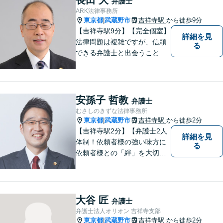
弁護士
す。【司法書士資格あり】
ARK法律事務所
【宅建士資格あり】【法テラ
東京都
武蔵野市
吉祥寺駅
から徒歩9分
|
ス利用可能】
【吉祥寺駅9分】【完全個室】
詳細を見
法律問題は複雑ですが、信頼
る
できる弁護士と出会うことで
解決への道が開けます。 関係
があるか分からないことで
も、ためらわずにご相談くだ
さい。一緒に最善の解決策を
安孫子 哲教
弁護士
見つけましょう。【迅速な対
むさしのきずな法律事務所
応】
東京都
武蔵野市
吉祥寺駅
から徒歩2分
|
【吉祥寺駅2分】【弁護士2人
詳細を見
体制！依頼者様の強い味方に
る
依頼者様との「絆」を大切
に。相続・遺言、不動産・住
まい、労働・雇用（会社
側）、離婚・男女問題 、債権
回収、企業法務、刑事事件、
大谷 匠
弁護士
インターネットなど
弁護士法人オリオン 吉祥寺支部
東京都
武蔵野市
吉祥寺駅
から徒歩2分
|