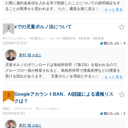
年保護育成条例（東京都の例）１８条の７では、「何人も、青少年に
た際に違約金条項を入れる等で削除したことについての表明保証をす
対し、次に掲げる行為を行つてはならない。一 青少年に拒まれたに
ることが限界かと思われます。 ただ，書面を家に送ると家族に不貞行
もかかわらず、当該青少年に係る児童ポルノ等の提供を行うように求
為が発覚しご自身が慰謝料請求を受けるリスクがあるため，書面で削
めること。二 青少年を威迫し、欺き、若しくは困惑させ、又は青少
除等を求めることは避けたほうが良いかと思われます。
年に対し対償を供与し、若しくはその供与の約束をする方法により、
2
xでの児童ポルノ法について
当該青少年に係る児童ポルノ等の提供を行うように求めること。」と
定めており、児童ポルノを送るよう要求した場合には同条に該当する
#リベンジポルノ
#児童ポルノ・わいせつ物頒布等
#加害者
#加害者
とされています。 そのため、今回相談者様が小学生に対して「あそ
2026年7月12日
役にたった
3
こ見せてくれないと今から家に行くよ」と送った行為は、脅したにし
ろ脅してないにしろ、上記犯罪に該当する可能性の高い行為となりま
奥村 徹
弁護士
すので、逮捕される可能性はございます。 もっとも、経緯如何よっ
児童ポルノのダウンロードは単純所持罪（7条1項）を疑われるので、
ては結論が変わりうるものでございますし、事案によって逮捕を避け
グループの一員が検挙されると、単純所持罪で捜索差押などの捜査を
るための方策などもございますので、一度直接弁護士にご相談される
受ける恐れがあります。 児童ポルノを理由とするｘのアカウント凍
のがよろしいかと思います。
結は日本警察に通報されることがあって（確率はわかりませんが実例
は珍しくない）、これも捜索差押を受けるおそれがあります
3
GoogleアカウントBAN、AI誤認による通報リス
クは？
#個人・プライベート
#リベンジポルノ
2026年8月4日
役にたった
1
奥村 徹
弁護士