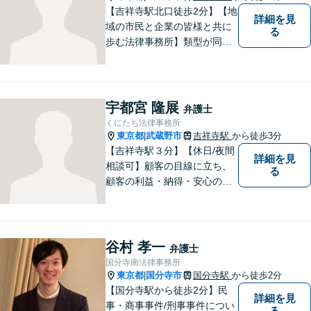
【吉祥寺駅北口徒歩2分】【地
詳細を見
域の市民と企業の皆様と共に
る
歩む法律事務所】類型が同じ
事件であっても事実関係やご
要望は異なるため、お一人お
ひとりに寄り添って問題解決
を図ります。お困りごとがあ
宇都宮 隆展
弁護士
ればお気軽にご相談くださ
くにたち法律事務所
い！
東京都
武蔵野市
吉祥寺駅
から徒歩3分
|
【吉祥寺駅３分】【休日/夜間
詳細を見
相談可】顧客の目線に立ち、
る
顧客の利益・納得・安心のた
めに法律問題に全力で取り組
みます。お困りの方は、お気
軽にご相談ください。
谷村 孝一
弁護士
国分寺南法律事務所
東京都
国分寺市
国分寺駅
から徒歩2分
|
【国分寺駅から徒歩2分】民
詳細を見
事・商事事件/刑事事件につい
る