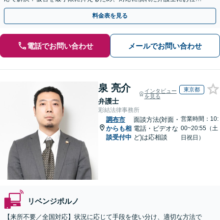
ください「加害者側のご相談も」【休日・夜間相談可】
料金表を見る
電話でお問い合わせ
メールでお問い合わせ
泉 亮介
東京都
インタビュー
を見る
弁護士
彩結法律事務所
営業時間：10:
調布市
面談方法(対面・
からも相
電話・ビデオな
00~20:55（土
談受付中
ど)は応相談
日祝日）
リベンジポルノ
【来所不要／全国対応】状況に応じて手段を使い分け、適切な方法で