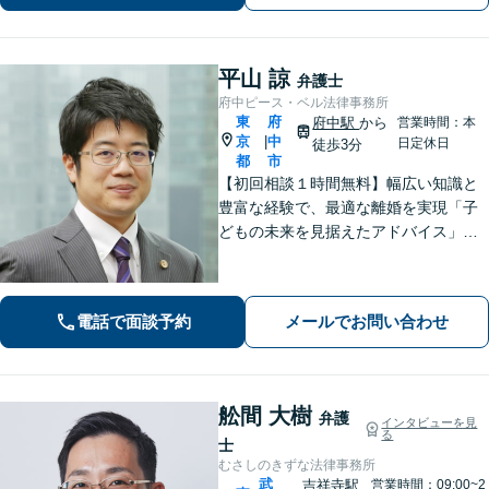
烏山駅2分】
平山 諒
弁護士
府中ピース・ベル法律事務所
東
府
府中駅
から
営業時間：本
京
中
|
日定休日
徒歩3分
都
市
【初回相談１時間無料】幅広い知識と
豊富な経験で、最適な離婚を実現「子
どもの未来を見据えたアドバイス」
【子連れ相談可】【労働関係の書籍・
論文の執筆実績】企業の労働紛争、ハ
ラスメント対策措置をレクチャー。過
電話で面談予約
メールでお問い合わせ
労死・過労自殺などの問題にも精通
【府中駅3分】
舩間 大樹
弁護
インタビューを見
る
士
むさしのきずな法律事務所
武
吉祥寺駅
営業時間：09:00~2