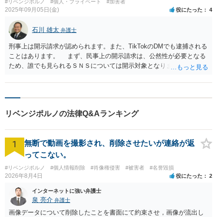
#リベンジポルノ
#個人・プライベート
#加害者
2025年09月05日(金)
役にたった
4
石川 雄太
弁護士
刑事上は開示請求が認められます。また、TikTokのDMでも逮捕される
ことはあります。 まず、民事上の開示請求は、公然性が必要となる
ため、誰でも見られるＳＮＳについては開示対象となりますが、ＤＭ
やメールといった個別のやり取りについては対象外となっています。
そのため、民事上、TikTokのDMは開示対象ではなく、開示請求はでき
ません。 もっとも、ＤＭの送信が、刑法や青少年保護育成条例など
に違法する行為の場合には、警察からの要請により開示請求が行わ
リベンジポルノの法律Q&Aランキング
れ、同請求にはTikTok（Bytedance株式会社）も応じざるを得ないた
め、警察へ発信者情報の開示が行われます。 そのため、「あそこ見
せてくれないと今から家に行くよ」と送ったことが強要罪（刑法２２
1
無断で動画を撮影され、削除させたいが連絡が返
３条）や青少年保護育成条例違反に該当するかが問題となります。
刑法２２３条１項では、「生命、身体、自由、名誉若しくは財産に対
ってこない。
し害を加える旨を告知して脅迫し、又は暴行を用いて、人に義務のな
#リベンジポルノ
#個人情報削除
#肖像権侵害
#被害者
#名誉毀損
いことを行わせ、又は権利の行使を妨害した者は、三年以下の拘禁刑
2026年8月4日
役にたった
2
に処する。」と定めており、児童ポルノ（性欲を興奮させまたは刺激
する目的で、１８歳未満の児童が服の全部又は一部を着けておらず、
インターネットに強い弁護士
泉 亮介
弁護士
性器やその周辺、臀部、胸部が露出または強調されているもの）を送
るよう脅した場合には同条に該当するとされています。 また、青少
画像データについて削除したことを書面にて約束させ，画像が流出し