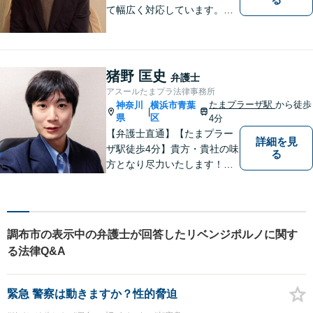
て幅広く対応しています。ま
ずはお気軽にご相談くださ
い。
猪野 匡史
弁護士
アスールたまプラ法律事務所
たまプラーザ駅
から徒歩
神奈川
横浜市青葉
|
県
区
4分
【弁護士直通】【たまプラー
詳細を見
ザ駅徒歩4分】貴方・貴社の味
る
方となり尽力いたします！当
日相談ができる場合もありま
すのでまずはお気軽にご相談
ください。
調布市の表示中の弁護士が回答したリベンジポルノに関す
る法律Q&A
緊急 警察は動きますか？性的脅迫