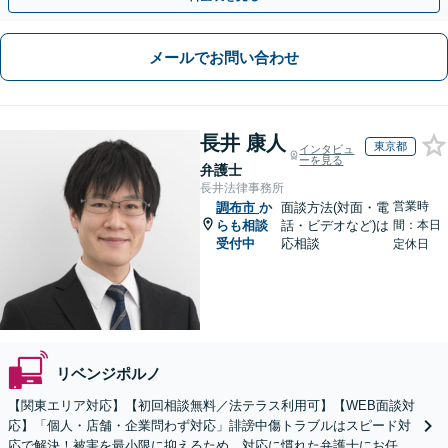
メールでお問い合わせ
長井 康人
東京都
インタビュ
ーを見る
弁護士
長井法律事務所
営業時
調布市
か
面談方法(対面・電
らも相談
話・ビデオなど)は
間：本日
受付中
応相談
定休日
リベンジポルノ
【関東エリア対応】【初回相談無料／法テラス利用可】【WEB面談対
応】「個人・店舗・企業問わず対応」誹謗中傷トラブルはスピード対
応で解決！被害を最小限に抑えるため、対応に慣れた弁護士にお任せ