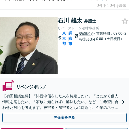
3件中 1-3件を表示
石川 雄太
弁護士
リバーストーン法律事務所
東
調
柴崎駅
か
営業時間：09:00~2
京
布
|
0:00（土日祝日）
ら徒歩3分
都
市
リベンジポルノ
【初回相談無料】「誹謗中傷をした人を特定したい」「とにかく個人
情報を消したい」「家族に知られずに解決したい」など、ご希望に合
わせた対応を考えます。被害者・加害者ともに対応可。企業のネット
トラブルもお任せ【柴崎駅3分】【土日祝対応可】
料金表を見る