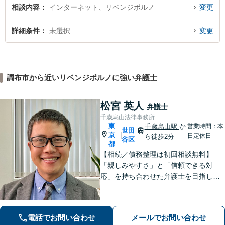
相談内容
インターネット、リベンジポルノ
変更
詳細条件
未選択
変更
調布市から近いリベンジポルノに強い弁護士
松宮 英人
弁護士
千歳烏山法律事務所
東
千歳烏山駅
か
営業時間：本
世田
京
|
日定休日
ら徒歩2分
谷区
都
【相続／債務整理は初回相談無料】
「親しみやすさ」と「信頼できる対
応」を持ち合わせた弁護士を目指して
【相続問題】依頼者様の言葉に耳を傾
け、お気持ちを尊重することを心掛け
ております【借金問題】迅速な対応で
電話でお問い合わせ
メールでお問い合わせ
人生の再出発をサポートします【千歳