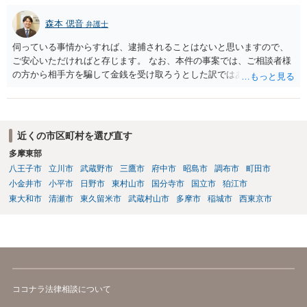
森本 偲音
弁護士
伺っている事情からすれば、逮捕されることはないと思いますので、
ご安心いただければと存じます。 なお、本件の事案では、ご相談者様
の方から相手方を騙して金銭を受け取ろうとした訳ではありませんの
で、詐欺罪が 成立する余地はないと考えます。 以上ご参考までに。
近くの市区町村を選び直す
多摩東部
八王子市
立川市
武蔵野市
三鷹市
府中市
昭島市
調布市
町田市
小金井市
小平市
日野市
東村山市
国分寺市
国立市
狛江市
東大和市
清瀬市
東久留米市
武蔵村山市
多摩市
稲城市
西東京市
ココナラ法律相談について