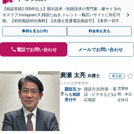
【相談実績2,000件以上】開示請求・削除請求の専門家－爆サイ,5ch,
ホスラブ,Instagram,X,雑談たぬき,トレント－幅広いサイトに対応可
能。【初回相談60分無料】【弁護士直通電話相談可】【来所一切不
要】【夜間・休日面談可】
事例を見る(1件)
料金表を見る
電話でお問い合わせ
メールでお問い合わせ
廣瀬 太亮
弁護士
東京都
ひろせ法律事務所
営業時
調布市
か
面談方法(対面・電
らも相談
話・ビデオなど)は
間：本日
受付中
応相談
定休日