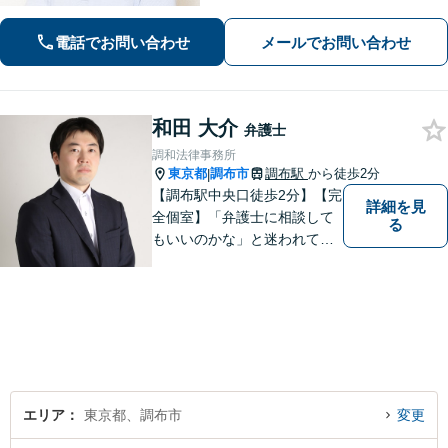
絡いただいた際には弁護士が直接対応
させていただきます。
電話でお問い合わせ
メールでお問い合わせ
和田 大介
弁護士
調和法律事務所
東京都
調布市
調布駅
から徒歩2分
|
【調布駅中央口徒歩2分】【完
詳細を見
全個室】「弁護士に相談して
る
もいいのかな」と迷われてい
る方は私にご相談ください。
ご依頼者様のお話を丁寧に聞
き、的確なアドバイスで「不
安」を「安心」に変えられる
よう尽力いたします。
エリア
東京都、調布市
変更