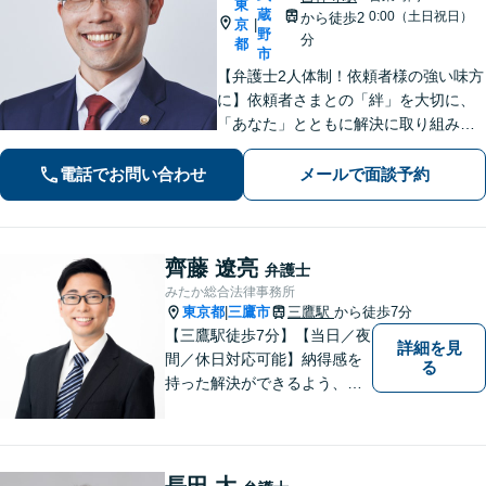
東
蔵
0:00（土日祝日）
から徒歩2
京
|
野
分
都
市
【弁護士2人体制！依頼者様の強い味方
に】依頼者さまとの「絆」を大切に、
「あなた」とともに解決に取り組みま
す！離婚問題、 相続 、不動産、刑事、
インターネット、 労働（会社側）、 刑
電話でお問い合わせ
メールで面談予約
事事件、 債権回収 、 企業法務など
齊藤 遼亮
弁護士
みたか総合法律事務所
東京都
三鷹市
三鷹駅
から徒歩7分
|
【三鷹駅徒歩7分】【当日／夜
詳細を見
間／休日対応可能】納得感を
る
持った解決ができるよう、問
題解決というゴールだけでな
く過程も重要視してまいりま
す。一つひとつの案件に最大
限の努力を尽くしていきま
長田 大