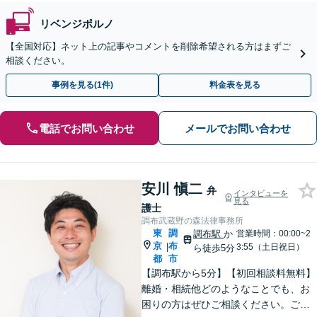
リベンジポルノ
【全国対応】ネット上の記事やコメントを削除希望される方はまずご
相談ください。
事例を見る(1件)
料金表を見る
電話でお問い合わせ
メールでお問い合わせ
安川 愼二
弁
インタビューを
見る
護士
調布武蔵野の森法律事務所
東
調
調布駅
か
営業時間：00:00~2
京
布
|
3:55（土日祝日）
ら徒歩5分
都
市
【調布駅から5分】【初回相談料無料】
離婚・相続他どのようなことでも、お
困りの方はぜひご相談ください。ご連