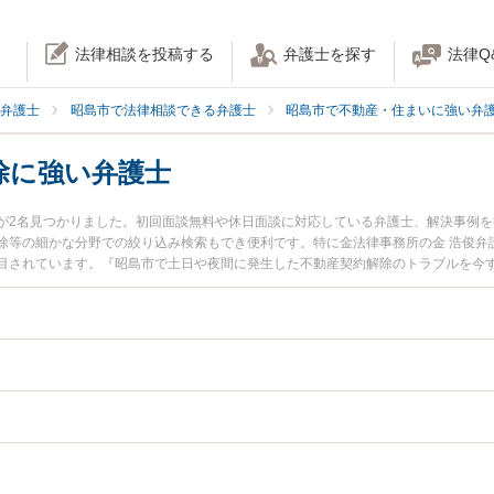
法律相談を投稿する
弁護士を探す
法律Q
弁護士
昭島市で法律相談できる弁護士
昭島市で不動産・住まいに強い弁
除に強い弁護士
が2名見つかりました。初回面談無料や休日面談に対応している弁護士、解決事例
等の細かな分野での絞り込み検索もでき便利です。特に金法律事務所の金 浩俊弁護士や
目されています。『昭島市で土日や夜間に発生した不動産契約解除のトラブルを今
したい』『初回相談無料で不動産契約解除を法律相談できる昭島市内の弁護士に相