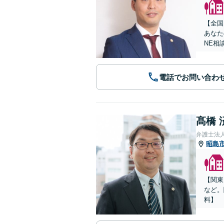
【全国
あなた
NE相
電話でお問い合わ
髙橋 
弁護士法人
昭島
【関東
など。
料】