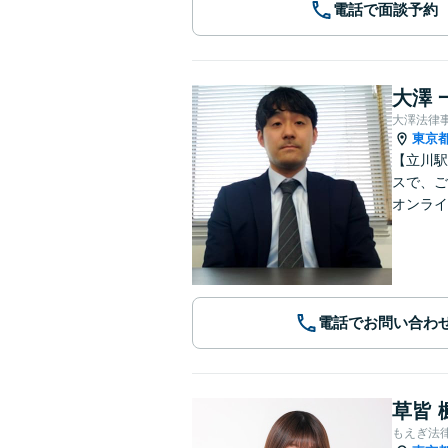
電話で面談予約
大澤 
大澤法律
東京
【立川駅
スで、ご
オンライ
電話でお問い合わ
草皆 
もえぎ法