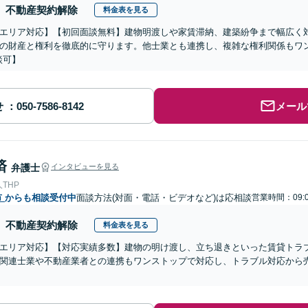
不動産契約解除
料金表を見る
エリア対応】【初回面談無料】建物明渡しや家賃滞納、建築紛争まで幅広く
の財産と権利を徹底的に守ります。他士業とも連携し、複雑な権利関係もワン
談可】
せ
メール
済
弁護士
インタビューを見る
THP
市
からも相談受付中
面談方法(対面・電話・ビデオなど)は応相談
営業時間：09:0
不動産契約解除
料金表を見る
エリア対応】【対応実績多数】建物の明け渡し、立ち退きといった賃貸トラ
関連士業や不動産業者との連携もワンストップで対応し、トラブル対応から