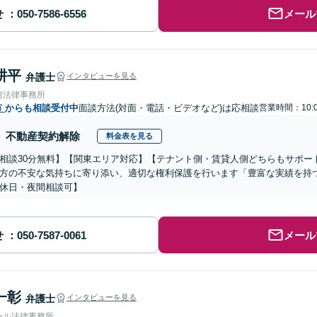
せ
メール
耕平
弁護士
インタビューを見る
附法律事務所
市
からも相談受付中
面談方法(対面・電話・ビデオなど)は応相談
営業時間：10:0
不動産契約解除
料金表を見る
相談30分無料】【関東エリア対応】【テナント側・賃貸人側どちらもサポー
方の不安な気持ちに寄り添い、適切な権利保護を行います「豊富な実績を持
休日・夜間相談可】
せ
メール
一彰
弁護士
インタビューを見る
ール法律事務所