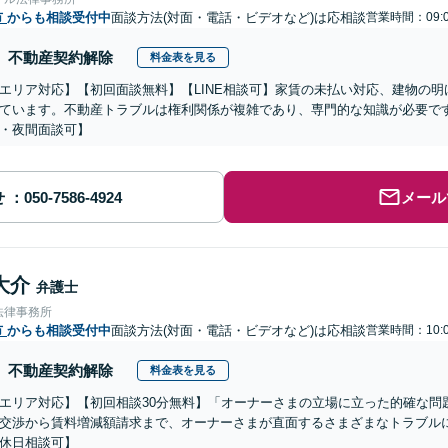
市
からも相談受付中
面談方法(対面・電話・ビデオなど)は応相談
営業時間：09:0
不動産契約解除
料金表を見る
エリア対応】【初回面談無料】【LINE相談可】家賃の未払い対応、建物の
ています。不動産トラブルは権利関係が複雑であり、専門的な知識が必要で
・夜間面談可】
せ
メール
大介
弁護士
法律事務所
市
からも相談受付中
面談方法(対面・電話・ビデオなど)は応相談
営業時間：10:0
不動産契約解除
料金表を見る
エリア対応】【初回相談30分無料】「オーナーさまの立場に立った的確な問
交渉から賃料増減額請求まで、オーナーさまが直面するさまざまなトラブル
休日相談可】