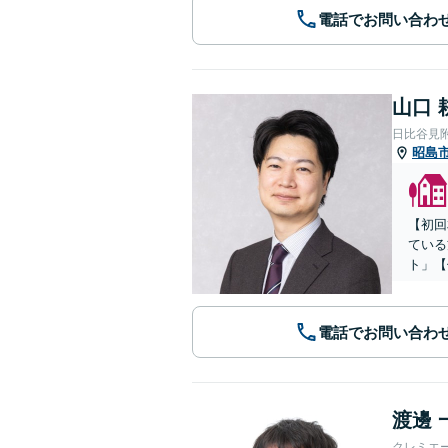
電話でお問い合わ
山口 
日比谷見
昭島
【初回
ている
ト」【
電話でお問い合わ
渡邊 
クレミエ