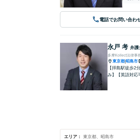
電話でお問い合わ
永戸 考
弁護
多摩Kollect法律事
東京都
昭島市
|
【拝島駅徒歩2
み】【英語対応
エリア
東京都、昭島市