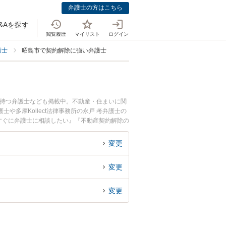
弁護士の方はこちら
&Aを探す
閲覧履歴
マイリスト
ログイン
護士
昭島市で契約解除に強い弁護士
を持つ弁護士なども掲載中。不動産・住まいに関
多摩Kollect法律事務所の永戸 考弁護士の
すぐに弁護士に相談したい』『不動産契約解除の
談予約したい』などでお困りの相談者さんにおす
変更
変更
変更