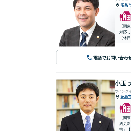
昭島
【関東
対応し
【休日
電話でお問い合わ
小玉 
ウイング
昭島
【関東
約更新
携」【