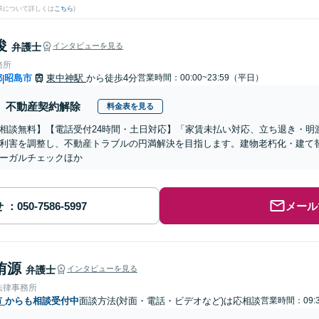
果について詳しくは
こちら
)
俊
弁護士
インタビューを見る
務所
都
昭島市
東中神駅
から徒歩4分
営業時間：00:00~23:59（平日）
|
不動産契約解除
料金表を見る
相談無料】【電話受付24時間・土日対応】「家賃未払い対応、立ち退き・明
利害を調整し、不動産トラブルの円満解決を目指します。建物老朽化・建て
ーガルチェックほか
せ
メール
侑源
弁護士
インタビューを見る
法律事務所
市
からも相談受付中
面談方法(対面・電話・ビデオなど)は応相談
営業時間：09:3