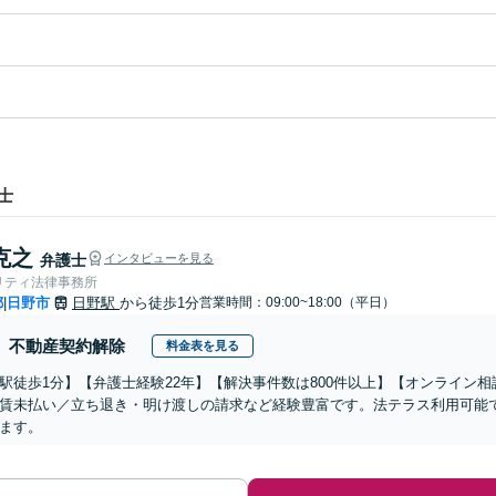
士
克之
弁護士
インタビューを見る
リティ法律事務所
都
日野市
日野駅
から徒歩1分
営業時間：09:00~18:00（平日）
|
不動産契約解除
料金表を見る
駅徒歩1分】【弁護士経験22年】【解決事件数は800件以上】【オンライン
賃未払い／立ち退き・明け渡しの請求など経験豊富です。法テラス利用可能
ます。