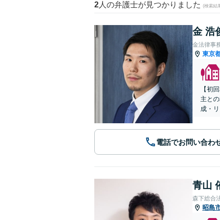
2
人の弁護士が見つかりました
(検索結
金 浩
金法律事
東京
【初回
主との
成・リ
電話でお問い合わ
青山 
森下総合
昭島