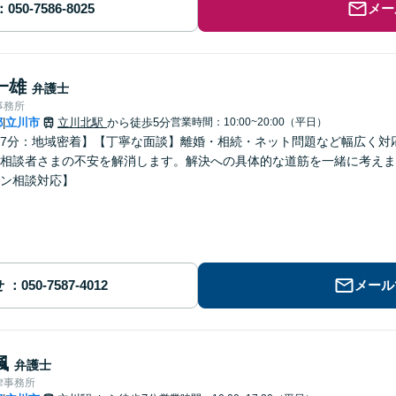
メー
一雄
弁護士
事務所
都
立川市
立川北駅
から徒歩5分
営業時間：10:00~20:00（平日）
|
7分：地域密着】【丁寧な面談】離婚・相続・ネット問題など幅広く対
相談者さまの不安を解消します。解決への具体的な道筋を一緒に考えま
ン相談対応】
せ
メール
楓
弁護士
律事務所