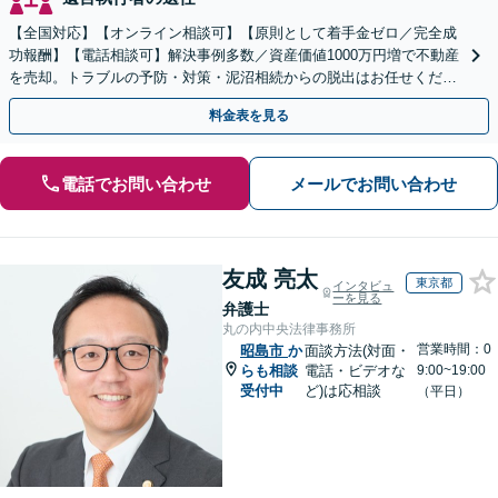
【全国対応】【オンライン相談可】【原則として着手金ゼロ／完全成
功報酬】【電話相談可】解決事例多数／資産価値1000万円増で不動産
を売却。トラブルの予防・対策・泥沼相続からの脱出はお任せくださ
い！法律と税務を一体的に対応します
料金表を見る
電話でお問い合わせ
メールでお問い合わせ
友成 亮太
東京都
インタビュ
ーを見る
弁護士
丸の内中央法律事務所
営業時間：0
昭島市
か
面談方法(対面・
らも相談
電話・ビデオな
9:00~19:00
受付中
ど)は応相談
（平日）