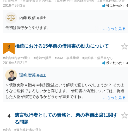
#財産分与
#自筆証書遺言の作成
#成年後見(生前の財産管理)
#遺言執行者の選任
2019年9月3日
役にたった
4
内藤 政信
弁護士
最初は調停からやります。
3
相続における15年前の借用書の効力について
#遺言執行者の選任
#時効の援用
#M&A・事業承継
#契約書・借用書なし
2019年5月21日
役にたった
4
理崎 智英
弁護士
＞債務免除＝贈与＝特別受益という解釈で宜しいでしょうか？ そのよ
うなご理解でよろしいかと存じます。 借用書の偽造については、偽造
した人物が特定できるかどうかが重要ですね。
4
遺言執行者としての責務と、弟の葬儀出席に関す
る問題
#遺言
#遺言執行者の選任