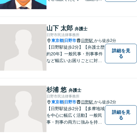
題：不動産相続、株式の相
続、遺留分侵害額請求、遺言
書作成など」「インターネッ
ト：誹謗中傷の削除、発信者
山下 太郎
弁護士
情報開示請求、名誉毀損によ
日野市民法律事務所
る損害賠償、企業や飲食店の
東京都
日野市
日野駅
から徒歩2分
|
風評被害対策など」
【日野駅徒歩2分】【弁護士歴
詳細を見
約20年】一般民事・刑事事件
る
など幅広いお困りごとに対応
可能。建築紛争や原発事故な
どの複雑な問題にも積極的に
取り組んでおります。一つひ
とつの問題に真剣に向き合
杉浦 悠
弁護士
い、最善の解決を目指しま
日野市民法律事務所
す。
東京都
日野市
日野駅
から徒歩2分
|
【日野駅徒歩2分】【多摩地域
詳細を見
を中心に幅広く活動】一般民
る
事・刑事の両方に強みを持つ
弁護士。依頼者様1人1人に寄
り添って、最適な道へと導き