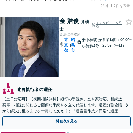
2件中 1-2件を表示
金 浩俊
弁護
インタビューを見
る
士
金法律事務所
東
昭
東中神駅
か
営業時間：00:00~
京
島
|
23:59（平日）
ら徒歩4分
都
市
遺言執行者の選任
【土日対応可】【初回相談無料】銀行の手続き、空き家対応、相続放
棄等、相続に関わるご面倒な手続きを全て代理します。遺産分割協議
から解決に至るまでを一貫して支えます「遺言書作成／円滑な遺産分
割を」「家族信託／信頼できる家族に財産管理を任せる」
料金表を見る