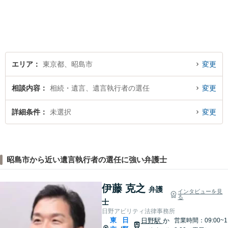
に立った実践的な法的アドバ
イスをご提供します。
エリア
東京都、昭島市
変更
相談内容
相続・遺言、遺言執行者の選任
変更
詳細条件
未選択
変更
昭島市から近い遺言執行者の選任に強い弁護士
伊藤 克之
弁護
インタビューを見
る
士
日野アビリティ法律事務所
東
日
日野駅
か
営業時間：09:00~1