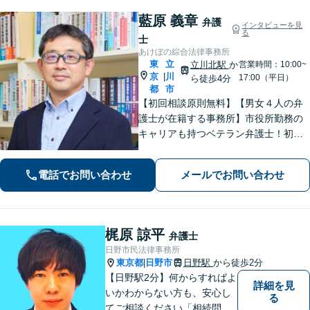
藍原 義章
弁護
インタビューを見
る
士
あけぼの綜合法律事務所
東
立
立川北駅
か
営業時間：10:00~
京
川
|
17:00（平日）
ら徒歩4分
都
市
【初回相談原則無料】【男女４人の弁
護士が在籍する事務所】市役所勤務の
キャリアも持つベテラン弁護士！初回
面談の際には、相談内容とアドバイス
をレジュメにしてご提供します。離婚
電話でお問い合わせ
メールでお問い合わせ
問題、不動産・住まい、借金、労働雇
用、企業法務など
梶原 諒平
弁護士
日野市民法律事務所
東京都
日野市
日野駅
から徒歩2分
|
【日野駅2分】何からすればよ
詳細を見
いかわからない方も、安心し
る
てご相談ください「相続問