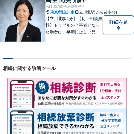
弁護士
あけぼの綜合法律事務所
東京都
立川市
立川北駅
から徒歩4分
|
【立川北駅4分】【初回相談無
詳細を見
料】トラブルの当事者となっ
る
た場合は、早期に正しい見通
しを持って冷静に対処をする
ことが、次のステージをより
良いものにするために最も重
要な準備です。お困りの方は
ぜひご相談ください。
相続に関する診断ツール