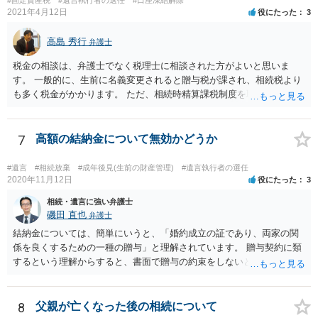
2021年4月12日
役にたった
3
高島 秀行
弁護士
税金の相談は、弁護士でなく税理士に相談された方がよいと思いま
す。 一般的に、生前に名義変更されると贈与税が課され、相続税より
も多く税金がかかります。 ただ、相続時精算課税制度を取れば、実質
的に相続税と同等の税金で済む可能性があります。 実際に税理士にど
ういう場合にどれくらい税金がかかるか計算してもらって どういう方
針を取るか決められたらよいと思います。
7
高額の結納金について無効かどうか
#遺言
#相続放棄
#成年後見(生前の財産管理)
#遺言執行者の選任
2020年11月12日
役にたった
3
相続・遺言に強い弁護士
磯田 直也
弁護士
結納金については、簡単にいうと、「婚約成立の証であり、両家の関
係を良くするための一種の贈与」と理解されています。 贈与契約に類
するという理解からすると、書面で贈与の約束をしないと相手方は支
払いを請求できません。 反面、実際に支払ったあとから返金を求める
ことは困難です。 くれぐれも今後お気をつけください。 弁護士に対応
を依頼されるのも悪くはありませんが、感情的な理由が強いと思いま
8
父親が亡くなった後の相続について