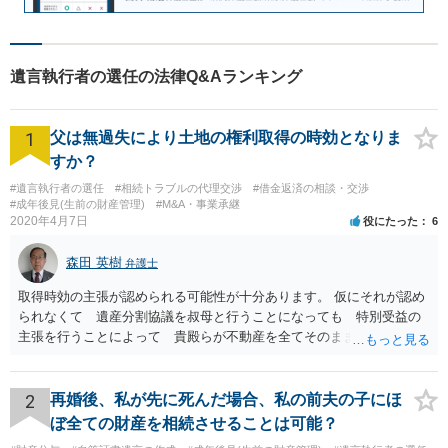
遺言執行者の選任の法律Q&Aランキング
1
父は無過失により土地の権利取得の時効となりま
すか？
#遺言執行者の選任
#相続トラブルの代理交渉
#借金返済の相談・交渉
#成年後見(生前の財産管理)
#M&A・事業承継
2020年4月7日
役にたった
6
森田 英樹
弁護士
取得時効の主張が認められる可能性が十分あります。 仮にそれが認め
られなくて 遺産分割協議を叔母と行うことになっても 特別受益の
主張を行うことによって 貴殿らが不動産を全てそのまま取得できる
ことが可能でしょう。
2
再婚後、私が先に死んだ場合、私の前夫の子にほ
ぼ全ての財産を相続させることは可能？