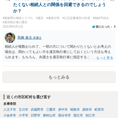
たくない相続人との関係を回避できるのでしょう
か？
#家族間の相続トラブル
#遺言
#遺産分割
#公正証書遺言の作成
#相続手続き
#遺言執行者の選任
2023年9月1日
役にたった
3
髙橋 俊太
弁護士
相続人が複数おられて、一部の方について関わりたくないとお考えの
場合は、関わってもよい方を遺言執行者にしておくという方法も考え
られます。もちろん、弁護士を遺言執行者に指定することもできます
が、（関わってもよい）相続人を遺言執行者に指定しておいて、その
方に再委任の権限を付与しておくという方法もあります。 一度、弁護
士に直接ご相談されることをお勧めいたします。
もっとみる
近くの市区町村を選び直す
多摩東部
八王子市
立川市
武蔵野市
三鷹市
府中市
昭島市
調布市
町田市
小金井市
小平市
日野市
東村山市
国分寺市
国立市
狛江市