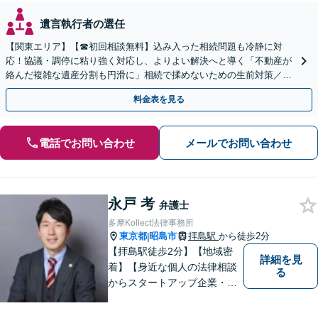
遺言執行者の選任
【関東エリア】【☎︎初回相談無料】込み入った相続問題も冷静に対
応！協議・調停に粘り強く対応し、よりよい解決へと導く「不動産が
絡んだ複雑な遺産分割も円滑に」相続で揉めないための生前対策／遺
言書の作成から執行【夜間相談可】【有楽町駅1分】
料金表を見る
電話でお問い合わせ
メールでお問い合わせ
永戸 考
弁護士
多摩Kollect法律事務所
東京都
昭島市
拝島駅
から徒歩2分
|
【拝島駅徒歩2分】【地域密
詳細を見
着】【身近な個人の法律相談
る
からスタートアップ企業・中
小企業の法務全般に強み】
【英語対応可能】経営者視点