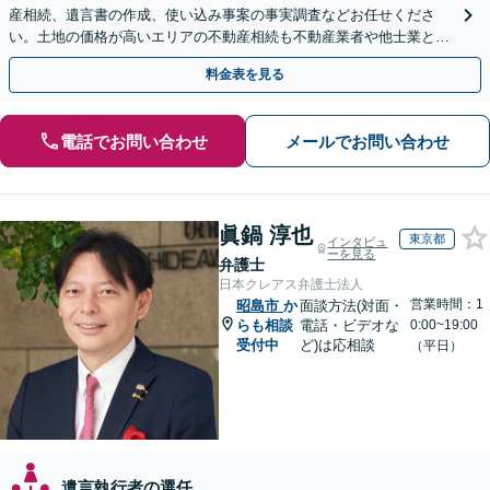
産相続、遺言書の作成、使い込み事案の事実調査などお任せくださ
い。土地の価格が高いエリアの不動産相続も不動産業者や他士業と連
携し、適切かつ円滑に対応します【初回相談無料】
料金表を見る
電話でお問い合わせ
メールでお問い合わせ
眞鍋 淳也
東京都
インタビュ
ーを見る
弁護士
日本クレアス弁護士法人
営業時間：1
昭島市
か
面談方法(対面・
らも相談
電話・ビデオな
0:00~19:00
受付中
ど)は応相談
（平日）
遺言執行者の選任