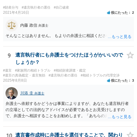
すので法的観点から説得を試みても解決は難しいように思います。
#財産分与
#遺言執行者の選任
#自己破産
2021年4月16日
役にたった
2
内藤 政信
弁護士
そんなことはありません。 もよりの弁護士に相談ください。
9
遺言執行者にも弁護士をつけたほうがかいいので
しょうか？
#遺言
#家族間の相続トラブル
#相続財産調査・鑑定
#遺言の真偽鑑定・遺言無効
#遺言執行者の選任
#相続トラブルの代理交渉
2025年8月8日
役にたった
3
川添 圭
弁護士
弁護士へ依頼するかどうかは事案によりますが、あなたも遺言執行者
の立場としての法的なアドバイスが必要であるとお見受けしますの
で、弁護士へ相談することをお勧めします。「あちらの弁護士」（元
嫁と娘の弁護士のことでしょうか）へ聴いても、自分に有利な主張や
誘導しかしてこないと思います。
10
遺言書作成時に弁護士を選任することで、関わり