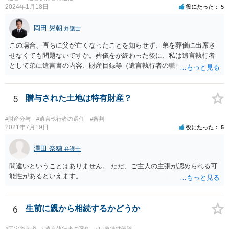
2024年1月18日
役にたった
5
岡田 晃朝
弁護士
この場合、直ちに父が亡くなったことを知らせず、弟を葬儀に出席さ
せなくても問題ないですか。葬儀をが終わった後に、私は遺言執行者
として弟に遺言書の内容、財産目録等（遺言執行者の職務）を知らせ
ればよいですか。 葬儀は喪主が主催する行事ですから、誰を参加させ
るかは喪主の自由です。 呼ばなくてもかまいません。 そもそも、そう
いう法律関係にありません。 遺言の内容と遺産の総額の通知、公正証
5
贈与された土地は特有財産？
書でない場合は遺言の検認については、執行者に通知義務があるの
で、対応しましょう。 そのあとは遺留分の請求などがあればそれへの
#財産分与
#遺言執行者の選任
#審判
対応となるでしょう。
2021年7月19日
役にたった
5
澤田 奈穗
弁護士
間違いということはありません。 ただ、ご主人の主張が認められる可
能性があるといえます。
6
生前に親から相続するかどうか
#固定資産税
#遺言執行者の選任
#口座凍結解除