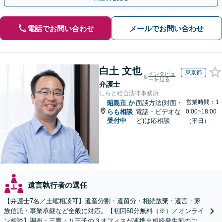
電話でお問い合わせ
メールでお問い合わせ
白土 文也
東京都
インタビュ
ーを見る
弁護士
しらと総合法律事務所
営業時間：1
昭島市
か
面談方法(対面・
らも相談
電話・ビデオな
0:00~18:00
受付中
ど)は応相談
（平日）
遺言執行者の選任
【弁護士7名／土曜相談可】遺産分割・遺留分・相続放棄・遺言・家
族信託・事業承継など全般に対応。【初回60分無料（※）／オンライ
ン相談】調布・三鷹・八王子の３オフィスが連携※相続発生前のご相