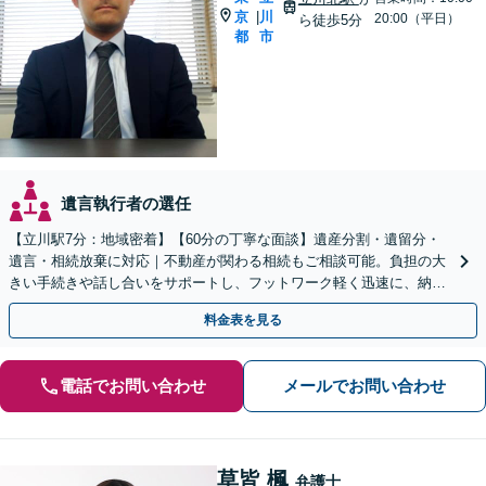
京
川
|
20:00（平日）
ら徒歩5分
都
市
遺言執行者の選任
【立川駅7分：地域密着】【60分の丁寧な面談】遺産分割・遺留分・
遺言・相続放棄に対応｜不動産が関わる相続もご相談可能。負担の大
きい手続きや話し合いをサポートし、フットワーク軽く迅速に、納得
できる解決を目指します【電話・WEB相談可】
料金表を見る
電話でお問い合わせ
メールでお問い合わせ
草皆 楓
弁護士