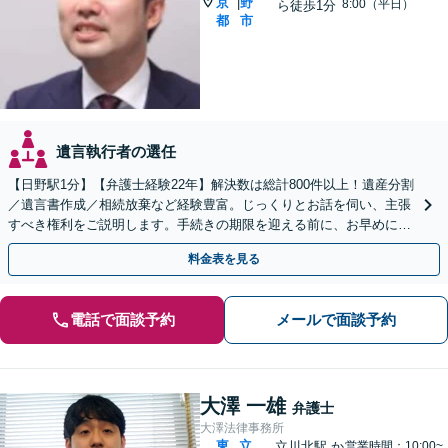
京
野
|
8:00（平日）
ら徒歩1分
都
市
遺言執行者の選任
【日野駅1分】【弁護士経験22年】解決数は総計800件以上！遺産分割
／遺言書作成／相続放棄など経験豊富。じっくりとお話を伺い、主張
すべき権利をご説明します。手続きの期限を迎える前に、お早めにご
相談ください【初回相談無料】【オンライン相談可】
料金表を見る
電話で面談予約
メールで面談予約
大澤 一雄
弁護士
大澤法律事務所
東
立
立川北駅
か
営業時間：10:00~