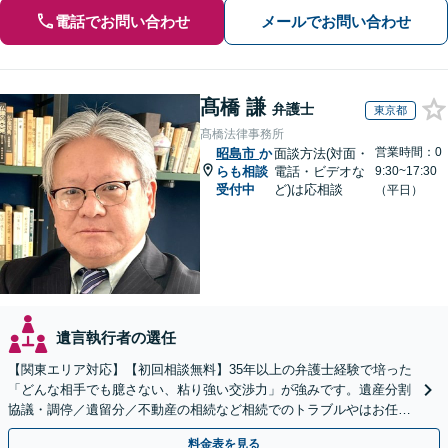
電話でお問い合わせ
メールでお問い合わせ
髙橋 謙
弁護士
東京都
髙橋法律事務所
営業時間：0
昭島市
か
面談方法(対面・
らも相談
電話・ビデオな
9:30~17:30
受付中
ど)は応相談
（平日）
遺言執行者の選任
【関東エリア対応】【初回相談無料】35年以上の弁護士経験で培った
「どんな相手でも臆さない、粘り強い交渉力」が強みです。遺産分割
協議・調停／遺留分／不動産の相続など相続でのトラブルやはお任せ
ください。遺言書や生前贈与など生前対策にも注力
料金表を見る