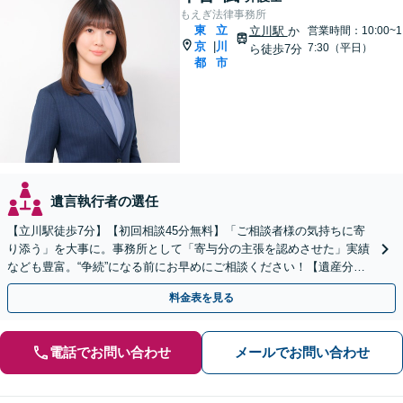
もえぎ法律事務所
東
立
立川駅
か
営業時間：10:00~1
京
川
|
7:30（平日）
ら徒歩7分
都
市
遺言執行者の選任
【立川駅徒歩7分】【初回相談45分無料】「ご相談者様の気持ちに寄
り添う」を大事に。事務所として「寄与分の主張を認めさせた」実績
なども豊富。“争続”になる前にお早めにご相談ください！【遺産分割
／遺留分侵害額請求／相続放棄／生前贈与／遺言作成】
料金表を見る
電話でお問い合わせ
メールでお問い合わせ