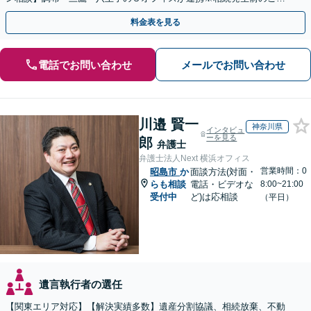
談など有料相談になるものもございます。
料金表を見る
電話でお問い合わせ
メールでお問い合わせ
川邉 賢一
神奈川県
インタビュ
ーを見る
郎
弁護士
弁護士法人Next 横浜オフィス
営業時間：0
昭島市
か
面談方法(対面・
らも相談
電話・ビデオな
8:00~21:00
受付中
ど)は応相談
（平日）
遺言執行者の選任
【関東エリア対応】【解決実績多数】遺産分割協議、相続放棄、不動