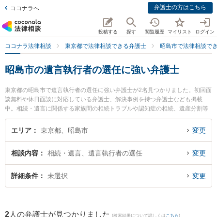
弁護士の方はこちら
ココナラへ
投稿する
探す
閲覧履歴
マイリスト
ログイン
ココナラ法律相談
東京都で法律相談できる弁護士
昭島市で法律相談で
昭島市の遺言執行者の選任に強い弁護士
東京都の昭島市で遺言執行者の選任に強い弁護士が2名見つかりました。初回面
談無料や休日面談に対応している弁護士、解決事例を持つ弁護士なども掲載
中。相続・遺言に関係する家族間の相続トラブルや認知症の相続、遺産分割等
の細かな分野での絞り込み検索もでき便利です。特に金法律事務所の金 浩俊弁
護士や多摩Kollect法律事務所の永戸 考弁護士のプロフィール情報や弁護士費
エリア
東京都、昭島市
変更
用、強みなどが注目されています。『昭島市で土日や夜間に発生した遺言執行
者の選任のトラブルを今すぐに弁護士に相談したい』『遺言執行者の選任のト
相談内容
相続・遺言、遺言執行者の選任
変更
ラブル解決の実績豊富な近くの弁護士を検索したい』『初回相談無料で遺言執
行者の選任を法律相談できる昭島市内の弁護士に相談予約したい』などでお困
りの相談者さんにおすすめです。
詳細条件
未選択
変更
2
人の弁護士が見つかりました
(検索結果について詳しくは
こちら
)