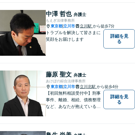
ます。法律問題は身近なもの
です。まずはお気軽にご相談
中澤 哲也
弁護士
ください。【子連れ相談OK】
もえぎ法律事務所
東京都
立川市
立川駅
から徒歩7分
|
トラブルを解決して皆さまに
詳細を見
笑顔をお届けします
る
藤原 聖文
弁護士
あけぼの綜合法律事務所
東京都
立川市
立川北駅
から徒歩4分
|
【初回無料相談受付中】刑事
詳細を見
事件、離婚、相続、債務整理
る
など、あなたが抱えている問
題の解決をサポートします。
鳥生 尚美