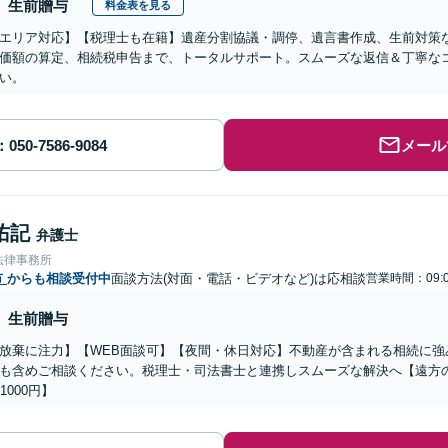
生前贈与
料金表を見る
エリア対応】【税理士も在籍】遺産分割協議・調停、遺言書作成、生前対策
価額の算定、相続税申告まで、トータルサポート。スムーズな返信＆丁寧な
い。
メール
佑記
弁護士
法律事務所
市
からも相談受付中
面談方法(対面・電話・ビデオなど)は応相談
営業時間：09:0
生前贈与
放棄に注力】【WEB面談可】【夜間・休日対応】不動産が含まれる相続に強
も含めご相談ください。税理士・司法書士と連携しスムーズな解決へ【遠方
1000円】