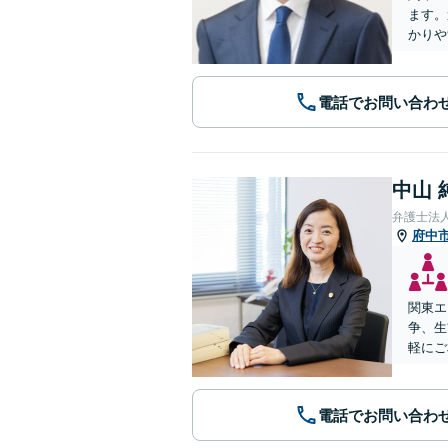
ます。
かりや
電話でお問い合わ
中山 
弁護士法
府中
関東エ
争、生
軽にご
電話でお問い合わ