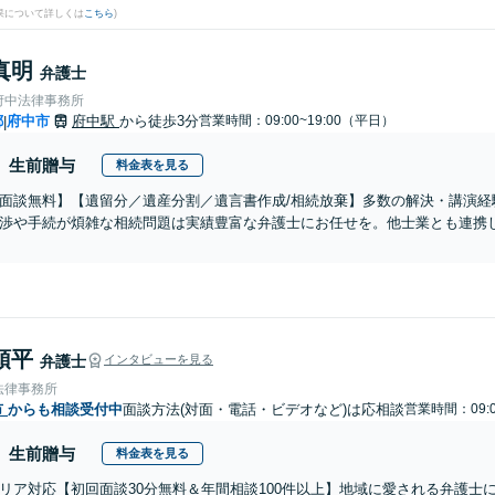
果について詳しくは
こちら
)
真明
弁護士
府中法律事務所
都
府中市
府中駅
から徒歩3分
営業時間：09:00~19:00（平日）
|
生前贈与
料金表を見る
面談無料】【遺留分／遺産分割／遺言書作成/相続放棄】多数の解決・講演経
渉や手続が煩雑な相続問題は実績豊富な弁護士にお任せを。他士業とも連携
頌平
弁護士
インタビューを見る
法律事務所
市
からも相談受付中
面談方法(対面・電話・ビデオなど)は応相談
営業時間：09:0
生前贈与
料金表を見る
リア対応【初回面談30分無料＆年間相談100件以上】地域に愛される弁護士