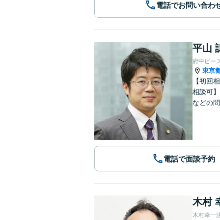
電話でお問い合わ
平山 
府中ピー
東京
【初回相
相談可】
などの問
電話で面談予約
木村 
木村幸一