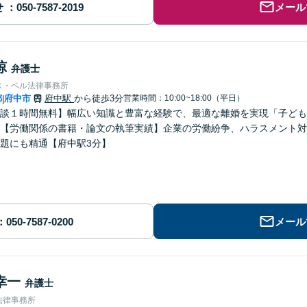
せ
メール
諒
弁護士
ス・ベル法律事務所
都
府中市
府中駅
から徒歩3分
営業時間：10:00~18:00（平日）
|
談１時間無料】幅広い知識と豊富な経験で、最適な離婚を実現「子ども
【労働関係の書籍・論文の執筆実績】企業の労働紛争、ハラスメント対
題にも精通【府中駅3分】
メール
幸一
弁護士
法律事務所