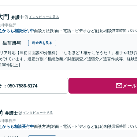
大門
弁護士
インタビューを見る
法律事務所
市
からも相談受付中
面談方法(対面・電話・ビデオなど)は応相談
営業時間：09:0
生前贈与
料金表を見る
リア対応【💬初回面談30分無料】「なるほど！確かにそうだ！」相手や裁
がけています。遺産分割／相続放棄／財産調査／遺留分／遺言作成等、経験
100件以上】
せ
メール
尚
弁護士
インタビューを見る
法律事務所
市
からも相談受付中
面談方法(対面・電話・ビデオなど)は応相談
営業時間：09:0