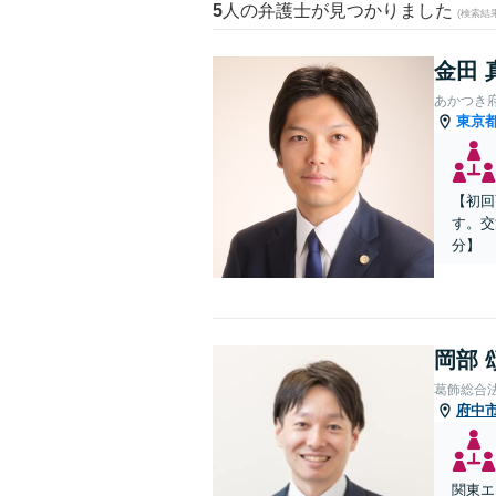
5
人の弁護士が見つかりました
(検索結
金田 
あかつき
東京
【初回
す。交
分】
岡部 
葛飾総合
府中
関東エ