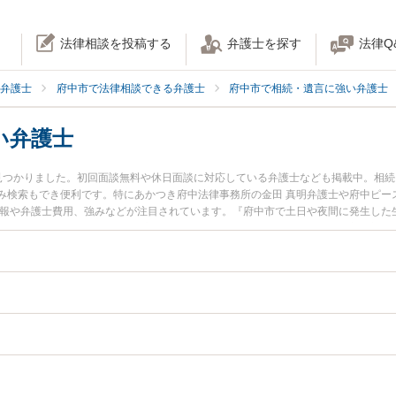
法律相談を投稿する
弁護士を探す
法律Q
弁護士
府中市で法律相談できる弁護士
府中市で相続・遺言に強い弁護士
い弁護士
見つかりました。初回面談無料や休日面談に対応している弁護士なども掲載中。相
み検索もでき便利です。特にあかつき府中法律事務所の金田 真明弁護士や府中ピー
情報や弁護士費用、強みなどが注目されています。『府中市で土日や夜間に発生した
近くの弁護士を検索したい』『初回相談無料で生前贈与を法律相談できる府中市内