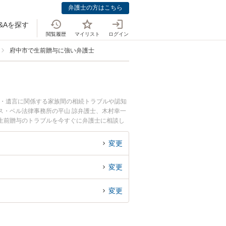
弁護士の方はこちら
&Aを探す
閲覧履歴
マイリスト
ログイン
府中市で生前贈与に強い弁護士
続・遺言に関係する家族間の相続トラブルや認知
ス・ベル法律事務所の平山 諒弁護士、木村幸一
生前贈与のトラブルを今すぐに弁護士に相談し
の弁護士に相談予約したい』などでお困りの相談
変更
変更
変更