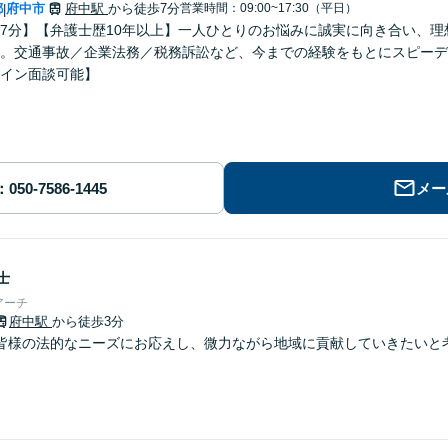
都
府中市
府中駅
から徒歩7分
営業時間：09:00~17:30（平日）
|
7分】【弁護士歴10年以上】一人ひとりのお悩みに誠実に向き合い、
。交通事故／企業法務／税務訴訟など、今までの経験をもとにスピーデ
イン面談可能】
メー
士
アーチ
府中駅
から徒歩3分
皆様の法的なニーズにお応えし、微力ながら地域に貢献していきたいと