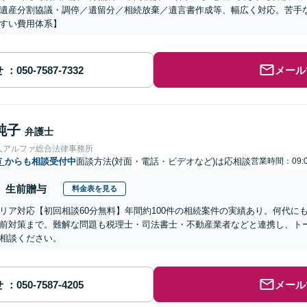
遺産分割協議・調停／遺留分／相続放棄／遺言書作成等、幅広く対応。苦手
すい費用体系】
せ
メール
純子
弁護士
人アルファ総合法律事務所
市
からも相談受付中
面談方法(対面・電話・ビデオなど)は応相談
営業時間：09:0
生前贈与
料金表を見る
リア対応【初回相談60分無料】年間約100件の相続案件の実績あり。何代に
前対策まで。難解な問題も税理士・司法書士・不動産業者などと連携し、ト
相談ください。
せ
メール