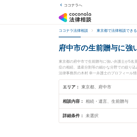
ココナラへ
ココナラ法律相談
東京都で法律相談できる
府中市の生前贈与に強
東京都の府中市で生前贈与に強い弁護士が5名
症の相続、遺産分割等の細かな分野での絞り込
法律事務所の木村 幸一弁護士のプロフィール
たい』『生前贈与のトラブル解決の実績豊富な
者さんにおすすめです。
エリア
東京都、府中市
相談内容
相続・遺言、生前贈与
詳細条件
未選択