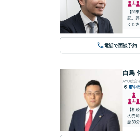
【関東
記、評
くださ
電話で面談予約
白鳥 
AYU総合
府中
【相続
の売却
談30分