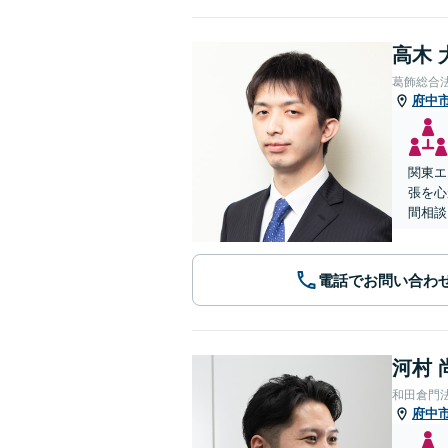
高木 
葛飾総合
府中
関東エ
張を心
間相談
電話でお問い合わ
河村 
和田倉門
府中