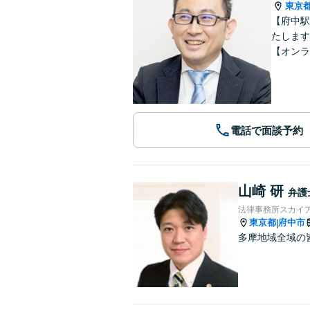
東京
【府中駅
たします
【オンラ
電話で面談予約
山崎 研
弁護
法律事務所スカイ
東京都
府中市
|
多摩地域全域の