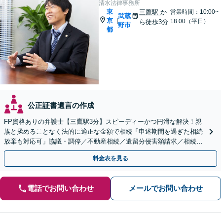
清水法律事務所
東
三鷹駅
か
営業時間：10:00~
武蔵
京
|
18:00（平日）
ら徒歩3分
野市
都
公正証書遺言の作成
FP資格ありの弁護士【三鷹駅3分】スピーディーかつ円滑な解決！親
族と揉めることなく法的に適正な金額で相続「申述期間を過ぎた相続
放棄も対応可」協議・調停／不動産相続／遺留分侵害額請求／相続放
棄／遺言書作成【明確な報酬体系】【平日夜間OK】
料金表を見る
電話でお問い合わせ
メールでお問い合わせ