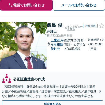
電話でお問い合わせ
メールでお問い合わせ
飯島 俊
神奈川県
インタビュー
を見る
弁護士
横浜西口法律事務所
営業時間：0
三鷹市
か
面談方法(対面・
らも相談
電話・ビデオな
9:00~20:00
受付中
ど)は応相談
（平日）
公正証書遺言の作成
【初回相談無料】身長197㎝の長身弁護士【弁護士歴10年以上】遺産
分割／不動産相続／遺留分／遺言書／家族信託／任意後見／成年後見
など幅広い分野に対応します。税理士や司法書士などの他士業とも連
携【出張相談】【夜間・休日面談】【横浜駅7分】
料金表を見る