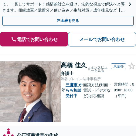
で、一貫してサポート！感情的対立を避け、法的な視点で解決へと導
きます。相続放棄／遺留分／使い込み／生前対策／成年後見など【W
EB面談対応】
料金表を見る
電話でお問い合わせ
メールでお問い合わせ
髙橋 佳久
東京都
インタビュ
ーを見る
弁護士
渋谷ブレイン法律事務所
営業時間：0
三鷹市
か
面談方法(対面・
らも相談
電話・ビデオな
9:00~18:00
受付中
ど)は応相談
（平日）
公正証書遺言の作成