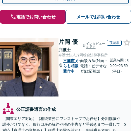
電話でお問い合わせ
メールでお問い合わせ
片岡 優
茨城県
インタビュー
を見る
弁護士
弁護士法人片岡総合法律事務所
営業時間：0
三鷹市
か
面談方法(対面・
らも相談
電話・ビデオな
0:00~23:59
受付中
ど)は応相談
（平日）
公正証書遺言の作成
【関東エリア対応】【相続業務にワンストップでお任せ】分割協議や
調停だけでなく、銀行口座の解約や税の申告など手続きまで一貫して
対応【税理士の資格あり】税理士経験を活かし、相続税も考慮した相