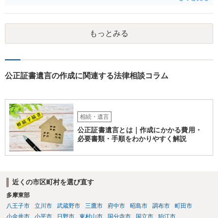
りません。 事業承継や株譲渡を進めるには、社員全員で本人を説得す
るか、家族を説得して承継させるかしかないでしょう。 また、出資者
がいれば、全員で会社を辞めて新たな会社を立ち上げることも考えら
もっとみる
れます。 それか、しばらく我慢して、社長が没した後に相続人から承
継させるしかないように思えます。 私見ながらご参考まで。
公正証書遺言の作成に関連する法律相談コラム
相続・遺言
公正証書遺言とは｜作成にかかる費用・
必要書類・手順をわかりやすく解説
近くの市区町村を選び直す
多摩東部
八王子市
立川市
武蔵野市
三鷹市
府中市
昭島市
調布市
町田市
小金井市
小平市
日野市
東村山市
国分寺市
国立市
狛江市