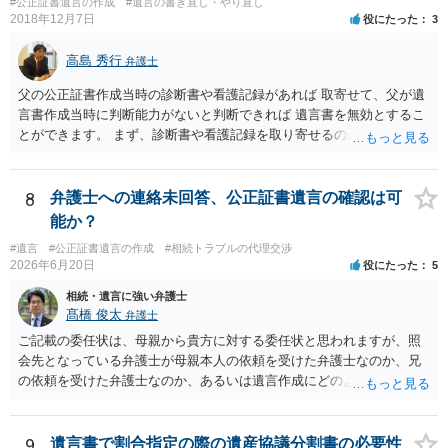
#公正証書遺言の作成
#遺言の書き直し・やり直し
2018年12月7日
役にたった
3
高島 秀行
弁護士
父の公正証書作成当時の診断書や看護記録があれば 取寄せて、父が遺
言書作成当時に判断能力がないと判断できれば 遺言書を無効とするこ
とができます。 まず、診断書や看護記録を取り寄せるのが重要となり
ます。 ご自分で取り寄せるか、弁護士に取り寄せてもらうかしたらよ
いと思います。
8
弁護士への連絡未回答、公正証書遺言の確認は可
能か？
#遺言
#公正証書遺言の作成
#相続トラブルの代理交渉
2026年6月20日
役にたった
5
相続・遺言に強い弁護士
髙橋 俊太
弁護士
ご記載の委任状は、母親から貴方に対する委任状と思われますが、照
会先となっている弁護士が母親本人の依頼を受けた弁護士なのか、兄
の依頼を受けた弁護士なのか、あるいは遺言作成にどのような立場で
関与しているのかによって、説明を求められる範囲は変わり得るもの
と思われます。 仮に、その弁護士が母親本人から依頼を受けているの
であれば、母親本人に対する報告義務が問題となります。母親が貴方
9
遺言書で割合指定の際の遺産協議分割書の必要性