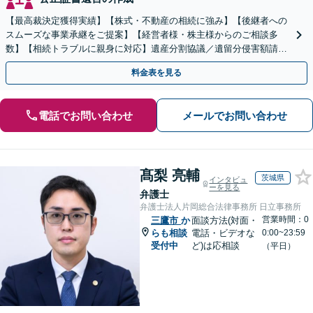
【最高裁決定獲得実績】【株式・不動産の相続に強み】【後継者への
スムーズな事業承継をご提案】【経営者様・株主様からのご相談多
数】【相続トラブルに親身に対応】遺産分割協議／遺留分侵害額請求
／遺言書作成も丁寧に対応【40分相談無料】【渋谷駅3分】
料金表を見る
電話でお問い合わせ
メールでお問い合わせ
髙梨 亮輔
茨城県
インタビュ
ーを見る
弁護士
弁護士法人片岡総合法律事務所 日立事務所
営業時間：0
三鷹市
か
面談方法(対面・
らも相談
電話・ビデオな
0:00~23:59
受付中
ど)は応相談
（平日）