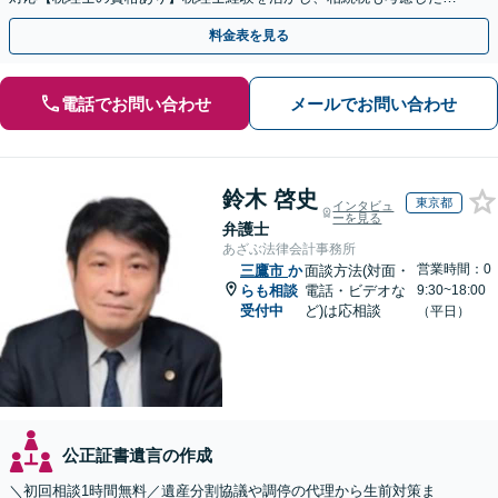
続手続きもお任せください【初回相談無料】生前贈与も対応
料金表を見る
電話でお問い合わせ
メールでお問い合わせ
鈴木 啓史
東京都
インタビュ
ーを見る
弁護士
あざぶ法律会計事務所
営業時間：0
三鷹市
か
面談方法(対面・
らも相談
電話・ビデオな
9:30~18:00
受付中
ど)は応相談
（平日）
公正証書遺言の作成
＼初回相談1時間無料／遺産分割協議や調停の代理から生前対策ま