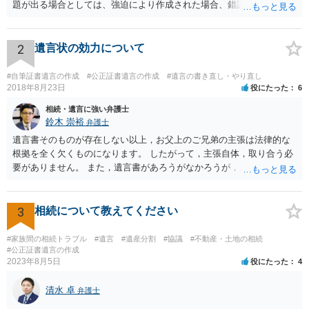
題が出る場合としては、強迫により作成された場合、錯誤（勘違い）
の場合などがあります。 遺言の対象となる財産の多寡などにもよりま
すが、弁護士に作成を依頼する場合は、１０～数十万円程度になるケ
ースが多いと思います。 報酬体系は、弁護士ごとに異なりますので一
2
遺言状の効力について
律の基準はありません。
#自筆証書遺言の作成
#公正証書遺言の作成
#遺言の書き直し・やり直し
2018年8月23日
役にたった
6
相続・遺言に強い弁護士
鈴木 崇裕
弁護士
遺言書そのものが存在しない以上，お父上のご兄弟の主張は法律的な
根拠を全く欠くものになります。 したがって，主張自体，取り合う必
要がありません。 また，遺言書があろうがなかろうが，お父上のご兄
弟と面会しなければならない義務はもともとありません。 峰岸先生の
ご回答にもありますが， 代理人弁護士をたてて，その弁護士から相手
方に対して， ・相続に関する主張は法的根拠がなく，一切応じないこ
3
相続について教えてください
と ・今後一切の連絡をしてこないでほしいこと ・連絡を継続してくる
ようであれば警察への通報や法的措置も辞さないこと などを記載した
#家族間の相続トラブル
#遺言
#遺産分割
#協議
#不動産・土地の相続
書面を発送してもらうことがよろしいように思います。
#公正証書遺言の作成
2023年8月5日
役にたった
4
清水 卓
弁護士