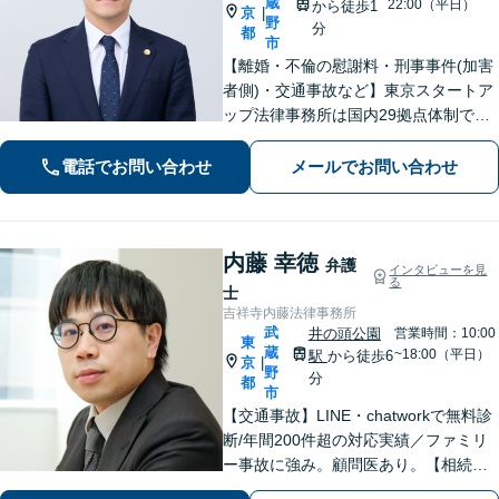
蔵
22:00（平日）
から徒歩1
京
|
野
分
都
市
【離婚・不倫の慰謝料・刑事事件(加害
者側)・交通事故など】東京スタートア
ップ法律事務所は国内29拠点体制で全
国対応！【ご自宅からの電話相談にも
対応(法律相談は完全予約制)】各分野で
電話でお問い合わせ
メールでお問い合わせ
専門性の高い弁護士が寄り添い解決を
サポートします。
内藤 幸徳
弁護
インタビューを見
る
士
吉祥寺内藤法律事務所
武
井の頭公園
営業時間：10:00
東
蔵
~18:00（平日）
駅
から徒歩6
京
|
野
分
都
市
【交通事故】LINE・chatworkで無料診
断/年間200件超の対応実績／ファミリ
ー事故に強み。顧問医あり。【相続問
題】遺産分割協議から訴訟、生前の相