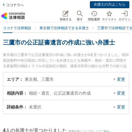
弁護士の方はこちら
ココナラへ
投稿する
探す
閲覧履歴
マイリスト
ログイン
ココナラ法律相談
東京都で法律相談できる弁護士
三鷹市で法律相談で
三鷹市の公正証書遺言の作成に強い弁護士
東京都の三鷹市で公正証書遺言の作成に強い弁護士が4名見つかりました。初回
面談無料や休日面談に対応している弁護士なども掲載中。相続・遺言に関係す
る家族間の相続トラブルや認知症の相続、遺産分割等の細かな分野での絞り込
み検索もでき便利です。特にしらと総合法律事務所 三鷹武蔵野オフィスの五月
女 智昭弁護士や関総合法律事務所の関 真悟弁護士、みたか総合法律事務所の齊
エリア
東京都、三鷹市
変更
藤 遼亮弁護士のプロフィール情報や弁護士費用、強みなどが注目されていま
す。『三鷹市で土日や夜間に発生した公正証書遺言の作成のトラブルを今すぐ
相談内容
相続・遺言、公正証書遺言の作成
変更
に弁護士に相談したい』『公正証書遺言の作成のトラブル解決の実績豊富な近
くの弁護士を検索したい』『初回相談無料で公正証書遺言の作成を法律相談で
きる三鷹市内の弁護士に相談予約したい』などでお困りの相談者さんにおすす
詳細条件
未選択
変更
めです。
4
人の弁護士が見つかりました
(検索結果について詳しくは
こちら
)