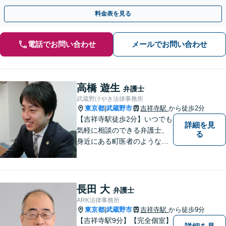
税の申告までワンストップで対応【夜間相談可】
料金表を見る
電話でお問い合わせ
メールでお問い合わせ
高橋 遊生
弁護士
武蔵野けやき法律事務所
東京都
武蔵野市
吉祥寺駅
から徒歩2分
|
【吉祥寺駅徒歩2分】いつでも
詳細を見
気軽に相談のできる弁護士、
る
身近にある町医者のような弁
護士を目指しております。一
人ひとりの納得のいく解決の
ために、一緒に全力で取り組
みます。お気軽にご相談くだ
長田 大
弁護士
さい。
ARK法律事務所
東京都
武蔵野市
吉祥寺駅
から徒歩9分
|
【吉祥寺駅9分】【完全個室】