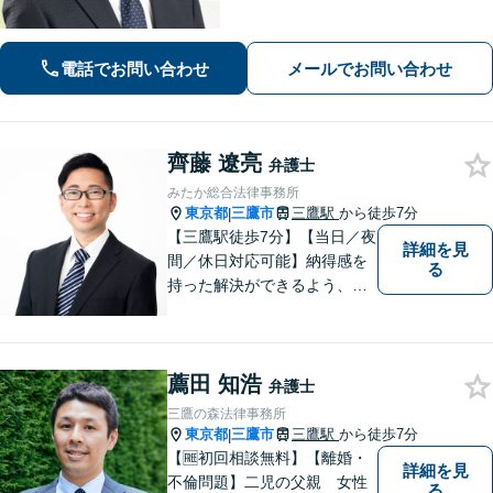
→@566ziisjまたは関総合法律事務所】
で検索、そのあと分野により無料相談
案内します。
電話でお問い合わせ
メールでお問い合わせ
齊藤 遼亮
弁護士
みたか総合法律事務所
東京都
三鷹市
三鷹駅
から徒歩7分
|
【三鷹駅徒歩7分】【当日／夜
詳細を見
間／休日対応可能】納得感を
る
持った解決ができるよう、問
題解決というゴールだけでな
く過程も重要視してまいりま
す。一つひとつの案件に最大
薦田 知浩
限の努力を尽くしていきま
弁護士
す。【司法書士資格あり】
三鷹の森法律事務所
【宅建士資格あり】【法テラ
東京都
三鷹市
三鷹駅
から徒歩7分
|
ス利用可能】
【🆓初回相談無料】【離婚・
詳細を見
不倫問題】二児の父親 女性
る