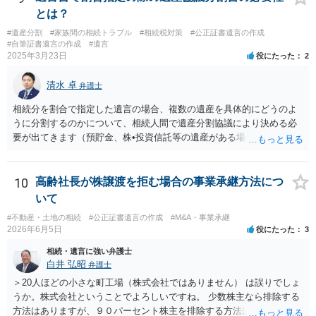
に一任する旨を明確に伝えており、委任状の内容にも、弁護士との連
とは？
絡、進捗確認、公正証書遺言の作成有無や控えの確認等が含まれてい
#遺産分割
#家族間の相続トラブル
#相続税対策
#公正証書遺言の作成
るのであれば、貴方から進捗状況等の説明を求める余地はあります。
#自筆証書遺言の作成
#遺言
他方で、その弁護士が兄の依頼を受けた弁護士である場合には、兄の
2025年3月23日
役にたった
2
代理人という立場になりますので、貴方や母親に対して当然に進捗状
況を報告する義務があるとは限りません。また、親族間で利害対立が
清水 卓
弁護士
ある可能性がある場合、守秘義務や本人意思確認の観点から、委任状
があるとしても直ちに内容を開示しないこともあり得ます。 公正証書
相続分を割合で指定した遺言の場合、複数の遺産を具体的にどうのよ
遺言が作成済みである場合でも、生前にその存在や内容を誰に開示す
うに分割するのかについて、相続人間で遺産分割協議により決める必
るかは、基本的には遺言者本人の意思による問題です。まずは、母親
要が出てきます（預貯金、株•投資信託等の遺産がある場合に、どの遺
本人から弁護士に対し、「娘に進捗状況及び公正証書遺言の作成有
産についても相続分の割合で分けるのか、預貯金はある相続人に、株•
無・内容について説明してよい」旨を明確に伝えてもらい、委任状の
投資信託は他の相続人にというような分け方をするのか等について
写しを添付して、期限を区切って書面で回答を求めることが考えられ
は、相続人間で遺産分割協議により決める必要があります）。
10
高齢社長が株譲渡を拒む場合の事業承継方法につ
ます。それでも回答がない場合には、母親本人の意思能力や真意、兄
いて
による不当な関与の有無も含めて、別の弁護士に資料（遺言書案、委
#不動産・土地の相続
#公正証書遺言の作成
#M&A・事業承継
任状、母親の発言内容、弁護士との連絡履歴、兄とのやり取り等）を
2026年6月5日
役にたった
3
示して相談した方がよいように思います。
相続・遺言に強い弁護士
白井 弘昭
弁護士
＞20人ほどの小さな町工場（株式会社ではありません） は誤りでしょ
うか。株式会社ということでよろしいですね。 少数株主なら排除する
方法はありますが、９０パーセント株主を排除する方法は現実的にあ