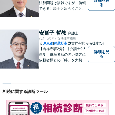
詳細を見
法律問題は複雑ですが、信頼
る
できる弁護士と出会うことで
解決への道が開けます。 関係
があるか分からないことで
も、ためらわずにご相談くだ
さい。一緒に最善の解決策を
安孫子 哲教
弁護士
見つけましょう。【迅速な対
むさしのきずな法律事務所
応】
東京都
武蔵野市
吉祥寺駅
から徒歩2分
|
【吉祥寺駅2分】【弁護士2人
詳細を見
体制！依頼者様の強い味方に
る
依頼者様との「絆」を大切
に。相続・遺言、不動産・住
まい、労働・雇用（会社
側）、離婚・男女問題 、債権
回収、企業法務、刑事事件、
インターネットなど
相続に関する診断ツール