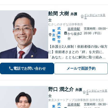
舩間 大樹
弁護
インタビューを見
る
士
むさしのきずな法律事務所
武
吉祥寺駅
営業時間：09:00~
東
蔵
20:00（平日）
から徒歩2
京
|
野
分
都
市
【弁護士2人体制！依頼者様の強い味方
に】依頼者さまとの「絆」を大切に、
「あなた」とともに解決に取り組みま
す！離婚問題、 相続 、不動産、刑事、
インターネット、 労働（会社側）、 刑
電話でお問い合わせ
メールで面談予約
事事件、 債権回収 、 企業法務など
野口 潤之介
弁護
インタビューを見
る
士
東京スタートアップ法律事務所 吉祥寺支店
武
吉祥寺駅
営業時間：06:30~
東