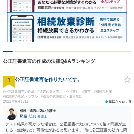
公正証書遺言の作成の法律Q&Aランキング
1
公正証書遺言を作りたいです。
#公正証書遺言の作成
#遺言の書き直し・やり直し
#遺言
#相続税対策
#家族間の相続トラブル
#遺言の真偽鑑定・遺言無効
2022年6月17日
役にたった
5
相続・遺言に強い弁護士
尾畠 弘典
弁護士
テスト結果が悪かった場合は、公正証書の効力について後々問題が生
じる（無効など）可能性があると思います。 他に公正証書の効力に問