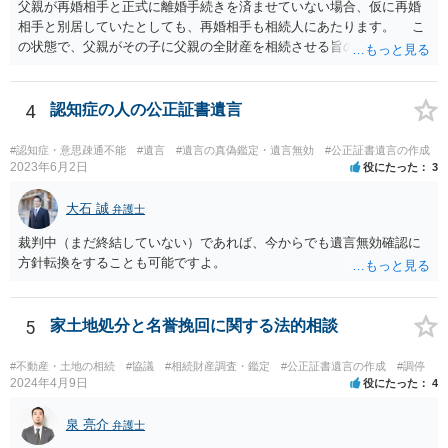
父親が再婚相手と正式に離婚手続きを済ませていない場合、仮に再婚
相手と別居していたとしても、再婚相手も相続人にあたります。 こ
の状態で、父親がその子に父親の全財産を相続させる旨の公正証書遺
言を残した場合、一旦は子が父親の全財産を相続することになります
が、再婚相手の遺留分を侵害しているため、再婚相手から相続人
（子）に対して遺留分侵害額請求権が行使される可能性があります。
4
認知症の人の公正証書遺言
お悩みのようであれば、問題の当事者であるお父様本人がお住まい
の地域等の弁護士に直接相談してみるのが望ましいように思います。
#認知症・意思疎通不能
#遺言
#遺言の真偽鑑定・遺言無効
#公正証書遺言の作成
【参考】民法 （遺留分侵害額の請求） 第千四十六条 遺留分権利者及
2023年6月2日
役にたった
3
びその承継人は、受遺者（特定財産承継遺言により財産を承継し又は
相続分の指定を受けた相続人を含む。以下この章において同じ。）又
大石 誠
弁護士
は受贈者に対し、遺留分侵害額に相当する金銭の支払を請求すること
裁判中（まだ終結していない）であれば、今からでも遺言無効確認に
ができる。
方針転換をすることも可能ですよ。
5
家土地処分と名誉挽回に関する法的相談
#不動産・土地の相続
#協議
#相続財産調査・鑑定
#公正証書遺言の作成
#調停
2024年4月9日
役にたった
4
泉 亮介
弁護士