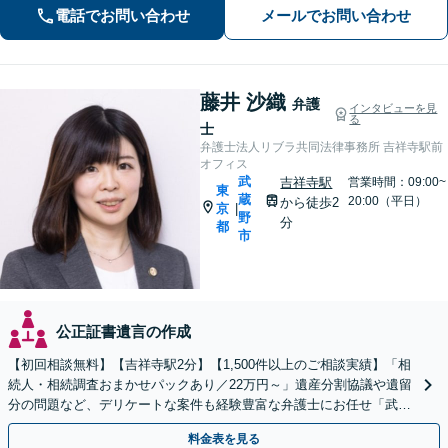
続対策まで実績多数【医療機関】労務
電話でお問い合わせ
メールでお問い合わせ
等、平時の対応から医療過誤などの有
事対応まで
藤井 沙織
弁護
インタビューを見
る
士
弁護士法人リブラ共同法律事務所 吉祥寺駅前
オフィス
武
吉祥寺駅
営業時間：09:00~
東
蔵
20:00（平日）
から徒歩2
京
|
野
分
都
市
公正証書遺言の作成
【初回相談無料】【吉祥寺駅2分】【1,500件以上のご相談実績】「相
続人・相続調査おまかせパックあり／22万円～」遺産分割協議や遺留
分の問題など、デリケートな案件も経験豊富な弁護士にお任せ「武蔵
野市／三鷹市／小金井市／杉並区／練馬区など」
料金表を見る