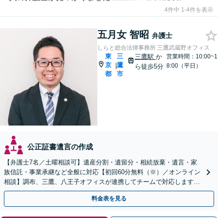
4件中 1-4件を表示
五月女 智昭
弁護士
しらと総合法律事務所 三鷹武蔵野オフィス
東
三
三鷹駅
か
営業時間：10:00~1
京
鷹
|
8:00（平日）
ら徒歩5分
都
市
公正証書遺言の作成
【弁護士7名／土曜相談可】遺産分割・遺留分・相続放棄・遺言・家
族信託・事業承継など全般に対応【初回60分無料（※）／オンライン
相談】調布、三鷹、八王子オフィスが連携してチームで対応します※
相続発生前のご相談など有料相談になるものもございます
料金表を見る