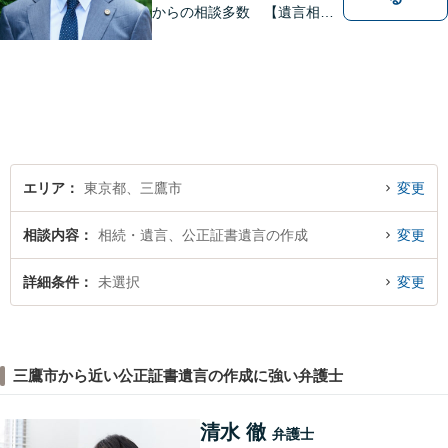
からの相談多数 【遺言相
続】遺言書作成60通以上
【企業法務】件数をこなすの
ではなく1件1件を丁寧に。不
動産や交通事故にも対応【子
連れ相談可】【三鷹駅5分】
エリア
東京都、三鷹市
変更
相談内容
相続・遺言、公正証書遺言の作成
変更
詳細条件
未選択
変更
三鷹市から近い公正証書遺言の作成に強い弁護士
清水 徹
弁護士