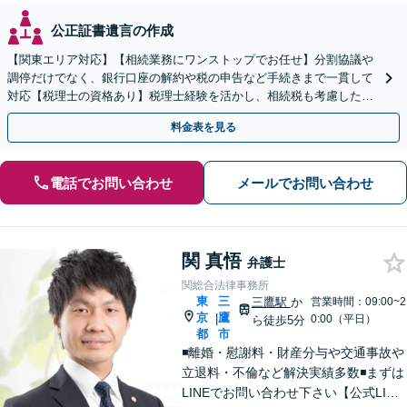
公正証書遺言の作成
【関東エリア対応】【相続業務にワンストップでお任せ】分割協議や
調停だけでなく、銀行口座の解約や税の申告など手続きまで一貫して
対応【税理士の資格あり】税理士経験を活かし、相続税も考慮した相
続手続きもお任せください【初回相談無料】生前贈与も対応
料金表を見る
電話でお問い合わせ
メールでお問い合わせ
関 真悟
弁護士
関総合法律事務所
東
三
三鷹駅
か
営業時間：09:00~2
京
鷹
|
0:00（平日）
ら徒歩5分
都
市
◾️離婚・慰謝料・財産分与や交通事故や
立退料・不倫など解決実績多数◾️まずは
LINEでお問い合わせ下さい【公式LINE