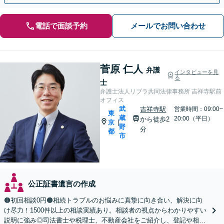
電話で面談予約
メールでお問い合わせ
菅原 仁人
弁護
インタビューを見
る
士
弁護士法人リブラ共同法律事務所 吉祥寺駅前
オフィス
武
吉祥寺駅
営業時間：09:00~
東
蔵
20:00（平日）
から徒歩2
京
|
野
分
都
市
公正証書遺言の作成
🟠初回相談0円🟠相続トラブルのお悩みに真摯に向き合い、解決に向
け尽力！1500件以上の相談実績あり。相談者の視点からわかりやすい
説明に強み◎司法書士や税理士、不動産会社をご紹介し、登記や相続