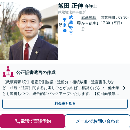
飯田 正伸
弁護士
武蔵境法律事務所
武
武蔵境駅
営業時間：09:30~
東
蔵
17:30（平日）
から徒歩1
京
|
野
分
都
市
公正証書遺言の作成
【武蔵境駅1分】遺産分割協議・遺留分・相続放棄・遺言書作成な
ど、相続・遺言に関するお困りごとがあればご相談ください。他士業
とも連携しつつ、総合的にバックアップいたします。【初回面談無
料】【休日・夜間面談可】
料金表を見る
電話で面談予約
メールでお問い合わせ