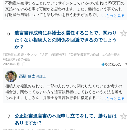
不動産を売却することについてサインをしているのであれば150万円の
支払いを求める事は可能かと思われます。また、離婚という事であれ
ば財産分与等についても話し合いを行う必要があるでしょう。 細かい
事情をお伺いする必要もあるかと思われますので、一度お近くの弁護
士事務所へご相談されると良いでしょう。
6
遺言書作成時に弁護士を選任することで、関わり
たくない相続人との関係を回避できるのでしょう
か？
#家族間の相続トラブル
#遺言
#遺産分割
#公正証書遺言の作成
#相続手続き
#遺言執行者の選任
2023年9月1日
役にたった
3
髙橋 俊太
弁護士
相続人が複数おられて、一部の方について関わりたくないとお考えの
場合は、関わってもよい方を遺言執行者にしておくという方法も考え
られます。もちろん、弁護士を遺言執行者に指定することもできます
が、（関わってもよい）相続人を遺言執行者に指定しておいて、その
方に再委任の権限を付与しておくという方法もあります。 一度、弁護
士に直接ご相談されることをお勧めいたします。
7
公正証書遺言書の不服申し立てをして、勝ち目は
ありますか？