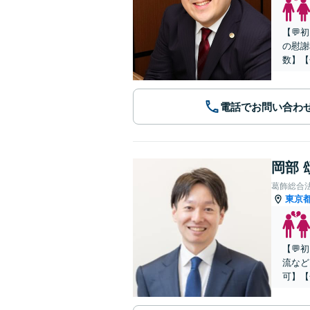
【💬
の慰謝
数】【
電話でお問い合わ
岡部 
葛飾総合
東京
【💬
流など
可】【