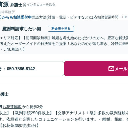
侑源
弁護士
インタビューを見る
法律事務所
区
からも相談受付中
面談方法(対面・電話・ビデオなど)は応相談
営業時間：10:
慰謝料請求したい側
料金表を見る
エリア対応】【初回面談無料】離婚を考え始めたばかりの方へ。豊富な解決
考えたオーダーメイドの解決策をご提案！あなたの心が落ち着き、冷静に未
・LINE相談可】
せ
メール
弁護士
ｕ
お花茶屋駅
から徒歩3分
年以上】【裁判手続250件以上】【交渉アナリスト１級】多数の裁判経験
す。依頼者と充実したコミュニケーションを行います。＜離婚、相続、
【お花茶屋駅徒歩3分】