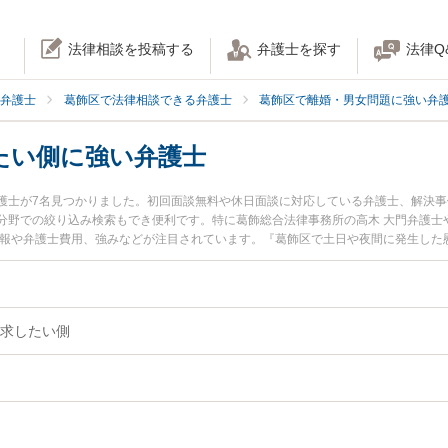
法律相談を投稿する
弁護士を探す
法律Q
弁護士
葛飾区で法律相談できる弁護士
葛飾区で離婚・男女問題に強い弁
たい側に強い弁護士
護士が7名見つかりました。初回面談無料や休日面談に対応している弁護士、解決
分野での絞り込み検索もでき便利です。特に葛飾総合法律事務所の高木 大門弁護士
情報や弁護士費用、強みなどが注目されています。『葛飾区で土日や夜間に発生した
ブル解決の実績豊富な近くの弁護士を検索したい』『初回相談無料で慰謝料請求し
すめです。
求したい側