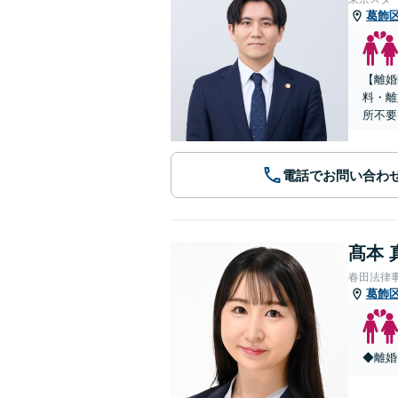
葛飾
【離婚問
料・離
所不要
電話でお問い合わ
髙本 
春田法律
葛飾
◆離婚