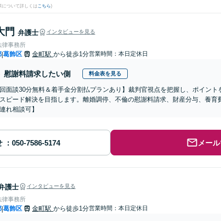
果について詳しくは
こちら
)
大門
弁護士
インタビューを見る
法律事務所
都
葛飾区
金町駅
から徒歩1分
営業時間：本日定休日
|
慰謝料請求したい側
料金表を見る
初回面談30分無料＆着手金分割払プランあり】裁判官視点を把握し、ポイン
スピード解決を目指します。離婚調停、不倫の慰謝料請求、財産分与、養育
連れ相談可】
せ
メール
弁護士
インタビューを見る
法律事務所
都
葛飾区
金町駅
から徒歩1分
営業時間：本日定休日
|