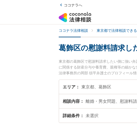
ココナラへ
ココナラ法律相談
東京都で法律相談できる
葛飾区の慰謝料請求し
東京都の葛飾区で慰謝料請求したい側に強い弁
に関係する財産分与や養育費、親権等の細かな
法律事務所の岡部 頌平弁護士のプロフィール
士に相談したい』『慰謝料請求したい側のトラ
予約したい』などでお困りの相談者さんにおす
エリア
東京都、葛飾区
相談内容
離婚・男女問題、慰謝料請
詳細条件
未選択