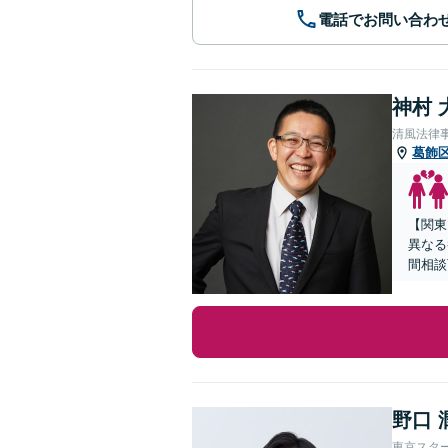
電話でお問い合わ
神村 
清風法律
葛飾
【関東
異なる
間相談
野口 
東京スタ