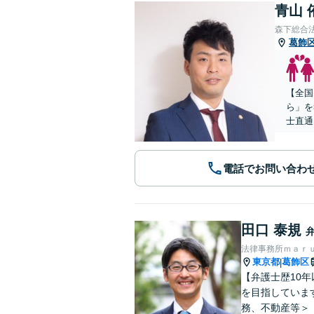
青山 
森下総合
葛飾
【全国
ら」を
士直通
電話でお問い合わ
田口 泰規
法律事務所ｍａｒ
東京都
葛飾区
|
【弁護士歴10
を目指していま
務、不動産等＞