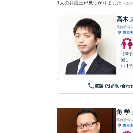
7
人の弁護士が見つかりました
(検索結
高木 
葛飾総合
東京
【💬
減し、
い【子
電話でお問い合わ
角 学
葛飾総合
東京