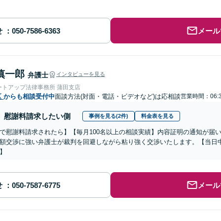
せ
メール
慎一郎
弁護士
インタビューを見る
ートアップ法律事務所 蒲田支店
区
からも相談受付中
面談方法(対面・電話・ビデオなど)は応相談
営業時間：06:
慰謝料請求したい側
事例を見る(2件)
料金表を見る
で慰謝料請求されたら】【毎月100名以上の相談実績】内容証明の通知が届
額交渉に強い弁護士が裁判を回避しながら粘り強く交渉いたします。【当日中
】
せ
メール