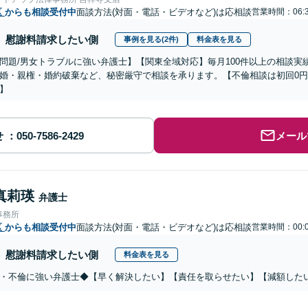
区
からも相談受付中
面談方法(対面・電話・ビデオなど)は応相談
営業時間：06:
慰謝料請求したい側
事例を見る(2件)
料金表を見る
題/男女トラブルに強い弁護士】【関東全域対応】毎月100件以上の相談実績、 不倫(浮気)・貞操権侵害
婚・親権・婚約破棄など、秘密厳守で相談を承ります。【不倫相談は初回0円
】
せ
メール
真莉瑛
弁護士
事務所
区
からも相談受付中
面談方法(対面・電話・ビデオなど)は応相談
営業時間：00:
慰謝料請求したい側
料金表を見る
・不倫に強い弁護士◆【早く解決したい】【責任を取らせたい】【減額した