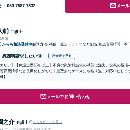
せ
メール
大輔
弁護士
事務所
区
からも相談受付中
面談方法(対面・電話・ビデオなど)は応相談
営業時間：本
慰謝料請求したい側
料金表を見る
エリア】【弁護士歴15年以上】不貞の慰謝料請求の減額に注力。父親の親権
養育費請求など長期化しがちな非定型的なケースにも粘り強く対応いたします
可】
メールでお問い合わせ
潤之介
弁護士
インタビューを見る
ートアップ法律事務所 吉祥寺支店