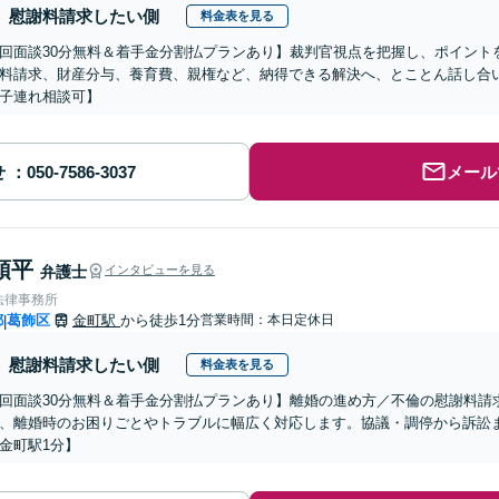
慰謝料請求したい側
料金表を見る
初回面談30分無料＆着手金分割払プランあり】裁判官視点を把握し、ポイン
料請求、財産分与、養育費、親権など、納得できる解決へ、とことん話し合
子連れ相談可】
せ
メール
頌平
弁護士
インタビューを見る
法律事務所
都
葛飾区
金町駅
から徒歩1分
営業時間：本日定休日
|
慰謝料請求したい側
料金表を見る
初回面談30分無料＆着手金分割払プランあり】離婚の進め方／不倫の慰謝料
、離婚時のお困りごとやトラブルに幅広く対応します。協議・調停から訴訟
金町駅1分】