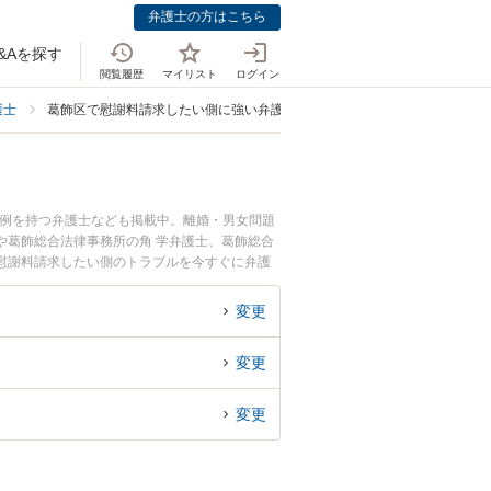
弁護士の方はこちら
&Aを探す
閲覧履歴
マイリスト
ログイン
護士
葛飾区で慰謝料請求したい側に強い弁護士
事例を持つ弁護士なども掲載中。離婚・男女問題
や葛飾総合法律事務所の角 学弁護士、葛飾総合
慰謝料請求したい側のトラブルを今すぐに弁護
たい側を法律相談できる葛飾区内の弁護士に相談
変更
変更
変更