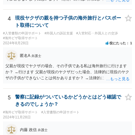
4
現役ヤクザの親を持つ子供の海外旅行とパスポー
ト取得について
#入管書類の申請サポート
#外国人の訴訟支援
#入管対応・外国人との交渉
#海外ビザ取得サポート
2024年8月28日
役にたった
1
匿名A
弁護士
父親が現役でヤクザの場合、その子供である私は海外旅行に行けます
か？ →行けます 父親が現役のヤクザだった場合、法律的に現役のヤク
ザの子供ができないことは何かありますか？ →法律的に、ということ
であれば、ないかと思います。
5
警察に記録がついているかどうかとはどう確認で
きるのでしょうか？
#海外ビザ取得サポート
#入管書類の申請サポート
2024年11月28日
内藤 政信
弁護士