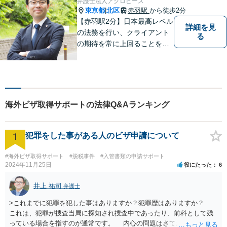
弁護士法人アクロピース
東京都
北区
赤羽駅
から徒歩2分
|
【赤羽駅2分】日本最高レベル
詳細を見
の法務を行い、クライアント
る
の期待を常に上回ることを使
命と考え活動しています。使
命を全てのクライアントに対
して実行し、クライアントの
最高のピースになるために精
一杯の努力をしていきます。
海外ビザ取得サポートの法律Q&Aランキング
1
犯罪をした事がある人のビザ申請について
#海外ビザ取得サポート
#脱税事件
#入管書類の申請サポート
2024年11月25日
役にたった
6
井上 祐司
弁護士
>これまでに犯罪を犯した事はありますか？犯罪歴はありますか？
これは、犯罪が捜査当局に探知され捜査中であったり、前科として残
っている場合を指すのが通常です。 内心の問題はさておき、ご質問