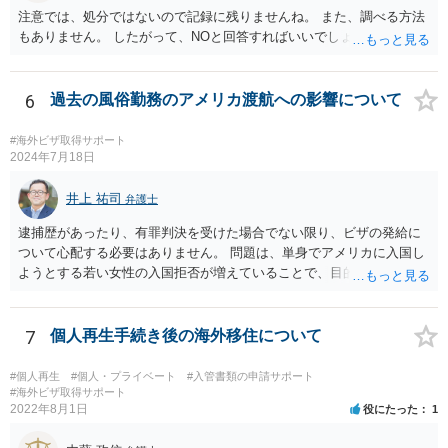
注意では、処分ではないので記録に残りませんね。 また、調べる方法
もありません。 したがって、NOと回答すればいいでしょう。
6
過去の風俗勤務のアメリカ渡航への影響について
#海外ビザ取得サポート
2024年7月18日
井上 祐司
弁護士
逮捕歴があったり、有罪判決を受けた場合でない限り、ビザの発給に
ついて心配する必要はありません。 問題は、単身でアメリカに入国し
ようとする若い女性の入国拒否が増えていることで、目的・滞在期
間・訪問予定の都市名・会う予定の人物・帰りの航空券の有無・過去
に渡米歴がある場合には過去に訪問した場所等を細かく聞かれ、その
中に矛盾があると入国を拒否される事例が実際に数多く見聞きされて
7
個人再生手続き後の海外移住について
いることです。 特に英語が堪能でない場合は注意が必要かと思いま
す。
#個人再生
#個人・プライベート
#入管書類の申請サポート
#海外ビザ取得サポート
2022年8月1日
役にたった
1