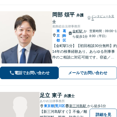
岡部 頌平
弁護
インタビューを見
る
士
葛飾総合法律事務所
東
葛
金町駅
か
営業時間：09:00~1
京
飾
|
8:00（平日）
ら徒歩1分
都
区
【金町駅1分】【初回相談30分無料】約
14年の検事経験あり。あらゆる刑事事
件のご相談に対応可能です。窃盗／詐
欺／性犯罪など、ご家族の逮捕や在宅
事件は早急にご相談ください。【相続
電話でお問い合わせ
メールでお問い合わせ
事件もお任せください】遺産分割協
議・調停／遺留分／遺言書作成など幅
広く対応
足立 東子
弁護士
あやめ法律事務所
東京都
荒川区
新三河島駅
から徒歩1分
|
【新三河島駅すぐ】不倫／離
詳細を見