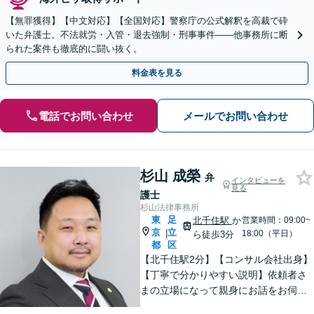
【無罪獲得】【中文対応】【全国対応】警察庁の公式解釈を高裁で砕
いた弁護士。不法就労・入管・退去強制・刑事事件——他事務所に断
られた案件も徹底的に闘い抜く。
料金表を見る
電話でお問い合わせ
メールでお問い合わせ
杉山 成榮
弁
インタビューを
見る
護士
杉山法律事務所
東
足
北千住駅
か
営業時間：09:00~
京
立
|
18:00（平日）
ら徒歩3分
都
区
【北千住駅2分】【コンサル会社出身】
【丁寧で分かりやすい説明】依頼者さ
まの立場になって親身にお話をお伺い
します。話しやすい雰囲気作りを大切