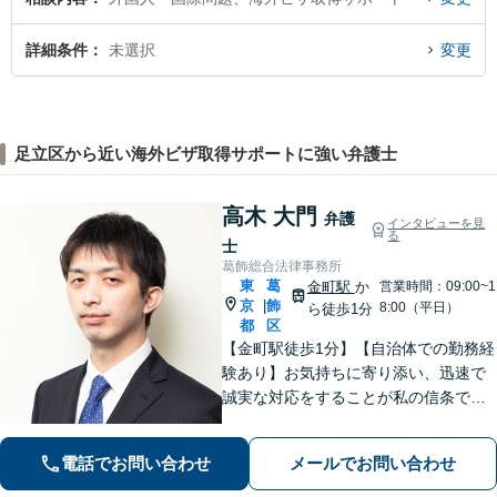
詳細条件
未選択
変更
足立区から近い海外ビザ取得サポートに強い弁護士
高木 大門
弁護
インタビューを見
る
士
葛飾総合法律事務所
東
葛
金町駅
か
営業時間：09:00~1
京
飾
|
8:00（平日）
ら徒歩1分
都
区
【金町駅徒歩1分】【自治体での勤務経
験あり】お気持ちに寄り添い、迅速で
誠実な対応をすることが私の信条で
す。ご依頼者のニーズに的確にお応え
し、最高のリーガルサービスをご提供
電話でお問い合わせ
メールでお問い合わせ
します。お気軽にご相談ください【初
回面談30分無料】【平日夜間対応可】