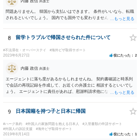
内藤 政信
弁護士
問題ありません。 韓国から支払いはできます。 条件がいいなら、転職
されるといいでしょう。 国内でも国外でも変わりません。
8
留学トラブルで帰国させられた件について
#不法滞在・オーバーステイ
#海外ビザ取得サポート
2023年6月27日
役にたった
2
内藤 政信
弁護士
エージェントに落ち度があるかもしれませんね。 契約書確認と時系列
で会話の再現記録を作成して、お近くの弁護士に 相談するといいでし
ょう。 エージェントに責任があれば、慰謝料請求他になるでしょう。
9
日本国籍を持つ子と日本に帰国
#ハーグ条約
#外国人の家族問題を抱える日本人
#入管書類の申請サポート
#外国人の訴訟支援
#海外ビザ取得サポート
2019年8月14日
役にたった
1