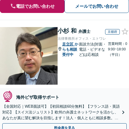
電話でお問い合わせ
メールでお問い合わせ
小杉 和
弁護士
京都府
法律事務所オフィス・エトワレ
営業時間：0
足立区
か
面談方法(対面・
らも相談
電話・ビデオな
9:00~18:00
受付中
ど)は応相談
（平日）
海外ビザ取得サポート
【全国対応｜WEB面談可】【初回相談60分無料】【フランス語・英語
対応】【スイス法ジュリスト】欧州の弁護士ネットワークを活かし、
あなたが真に望む解決を目指します！法人・個人ともに相談多数。細
やかな連絡と粘り強い交渉を徹底【休日・夜間相談可】
料金表を見る