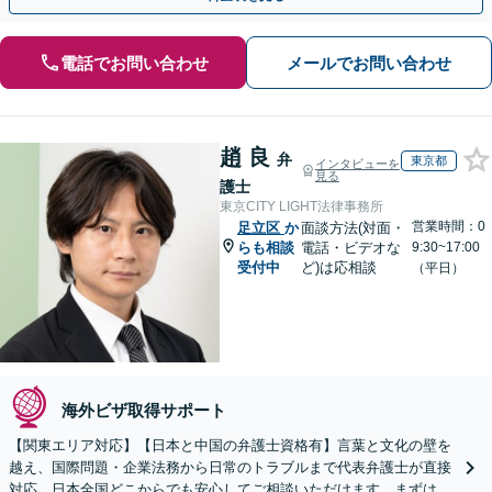
電話でお問い合わせ
メールでお問い合わせ
趙 良
弁
東京都
インタビューを
見る
護士
東京CITY LIGHT法律事務所
営業時間：0
足立区
か
面談方法(対面・
らも相談
電話・ビデオな
9:30~17:00
受付中
ど)は応相談
（平日）
海外ビザ取得サポート
【関東エリア対応】【日本と中国の弁護士資格有】言葉と文化の壁を
越え、国際問題・企業法務から日常のトラブルまで代表弁護士が直接
対応。日本全国どこからでも安心してご相談いただけます。まずは一