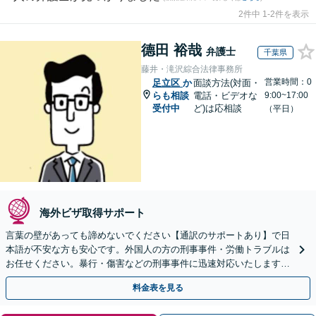
2件中 1-2件を表示
德田 裕哉
弁護士
千葉県
藤井・滝沢綜合法律事務所
営業時間：0
足立区
か
面談方法(対面・
らも相談
電話・ビデオな
9:00~17:00
受付中
ど)は応相談
（平日）
海外ビザ取得サポート
言葉の壁があっても諦めないでください【通訳のサポートあり】で日
本語が不安な方も安心です。外国人の方の刑事事件・労働トラブルは
お任せください。暴行・傷害などの刑事事件に迅速対応いたします。
【事前予約で休日・夜間面談可】
料金表を見る