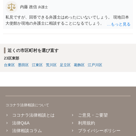
内藤 政信
弁護士
私見ですが、回答できる弁護士はめったにいないでしょう。 現地日本
大使館か現地の弁護士に相談することになるでしょう。
近くの市区町村を選び直す
23区東部
台東区
墨田区
江東区
荒川区
足立区
葛飾区
江戸川区
ココナラ法律相談について
ココナラ法律相談とは
ご意見・ご要望
法律Q&A
利用規約
法律相談コラム
プライバシーポリシー