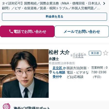
タイ語対応可】国際相続／国際企業法務（M&A・債権回収・日本法人
顧問）／ビザ・在留資格／貿易・税関トラブル／外国人労働問題／外
国人刑事事件など、幅広いご相談に対応可能
料金表を見る
電話でお問い合わせ
メールでお問い合わせ
松村 大介
東京都
インタビュ
ーを見る
弁護士
舟渡国際法律事務所
営業時間：0
足立区
か
面談方法(対面・
らも相談
電話・ビデオな
7:00~23:00
受付中
ど)は応相談
（平日）
海外ビザ取得サポート