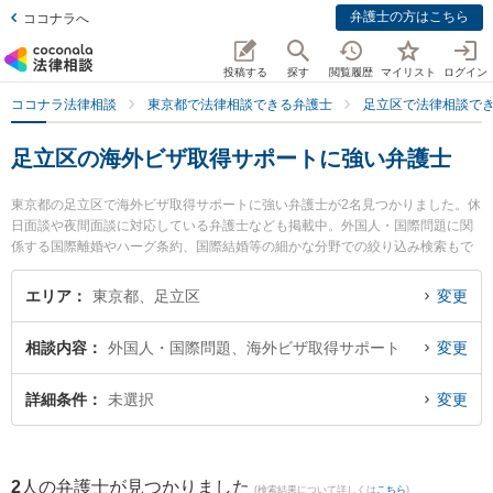
弁護士の方はこちら
ココナラへ
投稿する
探す
閲覧履歴
マイリスト
ログイン
ココナラ法律相談
東京都で法律相談できる弁護士
足立区で法律相談で
足立区の海外ビザ取得サポートに強い弁護士
東京都の足立区で海外ビザ取得サポートに強い弁護士が2名見つかりました。休
日面談や夜間面談に対応している弁護士なども掲載中。外国人・国際問題に関
係する国際離婚やハーグ条約、国際結婚等の細かな分野での絞り込み検索もで
き便利です。特に杉山法律事務所の杉山 成榮 弁護士や北千住フェニックス法律
事務所の池田 俊雄弁護士のプロフィール情報や弁護士費用、強みなどが注目さ
エリア
東京都、足立区
変更
れています。『足立区で土日や夜間に発生した海外ビザ取得サポートのトラブ
ルを今すぐに弁護士に相談したい』『海外ビザ取得サポートのトラブル解決の
相談内容
外国人・国際問題、海外ビザ取得サポート
変更
実績豊富な近くの弁護士を検索したい』『初回相談無料で海外ビザ取得サポー
トを法律相談できる足立区内の弁護士に相談予約したい』などでお困りの相談
者さんにおすすめです。
詳細条件
未選択
変更
2
人の弁護士が見つかりました
(検索結果について詳しくは
こちら
)