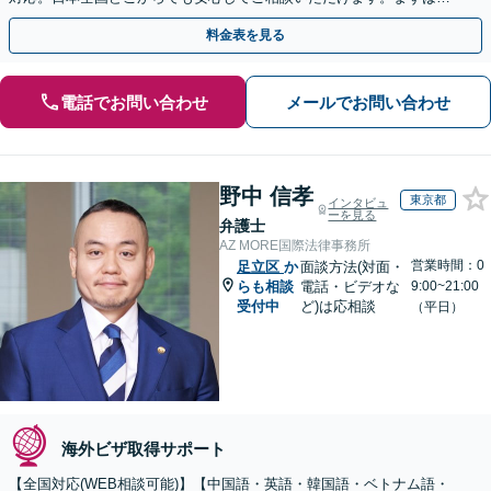
歩を踏み出してみませんか。【初回相談無料】
料金表を見る
電話でお問い合わせ
メールでお問い合わせ
野中 信孝
東京都
インタビュ
ーを見る
弁護士
AZ MORE国際法律事務所
営業時間：0
足立区
か
面談方法(対面・
らも相談
電話・ビデオな
9:00~21:00
受付中
ど)は応相談
（平日）
海外ビザ取得サポート
【全国対応(WEB相談可能)】【中国語・英語・韓国語・ベトナム語・