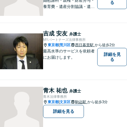
婚慰謝料・親権・財産分与・
る
養育費・遺産分割協議・遺言
書作成・不動産・建築問題等
はお任せください。荒川区出
身、地元密着型の女性弁護士
が丁寧に対応します。弁護士
吉成 安友
弁護士
は敷居が高いと感じておられ
MYパートナーズ法律事務所
る方はぜひご相談ください。
東京都
荒川区
西日暮里駅
から徒歩2分
|
最高水準のサービスを依頼者
詳細を見
にお届けします。
る
青木 祐也
弁護士
青木法律事務所
東京都
文京区
駒込駅
から徒歩3分
|
詳細を見る