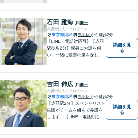
石田 雅海
弁護士
弁護士法人アクロピース
東京都
北区
赤羽駅
から徒歩2分
|
【LINE・電話対応可】【赤羽
詳細を見
駅徒歩2分】親身にお話を伺
る
い、一緒に最善の策を探しま
す。離婚／交通事故／借金問
題／不動産／相続などご相談
ください。チームを組んで弁
護をします。他士業との連携
吉田 伸広
弁護士
あり【初回面談無料】
弁護士法人アクロピース
東京都
北区
赤羽駅
から徒歩2分
|
【赤羽駅2分】スペシャリスト
詳細を見
集団がチームを組んで弁護を
る
します。【LINE・電話対応
可】 離婚／労働問題／刑事／
交通事故／借金債務整理など
ご相談ください。アクロピー