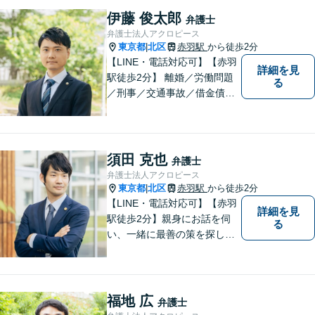
スはあなたの味方です！他士
伊藤 俊太郎
弁護士
業との連携あり。
弁護士法人アクロピース
東京都
北区
赤羽駅
から徒歩2分
|
【LINE・電話対応可】【赤羽
詳細を見
駅徒歩2分】 離婚／労働問題
る
／刑事／交通事故／借金債務
整理などご相談ください。ス
ペシャリスト集団がチームを
組んで弁護をします。他士業
との連携あり。アクロピース
須田 克也
弁護士
はあなたの味方です！
弁護士法人アクロピース
東京都
北区
赤羽駅
から徒歩2分
|
【LINE・電話対応可】【赤羽
詳細を見
駅徒歩2分】親身にお話を伺
る
い、一緒に最善の策を探しま
す。離婚／交通事故／借金問
題／不動産／相続などご相談
ください。チームを組んで弁
護をします。他士業との連携
福地 広
弁護士
あり【初回面談無料】