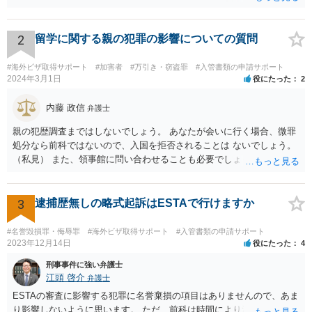
の状況であれば「いいえ」と回答するのがセオリーかと思います。
2
留学に関する親の犯罪の影響についての質問
#海外ビザ取得サポート
#加害者
#万引き・窃盗罪
#入管書類の申請サポート
2024年3月1日
役にたった
2
内藤 政信
弁護士
親の犯歴調査まではしないでしょう。 あなたが会いに行く場合、微罪
処分なら前科ではないので、入国を拒否されることは ないでしょう。
（私見） また、領事館に問い合わせることも必要でしょう。
3
逮捕歴無しの略式起訴はESTAで行けますか
#名誉毀損罪・侮辱罪
#海外ビザ取得サポート
#入管書類の申請サポート
2023年12月14日
役にたった
4
刑事事件に強い弁護士
江頭 啓介
弁護士
ESTAの審査に影響する犯罪に名誉棄損の項目はありませんので、あま
り影響しないように思います。 ただ、前科は時間により消えません。