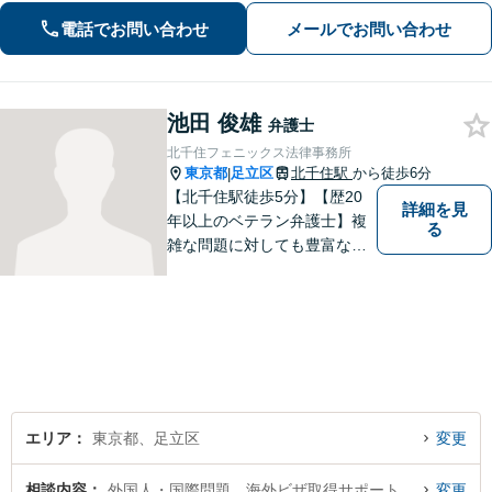
にしておりますので、ささいなお悩み
電話でお問い合わせ
メールでお問い合わせ
でも遠慮なくお聞かせください。【電
話・WEB面談可】
池田 俊雄
弁護士
北千住フェニックス法律事務所
東京都
足立区
北千住駅
から徒歩6分
|
【北千住駅徒歩5分】【歴20
詳細を見
年以上のベテラン弁護士】複
る
雑な問題に対しても豊富な経
験から実現性の高い提案が可
能です。都心で弁護士をお探
しであればお気軽にご相談く
ださい。依頼者様の声を大切
にし、適切に対処して参りま
す。
エリア
東京都、足立区
変更
相談内容
外国人・国際問題、海外ビザ取得サポート
変更