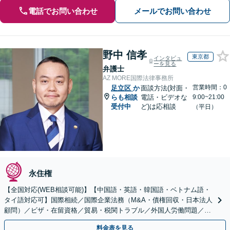
電話でお問い合わせ
メールでお問い合わせ
野中 信孝
東京都
インタビュ
ーを見る
弁護士
AZ MORE国際法律事務所
営業時間：0
足立区
か
面談方法(対面・
らも相談
電話・ビデオな
9:00~21:00
受付中
ど)は応相談
（平日）
永住権
【全国対応(WEB相談可能)】【中国語・英語・韓国語・ベトナム語・
タイ語対応可】国際相続／国際企業法務（M&A・債権回収・日本法人
顧問）／ビザ・在留資格／貿易・税関トラブル／外国人労働問題／外
国人刑事事件など、幅広いご相談に対応可能
料金表を見る