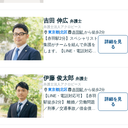
吉田 伸広
弁護士
弁護士法人アクロピース
東京都
北区
赤羽駅
から徒歩2分
|
【赤羽駅2分】スペシャリスト
詳細を見
集団がチームを組んで弁護を
る
します。【LINE・電話対応
可】 離婚／労働問題／刑事／
交通事故／借金債務整理など
ご相談ください。アクロピー
スはあなたの味方です！他士
伊藤 俊太郎
弁護士
業との連携あり。
弁護士法人アクロピース
東京都
北区
赤羽駅
から徒歩2分
|
【LINE・電話対応可】【赤羽
詳細を見
駅徒歩2分】 離婚／労働問題
る
／刑事／交通事故／借金債務
整理などご相談ください。ス
ペシャリスト集団がチームを
組んで弁護をします。他士業