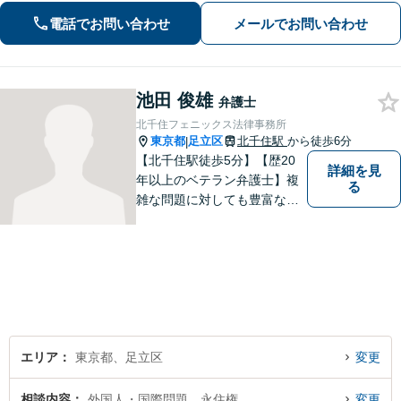
にしておりますので、ささいなお悩み
電話でお問い合わせ
メールでお問い合わせ
でも遠慮なくお聞かせください。【電
話・WEB面談可】
池田 俊雄
弁護士
北千住フェニックス法律事務所
東京都
足立区
北千住駅
から徒歩6分
|
【北千住駅徒歩5分】【歴20
詳細を見
年以上のベテラン弁護士】複
る
雑な問題に対しても豊富な経
験から実現性の高い提案が可
能です。都心で弁護士をお探
しであればお気軽にご相談く
ださい。依頼者様の声を大切
にし、適切に対処して参りま
す。
エリア
東京都、足立区
変更
相談内容
外国人・国際問題、永住権
変更