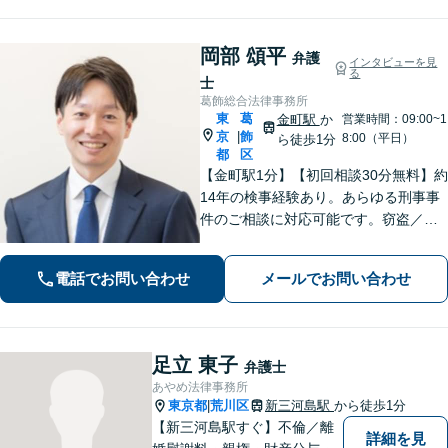
岡部 頌平
弁護
インタビューを見
る
士
葛飾総合法律事務所
東
葛
金町駅
か
営業時間：09:00~1
京
飾
|
8:00（平日）
ら徒歩1分
都
区
【金町駅1分】【初回相談30分無料】約
14年の検事経験あり。あらゆる刑事事
件のご相談に対応可能です。窃盗／詐
欺／性犯罪など、ご家族の逮捕や在宅
事件は早急にご相談ください。【相続
電話でお問い合わせ
メールでお問い合わせ
事件もお任せください】遺産分割協
議・調停／遺留分／遺言書作成など幅
広く対応
足立 東子
弁護士
あやめ法律事務所
東京都
荒川区
新三河島駅
から徒歩1分
|
【新三河島駅すぐ】不倫／離
詳細を見