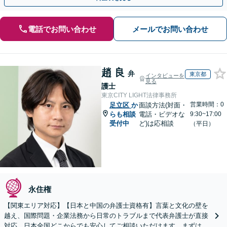
電話でお問い合わせ
メールでお問い合わせ
趙 良
弁
東京都
インタビューを
見る
護士
東京CITY LIGHT法律事務所
営業時間：0
足立区
か
面談方法(対面・
らも相談
電話・ビデオな
9:30~17:00
受付中
ど)は応相談
（平日）
永住権
【関東エリア対応】【日本と中国の弁護士資格有】言葉と文化の壁を
越え、国際問題・企業法務から日常のトラブルまで代表弁護士が直接
対応。日本全国どこからでも安心してご相談いただけます。まずは一