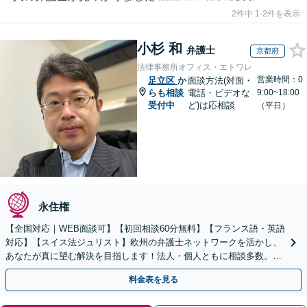
2件中 1-2件を表示
小杉 和
弁護士
京都府
法律事務所オフィス・エトワレ
営業時間：0
足立区
か
面談方法(対面・
らも相談
電話・ビデオな
9:00~18:00
受付中
ど)は応相談
（平日）
永住権
【全国対応｜WEB面談可】【初回相談60分無料】【フランス語・英語
対応】【スイス法ジュリスト】欧州の弁護士ネットワークを活かし、
あなたが真に望む解決を目指します！法人・個人ともに相談多数。細
やかな連絡と粘り強い交渉を徹底【休日・夜間相談可】
料金表を見る