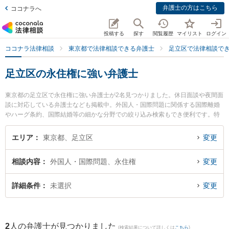
弁護士の方はこちら
ココナラへ
投稿する
探す
閲覧履歴
マイリスト
ログイン
ココナラ法律相談
東京都で法律相談できる弁護士
足立区で法律相談で
足立区の永住権に強い弁護士
東京都の足立区で永住権に強い弁護士が2名見つかりました。休日面談や夜間面
談に対応している弁護士なども掲載中。外国人・国際問題に関係する国際離婚
やハーグ条約、国際結婚等の細かな分野での絞り込み検索もでき便利です。特
に杉山法律事務所の杉山 成榮 弁護士や北千住フェニックス法律事務所の池田
俊雄弁護士のプロフィール情報や弁護士費用、強みなどが注目されています。
エリア
東京都、足立区
変更
『足立区で土日や夜間に発生した永住権のトラブルを今すぐに弁護士に相談し
たい』『永住権のトラブル解決の実績豊富な近くの弁護士を検索したい』『初
相談内容
外国人・国際問題、永住権
変更
回相談無料で永住権を法律相談できる足立区内の弁護士に相談予約したい』な
どでお困りの相談者さんにおすすめです。
詳細条件
未選択
変更
2
人の弁護士が見つかりました
(検索結果について詳しくは
こちら
)