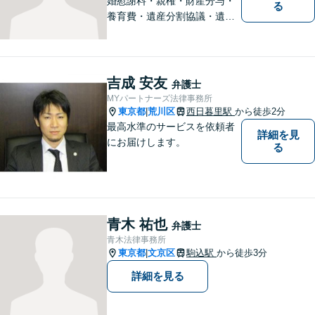
婚慰謝料・親権・財産分与・
る
養育費・遺産分割協議・遺言
書作成・不動産・建築問題等
はお任せください。荒川区出
身、地元密着型の女性弁護士
が丁寧に対応します。弁護士
吉成 安友
弁護士
は敷居が高いと感じておられ
MYパートナーズ法律事務所
る方はぜひご相談ください。
東京都
荒川区
西日暮里駅
から徒歩2分
|
最高水準のサービスを依頼者
詳細を見
にお届けします。
る
青木 祐也
弁護士
青木法律事務所
東京都
文京区
駒込駅
から徒歩3分
|
詳細を見る