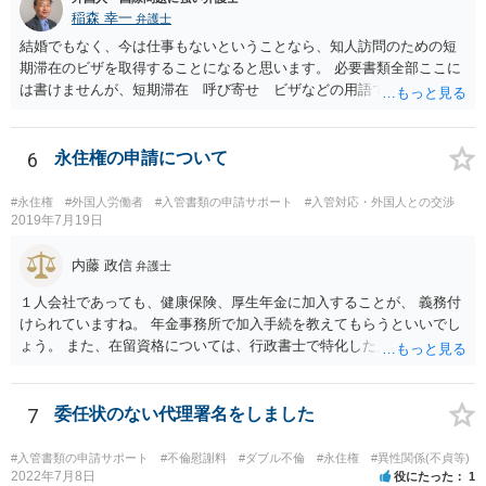
稲森 幸一
弁護士
結婚でもなく、今は仕事もないということなら、知人訪問のための短
期滞在のビザを取得することになると思います。 必要書類全部ここに
は書けませんが、短期滞在 呼び寄せ ビザなどの用語で検索すると
あなたが日本で用意する物と本人が自分で用意するものが出てきま
す。 それらを揃えて、イランにある日本大使館ににビザを申請するこ
とになります。 期間は通常９０日、３０日、あるいは１５日ですが、
6
永住権の申請について
今はコロナもあり刻々と状況が変わっているので、事前に外務省や大
使館に問い合わせたほうがいいかもしれません。ネットでの情報収集
#永住権
#外国人労働者
#入管書類の申請サポート
#入管対応・外国人との交渉
もしたほうがいいと思います
2019年7月19日
内藤 政信
弁護士
１人会社であっても、健康保険、厚生年金に加入することが、 義務付
けられていますね。 年金事務所で加入手続を教えてもらうといいでし
ょう。 また、在留資格については、行政書士で特化した人が何人も い
るので、まずは、そこから情報を得る方が先ですね。 弁護士で得意な
人は少ないですね。
7
委任状のない代理署名をしました
#入管書類の申請サポート
#不倫慰謝料
#ダブル不倫
#永住権
#異性関係(不貞等)
2022年7月8日
役にたった
1