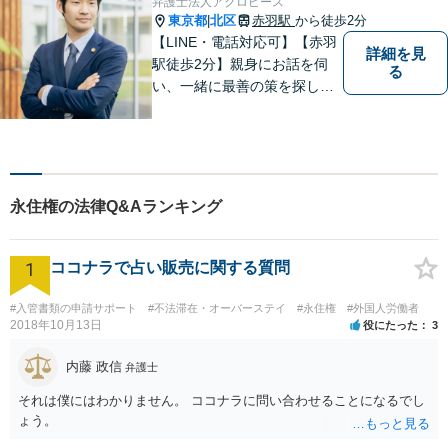
弁護士法人アクロピース
と強い要望がある方はご相談
東京都
北区
赤羽駅
から徒歩2分
|
ください。
【LINE・電話対応可】【赤羽
詳細を見
駅徒歩2分】親身にお話を伺
る
い、一緒に最善の策を探しま
す。離婚／交通事故／借金問
題／不動産／相続などご相談
ください。チームを組んで弁
護をします。他士業との連携
あり【初回面談無料】
永住権の法律Q&Aランキング
1
ココナラで占い販売に関する質問
#入管書類の申請サポート
#不法滞在・オーバーステイ
#永住権
#外国人労働者
2018年10月13日
役にたった
3
内藤 政信
弁護士
それは僕にはわかりません。 ココナラに問い合わせることになるでし
ょう。