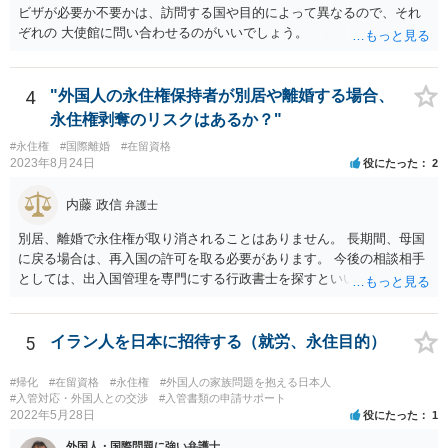
ビザが必要か不要かは、訪問する国や目的によって異なるので、それ
ぞれの 大使館に問い合わせるのがいいでしょう。
4
"外国人の永住権保持者が別居や離婚する場合、
永住権剥奪のリスクはあるか？"
#永住権
#国際離婚
#在留資格
2023年8月24日
役にたった
2
内藤 政信
弁護士
別居、離婚で永住権が取り消されることはありません。 長期間、母国
に戻る場合は、再入国の許可を取る必要があります。 今後の相談相手
としては、出入国管理を専門にする行政書士を探すといいでしょう。
5
イラン人を日本に招待する（就労、永住目的）
#帰化
#在留資格
#永住権
#外国人の家族問題を抱える日本人
#入管対応・外国人との交渉
#入管書類の申請サポート
2022年5月28日
役にたった
1
外国人・国際問題に強い弁護士