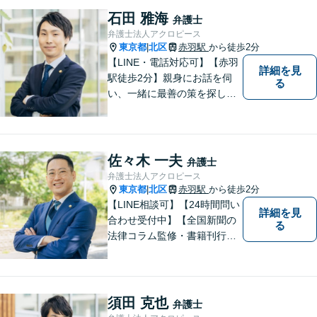
との連携あり。アクロピース
石田 雅海
弁護士
はあなたの味方です！
弁護士法人アクロピース
東京都
北区
赤羽駅
から徒歩2分
|
【LINE・電話対応可】【赤羽
詳細を見
駅徒歩2分】親身にお話を伺
る
い、一緒に最善の策を探しま
す。離婚／交通事故／借金問
題／不動産／相続などご相談
ください。チームを組んで弁
護をします。他士業との連携
佐々木 一夫
弁護士
あり【初回面談無料】
弁護士法人アクロピース
東京都
北区
赤羽駅
から徒歩2分
|
【LINE相談可】【24時間問い
詳細を見
合わせ受付中】【全国新聞の
る
法律コラム監修・書籍刊行・
メディア出演多】クレジット
カード、分割払い対応【電話
相談可】専門スタッフが概要
を伺い、相談予約をご案内。
須田 克也
弁護士
「有利な条件で解決したい」