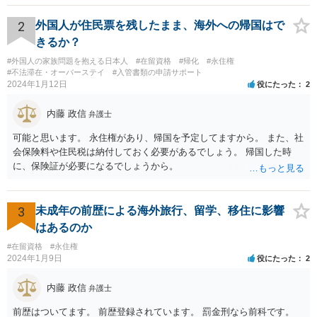
2
外国人が住民票を残したまま、海外への帰国はで
きるか？
#外国人の家族問題を抱える日本人
#在留資格
#帰化
#永住権
#不法滞在・オーバーステイ
#入管書類の申請サポート
2024年1月12日
役にたった
2
内藤 政信
弁護士
可能と思います。 永住権があり、帰国を予定してますから。 また、社
会保険料や住民税は納付しておく必要があるでしょう。 帰国した時
に、保険証が必要になるでしょうから。
3
未成年の前歴による海外旅行、留学、移住に影響
はあるのか
#在留資格
#永住権
2024年1月9日
役にたった
2
内藤 政信
弁護士
前歴はついてます。 前歴登録されています。 罰金刑なら前科です。