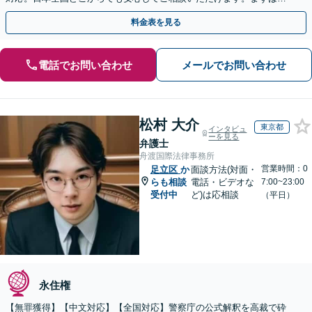
歩を踏み出してみませんか。【初回相談無料】
料金表を見る
電話でお問い合わせ
メールでお問い合わせ
松村 大介
東京都
インタビュ
ーを見る
弁護士
舟渡国際法律事務所
営業時間：0
足立区
か
面談方法(対面・
らも相談
電話・ビデオな
7:00~23:00
受付中
ど)は応相談
（平日）
永住権
【無罪獲得】【中文対応】【全国対応】警察庁の公式解釈を高裁で砕