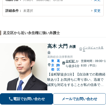
詳細条件
未選択
変更
足立区から近い永住権に強い弁護士
高木 大門
弁護
インタビューを見
る
士
葛飾総合法律事務所
東
葛
金町駅
か
営業時間：09:00~1
京
飾
|
8:00（平日）
ら徒歩1分
都
区
【金町駅徒歩1分】【自治体での勤務経
験あり】お気持ちに寄り添い、迅速で
誠実な対応をすることが私の信条で
す。ご依頼者のニーズに的確にお応え
し、最高のリーガルサービスをご提供
電話でお問い合わせ
メールでお問い合わせ
します。お気軽にご相談ください【初
回面談30分無料】【平日夜間対応可】