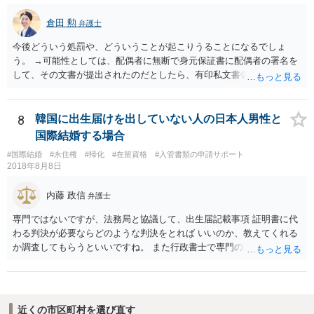
倉田 勲
弁護士
今後どういう処罰や、どういうことが起こりうることになるでしょ
う。 →可能性としては、配偶者に無断で身元保証書に配偶者の署名を
して、その文書が提出されたのだとしたら、有印私文書偽造・同行使
罪が成立する可能性があります。 法定刑は3月以上5年以下の懲役刑が
規定されています。
8
韓国に出生届けを出していない人の日本人男性と
国際結婚する場合
#国際結婚
#永住権
#帰化
#在留資格
#入管書類の申請サポート
2018年8月8日
内藤 政信
弁護士
専門ではないですが、法務局と協議して、出生届記載事項 証明書に代
わる判決が必要ならどのような判決をとれば いいのか、教えてくれる
か調査してもらうといいですね。 また行政書士で専門の方がいそうな
ので、探して聞いても いいですね。
近くの市区町村を選び直す