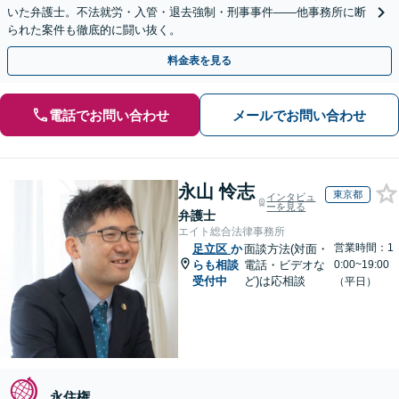
いた弁護士。不法就労・入管・退去強制・刑事事件——他事務所に断
られた案件も徹底的に闘い抜く。
料金表を見る
電話でお問い合わせ
メールでお問い合わせ
永山 怜志
東京都
インタビュ
ーを見る
弁護士
エイト総合法律事務所
営業時間：1
足立区
か
面談方法(対面・
らも相談
電話・ビデオな
0:00~19:00
受付中
ど)は応相談
（平日）
永住権