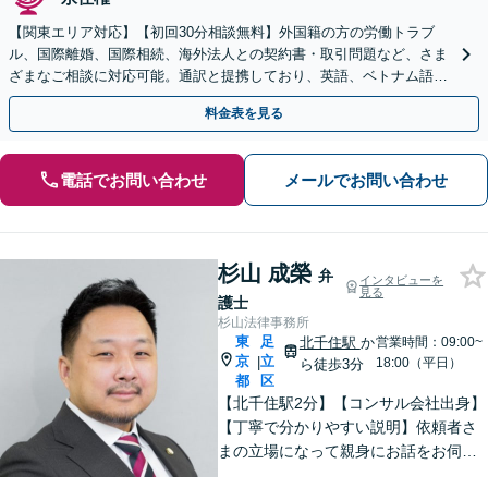
【関東エリア対応】【初回30分相談無料】外国籍の方の労働トラブ
ル、国際離婚、国際相続、海外法人との契約書・取引問題など、さま
ざまなご相談に対応可能。通訳と提携しており、英語、ベトナム語、
中国語、タイ語等対応可能です（通訳料別途）。
料金表を見る
電話でお問い合わせ
メールでお問い合わせ
杉山 成榮
弁
インタビューを
見る
護士
杉山法律事務所
東
足
北千住駅
か
営業時間：09:00~
京
立
|
18:00（平日）
ら徒歩3分
都
区
【北千住駅2分】【コンサル会社出身】
【丁寧で分かりやすい説明】依頼者さ
まの立場になって親身にお話をお伺い
します。話しやすい雰囲気作りを大切