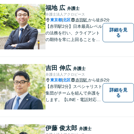
護をします。他士業との連携
福地 広
弁護士
あり【初回面談無料】
弁護士法人アクロピース
東京都
北区
赤羽駅
から徒歩2分
|
【赤羽駅2分】日本最高レベル
詳細を見
の法務を行い、クライアント
る
の期待を常に上回ることを使
命と考え活動しています。使
命を全てのクライアントに対
して実行し、クライアントの
最高のピースになるために精
吉田 伸広
弁護士
一杯の努力をしていきます。
弁護士法人アクロピース
東京都
北区
赤羽駅
から徒歩2分
|
【赤羽駅2分】スペシャリスト
詳細を見
集団がチームを組んで弁護を
る
します。【LINE・電話対応
可】 離婚／労働問題／刑事／
交通事故／借金債務整理など
ご相談ください。アクロピー
スはあなたの味方です！他士
伊藤 俊太郎
弁護士
業との連携あり。