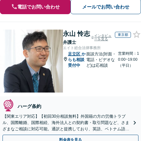
電話でお問い合わせ
メールでお問い合わせ
永山 怜志
東京都
インタビュ
ーを見る
弁護士
エイト総合法律事務所
営業時間：1
足立区
か
面談方法(対面・
らも相談
電話・ビデオな
0:00~19:00
受付中
ど)は応相談
（平日）
ハーグ条約
【関東エリア対応】【初回30分相談無料】外国籍の方の労働トラブ
ル、国際離婚、国際相続、海外法人との契約書・取引問題など、さま
ざまなご相談に対応可能。通訳と提携しており、英語、ベトナム語、
中国語、タイ語等対応可能です（通訳料別途）。
料金表を見る