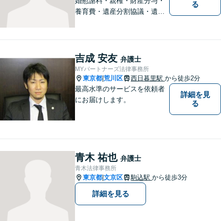
婚慰謝料・親権・財産分与・
る
養育費・遺産分割協議・遺言
書作成・不動産・建築問題等
はお任せください。荒川区出
身、地元密着型の女性弁護士
が丁寧に対応します。弁護士
吉成 安友
弁護士
は敷居が高いと感じておられ
MYパートナーズ法律事務所
る方はぜひご相談ください。
東京都
荒川区
西日暮里駅
から徒歩2分
|
最高水準のサービスを依頼者
詳細を見
にお届けします。
る
青木 祐也
弁護士
青木法律事務所
東京都
文京区
駒込駅
から徒歩3分
|
詳細を見る