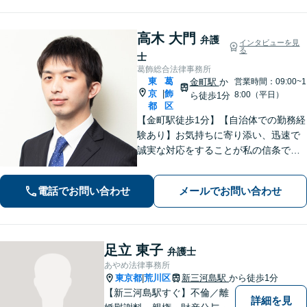
広く対応
高木 大門
弁護
インタビューを見
る
士
葛飾総合法律事務所
東
葛
金町駅
か
営業時間：09:00~1
京
飾
|
8:00（平日）
ら徒歩1分
都
区
【金町駅徒歩1分】【自治体での勤務経
験あり】お気持ちに寄り添い、迅速で
誠実な対応をすることが私の信条で
す。ご依頼者のニーズに的確にお応え
し、最高のリーガルサービスをご提供
電話でお問い合わせ
メールでお問い合わせ
します。お気軽にご相談ください【初
回面談30分無料】【平日夜間対応可】
足立 東子
弁護士
あやめ法律事務所
東京都
荒川区
新三河島駅
から徒歩1分
|
【新三河島駅すぐ】不倫／離
詳細を見