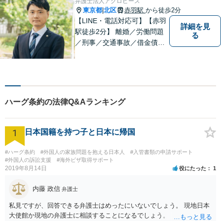
弁護士法人アクロピース
東京都
北区
赤羽駅
から徒歩2分
|
【LINE・電話対応可】【赤羽
詳細を見
駅徒歩2分】 離婚／労働問題
る
／刑事／交通事故／借金債務
整理などご相談ください。ス
ペシャリスト集団がチームを
組んで弁護をします。他士業
との連携あり。アクロピース
はあなたの味方です！
ハーグ条約の法律Q&Aランキング
1
日本国籍を持つ子と日本に帰国
#ハーグ条約
#外国人の家族問題を抱える日本人
#入管書類の申請サポート
#外国人の訴訟支援
#海外ビザ取得サポート
2019年8月14日
役にたった
1
内藤 政信
弁護士
私見ですが、回答できる弁護士はめったにいないでしょう。 現地日本
大使館か現地の弁護士に相談することになるでしょう。