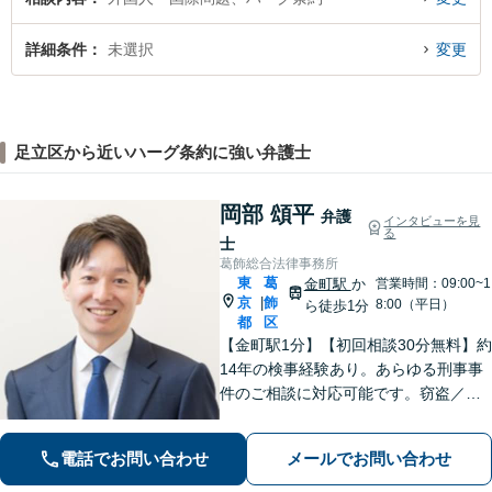
詳細条件
未選択
変更
足立区から近いハーグ条約に強い弁護士
岡部 頌平
弁護
インタビューを見
る
士
葛飾総合法律事務所
東
葛
金町駅
か
営業時間：09:00~1
京
飾
|
8:00（平日）
ら徒歩1分
都
区
【金町駅1分】【初回相談30分無料】約
14年の検事経験あり。あらゆる刑事事
件のご相談に対応可能です。窃盗／詐
欺／性犯罪など、ご家族の逮捕や在宅
事件は早急にご相談ください。【相続
電話でお問い合わせ
メールでお問い合わせ
事件もお任せください】遺産分割協
議・調停／遺留分／遺言書作成など幅