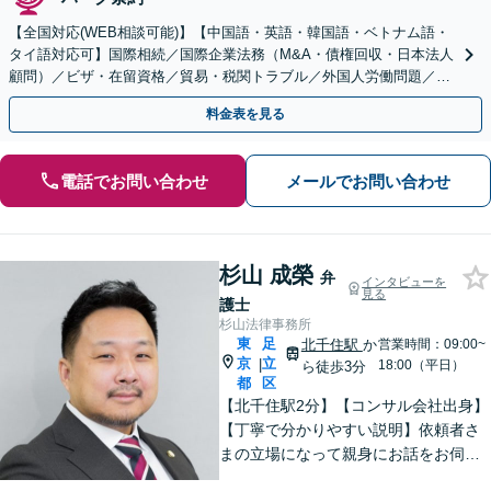
【全国対応(WEB相談可能)】【中国語・英語・韓国語・ベトナム語・
タイ語対応可】国際相続／国際企業法務（M&A・債権回収・日本法人
顧問）／ビザ・在留資格／貿易・税関トラブル／外国人労働問題／外
国人刑事事件など、幅広いご相談に対応可能
料金表を見る
電話でお問い合わせ
メールでお問い合わせ
杉山 成榮
弁
インタビューを
見る
護士
杉山法律事務所
東
足
北千住駅
か
営業時間：09:00~
京
立
|
18:00（平日）
ら徒歩3分
都
区
【北千住駅2分】【コンサル会社出身】
【丁寧で分かりやすい説明】依頼者さ
まの立場になって親身にお話をお伺い
します。話しやすい雰囲気作りを大切