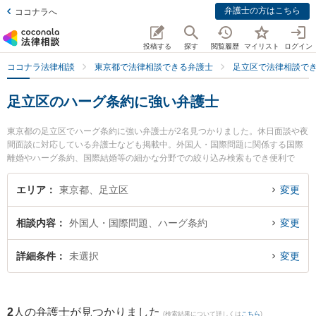
弁護士の方はこちら
ココナラへ
投稿する
探す
閲覧履歴
マイリスト
ログイン
ココナラ法律相談
東京都で法律相談できる弁護士
足立区で法律相談で
足立区のハーグ条約に強い弁護士
東京都の足立区でハーグ条約に強い弁護士が2名見つかりました。休日面談や夜
間面談に対応している弁護士なども掲載中。外国人・国際問題に関係する国際
離婚やハーグ条約、国際結婚等の細かな分野での絞り込み検索もでき便利で
す。特に杉山法律事務所の杉山 成榮 弁護士や北千住フェニックス法律事務所の
池田 俊雄弁護士のプロフィール情報や弁護士費用、強みなどが注目されていま
エリア
東京都、足立区
変更
す。『足立区で土日や夜間に発生したハーグ条約のトラブルを今すぐに弁護士
に相談したい』『ハーグ条約のトラブル解決の実績豊富な近くの弁護士を検索
相談内容
外国人・国際問題、ハーグ条約
変更
したい』『初回相談無料でハーグ条約を法律相談できる足立区内の弁護士に相
談予約したい』などでお困りの相談者さんにおすすめです。
詳細条件
未選択
変更
2
人の弁護士が見つかりました
(検索結果について詳しくは
こちら
)