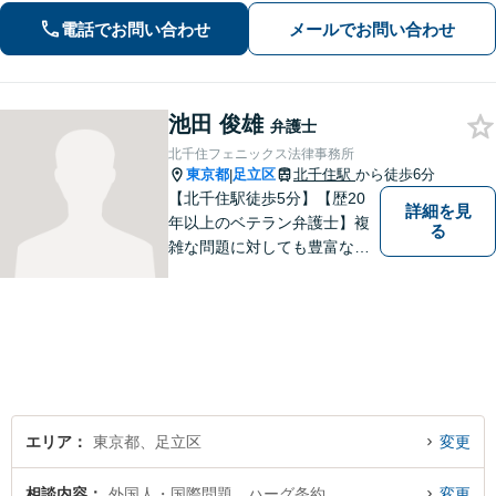
にしておりますので、ささいなお悩み
電話でお問い合わせ
メールでお問い合わせ
でも遠慮なくお聞かせください。【電
話・WEB面談可】
池田 俊雄
弁護士
北千住フェニックス法律事務所
東京都
足立区
北千住駅
から徒歩6分
|
【北千住駅徒歩5分】【歴20
詳細を見
年以上のベテラン弁護士】複
る
雑な問題に対しても豊富な経
験から実現性の高い提案が可
能です。都心で弁護士をお探
しであればお気軽にご相談く
ださい。依頼者様の声を大切
にし、適切に対処して参りま
す。
エリア
東京都、足立区
変更
相談内容
外国人・国際問題、ハーグ条約
変更