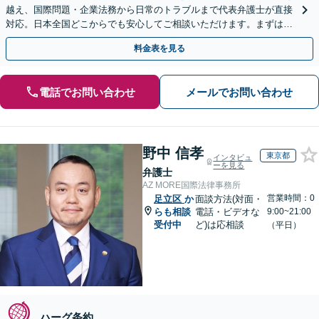
越え、国際問題・企業法務から日常のトラブルまで代表弁護士が直接
対応。日本全国どこからでも安心してご相談いただけます。まずは一
歩を踏み出してみませんか。【初回相談無料】
料金表を見る
電話でお問い合わせ
メールでお問い合わせ
野中 信孝
東京都
インタビュ
ーを見る
弁護士
AZ MORE国際法律事務所
営業時間：0
足立区
か
面談方法(対面・
らも相談
電話・ビデオな
9:00~21:00
受付中
ど)は応相談
（平日）
ハーグ条約