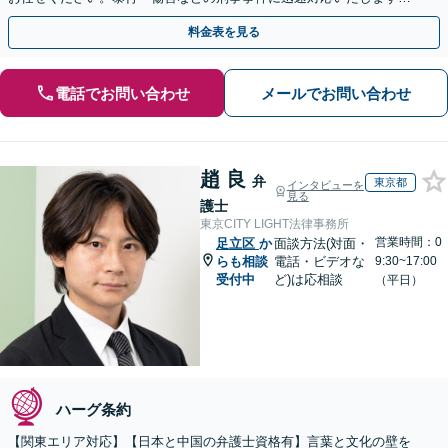
【事前予約で休日・夜間面談可】
料金表を見る
電話でお問い合わせ
メールでお問い合わせ
趙 良
弁
東京都
インタビューを
見る
護士
東京CITY LIGHT法律事務所
営業時間：0
足立区
か
面談方法(対面・
らも相談
電話・ビデオな
9:30~17:00
受付中
ど)は応相談
（平日）
ハーグ条約
【関東エリア対応】【日本と中国の弁護士資格有】言葉と文化の壁を