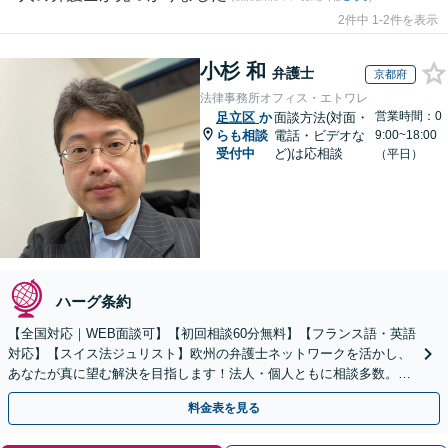
2件中 1-2件を表示
小杉 和
弁護士
京都府
法律事務所オフィス・エトワレ
営業時間：0
足立区
か
面談方法(対面・
らも相談
電話・ビデオな
9:00~18:00
受付中
ど)は応相談
（平日）
ハーグ条約
【全国対応｜WEB面談可】【初回相談60分無料】【フランス語・英語
対応】【スイス法ジュリスト】欧州の弁護士ネットワークを活かし、
あなたが真に望む解決を目指します！法人・個人ともに相談多数。細
やかな連絡と粘り強い交渉を徹底【休日・夜間相談可】
料金表を見る