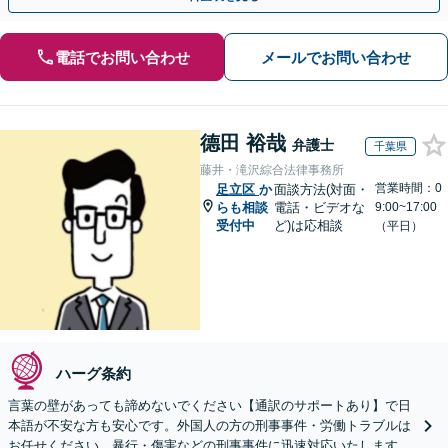
電話でお問い合わせ
メールでお問い合わせ
德田 裕哉
弁護士
千葉県
藤井・滝沢綜合法律事務所
営業時間：0
足立区
か
面談方法(対面・
らも相談
電話・ビデオな
9:00~17:00
受付中
ど)は応相談
（平日）
ハーグ条約
言葉の壁があっても諦めないでください【通訳のサポートあり】で日
本語が不安な方も安心です。外国人の方の刑事事件・労働トラブルは
お任せください。暴行・傷害などの刑事事件に迅速対応いたします。