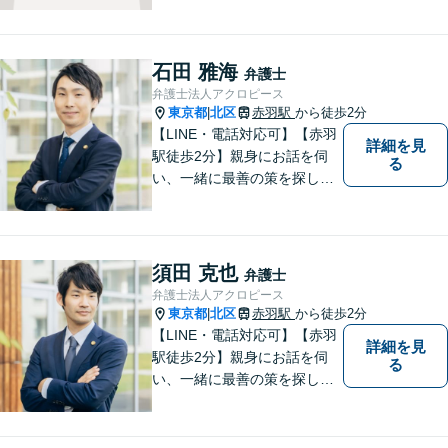
石田 雅海
弁護士
弁護士法人アクロピース
東京都
北区
赤羽駅
から徒歩2分
|
【LINE・電話対応可】【赤羽
詳細を見
駅徒歩2分】親身にお話を伺
る
い、一緒に最善の策を探しま
す。離婚／交通事故／借金問
題／不動産／相続などご相談
ください。チームを組んで弁
護をします。他士業との連携
須田 克也
弁護士
あり【初回面談無料】
弁護士法人アクロピース
東京都
北区
赤羽駅
から徒歩2分
|
【LINE・電話対応可】【赤羽
詳細を見
駅徒歩2分】親身にお話を伺
る
い、一緒に最善の策を探しま
す。離婚／交通事故／借金問
題／不動産／相続などご相談
ください。チームを組んで弁