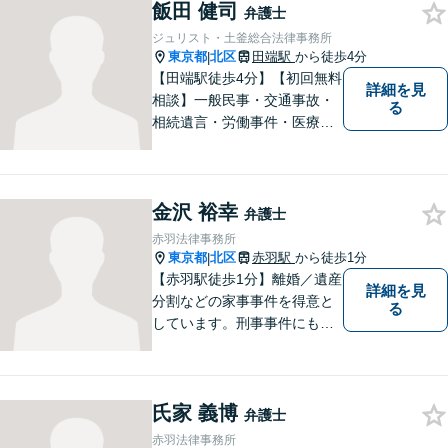
飯田 健司
ような内容でもお気軽にご相
弁護士
談ください。【24時間問い合
ジュリスト・土釜総合法律事務所
わせ受付中】
東京都
北区
田端駅
から徒歩4分
|
【田端駅徒歩4分】【初回無料
詳細を見
相談】一般民事・交通事故・
る
相続遺言・労働事件・医療問
題など、幅広い問題に対して
法的ソリューションをご提供
いたします。複数弁護士が在
金沢 裕幸
籍し、複雑な問題にも対応可
弁護士
能です。お困りごとがありま
赤羽法律事務所
したら、まずはご相談を。
東京都
北区
赤羽駅
から徒歩1分
|
【赤羽駅徒歩1分】離婚／遺産
詳細を見
分割などの家事事件を得意と
る
しています。刑事事件にも対
応可能。複数対応ご希望の場
合、2名の弁護士で相談に対応
します。他事務所と連携した
氏家 義博
弁護団事件の経験多数。【セ
弁護士
カンドオピニオン対応】お気
赤羽法律事務所