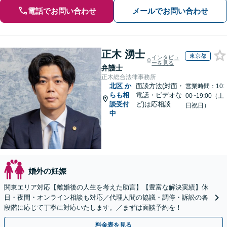
電話でお問い合わせ
メールでお問い合わせ
正木 湧士
東京都
インタビュ
ーを見る
弁護士
正木総合法律事務所
北区
か
面談方法(対面・
営業時間：10:
らも相
電話・ビデオな
00~19:00（土
談受付
ど)は応相談
日祝日）
中
婚外の妊娠
関東エリア対応【離婚後の人生を考えた助言】【豊富な解決実績】休
日・夜間・オンライン相談も対応／代理人間の協議・調停・訴訟の各
段階に応じて丁寧に対応いたします。／まずは面談予約を！
料金表を見る