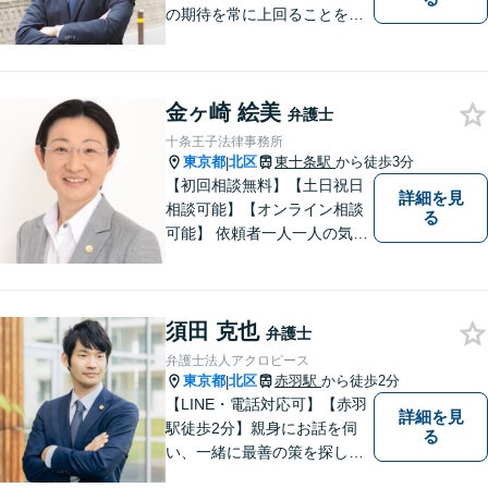
の期待を常に上回ることを使
命と考え活動しています。使
命を全てのクライアントに対
して実行し、クライアントの
金ヶ崎 絵美
最高のピースになるために精
弁護士
一杯の努力をしていきます。
十条王子法律事務所
東京都
北区
東十条駅
から徒歩3分
|
【初回相談無料】【土日祝日
詳細を見
相談可能】【オンライン相談
る
可能】 依頼者一人一人の気持
ちを大切にし、最善の解決策
を見出す身近な弁護士である
ことを心掛けており、多数の
須田 克也
方より、元気になった・安心
弁護士
したという声をいただいてお
弁護士法人アクロピース
ります。
東京都
北区
赤羽駅
から徒歩2分
|
【LINE・電話対応可】【赤羽
詳細を見
駅徒歩2分】親身にお話を伺
る
い、一緒に最善の策を探しま
す。離婚／交通事故／借金問