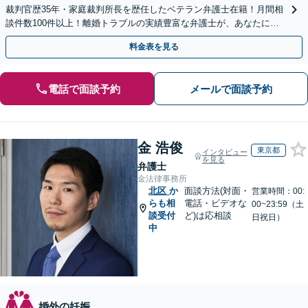
裁判官歴35年・家庭裁判所長を歴任したベテラン弁護士在籍！月間相
談件数100件以上！離婚トラブルの実績豊富な弁護士が、あなたに寄
りそって解決します！
料金表を見る
電話で面談予約
メールで面談予約
金 浩俊
東京都
インタビュー
を見る
弁護士
金法律事務所
北区
か
面談方法(対面・
営業時間：00:
らも相
電話・ビデオな
00~23:59（土
談受付
ど)は応相談
日祝日）
中
婚外の妊娠