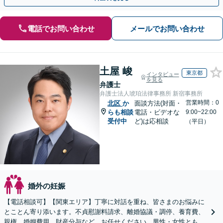
電話でお問い合わせ
メールでお問い合わせ
土屋 峻
東京都
インタビュー
を見る
弁護士
弁護士法人琥珀法律事務所 新宿事務所
営業時間：0
北区
か
面談方法(対面・
らも相談
電話・ビデオな
9:00~22:00
受付中
ど)は応相談
（平日）
婚外の妊娠
【電話相談可】【関東エリア】丁寧に対話を重ね、皆さまのお悩みに
とことん寄り添います。不貞慰謝料請求、離婚協議・調停、養育費、
親権、婚姻費用、財産分与など、お任せください。男性・女性ともに