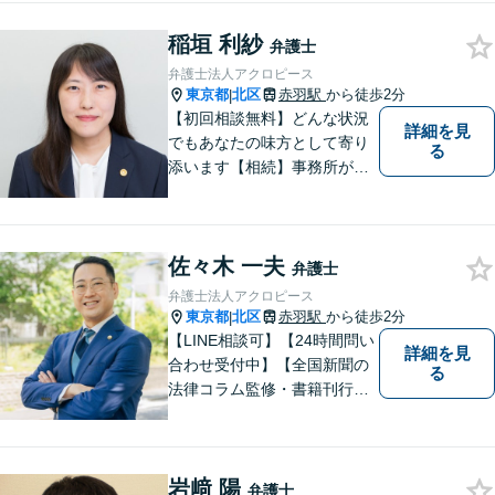
提示します【離婚・男女問
稲垣 利紗
題】丁寧なヒアリングが強
弁護士
み。一人で抱え込まず、お気
弁護士法人アクロピース
軽にご相談ください
東京都
北区
赤羽駅
から徒歩2分
|
【初回相談無料】どんな状況
詳細を見
でもあなたの味方として寄り
る
添います【相続】事務所が培
った確かな「総合力」。豊富
な経験とチーム力で迅速解決
を目指します【離婚問題】離
佐々木 一夫
婚問題のあらゆるケースに対
弁護士
応。検討中の方もご相談くだ
弁護士法人アクロピース
さい【赤羽駅2分】
東京都
北区
赤羽駅
から徒歩2分
|
【LINE相談可】【24時間問い
詳細を見
合わせ受付中】【全国新聞の
る
法律コラム監修・書籍刊行・
メディア出演多】クレジット
カード、分割払い対応【電話
相談可】専門スタッフが概要
岩﨑 陽
を伺い、相談予約をご案内。
弁護士