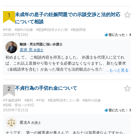
1
未成年の息子の妊娠問題での示談交渉と法的対応
について相談
#中絶
#婚外の妊娠
#慰謝料請求された側
#親族関係
2026年7月10日
役にたった
4
離婚・男女問題に強い弁護士
若井 亮
弁護士
初めまして。 ご相談内容を拝見しました。 弁護士を代理人に立てれ
ば、これ以上直接やり取りをする必要はなくなりますし、新たな要求
（金銭請求を含む）があった場合でも法的観点から当方に支払うべき
義務があるのかを精査し、回答することができます。 代理人を立てな
いのであれば、基本的にはご自身で対応していくことになります。 こ
れ以上の要求を回避するためには、合意内容を書面しておくことで
2
不貞行為の手切れ金について
す。 特に重要な点としては、合意事項以外には貸し借りが無いことを
確認する条項（清算条項）をきちんと盛り込んでおくことです。 お金
#不倫慰謝料
#裁判
#中絶
#慰謝料請求したい側
#婚外の妊娠
を払うにしても、紛争が蒸し返されないよう、合意書を作成して取り
#恐喝・脅迫への対応
2026年7月21日
役にたった
3
交わすようにしてください。
匿名A
弁護士
そうです。 第一の被害者が奥さんで、あなたは加害者なんですから。