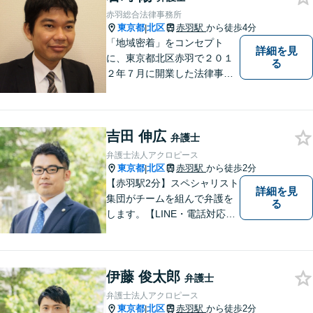
「有利な条件で解決したい」
赤羽総合法律事務所
と強い要望がある方はご相談
東京都
北区
赤羽駅
から徒歩4分
|
ください。
「地域密着」をコンセプト
詳細を見
に、東京都北区赤羽で２０１
る
２年７月に開業した法律事務
所です。
吉田 伸広
弁護士
弁護士法人アクロピース
東京都
北区
赤羽駅
から徒歩2分
|
【赤羽駅2分】スペシャリスト
詳細を見
集団がチームを組んで弁護を
る
します。【LINE・電話対応
可】 離婚／労働問題／刑事／
交通事故／借金債務整理など
ご相談ください。アクロピー
伊藤 俊太郎
スはあなたの味方です！他士
弁護士
業との連携あり。
弁護士法人アクロピース
東京都
北区
赤羽駅
から徒歩2分
|