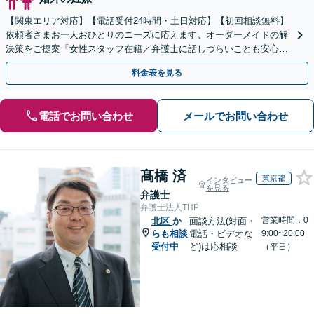
【関東エリア対応】【電話受付24時間・土日対応】【初回相談無料】
依頼者さまお一人おひとりのニーズに応えます。オーダーメイドの解
決策をご提案「女性スタッフ在籍／弁護士に話しづらいことも安心」
「熟年離婚のご相談お受けします」【完全個室相談】
料金表を見る
電話でお問い合わせ
メールでお問い合わせ
髙橋 済
東京都
インタビュー
を見る
弁護士
弁護士法人THP
営業時間：0
北区
か
面談方法(対面・
らも相談
電話・ビデオな
9:00~20:00
受付中
ど)は応相談
（平日）