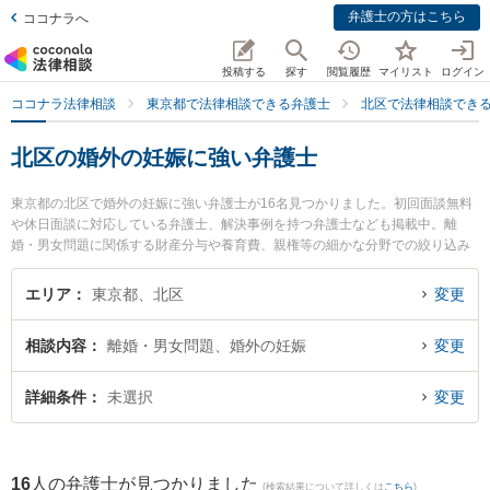
弁護士の方はこちら
ココナラへ
投稿する
探す
閲覧履歴
マイリスト
ログイン
ココナラ法律相談
東京都で法律相談できる弁護士
北区で法律相談でき
北区の婚外の妊娠に強い弁護士
東京都の北区で婚外の妊娠に強い弁護士が16名見つかりました。初回面談無料
や休日面談に対応している弁護士、解決事例を持つ弁護士なども掲載中。離
婚・男女問題に関係する財産分与や養育費、親権等の細かな分野での絞り込み
検索もでき便利です。特に王子総合法律事務所の鈴木 信作弁護士や赤羽駅前法
律事務所の道本 華代弁護士、弁護士法人アクロピースの稲垣 利紗弁護士のプロ
エリア
東京都、北区
変更
フィール情報や弁護士費用、強みなどが注目されています。『北区で土日や夜
間に発生した婚外の妊娠のトラブルを今すぐに弁護士に相談したい』『婚外の
相談内容
離婚・男女問題、婚外の妊娠
変更
妊娠のトラブル解決の実績豊富な近くの弁護士を検索したい』『初回相談無料
で婚外の妊娠を法律相談できる北区内の弁護士に相談予約したい』などでお困
りの相談者さんにおすすめです。
詳細条件
未選択
変更
16
人の弁護士が見つかりました
(検索結果について詳しくは
こちら
)