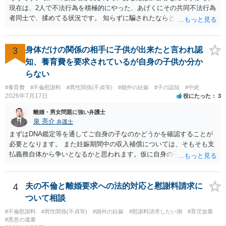
現在は、2人で不法行為を積極的にやった、あげくにその共同不法行為
者同士で、揉めてる状況です。 知らずに騙されたならともか
く・・・。 それでも経緯を考えれば多少は、その男よりは同情できる
というだけですから。
3
身体だけの関係の相手に子供が出来たと言われ認
知、養育費を要求されているが自身の子供か分か
らない
#養育費
#不倫慰謝料
#異性関係(不貞等)
#婚外の妊娠
#子の認知
#中絶
2026年7月17日
役にたった
3
離婚・男女問題に強い弁護士
泉 亮介
弁護士
まずはDNA鑑定等を通してご自身の子なのかどうかを確認することが
必要となります。 また妊娠期間中の収入補償については、そもそも支
払義務自体から争いとなるかと思われます。仮に自身の子であったと
して、そのことから当然に補償義務が発生するものではありません。
相手に弁護士がついているということであれば、依頼をするかしない
かは別として一度ご自身も個別に弁護士に相談をされたほうが良いで
4
夫の不倫と離婚要求への法的対応と慰謝料請求に
しょう。
ついて相談
#不倫慰謝料
#異性関係(不貞等)
#婚外の妊娠
#慰謝料請求したい側
#育児放棄
#悪意の遺棄