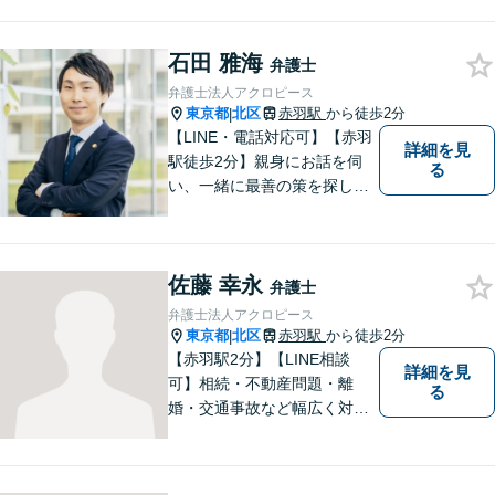
題／不動産／相続などご相談
ください。チームを組んで弁
石田 雅海
護をします。他士業との連携
弁護士
あり【初回面談無料】
弁護士法人アクロピース
東京都
北区
赤羽駅
から徒歩2分
|
【LINE・電話対応可】【赤羽
詳細を見
駅徒歩2分】親身にお話を伺
る
い、一緒に最善の策を探しま
す。離婚／交通事故／借金問
題／不動産／相続などご相談
ください。チームを組んで弁
佐藤 幸永
護をします。他士業との連携
弁護士
あり【初回面談無料】
弁護士法人アクロピース
東京都
北区
赤羽駅
から徒歩2分
|
【赤羽駅2分】【LINE相談
詳細を見
可】相続・不動産問題・離
る
婚・交通事故など幅広く対
応。チーム体制による迅速か
つ丁寧なサポートで、納得で
きる解決を目指します。どの