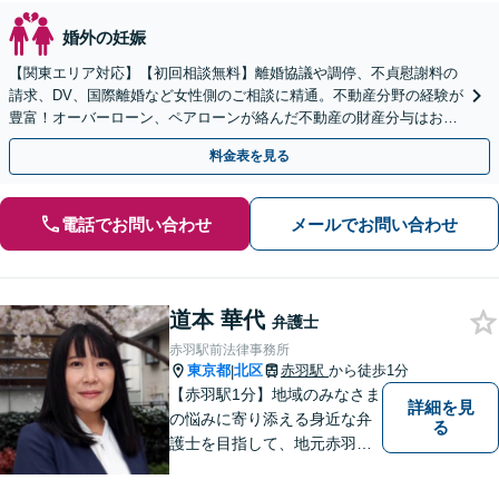
婚外の妊娠
【関東エリア対応】【初回相談無料】離婚協議や調停、不貞慰謝料の
請求、DV、国際離婚など女性側のご相談に精通。不動産分野の経験が
豊富！オーバーローン、ペアローンが絡んだ不動産の財産分与はお任
せください【完全個室】【子連れ相談OK】
料金表を見る
電話でお問い合わせ
メールでお問い合わせ
道本 華代
弁護士
赤羽駅前法律事務所
東京都
北区
赤羽駅
から徒歩1分
|
【赤羽駅1分】地域のみなさま
詳細を見
の悩みに寄り添える身近な弁
る
護士を目指して、地元赤羽で
開業【借金・債務整理】費用
負担のかからない解決方法を