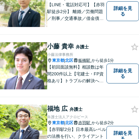
【LINE・電話対応可】【赤羽
詳細を見
駅徒歩2分】 離婚／労働問題
る
／刑事／交通事故／借金債務
整理などご相談ください。ス
ペシャリスト集団がチームを
組んで弁護をします。他士業
小藤 貴幸
との連携あり。アクロピース
弁護士
はあなたの味方です！
小藤法律事務所
東京都
北区
板橋駅
から徒歩1分
|
【初回面談無料】相談数は年
詳細を見
間200件以上【宅建士・FP資
る
格あり】トラブルの解決へは
スピード対応が重要です。問
題の本質を掘り下げ、真の解
決を目指します。不動産・相
福地 広
続・離婚・企業法務はお任せ
弁護士
ください。【板橋駅徒歩1分】
弁護士法人アクロピース
東京都
北区
赤羽駅
から徒歩2分
|
【赤羽駅2分】日本最高レベル
詳細を見
の法務を行い、クライアント
る