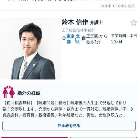
16件中 1-16件を表示
鈴木 信作
弁護士
王子総合法律事務所
王子駅
から
営業時間：本日
東京
北
|
都
区
定休日
徒歩3分
婚外の妊娠
【初回相談無料】【離婚問題に精通】離婚後の人生まで見越して粘り
強く交渉致します。交渉から調停・裁判まで一貫対応。離婚調停／不
貞慰謝料／養育費／親権獲得／熟年離婚など。男性、女性側双方とも
お任せを【王子駅3分】【当日／夜間相談可（要予約）】
料金表を見る