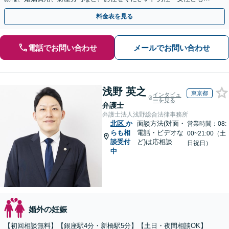
ご相談をお待ちしております【休日・夜間相談可】
料金表を見る
電話でお問い合わせ
メールでお問い合わせ
浅野 英之
東京都
インタビュ
ーを見る
弁護士
弁護士法人浅野総合法律事務所
北区
か
面談方法(対面・
営業時間：08:
らも相
電話・ビデオな
00~21:00（土
談受付
ど)は応相談
日祝日）
中
婚外の妊娠
【初回相談無料】【銀座駅4分・新橋駅5分】【土日・夜間相談OK】