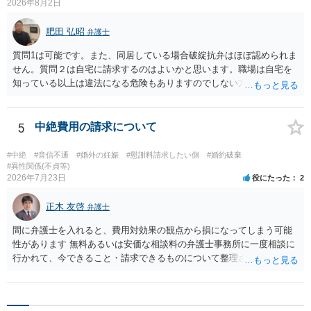
2026年8月2日
肥田 弘昭
弁護士
質問1は可能です。また、同居している場合破綻抗弁はほぼ認められま
せん。質問２は自宅に請求するのはよいかと思います。職場は自宅を
知っている以上は違法になる危険もありますのでしない方が良いで
す。質問３は可能かと思います。質問４は悪意の遺棄などに該当する
かと思います。有責配偶者ですので相手方からの離婚は拒否しても仮
に訴訟されても法的に成立しません。質問５は認知すると養育費支払
5
中絶費用の請求について
い、相続権が発生します。合意があれば法的に可能ですが法律で強制
することはできません。質問６は可能です。質問７は不貞行為の写真
#中絶
#音信不通
#婚外の妊娠
#慰謝料請求したい側
#婚約破棄
データ（ハメ撮り）、第三者撮影の腕組み写真、夫の自白録音まであ
#異性関係(不貞等)
2026年7月23日
役にたった
2
るのであれば十分かと思います。ご参考にしてください。
正木 友啓
弁護士
間に弁護士を入れると、費用対効果の観点から損になってしまう可能
性があります 無料あるいは安価な相談料の弁護士事務所に一度相談に
行かれて、今できること・請求できるものについて整理されるのがよ
いかと思います