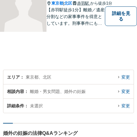
軽にご連絡ください。
東京都
北区
赤羽駅
から徒歩1分
|
【赤羽駅徒歩1分】離婚／遺産
詳細を見
分割などの家事事件を得意と
る
しています。刑事事件にも対
応可能。複数対応ご希望の場
合、2名の弁護士で相談に対応
します。他事務所と連携した
弁護団事件の経験多数。【セ
カンドオピニオン対応】お気
軽にご連絡ください。
エリア
東京都、北区
変更
相談内容
離婚・男女問題、婚外の妊娠
変更
詳細条件
未選択
変更
婚外の妊娠の法律Q&Aランキング