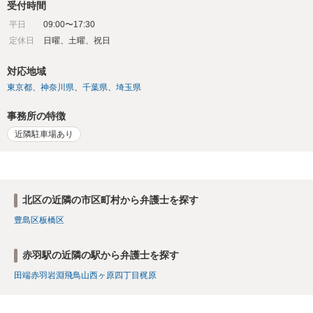
受付時間
平日
09:00〜17:30
定休日
日曜、土曜、祝日
対応地域
東京都
神奈川県
千葉県
埼玉県
事務所の特徴
近隣駐車場あり
北区の近隣の市区町村から弁護士を探す
豊島区
板橋区
赤羽駅の近隣の駅から弁護士を探す
田端
赤羽岩淵
飛鳥山
西ヶ原四丁目
梶原