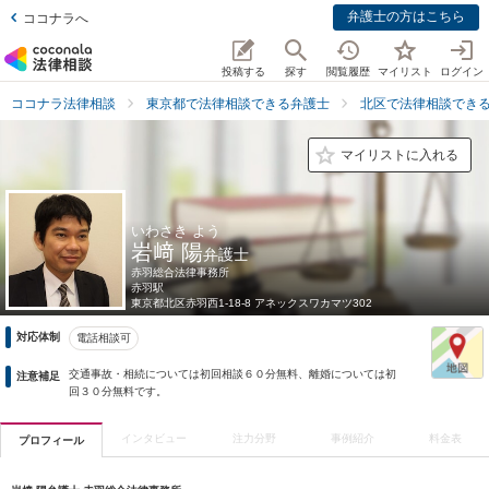
弁護士の方はこちら
ココナラへ
投稿する
探す
閲覧履歴
マイリスト
ログイン
ココナラ法律相談
東京都で法律相談できる弁護士
北区で法律相談でき
マイリストに入れる
いわさき よう
岩﨑 陽
弁護士
赤羽総合法律事務所
赤羽駅
東京都
北区赤羽西1-18-8 アネックスワカマツ302
対応体制
電話相談可
交通事故・相続については初回相談６０分無料、離婚については初
注意補足
回３０分無料です。
インタビュー
注力分野
事例紹介
料金表
プロフィール