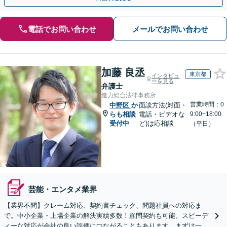
電話でお問い合わせ
メールでお問い合わせ
加藤 良丞
東京都
インタビュ
ーを見る
弁護士
造力総合法律事務所
営業時間：0
中野区
か
面談方法(対面・
らも相談
電話・ビデオな
9:00~18:00
受付中
ど)は応相談
（平日）
芸能・エンタメ業界
【業界不問】クレーム対応、契約書チェック、問題社員への対応ま
で。中小企業・上場企業の解決実績多数！顧問契約も可能。スピーデ
ィーな対応が会社の良い評価につながることもあります。まずは一度