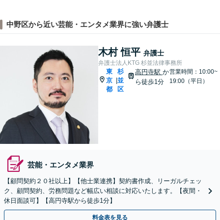
中野区から近い芸能・エンタメ業界に強い弁護士
木村 恒平
弁護士
弁護士法人KTG 杉並法律事務所
東
杉
高円寺駅
か
営業時間：10:00~
京
並
|
19:00（平日）
ら徒歩1分
都
区
芸能・エンタメ業界
【顧問契約２０社以上】【他士業連携】契約書作成、リーガルチェッ
ク、顧問契約、労務問題など幅広い相談に対応いたします。【夜間・
休日面談可】【高円寺駅から徒歩1分】
料金表を見る