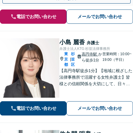
電話でお問い合わせ
メールでお問い合わせ
小島 麗香
弁護士
弁護士法人KTG 杉並法律事務所
東
杉
高円寺駅
か
営業時間：10:00~
京
並
|
19:00（平日）
ら徒歩1分
都
区
【高円寺駅徒歩1分】【地域に根ざした
法律事務所で活躍する女性弁護士】皆
様との信頼関係を大切にして、日々業
務を行っております。【離婚問題】
【相続】【債務整理】お悩みごとあり
ましたら、お気軽にご相談ください。
電話でお問い合わせ
メールでお問い合わせ