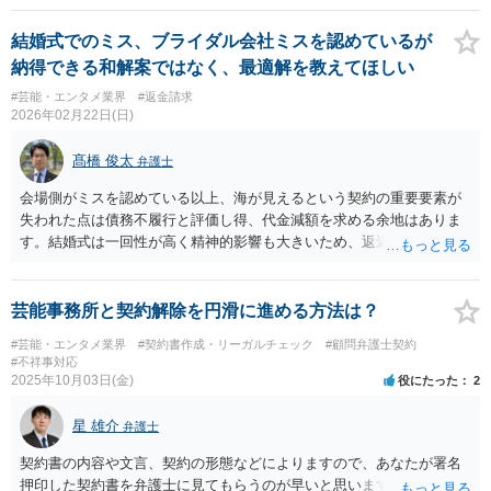
結婚式でのミス、ブライダル会社ミスを認めているが
納得できる和解案ではなく、最適解を教えてほしい
#芸能・エンタメ業界
#返金請求
2026年02月22日(日)
髙橋 俊太
弁護士
会場側がミスを認めている以上、海が見えるという契約の重要要素が
失われた点は債務不履行と評価し得、代金減額を求める余地はありま
す。結婚式は一回性が高く精神的影響も大きいため、返還額について
一定の増額交渉は可能でしょう。他方、実損害がなく写真撮影等も実
施済みであれば、裁判で費用の50％返金が認められる可能性は高いと
はいえません。訴訟コストも踏まえ、まずは10〜20％程度の減額を目
芸能事務所と契約解除を円滑に進める方法は？
標にした交渉を検討するのが現実的なのではないかと思われます。
#芸能・エンタメ業界
#契約書作成・リーガルチェック
#顧問弁護士契約
#不祥事対応
2025年10月03日(金)
役にたった
2
星 雄介
弁護士
契約書の内容や文言、契約の形態などによりますので、あなたが署名
押印した契約書を弁護士に見てもらうのが早いと思います