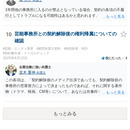
したがって、本件展示は「授業の過程」要件を満たさず、３５条によ
1年間他の事務所に入るのが禁止となっている場合、契約の条項の不履
る適法化はできないと考えられます。 ただし、繰り返しになります
行としてトラブルになる可能性はあるかと思われます。
が、ご相談のケースのような事案が裁判沙汰になることが現実的には
ほぼないため、今後も裁判例が積み重なる可能性がきわめて低く、ど
ちらの解釈が正しいのかについて司法の判断が下されることがないも
10
芸能事務所との契約解除後の権利帰属についての
のと思われます。
確認
#芸能・エンタメ業界
#顧問弁護士契約
#知的財産・特許
#契約書作成・リーガルチェック
2025年6月15日
役にたった
3
企業法務に強い弁護士
並木 重伸
弁護士
この条項は、「契約解除後のメディア出演であっても、契約解除前の
事務所の営業努力によって決まったものであれば、それに関する著作
物（ドラマ、映画、CM等）について、あなたは肖像権やパブリシティ
権を主張することはできず、何かある場合は協議して決定する」とい
う意味と思われます。 事務所が獲得した仕事から生じる権利を、解除
後も事務所が管理すること自体には合理性がある場合もあります。し
もっとみる
かし「事務所に帰属する」という表現は、本来他人に譲渡できるもの
ではない肖像権等が事務所に渡ってしまうかのようにも読め、あなた
の権利を過剰に制限する恐れもあります。 ご指摘の箇所も含め、解除