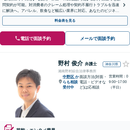
問契約が可能。対消費者のクレーム処理や契約不履行トラブルを迅速
に解決へ。アパレル、飲食など幅広い業界に対応。あなたのビジネス
の法的基盤を強固にサポートします。
料金表を見る
電話で面談予約
メールで面談予約
野村 俊介
弁護士
神奈川県
湘南野村綜合法律事務所
営業時間：0
中野区
か
面談方法(対面・
らも相談
電話・ビデオな
9:00~17:00
受付中
ど)は応相談
（平日）