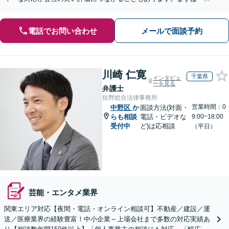
ご相談を！【完全個室】【夜間／土日祝対応】
電話でお問い合わせ
メールで面談予約
川崎 仁寛
千葉県
インタビュ
ーを見る
弁護士
佐野総合法律事務所
営業時間：0
中野区
か
面談方法(対面・
らも相談
電話・ビデオな
9:00~18:00
受付中
ど)は応相談
（平日）
芸能・エンタメ業界
関東エリア対応【夜間・電話・オンライン相談可】不動産／建設／運
送／医療業界の経験豊富！中小企業～上場会社まで多数の対応実績あ