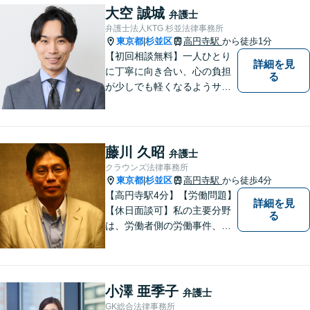
う日々精進して参ります。
大空 誠城
弁護士
【夜間や休日相談も対応可
弁護士法人KTG 杉並法律事務所
能】【メール・WEB面談可】
東京都
杉並区
高円寺駅
から徒歩1分
|
【初回相談無料】一人ひとり
詳細を見
に丁寧に向き合い、心の負担
る
が少しでも軽くなるようサポ
ートいたします。問題の背景
にも目を向け、その先の暮ら
しまで見据えた支えを大切に
しています。【夜間や休日相
藤川 久昭
弁護士
談も対応可能】【メール・WE
クラウンズ法律事務所
B面談可】
東京都
杉並区
高円寺駅
から徒歩4分
|
【高円寺駅4分】【労働問題】
詳細を見
【休日面談可】私の主要分野
る
は、労働者側の労働事件、企
業法務（顧問先約４０社）、
破産・再生・任意整理です。
相談件数、訴訟案件、交渉案
件を数多く担当しています。
小澤 亜季子
弁護士
依頼人さまにとって、最大限
GK総合法律事務所