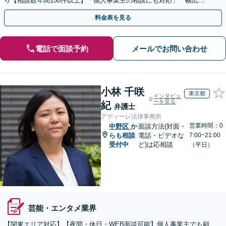
り【相談数年間150件以上】「個人事業主の相談にも対応」「幅広い
顧問プランをご用意／従業員・ご家族様の無料相談あり」
料金表を見る
電話で面談予約
メールでお問い合わせ
小林 千咲
東京都
インタビュ
ーを見る
紀
弁護士
アディーレ法律事務所
営業時間：0
中野区
か
面談方法(対面・
らも相談
電話・ビデオな
7:00~21:00
受付中
ど)は応相談
（平日）
芸能・エンタメ業界
【関東エリア対応】【夜間・休日・WEB面談可能】個人事業主でも顧