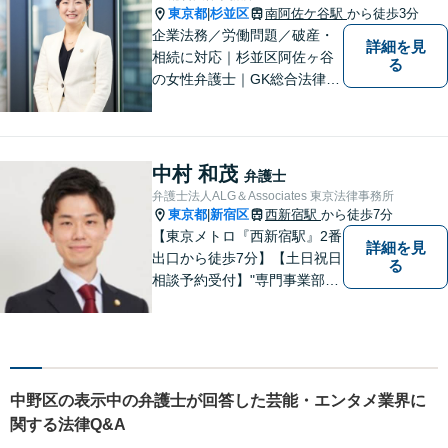
の効用を得られるように頑張
東京都
杉並区
南阿佐ケ谷駅
から徒歩3分
|
っています。
企業法務／労働問題／破産・
詳細を見
相続に対応｜杉並区阿佐ヶ谷
る
の女性弁護士｜GK総合法律事
務所
中村 和茂
弁護士
弁護士法人ALG＆Associates 東京法律事務所
東京都
新宿区
西新宿駅
から徒歩7分
|
【東京メトロ『西新宿駅』2番
詳細を見
出口から徒歩7分】【土日祝日
る
相談予約受付】"専門事業部
制"を導入し、所属弁護士の専
門性強化を図っています。ど
うぞお気軽にご相談くださ
い。
中野区の表示中の弁護士が回答した芸能・エンタメ業界に
関する法律Q&A