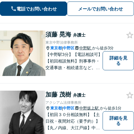
問題、離婚問題、成人・少年の刑事事
電話でお問い合わせ
メールでお問い合わせ
件、相続問題、学校問題、行政事件、
企業法務に強い関心があります。
須藤 晃海
弁護士
東京中野法律事務所
東京都
中野区
中野駅
から徒歩3分
|
【中野駅3分】【電話相談可】
詳細を見
【初回相談無料】刑事事件・
る
交通事故・相続遺言など。フ
ットワークの軽さと交渉力が
私の大きな強みです。おひと
りで悩みや問題を抱える必要
加藤 茂樹
はありません。お気軽に弁護
弁護士
士にご相談ください【休日・
アクシアム法律事務所
夜間相談可】
東京都
中野区
中野坂上駅
から徒歩1分
|
【初回３０分相談無料】【土
詳細を見
日祝・夜間対応（要予約）】
る
【丸ノ内線、大江戸線】中野