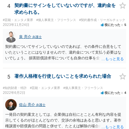
動を妨害する旨⽰唆して，移籍・独⽴を諦めさせること（優越的地位
4
契約書にサインをしていないのですが、違約金を
の濫⽤等）を例示しています。 ライバー事務所にも同様のことが言え
求められる。
る可能性があり、あなたのケースでも、独占禁止法上問題となり得ま
#芸能・エンタメ業界
#個人事業主・フリーランス
#契約書作成・リーガルチェック
す。 ただし、「※これら⾏為が実際に独占禁⽌法違反となるかどうか
2023年11月24日
役にたった
5
は，具体的態様に照らして個別に判断されることとなる。例えば，優
越的地位の濫⽤に関して，不当に不利益を与えるか否かは，課される
泉 亮介
弁護士
義務等の内容や期間が⽬的に照らして過⼤であるか，与える不利益の
程度，代償措置の有無やその⽔準，あらかじめ⼗分な協議が⾏われた
契約書についてサインしていないのであれば、その条件に合意をして
か等を考慮の上，個別具体的に判断される」という指摘もなされてい
いたということにはなりませんので、違約金について支払う必要はな
るので、ご事案に応じ、挙げられている事情を具体的に検討して行く
いでしょう。 損害賠償請求等についても自身の仕事を全て処理してか
必要があります。 なお、退所等で事務所側と揉めるようであれば、弁
ら辞めるのであれば一般的には負担義務はないかと思われます。
護士に直接相談・依頼し、事務所側と交渉にあたってもらう方法もあ
るかと思います。 （参考）「⼈材分野における公正取引委員会の取
5
著作人格権を行使しないことを求められた場合
組」（令和元年９月２５日 公正取引委員会）６頁 https://www.jftc.g
o.jp/houdou/kouenkai/190925kondan_file/siryou2.pdf
#知的財産・特許
#芸能・エンタメ業界
#個人事業主・フリーランス
2022年6月2日
役にたった
4
佐山 亮介
弁護士
一発目の契約案文としては、企業側は自社にとことん有利な内容を提
示してくるのがほとんどなので、交渉の余地はあると思います。著作
権譲渡や賠償責任の問題と併せて、たとえば解除の場合のクリエータ