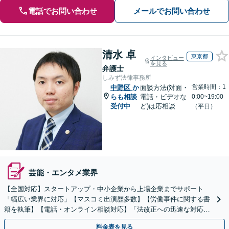
電話でお問い合わせ
メールでお問い合わせ
清水 卓
東京都
インタビュー
を見る
弁護士
しみず法律事務所
営業時間：1
中野区
か
面談方法(対面・
らも相談
電話・ビデオな
0:00~19:00
受付中
ど)は応相談
（平日）
芸能・エンタメ業界
【全国対応】スタートアップ・中小企業から上場企業までサポート
「幅広い業界に対応」【マスコミ出演歴多数】【労働事件に関する書
籍を執筆】【電話・オンライン相談対応】「法改正への迅速な対応」
「労務環境の整備でトラブルを未然に防ぐ」
料金表を見る