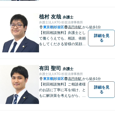
ごとの解決策をご提案いたし
ます。
植村 友哉
弁護士
弁護士法人KTG 杉並法律事務所
東京都
杉並区
高円寺駅
から徒歩1分
|
【初回相談無料】弁護士とし
詳細を見
て働くうえでも、相談、依頼
る
をしてくださる皆様の笑顔を
見られるよう、不安や悩みに
真摯に向き合いながら解決へ
と導くことを心がけていま
す。【夜間や休日相談も対応
有田 聖司
弁護士
可能】【メール・WEB面談
弁護士法人KTG 杉並法律事務所
可】
東京都
杉並区
高円寺駅
から徒歩1分
|
【初回相談無料】ご相談者様
詳細を見
のお話に丁寧に耳を傾け、と
る
もに解決策を考えながら、納
得できる形での問題解決を目
指して尽力いたします。信頼
いただける弁護士になれるよ