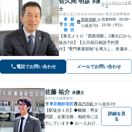
佐久間 明彦
弁護
インタビューを見
る
士
弁護士法人ALG＆Associates 東京法律事務所
東
新
西新宿駅
か
営業時間：00:00~
京
宿
|
23:59（平日）
ら徒歩7分
都
区
【東京メトロ『西新宿駅』2番出口から
徒歩7分】【土日祝日相談予約受
付】"専門事業部制"を導入し、所属弁護
士の専門性強化を図っています。どう
ぞお気軽にご相談ください。
電話でお問い合わせ
メールでお問い合わせ
佐藤 祐介
弁護士
高円寺法律事務所
東京都
杉並区
高円寺駅
から徒歩1分
|
【駅徒歩１分】◆離婚・男女
詳細を見
問題，企業法務，相続等に注
る
力しています◆ お一人おひと
りのお気持ちに即した，事案