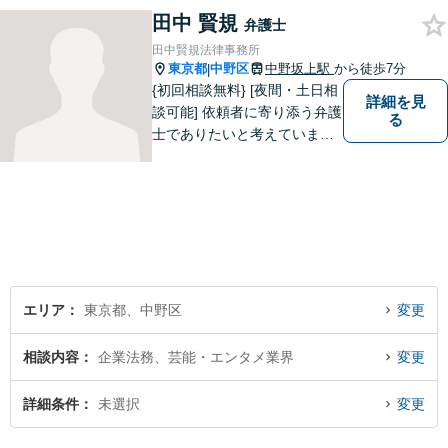
田中 賢規
やかに案件に取り組みます。
弁護士
田中賢規法律事務所
東京都
中野区
中野坂上駅
から徒歩7分
|
{初回相談無料} [夜間・土日相
詳細を見
談可能] 依頼者に寄り添う弁護
る
士でありたいと考えていま
す。どんな事でもお気軽にご
相談ください。
エリア
東京都、中野区
変更
相談内容
企業法務、芸能・エンタメ業界
変更
詳細条件
未選択
変更