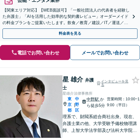
芸能・エンタメ業界
【関東エリア対応】【WEB面談可】「一般社団法人の代表者を経験し
た弁護士」「AIを活用した効率的な契約書レビュー」オーダーメイド
の料金プランをご提案いたします。飲食／教育／建設／IT／運送／不
動産／メーカー／社会福祉法人など幅広い業界に対応
料金表を見る
電話でお問い合わせ
メールでお問い合わせ
星 雄介
弁護
インタビューを見
る
士
星雄介法律事務所
東
中
中野駅
か
営業時間：10:00~1
京
野
|
9:00（平日）
ら徒歩5分
都
区
理系で、財閥系総合商社出身。現在、
弁護士業の他、大学受験予備校物理講
師、上智大学法学部及び法科大学院非
常勤講師、刑事弁護委員会所属。男女