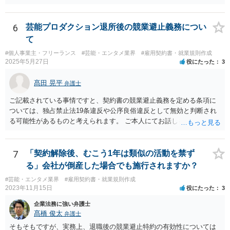
ー側への補償を設けさせるといった修正要望は出してみる価値があり
ます（実際、民法の原則では一方的な委任契約の解除には、必要に応
じて損害の補償をしなければならないと定められています。） ただ、
6
芸能プロダクション退所後の競業避止義務につい
そこで「これはうちの定型書式なので変更できない」といった趣旨の
て
回答があれば、今後の信頼関係の構築を考えても、ご縁がなかったと
#個人事業主・フリーランス
#芸能・エンタメ業界
#雇用契約書・就業規則作成
して契約を見送られた方が良いように思います。
2025年5月27日
役にたった
3
髙田 晃平
弁護士
ご記載されている事情ですと、契約書の競業避止義務を定める条項に
ついては、独占禁止法19条違反や公序良俗違反として無効と判断され
る可能性があるものと考えられます。 ご本人にてお話しを進められる
場合、事務所側から不利な条件を要求されるおそれもございますの
で、弁護士を通じて交渉することも選択肢として取り得るかと思われ
ます。
7
「契約解除後、むこう1年は類似の活動を禁ず
る」会社が倒産した場合でも施行されますか？
#芸能・エンタメ業界
#雇用契約書・就業規則作成
2023年11月15日
役にたった
3
企業法務に強い弁護士
髙橋 俊太
弁護士
そもそもですが、実務上、退職後の競業避止特約の有効性については