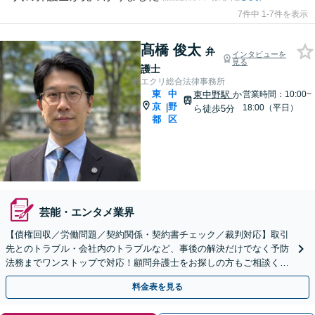
7件中 1-7件を表示
髙橋 俊太
弁
インタビューを
見る
護士
エクリ総合法律事務所
東
中
東中野駅
か
営業時間：10:00~
京
野
|
18:00（平日）
ら徒歩5分
都
区
芸能・エンタメ業界
【債権回収／労働問題／契約関係・契約書チェック／裁判対応】取引
先とのトラブル・会社内のトラブルなど、事後の解決だけでなく予防
法務までワンストップで対応！顧問弁護士をお探しの方もご相談くだ
さい！【顧問経験豊富】【個別案件も対応OK】
料金表を見る