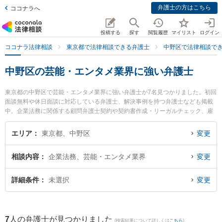
弁護士の方はこちら
ココナラへ
投稿する
探す
閲覧履歴
マイリスト
ログイン
ココナラ法律相談
東京都で法律相談できる弁護士
中野区で法律相談で
中野区の芸能・エンタメ業界に強い弁護士
東京都の中野区で芸能・エンタメ業界に強い弁護士が7名見つかりました。初回
面談無料や休日面談に対応している弁護士、解決事例を持つ弁護士なども掲載
中。企業法務に関係する顧問弁護士契約や契約書作成・リーガルチェック、雇
用契約書・就業規則作成等の細かな分野での絞り込み検索もでき便利です。特
にエクリ総合法律事務所の髙橋 俊太弁護士や星雄介法律事務所の星 雄介弁護
エリア
東京都、中野区
変更
士、東京中野法律事務所の須藤 晃海弁護士のプロフィール情報や弁護士費用、
強みなどが注目されています。『中野区で土日や夜間に発生した芸能・エンタ
相談内容
企業法務、芸能・エンタメ業界
変更
メ業界のトラブルを今すぐに弁護士に相談したい』『芸能・エンタメ業界のト
ラブル解決の実績豊富な近くの弁護士を検索したい』『初回相談無料で芸能・
エンタメ業界を法律相談できる中野区内の弁護士に相談予約したい』などでお
詳細条件
未選択
変更
困りの相談者さんにおすすめです。
7
人の弁護士が見つかりました
(検索結果について詳しくは
こちら
)