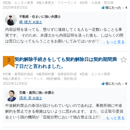
#芸能・エンタメ業界
#個人事業主・フリーランス
#住民・入居者・買主側
2025年8月15日
役にたった
4
不動産・住まいに強い弁護士
林 雄大
弁護士
内容証明を送っても、懲りずに連絡してくる人も一定数いることも事
実です。 そのため、弁護士から内容証明を送った後も、しばらくの間
は窓口になってもらうことをお願いしてみてはいかがでしょうか。 そ
うすれば、もしその方から不当な要求を受けることがあっても、「窓
口（弁護士に）言ってください」とだけお伝えし、それ以外には一切
応じないという姿勢をとることができるため、スタッフの方の負担軽
3
契約解除手続きをしても契約解除日は契約期間満
減を図れると思います。 大変な状況かと思いますが、ご参考になりま
了日だと言われました。
したら幸いです。
#労働・雇用契約違反
#雇用契約書・就業規則作成
#芸能・エンタメ業界
#個人事業主・フリーランス
#契約解除・契約取消
2022年12月6日
役にたった
6
労働・雇用に強い弁護士
清水 卓
弁護士
中途解約禁止の条項が設けられていないのであれば、事務所側に中途
解約を禁止できる根拠はないように思われます。 また、公正取引委員
会という国の機関が「芸能分野において独占禁止法上問題となり得る
行為の想定例」として、「所属事務所が，契約終了後は⼀定期間芸能
活動を⾏えない旨の義務を課し，⼜は移籍・独⽴した場合には芸能活