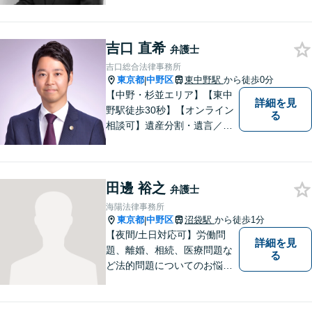
坂上駅徒歩１分。 中野区、杉
並区、練馬区の皆様からご依
頼を多数いただいている地域
吉口 直希
密着型の弁護士です。 おかげ
弁護士
さまで、都内のみならず全国
吉口総合法律事務所
からご相談をいただいており
東京都
中野区
東中野駅
から徒歩0分
|
ます。
【中野・杉並エリア】【東中
詳細を見
野駅徒歩30秒】【オンライン
る
相談可】遺産分割・遺言／不
動産／企業法務【夜間対応
可】【年間230件相談対応】
スピーディーで丁寧な対応。
田邊 裕之
依頼者様の目線に立ち早期問
弁護士
題解決に取り組みます。お気
海陽法律事務所
軽にご相談ください【完全個
東京都
中野区
沼袋駅
から徒歩1分
|
室】
【夜間/土日対応可】労働問
詳細を見
題、離婚、相続、医療問題な
る
ど法的問題についてのお悩み
は東京都中野区の海陽法律事
務所にご相談下さい。町の法
律家として、一つ一つきめ細