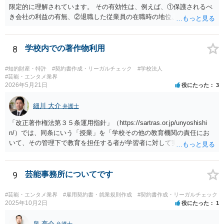
限定的に理解されています。 その有効性は、例えば、①保護されるべ
き会社の利益の有無、②退職した従業員の在職時の地位、③地域的限
定の有無、④競業避止義務の存続期間、⑤禁止される競業行為の範
囲、⑥代償措置の有無といった判断要素によって検討されます。 いず
れにしても、書面を拝見するなど具体的な事情を詳しくお伺いする必
8
学校内での著作物利用
要はありますが、上記判断要素に照らす限り、ご相談のケースにおい
ては会社側の請求は認められにくいのではないかという印象です。
#知的財産・特許
#契約書作成・リーガルチェック
#学校法人
#芸能・エンタメ業界
2026年5月21日
役にたった
3
細川 大介
弁護士
「改正著作権法第３５条運用指針」（https://sartras.or.jp/unyoshishi
n/）では、同条にいう「授業」を「学校その他の教育機関の責任にお
いて、その管理下で教育を担任する者が学習者に対して実施する教育
活動」と定義しています。 該当例として講義・実習、特別活動（学
級活動・クラブ活動・学校行事等）、部活動、課外補習授業等を、該
当しない例として自主的なボランティア活動・保護者会・ＰＴＡ活動
9
芸能事務所についてです
等を列挙しています。 本件をこれに当てはめますと、 ①主体である学
校司書は、学校図書館法第６条第１項上「専ら学校図書館の職務に従
#芸能・エンタメ業界
#雇用契約書・就業規則作成
#契約書作成・リーガルチェック
事する職員」と位置づけられ、運用指針にいう「教育を担任する者」
2025年10月2日
役にたった
1
に該当しません。 ②活動内容も、特別活動・学校行事等ではなく、図
書館独自の読書推進活動であり、該当例のいずれにも当たりません。
泉 亮介
弁護士