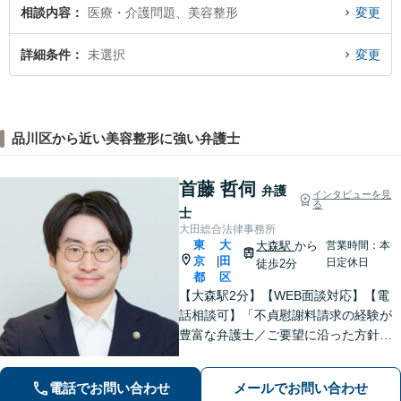
相談内容
医療・介護問題、美容整形
変更
詳細条件
未選択
変更
品川区から近い美容整形に強い弁護士
首藤 哲伺
弁護
インタビューを見
る
士
大田総合法律事務所
東
大
大森駅
から
営業時間：本
京
田
|
日定休日
徒歩2分
都
区
【大森駅2分】【WEB面談対応】【電
話相談可】「不貞慰謝料請求の経験が
豊富な弁護士／ご要望に沿った方針を
一緒に検討します「幅広い相続案件に
対応：遺産分割協議・調停から遺留分
電話でお問い合わせ
メールでお問い合わせ
侵害請求や相続放棄の手続きまで丁寧