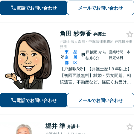
スを提供します。【大井町駅徒歩2分】
電話でお問い合わせ
メールでお問い合わせ
角田 紗弥香
弁護士
弁護士法人森川・中塚法律事務所 戸越銀座事
務所
東
品
戸越駅
から
営業時間：本
京
川
|
日定休日
徒歩6分
都
区
【戸越駅6分】【弁護士歴1３年以上】
【初回面談無料】離婚・男女問題、相
続遺言、不動産など、幅広くお受けし
ています。迅速な対応で早期解決を目
指し、相談者さまが抱えている悩みや
電話でお問い合わせ
メールでお問い合わせ
不安の解消に努めます。お気軽にご相
談ください。【電話・メール相談可】
堀井 準
弁護士