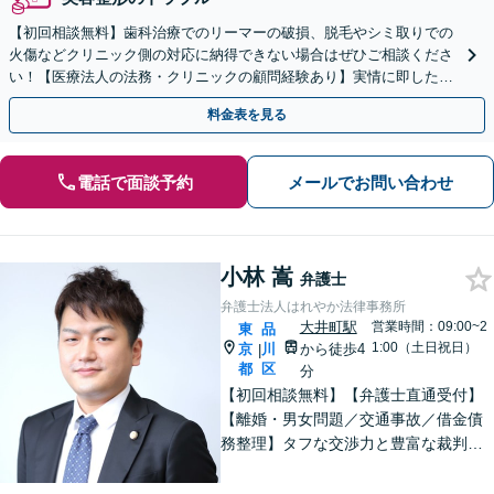
【初回相談無料】歯科治療でのリーマーの破損、脱毛やシミ取りでの
火傷などクリニック側の対応に納得できない場合はぜひご相談くださ
い！【医療法人の法務・クリニックの顧問経験あり】実情に即したア
ドバイスで、納得のできるトラブルの解決を目指します。
料金表を見る
電話で面談予約
メールでお問い合わせ
小林 嵩
弁護士
弁護士法人はれやか法律事務所
大井町駅
営業時間：09:00~2
東
品
1:00（土日祝日）
京
川
から徒歩4
|
都
区
分
【初回相談無料】【弁護士直通受付】
【離婚・男女問題／交通事故／借金債
務整理】タフな交渉力と豊富な裁判の
経験を武器に、徹底的に戦い抜きま
す。オーダーメイドで質の高いサービ