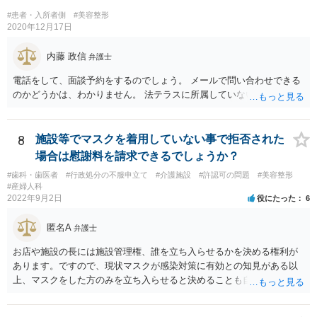
#患者・入所者側
#美容整形
2020年12月17日
内藤 政信
弁護士
電話をして、面談予約をするのでしょう。 メールで問い合わせできる
のかどうかは、わかりません。 法テラスに所属していないので。
8
施設等でマスクを着用していない事で拒否された
場合は慰謝料を請求できるでしょうか？
#歯科・歯医者
#行政処分の不服申立て
#介護施設
#許認可の問題
#美容整形
#産婦人科
2022年9月2日
役にたった
6
匿名A
弁護士
お店や施設の長には施設管理権、誰を立ち入らせるかを決める権利が
あります。ですので、現状マスクが感染対策に有効との知見がある以
上、マスクをした方のみを立ち入らせると決めることも自由であり、
不当な差別には当たらないと考えられます。 これが公衆浴場や旅館業
など公益的な側面のある業種ですと、公衆浴場法など各種業法で定め