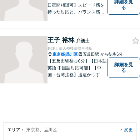
詳細を見
日夜間相談可】スピード感を
る
持った対応と、バランス感覚
を大切にして、依頼者の方の
ベストパートナーとなるよう
尽力いたします。ご不安な点
王子 裕林
など何でもお気軽にご質問く
弁護士
ださい。ご希望に沿った解決
弁護士法人裕後法律事務所
に向け全力を尽くします。
東京都
品川区
五反田駅
から徒歩6分
|
【五反田駅徒歩6分】【日本語
詳細を見
英語 中国語対応可能】【中
る
国・台湾法務】迅速かつ丁寧
に対応いたします。まずは、
メールでご相談ください。
エリア
東京都、品川区
変更