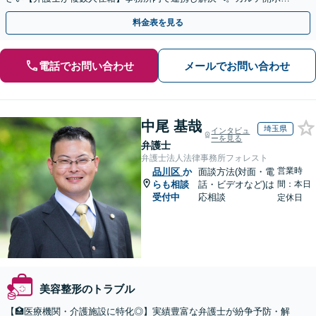
返金・賠償請求をサポートいたします【休日夜間面談可】
料金表を見る
電話でお問い合わせ
メールでお問い合わせ
中尾 基哉
埼玉県
インタビュ
ーを見る
弁護士
弁護士法人法律事務所フォレスト
営業時
品川区
か
面談方法(対面・電
らも相談
話・ビデオなど)は
間：本日
受付中
応相談
定休日
美容整形のトラブル
【🏥医療機関・介護施設に特化◎】実績豊富な弁護士が紛争予防・解