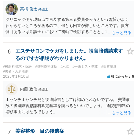
髙橋 俊太
弁護士
クリニック側が現時点で言及する第三者委員会云々という趣旨がよく
わからないところがあるので、何とも回答が難しいところです。貴方
側（あるいは弁護士）において初動で検討することとしては、クリニ
ックから診療記録の入手をすること、緊急入院先の診断内容の確認や
医師意見聴取などが考えられるかと思います。それらを踏まえてクリ
ニック側の過失を肯定できそうであれば、クリニックに対して具体的
6
エステサロンでケガをしました。損害賠償請求す
に損害賠償請求をしていくことになります。
るのですが相場がわかりません。
#慰謝料請求・訴訟
#説明義務違反
#示談
#手術ミス・事故
#美容整形
#患者・入所者側
2025年1月10日
役にたった
5
内藤 政信
弁護士
１センチ１センチだと後遺障害としては認められないですね。 交通事
故の後遺障害慰謝料算定基準を調べるといいでしょう。 通院慰謝料の
増額事由にはなるでしょう。
7
美容整形 目の後遺症