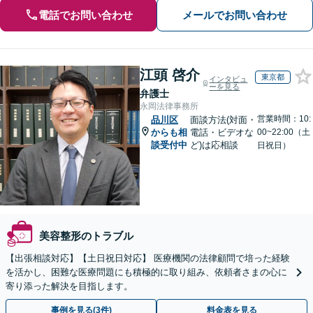
電話でお問い合わせ
メールでお問い合わせ
江頭 啓介
東京都
インタビュ
ーを見る
弁護士
永岡法律事務所
営業時間：10:
品川区
面談方法(対面・
からも相
電話・ビデオな
00~22:00（土
談受付中
ど)は応相談
日祝日）
美容整形のトラブル
【出張相談対応】【土日祝日対応】 医療機関の法律顧問で培った経験
を活かし、困難な医療問題にも積極的に取り組み、依頼者さまの心に
寄り添った解決を目指します。
事例を見る(3件)
料金表を見る