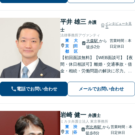
にサポートいたします」【完全個室対
応】
平井 雄三
弁護
インタビューを見
る
士
法律事務所アヴァンティ
東
大
大森駅
から
営業時間：本
京
田
|
日定休日
徒歩2分
都
区
【初回面談無料】【WEB面談可】【夜
間・休日相談可】離婚・交通事故・借
金・相続・労働問題の解決に尽力。
「理想の未来」から逆算したスピード
対応で、正当な権利と納得のいく結果
電話でお問い合わせ
メールでお問い合わせ
を最後まで追求します。
岩崎 健一
弁護士
ミカタ弁護士法人 東京事務所
東
渋
恵比寿駅
から
営業時間：本
京
谷
|
日定休日
徒歩8分