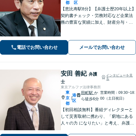
都
区
【恵比寿駅8分】【弁護士歴20年以上】
契約書チェック・労務対応など企業法
務の豊富な実績に加え、財産分与・親
権など離婚問題のご相談も100件以上の
実績あり。法人・個人問わず、誠実に
寄り添い最適な解決を目指します。
電話でお問い合わせ
メールでお問い合わせ
【初回相談可能】【WEB面談可能】
安田 善紀
弁護
インタビューを見
る
士
東京アルファ法律事務所
東
田町駅
か
営業時間：09:30~18:
港
京
|
00（土日祝日）
ら徒歩6分
区
都
【初回相談無料】番組ディレクターと
して災害取材に携わり、「窮地にある
人々の力 になりたい」と考え、弁護士
を志しました。「依頼者の未 来を守