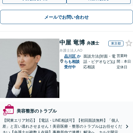
メールでお問い合わせ
中屋 竜博
弁護士
東京都
弁護士法人AO
営業時
品川区
か
面談方法(対面・電
らも相談
話・ビデオなど)は
間：本日
受付中
応相談
定休日
美容整形のトラブル
【関東エリア対応】【電話・LINE相談可】【初回面談無料】「個人
差」と言い逃れさせません！美容医療・整形のトラブルはお任せくだ
さい【弁護士が複数人在籍】事務所内で連携し解決へ。カルテ開示や