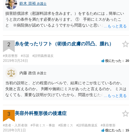
鈴木 崇裕
弁護士
損害賠償請求（慰謝料請求を含みます。）をするためには，簡単にい
うと次の条件を満たす必要があります。 ① 手術にミスがあったこ
と ※病院側が認めているようですから問題ないと思います。 ② 手
術のミスの「せいで」仕事を休まなければならなくなったこと ③ 手
術のミスの「せいで」マスクが外せなくなったこと ④ 仕事を休まな
ければならなくなった「せいで」休業損害が発生したこと ⑤ マスク
2
糸を使ったリフト（術後の皮膚の凹凸、腫れ）
を外せなくなった「せいで」経済的に評価できる精神的な損害が発生
したこと 「せいで」と強調した点が，内藤先生のご指摘なさる「相当
#美容整形
#示談
#説明義務違反
因果関係」です。 手術のミスと関係のないことまでは責任追及ができ
2019年3月24日
役にたった
20
ないということです。 手術のミスの結果，手術前と比べて見た目が著
しく悪くなってしまったとか， 手術のミスの結果，入院期間が延びて
内藤 政信
弁護士
しまったとかいう事情があれば， 追加請求が可能な余地があります。
当初の説明と、どの程度のレベルで、結果にそごが生じているのか。
ただし，手術代の返金に応じた際に「これ以上金銭の請求はしませ
失敗と言えるのか。 判断や施術にミスがあったと言えるのか。 ミスは
ん」という趣旨の合意をしてしまっていると， 上記の請求は，基本的
なくても、重要な説明が欠けていたから、問題が生じたのか。 美容整
には困難となります。
形にある程度通じてる弁護士を探せるかどうか。
3
美容外科整形後の後遺症
#患者・入所者側
#手術ミス・事故
#医療ミス
#説明義務違反
#美容整形
2018年3月1日
役にたった
15