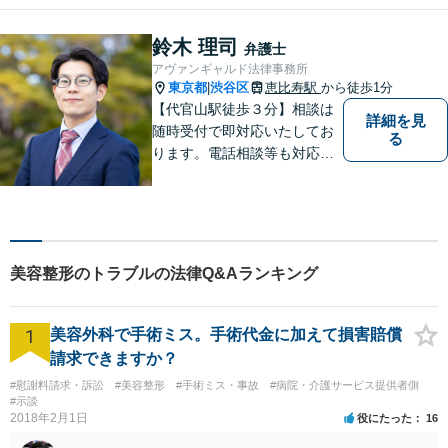
様のお話をしっかりと伺い、
最適な解決策を提案【年中無
鈴木 理司
弁護士
休・早朝夜間対応可能（要予
アヴァンギャルド法律事務所
約）】
東京都
渋谷区
恵比寿駅
から徒歩1分
|
【代官山駅徒歩３分】相談は
詳細を見
随時受付で即対応いたしてお
る
ります。電話相談等も対応可
能です。すべてのご相談者様
の、明日の幸せのために、私
は全力を尽くします。
美容整形のトラブルの法律Q&Aランキング
1
美容外科で手術ミス。手術代金に加えて損害賠償
請求できますか？
#慰謝料請求・訴訟
#美容整形
#手術ミス・事故
#病院・介護サービス提供者側
#示談
2018年2月1日
役にたった
16