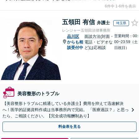
6件中 1-6件を表示
五領田 有信
弁護士
埼玉県
レンジャー五領田法律事務所
営業時間：00:
品川区
面談方法(対面・
からも相
電話・ビデオな
00~23:59（土
談受付中
ど)は応相談
日祝日）
美容整形のトラブル
【美容整形トラブルに精通している弁護士】費用を抑えて迅速解決
へ！医学的証拠資料作成は当事務所内で完結。 「医療過誤？」と思っ
たら、ご相談ください。【完全成功報酬制あり】
料金表を見る