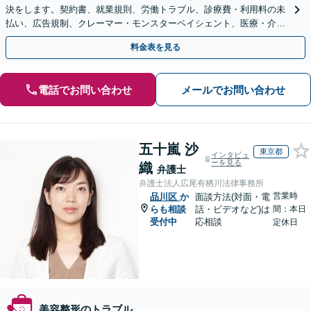
決をします。契約書、就業規則、労働トラブル、診療費・利用料の未
払い、広告規制、クレーマー・モンスターペイシェント、医療・介護
事故などに対応【顧問契約あり】
料金表を見る
電話でお問い合わせ
メールでお問い合わせ
五十嵐 沙
東京都
インタビュ
ーを見る
織
弁護士
弁護士法人広尾有栖川法律事務所
営業時
品川区
か
面談方法(対面・電
らも相談
話・ビデオなど)は
間：本日
受付中
応相談
定休日
美容整形のトラブル