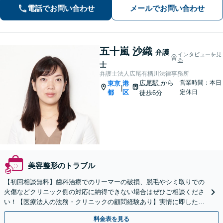
る」という信念は、離婚・相続等の家
電話でお問い合わせ
メールでお問い合わせ
事案件から企業法務まですべての案件
に共 通する原動力だと考えています。
五十嵐 沙織
弁護
インタビューを見
る
士
弁護士法人広尾有栖川法律事務所
広尾駅
から
営業時間：本日
東京
港
|
都
区
定休日
徒歩6分
美容整形のトラブル
【初回相談無料】歯科治療でのリーマーの破損、脱毛やシミ取りでの
火傷などクリニック側の対応に納得できない場合はぜひご相談くださ
い！【医療法人の法務・クリニックの顧問経験あり】実情に即したア
ドバイスで、納得のできるトラブルの解決を目指します。
料金表を見る