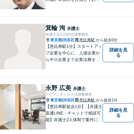
ます。刑事事件／相続問題／
離婚問題／不動産問題／労働
問題など、幅広く対応可能。
【当日／夜間／休日対応可
箕輪 洵
弁護士
能】一人で悩まず一緒に問題
弁護士法人GVA法律事務所
を解決しましょう。お気軽に
東京都
渋谷区
恵比寿駅
から徒歩0分
|
ご相談下さい。
【恵比寿駅1分】スタートアッ
詳細を見
プ企業を中心に、上場企業か
る
ら中小企業まで企業法務を幅
広く対応しております。多種
多様な事態・業態のクライア
ントのサポートをしてきた経
験を生かして、幅広い分野の
永野 広美
弁護士
法務課題の解決に対応いたし
アヴァンギャルド法律事務所
ます。
東京都
渋谷区
恵比寿駅
から徒歩1分
|
【恵比寿駅徒歩1分】【弁護士
詳細を見
直通LINE・チャットで相談可
る
能】弁護士2人体制で案件に取
り組み、多角的な視点から迅
速に解決に導きます。依頼者