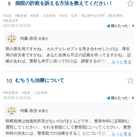
られた理由以外での利用拒否は禁止されていますし、公の施設でもマ
9
病院の詐欺を訴える方法を教えてください！
スクなしだけでの利用拒否は問題となりえますが、民間のお店に対し
ては慰謝料の請求は認められないと考えられます。
#示談
#被害者
#患者・入所者側
#本名・住所・電話番号が判明
#美容整形
#返金請求
2021年11月23日
役にたった
4
内藤 政信
弁護士
県の厚生局ですかね。 カルテとレセプトを突き合わせしたのは、厚生
局の担当者ですかね。 あなた自身も不正の証拠を持ってますかね。 証
拠があれば。警察も本庁に持って行けば、調査するのではないで すか
ね。 あなた自身も証拠を持ってるなら、直接損害賠償請求してもいい
で しょう。
10
むちうち治療について
#美容整形
#患者・入所者側
2019年11月25日
役にたった
6
内藤 政信
弁護士
頸椎捻挫は他覚的所見がないのがほとんどです。 整形外科に定期的に
通院してください。 それを前提にして整骨院にいってください。 整形
外科の先生には、整骨院での治療をするこ とについて話し、OKをも