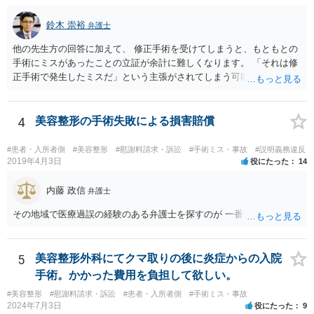
鈴木 崇裕
弁護士
他の先生方の回答に加えて、 修正手術を受けてしまうと、もともとの
手術にミスがあったことの立証が余計に難しくなります。 「それは修
正手術で発生したミスだ」という主張がされてしまう可能性があるか
らです。 心身の苦痛はあるでしょうけれども、損害賠償請求などをご
検討なさっているのであれば、修正手術を受けるまえに弁護士に相談
して対応を決めることを強くお勧めいたします。
4
美容整形の手術失敗による損害賠償
#患者・入所者側
#美容整形
#慰謝料請求・訴訟
#手術ミス・事故
#説明義務違反
2019年4月3日
役にたった
14
内藤 政信
弁護士
その地域で医療過誤の経験のある弁護士を探すのが 一番近道だね。
5
美容整形外科にてクマ取りの後に炎症からの入院
手術。かかった費用を負担して欲しい。
#美容整形
#慰謝料請求・訴訟
#患者・入所者側
#手術ミス・事故
2024年7月3日
役にたった
9