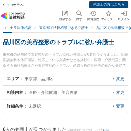
弁護士の方はこちら
ココナラへ
投稿する
探す
閲覧履歴
マイリスト
ログイン
ココナラ法律相談
東京都で法律相談できる弁護士
品川区で法律相談で
品川区の美容整形のトラブルに強い弁護士
東京都の品川区で美容整形のトラブルに強い弁護士が6名見つかりました。初回
面談無料や休日面談に対応している弁護士なども掲載中。医療・介護問題に関
係する歯科治療ミスや美容整形のトラブル、産婦人科の訴訟等の細かな分野で
の絞り込み検索もでき便利です。特に弁護士法人はれやか法律事務所の小林 嵩
弁護士や弁護士法人森川・中塚法律事務所 戸越銀座事務所の角田 紗弥香弁護
エリア
東京都、品川区
変更
士、弁護士法人シトワイヤンの堀井 準弁護士のプロフィール情報や弁護士費
用、強みなどが注目されています。『品川区で土日や夜間に発生した美容整形
相談内容
医療・介護問題、美容整形
変更
のトラブルのトラブルを今すぐに弁護士に相談したい』『美容整形のトラブル
のトラブル解決の実績豊富な近くの弁護士を検索したい』『初回相談無料で美
容整形のトラブルを法律相談できる品川区内の弁護士に相談予約したい』など
詳細条件
未選択
変更
でお困りの相談者さんにおすすめです。
6
人の弁護士が見つかりました
(検索結果について詳しくは
こちら
)