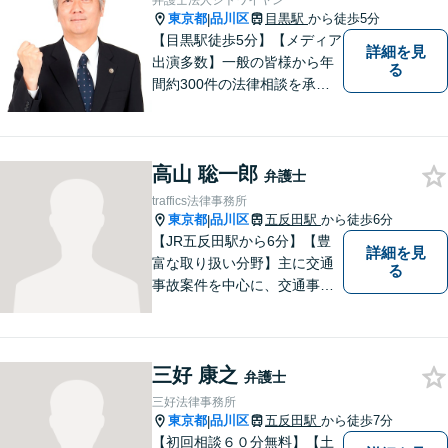
弁護士法人シトワイヤン
東京都
品川区
目黒駅
から徒歩5分
|
【目黒駅徒歩5分】【メディア
詳細を見
出演多数】一般の皆様から年
る
間約300件の法律相談を承
り、問題解決に貢献して参り
ました。30年の豊富な経験と
実績を持つベテラン弁護士が
高山 聡一郎
率いるチームが、迅速かつ的
弁護士
確に対応いたします。
traffics法律事務所
東京都
品川区
五反田駅
から徒歩6分
|
【JR五反田駅から6分】【豊
詳細を見
富な取り扱い分野】主に交通
る
事故案件を中心に、交通事故
被害者の代理人となって保険
会社との交渉に日々尽力して
まいりました。何かお困りご
三好 康之
とやお悩みがございました
弁護士
ら、お気軽にご相談くださ
三好法律事務所
い。
東京都
品川区
五反田駅
から徒歩7分
|
【初回相談６０分無料】【土