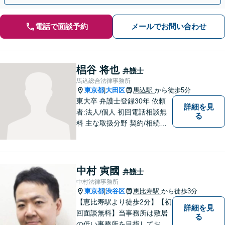
電話で面談予約
メールでお問い合わせ
椙谷 将也
弁護士
馬込総合法律事務所
東京都
大田区
馬込駅
から徒歩5分
|
東大卒 弁護士登録30年 依頼
詳細を見
者:法人/個人 初回電話相談無
る
料 主な取扱分野 契約/相続・
遺言/離婚・男女問題/労働問
題/交通事故/不動産/刑事事件
中村 寅國
弁護士
中村法律事務所
東京都
渋谷区
恵比寿駅
から徒歩3分
|
【恵比寿駅より徒歩2分】【初
詳細を見
回面談無料】当事務所は敷居
る
の低い事務所を目指しており