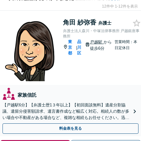
12件中 1-12件を表示
角田 紗弥香
弁護士
弁護士法人森川・中塚法律事務所 戸越銀座事
務所
東
品
戸越駅
から
営業時間：本
京
川
|
日定休日
徒歩6分
都
区
家族信託
【戸越駅6分】【弁護士歴1３年以上】【初回面談無料】遺産分割協
議、遺留分侵害額請求、遺言書作成など幅広く対応。相続人の数が多
い場合や不動産がある場合など、複雑な相続もお任せください。迅速
な対応で早期解決を目指します。【電話・メール相談可】
料金表を見る