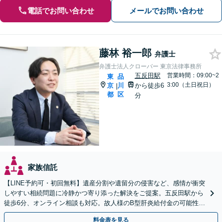
電話でお問い合わせ
メールでお問い合わせ
藤林 裕一郎
弁護士
弁護士法人クローバー 東京法律事務所
五反田駅
営業時間：09:00~2
東
品
3:00（土日祝日）
京
川
から徒歩6
|
都
区
分
家族信託
【LINE予約可・初回無料】遺産分割や遺留分の侵害など、感情が衝突
しやすい相続問題に冷静かつ寄り添った解決をご提案。五反田駅から
徒歩6分、オンライン相談も対応。故人様のB型肝炎給付金の可能性に
も目を配り、ご遺族の利益を全力で支援します。
料金表を見る