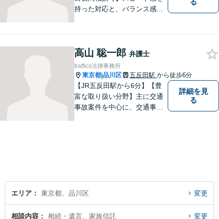
る
持った対応と、バランス感覚
を大切にして、依頼者の方の
ベストパートナーとなるよう
尽力いたします。ご不安な点
高山 聡一郎
など何でもお気軽にご質問く
弁護士
ださい。ご希望に沿った解決
traffics法律事務所
に向け全力を尽くします。
東京都
品川区
五反田駅
から徒歩6分
|
【JR五反田駅から6分】【豊
詳細を見
富な取り扱い分野】主に交通
る
事故案件を中心に、交通事故
被害者の代理人となって保険
会社との交渉に日々尽力して
まいりました。何かお困りご
とやお悩みがございました
ら、お気軽にご相談くださ
い。
エリア
東京都、品川区
変更
相談内容
相続・遺言、家族信託
変更