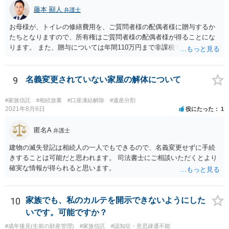
藤本 顯人
弁護士
お母様が、トイレの修繕費用を、ご質問者様の配偶者様に贈与するか
たちとなりますので、所有権はご質問者様の配偶者様が得ることにな
ります。 また、贈与については年間110万円まで非課税であり、トイ
レの修繕費であればこの枠内に収まると思います。
9
名義変更されていない家屋の解体について
#家族信託
#相続放棄
#口座凍結解除
#遺産分割
2021年8月6日
役にたった
1
匿名A
弁護士
建物の滅失登記は相続人の一人でもできるので、名義変更せずに手続
きすることは可能だと思われます。 司法書士にご相談いただくとより
確実な情報が得られると思います。
10
家族でも、私のカルテを開示できないようにした
いです。可能ですか？
#成年後見(生前の財産管理)
#家族信託
#認知症・意思疎通不能