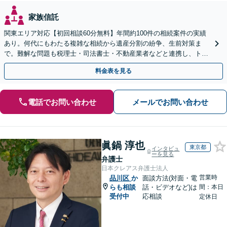
家族信託
関東エリア対応【初回相談60分無料】年間約100件の相続案件の実績
あり。何代にもわたる複雑な相続から遺産分割の紛争、生前対策ま
で。難解な問題も税理士・司法書士・不動産業者などと連携し、トー
タルサポートで解決へ。まずはお気軽にご相談ください。
料金表を見る
電話でお問い合わせ
メールでお問い合わせ
眞鍋 淳也
東京都
インタビュ
ーを見る
弁護士
日本クレアス弁護士法人
営業時
品川区
か
面談方法(対面・電
らも相談
話・ビデオなど)は
間：本日
受付中
応相談
定休日