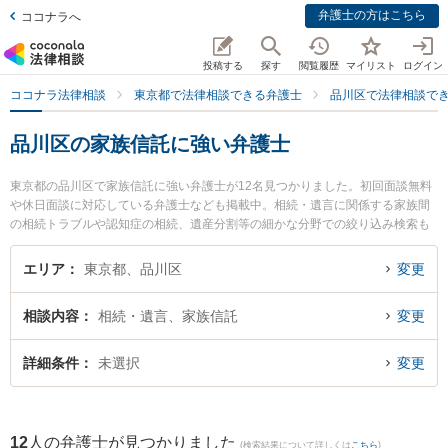
弁護士の方はこちら
ココナラへ
投稿する
探す
閲覧履歴
マイリスト
ログイン
ココナラ法律相談
東京都で法律相談できる弁護士
品川区で法律相談で
品川区の家族信託に強い弁護士
東京都の品川区で家族信託に強い弁護士が12名見つかりました。初回面談無料
や休日面談に対応している弁護士なども掲載中。相続・遺言に関係する家族間
の相続トラブルや認知症の相続、遺産分割等の細かな分野での絞り込み検索も
でき便利です。特に弁護士法人森川・中塚法律事務所 戸越銀座事務所の角田 紗
弥香弁護士や弁護士法人クローバー 東京法律事務所の藤林 裕一郎弁護士、弁護
エリア
東京都、品川区
変更
士法人はれやか法律事務所の小林 嵩弁護士のプロフィール情報や弁護士費用、
強みなどが注目されています。『品川区で土日や夜間に発生した家族信託のト
相談内容
相続・遺言、家族信託
変更
ラブルを今すぐに弁護士に相談したい』『家族信託のトラブル解決の実績豊富
な近くの弁護士を検索したい』『初回相談無料で家族信託を法律相談できる品
川区内の弁護士に相談予約したい』などでお困りの相談者さんにおすすめで
詳細条件
未選択
変更
す。
12
人の弁護士が見つかりました
(検索結果について詳しくは
こちら
)