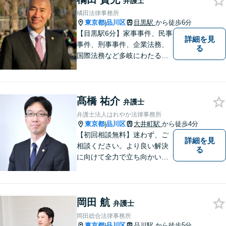
弁護士
橘田法律事務所
東京都
品川区
目黒駅
から徒歩6分
|
【目黒駅6分】家事事件、民事
詳細を見
事件、刑事事件、企業法務、
る
国際法務など多岐にわたる法
律問題に対応可能です。一人
でも多くの方に感謝していた
だけるよう、全力を尽くしま
髙橋 祐介
す。ぜひお気軽にご相談くだ
弁護士
さい！【当日相談可】
弁護士法人はれやか法律事務所
東京都
品川区
大井町駅
から徒歩4分
|
【初回相談無料】迷わず、ご
詳細を見
相談ください。より良い解決
る
に向けて全力で立ち向かいま
す
岡田 航
弁護士
岡田総合法律事務所
東京都
品川区
品川駅
から徒歩5分
|