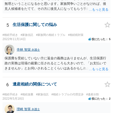
無理ということになるかと思います。家族間争いごとがなければ、後
見人候補者をたてて、その方に後見人になってもらう手続をすすめた
ほうが、今後もいろいろやりやすくなると思います。
5
生活保護に関しての悩み
#相続手続き
#家族信託
#家族間の相続トラブル
#相続税対策
2022年11月14日
役にたった
5
寺林 智栄
弁護士
保護費を受給していない方に返金の義務はありませんが、生活保護行
政の実務は現場の裁量に任されるところも大きいので、「お支払いで
きませんか」とお伺いされることくらいはあるかもしれません。 通報
するかどうかは、あなたとお父さんの妹さんとの関係などを総合的に
考えてご判断いただくのが良いと思います。
6
遺産相続の関係について
#相続手続き
#相続放棄
#家族信託
#相続トラブルの代理交渉
#遺産分割
2022年5月18日
役にたった
2
理崎 智英
弁護士