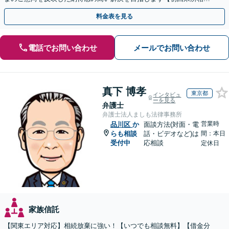
無料】【電話相談・web面談可】【千葉中央駅5分】
料金表を見る
電話でお問い合わせ
メールでお問い合わせ
真下 博孝
東京都
インタビュ
ーを見る
弁護士
弁護士法人ましも法律事務所
営業時
品川区
か
面談方法(対面・電
らも相談
話・ビデオなど)は
間：本日
受付中
応相談
定休日
家族信託
【関東エリア対応】相続放棄に強い！【いつでも相談無料】【借金分