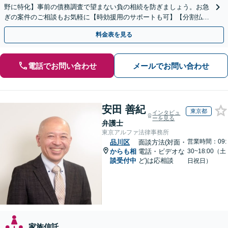
野に特化】事前の債務調査で望まない負の相続を防ぎましょう。お急
ぎの案件のご相談もお気軽に【時効援用のサポートも可】【分割払い
利用可】【休日電話相談可能】
料金表を見る
電話でお問い合わせ
メールでお問い合わせ
安田 善紀
東京都
インタビュ
ーを見る
弁護士
東京アルファ法律事務所
営業時間：09:
品川区
面談方法(対面・
からも相
電話・ビデオな
30~18:00（土
談受付中
ど)は応相談
日祝日）
家族信託