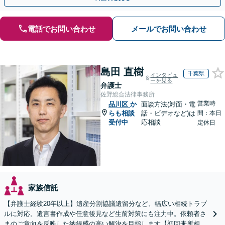
電話でお問い合わせ
メールでお問い合わせ
島田 直樹
千葉県
インタビュ
ーを見る
弁護士
佐野総合法律事務所
営業時
品川区
か
面談方法(対面・電
らも相談
話・ビデオなど)は
間：本日
受付中
応相談
定休日
家族信託
【弁護士経験20年以上】遺産分割協議遺留分など、幅広い相続トラブ
ルに対応。遺言書作成や任意後見など生前対策にも注力中。依頼者さ
まのご意向を反映した納得感の高い解決を目指します【初回来所相談