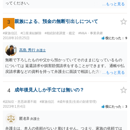
ってください。
3
親族による、預金の無断引出しについて
#家族信託
#口座凍結解除
#相続財産調査・鑑定
#M&A・事業承継
2018年10月25日
役にたった
9
高島 秀行
弁護士
無断で下ろしたものや父から預かっていてそのままになっているもの
については 返還請求や損害賠償請求をすることができます。 通帳や払
戻請求書などの資料を持って弁護士に面談で相談した方がよいと思い
ます。
4
成年後見人しか手立ては無いの？
#認知症・意思疎通不能
#家族信託
#成年後見(生前の財産管理)
2023年1月4日
役にたった
3
匿名B
弁護士
弁護士は、本人の依頼がないと動けません。つまり、家族の依頼では