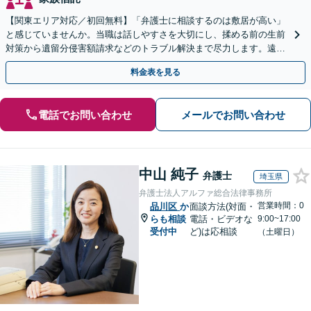
【関東エリア対応／初回無料】「弁護士に相談するのは敷居が高い」
と感じていませんか。当職は話しやすさを大切にし、揉める前の生前
対策から遺留分侵害額請求などのトラブル解決まで尽力します。遠方
にお住まいの方もWeb面談で安心してご相談いただけます
料金表を見る
電話でお問い合わせ
メールでお問い合わせ
中山 純子
弁護士
埼玉県
弁護士法人アルファ総合法律事務所
営業時間：0
品川区
か
面談方法(対面・
らも相談
電話・ビデオな
9:00~17:00
受付中
ど)は応相談
（土曜日）