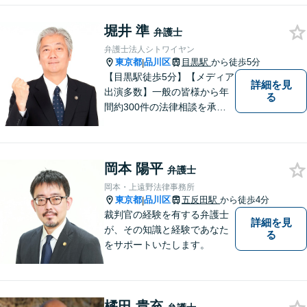
堀井 準
弁護士
弁護士法人シトワイヤン
東京都
品川区
目黒駅
から徒歩5分
|
【目黒駅徒歩5分】【メディア
詳細を見
出演多数】一般の皆様から年
る
間約300件の法律相談を承
り、問題解決に貢献して参り
ました。30年の豊富な経験と
実績を持つベテラン弁護士が
岡本 陽平
率いるチームが、迅速かつ的
弁護士
確に対応いたします。
岡本・上遠野法律事務所
東京都
品川区
五反田駅
から徒歩4分
|
裁判官の経験を有する弁護士
詳細を見
が、その知識と経験であなた
る
をサポートいたします。
橘田 貴充