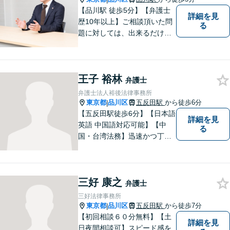
【品川駅 徒歩5分】【弁護士
詳細を見
歴10年以上】ご相談頂いた問
る
題に対しては、出来るだけ多
くの解決方法を 提案できるよ
うに努めてまいります。弁護
士に相談してもよい事柄か分
王子 裕林
からない場合は、無料相談を
弁護士
利用してご相談くださ
弁護士法人裕後法律事務所
東京都
品川区
五反田駅
から徒歩6分
|
【五反田駅徒歩6分】【日本語
詳細を見
英語 中国語対応可能】【中
る
国・台湾法務】迅速かつ丁寧
に対応いたします。まずは、
メールでご相談ください。
三好 康之
弁護士
三好法律事務所
東京都
品川区
五反田駅
から徒歩7分
|
【初回相談６０分無料】【土
詳細を見
日夜間相談可】スピード感を