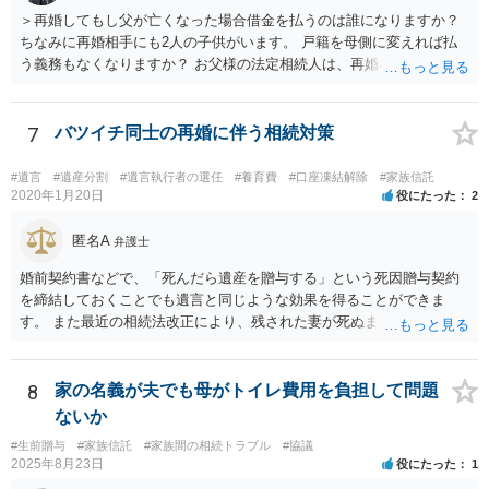
＞再婚してもし父が亡くなった場合借金を払うのは誰になりますか？
ちなみに再婚相手にも2人の子供がいます。 戸籍を母側に変えれば払
う義務もなくなりますか？ お父様の法定相続人は、再婚相手とご相談
者様なので、お父様の借金はご相談者様も相続することになります。
戸籍がどこにあるのかは関係ありません。 ただし、お父様が亡くなっ
たことを知ってから３か月以内に家庭裁判所にて「相続放棄」の手続
7
バツイチ同士の再婚に伴う相続対策
をすれば、ご相談者様はお父様の借金は相続しません。
#遺言
#遺産分割
#遺言執行者の選任
#養育費
#口座凍結解除
#家族信託
2020年1月20日
役にたった
2
匿名A
弁護士
婚前契約書などで、「死んだら遺産を贈与する」という死因贈与契約
を締結しておくことでも遺言と同じような効果を得ることができま
す。 また最近の相続法改正により、残された妻が死ぬまで家に住み続
けられる権利として「配偶者居住権」という制度が設けられましたの
で、その制度を活用する方法も考えられます。 もし契約書の作成まで
視野に入れておられる場合は、お近くの弁護士、できれば相続に強い
8
家の名義が夫でも母がトイレ費用を負担して問題
弁護士にご相談なさるとよいでしょう。
ないか
#生前贈与
#家族信託
#家族間の相続トラブル
#協議
2025年8月23日
役にたった
1