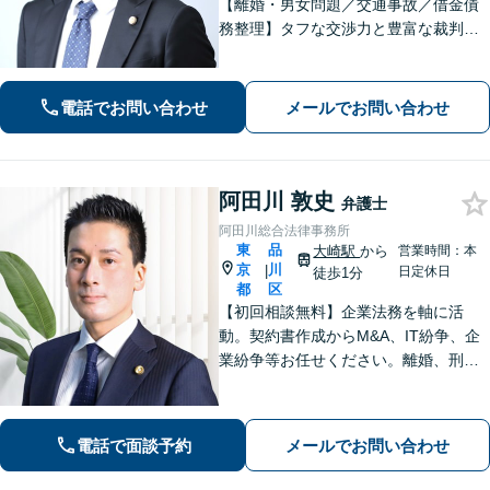
【離婚・男女問題／交通事故／借金債
務整理】タフな交渉力と豊富な裁判の
経験を武器に、徹底的に戦い抜きま
す。オーダーメイドで質の高いサービ
スを提供します。【大井町駅徒歩2分】
電話でお問い合わせ
メールでお問い合わせ
阿田川 敦史
弁護士
阿田川総合法律事務所
東
品
大崎駅
から
営業時間：本
京
川
|
日定休日
徒歩1分
都
区
【初回相談無料】企業法務を軸に活
動。契約書作成からM&A、IT紛争、企
業紛争等お任せください。離婚、刑事
事件、労働問題、債権回収、知的財産
等も対応可能です【WEB面談可】【大
崎駅徒歩1分】【弁護士歴10年以上】
電話で面談予約
メールでお問い合わせ