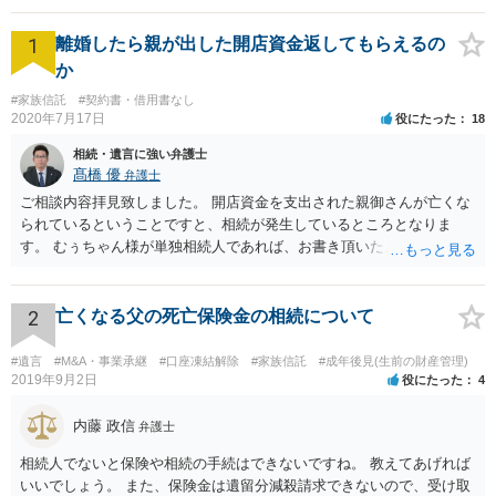
1
離婚したら親が出した開店資金返してもらえるの
か
#家族信託
#契約書・借用書なし
2020年7月17日
役にたった
18
相続・遺言に強い弁護士
髙橋 優
弁護士
ご相談内容拝見致しました。 開店資金を支出された親御さんが亡くな
られているということですと、相続が発生しているところとなりま
す。 むぅちゃん様が単独相続人であれば、お書き頂いたような方法で
ご主人に書面を書いてもらうことで対応は可能かと思います。 他にも
相続人おられるということであれば、他の相続人との協議が必要とな
るところです。 また、当該点とは別にご主人から貸付ではなく贈与で
2
亡くなる父の死亡保険金の相続について
あると主張される可能性がございます。 その場合には、貸付であるこ
とを伺わせる事情をどれだけ積み重ねることが出来るか、というとこ
#遺言
#M&A・事業承継
#口座凍結解除
#家族信託
#成年後見(生前の財産管理)
ろとなります。 返済の事実や、返済を約束するメール等です。 金額の
2019年9月2日
役にたった
4
大きさや状況を考えると、一つ一つの問題を解決し、万が一に備えて
おく方が宜しいかと思います。 緊急という訳ではないかと思います
内藤 政信
弁護士
が、事前準備が早い方が有効な手段が増える傾向にありますので、早
相続人でないと保険や相続の手続はできないですね。 教えてあげれば
目に弁護士を入れられることを御検討頂くと良いかと思います。
いいでしょう。 また、保険金は遺留分減殺請求できないので、受け取