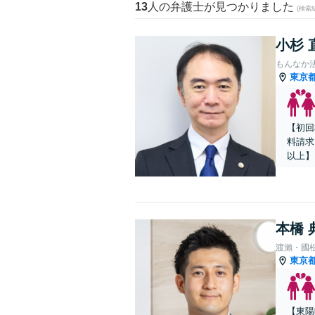
13
人の弁護士が見つかりました
(検索
小杉 
もんなか
東京
【初回
料請求
以上】
本橋 
渡瀨・國
東京
【東陽