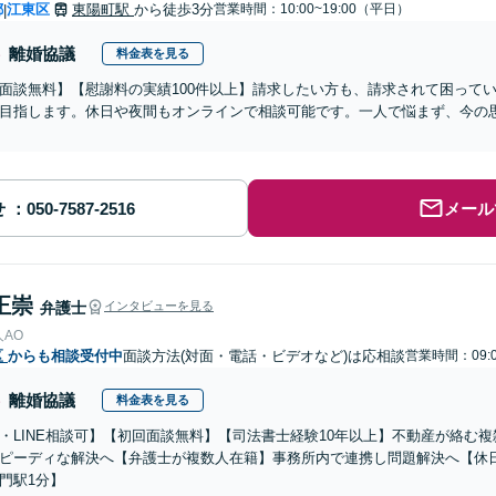
都
江東区
東陽町駅
から徒歩3分
営業時間：10:00~19:00（平日）
|
離婚協議
料金表を見る
面談無料】【慰謝料の実績100件以上】請求したい方も、請求されて困って
目指します。休日や夜間もオンラインで相談可能です。一人で悩まず、今の
せ
メール
正崇
弁護士
インタビューを見る
AO
区
からも相談受付中
面談方法(対面・電話・ビデオなど)は応相談
営業時間：09:0
離婚協議
料金表を見る
・LINE相談可】【初回面談無料】【司法書士経験10年以上】不動産が絡む
ピーディな解決へ【弁護士が複数人在籍】事務所内で連携し問題解決へ【休
門駅1分】