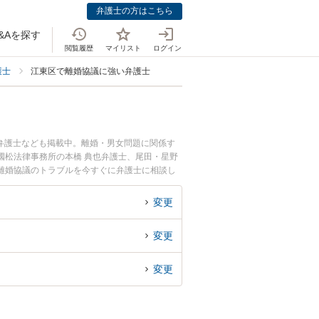
弁護士の方はこちら
&Aを探す
閲覧履歴
マイリスト
ログイン
護士
江東区で離婚協議に強い弁護士
弁護士なども掲載中。離婚・男女問題に関係す
國松法律事務所の本橋 典也弁護士、尾田・星野
離婚協議のトラブルを今すぐに弁護士に相談し
の弁護士に相談予約したい』などでお困りの相談
変更
変更
変更