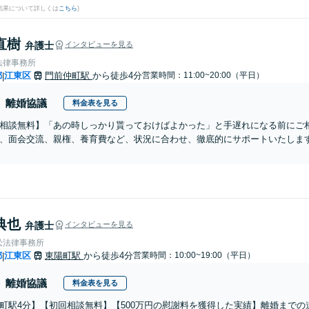
結果について詳しくは
こちら
)
直樹
弁護士
インタビューを見る
法律事務所
都
江東区
門前仲町駅
から徒歩4分
営業時間：11:00~20:00（平日）
|
離婚協議
料金表を見る
相談無料】「あの時しっかり貰っておけばよかった」と手遅れになる前にご
、面会交流、親権、養育費など、状況に合わせ、徹底的にサポートいたします
典也
弁護士
インタビューを見る
松法律事務所
都
江東区
東陽町駅
から徒歩4分
営業時間：10:00~19:00（平日）
|
離婚協議
料金表を見る
町駅4分】【初回相談無料】【500万円の慰謝料を獲得した実績】離婚まで