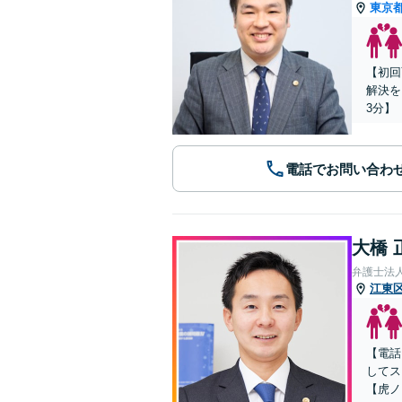
東京
【初回
解決を
3分】
電話でお問い合わ
大橋 
弁護士法人
江東
【電話
してス
【虎ノ