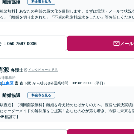
離婚協議
料金表を見る
相談無料】あなたの利益の最大化を目指します。まずは電話・メールで状況
る」「離婚を切り出された」「不貞の慰謝料請求をしたい」等お任せくださ
せ
メール
侑源
弁護士
インタビューを見る
法律事務所
都
江東区
森下駅
から徒歩0分
営業時間：09:30~22:00（平日）
|
離婚協議
料金表を見る
駅直近】【初回面談無料】離婚を考え始めたばかりの方へ。豊富な解決実績
たオーダーメイドの解決策をご提案！あなたの心が落ち着き、冷静に未来を
INE相談可】