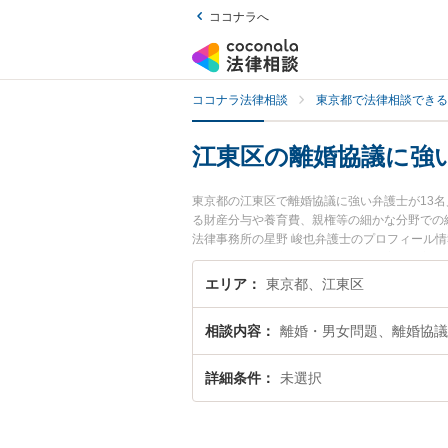
ココナラへ
ココナラ法律相談
東京都で法律相談できる
江東区の離婚協議に強
東京都の江東区で離婚協議に強い弁護士が13
る財産分与や養育費、親権等の細かな分野での
法律事務所の星野 峻也弁護士のプロフィール
たい』『離婚協議のトラブル解決の実績豊富な
者さんにおすすめです。
エリア
東京都、江東区
相談内容
離婚・男女問題、離婚協議
詳細条件
未選択