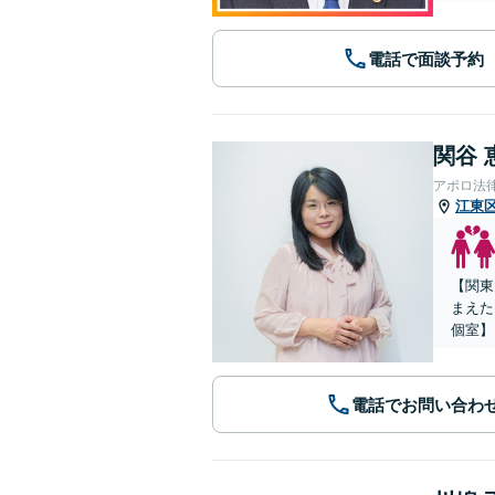
電話で面談予約
関谷 
アポロ法
江東
【関東
まえた
個室】
電話でお問い合わ