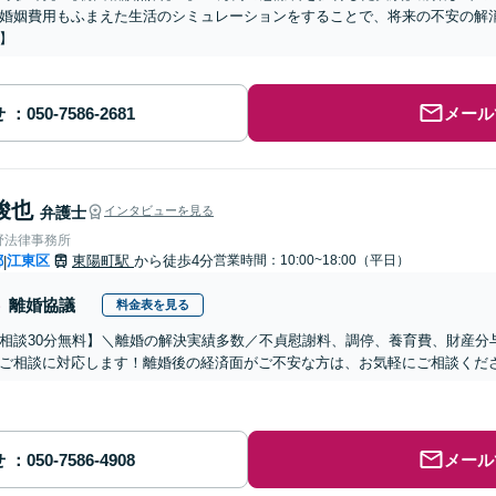
婚姻費用もふまえた生活のシミュレーションをすることで、将来の不安の解
】
せ
メール
峻也
弁護士
インタビューを見る
野法律事務所
都
江東区
東陽町駅
から徒歩4分
営業時間：10:00~18:00（平日）
|
離婚協議
料金表を見る
相談30分無料】＼離婚の解決実績多数／不貞慰謝料、調停、養育費、財産分
ご相談に対応します！離婚後の経済面がご不安な方は、お気軽にご相談くだ
せ
メール