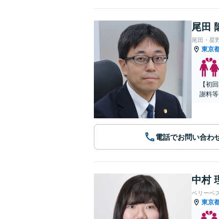
尾田 
尾田・星
東京
【初回
謝料等
電話でお問い合わ
中村 
ベリーベ
東京