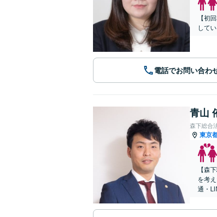
【初回
してい
電話でお問い合わ
青山 
森下総合
東京
【森下
を考え
通・L