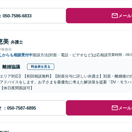
メール
恵美
弁護士
律事務所
区
からも相談受付中
面談方法(対面・電話・ビデオなど)は応相談
営業時間：09:0
離婚協議
料金表を見る
エリア対応】【初回相談無料】【財産分与に詳しい弁護士】別居・離婚後の
アドバイスをします。お子さまを最優先に考えた解決策を提案「DV・モラ
【休日夜間面談可】
せ
メール