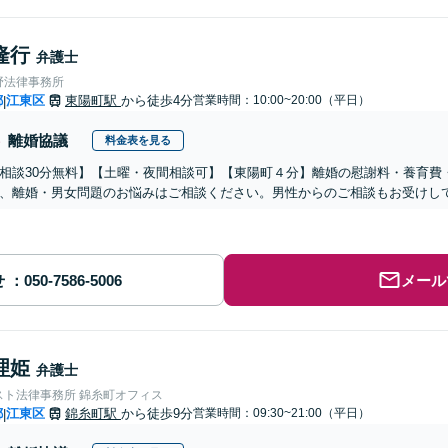
隆行
弁護士
野法律事務所
都
江東区
東陽町駅
から徒歩4分
営業時間：10:00~20:00（平日）
|
離婚協議
料金表を見る
相談30分無料】【土曜・夜間相談可】【東陽町４分】離婚の慰謝料・養育費
、離婚・男女問題のお悩みはご相談ください。男性からのご相談もお受けし
せ
メール
理姫
弁護士
スト法律事務所 錦糸町オフィス
都
江東区
錦糸町駅
から徒歩9分
営業時間：09:30~21:00（平日）
|