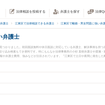
法律相談を投稿する
弁護士を探す
法律Q
弁護士
江東区で法律相談できる弁護士
江東区で離婚・男女問題に強い弁
い弁護士
名見つかりました。初回面談無料や休日面談に対応している弁護士、解決事例を持つ
絞り込み検索もでき便利です。特にもんなか法律事務所の小杉 直樹弁護士や渡瀨・
情報や弁護士費用、強みなどが注目されています。『江東区で土日や夜間に発生した
近くの弁護士を検索したい』『初回相談無料で離婚協議を法律相談できる江東区内