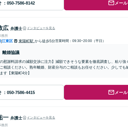
せ
メール
政広
弁護士
インタビューを見る
事務所
都
江東区
東陽町駅
から徒歩5分
営業時間：09:30~20:00（平日）
|
離婚協議
の慰謝料請求の減額交渉に注力】減額できそうな要素を徹底調査し、粘り強
ご相談ください。熟年離婚、財産分与のご相談もお任せください。少しでも
ます【東陽町4分】
せ
メール
祐一
弁護士
インタビューを見る
事務所