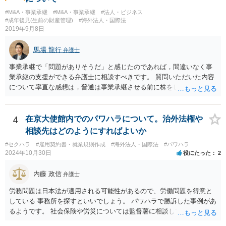
会員の個人的な理由による破談で追加的に発生した費用は会員自身が
#M&A・事業承継
#M&A・事業承継
#法人・ビジネス
負担すべきであり、仲介業者に責任がない限り、成婚料の支払いを拒
#成年後見(生前の財産管理)
#海外法人・国際法
絶することはできないと判断されています。この裁判例は、仲介業者
2019年9月8日
の責任範囲が、会員間の個人的な問題とは切り離して考えられること
を示唆しており、本件でも同様に、指輪の返還が貴社の責任範囲外の
馬場 龍行
弁護士
問題であると主張する上で参考になります。 2. 今後の対応について
相手方代理人に対し、内容証明郵便などで書面にて貴社の見解を明確
事業承継で「問題がありそうだ」と感じたのであれば，間違いなく事
に伝えることが重要です。その書面には、以下の内容を盛り込むこと
業承継の支援ができる弁護士に相談すべきです。 質問いただいた内容
が考えられます。 成婚料について: 円満な解決を優先する観点から、
について率直な感想は，普通は事業承継させる前に株をしっかり集め
経営判断として返金に応じる意向であることを伝える（ただし、法的
てから承継者に譲渡するけどな？です。承継してから株を集めなさい
には上記の裁判例のように、貴社に返金義務は無いと判断される可能
というのは無責任というほかないでしょう。 事業承継については，相
性が高いと思われます。）。 指輪代金について: 前述の通り、男性会
続税や贈与税を猶予する特別法な，遺留分について株式価格を遺留分
4
在京大使館内でのパワハラについて。治外法権や
員と女性会員との間の個人間の贈与であり、貴社に法的な返金義務は
算定基礎額から控除したり価額を相続時でなく承継時に固定したりす
相談先はどのようにすればよいか
ないことを、法的根拠と共に冷静に主張する。 「刑事訴訟」との主張
ることのできる特別法が定められています。 買い取る以外の方法につ
#セクハラ
#雇用契約書・就業規則作成
#海外法人・国際法
#パワハラ
に対して: 本件は、契約の履行や返金を巡る民事上の紛争であり、貴社
いても，株式保有割合や状況によるので，具体的に弁護士に相談され
2024年10月30日
役にたった
2
に当初から金銭を騙し取る意図（詐欺罪の構成要件である欺罔行為）
ることをお勧めします。
があったとは考えにくく、刑事事件として立件される可能性は極めて
内藤 政信
弁護士
低いと思われます。 3. 警察からの連絡について 警察は「民事不介
入」を原則としており、契約トラブルなどの個人間の紛争に介入する
労務問題は日本法が適用される可能性があるので、労働問題を得意と
ことはありません。しかし、事件性があるかどうかを判断するため
している 事務所を探すといいでしょう。 パワハラで勝訴した事例があ
に、関係者から事情を聴くことがあります。その場合には誠実な事実
るようです。 社会保険や労災については監督薯に相談してみるといい
説明を行ってください。
でしょう。