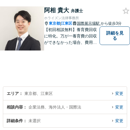
護士が全て対応】【無料相談
阿相 貴大
分野あり】民間企業出身の弁
弁護士
護士が、経営者・ビジネスパ
ホライズン法律事務所
ーソンの悩みに「速く・適切
東京都
江東区
国際展示場駅
から徒歩3分
|
に」対応。
【初回相談無料】養育費回収
詳細を見
に特化。万が一養育費の回収
る
ができなかった場合、費用は
かかりません。取り扱い実績1
400件以上、回収総額3億円以
上！泣き寝入りする前にご相
談ください【国際展示場駅3
分】【LINE・電話・メール相
談OK】
エリア
東京都、江東区
変更
相談内容
企業法務、海外法人・国際法
変更
詳細条件
未選択
変更