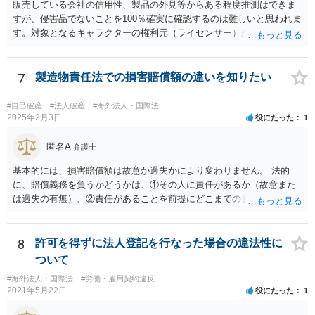
すので、本格的に争うことをお考えであれば、関連資料をお持ちのう
販売している会社の信用性、製品の外見等からある程度推測はできま
え、個別に弁護士にご相談をし、対策を立てていくべきと思慮いたし
すが、侵害品でないことを100％確実に確認するのは難しいと思われま
ます。
す。対象となるキャラクターの権利元（ライセンサー）がわかるので
あれば、直接権利元に確認することが考えられます。 「絵師などに依
頼し絵を作ってもらいそれを元に工場へ作成依頼などした場合」につ
いては、作ってもらった絵がオリジナルのものであれば問題はありま
7
製造物責任法での損害賠償額の違いを知りたい
せんが（ただし絵師などから権利を得ておく必要があります。）、既
存のキャラクターやそれに類似するものであれば、その権利元から許
#自己破産
#法人破産
#海外法人・国際法
諾を受けない限り著作権侵害となる可能性が高いです。
2025年2月3日
役にたった
1
匿名A
弁護士
基本的には、損害賠償額は故意か過失かにより変わりません。 法的
に、賠償義務を負うかどうかは、①その人に責任があるか（故意また
は過失の有無）、②責任があることを前提にどこまでの責任を負うべ
きか（因果関係）、という流れになっていることから、別の議論です
（厳密には、②の話の中で責任の範囲を問う過程で主観面も見るする
ので事案次第ではありますが。）。 また、海外での損害の発生の場合
8
許可を得ずに法人登記を行なった場合の違法性に
には、まずどの法を適用するのかの問題があるので、どの国の損害で
ついて
生じた損害で、その問題に何法が適用されるのか、の判断が先行する
#海外法人・国際法
#労働・雇用契約違反
ので、事案聞かないことにはなんともといったところです。
2021年5月22日
役にたった
1