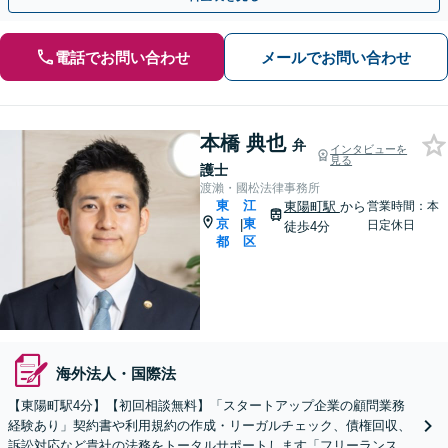
電話でお問い合わせ
メールでお問い合わせ
本橋 典也
弁
インタビューを
見る
護士
渡瀨・國松法律事務所
東
江
東陽町駅
から
営業時間：本
京
東
|
日定休日
徒歩4分
都
区
海外法人・国際法
【東陽町駅4分】【初回相談無料】「スタートアップ企業の顧問業務
経験あり」契約書や利用規約の作成・リーガルチェック、債権回収、
訴訟対応など貴社の法務をトータルサポートします「フリーランスの