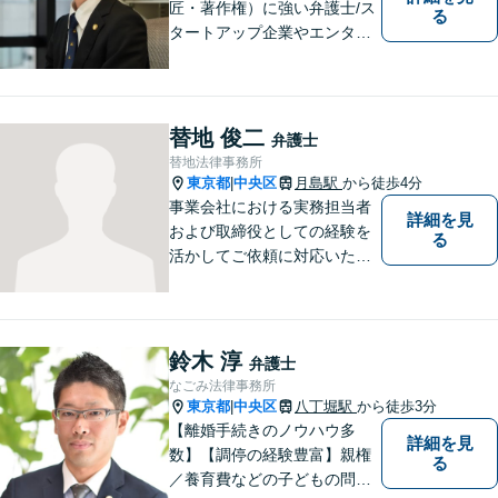
匠・著作権）に強い弁護士/ス
る
タートアップ企業やエンター
テインメント企業など幅広く
対応。
替地 俊二
弁護士
替地法律事務所
東京都
中央区
月島駅
から徒歩4分
|
事業会社における実務担当者
詳細を見
および取締役としての経験を
る
活かしてご依頼に対応いたし
ます。
鈴木 淳
弁護士
なごみ法律事務所
東京都
中央区
八丁堀駅
から徒歩3分
|
【離婚手続きのノウハウ多
詳細を見
数】【調停の経験豊富】親権
る
／養育費などの子どもの問題