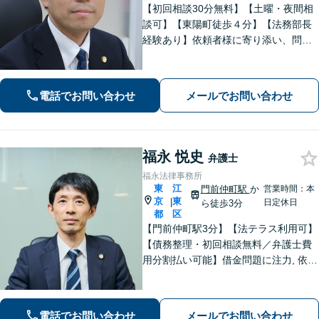
【初回相談30分無料】【土曜・夜間相
談可】【東陽町徒歩４分】【法務部長
経験あり】依頼者様に寄り添い、問題
の解決に向けて、誠実な対応を心がけ
ています。相続・離婚・男女問題・労
働・刑事・債権回収・借金・企業法務
電話でお問い合わせ
メールでお問い合わせ
などお困りの際はどうぞご相談くださ
い。
福永 悦史
弁護士
福永法律事務所
東
江
門前仲町駅
か
営業時間：本
京
東
|
日定休日
ら徒歩3分
都
区
【門前仲町駅3分】【法テラス利用可】
【債務整理・初回相談無料／弁護士費
用分割払い可能】借金問題に注力, 依頼
後はすぐに催促をストップ！「債務整
理：200件以上の実績」を活かして最善
の解決を共に目指します。【事前予約
電話でお問い合わせ
メールでお問い合わせ