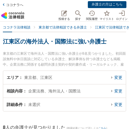
弁護士の方はこちら
ココナラへ
投稿する
探す
閲覧履歴
マイリスト
ログイン
ココナラ法律相談
東京都で法律相談できる弁護士
江東区で法律相談で
江東区の海外法人・国際法に強い弁護士
東京都の江東区で海外法人・国際法に強い弁護士が8名見つかりました。初回面
談無料や休日面談に対応している弁護士、解決事例を持つ弁護士なども掲載
中。企業法務に関係する顧問弁護士契約や契約書作成・リーガルチェック、雇
用契約書・就業規則作成等の細かな分野での絞り込み検索もでき便利です。特
に祐徳法律事務所の徳永 祐一弁護士やベリーベスト法律事務所 錦糸町オフィス
エリア
東京都、江東区
変更
の中村 理姫弁護士、渡瀨・國松法律事務所の本橋 典也弁護士のプロフィール情
報や弁護士費用、強みなどが注目されています。『江東区で土日や夜間に発生
相談内容
企業法務、海外法人・国際法
変更
した海外法人・国際法のトラブルを今すぐに弁護士に相談したい』『海外法
人・国際法のトラブル解決の実績豊富な近くの弁護士を検索したい』『初回相
談無料で海外法人・国際法を法律相談できる江東区内の弁護士に相談予約した
詳細条件
未選択
変更
い』などでお困りの相談者さんにおすすめです。
8
人の弁護士が見つかりました
(検索結果について詳しくは
こちら
)