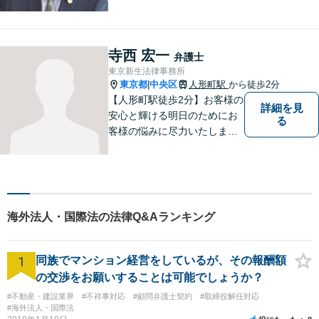
にも対応【顧問契約実績多
数】LINEでいつでもすぐに相
談可能。一人ひとりのお悩み
に真摯に向き合い最後までサ
寺西 宏一
弁護士
ポート。性別・年齢問わず、
東京新生法律事務所
お気軽にご相談ください【八
東京都
中央区
人形町駅
から徒歩2分
|
丁堀駅徒歩2分】
【人形町駅徒歩2分】お客様の
詳細を見
安心と輝ける明日のためにお
る
客様の悩みに尽力いたしま
す。お客様に親身に寄り添
い、迅速な解決を目指しま
す。一人で悩んでいても問題
が解決することはありませ
ん。 お気軽にご相談くださ
海外法人・国際法の法律Q&Aランキング
い。
1
同族でマンション経営をしているが、その報酬額
の交渉をお願いすることは可能でしょうか？
#不動産・建設業界
#不祥事対応
#顧問弁護士契約
#取締役解任対応
#海外法人・国際法