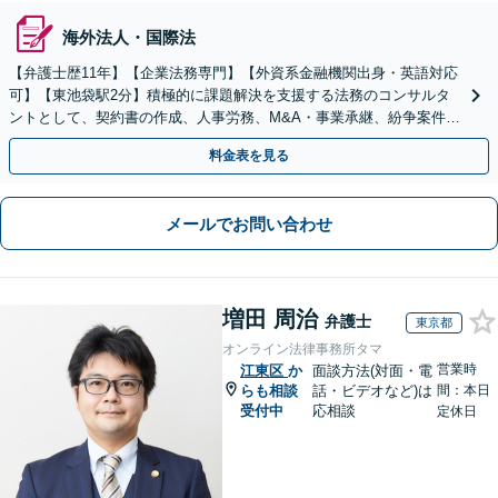
海外法人・国際法
【弁護士歴11年】【企業法務専門】【外資系金融機関出身・英語対応
可】【東池袋駅2分】積極的に課題解決を支援する法務のコンサルタ
ントとして、契約書の作成、人事労務、M&A・事業承継、紛争案件等
に広く対応致します【初回面談無料】
料金表を見る
メールでお問い合わせ
増田 周治
弁護士
東京都
オンライン法律事務所タマ
営業時
江東区
か
面談方法(対面・電
らも相談
話・ビデオなど)は
間：本日
受付中
応相談
定休日