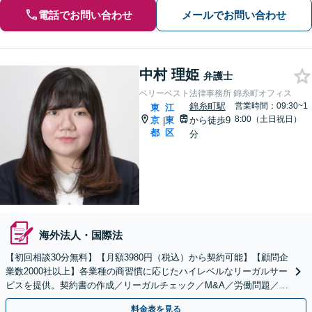
電話でお問い合わせ
メールでお問い合わせ
中村 理姫
弁護士
ベリーベスト法律事務所 錦糸町オフィス
錦糸町駅
営業時間：09:30~1
東
江
8:00（土日祝日）
京
東
から徒歩9
|
都
区
分
海外法人・国際法
【初回相談30分無料】【月額3980円（税込）から契約可能】【顧問企
業数2000社以上】各業種の商習慣に応じたハイレベルなリーガルサー
ビスを提供。契約書の作成／リーガルチェック／M&A／労働問題／知
的財産等、お任せください【他士業連携可能】
料金表を見る