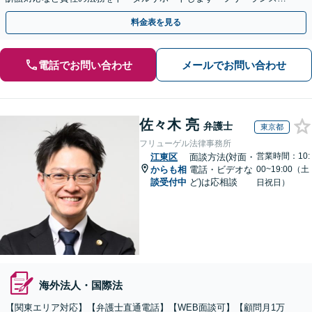
顧問対応／顧問契約月額1万円～」【休日・夜間相談可】
料金表を見る
電話でお問い合わせ
メールでお問い合わせ
佐々木 亮
弁護士
東京都
フリューゲル法律事務所
営業時間：10:
江東区
面談方法(対面・
からも相
電話・ビデオな
00~19:00（土
談受付中
ど)は応相談
日祝日）
海外法人・国際法
【関東エリア対応】【弁護士直通電話】【WEB面談可】【顧問月1万