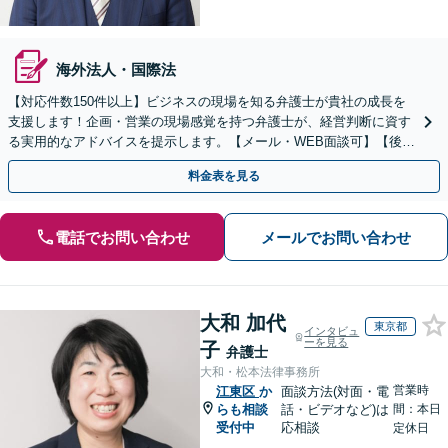
海外法人・国際法
【対応件数150件以上】ビジネスの現場を知る弁護士が貴社の成長を
支援します！企画・営業の現場感覚を持つ弁護士が、経営判断に資す
る実用的なアドバイスを提示します。【メール・WEB面談可】【後払
い利用可】
料金表を見る
電話でお問い合わせ
メールでお問い合わせ
大和 加代
東京都
インタビュ
ーを見る
子
弁護士
大和・松本法律事務所
営業時
江東区
か
面談方法(対面・電
らも相談
話・ビデオなど)は
間：本日
受付中
応相談
定休日