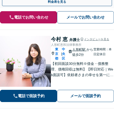
料金表を見る
電話でお問い合わせ
メールでお問い合わせ
今村 恵
弁護士
インタビューを見る
人形町恵和法律事務所
東
中
人形町駅
から
営業時間：本
京
央
|
日定休日
徒歩2分
都
区
【初回面談30分無料※借金・債務整
理、債権回収は無料】【即日対応｜We
b面談可】依頼者さまの幸せを第一に考
え、徹底的に最善の方法を模索・提案
します。お話しやすい雰囲気づくりを
心がけております。遠慮なくお気軽に
電話で面談予約
メールで面談予約
ご相談ください【休日・夜間面談可】