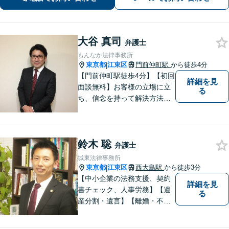
で休日・夜間相談可】
大谷 真司
弁護士
もんなか法律事務所
東京都
江東区
門前仲町駅
から徒歩4分
|
【門前仲町駅徒歩4分】【初回
詳細を見
面談無料】お客様の立場に立
る
ち、信念を持って解決方法を
アドバイスします。相続問題
／離婚問題／借金問題／交通
事故／刑事事件など、幅広く
鈴木 聡
対応します。法律トラブルで
弁護士
お悩みの方は、お気軽にご相
城東法律事務所
談ください。
東京都
江東区
西大島駅
から徒歩3分
|
【中小企業の法務支援、契約
詳細を見
書チェック、人事労務】【遺
る
産分割・遺言】【離婚・不倫
慰謝料】【江東区で14年目の
弁護士】【Zoom相談可】【弁