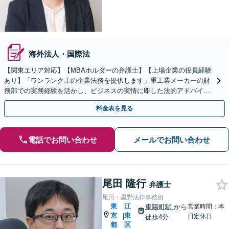
海外法人・国際法
【関東エリア対応】【MBAホルダーの弁護士】【上場企業の役員経験
あり】「ワンランク上の企業法務を提供します」重工業メーカーの財
務部での実務経験を活かし、ビジネスの実情に即した法的アドバイス
を提供「内部通報窓口の設置・内部通報制度整備に対応」
料金表を見る
電話でお問い合わせ
メールでお問い合わせ
尾田 隆行
弁護士
尾田・星野法律事務所
東
江
東陽町駅
から
営業時間：本
京
東
|
日定休日
徒歩4分
都
区