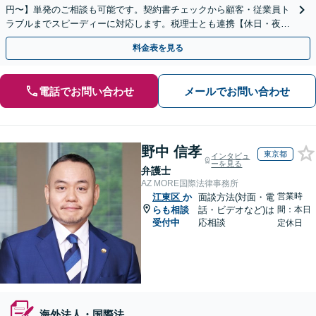
円〜】単発のご相談も可能です。契約書チェックから顧客・従業員ト
ラブルまでスピーディーに対応します。税理士とも連携【休日・夜
間・当日相談可】
料金表を見る
電話でお問い合わせ
メールでお問い合わせ
野中 信孝
東京都
インタビュ
ーを見る
弁護士
AZ MORE国際法律事務所
営業時
江東区
か
面談方法(対面・電
らも相談
話・ビデオなど)は
間：本日
受付中
応相談
定休日
海外法人・国際法