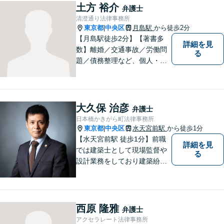
土方 裕介
弁護士
清澄通り法律事務所
東京都
中央区
月島駅
から徒歩2分
|
【月島駅徒歩2分】【著書多
詳細を見
数】離婚／交通事故／労働問
る
題／債務整理など、個人・法
人問わず幅広い案件に対応可
能です。フットワークを生か
し、早期解決を図ります。
「リーズナブルな費用で高品
大久保 治彦
弁護士
質な法的サービス」を目指し
日本橋かきがら町法律事務所
ます。
東京都
中央区
水天宮前駅
から徒歩1分
|
【水天宮前駅 徒歩1分】前職
詳細を見
では建築士として現場監督や
る
設計業務をしており建築紛争
を中心に活動してきました。
弁護士に相談するのはちょっ
と気が引ける…といった方々
のために、広く開かれた法律
西原 隆雅
弁護士
事務所を目指しております。
アクセラレート法律事務所