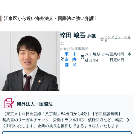
江東区から近い海外法人・国際法に強い弁護士
悴田 峻吾
弁護
インタビューを見
る
士
かせだ法律事務所
東
中
八丁堀駅
から
営業時間：本
京
央
|
日定休日
徒歩4分
都
区
海外法人・国際法
【東京メトロ日比谷線「八丁堀」B4出口から4分】【初回相談無料】
契約書のリーガルチェック、労働トラブル対応、債権回収など、幅広
く対応いたします。企業の成長を後押しできるよう尽力いたしますの
で、ぜひご相談ください。【電話相談可】【休日面談可】