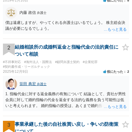
2019年1月10日
役にたった
8
内藤 政信
弁護士
僕は遠慮しますが、やってくれる弁護士はいるでしょう。 株主総会決
議が必要になるでしょう。
2
結婚相談所の成婚料返金と指輪代金の法的責任に
ついて相談
#不祥事対応
#海外法人・国際法
#顧問弁護士契約
#企業犯罪
#契約書作成・リーガルチェック
2025年12月9日
役にたった
2
笹田 典宏
弁護士
1. 指輪代金に対する返金義務の有無について 結論として、貴社が男性
会員に対して婚約指輪の代金を返金する法的な義務を負う可能性は低
いと考えられます。 婚約指輪の授受は、あくまで婚約当事者である男
性会員と女性会員との間の個人的な贈与契約です。結婚相談所である
貴社は、その贈与契約の当事者ではありません。したがって、仮に女
性が返金義務を負う場合であっても、貴社が返金義務を負う法的根拠
3
事業承継した後の自社株買い戻し・争いの防衛策
は見当たりません。 また、国際結婚の仲介契約に関する裁判例では、
について