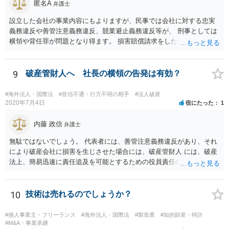
匿名A
弁護士
設立した会社の事業内容にもよりますが、民事では会社に対する忠実
義務違反や善管注意義務違反、競業避止義務違反等が、 刑事としては
横領や背任罪が問題となり得ます。 損害賠償請求をしたいのか、刑事
事件として警察に捜査してもらいたいのか、取締役を解任したいのか
等、ご希望によって進め方や必要な証拠が変わってきますので、速や
かにお近くの法律事務所に直接ご相談いただくことをおすすめいたし
9
破産管財人へ 社長の横領の告発は有効？
ます。
#海外法人・国際法
#音信不通・行方不明の相手
#法人破産
2020年7月4日
役にたった
1
内藤 政信
弁護士
無駄ではないでしょう。 代表者には、善管注意義務違反があり、それ
により破産会社に損害を生じさせた場合には、破産管財人 には、破産
法上、簡易迅速に責任追及を可能とするための役員責任の査定申立て
の手続が用意されてい るからです。（破産法178条）。
10
技術は売れるのでしょうか？
#個人事業主・フリーランス
#海外法人・国際法
#製造業
#知的財産・特許
#M&A・事業承継