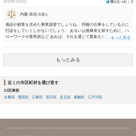
2019年3月6日
役にたった
1
内藤 政信
弁護士
備品や顧客を含めた事業譲渡でしょうね。 同種の仕事をしている人に
打診をしていくしかないでしょう。 あるいは後継者を探すために、ハ
ローワークや業界紙など あれば、それを通じて募集をかけてみるか。
もっとみる
近くの市区町村を選び直す
23区東部
台東区
墨田区
江東区
荒川区
足立区
葛飾区
江戸川区