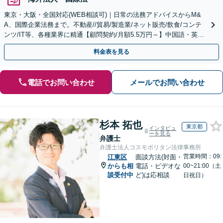
東京・大阪・全国対応(WEB相談可)｜日常の法務アドバイスからM&
A、国際企業法務まで。不動産//貿易/製造業/ネット販売/飲食/コンテ
ンツ/IT等、各種業界に精通【顧問契約/月額5.5万円～】中国語・英
語・韓国語・ベトナム語・タイ語対応可
料金表を見る
電話でお問い合わせ
メールでお問い合わせ
杉本 拓也
東京都
インタビュ
ーを見る
弁護士
弁護士法人コスモポリタン法律事務所
営業時間：09:
江東区
面談方法(対面・
からも相
電話・ビデオな
00~21:00（土
談受付中
ど)は応相談
日祝日）