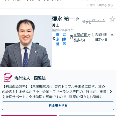
8件中 1-8件を表示
徳永 祐一
弁
インタビューを
見る
護士
祐徳法律事務所
東
江
東陽町駅
から
営業時間：本
京
東
|
日定休日
徒歩3分
都
区
海外法人・国際法
【初回面談無料】【東陽町駅3分】契約トラブルを未然に防ぎ、攻め
の経営をしませんか？中小企業・フリーランス専門の弁護士が、事業
を徹底サポート。会社訪問も可能ですので、現場の悩みをお気軽にご
相談ください。【夜間や休日相談も対応】
料金表を見る