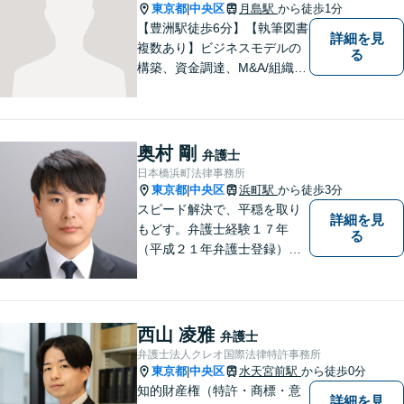
東京都
中央区
月島駅
から徒歩1分
|
【豊洲駅徒歩6分】【執筆図書
詳細を見
複数あり】ビジネスモデルの
る
構築、資金調達、M&A/組織再
編、争訟対応などベンチャー
ビジネスに必要な一切の支援
をいたします。お気軽にご相
談ください。
奥村 剛
弁護士
日本橋浜町法律事務所
東京都
中央区
浜町駅
から徒歩3分
|
スピード解決で、平穏を取り
詳細を見
もどす。弁護士経験１７年
る
（平成２１年弁護士登録）。
労使紛争・債権回収・法人破
産。中小企業が直面する法的
問題の解決に取り組んでいま
す。 浜町駅から徒歩３分。夜
西山 凌雅
弁護士
間休日対応、オンライン相談
弁護士法人クレオ国際法律特許事務所
可。女性弁護士も在籍。
東京都
中央区
水天宮前駅
から徒歩0分
|
知的財産権（特許・商標・意
詳細を見