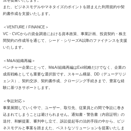
法を提案いたします。
また、ビジネスモデルやマネタイズのポイントを踏まえた利用規約や契
約書作成を支援いたします。
＜VENTURE / FINANCE＞
VC・CVCからの資金調達における資本政策、事業計画、投資契約・株主
間契約の作成等を通じて、シード・シリーズA以降のファイナンスを支援
いたします。
＜M&A/組織再編＞
ベンチャー企業にとって、M&A/組織再編はExit戦略だけでなく、企業の
成長戦略としても重要な選択肢です。スキーム構築、DD（デューデリジ
ェンス）、契約交渉、契約書作成、クロージング手続きまで、豊富な経
験に基づきサポートします。
＜争訟対応＞
事業展開していく中で、ユーザー、取引先、従業員との間で争訟に巻き
込まれてしまうことは避けられません。通知書・警告書（内容証明）の
送付、和解提案、審判申し立て、訴訟提起等の法的手段の中から、ビジ
ネスモデルと事案を踏まえた、ベストなソリューションを提案いたしま