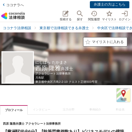
弁護士の方はこちら
ココナラへ
投稿する
探す
閲覧履歴
マイリスト
ログイン
ココナラ法律相談
東京都で法律相談できる弁護士
中央区で法律相談で
マイリストに入れる
にしはら たかまさ
西原 隆雅
弁護士
アクセラレート法律事務所
月島駅
東京都
中央区月島2-2-10 クエスト正徳503号室
インタビュー
注力分野
事例紹介
料金表
プロフィール
西原 隆雅弁護士 アクセラレート法律事務所
【豊洲駅徒歩6分】【執筆図書複数あり】ビジネスモデルの構築、