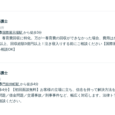
弁護士
務所
国際展示場駅
から徒歩3分
】養育費回収に特化。万が一養育費の回収ができなかった場合、費用は
件以上、回収総額3億円以上！泣き寝入りする前にご相談ください【国際展
相談OK】
弁護士
所
門前仲町駅
から徒歩4分
歩4分】【初回面談無料】お客様の立場に立ち、信念を持って解決方法
問題／借金問題／交通事故／刑事事件など、幅広く対応します。法律ト
相談ください。