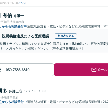
果について詳しくは
こちら
)
 有信
弁護士
ー五領田法律事務所
区
からも相談受付中
面談方法(対面・電話・ビデオなど)は応相談
営業時間：00:
説明義務違反による医療過誤
料金表を見る
整形トラブルに精通している弁護士】費用を抑えて迅速解決へ！医学的証拠資
？」と思ったら、ご相談ください。【完全成功報酬制あり】
せ
メール
耕多
弁護士
インタビューを見る
ール法律事務所
区
からも相談受付中
面談方法(対面・電話・ビデオなど)は応相談
営業時間：09: