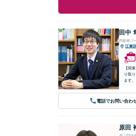
田中 
西船橋ゴ
江東
【関東
り取り
ます。
電話でお問い合わ
原田 
虎ノ門法