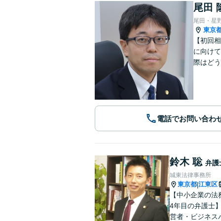
尾田 
尾田・星
東京
【初回相
に向けて
際はどう
電話でお問い合わ
鈴木 聡
弁護
城東法律事務所
東京都
江東区
|
【中小企業の法
4年目の弁護士
営者・ビジネス