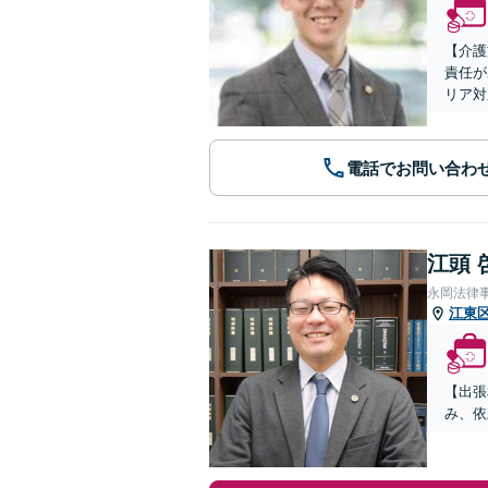
【介護
責任が
リア対
電話でお問い合わ
江頭 
永岡法律
江東
【出張
み、依