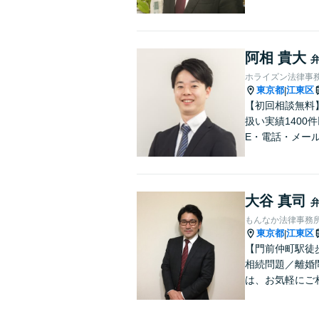
阿相 貴大
ホライズン法律事
東京都
江東区
|
【初回相談無料
扱い実績1400
E・電話・メール
大谷 真司
もんなか法律事務
東京都
江東区
|
【門前仲町駅徒
相続問題／離婚
は、お気軽にご