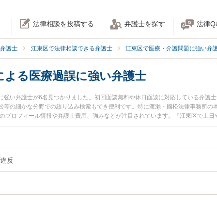
法律相談を投稿する
弁護士を探す
法律Q
弁護士
江東区で法律相談できる弁護士
江東区で医療・介護問題に強い弁
による医療過誤に強い弁護士
に強い弁護士が6名見つかりました。初回面談無料や休日面談に対応している弁護
訟等の細かな分野での絞り込み検索もでき便利です。特に渡瀨・國松法律事務所の本
士のプロフィール情報や弁護士費用、強みなどが注目されています。『江東区で土日
説明義務違反による医療過誤のトラブル解決の実績豊富な近くの弁護士を検索した
約したい』などでお困りの相談者さんにおすすめです。
違反