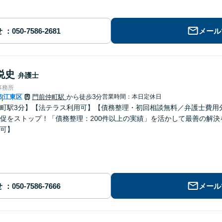
せ
メール
悦史
弁護士
事務所
都
江東区
門前仲町駅
から徒歩3分
営業時間：本日定休日
|
町駅3分】【法テラス利用可】【債務整理・初回相談無料／弁護士費用分
促をストップ！「債務整理：200件以上の実績」を活かして最善の解
可】
せ
メール