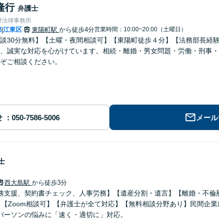
隆行
弁護士
野法律事務所
都
江東区
東陽町駅
から徒歩4分
営業時間：10:00~20:00（土曜日）
|
談30分無料】【土曜・夜間相談可】【東陽町徒歩４分】【法務部長経
、誠実な対応を心がけています。相続・離婚・男女問題・労働・刑事・
ぞご相談ください。
せ
メール
士
西大島駅
から徒歩3分
務支援、契約書チェック、人事労務】【遺産分割・遺言】【離婚・不倫
】【Zoom相談可】【弁護士が全て対応】【無料相談分野あり】民間企
パーソンの悩みに「速く・適切に」対応。