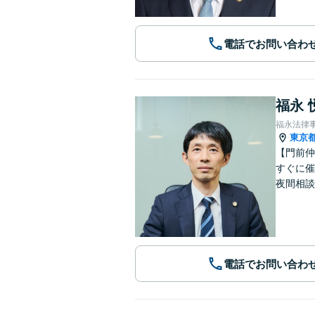
電話でお問い合わ
福永 
福永法律
東京
【門前仲
すぐに催
夜間相談
電話でお問い合わ