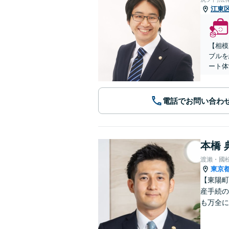
江東
【相模
ブルを
ート体
電話でお問い合わ
本橋 
渡瀨・國
東京
【東陽町
産手続の
も万全に