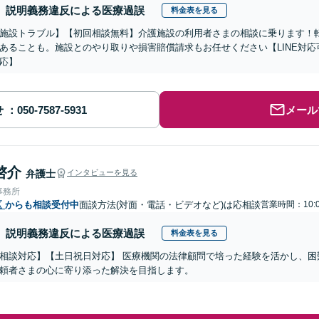
説明義務違反による医療過誤
料金表を見る
施設トラブル】【初回相談無料】介護施設の利用者さまの相談に乗ります！
あることも。施設とのやり取りや損害賠償請求もお任せください【LINE対
応】
せ
メール
啓介
弁護士
インタビューを見る
事務所
区
からも相談受付中
面談方法(対面・電話・ビデオなど)は応相談
営業時間：10:
説明義務違反による医療過誤
料金表を見る
相談対応】【土日祝日対応】 医療機関の法律顧問で培った経験を活かし、困
頼者さまの心に寄り添った解決を目指します。