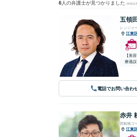
6
人の弁護士が見つかりました
(検索結
五領田
レンジャ
江東
【美容
療過誤
電話でお問い合わ
赤井 
西船橋ゴ
江東