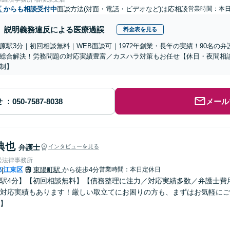
区
からも相談受付中
面談方法(対面・電話・ビデオなど)は応相談
営業時間：本
説明義務違反による医療過誤
料金表を見る
原駅3分｜初回相談無料｜WEB面談可｜1972年創業・長年の実績！90名の
総合解決！労務問題の対応実績豊富／カスハラ対策もお任せ【休日・夜間相
制】
せ
メール
典也
弁護士
インタビューを見る
松法律事務所
都
江東区
東陽町駅
から徒歩4分
営業時間：本日定休日
|
駅4分】【初回相談無料】【債務整理に注力／対応実績多数／弁護士費
対応実績もあります！厳しい取立てにお困りの方も、まずはお気軽にご
】