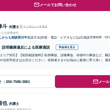
メールでお問い合わせ
隼斗
弁護士
インタビューを見る
ール法律事務所
区
からも相談受付中
面談方法(対面・電話・ビデオなど)は応相談
営業時間：09:
説明義務違反による医療過誤
料金表を見る
エリア対応】【初回相談無料】転倒事故、誤嚥事故、徘徊中の事故など、幅
や法的手続きはお任せください。依頼者さまのお悩みに親身に寄り添い、最
せ
メール
裕也
弁護士
律経済事務所 相模原支店