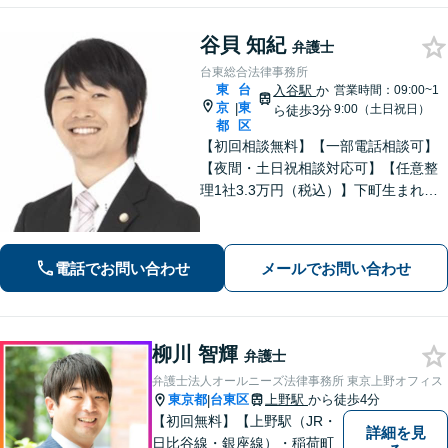
求します。
谷貝 知紀
弁護士
台東総合法律事務所
東
台
入谷駅
か
営業時間：09:00~1
京
東
|
9:00（土日祝日）
ら徒歩3分
都
区
【初回相談無料】【一部電話相談可】
【夜間・土日祝相談対応可】【任意整
理1社3.3万円（税込）】下町生まれ下
町育ちの弁護士です。相談者様ととも
に悩み考え、最善の解決策をご提案し
ます。
電話でお問い合わせ
メールでお問い合わせ
柳川 智輝
弁護士
弁護士法人オールニーズ法律事務所 東京上野オフィス
東京都
台東区
上野駅
から徒歩4分
|
【初回無料】【上野駅（JR・
詳細を見
日比谷線・銀座線）・稲荷町