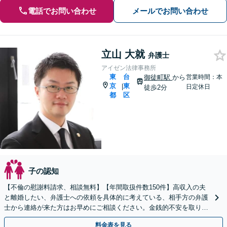
電話でお問い合わせ
メールでお問い合わせ
立山 大就
弁護士
アイゼン法律事務所
東
台
御徒町駅
から
営業時間：本
京
東
|
日定休日
徒歩2分
都
区
子の認知
【不倫の慰謝料請求、相談無料】【年間取扱件数150件】高収入の夫
と離婚したい、弁護士への依頼を具体的に考えている、相手方の弁護
士から連絡が来た方はお早めにご相談ください。金銭的不安を取り除
けるようサポートいたします【御徒町・仲御徒町駅2分】
料金表を見る