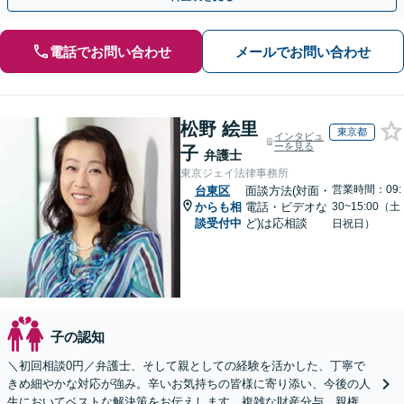
電話でお問い合わせ
メールでお問い合わせ
松野 絵里
東京都
インタビュ
ーを見る
子
弁護士
東京ジェイ法律事務所
営業時間：09:
台東区
面談方法(対面・
からも相
電話・ビデオな
30~15:00（土
談受付中
ど)は応相談
日祝日）
子の認知
＼初回相談0円／弁護士、そして親としての経験を活かした、丁寧で
きめ細やかな対応が強み。辛いお気持ちの皆様に寄り添い、今後の人
生においてベストな解決策をお伝えします。複雑な財産分与、親権問