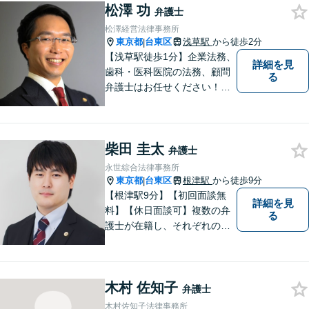
松澤 功
トラブルにも対応。明瞭な弁
弁護士
護士費用で安心のサポート
松澤経営法律事務所
を。【休日・夜間相談可能】
東京都
台東区
浅草駅
から徒歩2分
|
【浅草駅徒歩1分】企業法務、
詳細を見
歯科・医科医院の法務、顧問
る
弁護士はお任せください！労
務問題・患者クレーム・企業
法務も対応【電話・メール相
談OK】【休日・夜間面談可】
柴田 圭太
弁護士
永世綜合法律事務所
東京都
台東区
根津駅
から徒歩9分
|
【根津駅9分】【初回面談無
詳細を見
料】【休日面談可】複数の弁
る
護士が在籍し、それぞれの知
見と経験を活かして、多様な
課題に取り組んでいます。 士
業や政治関係者との連携によ
木村 佐知子
り、柔軟かつ現実的な対応を
弁護士
可能にしています。
木村佐知子法律事務所