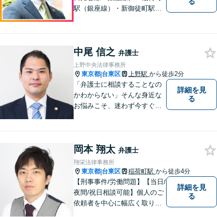
る
駅（銀座線）・新御徒町駅
（つくばエクスプレス・大江
戸線）】離婚／相続／交通事
故など解決実績多数。依頼者
中尾 信之
様に寄り添い、意志を尊重し
弁護士
つつ、冷静的確なアドバイス
上野中央法律事務所
で納得できる解決を目指しま
東京都
台東区
上野駅
から徒歩2分
|
す【夜間対応可】
「弁護士に相談することなの
詳細を見
かわからない」そんな身近な
る
お悩みこそ、迷わず今すぐご
相談ください。
岡本 翔太
弁護士
翔栄法律事務所
東京都
台東区
稲荷町駅
から徒歩4分
|
【刑事事件/労働問題】【当日/
詳細を見
夜間/祝日相談可能】個人のご
る
依頼者を中心に幅広く取り扱
ってきました。最善の解決方