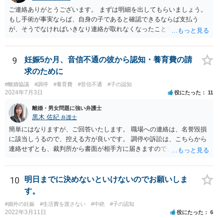
ご連絡ありがとうございます。 まずは明細を出してもらいましょう。
もし手術が事実ならば、自身の子であると確認できるならば支払う
が、そうでなければいきなり連絡が取れなくなったことで不信感もあ
るし、自身の子であるか疑問に残る点もあるので、支払えないと回答
してはいかがでしょうか。 代理人となる場合ですが、事務所ごとにま
ちまちです。 弊所の場合、交渉をお受けするとなると20万円くらいが
9
妊娠5か月、音信不通の彼から認知・養育費の請
多いかと思います。
求のために
#離婚協議
#調停
#養育費
#音信不通
#子の認知
2024年7月3日
役にたった
11
離婚・男女問題に強い弁護士
黒木 佐紀
弁護士
簡単にはなりますが、ご回答いたします。 職場への連絡は、名誉毀損
に該当しうるので、控える方が良いです。 調停や訴訟は、こちらから
連絡せずとも、裁判所から書面が相手方に届きますので、連絡不要で
す。 ご要望は認知や養育費の請求でしょうか？ 任意に応じてもらえな
いのであれば、調停や訴訟をするしかないかと思います。
10
明日までに決めないといけないのでお願いしま
す。
#婚外の妊娠
#生活費を渡さない
#中絶
#子の認知
2022年3月11日
役にたった
6