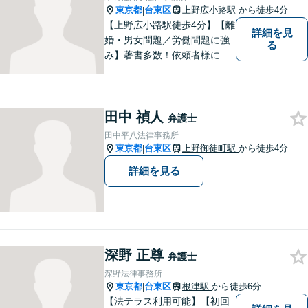
東京都
台東区
上野広小路駅
から徒歩4分
|
【上野広小路駅徒歩4分】【離
詳細を見
婚・男女問題／労働問題に強
る
み】著書多数！依頼者様に寄
り添い、きめ細やかな法的サ
ービスをご提供します。敷居
低くご相談いただけますの
田中 禎人
で、お気軽にお声がけくださ
弁護士
い。1つ1つの問題に真摯に向
田中平八法律事務所
き合ってまいります。
東京都
台東区
上野御徒町駅
から徒歩4分
|
詳細を見る
深野 正尊
弁護士
深野法律事務所
東京都
台東区
根津駅
から徒歩6分
|
【法テラス利用可能】【初回