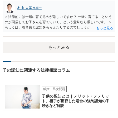
村山 大基
弁護士
＞法律的には一緒に育てるのが厳しいですか？ 一緒に育てる、という
のが同居してお子さんを育てていく、という意味なら厳しいです。 ＞
もしくは、養育費と認知をもらえたりするのでしょうか、 相手が認知
を拒む場合、調停や裁判などの手続きで認知を求める必要がありま
す。 また、認知されたことを前提に、父親として子を養う義務があり
ますので、 養育費を請求できます。 ただ、極端な話相手に収入がなか
もっとみる
ったり、行方不明だったりすると、実際上の回収が難しい可能性はあ
ります。
子の認知に関連する法律相談コラム
離婚・男女問題
子供の認知とは｜メリット・デメリッ
ト、相手が拒否した場合の強制認知の手
続きなど解説