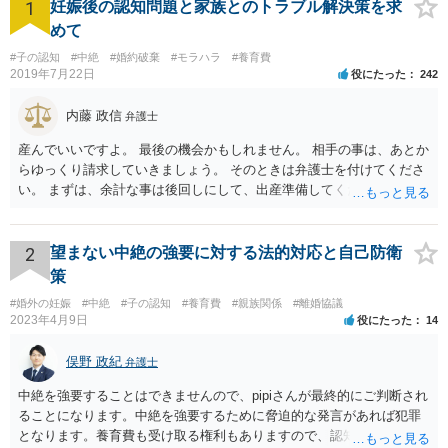
1
妊娠後の認知問題と家族とのトラブル解決策を求
めて
#子の認知
#中絶
#婚約破棄
#モラハラ
#養育費
2019年7月22日
役にたった
242
内藤 政信
弁護士
産んでいいですよ。 最後の機会かもしれません。 相手の事は、あとか
らゆっくり請求していきましょう。 そのときは弁護士を付けてくださ
い。 まずは、余計な事は後回しにして、出産準備してください。
2
望まない中絶の強要に対する法的対応と自己防衛
策
#婚外の妊娠
#中絶
#子の認知
#養育費
#親族関係
#離婚協議
2023年4月9日
役にたった
14
俣野 政紀
弁護士
中絶を強要することはできませんので、pipiさんが最終的にご判断され
ることになります。中絶を強要するために脅迫的な発言があれば犯罪
となります。養育費も受け取る権利もありますので、認知等につきお