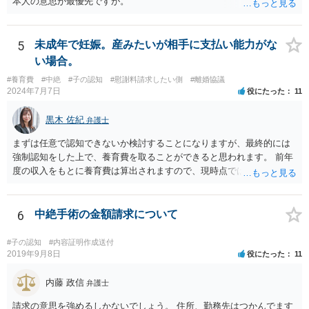
本人の意思が最優先ですが。
5
未成年で妊娠。産みたいが相手に支払い能力がな
い場合。
#養育費
#中絶
#子の認知
#慰謝料請求したい側
#離婚協議
2024年7月7日
役にたった
11
黒木 佐紀
弁護士
まずは任意で認知できないか検討することになりますが、最終的には
強制認知をした上で、養育費を取ることができると思われます。 前年
度の収入をもとに養育費は算出されますので、現時点では少額しか取
れないとしても、相手が大学を卒業して就職したら、そこで再度、養
育費の増額調停を起こすこともできます。 仮に中絶する場合でも、相
手方が妊娠について話し合いをしっかりしてくれない場合には、慰謝
6
中絶手術の金額請求について
料請求などもできる可能性があります。 いずれにせよ、親御さんとの
関わりが不可欠となると思われますので、一度話し合った上で、法律
#子の認知
#内容証明作成送付
事務所へ早めのご相談をされたほうがよろしいかと思います。
2019年9月8日
役にたった
11
内藤 政信
弁護士
請求の意思を強めるしかないでしょう。 住所、勤務先はつかんでます