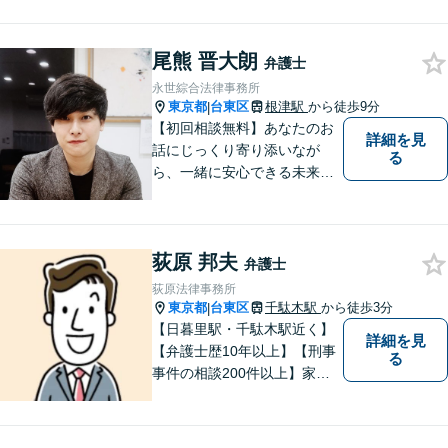
法を一緒に考えさせて頂きま
す。
尾熊 晋大朗
弁護士
永世綜合法律事務所
東京都
台東区
根津駅
から徒歩9分
|
【初回相談無料】あなたのお
詳細を見
話にじっくり寄り添いなが
る
ら、一緒に安心できる未来を
目指します。どんなに小さな
お悩みでも気軽にご相談いた
だける「安心して頼れる弁護
荻原 邦夫
士」を目指しています。休日
弁護士
や夜間相談も柔軟に対応【根
荻原法律事務所
津駅9分】
東京都
台東区
千駄木駅
から徒歩3分
|
【日暮里駅・千駄木駅近く】
詳細を見
【弁護士歴10年以上】【刑事
る
事件の相談200件以上】家族
が逮捕された、逮捕されそう
な場合はすぐにご連絡を！ス
トーカーやDVなど男女関係の