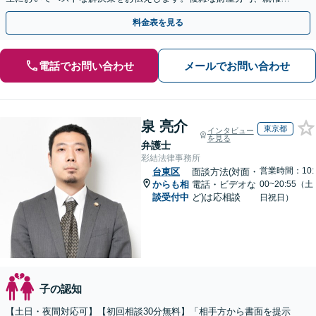
題、養育費の交渉、国際離婚などが得意です【日英対応◎】
料金表を見る
電話でお問い合わせ
メールでお問い合わせ
泉 亮介
東京都
インタビュー
を見る
弁護士
彩結法律事務所
営業時間：10:
台東区
面談方法(対面・
からも相
電話・ビデオな
00~20:55（土
談受付中
ど)は応相談
日祝日）
子の認知
【土日・夜間対応可】【初回相談30分無料】「相手方から書面を提示