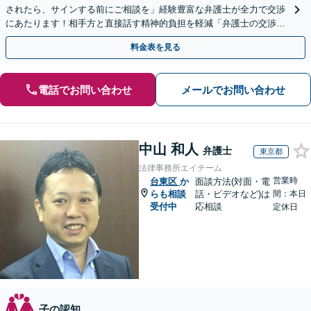
されたら、サインする前にご相談を」経験豊富な弁護士が全力で交渉
にあたります！相手方と直接話す精神的負担を軽減「弁護士の交渉で
慰謝料金額アップ／減額交渉も対応可」【完全個室対応】
料金表を見る
電話でお問い合わせ
メールでお問い合わせ
中山 和人
弁護士
東京都
法律事務所エイチーム
営業時
台東区
か
面談方法(対面・電
らも相談
話・ビデオなど)は
間：本日
受付中
応相談
定休日
子の認知