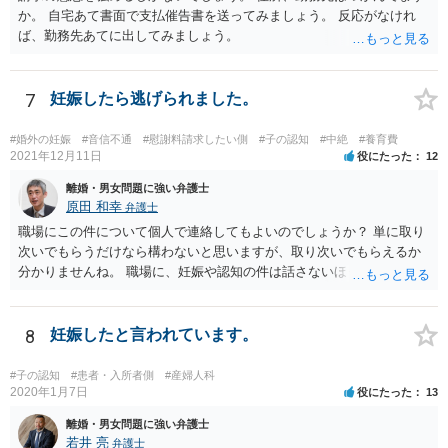
か。 自宅あて書面で支払催告書を送ってみましょう。 反応がなけれ
ば、勤務先あてに出してみましょう。
7
妊娠したら逃げられました。
#婚外の妊娠
#音信不通
#慰謝料請求したい側
#子の認知
#中絶
#養育費
2021年12月11日
役にたった
12
離婚・男女問題に強い弁護士
原田 和幸
弁護士
職場にこの件について個人で連絡してもよいのでしょうか？ 単に取り
次いでもらうだけなら構わないと思いますが、取り次いでもらえるか
分かりませんね。 職場に、妊娠や認知の件は話さないほうがよいと思
います。 それとも弁護士を通すべきなのでしょうか？ 相談者で対応が
難しいと思われれば、弁護士に入ってもらうことも検討されてくださ
い。 一度、お近くの弁護士に相談されてみてもよいと思います。
8
妊娠したと言われています。
#子の認知
#患者・入所者側
#産婦人科
2020年1月7日
役にたった
13
離婚・男女問題に強い弁護士
若井 亮
弁護士