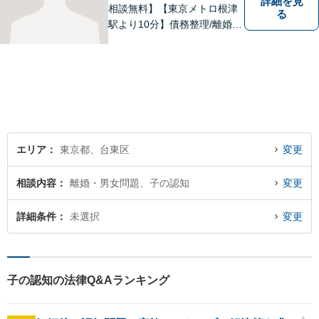
詳細を見
相談無料】【東京メトロ根津
る
駅より10分】債務整理/離婚問
題/相続問題/企業法務/債権回
収にお困りでしたら、是非、
私たちの事務所にお任せくだ
さい。プライバシーに配慮し
た相談室で、じっくりとお話
をお伺いします。
エリア
東京都、台東区
変更
相談内容
離婚・男女問題、子の認知
変更
詳細条件
未選択
変更
子の認知の法律Q&Aランキング