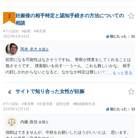
相手がきちんと対応しないのであれば弁護士にご相談されることをお
勧めします。
3
妊娠後の相手特定と認知手続きの方法についての
相談
#子の認知
#親権
#養育費
2023年3月16日
役にたった
21
岡本 卓大
弁護士
犯罪になる可能性はなさそうですね。 警察が捜査をしてくれることは
無さそうです。 捜索願いを出す･･･うーん、これも難しいかな。 相手
の顔しかわからないとなると、なかなか特定は難しいですね。 お役に
立てず、すみません。
4
サイトで知り合った女性が妊娠
#子の認知
#養育費
#児童買春・援助交際
#離婚書類作成
2020年12月1日
役にたった
13
内藤 政信
弁護士
強制はできませんが、中絶をお願いしたほうがいいとは、 思います。