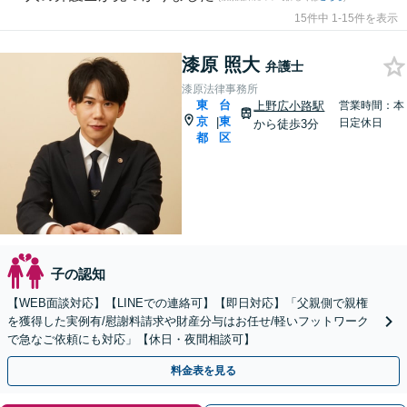
15件中 1-15件を表示
漆原 照大
弁護士
漆原法律事務所
東
台
上野広小路駅
営業時間：本
京
東
|
日定休日
から徒歩3分
都
区
子の認知
【WEB面談対応】【LINEでの連絡可】【即日対応】「父親側で親権
を獲得した実例有/慰謝料請求や財産分与はお任せ/軽いフットワーク
で急なご依頼にも対応」【休日・夜間相談可】
料金表を見る