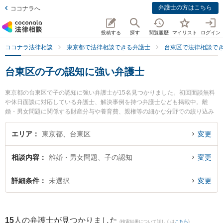
弁護士の方はこちら
ココナラへ
投稿する
探す
閲覧履歴
マイリスト
ログイン
ココナラ法律相談
東京都で法律相談できる弁護士
台東区で法律相談で
台東区の子の認知に強い弁護士
東京都の台東区で子の認知に強い弁護士が15名見つかりました。初回面談無料
や休日面談に対応している弁護士、解決事例を持つ弁護士なども掲載中。離
婚・男女問題に関係する財産分与や養育費、親権等の細かな分野での絞り込み
検索もでき便利です。特に漆原法律事務所の漆原 照大弁護士やアイゼン法律事
務所の立山 大就弁護士、弁護士法人越野・髙本法律事務所の髙本 紗斗美弁護士
エリア
東京都、台東区
変更
のプロフィール情報や弁護士費用、強みなどが注目されています。『台東区で
土日や夜間に発生した子の認知のトラブルを今すぐに弁護士に相談したい』
相談内容
離婚・男女問題、子の認知
変更
『子の認知のトラブル解決の実績豊富な近くの弁護士を検索したい』『初回相
談無料で子の認知を法律相談できる台東区内の弁護士に相談予約したい』など
でお困りの相談者さんにおすすめです。
詳細条件
未選択
変更
15
人の弁護士が見つかりました
(検索結果について詳しくは
こちら
)