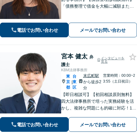
「債務整理で借金を大幅に減額または
免除」相談者さまにとってベストな債
務整理をご提案！「交通事故：依頼者
さまに代わって全力で交渉し、賠償金
電話でお問い合わせ
メールでお問い合わせ
アップを目指します！」【休日・夜間
相談可】
宮本 健太
弁
インタビューを
見る
護士
KBM法律事務所
末広町駅
営業時間：00:00~2
東
台
3:55（土日祝日）
京
東
から徒歩2
|
都
区
分
【即日相談可】【初回相談原則無料】
四大法律事務所で培った実務経験を活
かし、複雑な問題にも的確に対応！1日
以内のレスポンス！不動産・建築案
件、労働問題、インターネット問題、
電話でお問い合わせ
メールでお問い合わせ
訴訟・紛争案件などに多数対応。 皆様
のお悩みに寄り添い、最良の結果を追