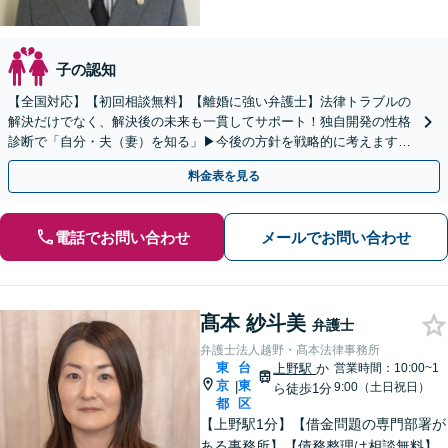
子の認知
【全国対応】【初回相談無料】【離婚に強い弁護士】法律トラブルの
解決だけでなく、解決後の未来も一貫してサポート！独自開発の性格
診断で「自分・夫（妻）を知る」▶︎今後の方針を戦略的に考えます！
【休日夜間／オンライン相談OK】
料金表を見る
電話でお問い合わせ
メールでお問い合わせ
髙本 紗斗美
弁護士
弁護士法人越野・髙本法律事務所
東
台
上野駅
か
営業時間：10:00~1
京
東
|
9:00（土日祝日）
ら徒歩1分
都
区
【上野駅1分】【借金問題の専門部署が
ある事務所】【債務整理は相談無料】