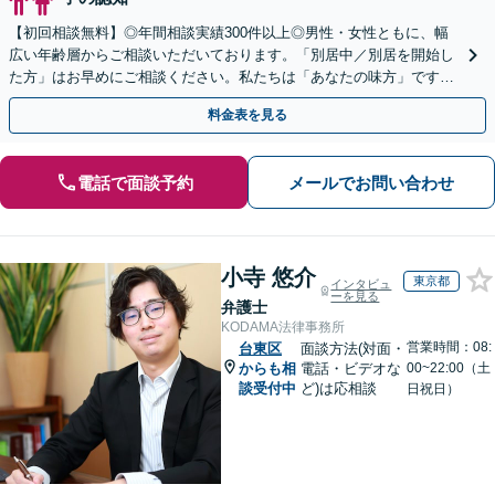
【初回相談無料】◎年間相談実績300件以上◎男性・女性ともに、幅
広い年齢層からご相談いただいております。「別居中／別居を開始し
た方」はお早めにご相談ください。私たちは「あなたの味方」です。
経験豊富な私たちが最後まで丁寧にサポートします。
料金表を見る
電話で面談予約
メールでお問い合わせ
小寺 悠介
東京都
インタビュ
ーを見る
弁護士
KODAMA法律事務所
営業時間：08:
台東区
面談方法(対面・
からも相
電話・ビデオな
00~22:00（土
談受付中
ど)は応相談
日祝日）