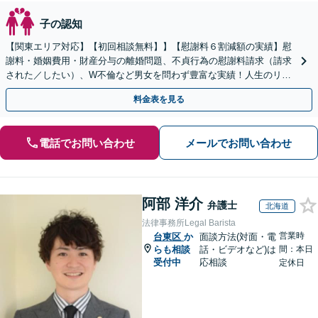
子の認知
【関東エリア対応】【初回相談無料】】【慰謝料６割減額の実績】慰
謝料・婚姻費用・財産分与の離婚問題、不貞行為の慰謝料請求（請求
された／したい）、W不倫など男女を問わず豊富な実績！人生のリス
タートを全力でサポートします。【LINE＠／Zoom可
料金表を見る
電話でお問い合わせ
メールでお問い合わせ
阿部 洋介
弁護士
北海道
法律事務所Legal Barista
営業時
台東区
か
面談方法(対面・電
らも相談
話・ビデオなど)は
間：本日
受付中
応相談
定休日