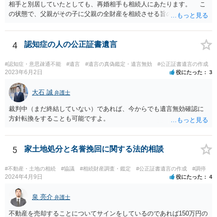
相手と別居していたとしても、再婚相手も相続人にあたります。 こ
の状態で、父親がその子に父親の全財産を相続させる旨の公正証書遺
言を残した場合、一旦は子が父親の全財産を相続することになります
が、再婚相手の遺留分を侵害しているため、再婚相手から相続人
（子）に対して遺留分侵害額請求権が行使される可能性があります。
4
認知症の人の公正証書遺言
お悩みのようであれば、問題の当事者であるお父様本人がお住まい
の地域等の弁護士に直接相談してみるのが望ましいように思います。
#認知症・意思疎通不能
#遺言
#遺言の真偽鑑定・遺言無効
#公正証書遺言の作成
【参考】民法 （遺留分侵害額の請求） 第千四十六条 遺留分権利者及
2023年6月2日
役にたった
3
びその承継人は、受遺者（特定財産承継遺言により財産を承継し又は
相続分の指定を受けた相続人を含む。以下この章において同じ。）又
大石 誠
弁護士
は受贈者に対し、遺留分侵害額に相当する金銭の支払を請求すること
裁判中（まだ終結していない）であれば、今からでも遺言無効確認に
ができる。
方針転換をすることも可能ですよ。
5
家土地処分と名誉挽回に関する法的相談
#不動産・土地の相続
#協議
#相続財産調査・鑑定
#公正証書遺言の作成
#調停
2024年4月9日
役にたった
4
泉 亮介
弁護士
不動産を売却することについてサインをしているのであれば150万円の