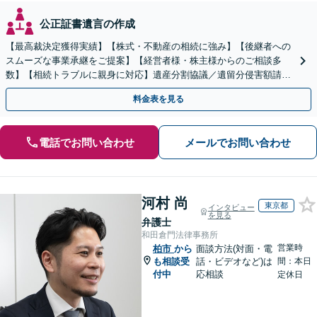
公正証書遺言の作成
【最高裁決定獲得実績】【株式・不動産の相続に強み】【後継者への
スムーズな事業承継をご提案】【経営者様・株主様からのご相談多
数】【相続トラブルに親身に対応】遺産分割協議／遺留分侵害額請求
／遺言書作成も丁寧に対応【40分相談無料】【渋谷駅3分】
料金表を見る
電話でお問い合わせ
メールでお問い合わせ
河村 尚
東京都
インタビュー
を見る
弁護士
和田倉門法律事務所
営業時
柏市
から
面談方法(対面・電
も相談受
話・ビデオなど)は
間：本日
付中
応相談
定休日