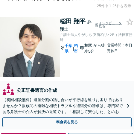
25件中 1-25件を表示
稲田 翔平
弁
インタビューを
見る
護士
弁護士法人やがしら 支所柏リバティ法律事務
所
柏駅
から徒
営業時間：本日
千葉
柏
|
県
市
定休日
歩5分
公正証書遺言の作成
【初回相談無料】遺産分割の話し合いが平行線を辿りお困りではあり
ませんか？親族間の複雑な相続トラブルや遺留分の請求は、専門家で
ある弁護士の介入が解決の近道です。「相談して安心した」とのお声
も多数。柏駅徒歩5分の当事務所へまずはご相談ください。
料金表を見る