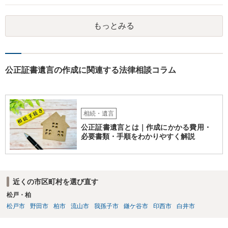
るか、家族を説得して承継させるかしかないでしょう。 また、出資者
がいれば、全員で会社を辞めて新たな会社を立ち上げることも考えら
もっとみる
れます。 それか、しばらく我慢して、社長が没した後に相続人から承
継させるしかないように思えます。 私見ながらご参考まで。
公正証書遺言の作成に関連する法律相談コラム
相続・遺言
公正証書遺言とは｜作成にかかる費用・
必要書類・手順をわかりやすく解説
近くの市区町村を選び直す
松戸・柏
松戸市
野田市
柏市
流山市
我孫子市
鎌ケ谷市
印西市
白井市