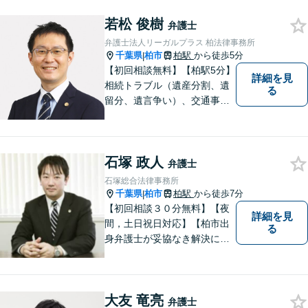
【明確な費用】
若松 俊樹
弁護士
弁護士法人リーガルプラス 柏法律事務所
千葉県
柏市
柏駅
から徒歩5分
|
【初回相談無料】【柏駅5分】
詳細を見
相続トラブル（遺産分割、遺
る
留分、遺言争い）、交通事故
（被害者側）、未払い残業代
請求、労働災害に特に力を入
れています。
石塚 政人
弁護士
石塚総合法律事務所
千葉県
柏市
柏駅
から徒歩7分
|
【初回相談３０分無料】【夜
詳細を見
間，土日祝日対応】【柏市出
る
身弁護士が妥協なき解決に尽
力します】柏市及び近隣市町
村の企業さま及び市民の皆さ
まに良質な法的サービスを提
大友 竜亮
供いたします。
弁護士