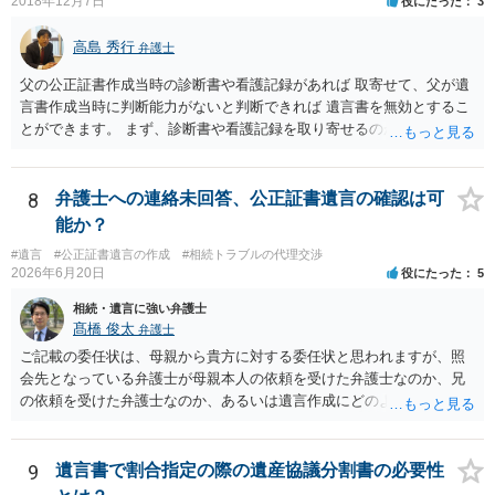
2018年12月7日
役にたった
3
高島 秀行
弁護士
父の公正証書作成当時の診断書や看護記録があれば 取寄せて、父が遺
言書作成当時に判断能力がないと判断できれば 遺言書を無効とするこ
とができます。 まず、診断書や看護記録を取り寄せるのが重要となり
ます。 ご自分で取り寄せるか、弁護士に取り寄せてもらうかしたらよ
いと思います。
8
弁護士への連絡未回答、公正証書遺言の確認は可
能か？
#遺言
#公正証書遺言の作成
#相続トラブルの代理交渉
2026年6月20日
役にたった
5
相続・遺言に強い弁護士
髙橋 俊太
弁護士
ご記載の委任状は、母親から貴方に対する委任状と思われますが、照
会先となっている弁護士が母親本人の依頼を受けた弁護士なのか、兄
の依頼を受けた弁護士なのか、あるいは遺言作成にどのような立場で
関与しているのかによって、説明を求められる範囲は変わり得るもの
と思われます。 仮に、その弁護士が母親本人から依頼を受けているの
であれば、母親本人に対する報告義務が問題となります。母親が貴方
9
遺言書で割合指定の際の遺産協議分割書の必要性
に一任する旨を明確に伝えており、委任状の内容にも、弁護士との連