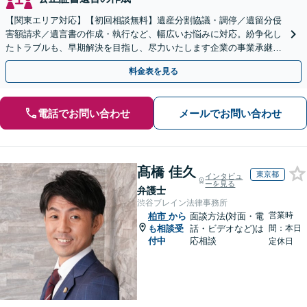
【関東エリア対応】【初回相談無料】遺産分割協議・調停／遺留分侵
害額請求／遺言書の作成・執行など、幅広いお悩みに対応。紛争化し
たトラブルも、早期解決を目指し、尽力いたします企業の事業承継の
お悩みもご相談ください【夜間・休日面談】【電話相談可】
料金表を見る
電話でお問い合わせ
メールでお問い合わせ
髙橋 佳久
東京都
インタビュ
ーを見る
弁護士
渋谷ブレイン法律事務所
営業時
柏市
から
面談方法(対面・電
も相談受
話・ビデオなど)は
間：本日
付中
応相談
定休日