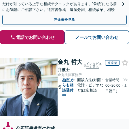
だけが知っている上手な相続テクニックがあります。”争続”になる前
にお気軽にご相談下さい。遺言書作成、遺産分割、相続放棄、相続税
のことなど弁護経験豊富です。
料金表を見る
電話でお問い合わせ
メールでお問い合わせ
金丸 哲大
東京都
インタビュ
ーを見る
弁護士
金丸法律事務所
柏市
か
面談方法(対面・
営業時間：08:
らも相
電話・ビデオな
00~20:00（土
談受付
ど)は応相談
日祝日）
中
公正証書遺言の作成