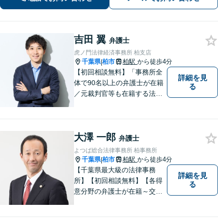
吉田 翼
弁護士
虎ノ門法律経済事務所 柏支店
千葉県
柏市
柏駅
から徒歩4分
|
【初回相談無料】「事務所全
詳細を見
体で90名以上の弁護士が在籍
る
／元裁判官等も在籍する法律
事務所／創業1972年」注力分
野の限定と本店との密な連携
「本店の税理士及び司法書士
大澤 一郎
と連携し、税務・登記もワン
弁護士
ストップで対応可」【休日・
よつば総合法律事務所 柏事務所
夜間相談可】
千葉県
柏市
柏駅
から徒歩4分
|
【千葉県最大級の法律事務
詳細を見
所】【初回相談無料】【各得
る
意分野の弁護士が在籍～交通
事故、労働災害、債務整理、
相続、企業法務、不動産】