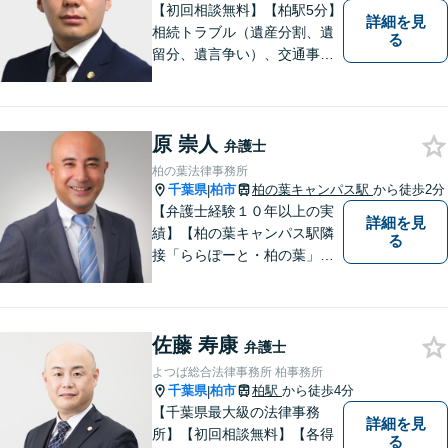
【初回相談無料】【柏駅5分】
詳細を見
相続トラブル（遺産分割、遺
る
留分、遺言争い）、交通事故
（被害者側）、未払い残業代
請求、労働災害に特に力を入
れています。
原 崇人
弁護士
柏の葉法律事務所
千葉県
柏市
柏の葉キャンパス駅
から徒歩2分
|
【弁護士経験１０年以上の実
詳細を見
績】【柏の葉キャンパス駅隣
る
接「ららぽーと・柏の葉」
内】【不動産・遺産相続の解
決多数・同分野の初回相談無
料】
佐藤 寿康
弁護士
よつば総合法律事務所 柏事務所
千葉県
柏市
柏駅
から徒歩4分
|
【千葉県最大級の法律事務
詳細を見
所】【初回相談無料】【各得
る