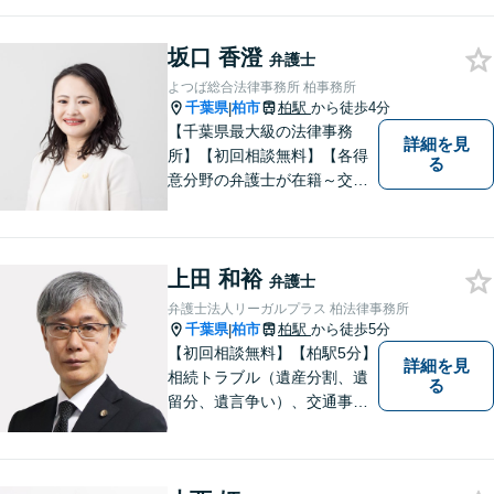
依頼者に寄り添えるための言
葉や姿勢を模索し続け、人と
坂口 香澄
しても信頼される弁護士であ
弁護士
りたい。
よつば総合法律事務所 柏事務所
千葉県
柏市
柏駅
から徒歩4分
|
【千葉県最大級の法律事務
詳細を見
所】【初回相談無料】【各得
る
意分野の弁護士が在籍～交通
事故、労働災害、債務整理、
相続、企業法務、不動産】
【明確な費用】
上田 和裕
弁護士
弁護士法人リーガルプラス 柏法律事務所
千葉県
柏市
柏駅
から徒歩5分
|
【初回相談無料】【柏駅5分】
詳細を見
相続トラブル（遺産分割、遺
る
留分、遺言争い）、交通事故
（被害者側）、未払い残業代
請求、労働災害に特に力を入
れています。