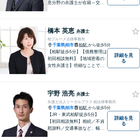
意分野の弁護士が在籍～交通
事故、労働災害、債務整理、
相続、企業法務、不動産】
【明確な費用】
橋本 英恵
弁護士
柏ブルーメ法律事務所
千葉県
柏市
柏駅
から徒歩5分
|
【柏駅徒歩5分】【債務整理は
詳細を見
初回相談無料】【地域密着の
る
女性弁護士】些細なことでも
お気軽にご相談下さい。
宇野 浩亮
弁護士
弁護士法人リーガルプラス 柏法律事務所
千葉県
柏市
柏駅
から徒歩5分
|
【JR・東武柏駅徒歩5分】
詳細を見
【初回相談無料】相続／不貞
る
慰謝料／交通事故など、幅広
いお困りごとに対応可能！ご