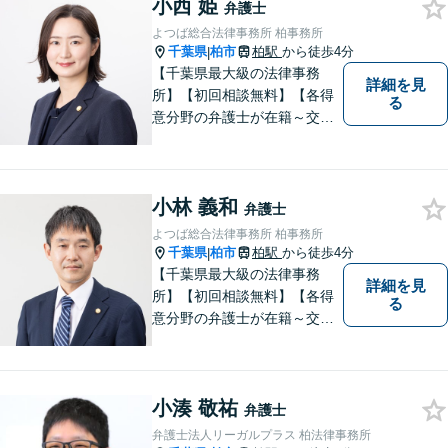
小西 姫
弁護士
よつば総合法律事務所 柏事務所
千葉県
柏市
柏駅
から徒歩4分
|
【千葉県最大級の法律事務
詳細を見
所】【初回相談無料】【各得
る
意分野の弁護士が在籍～交通
事故、労働災害、債務整理、
相続、企業法務、不動産】
【明確な費用】
小林 義和
弁護士
よつば総合法律事務所 柏事務所
千葉県
柏市
柏駅
から徒歩4分
|
【千葉県最大級の法律事務
詳細を見
所】【初回相談無料】【各得
る
意分野の弁護士が在籍～交通
事故、労働災害、債務整理、
相続、企業法務、不動産】
【明確な費用】
小湊 敬祐
弁護士
弁護士法人リーガルプラス 柏法律事務所