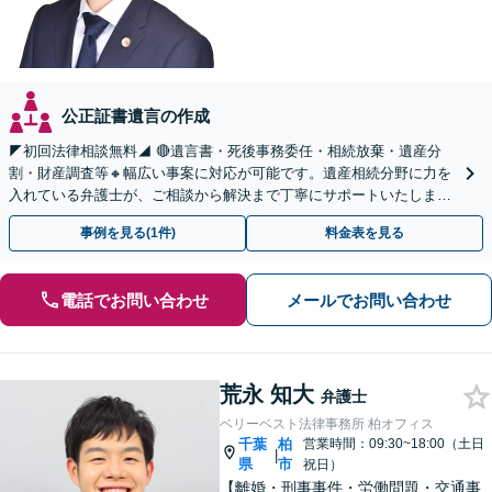
公正証書遺言の作成
◤初回法律相談無料◢ 🔴遺言書・死後事務委任・相続放棄・遺産分
割・財産調査等🔸幅広い事案に対応が可能です。遺産相続分野に力を
入れている弁護士が、ご相談から解決まで丁寧にサポートいたしま
す。まずはじっくりとお話ししてください。
事例を見る(1件)
料金表を見る
電話でお問い合わせ
メールでお問い合わせ
荒永 知大
弁護士
ベリーベスト法律事務所 柏オフィス
千葉
柏
営業時間：09:30~18:00（土日
|
県
市
祝日）
【離婚・刑事事件・労働問題・交通事