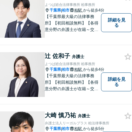
よつば総合法律事務所 柏事務所
千葉県
柏市
柏駅
から徒歩4分
|
【千葉県最大級の法律事務
詳細を見
所】【初回相談無料】【各得
る
意分野の弁護士が在籍～交通
事故、労働災害、債務整理、
相続、企業法務、不動産】
【明確な費用】
辻 佐和子
弁護士
よつば総合法律事務所 柏事務所
千葉県
柏市
柏駅
から徒歩4分
|
【千葉県最大級の法律事務
詳細を見
所】【初回相談無料】【各得
る
意分野の弁護士が在籍～交通
事故、労働災害、債務整理、
相続、企業法務、不動産】
【明確な費用】
大崎 慎乃祐
弁護士
弁護士法人リーガルプラス 柏法律事務所
千葉県
柏市
柏駅
から徒歩5分
|