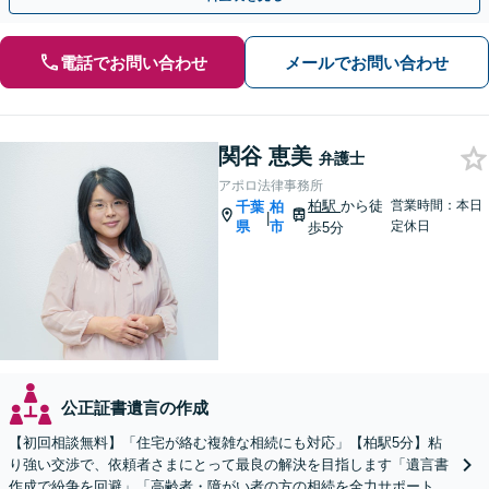
電話でお問い合わせ
メールでお問い合わせ
関谷 恵美
弁護士
アポロ法律事務所
柏駅
から徒
営業時間：本日
千葉
柏
|
県
市
定休日
歩5分
公正証書遺言の作成
【初回相談無料】「住宅が絡む複雑な相続にも対応」【柏駅5分】粘
り強い交渉で、依頼者さまにとって最良の解決を目指します「遺言書
作成で紛争を回避」「高齢者・障がい者の方の相続を全力サポート」