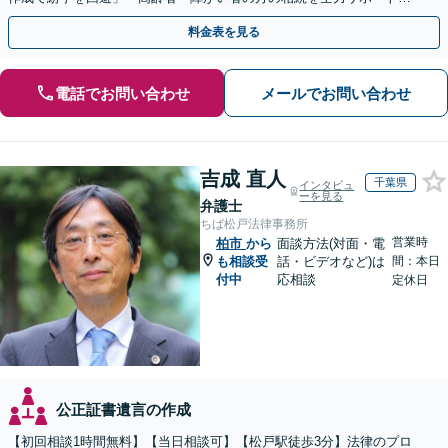
【完全個室制】【バリアフリー対応】【全国出張あり】
料金表を見る
電話でお問い合わせ
メールでお問い合わせ
吉成 直人
千葉県
インタビュ
ーを見る
弁護士
ちば松戸法律事務所
営業時
柏市
から
面談方法(対面・電
も相談受
話・ビデオなど)は
間：本日
付中
応相談
定休日
公正証書遺言の作成
【初回相談1時間無料】【当日相談可】【松戸駅徒歩3分】法律のプロ