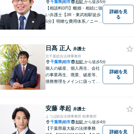
千葉県
柏市
柏駅
から徒歩5分
|
【相談料0円】離婚・相続に強
詳細を見
い弁護士【JR・東武柏駅徒歩
る
5分】明瞭な費用体系／ニーズ
に合わせた解決方法をご提
案！離婚・不貞慰謝料をはじ
め、残業代請求にも注力して
日髙 正人
います【交通事故の相談実績
弁護士
3,000件以上】被害者側の救済
北千葉総合法律事務所
に特化しトラブルを解決！
千葉県
柏市
柏駅
から徒歩5分
|
個人の破産、個人再生、会社
詳細を見
の事業再生、廃業、破産等、
る
債務整理をメインに扱ってお
ります。会社が破産する場
合、代表者個人について、経
営者保証ガイドラインにとる
安藤 孝起
私的整理も取扱い可能です。
弁護士
債務に関する初回相談は無料
よつば総合法律事務所 柏事務所
です。
千葉県
柏市
柏駅
から徒歩4分
|
【千葉県最大級の法律事務
詳細を見