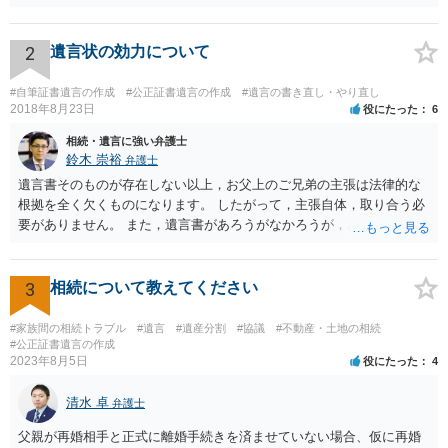
の場合などがあります。 遺言の対象となる財産の多寡などにもよりま
すが、弁護士に作成を依頼する場合は、１０～数十万円程度になるケ
ースが多いと思います。 報酬体系は、弁護士ごとに異なりますので一
2
遺言状の効力について
律の基準はありません。
#自筆証書遺言の作成
#公正証書遺言の作成
#遺言の書き直し・やり直し
2018年8月23日
役にたった
6
相続・遺言に強い弁護士
鈴木 崇裕
弁護士
遺言書そのものが存在しない以上，お父上のご兄弟の主張は法律的な
根拠を全く欠くものになります。 したがって，主張自体，取り合う必
要がありません。 また，遺言書があろうがなかろうが，お父上のご兄
弟と面会しなければならない義務はもともとありません。 峰岸先生の
ご回答にもありますが， 代理人弁護士をたてて，その弁護士から相手
方に対して， ・相続に関する主張は法的根拠がなく，一切応じないこ
3
相続について教えてください
と ・今後一切の連絡をしてこないでほしいこと ・連絡を継続してくる
ようであれば警察への通報や法的措置も辞さないこと などを記載した
#家族間の相続トラブル
#遺言
#遺産分割
#協議
#不動産・土地の相続
書面を発送してもらうことがよろしいように思います。
#公正証書遺言の作成
2023年8月5日
役にたった
4
清水 卓
弁護士
父親が再婚相手と正式に離婚手続きを済ませていない場合、仮に再婚