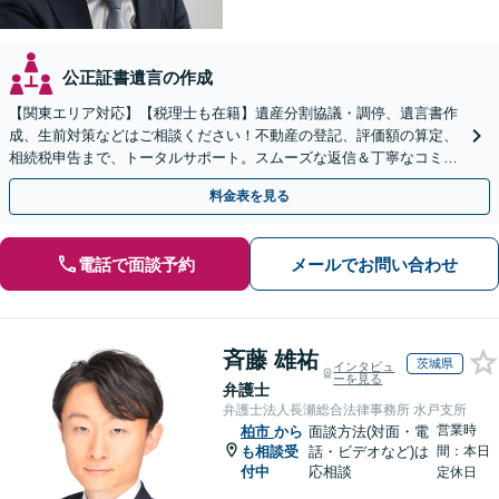
公正証書遺言の作成
【関東エリア対応】【税理士も在籍】遺産分割協議・調停、遺言書作
成、生前対策などはご相談ください！不動産の登記、評価額の算定、
相続税申告まで、トータルサポート。スムーズな返信＆丁寧なコミュ
ニケーション◎お気軽にご相談ください。
料金表を見る
電話で面談予約
メールでお問い合わせ
斉藤 雄祐
茨城県
インタビュ
ーを見る
弁護士
弁護士法人長瀬総合法律事務所 水戸支所
営業時
柏市
から
面談方法(対面・電
も相談受
話・ビデオなど)は
間：本日
付中
応相談
定休日