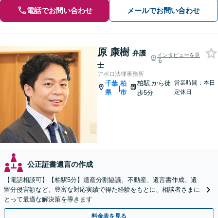
電話でお問い合わせ
メールでお問い合わせ
原 康樹
弁護
インタビューを見
る
士
アポロ法律事務所
柏駅
から徒
営業時間：本日
千葉
柏
|
県
市
定休日
歩5分
公正証書遺言の作成
【電話相談可】【柏駅5分】遺産分割協議、不動産、遺言書作成、遺
留分侵害額など。豊富な対応実績で得た経験をもとに、相談者さまに
とって最適な解決策を導きます
料金表を見る