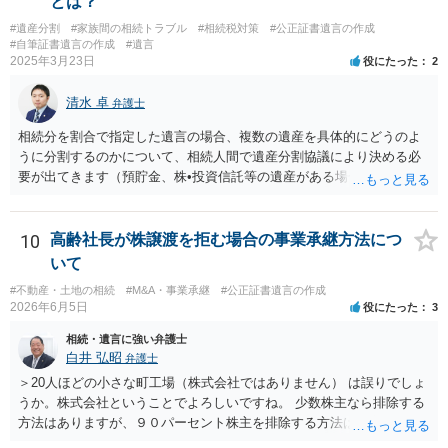
とは？
絡、進捗確認、公正証書遺言の作成有無や控えの確認等が含まれてい
#遺産分割
#家族間の相続トラブル
#相続税対策
#公正証書遺言の作成
るのであれば、貴方から進捗状況等の説明を求める余地はあります。
#自筆証書遺言の作成
#遺言
他方で、その弁護士が兄の依頼を受けた弁護士である場合には、兄の
2025年3月23日
役にたった
2
代理人という立場になりますので、貴方や母親に対して当然に進捗状
況を報告する義務があるとは限りません。また、親族間で利害対立が
清水 卓
弁護士
ある可能性がある場合、守秘義務や本人意思確認の観点から、委任状
があるとしても直ちに内容を開示しないこともあり得ます。 公正証書
相続分を割合で指定した遺言の場合、複数の遺産を具体的にどうのよ
遺言が作成済みである場合でも、生前にその存在や内容を誰に開示す
うに分割するのかについて、相続人間で遺産分割協議により決める必
るかは、基本的には遺言者本人の意思による問題です。まずは、母親
要が出てきます（預貯金、株•投資信託等の遺産がある場合に、どの遺
本人から弁護士に対し、「娘に進捗状況及び公正証書遺言の作成有
産についても相続分の割合で分けるのか、預貯金はある相続人に、株•
無・内容について説明してよい」旨を明確に伝えてもらい、委任状の
投資信託は他の相続人にというような分け方をするのか等について
写しを添付して、期限を区切って書面で回答を求めることが考えられ
は、相続人間で遺産分割協議により決める必要があります）。
10
高齢社長が株譲渡を拒む場合の事業承継方法につ
ます。それでも回答がない場合には、母親本人の意思能力や真意、兄
いて
による不当な関与の有無も含めて、別の弁護士に資料（遺言書案、委
#不動産・土地の相続
#M&A・事業承継
#公正証書遺言の作成
任状、母親の発言内容、弁護士との連絡履歴、兄とのやり取り等）を
2026年6月5日
役にたった
3
示して相談した方がよいように思います。
相続・遺言に強い弁護士
白井 弘昭
弁護士
＞20人ほどの小さな町工場（株式会社ではありません） は誤りでしょ
うか。株式会社ということでよろしいですね。 少数株主なら排除する
方法はありますが、９０パーセント株主を排除する方法は現実的にあ
りません。 事業承継や株譲渡を進めるには、社員全員で本人を説得す