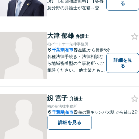
所】【初回相談無料】【各得
る
意分野の弁護士が在籍～交通
事故、労働災害、債務整理、
相続、企業法務、不動産】
【明確な費用】
大津 郁雄
弁護士
柏パートナー法律事務所
千葉県
柏市
柏駅
から徒歩5分
|
各種法律手続き・法律相談な
詳細を見
ら地域密着型の当事務所へご
る
相談ください。 他士業とも連
携しながら、迅速なリーガル
サポートをご提供いたしま
す。
釼 宮子
弁護士
柏の葉法律事務所
千葉県
柏市
柏の葉キャンパス駅
から徒歩2分
|
詳細を見る