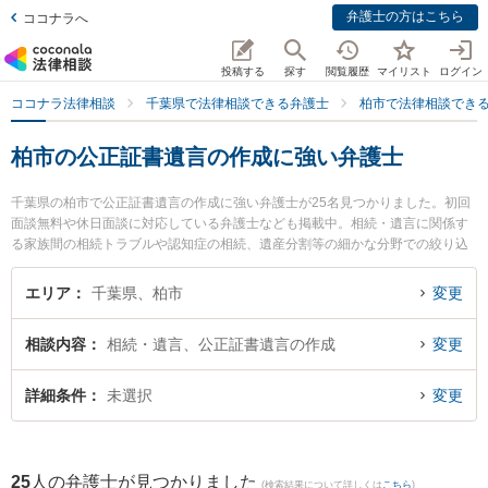
弁護士の方はこちら
ココナラへ
投稿する
探す
閲覧履歴
マイリスト
ログイン
ココナラ法律相談
千葉県で法律相談できる弁護士
柏市で法律相談でき
柏市の公正証書遺言の作成に強い弁護士
千葉県の柏市で公正証書遺言の作成に強い弁護士が25名見つかりました。初回
面談無料や休日面談に対応している弁護士なども掲載中。相続・遺言に関係す
る家族間の相続トラブルや認知症の相続、遺産分割等の細かな分野での絞り込
み検索もでき便利です。特に弁護士法人やがしら 支所柏リバティ法律事務所の
稲田 翔平弁護士やアポロ法律事務所の原 康樹弁護士、アポロ法律事務所の関谷
エリア
千葉県、柏市
変更
恵美弁護士のプロフィール情報や弁護士費用、強みなどが注目されています。
『柏市で土日や夜間に発生した公正証書遺言の作成のトラブルを今すぐに弁護
相談内容
相続・遺言、公正証書遺言の作成
変更
士に相談したい』『公正証書遺言の作成のトラブル解決の実績豊富な近くの弁
護士を検索したい』『初回相談無料で公正証書遺言の作成を法律相談できる柏
市内の弁護士に相談予約したい』などでお困りの相談者さんにおすすめです。
詳細条件
未選択
変更
25
人の弁護士が見つかりました
(検索結果について詳しくは
こちら
)