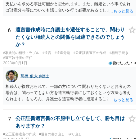
支払いを求める事は可能かと思われます。また、離婚という事であれ
ば財産分与等についても話し合いを行う必要があるでしょう。 細かい
事情をお伺いする必要もあるかと思われますので、一度お近くの弁護
士事務所へご相談されると良いでしょう。
6
遺言書作成時に弁護士を選任することで、関わり
たくない相続人との関係を回避できるのでしょう
か？
#家族間の相続トラブル
#遺言
#遺産分割
#公正証書遺言の作成
#相続手続き
#遺言執行者の選任
2023年9月1日
役にたった
3
髙橋 俊太
弁護士
相続人が複数おられて、一部の方について関わりたくないとお考えの
場合は、関わってもよい方を遺言執行者にしておくという方法も考え
られます。もちろん、弁護士を遺言執行者に指定することもできます
が、（関わってもよい）相続人を遺言執行者に指定しておいて、その
方に再委任の権限を付与しておくという方法もあります。 一度、弁護
士に直接ご相談されることをお勧めいたします。
7
公正証書遺言書の不服申し立てをして、勝ち目は
ありますか？
#公正証書遺言の作成
#遺言の書き直し・やり直し