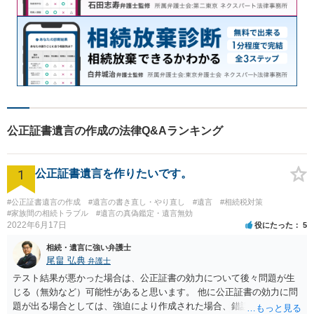
公正証書遺言の作成の法律Q&Aランキング
1
公正証書遺言を作りたいです。
#公正証書遺言の作成
#遺言の書き直し・やり直し
#遺言
#相続税対策
#家族間の相続トラブル
#遺言の真偽鑑定・遺言無効
2022年6月17日
役にたった
5
相続・遺言に強い弁護士
尾畠 弘典
弁護士
テスト結果が悪かった場合は、公正証書の効力について後々問題が生
じる（無効など）可能性があると思います。 他に公正証書の効力に問
題が出る場合としては、強迫により作成された場合、錯誤（勘違い）