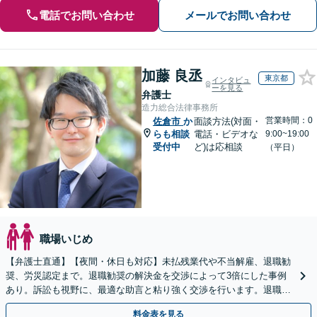
電話でお問い合わせ
メールでお問い合わせ
加藤 良丞
東京都
インタビュ
ーを見る
弁護士
造力総合法律事務所
営業時間：0
佐倉市
か
面談方法(対面・
らも相談
電話・ビデオな
9:00~19:00
受付中
ど)は応相談
（平日）
職場いじめ
【弁護士直通】【夜間・休日も対応】未払残業代や不当解雇、退職勧
奨、労災認定まで。退職勧奨の解決金を交渉によって3倍にした事例
あり。訴訟も視野に、最適な助言と粘り強く交渉を行います。退職前
後、育休中などの状況でも歓迎。まずはご相談下さい！
料金表を見る