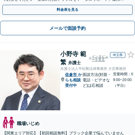
約書や就業規則のリーガルチェックなど
料金表を見る
メールで面談予約
小野寺 範
埼玉県
インタビュ
ーを見る
繁
弁護士
弁護士法人平松剛法律事務所 大宮事務所
営業時間：0
佐倉市
か
面談方法(対面・
らも相談
電話・ビデオな
9:00~20:00
受付中
ど)は応相談
（平日）
職場いじめ
【関東エリア対応】【初回相談無料】ブラック企業で悩んでいません