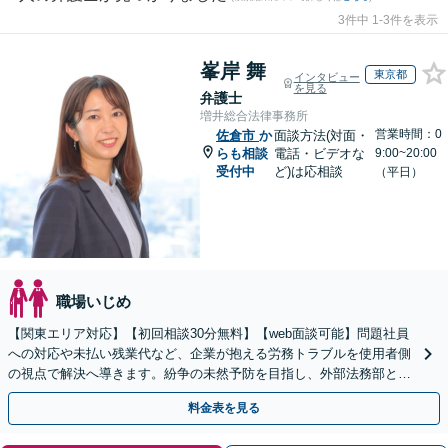
3件中 1-3件を表示
峯岸 舞
東京都
インタビュー
を見る
弁護士
増井総合法律事務所
営業時間：0
佐倉市
か
面談方法(対面・
らも相談
電話・ビデオな
9:00~20:00
受付中
ど)は応相談
（平日）
職場いじめ
【関東エリア対応】【初回相談30分無料】【web面談可能】問題社員
への対応や未払い残業代など、企業が抱える労務トラブルを使用者側
の視点で解決へ導きます。紛争の未然予防を目指し、外部法務部とし
て顧問契約を通じた充実のサポートを提供しております
料金表を見る