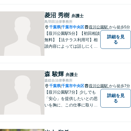
題でも一人で抱え込まずにま
ずはご相談ください。問題の
菱沼 秀樹
弁護士
解決に向けて誠心誠意対応い
鳥羽田法律事務所
たします。【近隣駐車場あ
千葉県
千葉市中央区
葭川公園駅
から徒歩5分
|
り】
【葭川公園駅5分】【初回相談
詳細を見
無料】【法テラス利用可】相
る
談内容によっては話しにくい
こともあると思いますが、で
きるだけリラックスしてお話
いただけるように最善を尽く
します。誠実な対応と迅速な
森 駿輝
弁護士
事件解決を心がけておりま
森総合法律事務所
す。お困りの方はご相談くだ
千葉県
千葉市中央区
葭川公園駅
から徒歩7分
|
さい。
【葭川公園駅7分】少しでも
詳細を見
「安心」を提供したいとの思
る
いを胸に、この仕事に取り組
んでおります。インターネッ
ト／逮捕・刑事事件／交通事
故／男女問題／消費者被害な
ど対応分野多数。お気軽にご