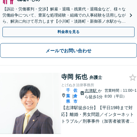
【訴訟・労働審判・交渉】解雇・退職・残業代・退職金など、様々な
労働紛争について、豊富な処理経験・組織での人事経験を活用しなが
ら、解決に向けて尽力します【小川町・淡路町・新御茶ノ水駅から約
1分、御茶ノ水駅も利用可】
料金表を見る
メールでお問い合わせ
寺岡 拓也
弁護士
とげぬき法律事務所
千
佐
志津駅
か
営業時間：11:00~1
葉
倉
|
8:00（平日）
ら徒歩1分
県
市
【志津駅徒歩1分】【平日19時まで対
応】離婚・男女問題／インターネット
トラブル／刑事事件（加害者被害者含
む）などの問題に対応しております。
親しみやすさが取り柄です。お気軽に