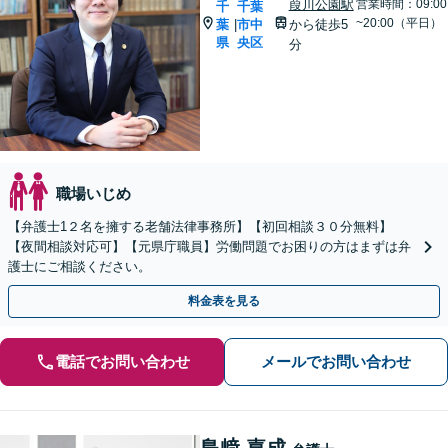
葭川公園駅
営業時間：09:00
千
千葉
~20:00（平日）
葉
市中
から徒歩5
|
県
央区
分
職場いじめ
【弁護士1２名を擁する老舗法律事務所】【初回相談３０分無料】
【夜間相談対応可】【元県庁職員】労働問題でお困りの方はまずは弁
護士にご相談ください。
料金表を見る
電話でお問い合わせ
メールでお問い合わせ
島﨑 嘉成