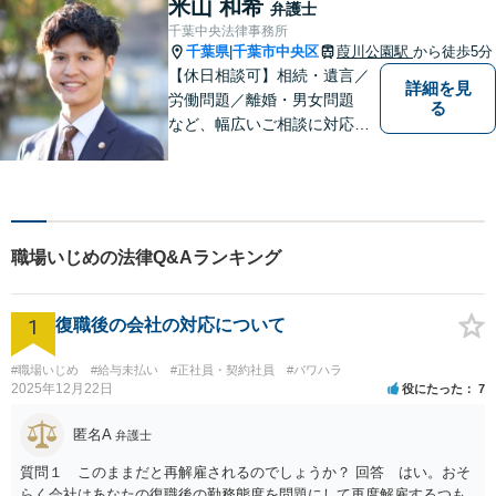
米山 和希
弁護士
相談ください。
千葉中央法律事務所
千葉県
千葉市中央区
葭川公園駅
から徒歩5分
|
【休日相談可】相続・遺言／
詳細を見
労働問題／離婚・男女問題
る
など、幅広いご相談に対応。
依頼者さまに丁寧に寄り添
い、納得できる解決を目指し
ます【複数弁護士在籍】複雑
な内容の紛争も、事務所一丸
となり解決までサポート【葭
職場いじめの法律Q&Aランキング
川公園駅5分】
1
復職後の会社の対応について
#職場いじめ
#給与未払い
#正社員・契約社員
#パワハラ
2025年12月22日
役にたった
7
匿名A
弁護士
質問１ このままだと再解雇されるのでしょうか？ 回答 はい。おそ
らく会社はあなたの復職後の勤務態度を問題にして再度解雇するつも