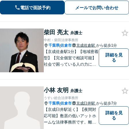
ご相談ください【zoom面談可】【全国
電話で面談予約
メールでお問い合わせ
相談対応】
柴田 亮太
弁護士
中村・柴田法律事務所
千葉県
佐倉市
京成佐倉駅
から徒歩1分
|
【京成佐倉駅1分】【地域密着
詳細を見
型】【完全個室で相談可能】
る
社会で困っている人の力にな
りたいと思い、弁護士を志し
ました。地元の皆様からはお
金に関するご相談の他、遺産
小林 友明
相続、離婚・男女問題、交通
弁護士
事故の案件を広く受け付けて
うすい総合法律事務所
います。 ぜひご相談くださ
千葉県
佐倉市
京成臼井駅
から徒歩7分
|
い。
【京成臼井駅近く】【夜間対
詳細を見
応可能】敷居の低いアットホ
る
ームな法律事務所です。離婚
問題／相続問題／交通事故／