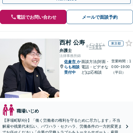
電話でお問い合わせ
メールで面談予約
西村 公寿
東京都
インタビュ
ーを見る
弁護士
法律事務所錦
営業時間：1
佐倉市
か
面談方法(対面・
らも相談
電話・ビデオな
0:00~19:00
受付中
ど)は応相談
（平日）
職場いじめ
【茅場町駅4分】「働く労働者の権利を守るために尽力します」不当
解雇や残業代未払い、パワハラ・セクハラ、労働条件の一方的変更ま
でお任せください「企業の労務トラブルをトータルサポート」雇用契