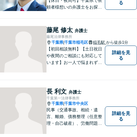
【休日・夜間可】千葉県で依
る
頼者様想いの弁護士をお探し
ならぜひご相談を！依頼者様
の経済面・精神面を大切に
し、幸福な生活を実現するた
藤尾 修太
弁護士
めに努力を惜しみません。債
藤尾法律事務所
務整理／刑事／企業法務／交
千葉県
千葉市稲毛区
稲毛駅
から徒歩1分
|
通事故など、あらゆる問題に
【初回相談無料】【土日祝日
詳細を見
対応可能◎
や夜間のご相談にも対応して
る
います】お一人で悩まれず、
まずはご相談下さい。
長 利文
弁護士
千葉第一法律事務所
千葉県
千葉市中央区
|
民事（交通事故、相続・遺
詳細を見
言、離婚、債務整理（任意整
る
理・自己破産）、労働問題
等）、刑事の幅広い分野を取
り扱っております。些細な問