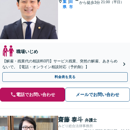
葉
田
|
21:00（平日）
から徒歩3分
県
市
職場いじめ
【解雇・残業代の相談料0円】サービス残業、突然の解雇、あきらめ
ないで。【電話・オンライン相談対応（予約制）】
料金表を見る
電話でお問い合わせ
メールでお問い合わせ
齋藤 泰斗
弁護士
みどり総合法律事務所