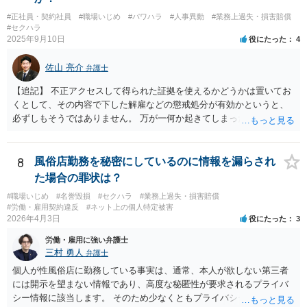
#正社員・契約社員
#職場いじめ
#パワハラ
#人事異動
#業務上過失・損害賠償
#セクハラ
2025年9月10日
役にたった
4
佐山 亮介
弁護士
【追記】 不正アクセスして得られた証拠を使えるかどうかは置いてお
くとして、その内容で下した解雇などの懲戒処分が有効かというと、
必ずしもそうではありません。 万が一何か起きてしまった場合は処分
の効力を争うことを第一に考えるのが良いでしょう。
8
風俗店勤務を秘密にしているのに情報を漏らされ
た場合の罪状は？
#職場いじめ
#名誉毀損
#セクハラ
#業務上過失・損害賠償
#労働・雇用契約違反
#ネット上の個人特定被害
2026年4月3日
役にたった
3
労働・雇用に強い弁護士
三村 勇人
弁護士
個人が性風俗店に勤務している事実は、通常、本人が欲しない第三者
には開示を望まない情報であり、高度な秘匿性が要求されるプライバ
シー情報に該当します。 そのため少なくともプライバシー権侵害にあ