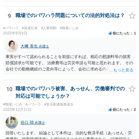
たる可能性があります。 そのため、慰謝料請求を検討する事案かと思
われます。
9
職場でのパワハラ問題についての法的対処法は？
#パワハラ
#派遣社員
#人事異動
#職場いじめ
2025年9月9日
役にたった
1
大﨑 美生
弁護士
事実がすべて認められることを前提にすれば、相応の慰謝料等の損害
賠償請求が可能です。 治療費等は労災申請も可能と思われます。 その
会社での勤務継続のご意向等によって、会社に求める内容や、加害者
個人だけに損害賠償請求をするのか等、方針が変わり得ます。 まずは
弁護士にご相談いただくのがよろしいと思います。弁護士によって方
針も変わります。 内容が踏み込んだものとなり、関係者も閲覧する可
10
職場でのパワハラ被害、あっせん、労働審判での
能性がありますので、詳しくは、直接お近くの弁護士にご相談される
対応は可能でしょうか？
ことをお勧めいたします。
#職場いじめ
#パワハラ
#安全配慮義務違反
2025年12月11日
役にたった
2
谷口 陸
弁護士
回答いたします。 結論として本件は、法的な救済手続（あっせん・労