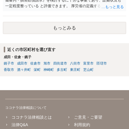
働審判・損害賠償請求）を検討するに十分な事案であり、証拠状況も
一定程度整っている と評価できます。 厚労省の定義するパワーハラス
メントは①優越的な関係を背景に②業務の適正な範囲を超えて③労働
者に精神的・身体的苦痛を与える行為とされています。 あなたのケー
スでは、次のように各要件を満たす可能性が高いです。 上記①は問題
もっとみる
ないとして、②③について、あなたの記載内容には、典型的なハラス
メントが多数含まれています。 意図的な無視・孤立化、業務情報の共
有排除、根拠のない誹謗中傷・評価低下行為 、不当なシフト操作、隔
離、業務負荷の偏った配分、新人教育からの不当排除、公共の場での
近くの市区町村を選び直す
悪口・人格否定発言、早退理由の改ざん（評価操作）いずれも 業務上
成田・佐倉・銚子
必要性が認められず、違法性は強い と評価できます。 職場全体から孤
立し、誹謗中傷が常態化している状況は、明確に精神的苦痛を伴うも
銚子市
成田市
佐倉市
旭市
四街道市
八街市
富里市
匝瑳市
のであり、労働局あっせん・労働審判の典型的認容パターンに該当し
香取市
酒々井町
栄町
神崎町
多古町
東庄町
芝山町
ます。 また、会社は、社員・アルバイトを問わず「労働者の安全・健
康に配慮する義務」（安全配慮義務）を負います。本件では以下の事
情から、会社の対応が「不十分」ではなく「不作為」と評価される可
能性があります。 会社は事実を認識していた ・女性だから仕方ない、
アルバイト間だから介入しづらい、という理由で放置 ・コンプライア
ンス窓口が「当事者間で解決を」として事実上不受理 ・上位上司への
ココナラ法律相談について
報告がなされた後も具体的対応なし ・職場全体に悪影響が及ぶほどの
風評被害・孤立が継続 → 会社の調査義務・防止措置義務を怠ったと判
ココナラ法律相談とは
ご意見・ご要望
断される蓋然性が高い。 これは 労働審判や民事訴訟における損害賠償
法律Q&A
利用規約
請求の重要な根拠となります。 あとは、弁護士とともに証拠を整理