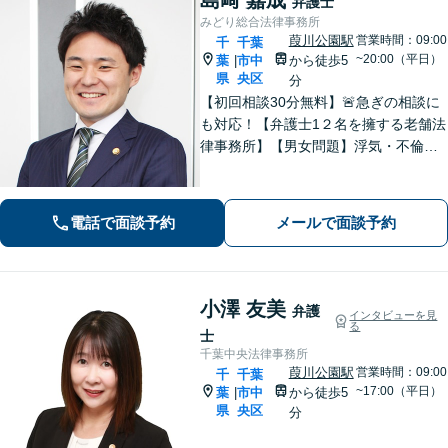
弁護士
みどり総合法律事務所
葭川公園駅
営業時間：09:00
千
千葉
~20:00（平日）
葉
市中
から徒歩5
|
県
央区
分
【初回相談30分無料】🚨急ぎの相談に
も対応！【弁護士1２名を擁する老舗法
律事務所】【男女問題】浮気・不倫の
慰謝料・親権問題などご相談ください
【借金問題】最適な債務整理をご提案
【債権回収】売掛金の回収はお任せ
電話で面談予約
メールで面談予約
【葭川公園駅5分／千葉中央駅10分】
小澤 友美
弁護
インタビューを見
る
士
千葉中央法律事務所
葭川公園駅
営業時間：09:00
千
千葉
~17:00（平日）
葉
市中
から徒歩5
|
県
央区
分