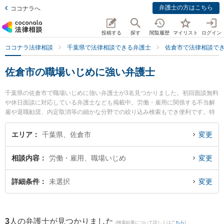
弁護士の方はこちら
ココナラへ
投稿する
探す
閲覧履歴
マイリスト
ログイン
ココナラ法律相談
千葉県で法律相談できる弁護士
佐倉市で法律相談で
佐倉市の職場いじめに強い弁護士
千葉県の佐倉市で職場いじめに強い弁護士が3名見つかりました。初回面談無料
や休日面談に対応している弁護士なども掲載中。労働・雇用に関係する不当解
雇や退職勧奨、内定取消等の細かな分野での絞り込み検索もでき便利です。特
にとげぬき法律事務所の寺岡 拓也弁護士や中村・柴田法律事務所の柴田 亮太弁
護士、うすい総合法律事務所の小林 友明弁護士のプロフィール情報や弁護士費
エリア
千葉県、佐倉市
変更
用、強みなどが注目されています。『佐倉市で土日や夜間に発生した職場いじ
めのトラブルを今すぐに弁護士に相談したい』『職場いじめのトラブル解決の
相談内容
労働・雇用、職場いじめ
変更
実績豊富な近くの弁護士を検索したい』『初回相談無料で職場いじめを法律相
談できる佐倉市内の弁護士に相談予約したい』などでお困りの相談者さんにお
すすめです。
詳細条件
未選択
変更
3
人の弁護士が見つかりました
(検索結果について詳しくは
こちら
)