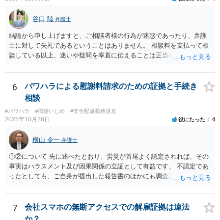
谷口 陸
弁護士
結論から申し上げますと、ご相談者様の行為が迷惑であったり、弁護
士に対して失礼であるということはありません。 相談料を支払って相
談している以上、迷いや疑問を率直に伝えることは正当な行為です。
一部の弁護士が不快な態度を示した理由としては、会社との紛争が既
に解決している中で個人を訴える案件は、法的・実務的にハードルが
高く、実益も乏しいと判断されやすいため、対応をためらう弁護士が
6
パワハラによる慰謝料請求のための証拠と手続き
多いという事情があります。ただし、それを理由に怒鳴ったり感情的
相談
に対応することは、適切とは言えません。 また、複数の弁護士に相談
#パワハラ
#職場いじめ
#安全配慮義務違反
すること自体も全く失礼ではありません。相性や考え方を見極めるた
2025年10月28日
役にたった
4
めに意見を聞くことは、ごく自然なことです。 本件は「法的に可能
か」と「お気持ちの整理」との間で悩まれている状況と拝察します。
横山 令一
弁護士
結果の見通しや実益を踏まえつつ、納得できる判断ができるよう、冷
静に話を聞いてくれる弁護士を選ばれることが大切だと思います。 少
①②について 先に述べたとおり、労災が首尾よく認定されれば、その
しでもご参考になれば幸いです。
事実はハラスメント及び因果関係の立証として有益です。 不認定であ
ったとしても、ご自身が提出した報告書のほかにも調査記録が残ると
思われますので、やはり立証上有益です。 よって、先に労災認定の申
請をしておくことをお勧めします。 ③について 「会社への請求を行わ
ない」という文言に上司個人を含むとは解釈しえませんので、お見込
7
会社スマホの無断アクセスでの解雇証拠は違法
みのとおり、上司個人への影響は考えられません。
か？