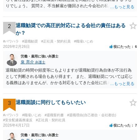
りでしょう。 質問２、不当解雇が撤回された今会社の私に対する不当
な扱いは訴える事はできますか？ 回答 会社は従業員に業務上の指導
をすることができるので、注意指導だけでは訴えることは難しいでし
ょう。ただ、その内容が注意指導に必要な程度を超えた「ハラスメン
2
退職勧奨での高圧的対応による会社の責任はある
ト」になっていれば、訴えることができます（不法行為に基づく損害
か？
賠償請求訴訟）。ただし、賠償額は極めて低額でしょう。以前の解雇
#パワハラ
#退職勧奨
#正社員・契約社員
#職場いじめ
の際弁護士に依頼しているのであれば、証拠収集などについてその先
2026年2月26日
役にたった
6
生に早めに相談しておくことをお勧めします。 質問３、退職を合意と
する金銭解決を再度持ちかける事は有効ですが？ 回答 有効ではない
労働・雇用に強い弁護士
でしょう。一般に、会社はあなたに「自主退職」してほしいと考えて
泉 亮介
弁護士
嫌がらせをしています。ですので、「会社があなたにお金を払う」の
退職勧奨の時間や頻度等にもよりますが退職勧奨行為自体が不法行為
は抵抗するでしょう。あるいは極めて低額な解決金での退職となるで
として判断される場合もあり得ます。 また、退職勧奨については応じ
しょう。また、自分から金銭解決を持ちかけるのは弱みを見せること
る義務はありませんが、かかる対応をしてきた会社に残るということ
なので作戦的にもお勧めしません。「自分は絶対に辞めない！」とい
は現実的にも精神的にも辛いものがあるかと思われますので、退職勧
う態度を見せて、会社から金銭解決（退職勧奨による自主退職）を持
奨に応じる代わりに金銭的な交渉をし、お金を払ってもらって会社を
ち掛けさせるのがベストです。あらゆる交渉ごとに共通するセオリー
辞めるということがよく行われるかと思われますので、そうした対応
3
退職面談に同行してもらいたい
ですが、自分から持ち掛ければこちらの立場が弱くなり、相手から持
も選択肢に入れても良いでしょう。 その場合、ご自身で会社と対応し
ち掛けさせればこちらの立場が強くなるのです。 補足 私のお勧め
ていくことは難しいと思われますので弁護士への依頼を前提とするこ
#パワハラ
#職場いじめ
#退職誓約書
#退職理由(自己都合・会社都合)
は、個人で加入できる労働組合（ユニオンとか合同労組と呼ばれる労
ととなるかと思われます。
#安全配慮義務違反
#正社員・契約社員
働組合）に加入して団体交渉することです。本当は復職時に加入して
2026年4月17日
役にたった
7
おくべきでした（そうすれば注意指導のたびに団体交渉を申し入れて
労働・雇用に強い弁護士
交渉できた）。ですが今からでも遅くありません。労働組合に入って