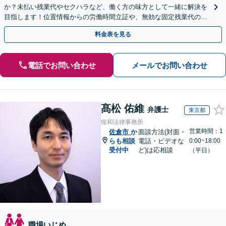
か？未払い残業代やセクハラなど、働く方の味方として一緒に解決を
目指します！位置情報からの労働時間立証や、無効な固定残業代の調
査もお任せください。【夜間や休日相談可】
料金表を見る
電話でお問い合わせ
メールでお問い合わせ
髙松 佑維
弁護士
東京都
惺和法律事務所
営業時間：1
佐倉市
か
面談方法(対面・
らも相談
電話・ビデオな
0:00~18:00
受付中
ど)は応相談
（平日）
職場いじめ