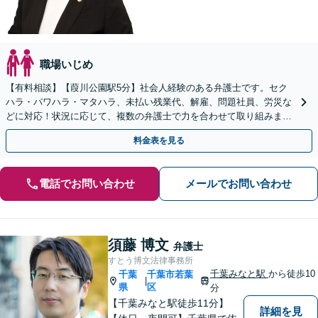
職場いじめ
【有料相談】【葭川公園駅5分】社会人経験のある弁護士です。セク
ハラ・パワハラ・マタハラ、未払い残業代、解雇、問題社員、労災な
どに対応！状況に応じて、複数の弁護士で力を合わせて取り組みま
す。労働者・使用者ともに対応【電話・メール相談可】
料金表を見る
電話でお問い合わせ
メールでお問い合わせ
須藤 博文
弁護士
すとう博文法律事務所
千葉みなと駅
から徒歩10
千葉
千葉市若葉
|
県
区
分
【千葉みなと駅徒歩11分】
詳細を見