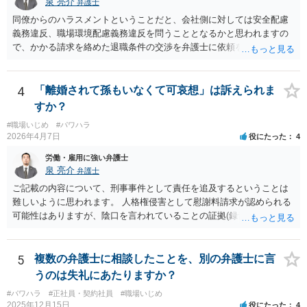
泉 亮介
弁護士
団体交渉し、その中で場合によっては金銭解決を目指すというのが良
同僚からのハラスメントということだと、会社側に対しては安全配慮
いと思います。
義務違反、職場環境配慮義務違反を問うこととなるかと思われますの
で、かかる請求を絡めた退職条件の交渉を弁護士に依頼をされた方が
良いかと思われます。 その場合、ご自身が会社側と話をする必要はな
くなり全て弁護士が窓口となるため精神的な負担も軽くなるでしょ
う。
4
「離婚されて孫もいなくて可哀想」は訴えられま
すか？
#職場いじめ
#パワハラ
2026年4月7日
役にたった
4
労働・雇用に強い弁護士
泉 亮介
弁護士
ご記載の内容について、刑事事件として責任を追及するということは
難しいように思われます。 人格権侵害として慰謝料請求が認められる
可能性はありますが、陰口を言われていることの証拠(録音等)が必要と
なってくるため、こちらもハードルは高いかと思われます。
5
複数の弁護士に相談したことを、別の弁護士に言
うのは失礼にあたりますか？
#パワハラ
#正社員・契約社員
#職場いじめ
2025年12月15日
役にたった
4