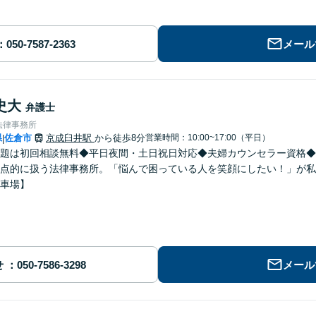
メール
史大
弁護士
法律事務所
県
佐倉市
京成臼井駅
から徒歩8分
営業時間：10:00~17:00（平日）
|
題は初回相談無料◆平日夜間・土日祝日対応◆夫婦カウンセラー資格◆
点的に扱う法律事務所。「悩んで困っている人を笑顔にしたい！」が私
車場】
せ
メール