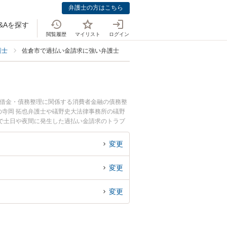
弁護士の方はこちら
&Aを探す
閲覧履歴
マイリスト
ログイン
護士
佐倉市で過払い金請求に強い弁護士
。借金・債務整理に関係する消費者金融の債務整
寺岡 拓也弁護士や礒野史大法律事務所の礒野
で土日や夜間に発生した過払い金請求のトラブ
払い金請求を法律相談できる佐倉市内の弁護士に
変更
変更
変更