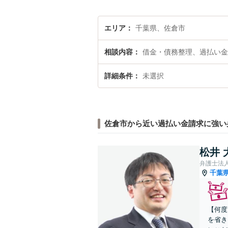
エリア
千葉県、佐倉市
相談内容
借金・債務整理、過払い金
詳細条件
未選択
佐倉市から近い過払い金請求に強い
松井 
弁護士法
千葉
【何度
を省き