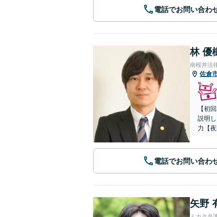
電話でお問い合わ
林 優
南桜井法
佐倉
【初回
説明し
力【夜
電話でお問い合わ
矢野 
ミカタ弁