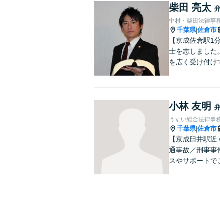
柴田 亮太
中村・柴田法律事
千葉県
佐倉市
|
【京成佐倉駅1
士を志しました
を広く受け付け
小林 友明
うすい総合法律事
千葉県
佐倉市
|
【京成臼井駅近
通事故／刑事事
スやサポートで