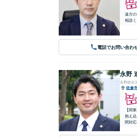
遠方の
相談く
電話でお問い合わ
永野 
永野総合
佐倉
【関東
抱え込
間対応