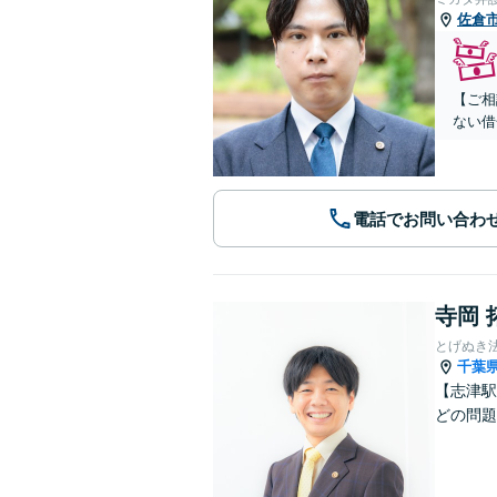
佐倉
【ご相
ない借
電話でお問い合わ
寺岡 
とげぬき
千葉
【志津駅
どの問題