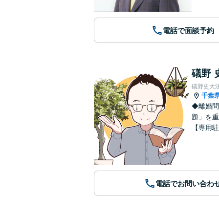
電話で面談予約
礒野 
礒野史大
千葉
◆離婚問
題」を重
【専用駐
電話でお問い合わ