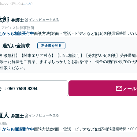
果について詳しくは
こちら
)
太郎
弁護士
インタビューを見る
人アビエス法律事務所
市
からも相談受付中
面談方法(対面・電話・ビデオなど)は応相談
営業時間：09:0
過払い金請求
料金表を見る
相談無料】【関東エリア対応】【LINE相談可】【分割払い応相談】受任通
添った解決をご提案」まずはしっかりとお話を伺い、借金の理由や現在の状
相談ください。
せ
メール
直人
弁護士
インタビューを見る
事務所
市
からも相談受付中
面談方法(対面・電話・ビデオなど)は応相談
営業時間：00:0