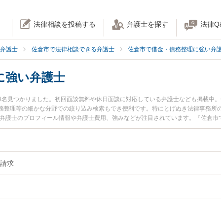
法律相談を投稿する
弁護士を探す
法律Q
弁護士
佐倉市で法律相談できる弁護士
佐倉市で借金・債務整理に強い弁
に強い弁護士
4名見つかりました。初回面談無料や休日面談に対応している弁護士なども掲載中
務整理等の細かな分野での絞り込み検索もでき便利です。特にとげぬき法律事務所の
太弁護士のプロフィール情報や弁護士費用、強みなどが注目されています。『佐倉市
請求のトラブル解決の実績豊富な近くの弁護士を検索したい』『初回相談無料で過
おすすめです。
請求