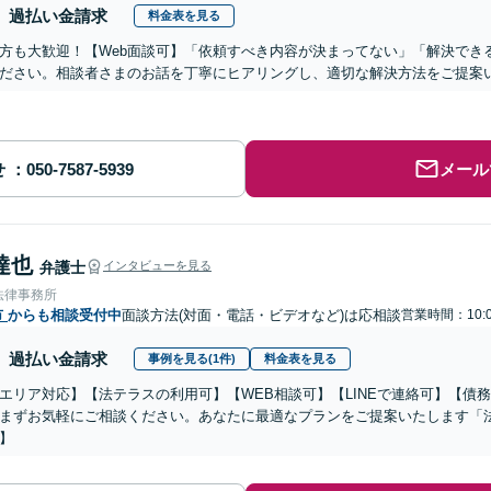
過払い金請求
料金表を見る
方も大歓迎！【Web面談可】「依頼すべき内容が決まってない」「解決でき
ださい。相談者さまのお話を丁寧にヒアリングし、適切な解決方法をご提案
せ
メール
達也
弁護士
インタビューを見る
法律事務所
市
からも相談受付中
面談方法(対面・電話・ビデオなど)は応相談
営業時間：10:0
過払い金請求
事例を見る(1件)
料金表を見る
エリア対応】【法テラスの利用可】【WEB相談可】【LINEで連絡可】【債務
まずお気軽にご相談ください。あなたに最適なプランをご提案いたします「
】