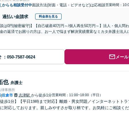
市
からも相談受付中
面談方法(対面・電話・ビデオなど)は応相談
営業時間：10:0
過払い金請求
料金表を見る
談は0円(秘密厳守)】【自己破産40万円～/個人再生50万円～】法人・個人
金の返済でお困りの方は、お一人で悩まず解決実績豊富なミカタ弁護士法人
せ
メール
拓也
弁護士
法律事務所
県
佐倉市
志津駅
から徒歩1分
営業時間：11:00~18:00（平日）
|
徒歩1分】【平日19時まで対応】離婚・男女問題／インターネットト
に対応しております。親しみやすさが取り柄です。お気軽にご相談くださ