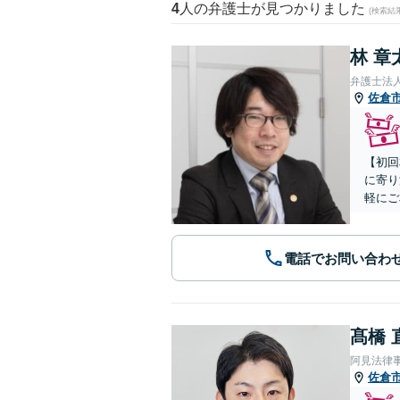
4
人の弁護士が見つかりました
(検索結
林 章
弁護士法
佐倉
【初回
に寄り
軽にご
電話でお問い合わ
髙橋 
阿見法律
佐倉