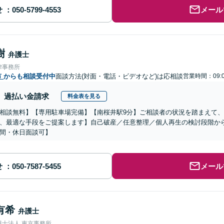
せ
メール
樹
弁護士
律事務所
市
からも相談受付中
面談方法(対面・電話・ビデオなど)は応相談
営業時間：09:0
過払い金請求
料金表を見る
相談無料】【専用駐車場完備】【南桜井駅9分】ご相談者の状況を踏まえて
、最適な手段をご提案します】自己破産／任意整理／個人再生の検討段階か
間・休日面談可】
せ
メール
有希
弁護士
護士法人 東京事務所