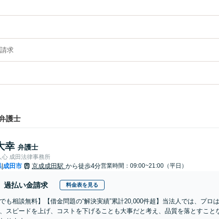
請求
弁護士
大幸
弁護士
人心 成田法律事務所
県
成田市
京成成田駅
から徒歩4分
営業時間：09:00~21:00（平日）
|
過払い金請求
料金表を見る
でも相談無料】【借金問題の“解決実績”累計20,000件超】当法人では、プ
、スピードを上げ、コストを下げることも大事だと考え、品質を落とすこと