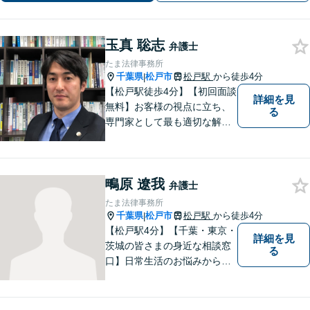
サポートします。
玉真 聡志
弁護士
たま法律事務所
千葉県
松戸市
松戸駅
から徒歩4分
|
【松戸駅徒歩4分】【初回面談
詳細を見
無料】お客様の視点に立ち、
る
専門家として最も適切な解決
策を取ります。離婚問題／借
金問題／交通事故／企業法務
など、幅広い法律トラブルに
鴫原 遼我
対応。【夜間／休日対応可
弁護士
能】お客様に寄り添い、スピ
たま法律事務所
ーディーな解決策を実行しま
千葉県
松戸市
松戸駅
から徒歩4分
|
す。
【松戸駅4分】【千葉・東京・
詳細を見
茨城の皆さまの身近な相談窓
る
口】日常生活のお悩みから複
雑な紛争まで幅広く対応。丁
寧な対話を通じて状況を整理
し、分かりやすく解決策をご