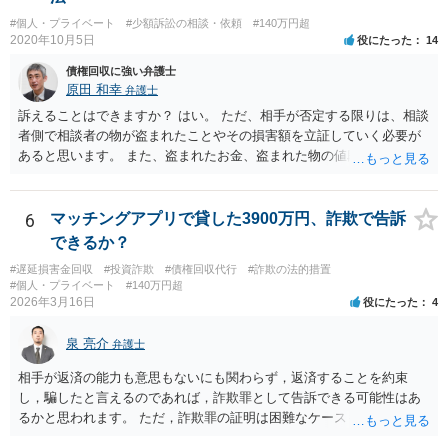
#個人・プライベート
#少額訴訟の相談・依頼
#140万円超
2020年10月5日
役にたった
14
債権回収に強い弁護士
原田 和幸
弁護士
訴えることはできますか？ はい。 ただ、相手が否定する限りは、相談
者側で相談者の物が盗まれたことやその損害額を立証していく必要が
あると思います。 また、盗まれたお金、盗まれた物の値段分のお金、
精神的ストレスに対する賠償を請求することは出来ますか？ お金の額
や物の時価相当額の請求はできます。 ただ、慰謝料は難しいと思いま
す。
6
マッチングアプリで貸した3900万円、詐欺で告訴
できるか？
#遅延損害金回収
#投資詐欺
#債権回収代行
#詐欺の法的措置
#個人・プライベート
#140万円超
2026年3月16日
役にたった
4
泉 亮介
弁護士
相手が返済の能力も意思もないにも関わらず，返済することを約束
し，騙したと言えるのであれば，詐欺罪として告訴できる可能性はあ
るかと思われます。 ただ，詐欺罪の証明は困難なケースも多く，民事
上での返済請求，返還訴訟を検討された方が良いかと思われます。