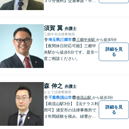
３０分無料】交通事故・不動
産・事業者問題・借金でお困
りの方は是非一度ご相談くだ
さい。民事・企業法務の法律
事務所です。培ってきたスキ
須賀 翼
弁護士
ルを生かした弁護活動を行い
三郷中央法律事務所
ます。
埼玉県
三郷市
三郷中央駅
から徒歩5分
|
【夜間休日対応可能】三郷中
詳細を見
央駅から徒歩5分です。是非一
る
度ご相談ください。
森 伸之
弁護士
かえで法律事務所
千葉県
流山市
南流山駅
から徒歩3分
|
【南流山駅3分】【法テラス利
詳細を見
用可】浦安市の法律事務所で
る
３年間経験を積み、緑豊かな
流山で独立開業した弁護士
が、皆さまのトラブル解決を