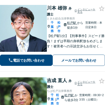
川本 雄弥
弁
インタビューを
見る
護士
ときわ綜合法律事務所
千
松
松戸駅
から
営業時間：本
葉
戸
|
日定休日
徒歩1分
県
市
【松戸駅1分】【刑事事件】スピード勝
負！まずは早期の身柄釈放をめざしま
す！被害者への示談交渉もお任せくだ
さい。【離婚問題】「お金」「子ど
も」で悩んでいませんか？証拠の集め
電話でお問い合わせ
メールでお問い合わせ
方や交渉の進め方には自信がありま
す。調停もお任せください。
吉成 直人
弁
インタビューを
見る
護士
ちば松戸法律事務所
千
松
松戸駅
か
営業時間：09:30~2
葉
戸
|
3:55（土曜日）
ら徒歩3分
県
市