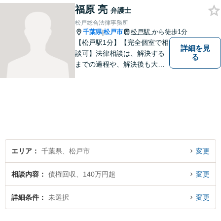
福原 亮
提案。解決まで弁護士がしっ
弁護士
かりサポートします！【バリ
松戸総合法律事務所
アフリー】
千葉県
松戸市
松戸駅
から徒歩1分
|
【松戸駅1分】【完全個室で相
詳細を見
談可】法律相談は、解決する
る
までの過程や、解決後も大切
だと考えています。依頼者に
とって何が「最良の解決」な
のかをともに考えます。初回
相談30分無料、オンライン面
談、事前の予約で土日の面談
にも対応しております。
エリア
千葉県、松戸市
変更
相談内容
債権回収、140万円超
変更
詳細条件
未選択
変更