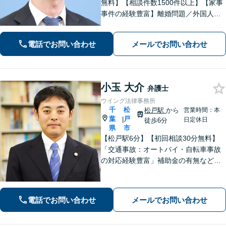
無料】【相談件数1500件以上】【家事
事件の経験豊富】離婚問題／外国人問
題／刑事事件社会から孤立しがちな依
頼者に寄り添うスタイルに定評あり。
電話でお問い合わせ
メールでお問い合わせ
「解決後の生活から考える」がモット
ー。
小玉 大介
弁護士
ウイング法律事務所
千
松
松戸駅
から
営業時間：本
葉
戸
|
日定休日
徒歩6分
県
市
【松戸駅6分】【初回相談30分無料】
「交通事故：オートバイ・自転車事故
の対応経験豊富」補助金の有無など、
各種支援制度のご案内を含めた包括的
なサポート「借金問題：投資詐欺・副
業詐欺による被害など、複雑な事情を
電話でお問い合わせ
メールでお問い合わせ
抱えた借金問題について豊富な解決実
績あり」