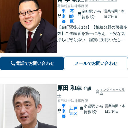
弁護士
葛飾総合法律事務所
東
葛
金町駅
から
営業時間：本
京
飾
|
日定休日
徒歩1分
都
区
【金町駅徒歩1分】【相続分野の著書多
数】ご依頼者を第一に考え、不安な気
持ちに寄り添い、誠実に対応いたしま
す。【士業向けセミナーの経験多数】
最高のリーガルサービスを提供するた
め、日々研鑽を続けています【初回面
電話でお問い合わせ
メールでお問い合わせ
談30分無料】
原田 和幸
弁護
インタビューを見
る
士
原田綜合法律事務所
東
小岩駅
から
営業時間：本
江戸
京
|
日定休日
徒歩1分
川区
都