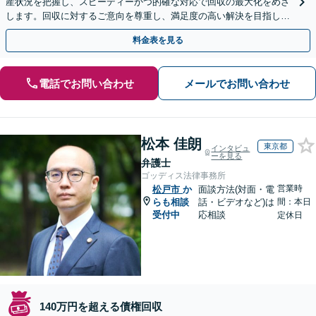
産状況を把握し、スピーディーかつ的確な対応で回収の最大化をめざ
します。回収に対するご意向を尊重し、満足度の高い解決を目指しま
す【休日・夜間相談対応】
料金表を見る
電話でお問い合わせ
メールでお問い合わせ
松本 佳朗
東京都
インタビュ
ーを見る
弁護士
ゴッディス法律事務所
営業時
松戸市
か
面談方法(対面・電
らも相談
話・ビデオなど)は
間：本日
受付中
応相談
定休日
140万円を超える債権回収