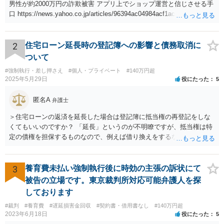
男性が約2000万円の詐欺被害 アプリ上でショップ運営と信じさせる手
口 https://news.yahoo.co.jp/articles/96394ac04984acf1acaa293f13ccf5
009d26bfe6
2
住宅ローン延長時の登記簿への影響と債務取消に
ついて
#強制執行・差し押さえ
#個人・プライベート
#140万円超
2025年5月29日
役にたった
5
匿名A
弁護士
＞住宅ローンの返済を延長した場合は登記簿に抵当権の再登記をしな
くてもいいのですか？ 「延長」というのが不明瞭ですが、抵当権は特
定の債権を担保するものなので、例えば借り換えをするなどしてあら
たに別の契約をしたのであれば、前の抵当権を抹消した上で新たに抵
当権を付けるでしょう。そうではなく、単に返済スケジュールを変更
したということであれば、債権として同一ですからあらためて登記は
3
養育費未払い強制執行後に時効の主張の訴状にて
しないでしょう。 それにそもそも、抵当権の登記は、借りた時期や利
被告の立場です。東京裁判所対応可能弁護人を探
息などは記載されますが、終期については登記されません。
しております
#裁判
#養育費
#遅延損害金回収
#契約書・借用書なし
#140万円超
2023年6月18日
役にたった
5