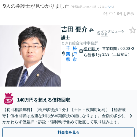
9
人の弁護士が見つかりました
(検索結果について詳しくは
こちら
)
9件中 1-9件を表示
吉田 要介
弁
インタビューを
見る
護士
ときわ綜合法律事務所
千
松
松戸駅
か
営業時間：00:00~2
葉
戸
|
3:59（土日祝日）
ら徒歩1分
県
市
140万円を超える債権回収
【初回相談無料】【松戸駅徒歩１分】【土日・夜間対応可】【秘密厳
守】債権回収は迅速な対応が早期解決の鍵になります。金額の多少に
かかわらず仮差押・訴訟・強制執行含めて徹底して取り組みます。ま
ずは弁護士までご相談ください。
料金表を見る