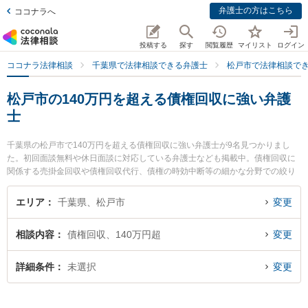
弁護士の方はこちら
ココナラへ
投稿する
探す
閲覧履歴
マイリスト
ログイン
ココナラ法律相談
千葉県で法律相談できる弁護士
松戸市で法律相談で
松戸市の140万円を超える債権回収に強い弁護
士
千葉県の松戸市で140万円を超える債権回収に強い弁護士が9名見つかりまし
た。初回面談無料や休日面談に対応している弁護士なども掲載中。債権回収に
関係する売掛金回収や債権回収代行、債権の時効中断等の細かな分野での絞り
込み検索もでき便利です。特にときわ綜合法律事務所の吉田 要介弁護士や松戸
総合法律事務所の関野 裕介弁護士、ウイング法律事務所の小玉 大介弁護士のプ
エリア
千葉県、松戸市
変更
ロフィール情報や弁護士費用、強みなどが注目されています。『松戸市で土日
や夜間に発生した140万円を超える債権回収のトラブルを今すぐに弁護士に相
相談内容
債権回収、140万円超
変更
談したい』『140万円を超える債権回収のトラブル解決の実績豊富な近くの弁
護士を検索したい』『初回相談無料で140万円を超える債権回収を法律相談で
きる松戸市内の弁護士に相談予約したい』などでお困りの相談者さんにおすす
詳細条件
未選択
変更
めです。