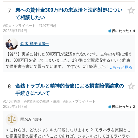
7
弟への貸付金300万円の未返済と法的対処につい
て相談したい
#個人・プライベート
#140万円超
2025年7月4日
役にたった
4
鈴木 祥平
弁護士
【質問】実弟に貸した300万円が返済されないです。去年の今頃に頼ま
れ、300万円を貸してしまいました。1年後に全額返済するという約束
で借用書も書いて貰っています。 ですが、1年経過した現在一銭も返
済も無ければ、返済する気すら、返さず申し訳無い、分割して返すな
どという話も無く、開き直っている様に見受けられます。返済は勿論
ですが、今までの弟の素行等問題は色々あり、反省と制裁して欲しい
8
金銭トラブルと精神的苦痛による損害賠償請求の
です。 【回答】おそらく、弟さんとしては、「返済しなかったとして
手続きについて
も、兄が自分に対して法的措置を講じてくることはないであろう」と
#140万円超
#少額訴訟の相談・依頼
#個人・プライベート
いう「甘え」があるのだと思います。きちんと返済をさせるために
2025年2月7日
役にたった
2
は、「家族内の問題であるから穏便に解決を図る」という対応ではな
くて、一般社会の中のルールに基づいて、「約束（契約）したことを
匿名A
弁護士
守らない場合には、法的措置を講じる」という当たり前の対応を取る
べきであろうかと思います。もちろん、現実的に一括で返済出来る状
＞これらは、どのジャンルの問題になりますか？ モラハラを原因とし
況ではないのかもしれませんが、分割でもきちんと返済をさせる合意
た損害賠償の請求ということであれば、ジャンルとしてはモラハラか