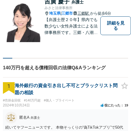
吉廣 慶子
弁護士
す。【地元密着型の事務所】
みさと法律事務所
【近隣駐車場あり】
埼玉県
三郷市
三郷駅
から徒歩6分
|
【弁護士歴２０年】県内でも
詳細を見
数少ない女性弁護士による法
る
律事務所です。三郷・八潮・
草加・吉川で多数の解決事例
あり。【三郷駅6分】【子連れ
相談可】【完全個室で相談】
140万円を超える債権回収の法律Q&Aランキング
1
海外銀行の資金引き出し不可とブラックリスト問
題の相談
#売掛金回収
#140万円超
#個人・プライベート
2024年10月24日
役にたった
19
匿名A
弁護士
続いてヤフーニュースです。 本物そっくりの“偽TikTokアプリ”で50代