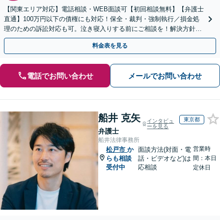
【関東エリア対応】電話相談・WEB面談可【初回相談無料】【弁護士
直通】100万円以下の債権にも対応！保全・裁判・強制執行／損金処
理のための訴訟対応も可。泣き寝入りする前にご相談を！解決方針は
初回相談時にしっかりお伝え【請求された側にも対応】
料金表を見る
電話でお問い合わせ
メールでお問い合わせ
船井 克矢
東京都
インタビュ
ーを見る
弁護士
船井法律事務所
営業時
松戸市
か
面談方法(対面・電
らも相談
話・ビデオなど)は
間：本日
受付中
応相談
定休日