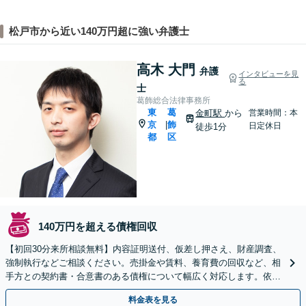
松戸市から近い140万円超に強い弁護士
高木 大門
弁護
インタビューを見
る
士
葛飾総合法律事務所
東
葛
金町駅
から
営業時間：本
京
飾
|
日定休日
徒歩1分
都
区
140万円を超える債権回収
【初回30分来所相談無料】内容証明送付、仮差し押さえ、財産調査、
強制執行などご相談ください。売掛金や賃料、養育費の回収など、相
手方との契約書・合意書のある債権について幅広く対応します。依頼
者様のご意向を大切に、スピード解決を目指します。
料金表を見る