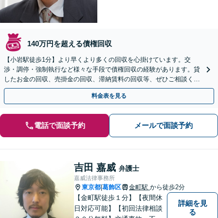
140万円を超える債権回収
【小岩駅徒歩1分】より早くより多くの回収を心掛けています。交
渉・調停・強制執行など様々な手段で債権回収の経験があります。貸
したお金の回収、売掛金の回収、滞納賃料の回収等、ぜひご相談くだ
さい。【休日・早朝夜間対応可】【メディア出演経験あり】
料金表を見る
電話で面談予約
メールで面談予約
吉田 嘉威
弁護士
嘉威法律事務所
東京都
葛飾区
金町駅
から徒歩2分
|
【金町駅徒歩１分】【夜間休
詳細を見
日対応可能】【初回法律相談
る