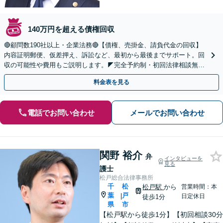
140万円を超える債権回収
🔴顧問数190社以上・企業法務🔴【債権、売掛金、請負代金の回収】
内容証明郵便、仮差押え、訴訟など、最初から最後までサポート。回
収の可能性や費用もご説明します。◤完全予約制・初回法律相談無料
◢
料金表を見る
電話でお問い合わせ
メールでお問い合わせ
関野 裕介
弁
インタビューを
見る
護士
松戸総合法律事務所
千
松
松戸駅
から
営業時間：本
葉
戸
|
日定休日
徒歩1分
県
市
【松戸駅から徒歩1分】【初回相談30分