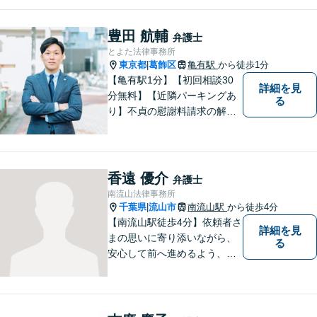
全力でサポートいたします。
一人一人に寄り添い、信頼関
豊田 航輔
弁護士
係を築きながら最善の解決策
とよた法律事務所
をご提供いたします。
東京都
葛飾区
亀有駅
から徒歩1分
|
【亀有駅1分】【初回相談30
詳細を見
分無料】【近隣パーキングあ
る
り】不貞の慰謝料請求の解決
事例多数あり。財産分与や相
続、交通事故もご相談くださ
い。弁護士自身が最後まで寄
り添い、解決へ向けて尽力し
香遠 優介
弁護士
ます。
南流山法律事務所
千葉県
流山市
南流山駅
から徒歩4分
|
【南流山駅徒歩4分】依頼者さ
詳細を見
まの思いに寄り添いながら、
る
安心して前へ進めるよう、全
力でサポートいたします。ど
んなに小さなお悩みでも気軽
にご相談いただける「信頼で
きる弁護士」を目指していま