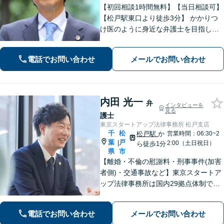
【初回相談1時間無料】【当日相談可】
【松戸駅東口より徒歩3分】 かかりつ
け医のように身近な弁護士を目指して
います。お困りのことがありましたら
早めにご相談ください。じっくりとお
電話でお問い合わせ
メールでお問い合わせ
話を伺い、不安なこと何でもお答えし
ます。
内田 光一
弁
インタビューを
見る
護士
東京スタートアップ法律事務所 松戸支店
千
松
松戸駅
か
営業時間：06:30~2
葉
戸
|
2:00（土日祝日）
ら徒歩1分
県
市
【離婚・不倫の慰謝料・刑事事件(加害
者側)・交通事故など】東京スタートア
ップ法律事務所は国内29拠点体制で全
国対応！【ご自宅からの電話相談にも
対応(法律相談は完全予約制)】各分野で
電話でお問い合わせ
メールでお問い合わせ
専門性の高い弁護士が寄り添い解決を