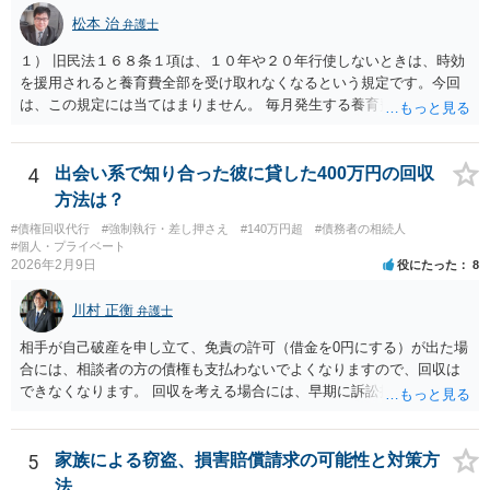
松本 治
弁護士
１） 旧民法１６８条１項は、１０年や２０年行使しないときは、時効
を援用されると養育費全部を受け取れなくなるという規定です。今回
は、この規定には当てはまりません。 毎月発生する養育費債権の方は
「定期金債権」ではなく、「定期給付債権」といい、旧民法１６９条
により、５年で時効にかかります。 ２） 強制執行により時効は中断
（更新）されるので、その時点で時効未完成のもののみ受け取れま
4
出会い系で知り合った彼に貸した400万円の回収
す。 ３） 請求できなくなる理由はないと思います。ただ、額としては
方法は？
大きくならないとは思います。 ４） 援用が認められれば、時効が完成
#債権回収代行
#強制執行・差し押さえ
#140万円超
#債務者の相続人
していた債権は、起算日にさかのぼって消滅します（民法１４４
#個人・プライベート
条）。（「強制執行債権」が何を指すかが分かりません。時効にかか
2026年2月9日
役にたった
8
らない部分は、引き続き強制執行可能です。） ５） 約束した支払日
（月ごと）が、強制執行の５年以上前の分は、時効の援用により消滅
川村 正衡
弁護士
します。請求できるのは、それ以降の分となります。未払の発生よ
り、強制執行を基準に考えた方が分かりやすいでしょう。 > また、こ
相手が自己破産を申し立て、免責の許可（借金を0円にする）が出た場
の様な案件を請け負って頂けるものなのでしょうか？ こちらの立場を
合には、相談者の方の債権も支払わないでよくなりますので、回収は
主張する余地があれば、依頼する価値はあると思います。「支払い意
できなくなります。 回収を考える場合には、早期に訴訟提起などを進
思表示があったと思われるエビデンス」のあたりを吟味する必要があ
めた方が良いと思います。
りそうです。
5
家族による窃盗、損害賠償請求の可能性と対策方
法