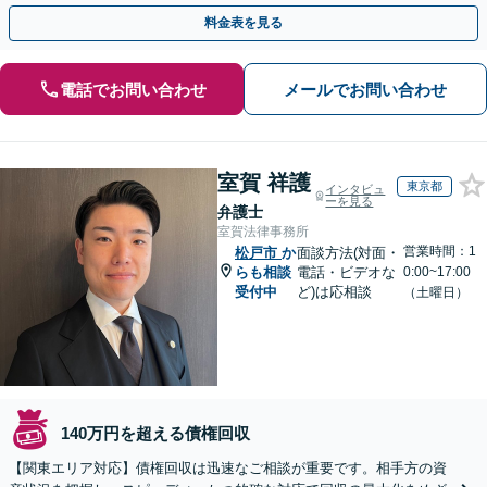
全個室】
料金表を見る
電話でお問い合わせ
メールでお問い合わせ
室賀 祥護
東京都
インタビュ
ーを見る
弁護士
室賀法律事務所
営業時間：1
松戸市
か
面談方法(対面・
らも相談
電話・ビデオな
0:00~17:00
受付中
ど)は応相談
（土曜日）
140万円を超える債権回収
【関東エリア対応】債権回収は迅速なご相談が重要です。相手方の資