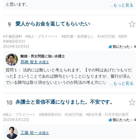
を取り付けるべきです。訴訟を提起した上で、「裁判上の和解」（分
と思います。
割での返済）をすれば、その返済を怠った場合には強制執行（国の力
で強制的に相手方から財産を取り上げて、そこから回収する）という
ことができます。まずは、弁護士に相談をすることから初めて頂いた
9
愛人からお金を返してもらいたい
方が良いかと思います。
#不倫慰謝料
#個人・プライベート
#契約書・借用書なし
#140万円超
#調停
#債権回収代行
2024年10月6日
役にたった
4
離婚・男女問題に強い弁護士
髙橋 俊太
弁護士
質問１： 法的には難しいと考えられます。【その時はあげたつもりだ
った】ということであれば贈与ということになりますが、履行が済ん
でいる贈与は取り消せないというのが民法の考え方になります。（な
お、貴方のケースの場合、不法原因給付云々は、贈与でなくて貸付で
あった場合に意味が生じる議論だと思われます。） 質問２： 調停申立
てをすること自体は可能ですが、相手方が調停に出席して話し合いに
10
弁護士と音信不通になりました。不安です。
よる解決に応じない限り、実効性はほとんどないと思われます。 質問
３： 仮に裁判になったとしても、口論中の発言で合意成立が認定され
#個人・プライベート
#債権回収代行
#140万円超
#音信不通・行方不明の相手
ることは考え難いと思われます。
2023年4月12日
役にたった
4
工藤 佑一
弁護士