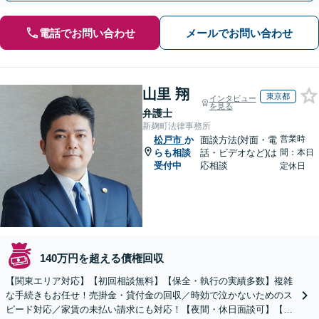
電話でお問い合わせ
メールでお問い合わせ
山里 翔
東京都
インタビュー
を見る
弁護士
新麹町法律事務所
営業時
松戸市
か
面談方法(対面・電
らも相談
話・ビデオなど)は
間：本日
受付中
応相談
定休日
140万円を超える債権回収
【関東エリア対応】【初回相談無料】【保全・執行の実績多数】複雑
な手続きもお任せ！売掛金・貸付金の回収／時効で泣かないためのス
ピード対応／家賃の未払い請求にも対応！【夜間・休日面談可】【完