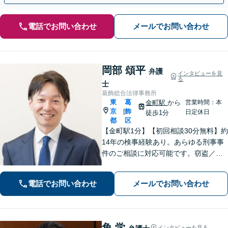
電話でお問い合わせ
メールでお問い合わせ
岡部 頌平
弁護
インタビューを見
る
士
葛飾総合法律事務所
東
葛
金町駅
から
営業時間：本
京
飾
|
日定休日
徒歩1分
都
区
【金町駅1分】【初回相談30分無料】約
14年の検事経験あり。あらゆる刑事事
件のご相談に対応可能です。窃盗／詐
欺／性犯罪など、ご家族の逮捕や在宅
事件は早急にご相談ください。【相続
電話でお問い合わせ
メールでお問い合わせ
事件もお任せください】遺産分割協
議・調停／遺留分／遺言書作成など幅
広く対応
角 学
インタビューを見る