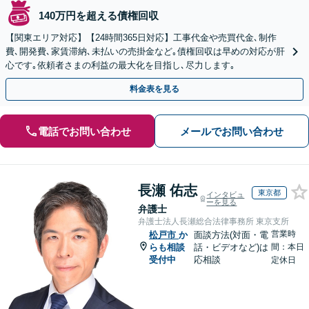
140万円を超える債権回収
【関東エリア対応】【24時間365日対応】工事代金や売買代金､制作
費､開発費､家賃滞納､未払いの売掛金など｡債権回収は早めの対応が肝
心です｡依頼者さまの利益の最大化を目指し､尽力します｡
料金表を見る
電話でお問い合わせ
メールでお問い合わせ
長瀬 佑志
東京都
インタビュ
ーを見る
弁護士
弁護士法人長瀬総合法律事務所 東京支所
営業時
松戸市
か
面談方法(対面・電
らも相談
話・ビデオなど)は
間：本日
受付中
応相談
定休日