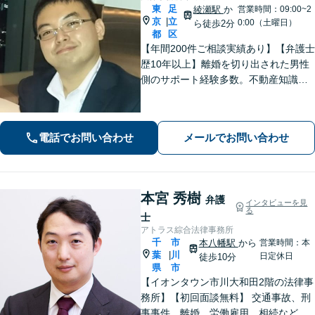
東
足
綾瀬駅
か
営業時間：09:00~2
京
立
|
0:00（土曜日）
ら徒歩2分
都
区
【年間200件ご相談実績あり】【弁護士
歴10年以上】離婚を切り出された男性
側のサポート経験多数。不動産知識が
豊富。複雑な相続案件の対応も可能。
加害者側の交通事故案件も対応【東京
メトロ千代田線綾瀬駅西口徒歩2分】
電話でお問い合わせ
メールでお問い合わせ
【初回面談無料】
本宮 秀樹
弁護
インタビューを見
る
士
アトラス綜合法律事務所
千
市
本八幡駅
から
営業時間：本
葉
川
|
日定休日
徒歩10分
県
市
【イオンタウン市川大和田2階の法律事
務所】【初回面談無料】 交通事故、刑
事事件、離婚、労働雇用、相続などの