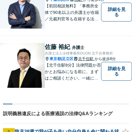
【初回相談無料】「事務所全
詳細を見
体で90名以上の弁護士が在籍
る
／元裁判官等も在籍する法律
事務所／創業1972年」注力分
野の限定と本店との密な連携
「本店の税理士及び司法書士
と連携し、税務・登記もワン
佐藤 裕紀
弁護士
ストップで対応可」【休日・
弁護士法人法律事務所DUON 北千住事務所
夜間相談可】
東京都
足立区
北千住駅
から徒歩8分
|
【北千住駅8分】法律問題か否
詳細を見
かとお悩みになる前に、まず
る
はご相談ください。一緒に考
えましょう。 お悩み事を一人
で抱えることはありません。
ご遠慮なくご相談ください。
説明義務違反による医療過誤の法律Q&Aランキング
臨月39週で我が子を失い自分自身も命に関わる状