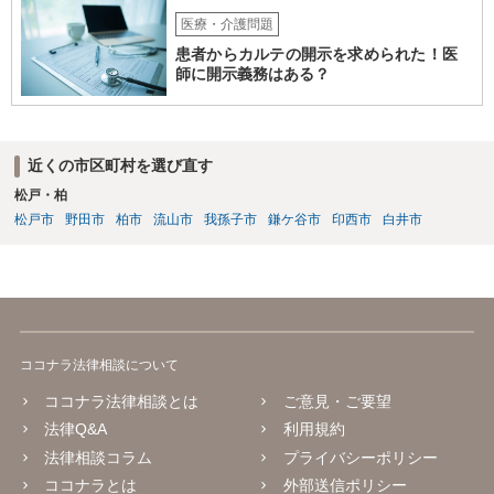
医療・介護問題
患者からカルテの開示を求められた！医
師に開示義務はある？
近くの市区町村を選び直す
松戸・柏
松戸市
野田市
柏市
流山市
我孫子市
鎌ケ谷市
印西市
白井市
ココナラ法律相談について
ココナラ法律相談とは
ご意見・ご要望
法律Q&A
利用規約
法律相談コラム
プライバシーポリシー
ココナラとは
外部送信ポリシー