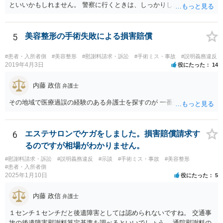
といいかもしれません。 警察に行くときは、しっかりした被害届ある
いは告発状を作成、持参して、相談に行くといいでしょう。
5
美容整形の手術失敗による損害賠償
#患者・入所者側
#美容整形
#慰謝料請求・訴訟
#手術ミス・事故
#説明義務違反
2019年4月3日
役にたった
14
内藤 政信
弁護士
その地域で医療過誤の経験のある弁護士を探すのが 一番近道だね。
6
エステサロンでケガをしました。損害賠償請求す
るのですが相場がわかりません。
#慰謝料請求・訴訟
#説明義務違反
#示談
#手術ミス・事故
#美容整形
#患者・入所者側
2025年1月10日
役にたった
5
内藤 政信
弁護士
１センチ１センチだと後遺障害としては認められないですね。 交通事
故の後遺障害慰謝料算定基準を調べるといいでしょう。 通院慰謝料の