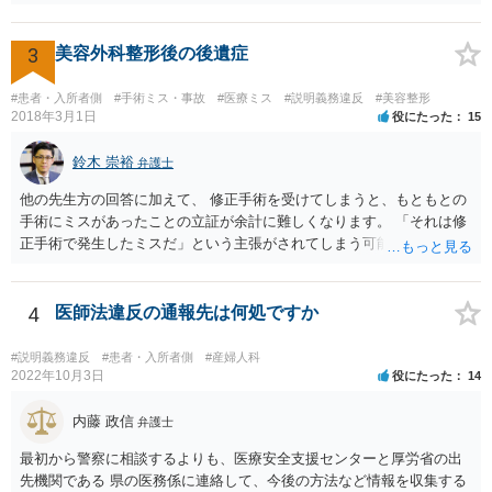
形にある程度通じてる弁護士を探せるかどうか。
3
美容外科整形後の後遺症
#患者・入所者側
#手術ミス・事故
#医療ミス
#説明義務違反
#美容整形
2018年3月1日
役にたった
15
鈴木 崇裕
弁護士
他の先生方の回答に加えて、 修正手術を受けてしまうと、もともとの
手術にミスがあったことの立証が余計に難しくなります。 「それは修
正手術で発生したミスだ」という主張がされてしまう可能性があるか
らです。 心身の苦痛はあるでしょうけれども、損害賠償請求などをご
検討なさっているのであれば、修正手術を受けるまえに弁護士に相談
して対応を決めることを強くお勧めいたします。
4
医師法違反の通報先は何処ですか
#説明義務違反
#患者・入所者側
#産婦人科
2022年10月3日
役にたった
14
内藤 政信
弁護士
最初から警察に相談するよりも、医療安全支援センターと厚労省の出
先機関である 県の医務係に連絡して、今後の方法など情報を収集する