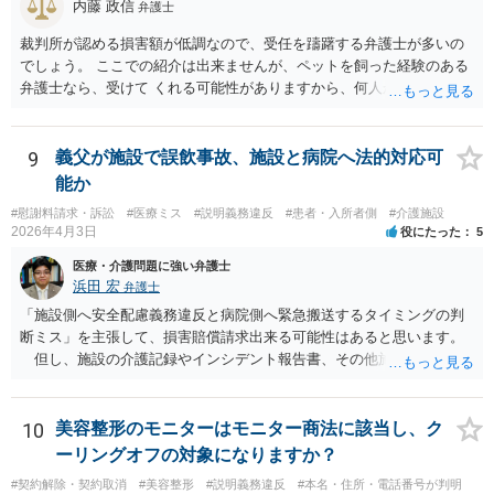
内藤 政信
弁護士
裁判所が認める損害額が低調なので、受任を躊躇する弁護士が多いの
でしょう。 ここでの紹介は出来ませんが、ペットを飼った経験のある
弁護士なら、受けて くれる可能性がありますから、何人か問い合わせ
してみることになるでしょう。
9
義父が施設で誤飲事故、施設と病院へ法的対応可
能か
#慰謝料請求・訴訟
#医療ミス
#説明義務違反
#患者・入所者側
#介護施設
2026年4月3日
役にたった
5
医療・介護問題に強い弁護士
浜田 宏
弁護士
「施設側へ安全配慮義務違反と病院側へ緊急搬送するタイミングの判
断ミス」を主張して、損害賠償請求出来る可能性はあると思います。
但し、施設の介護記録やインシデント報告書、その他施設内で作成
された誤飲事故に関する資料、搬送先の病院の医療記録、救急搬送さ
れているのであれば消防の記録等を調査してみなければ、裁判で勝て
る可能性があるかどうかまでは判断できません。これはどの介護事
10
美容整形のモニターはモニター商法に該当し、ク
故・医療事故でも同様です。 一度弁護士にご相談の上、まずは調査
ーリングオフの対象になりますか？
事件として依頼された方が良いと思います。
#契約解除・契約取消
#美容整形
#説明義務違反
#本名・住所・電話番号が判明