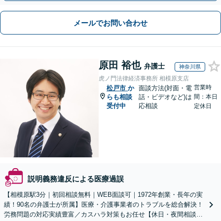
メールでお問い合わせ
原田 裕也
弁護士
神奈川県
虎ノ門法律経済事務所 相模原支店
営業時
松戸市
か
面談方法(対面・電
らも相談
話・ビデオなど)は
間：本日
受付中
応相談
定休日
説明義務違反による医療過誤
【相模原駅3分｜初回相談無料｜WEB面談可｜1972年創業・長年の実
績！90名の弁護士が所属】医療・介護事業者のトラブルを総合解決！
労務問題の対応実績豊富／カスハラ対策もお任せ【休日・夜間相談可