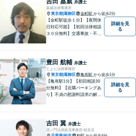
吉田 嘉威
弁護士
嘉威法律事務所
東京都
葛飾区
金町駅
から徒歩2分
|
【金町駅徒歩１分】【夜間休
詳細を見
日対応可能】【初回法律相談
る
３０分無料】交通事故・不動
産・事業者問題・借金でお困
りの方は是非一度ご相談くだ
さい。民事・企業法務の法律
事務所です。培ってきたスキ
豊田 航輔
弁護士
ルを生かした弁護活動を行い
とよた法律事務所
ます。
東京都
葛飾区
亀有駅
から徒歩1分
|
【亀有駅1分】【初回相談30
詳細を見
分無料】【近隣パーキングあ
る
り】不貞の慰謝料請求の解決
事例多数あり。財産分与や相
続、交通事故もご相談くださ
い。弁護士自身が最後まで寄
り添い、解決へ向けて尽力し
吉田 翼
弁護士
ます。
虎ノ門法律経済事務所 柏支店
千葉県
柏市
柏駅
から徒歩4分
|