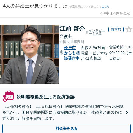
4
人の弁護士が見つかりました
(検索結果について詳しくは
こちら
)
4件中 1-4件を表示
江頭 啓介
東京都
インタビュ
ーを見る
弁護士
永岡法律事務所
営業時間：10:
松戸市
面談方法(対面・
からも相
電話・ビデオな
00~22:00（土
談受付中
ど)は応相談
日祝日）
説明義務違反による医療過誤
【出張相談対応】【土日祝日対応】 医療機関の法律顧問で培った経験
を活かし、困難な医療問題にも積極的に取り組み、依頼者さまの心に
寄り添った解決を目指します。
料金表を見る