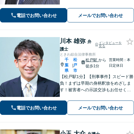
者のご意向を確認の上、徹底して案件
の解決に当たります。離婚・交通事
電話でお問い合わせ
メールでお問い合わせ
故・債務整理をはじめとする諸問題に
お困りの際はまずはご相談下さい。
川本 雄弥
弁
インタビューを
見る
護士
ときわ綜合法律事務所
千
松
松戸駅
から
営業時間：本
葉
戸
|
日定休日
徒歩1分
県
市
【松戸駅1分】【刑事事件】スピード勝
負！まずは早期の身柄釈放をめざしま
す！被害者への示談交渉もお任せくだ
さい。【離婚問題】「お金」「子ど
も」で悩んでいませんか？証拠の集め
電話でお問い合わせ
メールでお問い合わせ
方や交渉の進め方には自信がありま
す。調停もお任せください。
小玉 大介