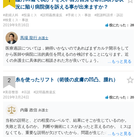
1
況に陥り病院側を訴える事が出来ますか？
#産婦人科
#投薬ミス
#説明義務違反
#手術ミス・事故
#慰謝料請求・訴訟
#検査ミス・事故
2019年9月16日
役にたった
28
馬場 龍行
弁護士
医療過誤については，納得いかないのであればまずカルテ開示をして
から医師や病院に法的責任を問えるのか検討することになります。近
くの弁護士に具体的に相談された方が良いでしょう。
2
糸を使ったリフト（術後の皮膚の凹凸、腫れ）
#美容整形
#示談
#説明義務違反
2019年3月24日
役にたった
20
内藤 政信
弁護士
当初の説明と、どの程度のレベルで、結果にそごが生じているのか。
失敗と言えるのか。 判断や施術にミスがあったと言えるのか。 ミスは
なくても、重要な説明が欠けていたから、問題が生じたのか。 美容整