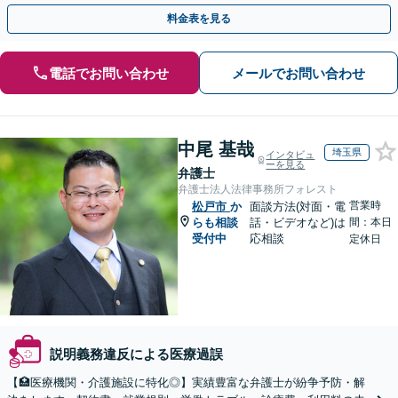
／忙しい方にも安心の柔軟なサポート体制】
料金表を見る
電話でお問い合わせ
メールでお問い合わせ
中尾 基哉
埼玉県
インタビュ
ーを見る
弁護士
弁護士法人法律事務所フォレスト
営業時
松戸市
か
面談方法(対面・電
らも相談
話・ビデオなど)は
間：本日
受付中
応相談
定休日
説明義務違反による医療過誤
【🏥医療機関・介護施設に特化◎】実績豊富な弁護士が紛争予防・解