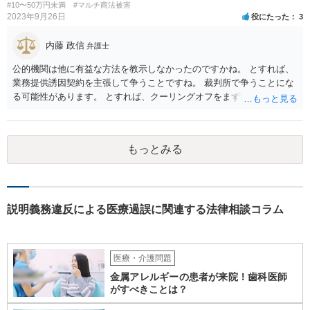
#10〜50万円未満
#マルチ商法被害
2023年9月26日
役にたった
3
内藤 政信
弁護士
公的機関は他に有益な方法を教示しなかったのですかね。 とすれば、
業務提供誘因契約を主張して争うことですね。 裁判所で争うことにな
る可能性があります。 とすれば、クーリングオフをまず実行すること
です。
もっとみる
説明義務違反による医療過誤に関連する法律相談コラム
医療・介護問題
金属アレルギーの患者が来院！歯科医師
がすべきことは？