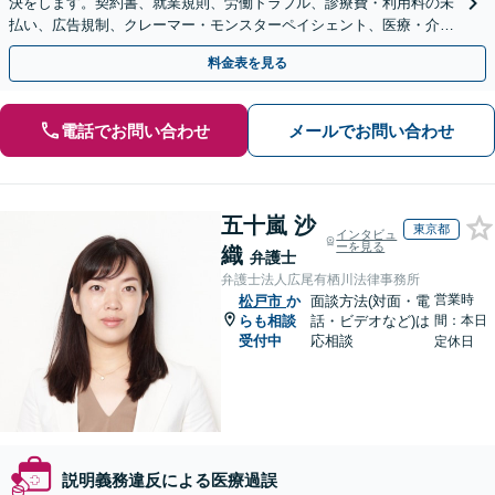
決をします。契約書、就業規則、労働トラブル、診療費・利用料の未
払い、広告規制、クレーマー・モンスターペイシェント、医療・介護
事故などに対応【顧問契約あり】
料金表を見る
電話でお問い合わせ
メールでお問い合わせ
五十嵐 沙
東京都
インタビュ
ーを見る
織
弁護士
弁護士法人広尾有栖川法律事務所
営業時
松戸市
か
面談方法(対面・電
らも相談
話・ビデオなど)は
間：本日
受付中
応相談
定休日
説明義務違反による医療過誤