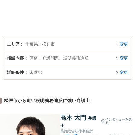
とって何が「最良の解決」な
のかをともに考えます。初回
相談30分無料、オンライン面
談、事前の予約で土日の面談
にも対応しております。
エリア
千葉県、松戸市
変更
相談内容
医療・介護問題、説明義務違反
変更
詳細条件
未選択
変更
松戸市から近い説明義務違反に強い弁護士
高木 大門
弁護
インタビューを見
る
士
葛飾総合法律事務所