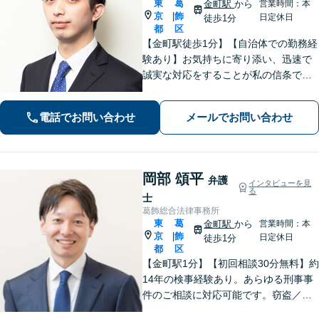
東
葛
金町駅
から
営業時間：本
京
飾
|
日定休日
徒歩1分
都
区
【金町駅徒歩1分】【自治体での勤務経
験あり】お気持ちに寄り添い、迅速で
誠実な対応をすることが私の信条で
す。ご依頼者のニーズに的確にお応え
し、最高のリーガルサービスをご提供
電話でお問い合わせ
メールでお問い合わせ
します。お気軽にご相談ください【初
回面談30分無料】【平日夜間対応可】
岡部 頌平
弁護
インタビューを見
る
士
葛飾総合法律事務所
東
葛
金町駅
から
営業時間：本
京
飾
|
日定休日
徒歩1分
都
区
【金町駅1分】【初回相談30分無料】約
14年の検事経験あり。あらゆる刑事事
件のご相談に対応可能です。窃盗／詐
欺／性犯罪など、ご家族の逮捕や在宅