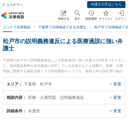
弁護士の方はこちら
ココナラへ
投稿する
探す
閲覧履歴
マイリスト
ログイン
ココナラ法律相談
千葉県で法律相談できる弁護士
松戸市で法律相談で
松戸市の説明義務違反による医療過誤に強い弁
護士
千葉県の松戸市で説明義務違反による医療過誤に強い弁護士が4名見つかりまし
た。初回面談無料や休日面談に対応している弁護士なども掲載中。医療・介護
問題に関係する歯科治療ミスや美容整形のトラブル、産婦人科の訴訟等の細か
な分野での絞り込み検索もでき便利です。特にときわ綜合法律事務所の吉田 要
介弁護士やときわ綜合法律事務所の川本 雄弥弁護士、ウイング法律事務所の小
エリア
千葉県、松戸市
変更
玉 大介弁護士のプロフィール情報や弁護士費用、強みなどが注目されていま
す。『松戸市で土日や夜間に発生した説明義務違反による医療過誤のトラブル
相談内容
医療・介護問題、説明義務違反
変更
を今すぐに弁護士に相談したい』『説明義務違反による医療過誤のトラブル解
決の実績豊富な近くの弁護士を検索したい』『初回相談無料で説明義務違反に
よる医療過誤を法律相談できる松戸市内の弁護士に相談予約したい』などでお
詳細条件
未選択
変更
困りの相談者さんにおすすめです。