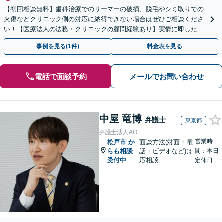
【初回相談無料】歯科治療でのリーマーの破損、脱毛やシミ取りでの
火傷などクリニック側の対応に納得できない場合はぜひご相談くださ
い！【医療法人の法務・クリニックの顧問経験あり】実情に即したア
ドバイスで、納得のできるトラブルの解決を目指します。
事例を見る(1件)
料金表を見る
電話で面談予約
メールでお問い合わせ
中屋 竜博
弁護士
東京都
弁護士法人AO
営業時
松戸市
か
面談方法(対面・電
らも相談
話・ビデオなど)は
間：本日
受付中
応相談
定休日