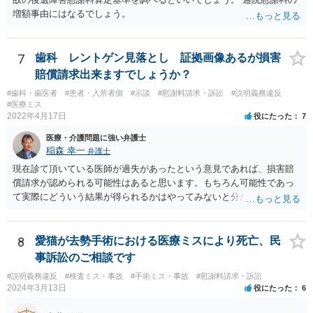
増額事由にはなるでしょう。
7
歯科 レントゲン見落とし 証拠画像あるが損害
賠償請求出来ますでしょうか？
#歯科・歯医者
#患者・入所者側
#示談
#慰謝料請求・訴訟
#説明義務違反
#医療ミス
2022年4月17日
役にたった
7
医療・介護問題に強い弁護士
稲森 幸一
弁護士
現在診て頂いている医師が過失があったという意見であれば、損害賠
償請求が認められる可能性はあると思います。もちろん可能性であっ
て実際にどういう結果が得られるかはやってみないと分かりません
が。 損害としては、その過失によって生じた症状の治療にかかった治
療費や精神的苦痛を受けた分の慰謝料や仕事に影響があれば休業損害
などが考えられます。 頑張ってください。
8
愛猫が去勢手術における医療ミスにより死亡、民
事訴訟のご相談です
#説明義務違反
#検査ミス・事故
#手術ミス・事故
#慰謝料請求・訴訟
2024年3月13日
役にたった
6