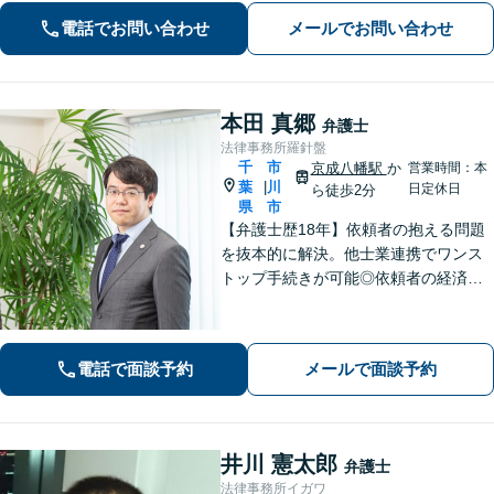
事件は早急にご相談ください。【相続
電話でお問い合わせ
メールでお問い合わせ
事件もお任せください】遺産分割協
議・調停／遺留分／遺言書作成など幅
広く対応
本田 真郷
弁護士
法律事務所羅針盤
千
市
京成八幡駅
か
営業時間：本
葉
川
|
日定休日
ら徒歩2分
県
市
【弁護士歴18年】依頼者の抱える問題
を抜本的に解決。他士業連携でワンス
トップ手続きが可能◎依頼者の経済
的・時間的負担を抑え、早期解決を目
指します。【相続・遺言】FP資格保
持。相続トラブルのみならず税金・登
電話で面談予約
メールで面談予約
記まで対応【マンション管理士】
井川 憲太郎
弁護士
法律事務所イガワ