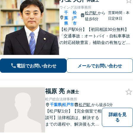
弁護士
ウイング法律事務所
千
松
松戸駅
から
営業時間：本
葉
戸
|
日定休日
徒歩6分
県
市
【松戸駅6分】【初回相談30分無料】
「交通事故：オートバイ・自転車事故
の対応経験豊富」補助金の有無など、
各種支援制度のご案内を含めた包括的
なサポート「借金問題：投資詐欺・副
業詐欺による被害など、複雑な事情を
電話でお問い合わせ
メールでお問い合わせ
抱えた借金問題について豊富な解決実
績あり」
福原 亮
弁護士
松戸総合法律事務所
千葉県
松戸市
松戸駅
から徒歩1分
|
【松戸駅1分】【完全個室で相
詳細を見
談可】法律相談は、解決する
る
までの過程や、解決後も大切
だと考えています。依頼者に