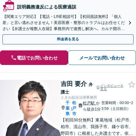
説明義務違反による医療過誤
【関東エリア対応】【電話・LINE相談可】【初回面談無料】「個人
差」と言い逃れさせません！美容医療・整形のトラブルはお任せくだ
さい【弁護士が複数人在籍】事務所内で連携し解決へ。カルテ開示や
返金・賠償請求をサポートいたします【休日夜間面談可】
料金表を見る
電話でお問い合わせ
メールでお問い合わせ
吉田 要介
弁
インタビューを
見る
護士
ときわ綜合法律事務所
千
松
松戸駅
か
営業時間：00:00~2
葉
戸
|
3:59（土日祝日）
ら徒歩1分
県
市
【初回30分無料】東葛地域（松戸市、
柏市、流山市、我孫子市、鎌ケ谷市、
野田市）に根差した弁護士です。依頼