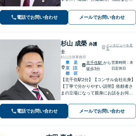
トラブルはご相談ください。 【弁護士
経験15年以上】依頼者様に寄り添い、
電話でお問い合わせ
メールでお問い合わせ
解決へと導きます【電話相談可】【本
八幡駅9分】
杉山 成榮
弁護
インタビューを見
る
士
杉山法律事務所
東
足
北千住駅
から
営業時間：本
京
立
|
日定休日
徒歩3分
都
区
【北千住駅2分】【コンサル会社出身】
【丁寧で分かりやすい説明】依頼者さ
まの立場になって親身にお話をお伺い
します。話しやすい雰囲気作りを大切
にしておりますので、ささいなお悩み
電話でお問い合わせ
メールでお問い合わせ
でも遠慮なくお聞かせください。【電
話・WEB面談可】