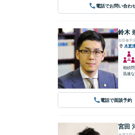
電話でお問い合わ
鈴木 
吉田修平
木更
相続問
迅速な
電話で面談予約
宮田 
水津正臣