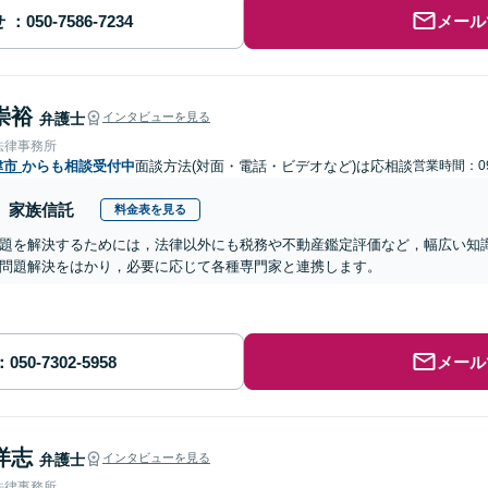
せ
メール
崇裕
弁護士
インタビューを見る
法律事務所
津市
からも相談受付中
面談方法(対面・電話・ビデオなど)は応相談
営業時間：09
家族信託
料金表を見る
題を解決するためには，法律以外にも税務や不動産鑑定評価など，幅広い知
問題解決をはかり，必要に応じて各種専門家と連携します。
メール
洋志
弁護士
インタビューを見る
法律事務所