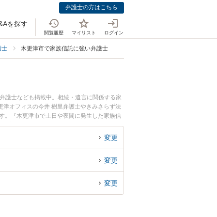
弁護士の方はこちら
&Aを探す
閲覧履歴
マイリスト
ログイン
護士
木更津市で家族信託に強い弁護士
つ弁護士なども掲載中。相続・遺言に関係する家
更津オフィスの今井 樹里弁護士やきみさらず法
ます。『木更津市で土日や夜間に発生した家族信
料で家族信託を法律相談できる木更津市内の弁護
変更
変更
変更