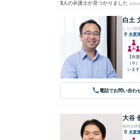
3
人の弁護士が見つかりました
(検索結
白土 
しらと総
木更
【弁護
（※）
います
電話でお問い合わ
大谷 
相州法律
木更