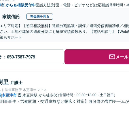
津市
からも相談受付中
面談方法(対面・電話・ビデオなど)は応相談
営業時間：
家族信託
料金表を見る
エリア対応】【初回相談無料】遺産分割協議・調停／遺留分侵害額請求／相
さい。土地や建物の遺産分割にも解決実績多数あり。【電話相談可】【Web
策もサポート
せ
メール
樹里
弁護士
スト法律事務所 木更津オフィス
県
木更津市
木更津駅
から徒歩8分
営業時間：09:30~18:00（土日祝日）
|
・刑事事件・労働問題・交通事故など幅広く対応】各分野の専門チーム