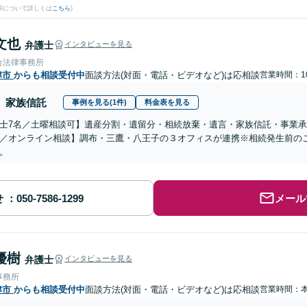
果について詳しくは
こちら
)
文也
弁護士
インタビューを見る
合法律事務所
津市
からも相談受付中
面談方法(対面・電話・ビデオなど)は応相談
営業時間：10
家族信託
事例を見る(1件)
料金表を見る
士7名／土曜相談可】遺産分割・遺留分・相続放棄・遺言・家族信託・事業承
／オンライン相談】調布・三鷹・八王子の３オフィスが連携※相続発生前の
。
せ
メール
優樹
弁護士
インタビューを見る
事務所
津市
からも相談受付中
面談方法(対面・電話・ビデオなど)は応相談
営業時間：