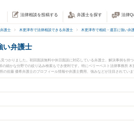
法律相談を投稿する
弁護士を探す
法律Q
弁護士
木更津市で法律相談できる弁護士
木更津市で相続・遺言に強い弁
強い弁護士
名見つかりました。初回面談無料や休日面談に対応している弁護士、解決事例を持
等の細かな分野での絞り込み検索もでき便利です。特にベリーベスト法律事務所 木
務所の佐藤 優希弁護士のプロフィール情報や弁護士費用、強みなどが注目されてい
『家族信託のトラブル解決の実績豊富な近くの弁護士を検索したい』『初回相談無
んにおすすめです。