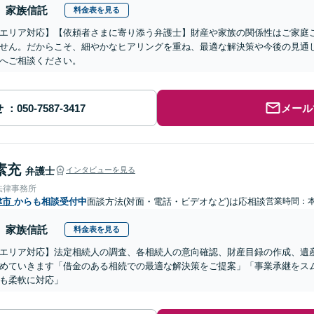
家族信託
料金表を見る
エリア対応】【依頼者さまに寄り添う弁護士】財産や家族の関係性はご家庭
せん。だからこそ、細やかなヒアリングを重ね、最適な解決策や今後の見通
へご相談ください。
せ
メール
素充
弁護士
インタビューを見る
法律事務所
津市
からも相談受付中
面談方法(対面・電話・ビデオなど)は応相談
営業時間：
家族信託
料金表を見る
エリア対応】法定相続人の調査、各相続人の意向確認、財産目録の作成、遺
めていきます「借金のある相続での最適な解決策をご提案」「事業承継をス
も柔軟に対応」