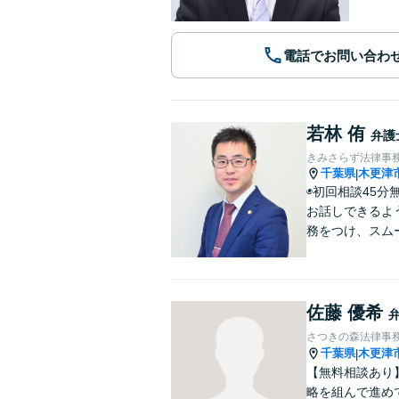
電話でお問い合わ
若林 侑
弁護
きみさらず法律事
千葉県
木更津
|
◉初回相談45
お話しできるよ
務をつけ、スム
佐藤 優希
さつきの森法律事
千葉県
木更津
|
【無料相談あり
略を組んで進め