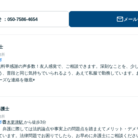
せ
メール
士
務所
市
分無料💬感謝の声多数！友人感覚で、ご相談できます。深刻なことを、少
う、普段と同じ気持ちでいられるよう、あえて私服で勤務しています。
ーズな連絡を徹底◉
弁護士
務所
市
木更津駅
から徒歩3分
】弁護に際しては法的論点や事実上の問題点を踏まえてメリット・デメ
ています。法律問題でお困りでしたら、お早めに弁護士にご相談くださ