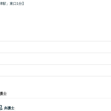
津駅」東口1分】
護士
忍
弁護士