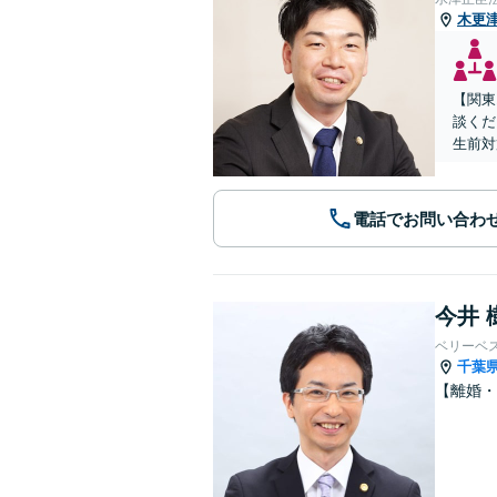
木更
【関東
談くだ
生前対
電話でお問い合わ
今井 
ベリーベ
千葉
【離婚