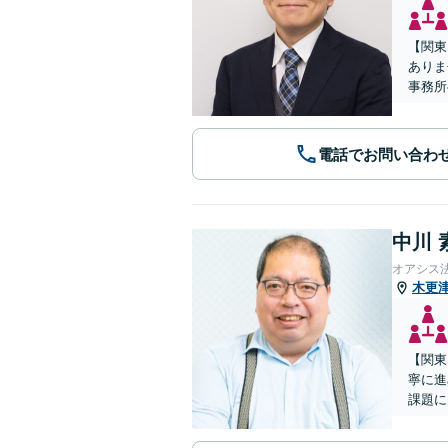
【関東
ありま
事務所
電話でお問い合わ
中川 
オアシス
木更
【関東
寧に進
課題に