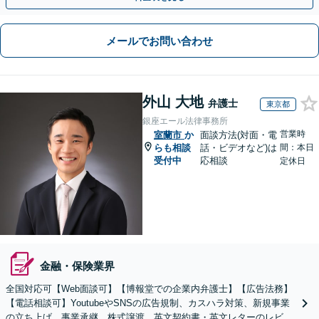
メールでお問い合わせ
外山 大地
弁護士
東京都
銀座エール法律事務所
営業時
室蘭市
か
面談方法(対面・電
らも相談
話・ビデオなど)は
間：本日
受付中
応相談
定休日
金融・保険業界
全国対応可【Web面談可】【博報堂での企業内弁護士】【広告法務】
【電話相談可】YoutubeやSNSの広告規制、カスハラ対策、新規事業
の立ち上げ、事業承継、株式譲渡、英文契約書・英文レターのレビュ