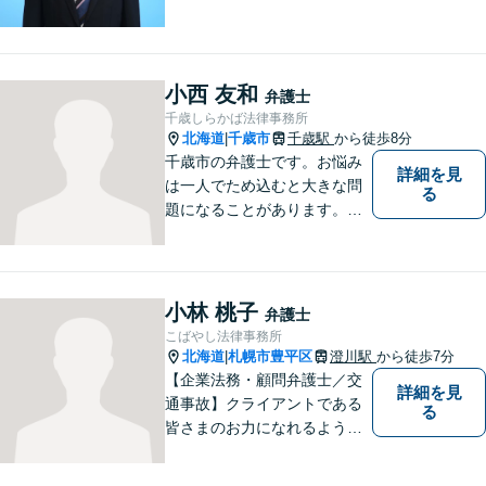
生き方・選択をサポートする
存在であり続けます。（弁護
士小田康夫）
小西 友和
弁護士
千歳しらかば法律事務所
北海道
千歳市
千歳駅
から徒歩8分
|
千歳市の弁護士です。お悩み
詳細を見
は一人でため込むと大きな問
る
題になることがあります。ぜ
ひ他の人に話すようにしてく
ださい。ご相談お待ちしてお
ります。
小林 桃子
弁護士
こばやし法律事務所
北海道
札幌市豊平区
澄川駅
から徒歩7分
|
【企業法務・顧問弁護士／交
詳細を見
通事故】クライアントである
る
皆さまのお力になれるよう全
力を尽くします。お気軽にお
相談ください。