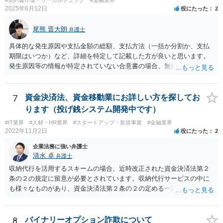
2025年6月12日
役にたった
2
尾熊 晋大朗
弁護士
具体的な発生原因や支払金額の総額、支払方法（一括か分割か、支払
期限はいつか）など、詳細を特定して記載した方が良いと思います。
発生原因等の情報が特定されていない合意書の場合、無効になるリス
クがあり得ます。 また、例えば、分割払いの場合の期限の利益喪失条
項など、合意書に記載した方が良い文言もありますので、ご注意され
た方が良いです。 合意書など法的な書面は文言によって効果が変わり
7
資金決済法、資金移動業にお詳しい方を探してお
得るので、弁護士にご事情を伝えて直接相談、合意書の作成を依頼す
ります（投げ銭システム開発中です）
ることをお勧めいたします。
#IT業界
#人材・HR業界
#スタートアップ・新規事業
#金融業界
2022年11月2日
役にたった
2
企業法務に強い弁護士
清水 卓
弁護士
収納代行を活用するスキームの場合、近時改正された資金決済法第２
条の２の規定に留意が必要とされています。収納代行サービスの中に
も様々なものがあり、資金決済法第２条の２の定める一定の要件（内
閣府令で定める要件も含む）を満たす場合には、為替取引に該当する
ことが明らかにされました。 この資金決済法第２条の２の定める一
定の要件（内閣府令で定める要件も含む）については、該当条文を見
8
バイナリーオプション詐欺について