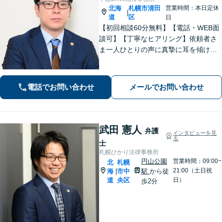
北海
札幌市清田
営業時間：本日定休
|
道
区
日
【初回相談60分無料】【電話・WEB面
談可】【丁寧なヒアリング】依頼者さ
ま一人ひとりの声に真摯に耳を傾け、
「寄り添う」ことを大切にしておりま
す。どのようなお悩みでも、まずは一
度弁護士にご相談ください。最善の解
電話でお問い合わせ
メールでお問い合わせ
決策を共に考えていきましょう。
武田 憲人
弁護
インタビューを見
る
士
札幌ひかり法律事務所
円山公園
営業時間：09:00~
北
札幌
21:00（土日祝
海
市中
駅
から徒
|
道
央区
日）
歩2分