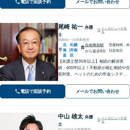
電話で面談予約
メールでお問い合わせ
ます。【初回面談無料】【夜間・休日
対応可能】
尾崎 祐一
弁護
インタビューを見
る
士
尾崎祐一法律事務所
北
札幌
自衛隊前駅
営業時間：本
海
市南
|
日定休日
から徒歩8分
道
区
【弁護士歴35年以上】相続の解決実
績・400件以上！不動産が絡む相続や生
前対策、ペットのための年金システム
など【自衛隊前駅8分】交通事故・借
金・刑事事件・不動産トラブルなど幅
電話で面談予約
メールでお問い合わせ
広く対応。依頼者の背景に潜む原因を
しっかり把握することを心がけていま
す。
中山 雄太
弁護
インタビューを見
る
士
中山Drive法律事務所