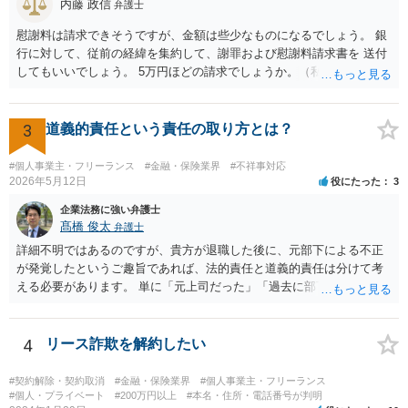
内藤 政信
弁護士
慰謝料は請求できそうですが、金額は些少なものになるでしょう。 銀
行に対して、従前の経緯を集約して、謝罪および慰謝料請求書を 送付
してもいいでしょう。 5万円ほどの請求でしょうか。（私見）
3
道義的責任という責任の取り方とは？
#個人事業主・フリーランス
#金融・保険業界
#不祥事対応
2026年5月12日
役にたった
3
企業法務に強い弁護士
髙橋 俊太
弁護士
詳細不明ではあるのですが、貴方が退職した後に、元部下による不正
が発覚したというご趣旨であれば、法的責任と道義的責任は分けて考
える必要があります。 単に「元上司だった」「過去に部下だった」と
いうだけで、当然に１億円の損害について法的責任を負うものではあ
りません。会社が貴方に損害賠償請求をするには、在職中の管理監督
義務違反、引継ぎの不備、不正の兆候を知りながら放置したことな
4
リース詐欺を解約したい
ど、具体的な義務違反と損害との因果関係を主張・立証する必要があ
ります。なお、在職中から会計処理や現金管理の不自然さを認識して
#契約解除・契約取消
#金融・保険業界
#個人事業主・フリーランス
いた、部下に過度な権限を与えたまま放置していた、退職時に重要な
#個人・プライベート
#200万円以上
#本名・住所・電話番号が判明