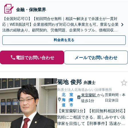
金融・保険業界
【全国対応可◎】【初回問合せ無料｜相談〜解決まで弁護士が一貫対
応｜WEB面談可】企業規模問わず対応◎個人事業主も可。豊富な企業
法務の経験あり。顧問契約、労働問題、企業間トラブル、債権回収、
契約書のリーガルチェック等、サポートします。
料金表を見る
電話でお問い合わせ
メールでお問い合わせ
菊地 俊邦
弁護士
弁護士法人北海道みらい法律事務所
北
室
東室蘭駅
から
営業時間：本
海
蘭
|
日定休日
徒歩1分
道
市
【東室蘭駅1分】【初回無料相談対応】
気軽にご相談できる、親しみやすい法
律家を目指して【刑事事件】迅速かつ