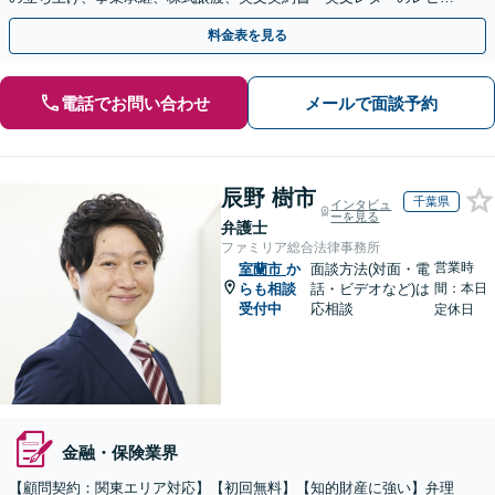
ー・ドラフトなどに対応。
料金表を見る
電話でお問い合わせ
メールで面談予約
辰野 樹市
千葉県
インタビュ
ーを見る
弁護士
ファミリア総合法律事務所
営業時
室蘭市
か
面談方法(対面・電
らも相談
話・ビデオなど)は
間：本日
受付中
応相談
定休日
金融・保険業界
【顧問契約：関東エリア対応】【初回無料】【知的財産に強い】弁理