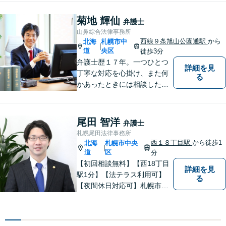
菊地 輝仙
弁護士
山鼻綜合法律事務所
西線９条旭山公園通駅
から
北海
札幌市中
|
道
央区
徒歩3分
弁護士歴１７年。一つひとつ
詳細を見
丁寧な対応を心掛け、また何
る
かあったときには相談したい
と思っていただける関係性を
大事にしています。相続、民
事事件、中小企業の支援など
尾田 智洋
弁護士
札幌尾田法律事務所
西１８丁目駅
から徒歩1
北海
札幌市中央
|
道
区
分
【初回相談無料】【西18丁目
詳細を見
駅1分】【法テラス利用可】
る
【夜間休日対応可】札幌市中
央区の弁護士です。得意分野
は離婚男女問題・労働問題・
不動産問題・交通事故です。