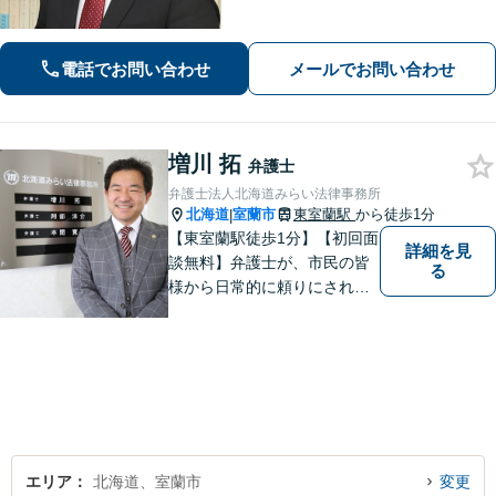
的確な対応で、最善の解決を目指しま
す。被害者支援にも注力【離婚問題】
ご家族の安全と安心を守りつつ、将来
電話でお問い合わせ
メールでお問い合わせ
を見据えた解決をご提案【完全個室で
相談可】
増川 拓
弁護士
弁護士法人北海道みらい法律事務所
北海道
室蘭市
東室蘭駅
から徒歩1分
|
【東室蘭駅徒歩1分】【初回面
詳細を見
談無料】弁護士が、市民の皆
る
様から日常的に頼りにされる
存在になる社会を目指して、
日々精進してまいります。皆
様のトラブルを解決し、明る
い未来へと導きます。お気軽
にご相談ください。【駐車場
あり】
エリア
北海道、室蘭市
変更