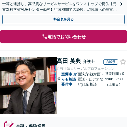
士等と連携し、高品質なリーガルサービスをワンストップで提供【元
文部科学省ADRセンター勤務】行政機関での経験、環境法への豊富な
知識を活かし、事業者さまの抱える問題を解決へ導きます
料金表を見る
電話でお問い合わせ
髙田 英典
弁護士
宮城県
弁護士法人リーガルプロフェッション
営業時間：0
室蘭市
か
面談方法(対面・
らも相談
電話・ビデオな
9:00~17:30
受付中
ど)は応相談
（土曜日）
金融・保険業界