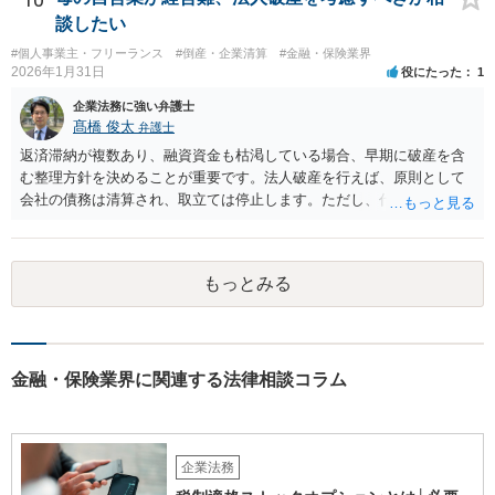
談したい
#個人事業主・フリーランス
#倒産・企業清算
#金融・保険業界
2026年1月31日
役にたった
1
企業法務に強い弁護士
髙橋 俊太
弁護士
返済滞納が複数あり、融資資金も枯渇している場合、早期に破産を含
む整理方針を決めることが重要です。法人破産を行えば、原則として
会社の債務は清算され、取立ては停止します。ただし、代表者が連帯
保証をしている場合は、代表者個人の破産も併せて検討が必要になる
ことが多いです。放置すると責任が拡大しやすいため、北海道の法律
事務所で法人破産の実績があるところを探して速やかに相談をして、
もっとみる
資金繰り・雇用・保証の有無を整理した上で進めるのが安全です。イ
ンターネットやココナラだけでなく、北海道の弁護士会などを頼りに
すると見つかりやすいと思います。
金融・保険業界に関連する法律相談コラム
企業法務