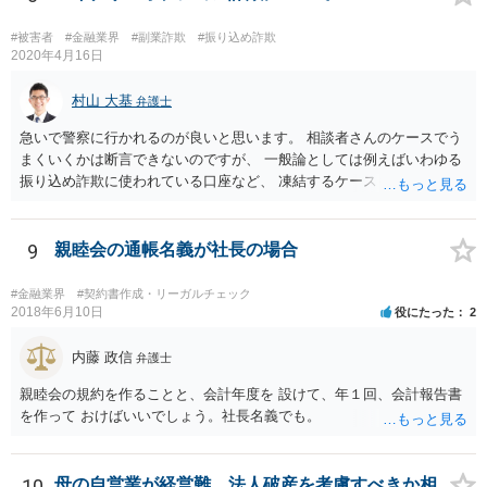
るだけではなかなか理解し難いところがあるかと思いますし、この掲
示板で回答するには限界がありますので、この分野に詳しそうな弁護
#被害者
#金融業界
#副業詐欺
#振り込め詐欺
士の方に直接相談なさってみて下さい。 （資金決済法） 第二条の二
2020年4月16日
金銭債権を有する者（以下この条において「受取人」という。）から
の委託、受取人からの金銭債権の譲受けその他これらに類する方法に
村山 大基
弁護士
より、当該金銭債権に係る債務者又は当該債務者からの委託（二以上
急いで警察に行かれるのが良いと思います。 相談者さんのケースでう
の段階にわたる委託を含む。）その他これに類する方法により支払を
まくいくかは断言できないのですが、 一般論としては例えばいわゆる
行う者から弁済として資金を受け入れ、又は他の者に受け入れさせ、
振り込め詐欺に使われている口座など、 凍結するケースもありますの
当該受取人に当該資金を移動させる行為（当該資金を当該受取人に交
で、できるだけ早く行って相談しましょう。
付することにより移動させる行為を除く。）であって、受取人が個人
（事業として又は事業のために受取人となる場合におけるものを除
9
親睦会の通帳名義が社長の場合
く。）であることその他の内閣府令で定める要件を満たすものは、為
替取引に該当するものとする
#金融業界
#契約書作成・リーガルチェック
2018年6月10日
役にたった
2
内藤 政信
弁護士
親睦会の規約を作ることと、会計年度を 設けて、年１回、会計報告書
を作って おけばいいでしょう。社長名義でも。
10
母の自営業が経営難、法人破産を考慮すべきか相