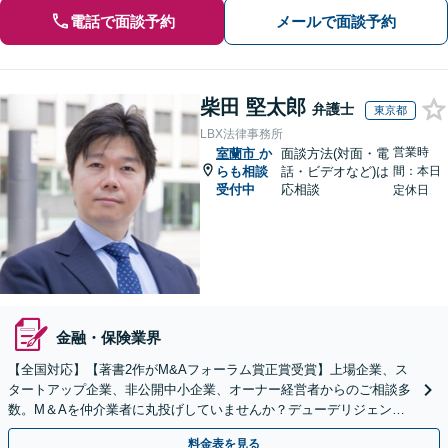
電話で面談予約
メールで面談予約
柴田 堅太郎
弁護士
東京都
LBX法律事務所
営業時
室蘭市
か
面談方法(対面・電
らも相談
話・ビデオなど)は
間：本日
受付中
応相談
定休日
金融・保険業界
【全国対応】【著書2作がM&Aフォーラム賞正賞受賞】上場企業、ス
タートアップ企業、非公開中小企業、オーナー経営者からのご相談多
数。M＆Aを仲介業者に丸投げしていませんか？デューデリジェンス
や契約書作成・交渉はお任せください【初回無料】
料金表を見る