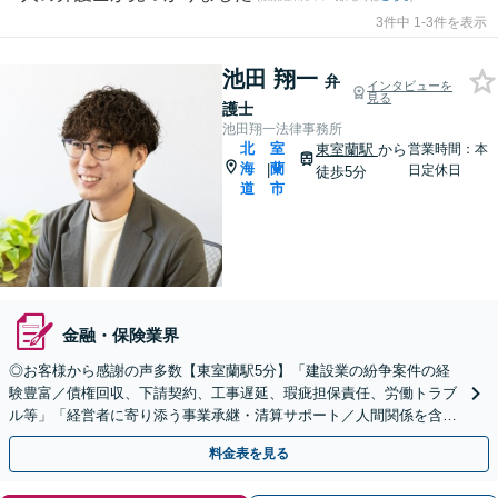
3件中 1-3件を表示
池田 翔一
弁
インタビューを
見る
護士
池田翔一法律事務所
北
室
東室蘭駅
から
営業時間：本
海
蘭
|
日定休日
徒歩5分
道
市
金融・保険業界
◎お客様から感謝の声多数【東室蘭駅5分】「建設業の紛争案件の経
験豊富／債権回収、下請契約、工事遅延、瑕疵担保責任、労働トラブ
ル等」「経営者に寄り添う事業承継・清算サポート／人間関係を含め
た総合的なアドバイス」顧問契約／WEB面談／夜間相談可
料金表を見る