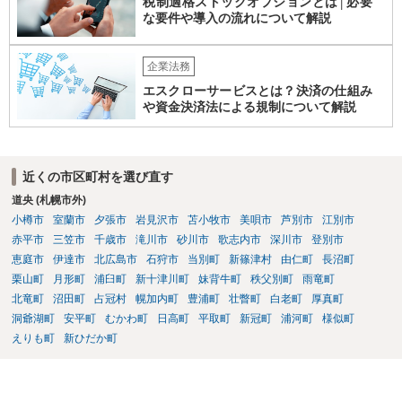
税制適格ストックオプションとは│必要
な要件や導入の流れについて解説
企業法務
エスクローサービスとは？決済の仕組み
や資金決済法による規制について解説
近くの市区町村を選び直す
道央 (札幌市外)
小樽市
室蘭市
夕張市
岩見沢市
苫小牧市
美唄市
芦別市
江別市
赤平市
三笠市
千歳市
滝川市
砂川市
歌志内市
深川市
登別市
恵庭市
伊達市
北広島市
石狩市
当別町
新篠津村
由仁町
長沼町
栗山町
月形町
浦臼町
新十津川町
妹背牛町
秩父別町
雨竜町
北竜町
沼田町
占冠村
幌加内町
豊浦町
壮瞥町
白老町
厚真町
洞爺湖町
安平町
むかわ町
日高町
平取町
新冠町
浦河町
様似町
えりも町
新ひだか町