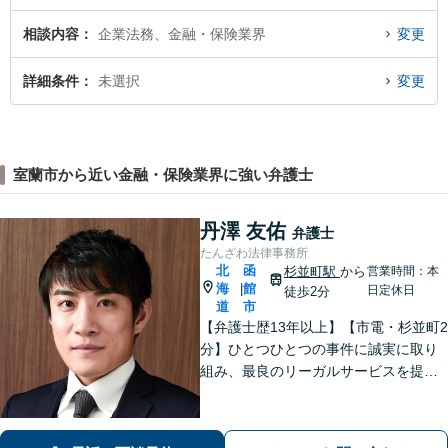
相談内容
企業法務、金融・保険業界
変更
詳細条件
未選択
変更
室蘭市から近い金融・保険業界に強い弁護士
丹澤 友佑
弁護士
たんざわ法律事務所
北
函
杉並町駅
から
営業時間：本
海
館
|
日定休日
徒歩2分
道
市
【弁護士歴13年以上】【市電・杉並町2
分】ひとつひとつの事件に誠実に取り
組み、最良のリーガルサービスを提供
します。離婚問題／相続問題／債務整
理など幅広く対応可能。地域に根差
し、地域に信頼される事務所を目指し