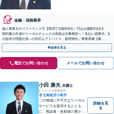
金融・保険業界
個人事業主やフリーランス可【西28丁目駅約6分／円山公園駅約5分】
契約書の作成やリーガルチェックの依頼は当事務所へ！未払い残業代
の請求や問題社員への対応もアドバイス。顧問契約／事業承継【農業
業界の顧問実績あり】
料金表を見る
電話でお問い合わせ
メールでお問い合わせ
小田 康夫
弁護士
むらやま法律事務所
北海道
苫小牧市
|
この地域に不可欠なリーガル
詳細を見
サービスを提供するととも
る
に、相談者・依頼者の豊かな