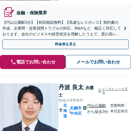
金融・保険業界
【円山公園駅2分】【初回相談無料】【迅速なレスポンス】契約書の
作成、企業間・従業員間トラブルの対応、M&Aなど、幅広く対応して
おります。会社のビジネスや経営状況を理解したうえで、質の高いリ
ーガルサービスを提供いたします。【電話相談可】
料金表を見る
電話でお問い合わせ
メールでお問い合わせ
丹波 良太
弁護
インタビューを見
る
士
春楡法律事務所
北
円山公園駅
営業時間：
札幌市
海
|
本日定休日
から徒歩3分
中央区
道