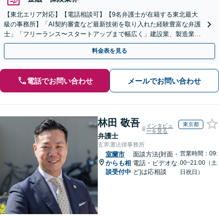
【東北エリア対応】【電話相談可】【9名弁護士が在籍する東北最大
級の事務所】「AI契約審査など最新技術を取り入れた経験豊富な弁護
士」「フリーランス〜スタートアップまで幅広く」建設業、製造業、
不動産業、飲食業、IT業、介護・福祉など
料金表を見る
電話でお問い合わせ
メールでお問い合わせ
林田 敬吾
東京都
インタビュ
ーを見る
弁護士
玄界灘法律事務所
営業時間：09:
室蘭市
面談方法(対面・
からも相
電話・ビデオな
00~21:00（土
談受付中
ど)は応相談
日祝日）