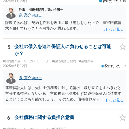
2024年1月29日
役にたった
10
情報を引き継がなかった等の事情があれば、会社から問題視される可
能性はあるでしょう。 対応としては、まず会社から何を求められてい
詐欺・消費者問題に強い弁護士
るのかを明確にすることが重要です。謝罪、調査協力、金銭負担、始
泉 亮介
弁護士
末書提出など、求められている内容によって対応は異なります。不用
詐欺であれば、契約を詐欺を理由に取り消しをした上で、損害賠償請
意に責任を認める文書を作成したり、損害負担を約束したりすること
求も併せて行うことも可能かと思われます。
は避けるべきです。一方で、在職中の業務内容、権限分掌、引継ぎ資
料、不正を認識していなかった事情を整理し、必要な範囲で調査に協
力することは考えられます。 仮に、金銭請求や責任追及を示唆されて
5
会社の借入を連帯保証人に負わせることは可能
いる場合には、会社とのやり取りを保存し、弁護士に相談したうえで
か？
対応なさった方がよいでしょう。
#契約書作成・リーガルチェック
#顧問弁護士契約
#金融業界
2025年6月12日
役にたった
2
泉 亮介
弁護士
連帯保証人には、先に主債務者に対して請求、取り立てをすべきだと
主張する権利がないため、主債務者へ請求せずに連帯保証人に請求す
るということも可能でしょう。 そのため、債権者側からすれば、会社
が払えない場合に連帯保証人に請求できるものではなく、どちらに請
求しても良いものとなります。
6
会社債務に関する負担合意書
#契約書作成・リーガルチェック
#金融業界