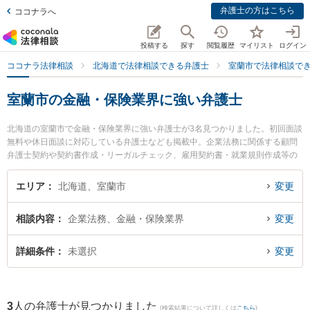
弁護士の方はこちら
ココナラへ
投稿する
探す
閲覧履歴
マイリスト
ログイン
ココナラ法律相談
北海道で法律相談できる弁護士
室蘭市で法律相談で
室蘭市の金融・保険業界に強い弁護士
北海道の室蘭市で金融・保険業界に強い弁護士が3名見つかりました。初回面談
無料や休日面談に対応している弁護士なども掲載中。企業法務に関係する顧問
弁護士契約や契約書作成・リーガルチェック、雇用契約書・就業規則作成等の
細かな分野での絞り込み検索もでき便利です。特に池田翔一法律事務所の池田
翔一弁護士や弁護士法人北海道みらい法律事務所の菊地 俊邦弁護士、弁護士法
エリア
北海道、室蘭市
変更
人北海道みらい法律事務所の増川 拓弁護士のプロフィール情報や弁護士費用、
強みなどが注目されています。『室蘭市で土日や夜間に発生した金融・保険業
相談内容
企業法務、金融・保険業界
変更
界のトラブルを今すぐに弁護士に相談したい』『金融・保険業界のトラブル解
決の実績豊富な近くの弁護士を検索したい』『初回相談無料で金融・保険業界
を法律相談できる室蘭市内の弁護士に相談予約したい』などでお困りの相談者
詳細条件
未選択
変更
さんにおすすめです。
3
人の弁護士が見つかりました
(検索結果について詳しくは
こちら
)