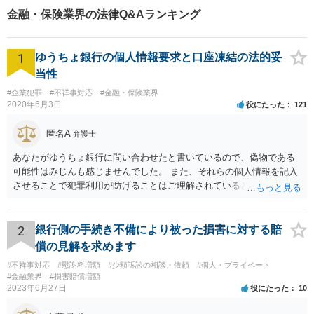
札幌市内をはじめ、道内の皆
金融・保険業界の法律Q&Aランキング
様の法律問題に真摯に対応し
ます。ぜひ一度ご相談くださ
い。
1
ゆうちょ銀行の個人情報要求と口座凍結の法的妥
当性
#企業犯罪
#不祥事対応
#金融・保険業界
2020年6月3日
役にたった
121
匿名A
弁護士
あなたがゆうちょ銀行に問い合わせたと書いているので、偽物である
可能性はみじんも感じませんでした。 また、それらの個人情報を記入
させることで犯罪利用が防げることはご理解されているとおりです。
結局あなたにはゆうちょ銀行が信用できないという前提があり、弁護
士に同意を求めているだけです。 最初の回答では分かりづらかったの
かもしれませんが、質問にわかりやすく答えると「法的に許される」
2
銀行側の手続き不備により被った損害に対する賠
が答えになります。 補足でアドバイスしておきますと、今私に反論し
償の見解を求めます
てきたその内容をゆうちょ銀行にぶつければいいとおもいます。 もっ
#不祥事対応
#慰謝料増額
#少額訴訟の相談・依頼
#個人・プライベート
とも、ぶつけられたゆうちょ銀行があなたと契約するかは法律上ゆう
#金融業界
#損害賠償増額
ちょ銀行の自由です。
2023年6月27日
役にたった
10