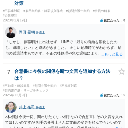
対策
#不祥事対応
#雇用契約書・就業規則作成
#顧問弁護士契約
#社員の解雇
#企業犯罪
2023年2月19日
役にたった
8
岡田 晃朝
弁護士
「しかし、停職明けに出社せず、LINEで「残りの有給を消化したの
ち、退職したい」と連絡がきました。 正しい勤務時間がわからず、給
与の返還請求もできず、不正の後処理や急な退職により、社や他のス
タッフに多大な迷惑をかけ、その上、有給まで使われるというような
状況です。」 大変悪質ですね。打刻場所のデータと、これまでのタイ
ムカードの虚偽を確認し、突き付けて責任を問題にすることになるで
7
合意書に今後の関係を断つ文言を追加する方法
しょう。 詐欺もありうるでしょうね。 「正しい時間がわからないとい
は？
うタイムカード不正打刻による返還請求はどのようにおこなえばよい
#不動産・建設業界
#顧問弁護士契約
#不祥事対応
でしょうか？」 想定できる虚偽を前提に、相手と協議して詰めればよ
#契約書作成・リーガルチェック
いかと思います。 確実な記録があれば、それによるのがよいですが、
2025年12月9日
役にたった
5
すべては不可能でしょうので。 相手の言動には早急には返事をせずに
弁護士と相談しながら、対応策を検討する方がよいでしょう。 また、
井上 祐司
弁護士
返還が難しい場合、損害賠償を請求する事はできますでしょうか？ 法
的には可能ですが、立証の問題があります。 協議でも問題にできそう
>私側は今後一切、関わりたくない相手なので合意書にその文言を入れ
ですが、調停なども検討できるでしょう。 また、返還請求も損害賠償
てほしいのですが 相手の弁護士さんに文面の変更を頼んでもいいので
請求もせず、「詐欺」として、警察に被害届を出す事は可能でしょう