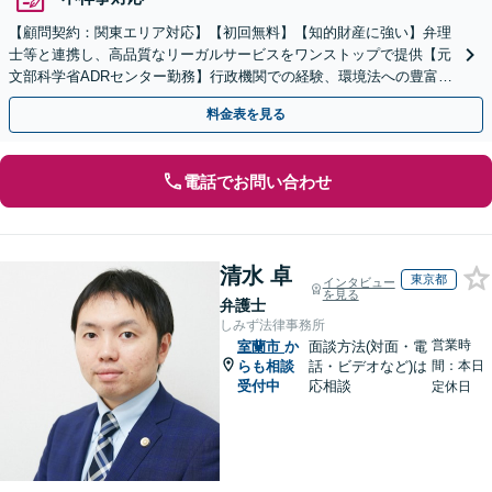
【顧問契約：関東エリア対応】【初回無料】【知的財産に強い】弁理
士等と連携し、高品質なリーガルサービスをワンストップで提供【元
文部科学省ADRセンター勤務】行政機関での経験、環境法への豊富な
知識を活かし、事業者さまの抱える問題を解決へ導きます
料金表を見る
電話でお問い合わせ
清水 卓
東京都
インタビュー
を見る
弁護士
しみず法律事務所
営業時
室蘭市
か
面談方法(対面・電
らも相談
話・ビデオなど)は
間：本日
受付中
応相談
定休日