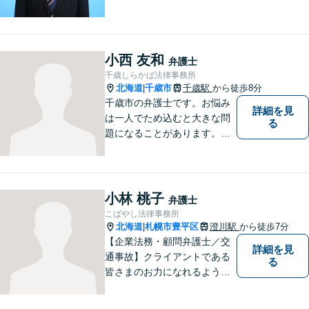
生き方・選択をサポートする
存在であり続けます。（弁護
士小田康夫）
小西 友和
弁護士
千歳しらかば法律事務所
北海道
千歳市
千歳駅
から徒歩8分
|
千歳市の弁護士です。お悩み
詳細を見
は一人でため込むと大きな問
る
題になることがあります。ぜ
ひ他の人に話すようにしてく
ださい。ご相談お待ちしてお
ります。
小林 桃子
弁護士
こばやし法律事務所
北海道
札幌市豊平区
澄川駅
から徒歩7分
|
【企業法務・顧問弁護士／交
詳細を見
通事故】クライアントである
る
皆さまのお力になれるよう全
力を尽くします。お気軽にお
相談ください。