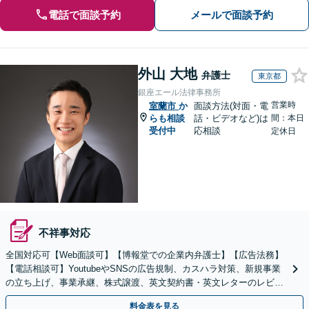
電話で面談予約
メールで面談予約
外山 大地
弁護士
東京都
銀座エール法律事務所
営業時
室蘭市
か
面談方法(対面・電
らも相談
話・ビデオなど)は
間：本日
受付中
応相談
定休日
不祥事対応
全国対応可【Web面談可】【博報堂での企業内弁護士】【広告法務】
【電話相談可】YoutubeやSNSの広告規制、カスハラ対策、新規事業
の立ち上げ、事業承継、株式譲渡、英文契約書・英文レターのレビュ
ー・ドラフトなどに対応。
料金表を見る