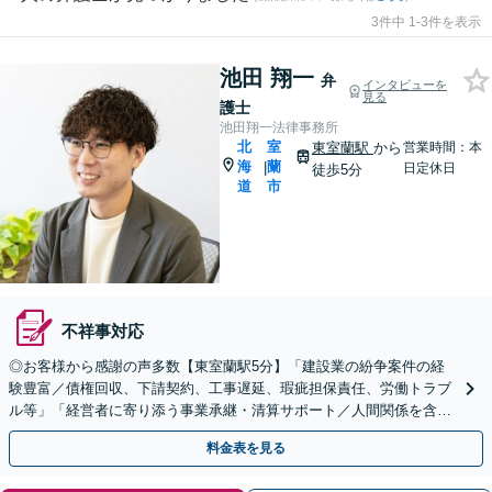
3件中 1-3件を表示
池田 翔一
弁
インタビューを
見る
護士
池田翔一法律事務所
北
室
東室蘭駅
から
営業時間：本
海
蘭
|
日定休日
徒歩5分
道
市
不祥事対応
◎お客様から感謝の声多数【東室蘭駅5分】「建設業の紛争案件の経
験豊富／債権回収、下請契約、工事遅延、瑕疵担保責任、労働トラブ
ル等」「経営者に寄り添う事業承継・清算サポート／人間関係を含め
た総合的なアドバイス」顧問契約／WEB面談／夜間相談可
料金表を見る