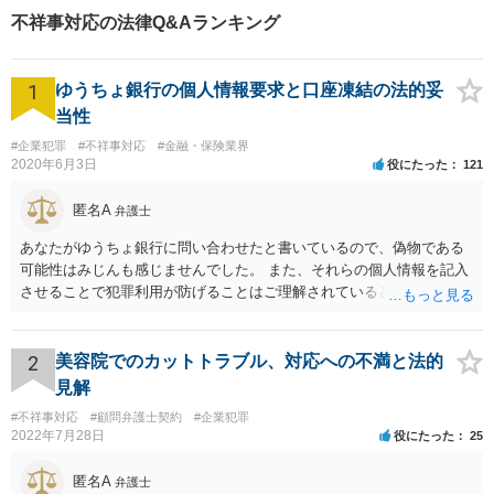
札幌市内をはじめ、道内の皆
不祥事対応の法律Q&Aランキング
様の法律問題に真摯に対応し
ます。ぜひ一度ご相談くださ
い。
1
ゆうちょ銀行の個人情報要求と口座凍結の法的妥
当性
#企業犯罪
#不祥事対応
#金融・保険業界
2020年6月3日
役にたった
121
匿名A
弁護士
あなたがゆうちょ銀行に問い合わせたと書いているので、偽物である
可能性はみじんも感じませんでした。 また、それらの個人情報を記入
させることで犯罪利用が防げることはご理解されているとおりです。
結局あなたにはゆうちょ銀行が信用できないという前提があり、弁護
士に同意を求めているだけです。 最初の回答では分かりづらかったの
かもしれませんが、質問にわかりやすく答えると「法的に許される」
2
美容院でのカットトラブル、対応への不満と法的
が答えになります。 補足でアドバイスしておきますと、今私に反論し
見解
てきたその内容をゆうちょ銀行にぶつければいいとおもいます。 もっ
#不祥事対応
#顧問弁護士契約
#企業犯罪
とも、ぶつけられたゆうちょ銀行があなたと契約するかは法律上ゆう
2022年7月28日
役にたった
25
ちょ銀行の自由です。
匿名A
弁護士