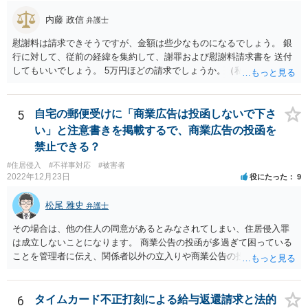
内藤 政信
弁護士
慰謝料は請求できそうですが、金額は些少なものになるでしょう。 銀
行に対して、従前の経緯を集約して、謝罪および慰謝料請求書を 送付
してもいいでしょう。 5万円ほどの請求でしょうか。（私見）
5
自宅の郵便受けに「商業広告は投函しないで下さ
い」と注意書きを掲載するで、商業広告の投函を
禁止できる？
#住居侵入
#不祥事対応
#被害者
2022年12月23日
役にたった
9
松尾 雅史
弁護士
その場合は、他の住人の同意があるとみなされてしまい、住居侵入罪
は成立しないことになります。 商業公告の投函が多過ぎて困っている
ことを管理者に伝え、関係者以外の立入りや商業公告の投函を禁ずる
張り紙をマンション入り口にしてもらうのがよいと思います。
6
タイムカード不正打刻による給与返還請求と法的