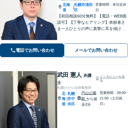
北海
札幌市清田
営業時間：本日定休
|
道
区
日
【初回相談60分無料】【電話・WEB面
談可】【丁寧なヒアリング】依頼者さ
ま一人ひとりの声に真摯に耳を傾け、
「寄り添う」ことを大切にしておりま
す。どのようなお悩みでも、まずは一
度弁護士にご相談ください。最善の解
電話でお問い合わせ
メールでお問い合わせ
決策を共に考えていきましょう。
武田 憲人
弁護
インタビューを見
る
士
札幌ひかり法律事務所
円山公園
営業時間：09:00~
北
札幌
21:00（土日祝
海
市中
駅
から徒
|
道
央区
日）
歩2分