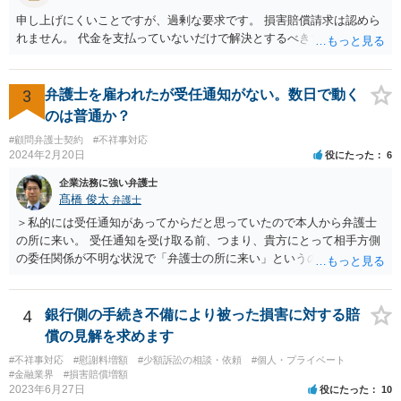
申し上げにくいことですが、過剰な要求です。 損害賠償請求は認めら
れません。 代金を支払っていないだけで解決とするべきでしょう。
3
弁護士を雇われたが受任通知がない。数日で動く
のは普通か？
#顧問弁護士契約
#不祥事対応
2024年2月20日
役にたった
6
企業法務に強い弁護士
髙橋 俊太
弁護士
＞私的には受任通知があってからだと思っていたので本人から弁護士
の所に来い。 受任通知を受け取る前、つまり、貴方にとって相手方側
の委任関係が不明な状況で「弁護士の所に来い」というのは、さすが
に無理な要求だと思われます。 ＞本当に雇っていた場合はこちらに連
絡がきますよね？ 通常はそのような初動となります。
4
銀行側の手続き不備により被った損害に対する賠
償の見解を求めます
#不祥事対応
#慰謝料増額
#少額訴訟の相談・依頼
#個人・プライベート
#金融業界
#損害賠償増額
2023年6月27日
役にたった
10