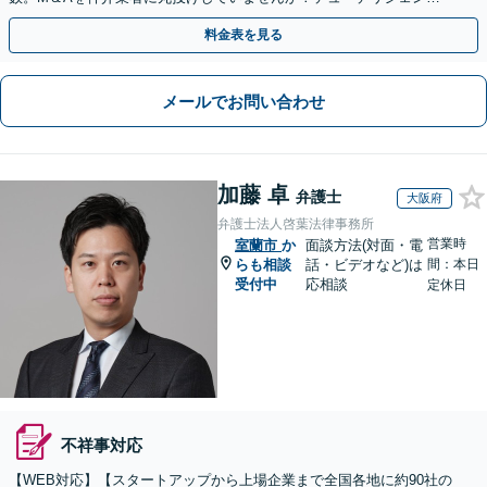
や契約書作成・交渉はお任せください【初回無料】
料金表を見る
メールでお問い合わせ
加藤 卓
弁護士
大阪府
弁護士法人啓葉法律事務所
営業時
室蘭市
か
面談方法(対面・電
らも相談
話・ビデオなど)は
間：本日
受付中
応相談
定休日
不祥事対応
【WEB対応】【スタートアップから上場企業まで全国各地に約90社の