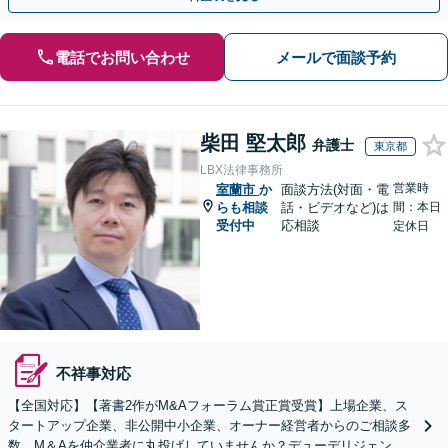
電話でお問い合わせ
メールで面談予約
柴田 堅太郎
弁護士
東京都
LBX法律事務所
営業時
室蘭市
か
面談方法(対面・電
らも相談
話・ビデオなど)は
間：本日
受付中
応相談
定休日
不祥事対応
【全国対応】【著書2作がM&Aフォーラム賞正賞受賞】上場企業、ス
タートアップ企業、非公開中小企業、オーナー経営者からのご相談多
数。M＆Aを仲介業者に丸投げしていませんか？デューデリジェンス