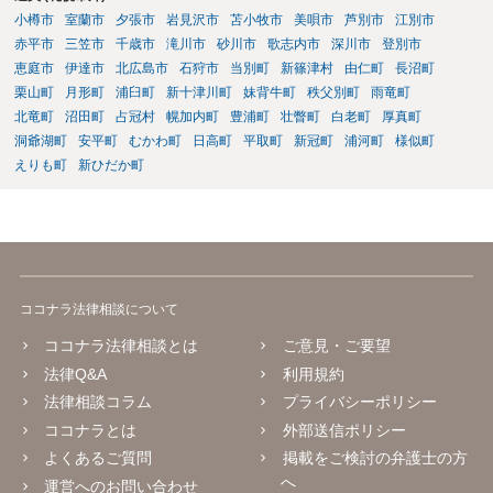
小樽市
室蘭市
夕張市
岩見沢市
苫小牧市
美唄市
芦別市
江別市
赤平市
三笠市
千歳市
滝川市
砂川市
歌志内市
深川市
登別市
恵庭市
伊達市
北広島市
石狩市
当別町
新篠津村
由仁町
長沼町
栗山町
月形町
浦臼町
新十津川町
妹背牛町
秩父別町
雨竜町
北竜町
沼田町
占冠村
幌加内町
豊浦町
壮瞥町
白老町
厚真町
洞爺湖町
安平町
むかわ町
日高町
平取町
新冠町
浦河町
様似町
えりも町
新ひだか町
ココナラ法律相談について
ココナラ法律相談とは
ご意見・ご要望
法律Q&A
利用規約
法律相談コラム
プライバシーポリシー
ココナラとは
外部送信ポリシー
よくあるご質問
掲載をご検討の弁護士の方
へ
運営へのお問い合わせ