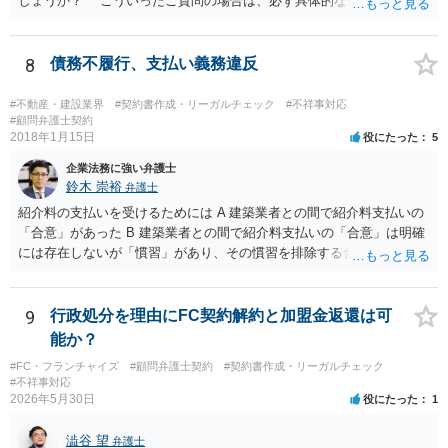
しょうか？ こういったご質問の場合は、必ず具体的な合意書案をも
か？ 内容的には検討できますが、立証は、民事よりさらにワンランク
って法律相談を受けないと、的確なアドバイスが困難です。 一般的
上がります。 警察に相談されてもよい事案だとは思います。
には、ご質問のような懸念を払しょくするために、 「甲及び乙は，本
示談書に記載するもののほか，甲と乙の間には何らの債権債務が存し
8
債務不履行、支払い義務違反
ないことを相互に確認する。」 という清算条項を入れることが一般的
です。 以上に加え、「本件については，当事者協議の結果，上記示
#不動産・建設業界
#契約書作成・リーガルチェック
#不祥事対応
談条件のとおり示談が成立したので，今後本件の上記示談内容に関し
#顧問弁護士契約
2018年1月15日
役にたった
5
てはどんな事情が生じても双方共裁判上又は裁判外においても一切異
議，請求の申立をしないことを誓約する。」という条項を入れること
企業法務に強い弁護士
がありますが、この条項は一つのプレッシャーのようなもので、現実
鈴木 崇裕
弁護士
には今後一切裁判を起こす権利を放棄する、という合意はできません
紹介料の支払いを受けるためには A 建築業者との間で紹介料支払いの
し、予測できない後発的損害については示談後であっても請求できる
「合意」があった B 建築業者との間で紹介料支払いの「合意」は明確
ので、上記の清算条項のみの場合がほとんどです。
には存在しないが「慣習」があり、その慣習を排除する合意がない と
いういずれかの状況にあったことを主張立証する必要があります。 も
っとも、裁判所は「慣習」を容易には認めませんから、Aの主張に重き
をおくほうがよろしいと思います。 Aの主張で重要になるのは、例え
9
行政処分を理由にFC契約解約と加盟金返還は可
ば ・相手方建築業者が「当初払う」と言っていた事実、経緯、内容 ・
能か？
貴社が相手方建築業者に対して紹介料支払いを求めた事実 、経緯、内
#FC・フランチャイズ
#顧問弁護士契約
#契約書作成・リーガルチェック
容 ・相手方建築業者が過去に紹介料を支払った事実 ・相手方建築業者
#不祥事対応
が施主に対して紹介料支払いを前提とする言動をしていたかどうか な
2026年5月30日
役にたった
1
どです（これに限られません。）。 弁護士に相談のうえ、詳細な事実
関係を説明して見通しを立て、相手方建築業者に対する請求を行なっ
澁谷 望
弁護士