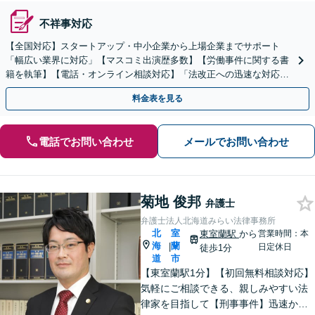
不祥事対応
【全国対応】スタートアップ・中小企業から上場企業までサポート
「幅広い業界に対応」【マスコミ出演歴多数】【労働事件に関する書
籍を執筆】【電話・オンライン相談対応】「法改正への迅速な対応」
「労務環境の整備でトラブルを未然に防ぐ」
料金表を見る
電話でお問い合わせ
メールでお問い合わせ
菊地 俊邦
弁護士
弁護士法人北海道みらい法律事務所
北
室
東室蘭駅
から
営業時間：本
海
蘭
|
日定休日
徒歩1分
道
市
【東室蘭駅1分】【初回無料相談対応】
気軽にご相談できる、親しみやすい法
律家を目指して【刑事事件】迅速かつ