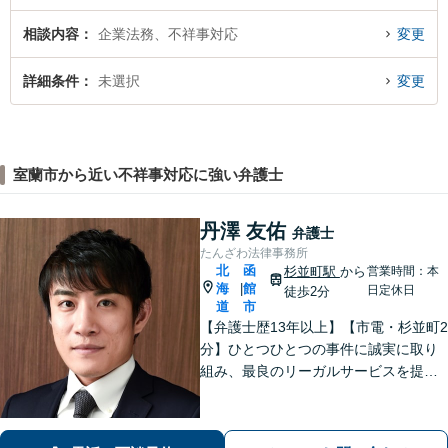
相談内容
企業法務、不祥事対応
変更
詳細条件
未選択
変更
室蘭市から近い不祥事対応に強い弁護士
丹澤 友佑
弁護士
たんざわ法律事務所
北
函
杉並町駅
から
営業時間：本
海
館
|
日定休日
徒歩2分
道
市
【弁護士歴13年以上】【市電・杉並町2
分】ひとつひとつの事件に誠実に取り
組み、最良のリーガルサービスを提供
します。離婚問題／相続問題／債務整
理など幅広く対応可能。地域に根差
し、地域に信頼される事務所を目指し