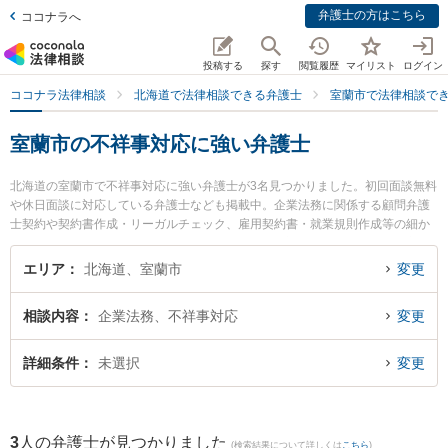
弁護士の方はこちら
ココナラへ
投稿する
探す
閲覧履歴
マイリスト
ログイン
ココナラ法律相談
北海道で法律相談できる弁護士
室蘭市で法律相談で
室蘭市の不祥事対応に強い弁護士
北海道の室蘭市で不祥事対応に強い弁護士が3名見つかりました。初回面談無料
や休日面談に対応している弁護士なども掲載中。企業法務に関係する顧問弁護
士契約や契約書作成・リーガルチェック、雇用契約書・就業規則作成等の細か
な分野での絞り込み検索もでき便利です。特に池田翔一法律事務所の池田 翔一
弁護士や弁護士法人北海道みらい法律事務所の菊地 俊邦弁護士、弁護士法人北
エリア
北海道、室蘭市
変更
海道みらい法律事務所の増川 拓弁護士のプロフィール情報や弁護士費用、強み
などが注目されています。『室蘭市で土日や夜間に発生した不祥事対応のトラ
相談内容
企業法務、不祥事対応
変更
ブルを今すぐに弁護士に相談したい』『不祥事対応のトラブル解決の実績豊富
な近くの弁護士を検索したい』『初回相談無料で不祥事対応を法律相談できる
室蘭市内の弁護士に相談予約したい』などでお困りの相談者さんにおすすめで
詳細条件
未選択
変更
す。
3
人の弁護士が見つかりました
(検索結果について詳しくは
こちら
)