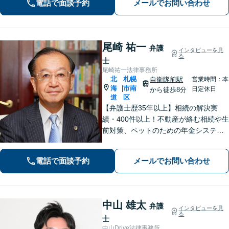
電話で面談予約
メールでお問い合わせ
ます。【初回面談無料】【夜間・休日
対応可能】
尾崎 祐一
弁護
インタビューを見
る
士
尾崎祐一法律事務所
北
札幌
自衛隊前駅
営業時間：本
海
市南
|
日定休日
から徒歩8分
道
区
【弁護士歴35年以上】相続の解決実
績・400件以上！不動産が絡む相続や生
前対策、ペットのための年金システム
など【自衛隊前駅8分】交通事故・借
金・刑事事件・不動産トラブルなど幅
電話で面談予約
メールでお問い合わせ
広く対応。依頼者の背景に潜む原因を
しっかり把握することを心がけていま
す。
中山 雄太
弁護
インタビューを見
る
士
中山Drive法律事務所