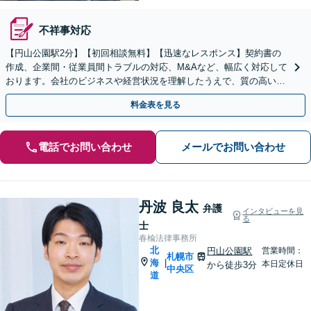
不祥事対応
【円山公園駅2分】【初回相談無料】【迅速なレスポンス】契約書の
作成、企業間・従業員間トラブルの対応、M&Aなど、幅広く対応して
おります。会社のビジネスや経営状況を理解したうえで、質の高いリ
ーガルサービスを提供いたします。【電話相談可】
料金表を見る
電話でお問い合わせ
メールでお問い合わせ
丹波 良太
弁護
インタビューを見
る
士
春楡法律事務所
北
円山公園駅
営業時間：
札幌市
海
|
本日定休日
から徒歩3分
中央区
道