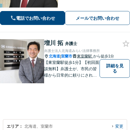
的確な対応で、最善の解決を目指しま
す。被害者支援にも注力【離婚問題】
ご家族の安全と安心を守りつつ、将来
電話でお問い合わせ
メールでお問い合わせ
を見据えた解決をご提案【完全個室で
相談可】
増川 拓
弁護士
弁護士法人北海道みらい法律事務所
北海道
室蘭市
東室蘭駅
から徒歩1分
|
【東室蘭駅徒歩1分】【初回面
詳細を見
談無料】弁護士が、市民の皆
る
様から日常的に頼りにされる
存在になる社会を目指して、
日々精進してまいります。皆
様のトラブルを解決し、明る
い未来へと導きます。お気軽
にご相談ください。【駐車場
あり】
エリア
北海道、室蘭市
変更