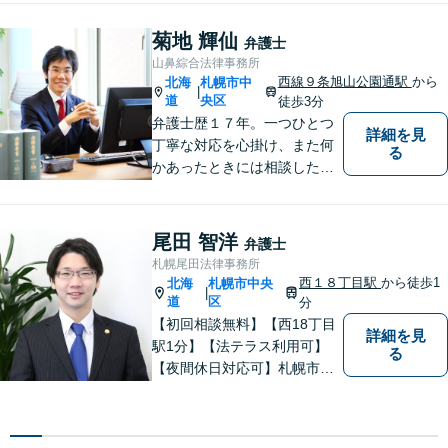
菊地 輝仙
弁護士
山鼻綜合法律事務所
西線９条旭山公園通駅
から
北海
札幌市中
|
道
央区
徒歩3分
弁護士歴１７年。一つひとつ
詳細を見
丁寧な対応を心掛け、また何
る
かあったときには相談したい
と思っていただける関係性を
大事にしています。相続、民
事事件、中小企業の支援など
尾田 智洋
弁護士
札幌尾田法律事務所
西１８丁目駅
から徒歩1
北海
札幌市中央
|
道
区
分
【初回相談無料】【西18丁目
詳細を見
駅1分】【法テラス利用可】
る
【夜間休日対応可】札幌市中
央区の弁護士です。得意分野
は離婚男女問題・労働問題・
不動産問題・交通事故です。