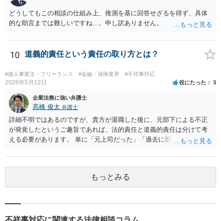
ていくことになると思います。
どうしてもこの相談の仕組み上、推測を基に回答せざるを得ず、具体
的な助言までは難しいですね…。申し訳ありません。
10
道義的責任という責任の取り方とは？
#個人事業主・フリーランス
#金融・保険業界
#不祥事対応
2026年5月12日
役にたった
3
企業法務に強い弁護士
髙橋 俊太
弁護士
詳細不明ではあるのですが、貴方が退職した後に、元部下による不正
が発覚したというご趣旨であれば、法的責任と道義的責任は分けて考
える必要があります。 単に「元上司だった」「過去に部下だった」と
いうだけで、当然に１億円の損害について法的責任を負うものではあ
りません。会社が貴方に損害賠償請求をするには、在職中の管理監督
義務違反、引継ぎの不備、不正の兆候を知りながら放置したことな
もっとみる
ど、具体的な義務違反と損害との因果関係を主張・立証する必要があ
ります。なお、在職中から会計処理や現金管理の不自然さを認識して
いた、部下に過度な権限を与えたまま放置していた、退職時に重要な
情報を引き継がなかった等の事情があれば、会社から問題視される可
能性はあるでしょう。 対応としては、まず会社から何を求められてい
不祥事対応に関連する法律相談コラム