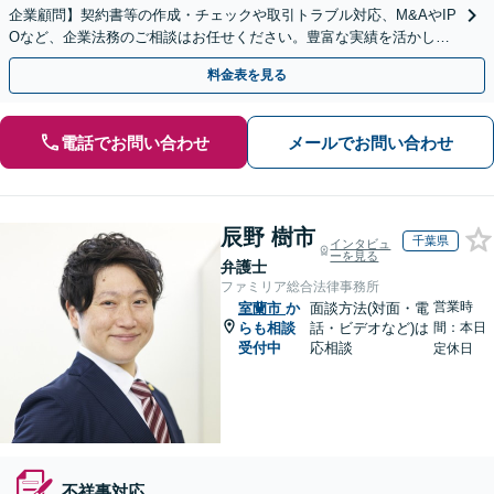
企業顧問】契約書等の作成・チェックや取引トラブル対応、M&AやIP
Oなど、企業法務のご相談はお任せください。豊富な実績を活かし的
確に対応を進めてまいります。
料金表を見る
電話でお問い合わせ
メールでお問い合わせ
辰野 樹市
千葉県
インタビュ
ーを見る
弁護士
ファミリア総合法律事務所
営業時
室蘭市
か
面談方法(対面・電
らも相談
話・ビデオなど)は
間：本日
受付中
応相談
定休日
不祥事対応