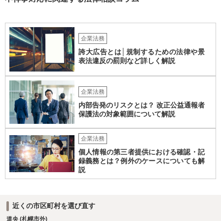
るのかを明確にすることが重要です。謝罪、調査協力、金銭負担、始
末書提出など、求められている内容によって対応は異なります。不用
意に責任を認める文書を作成したり、損害負担を約束したりすること
は避けるべきです。一方で、在職中の業務内容、権限分掌、引継ぎ資
企業法務
料、不正を認識していなかった事情を整理し、必要な範囲で調査に協
誇大広告とは│規制するための法律や景
力することは考えられます。 仮に、金銭請求や責任追及を示唆されて
表法違反の罰則など詳しく解説
いる場合には、会社とのやり取りを保存し、弁護士に相談したうえで
対応なさった方がよいでしょう。
企業法務
内部告発のリスクとは？ 改正公益通報者
保護法の対象範囲について解説
企業法務
個人情報の第三者提供における確認・記
録義務とは？例外のケースについても解
説
近くの市区町村を選び直す
道央 (札幌市外)