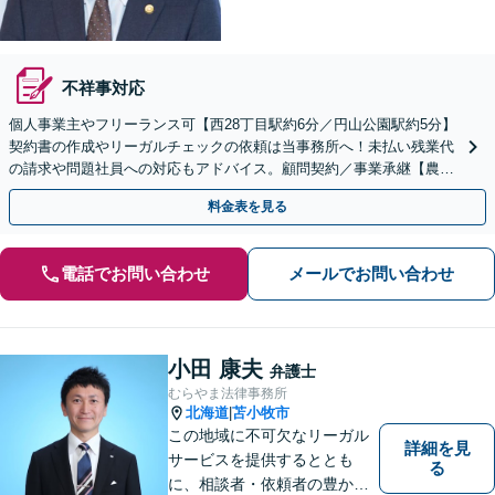
不祥事対応
個人事業主やフリーランス可【西28丁目駅約6分／円山公園駅約5分】
契約書の作成やリーガルチェックの依頼は当事務所へ！未払い残業代
の請求や問題社員への対応もアドバイス。顧問契約／事業承継【農業
業界の顧問実績あり】
料金表を見る
電話でお問い合わせ
メールでお問い合わせ
小田 康夫
弁護士
むらやま法律事務所
北海道
苫小牧市
|
この地域に不可欠なリーガル
詳細を見
サービスを提供するととも
る
に、相談者・依頼者の豊かな