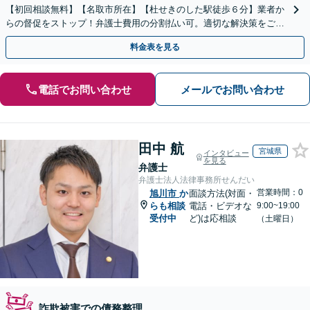
【初回相談無料】【名取市所在】【杜せきのした駅徒歩６分】業者か
らの督促をストップ！弁護士費用の分割払い可。適切な解決策をご提
案します【土曜相談可】【駐車場完備】【完全個室】
料金表を見る
電話でお問い合わせ
メールでお問い合わせ
田中 航
宮城県
インタビュー
を見る
弁護士
弁護士法人法律事務所せんだい
営業時間：0
旭川市
か
面談方法(対面・
らも相談
電話・ビデオな
9:00~19:00
受付中
ど)は応相談
（土曜日）
詐欺被害での債務整理