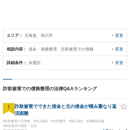
らではの基準や慣習を理解し
た、法的サービスの提供を行
います。お気軽にご相談くだ
さい。
エリア
北海道、旭川市
変更
相談内容
借金・債務整理、詐欺被害での債務
変更
詳細条件
未選択
変更
詐欺被害での債務整理の法律Q&Aランキング
1
詐欺被害でできた借金と元の借金が積み重なり返
済困難
#詐欺被害での債務
#自己破産
#任意整理
#個人再生
#消費者金融
#借金返済の相談・交渉