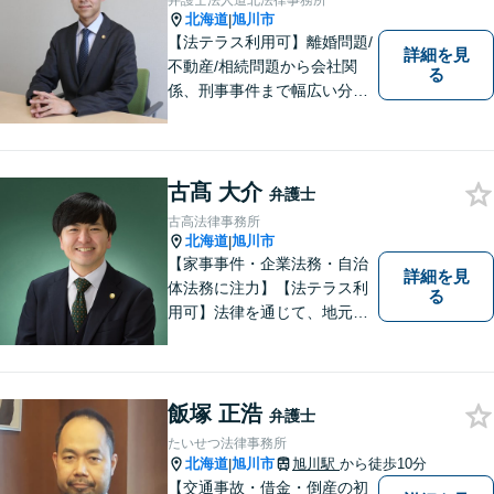
弁護士法人道北法律事務所
北海道
旭川市
|
【法テラス利用可】離婚問題/
詳細を見
不動産/相続問題から会社関
る
係、刑事事件まで幅広い分野
に対応いたします。法律問題
の悩みを抱える方々にとっ
て、身近な相談相手となるこ
とを目指しております。お困
古髙 大介
弁護士
りの際は、お気軽にご相談く
古高法律事務所
ださい。
北海道
旭川市
|
【家事事件・企業法務・自治
詳細を見
体法務に注力】【法テラス利
る
用可】法律を通じて、地元の
皆さまを全力でサポートいた
します！どんなに小さなお悩
みでも気軽にご相談いただけ
る「信頼できる弁護士」を目
飯塚 正浩
弁護士
指しています。【夜間や休日
たいせつ法律事務所
相談も対応可能】【旭川市の
北海道
旭川市
旭川駅
から徒歩10分
|
総合法律事務所】
【交通事故・借金・倒産の初