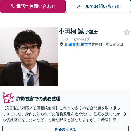
電話でお問い合わせ
メールでお問い合わせ
小田桐 誠
弁護士
ラフター法律事務所
北海道
旭川市
営業時間：本日定休日
|
詐欺被害での債務整理
【分割払い対応／初回相談無料】これまで多くの借金問題を取り扱っ
てきました。身内に知られずに債務整理を進めたい、住宅を残しなが
ら債務整理をしたいなど、可能な限りとはなりますが、ご希望に沿え
るようにいたします。
料金表を見る