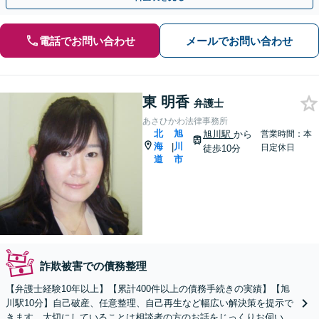
電話でお問い合わせ
メールでお問い合わせ
東 明香
弁護士
あさひかわ法律事務所
北
旭
旭川駅
から
営業時間：本
海
川
|
日定休日
徒歩10分
道
市
詐欺被害での債務整理
【弁護士経験10年以上】【累計400件以上の債務手続きの実績】【旭
川駅10分】自己破産、任意整理、自己再生など幅広い解決策を提示で
きます。大切にしていることは相談者の方のお話をじっくりお伺いす