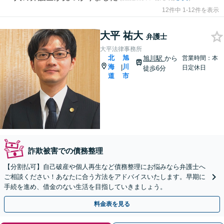
12件中 1-12件を表示
大平 祐大
弁護士
大平法律事務所
北
旭
旭川駅
から
営業時間：本
海
川
|
日定休日
徒歩6分
道
市
詐欺被害での債務整理
【分割払可】自己破産や個人再生など債務整理にお悩みなら弁護士へ
ご相談ください！あなたに合う方法をアドバイスいたします。早期に
手続を進め、借金のない生活を目指していきましょう。
料金表を見る