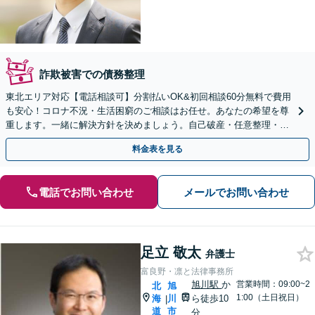
詐欺被害での債務整理
東北エリア対応【電話相談可】分割払いOK&初回相談60分無料で費用
も安心！コロナ不況・生活困窮のご相談はお任せ。あなたの希望を尊
重します。一緒に解決方針を決めましょう。自己破産・任意整理・個
人再生・時効の援用など実績多数【完全個室】
料金表を見る
電話でお問い合わせ
メールでお問い合わせ
足立 敬太
弁護士
富良野・凛と法律事務所
旭川駅
か
営業時間：09:00~2
北
旭
1:00（土日祝日）
海
川
ら徒歩10
|
道
市
分