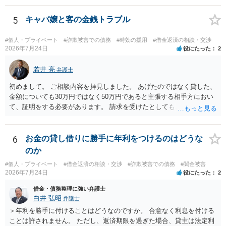
5
キャバ嬢と客の金銭トラブル
#個人・プライベート
#詐欺被害での債務
#時効の援用
#借金返済の相談・交渉
2026年7月24日
役にたった
2
若井 亮
弁護士
初めまして。 ご相談内容を拝見しました。 あげたのではなく貸した、
金額についても30万円ではなく50万円であると主張する相手方におい
て、証明をする必要があります。 請求を受けたとしても、もらったも
のであることを伝え、貸したというのであれば証拠を出すよう申し入
れることになるでしょう。 請求があるまでは、こちらからアクション
を起こす必要はないかと思います。
6
お金の貸し借りに勝手に年利をつけるのはどうな
のか
#個人・プライベート
#借金返済の相談・交渉
#詐欺被害での債務
#闇金被害
2026年7月24日
役にたった
2
借金・債務整理に強い弁護士
白井 弘昭
弁護士
＞年利を勝手に付けることはどうなのですか。 合意なく利息を付ける
ことは許されません。 ただし、返済期限を過ぎた場合、貸主は法定利