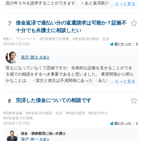
息の年３％を請求することができます。 ＞あと返済義務はありますか
借りたお金の返済か、勝手につけられた利息がが分かりませんが、借
りたお金は返さなければいけませんし、勝手につけた利息は返済不要
です。 以上、ご参考まで。
7
借金返済で過払い分の返還請求は可能か？証拠不
十分でも弁護士に相談したい
#個人・プライベート
#詐欺被害での債務
#借金返済の相談・交渉
2026年7月23日
役にたった
2
鬼沢 健士
弁護士
答えになっていなくて恐縮ですが、全体的な証拠を見せることができ
る場での相談をするべき事案であると思いました。 事実関係から明ら
かなことは、 ・貸主と借主は不貞関係にあった ・あなたから相手に金
銭を振り込んだ形跡がある ということでしょう。 相手の反論として予
想されるのは、 ・もらったものだ ・貸したかもしれないが、不法原因
給付ではない でしょう。 書かれた情報だけからは、不法原因給付であ
8
完済した借金についての相談です
るといえそうなものはありませんでした。 不貞当事者間での貸金だか
らといって不法原因給付になるわけではありません。 あなたが性行為
#消費者金融
#借金返済の相談・交渉
#時効の援用
#督促の停止
をしたくてお金を払ってお願いしていたという事情などが必要です。
#詐欺被害での債務
2026年7月17日
役にたった
1
借金・債務整理に強い弁護士
瀬戸 伸一
弁護士