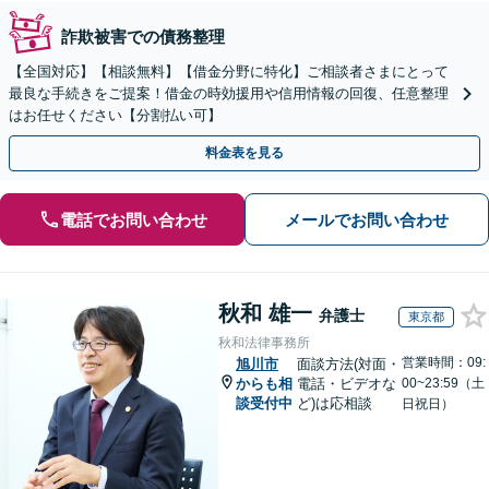
詐欺被害での債務整理
【全国対応】【相談無料】【借金分野に特化】ご相談者さまにとって
最良な手続きをご提案！借金の時効援用や信用情報の回復、任意整理
はお任せください【分割払い可】
料金表を見る
電話でお問い合わせ
メールでお問い合わせ
秋和 雄一
弁護士
東京都
秋和法律事務所
営業時間：09:
旭川市
面談方法(対面・
からも相
電話・ビデオな
00~23:59（土
談受付中
ど)は応相談
日祝日）