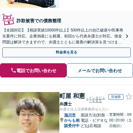
詐欺被害での債務整理
【全国対応】【相談実績10000件以上】500件以上の自己破産や民事再
生案件に対応、企業倒産にも精通。初回から代表弁護士が対応。借金
問題は解決できますので、弁護士とともに最善の解決策を見つけまし
ょう【初回相談無料】【法テラス利用可】
料金表を見る
電話でお問い合わせ
メールでお問い合わせ
町屋 和憲
宮城県
インタビュ
ーを見る
弁護士
弁護士法人法律事務所せんだい
営業時間：09:
旭川市
面談方法(対面・
からも相
電話・ビデオな
00~20:00（土
談受付中
ど)は応相談
日祝日）