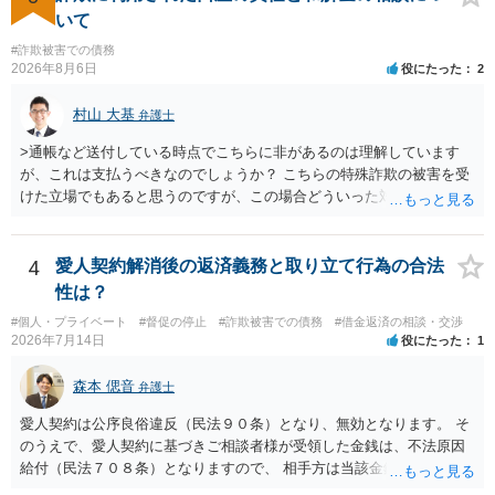
良いと思います。ただ、仮想通貨詐欺の被害回復は現実的には難しい
いて
かもしれません。
#詐欺被害での債務
2026年8月6日
役にたった
2
村山 大基
弁護士
>通帳など送付している時点でこちらに非があるのは理解しています
が、これは支払うべきなのでしょうか？ こちらの特殊詐欺の被害を受
けた立場でもあると思うのですが、この場合どういった対処が必要で
しょうか？ →依頼するかどうかは別にして、弁護士に相談に行った方
がいいとは思います。 そもそも、特殊詐欺関係なく旦那さんの行為
は法に触れる可能性もあります。 ＞100万を支払わず穏便に和解する
4
愛人契約解消後の返済義務と取り立て行為の合法
ことは可能でしょうか？ →一般的には難しいです。相談者さんも１０
性は？
０万円の被害を受けたとして、１円も払わないで和解したいと言われ
#個人・プライベート
#督促の停止
#詐欺被害での債務
#借金返済の相談・交渉
たら、 できるだけ重い刑罰を与えて欲しい、と思われるのではない
2026年7月14日
役にたった
1
でしょうか。 ＞弁護士さんに入ってもらうことで支払額が下がること
はありますか？ そこはあり得ます、ただ、弁護士費用かけるならその
森本 偲音
弁護士
分賠償に回すことも考えられるので、 兼ね合いは考えてみましょう。
愛人契約は公序良俗違反（民法９０条）となり、無効となります。 そ
のうえで、愛人契約に基づきご相談者様が受領した金銭は、不法原因
給付（民法７０８条）となりますので、 相手方は当該金銭の返還請求
をすることはできません。 以上、ご参考までに。