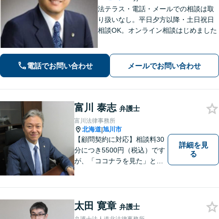
法テラス・電話・メールでの相談は取
り扱いなし。平日夕方以降・土日祝日
相談OK。オンライン相談はじめました
電話でお問い合わせ
メールでお問い合わせ
富川 泰志
弁護士
富川法律事務所
北海道
旭川市
|
【顧問契約に対応】相談料30
詳細を見
分につき5500円（税込）です
る
が、「ココナラを見た」とお
伝えいただければ初回に限り3
0分まで無料で相談を延長しま
す。
太田 寛章
弁護士