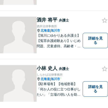
酒井 将平
弁護士
酒井法律事務所
北海道
旭川市
|
【旭川にゆかりある弁護士】
詳細を見
【冤罪弁護経験あり】いじめ
る
問題、児童虐待、高齢者・障
害者の権利擁護など、近年増
加する社会問題に積極的に取
り組んでいます。時間外・土
日祝もメール受付中です。お
小林 史人
弁護士
困りごとがあれば、お気軽に
しらかば法律事務所
ご相談ください。【バリアフ
北海道
旭川市
|
リー】
【駐車場有】【地域密着】
詳細を見
「何か人の役に立つ仕事がし
る
たい」「立場の弱い人を助け
たい」という思いがあり、弁
護士を志しました。北海道な