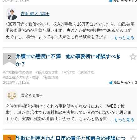
2026年7月30日
役にたった
2
吉田 雄大
弁護士
400万円近く負債があり、収入が手取り16万円ほどでしたら、自己破産
手続を選ぶのが最善と思います。夫さんが債務整理中であるならば尚
更ですし、場合によってはご夫婦とも自己破産を選択する方法もある
と思います。
2
弁護士の態度に不満、他の事務所に相談すべき
か？
#詐欺被害での債務
#仮想通貨詐欺
#FX詐欺
#副業詐欺
#借金返済の相談・交渉
#多重債務
2026年7月15日
役にたった
3
匿名A
弁護士
今時無料相談を受けてくれる事務所もそれなりにあり（WEBで検
索）、また自治体でも無料相談を実施しているのではないかと思いま
すので、実際に複数の弁護士に会って、ちゃんと話を聞いてくれる
方、高圧的ではない方に相談した方が良いでしょう。その弁護士の方
はそもそも事案を把握できていないようですので、御相談の案件につ
いては弁護士として能力不足なのかもしれません。相手にしない方が
3
詐欺に利用された口座の責任と和解金の相談につ