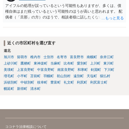
アイフルの処理が誤っているという可能性もありますが、多くは、債
権自体はまだ残っているという可能性のほうが高いと思われます。 配
偶者（「旦那」の方）のほうで、相談者様に話したくない事情等もあ
るのではないかと推察いたします。 長期間経過していれば、消滅時効
援用という方法も取れる可能性があるため、御主人に法律事務所に相
談にいくように説得されてはどうでしょうか。相談者様が一緒だと話
せない事情もあるかもしれないのでおひとりで行ってもらうほうがい
近くの市区町村を選び直す
いかもしれません。 配偶者の債務がある状態で配偶者が亡くなると債
道北
務を相談者様が相続するという状態になる（相続放棄などの亡くなっ
旭川市
留萌市
稚内市
士別市
名寄市
富良野市
南幌町
奈井江町
てからの方法もありますが）ため、相談者様にも関係することだとし
て相談にいくようにお話してみてはどうでしょうか。
上砂川町
鷹栖町
東神楽町
当麻町
比布町
愛別町
上川町
東川町
美瑛町
上富良野町
中富良野町
南富良野町
和寒町
剣淵町
下川町
増毛町
小平町
苫前町
羽幌町
初山別村
遠別町
天塩町
猿払村
浜頓別町
中頓別町
枝幸町
豊富町
礼文町
利尻町
利尻富士町
幌延町
新得町
清水町
ココナラ法律相談について