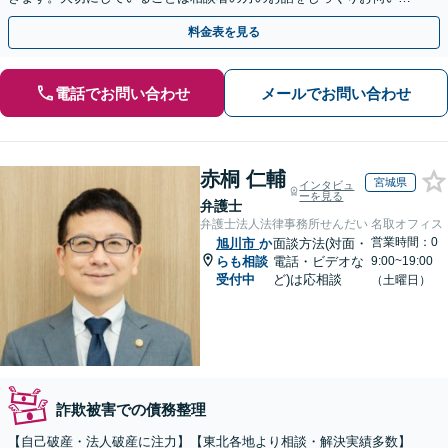
ること【初回40分無料相談】
料金表を見る
電話でお問い合わせ
メールでお問い合わせ
赤桐 仁輔
宮城県
インタビュ
ーを見る
弁護士
弁護士法人法律事務所せんだい 名取オフィス
営業時間：0
旭川市
か
面談方法(対面・
らも相談
電話・ビデオな
9:00~19:00
受付中
ど)は応相談
（土曜日）
詐欺被害での債務整理
【自己破産・法人破産に注力】【東北各地より相談・解決実績多数】