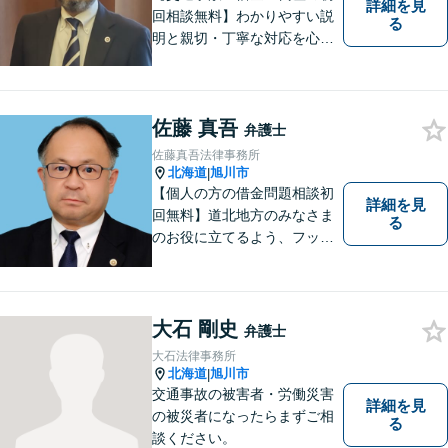
詳細を見
回相談無料】わかりやすい説
る
明と親切・丁寧な対応を心が
けています。 旭川市内をはじ
め、道北地域の皆様のご相談
を承ります。個人・法人問わ
佐藤 真吾
ず初めての方でもお気軽にご
弁護士
相談ください。【弁護士歴２
佐藤真吾法律事務所
０年】
北海道
旭川市
|
【個人の方の借金問題相談初
詳細を見
回無料】道北地方のみなさま
る
のお役に立てるよう、フット
ワークの軽い弁護士としてが
んばってまいります。
大石 剛史
弁護士
大石法律事務所
北海道
旭川市
|
交通事故の被害者・労働災害
詳細を見
の被災者になったらまずご相
る
談ください。