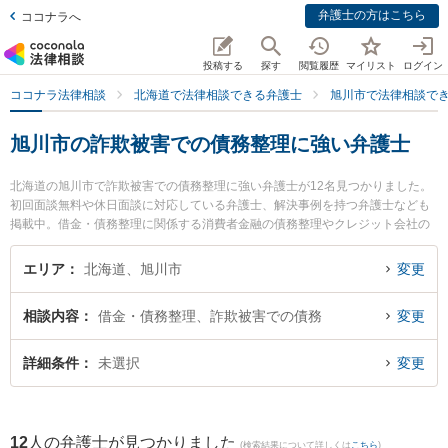
弁護士の方はこちら
ココナラへ
投稿する
探す
閲覧履歴
マイリスト
ログイン
ココナラ法律相談
北海道で法律相談できる弁護士
旭川市で法律相談で
旭川市の詐欺被害での債務整理に強い弁護士
北海道の旭川市で詐欺被害での債務整理に強い弁護士が12名見つかりました。
初回面談無料や休日面談に対応している弁護士、解決事例を持つ弁護士なども
掲載中。借金・債務整理に関係する消費者金融の債務整理やクレジット会社の
債務整理、リボ払いの債務整理等の細かな分野での絞り込み検索もでき便利で
す。特に大平法律事務所の大平 祐大弁護士やラフター法律事務所の小田桐 誠弁
エリア
北海道、旭川市
変更
護士、あさひかわ法律事務所の東 明香弁護士のプロフィール情報や弁護士費
用、強みなどが注目されています。『旭川市で土日や夜間に発生した詐欺被害
相談内容
借金・債務整理、詐欺被害での債務
変更
での債務整理のトラブルを今すぐに弁護士に相談したい』『詐欺被害での債務
整理のトラブル解決の実績豊富な近くの弁護士を検索したい』『初回相談無料
で詐欺被害での債務整理を法律相談できる旭川市内の弁護士に相談予約した
詳細条件
未選択
変更
い』などでお困りの相談者さんにおすすめです。
12
人の弁護士が見つかりました
(検索結果について詳しくは
こちら
)