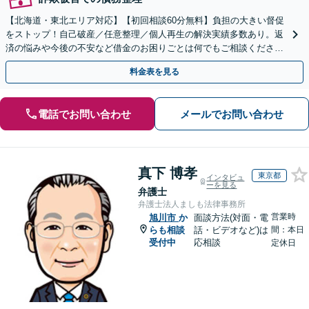
【北海道・東北エリア対応】【初回相談60分無料】負担の大きい督促
をストップ！自己破産／任意整理／個人再生の解決実績多数あり。返
済の悩みや今後の不安など借金のお困りごとは何でもご相談くださ
い。依頼者さまにとって最善の解決をご提案【土曜も営業】
料金表を見る
電話でお問い合わせ
メールでお問い合わせ
真下 博孝
東京都
インタビュ
ーを見る
弁護士
弁護士法人ましも法律事務所
営業時
旭川市
か
面談方法(対面・電
らも相談
話・ビデオなど)は
間：本日
受付中
応相談
定休日