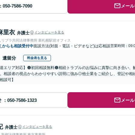
メール
麻里衣
弁護士
インタビューを見る
人リブラ共同法律事務所 新札幌駅前オフィス
市
からも相談受付中
面談方法(対面・電話・ビデオなど)は応相談
営業時間：09:0
遺留分
料金表を見る
道エリア対応】🟠初回相談無料🟠相続トラブルのお悩みに真摯に向き合い、解
。相談者の視点からわかりやすい説明に強み◎他士業をご紹介し、登記や相
相談可】
せ
メール
記
弁護士
インタビューを見る
人新都法律事務所 東京事務所