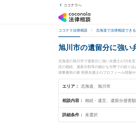
ココナラへ
ココナラ法律相談
北海道で法律相談できる
旭川市の遺留分に強い
北海道の旭川市で遺留分に強い弁護士が15名
症の相続、遺産分割等の細かな分野での絞り込
律事務所の東 明香弁護士のプロフィール情報
『遺留分のトラブル解決の実績豊富な近くの弁
すすめです。
エリア
北海道、旭川市
相談内容
相続・遺言、遺留分侵害額
詳細条件
未選択