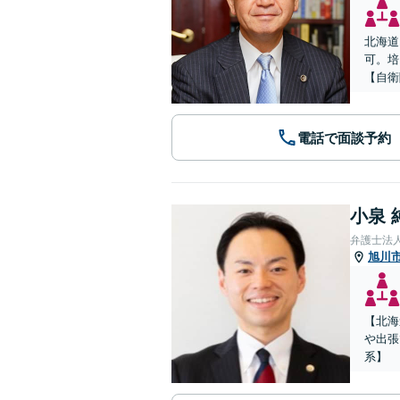
北海道
可。培
【自衛
電話で面談予約
小泉 
弁護士法
旭川
【北海
や出張
系】