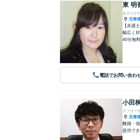
東 明
あさひか
北海
【弁護士
幅広く対
40分無
電話でお問い合わ
小田桐
ラフター
北海
離婚・借
提供でき