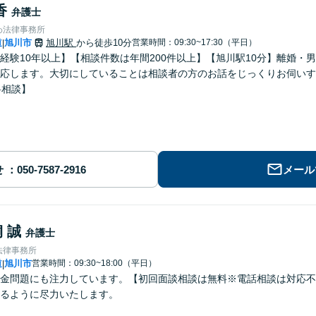
香
弁護士
わ法律事務所
道
旭川市
旭川駅
から徒歩10分
営業時間：09:30~17:30（平日）
|
経験10年以上】【相談件数は年間200件以上】【旭川駅10分】離婚・
応します。大切にしていることは相談者の方のお話をじっくりお伺いす
料相談】
せ
メール
 誠
弁護士
法律事務所
道
旭川市
営業時間：09:30~18:00（平日）
|
金問題にも注力しています。【初回面談相談は無料※電話相談は対応不
るように尽力いたします。