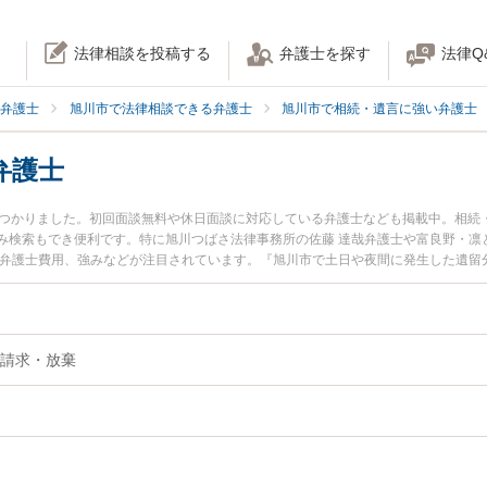
法律相談を投稿する
弁護士を探す
法律Q
弁護士
旭川市で法律相談できる弁護士
旭川市で相続・遺言に強い弁護士
弁護士
見つかりました。初回面談無料や休日面談に対応している弁護士なども掲載中。相続
み検索もでき便利です。特に旭川つばさ法律事務所の佐藤 達哉弁護士や富良野・凛
や弁護士費用、強みなどが注目されています。『旭川市で土日や夜間に発生した遺留
護士を検索したい』『初回相談無料で遺留分を法律相談できる旭川市内の弁護士に
請求・放棄