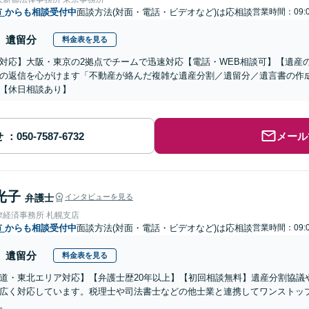
市
からも相談受付中
面談方法(対面・電話・ビデオなど)は応相談
営業時間：09:0
遺留分
料金表を見る
対応】大阪・東京の2拠点でチームで迅速対応【電話・WEB相談可】【遺産
の返信を心がけます「不動産が絡んだ複雑な遺産分割／遺留分／遺言書の作
【休日相談あり】
せ
メール
光子
弁護士
インタビューを見る
律経済事務所 札幌支店
市
からも相談受付中
面談方法(対面・電話・ビデオなど)は応相談
営業時間：09:0
遺留分
料金表を見る
道・東北エリア対応】【弁護士歴20年以上】【初回相談無料】遺産分割協議
広く対応しています。税理士や司法書士などの他士業と連携してワンストッ
。