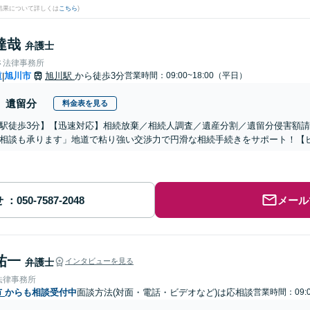
結果について詳しくは
こちら
)
達哉
弁護士
さ法律事務所
道
旭川市
旭川駅
から徒歩3分
営業時間：09:00~18:00（平日）
|
遺留分
料金表を見る
駅徒歩3分】【迅速対応】相続放棄／相続人調査／遺産分割／遺留分侵害額
相談も承ります」地道で粘り強い交渉力で円滑な相続手続きをサポート！【
せ
メール
祐一
弁護士
インタビューを見る
法律事務所
市
からも相談受付中
面談方法(対面・電話・ビデオなど)は応相談
営業時間：09:0