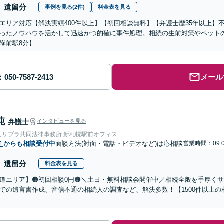
遺留分
事例を見る(2件)
料金表を見る
エリア対応【解決実績400件以上】【初回相談無料】【弁護士歴35年以上】
ったノウハウを活かして迅速かつ的確に事件処理。相続の生前対策やペット
隊前駅8分】
メール
純
弁護士
インタビューを見る
人リブラ共同法律事務所 新札幌駅前オフィス
市
からも相談受付中
面談方法(対面・電話・ビデオなど)は応相談
営業時間：09:0
遺留分
料金表を見る
道エリア】🟠初回相談0円🟠＼土日・無料相談会開催中／相続全般を手厚く
での遺言書作成、音信不通の相続人の調査など、解決多数！【1500件以上