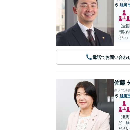
旭川
【全国
日以内
さい」
電話でお問い合わ
佐藤 
虎ノ門法
旭川
【北海
ど、幅
ださい