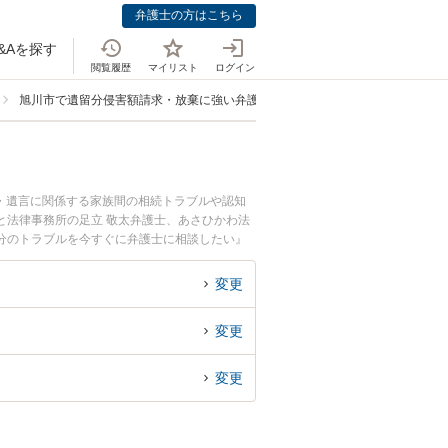
弁護士の方はこちら
&Aを探す
閲覧履歴
マイリスト
ログイン
旭川市で遺留分侵害額請求・放棄に強い弁護士
・遺言に関係する家族間の相続トラブルや認知
と法律事務所の足立 敬太弁護士、あさひかわ法
分のトラブルを今すぐに弁護士に相談したい』
相談予約したい』などでお困りの相談者さんにお
変更
変更
変更