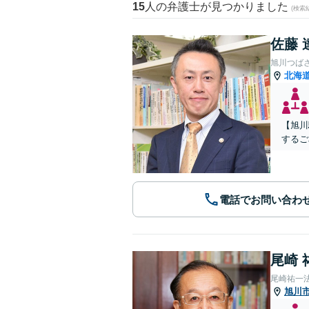
15
人の弁護士が見つかりました
(検索
佐藤 
旭川つば
北海
【旭川
するご
電話でお問い合わ
尾崎 
尾崎祐一
旭川