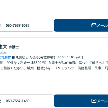
せ
メール
祐大
弁護士
事務所
道
旭川市
旭川駅
から徒歩6分
営業時間：10:00~18:00（平日）
|
間に関係なく料金一律5500円】弁護士が法的知識に基づいて解決のお
ご相談ください。離婚・財産分与・ＤＶモラハラ・債務整理・民事・刑
せ
メール