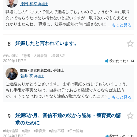
原田 和幸
弁護士
職場にこの件について個人で連絡してもよいのでしょうか？ 単に取り
次いでもらうだけなら構わないと思いますが、取り次いでもらえるか
分かりませんね。 職場に、妊娠や認知の件は話さないほうがよいと思
います。 それとも弁護士を通すべきなのでしょうか？ 相談者で対応が
難しいと思われれば、弁護士に入ってもらうことも検討されてくださ
い。 一度、お近くの弁護士に相談されてみてもよいと思います。
8
妊娠したと言われています。
#子の認知
#患者・入所者側
#産婦人科
2020年1月7日
役にたった
13
離婚・男女問題に強い弁護士
若井 亮
弁護士
ご連絡ありがとうございます。 まずは明細を出してもらいましょう。
もし手術が事実ならば、自身の子であると確認できるならば支払う
が、そうでなければいきなり連絡が取れなくなったことで不信感もあ
るし、自身の子であるか疑問に残る点もあるので、支払えないと回答
してはいかがでしょうか。 代理人となる場合ですが、事務所ごとにま
ちまちです。 弊所の場合、交渉をお受けするとなると20万円くらいが
9
妊娠5か月、音信不通の彼から認知・養育費の請
多いかと思います。
求のために
#離婚協議
#調停
#養育費
#音信不通
#子の認知
2024年7月3日
役にたった
11