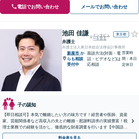
電話でお問い合わせ
メールでお問い合わせ
池田 佳謙
東京都
インタビュ
ーを見る
弁護士
弁護士法人東日本総合法律会計事務所
営業時
新座市
か
面談方法(対面・電
らも相談
話・ビデオなど)は
間：本日
受付中
応相談
定休日
子の認知
【即日相談可】本気で離婚したい方の味方です！経営者や医師、資産
家、芸能関係者など高収入の夫との離婚・慰謝料請求の実績豊富！税
理士業務での経験を活かし、徹底的な財産調査を行います【中国語対
応可】
料金表を見る