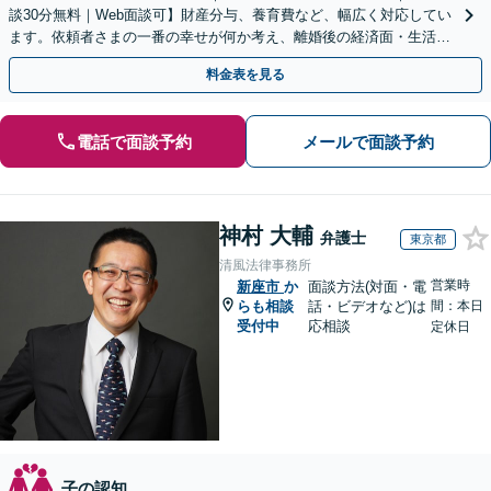
談30分無料｜Web面談可】財産分与、養育費など、幅広く対応してい
ます。依頼者さまの一番の幸せが何か考え、離婚後の経済面・生活面
を踏まえた最善の解決策をご提案【休日・夜間面談可】
料金表を見る
電話で面談予約
メールで面談予約
神村 大輔
弁護士
東京都
清風法律事務所
営業時
新座市
か
面談方法(対面・電
らも相談
話・ビデオなど)は
間：本日
受付中
応相談
定休日
子の認知