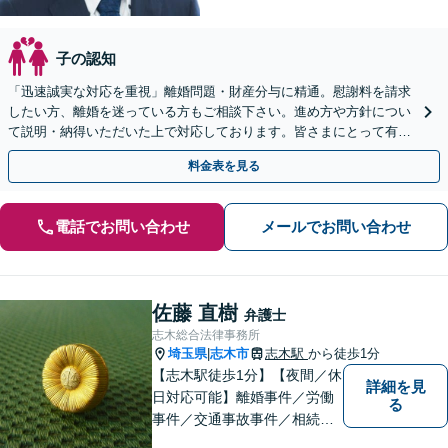
子の認知
「迅速誠実な対応を重視」離婚問題・財産分与に精通。慰謝料を請求
したい方、離婚を迷っている方もご相談下さい。進め方や方針につい
て説明・納得いただいた上で対応しております。皆さまにとって有利
な解決へ向け尽力【夜間・休日相談可｜WEB面談可】
料金表を見る
電話でお問い合わせ
メールでお問い合わせ
佐藤 直樹
弁護士
志木総合法律事務所
埼玉県
志木市
志木駅
から徒歩1分
|
【志木駅徒歩1分】【夜間／休
詳細を見
日対応可能】離婚事件／労働
る
事件／交通事故事件／相続事
件／土地建物明渡請求事件等