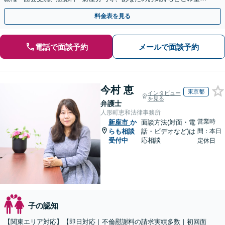
聞かせてください！【完全個室／子連れ相談可】
料金表を見る
電話で面談予約
メールで面談予約
今村 恵
東京都
インタビュー
を見る
弁護士
人形町恵和法律事務所
営業時
新座市
か
面談方法(対面・電
らも相談
話・ビデオなど)は
間：本日
受付中
応相談
定休日
子の認知
【関東エリア対応】【即日対応｜不倫慰謝料の請求実績多数｜初回面