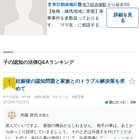
東京都
板橋区
地下鉄赤塚駅
から徒歩3分
|
【板橋・練馬地域に密着】家
詳細を見
事事件を多数扱っておりま
る
す。「ママ友」に相談するよ
うな感覚で、気楽にご相談下
さい。
子の認知の法律Q&Aランキング
1
妊娠後の認知問題と家族とのトラブル解決策を求
めて
#子の認知
#中絶
#婚約破棄
#モラハラ
#養育費
2019年7月22日
役にたった
242
内藤 政信
弁護士
産んでいいですよ。 最後の機会かもしれません。 相手の事は、あとか
らゆっくり請求していきましょう。 そのときは弁護士を付けてくださ
い。 まずは、余計な事は後回しにして、出産準備してください。