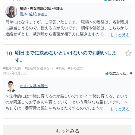
離婚・男女問題に強い弁護士
黒木 佐紀
弁護士
簡単にはなりますが、ご回答いたします。 職場への連絡は、名誉毀損
に該当しうるので、控える方が良いです。 調停や訴訟は、こちらから
連絡せずとも、裁判所から書面が相手方に届きますので、連絡不要で
す。 ご要望は認知や養育費の請求でしょうか？ 任意に応じてもらえな
いのであれば、調停や訴訟をするしかないかと思います。
10
明日までに決めないといけないのでお願いしま
す。
#婚外の妊娠
#生活費を渡さない
#中絶
#子の認知
2022年3月11日
役にたった
6
村山 大基
弁護士
＞法律的には一緒に育てるのが厳しいですか？ 一緒に育てる、という
のが同居してお子さんを育てていく、という意味なら厳しいです。 ＞
もしくは、養育費と認知をもらえたりするのでしょうか、 相手が認知
を拒む場合、調停や裁判などの手続きで認知を求める必要がありま
す。 また、認知されたことを前提に、父親として子を養う義務があり
ますので、 養育費を請求できます。 ただ、極端な話相手に収入がなか
もっとみる
ったり、行方不明だったりすると、実際上の回収が難しい可能性はあ