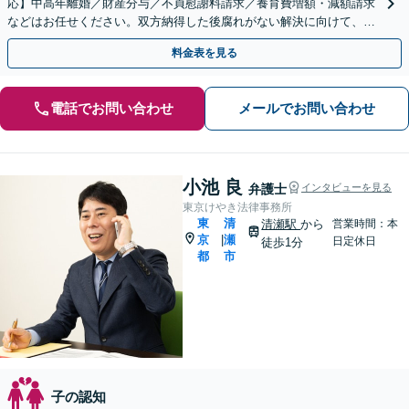
応】中高年離婚／財産分与／不貞慰謝料請求／養育費増額・減額請求
などはお任せください。双方納得した後腐れがない解決に向けて、全
力を尽くします。
料金表を見る
電話でお問い合わせ
メールでお問い合わせ
小池 良
弁護士
インタビューを見る
東京けやき法律事務所
東
清
清瀬駅
から
営業時間：本
京
瀬
|
日定休日
徒歩1分
都
市
子の認知