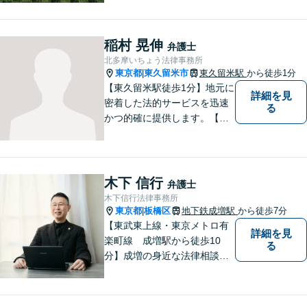
幅広く対応。クレプトマニア
弁護の顕著な実績。夜間の法
律相談・打ち合わせに力を入
稲村 晃伸
弁護士
れています。【万全のコロナ
北多摩いちょう法律事務所
対策】お気軽にご相談くださ
東京都
東久留米市
東久留米駅
から徒歩1分
|
い。
【東久留米駅徒歩1分】地元に
詳細を見
密着した法的サービスを迅速
る
かつ的確に提供します。【当
日／夜間／休日対応可能】法
律トラブルでお悩みの方は、
お気軽にご相談ください。ご
納得のいく解決を目指して、
木下 信行
弁護士
全力を尽くします。【法テラ
木下信行法律事務所
ス利用可能】
東京都
板橋区
地下鉄成増駅
から徒歩7分
|
【東武東上線・東京メトロ有
詳細を見
楽町線 成増駅から徒歩10
る
分】成増の身近な法律相談所
です。小さなお悩みでも構い
ません。お気軽にご相談くだ
さい。