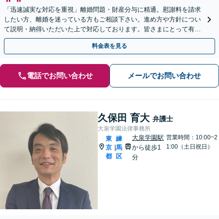
「迅速誠実な対応を重視」離婚問題・財産分与に精通。慰謝料を請求
したい方、離婚を迷っている方もご相談下さい。進め方や方針につい
て説明・納得いただいた上で対応しております。皆さまにとって有利
な解決へ向け尽力【夜間・休日相談可｜WEB面談可】
料金表を見る
電話でお問い合わせ
メールでお問い合わせ
久保田 育大
弁護士
大泉学園法律事務所
大泉学園駅
営業時間：10:00~2
東
練
1:00（土日祝日）
京
馬
から徒歩1
|
都
区
分