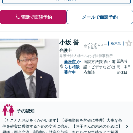
電話で面談予約
メールで面談予約
小坂 誉
栃木県
インタビュー
を見る
弁護士
弁護士法人栃のふたば法律事務所
営業時
新座市
か
面談方法(対面・電
らも相談
話・ビデオなど)は
間：本日
受付中
応相談
定休日
子の認知
【とことんお話をうかがいます】【優先順位を的確に整理】大事な条
件を確実に獲得するための交渉に強み。【お子さんの未来のために】
親権・面会交流、慰謝料・財産分与等、あなたのお気持ちとご希望を