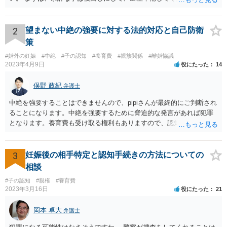
2
望まない中絶の強要に対する法的対応と自己防衛
策
#婚外の妊娠
#中絶
#子の認知
#養育費
#親族関係
#離婚協議
2023年4月9日
役にたった
14
俣野 政紀
弁護士
中絶を強要することはできませんので、pipiさんが最終的にご判断され
ることになります。中絶を強要するために脅迫的な発言があれば犯罪
となります。養育費も受け取る権利もありますので、認知等につきお
相手がきちんと対応しないのであれば弁護士にご相談されることをお
勧めします。
3
妊娠後の相手特定と認知手続きの方法についての
相談
#子の認知
#親権
#養育費
2023年3月16日
役にたった
21
岡本 卓大
弁護士