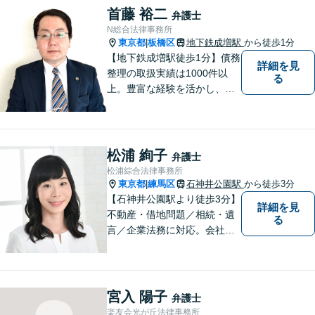
首藤 裕二
弁護士
N総合法律事務所
東京都
板橋区
地下鉄成増駅
から徒歩1分
|
【地下鉄成増駅徒歩1分】債務
詳細を見
整理の取扱実績は1000件以
る
上。豊富な経験を活かし、ご
相談から各種手続き、交渉等
すべてサポート。ご依頼者さ
まと真摯に向き合い、二人三
脚で解決へ向けて尽力いたし
松浦 絢子
弁護士
ます。まずはお気軽にご相談
松浦綜合法律事務所
ください。
東京都
練馬区
石神井公園駅
から徒歩3分
|
【石神井公園駅より徒歩3分】
詳細を見
不動産・借地問題／相続・遺
る
言／企業法務に対応。会社員
経験もある女性弁護士による
丁寧な対応に定評があります
宮入 陽子
弁護士
楽友会光が丘法律事務所