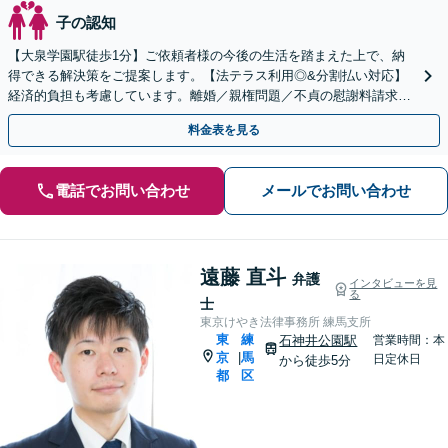
子の認知
【大泉学園駅徒歩1分】ご依頼者様の今後の生活を踏まえた上で、納
得できる解決策をご提案します。【法テラス利用◎&分割払い対応】
経済的負担も考慮しています。離婚／親権問題／不貞の慰謝料請求な
どあらゆる離婚問題はお任せください！【初回相談無料】
料金表を見る
電話でお問い合わせ
メールでお問い合わせ
遠藤 直斗
弁護
インタビューを見
る
士
東京けやき法律事務所 練馬支所
東
練
石神井公園駅
営業時間：本
京
馬
|
日定休日
から徒歩5分
都
区