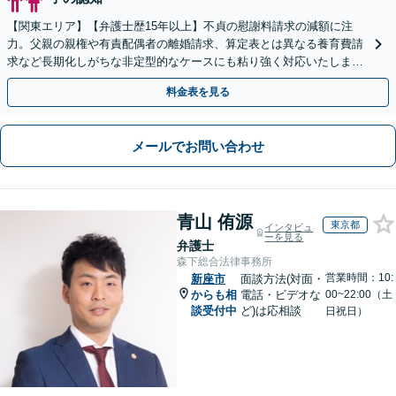
【関東エリア】【弁護士歴15年以上】不貞の慰謝料請求の減額に注
力。父親の親権や有責配偶者の離婚請求、算定表とは異なる養育費請
求など長期化しがちな非定型的なケースにも粘り強く対応いたしま
す。【初回相談30分無料】【休日・夜間相談可】
料金表を見る
メールでお問い合わせ
青山 侑源
東京都
インタビュ
ーを見る
弁護士
森下総合法律事務所
営業時間：10:
新座市
面談方法(対面・
からも相
電話・ビデオな
00~22:00（土
談受付中
ど)は応相談
日祝日）