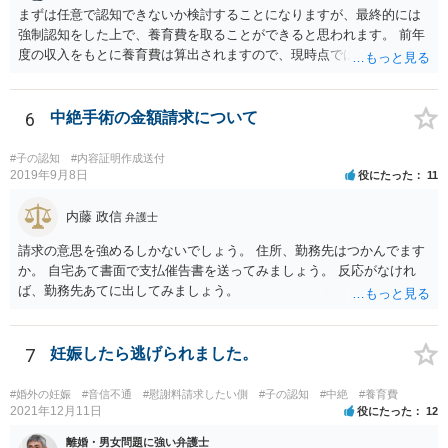
まずは任意で認知できないか検討することになりますが、最終的には
強制認知をした上で、養育費を取ることができると思われます。 前年
度の収入をもとに養育費は算出されますので、現時点では少額しか取
れないとしても、相手が大学を卒業して就職したら、そこで再度、養
育費の増額調停を起こすこともできます。 仮に中絶する場合でも、相
手方が妊娠について話し合いをしっかりしてくれない場合には、慰謝
6
中絶手術の金額請求について
料請求などもできる可能性があります。 いずれにせよ、親御さんとの
関わりが不可欠となると思われますので、一度話し合った上で、法律
#子の認知
#内容証明作成送付
事務所へ早めのご相談をされたほうがよろしいかと思います。
2019年9月8日
役にたった
11
内藤 政信
弁護士
請求の意思を強めるしかないでしょう。 住所、勤務先はつかんでます
か。 自宅あて書面で支払催告書を送ってみましょう。 反応がなけれ
ば、勤務先あてに出してみましょう。
7
妊娠したら逃げられました。
#婚外の妊娠
#音信不通
#慰謝料請求したい側
#子の認知
#中絶
#養育費
2021年12月11日
役にたった
12
離婚・男女問題に強い弁護士