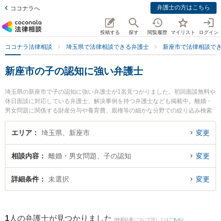
弁護士の方はこちら
ココナラへ
投稿する
探す
閲覧履歴
マイリスト
ログイン
ココナラ法律相談
埼玉県で法律相談できる弁護士
新座市で法律相談で
新座市の子の認知に強い弁護士
埼玉県の新座市で子の認知に強い弁護士が1名見つかりました。初回面談無料や
休日面談に対応している弁護士、解決事例を持つ弁護士なども掲載中。離婚・
男女問題に関係する財産分与や養育費、親権等の細かな分野での絞り込み検索
もでき便利です。特に本山健法律事務所の本山 健弁護士のプロフィール情報や
弁護士費用、強みなどが注目されています。『新座市で土日や夜間に発生した
エリア
埼玉県、新座市
変更
子の認知のトラブルを今すぐに弁護士に相談したい』『子の認知のトラブル解
決の実績豊富な近くの弁護士を検索したい』『初回相談無料で子の認知を法律
相談内容
離婚・男女問題、子の認知
変更
相談できる新座市内の弁護士に相談予約したい』などでお困りの相談者さんに
おすすめです。
詳細条件
未選択
変更
1
人の弁護士が見つかりました
(検索結果について詳しくは
こちら
)