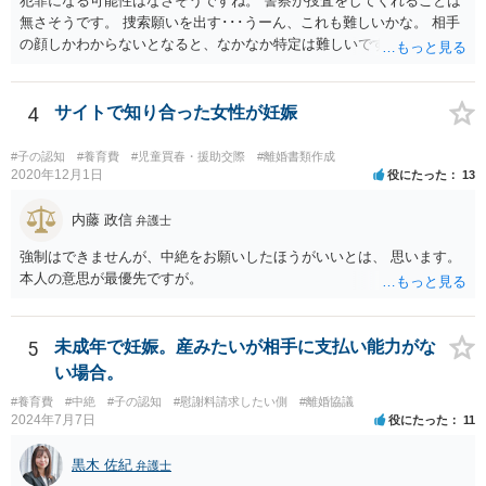
犯罪になる可能性はなさそうですね。 警察が捜査をしてくれることは
無さそうです。 捜索願いを出す･･･うーん、これも難しいかな。 相手
の顔しかわからないとなると、なかなか特定は難しいですね。 お役に
立てず、すみません。
4
サイトで知り合った女性が妊娠
#子の認知
#養育費
#児童買春・援助交際
#離婚書類作成
2020年12月1日
役にたった
13
内藤 政信
弁護士
強制はできませんが、中絶をお願いしたほうがいいとは、 思います。
本人の意思が最優先ですが。
5
未成年で妊娠。産みたいが相手に支払い能力がな
い場合。
#養育費
#中絶
#子の認知
#慰謝料請求したい側
#離婚協議
2024年7月7日
役にたった
11
黒木 佐紀
弁護士