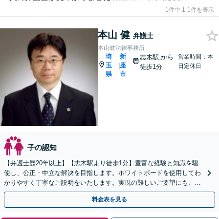
1件中 1-1件を表示
本山 健
弁護士
本山健法律事務所
埼
新
志木駅
から
営業時間：本
玉
座
|
日定休日
徒歩1分
県
市
子の認知
【弁護士歴20年以上】【志木駅より徒歩1分】豊富な経験と知識を駆
使し、公正・中立な解決を目指します。ホワイトボードを使用してわ
かりやすく丁寧なご説明をいたします。実現の難しいご要望にも、で
きる限りご希望に沿えるようなアドバイスを行います。
料金表を見る