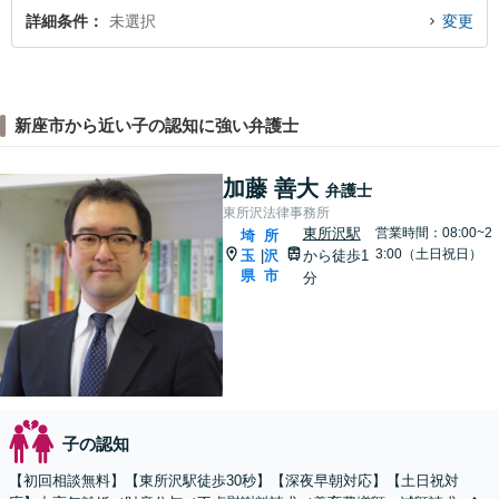
詳細条件
未選択
変更
新座市から近い子の認知に強い弁護士
加藤 善大
弁護士
東所沢法律事務所
東所沢駅
営業時間：08:00~2
埼
所
3:00（土日祝日）
玉
沢
から徒歩1
|
県
市
分
子の認知
【初回相談無料】【東所沢駅徒歩30秒】【深夜早朝対応】【土日祝対