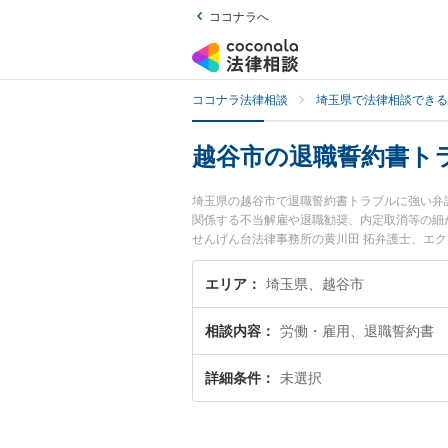
ココナラへ
ココナラ法律相談
埼玉県で法律相談できる
越谷市の退職誓約書ト
埼玉県の越谷市で退職誓約書トラブルに強い弁
関係する不当解雇や退職勧奨、内定取消等の細
せんげん台法律事務所の黄川田 拓弁護士、エ
した退職誓約書トラブルのトラブルを今すぐに
トラブルを法律相談できる越谷市内の弁護士に
エリア
埼玉県、越谷市
相談内容
労働・雇用、退職誓約書
詳細条件
未選択