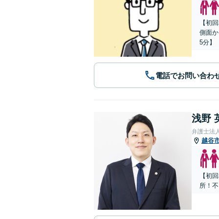
【初回
側面か
5分】
電話でお問い合わ
浅野 
弁護士法
越谷
【初回
所！不