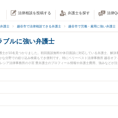
法律相談を投稿する
弁護士を探す
法律Q
弁護士
越谷市で法律相談できる弁護士
越谷市で労働・雇用に強い弁護士
ラブルに強い弁護士
護士が10名見つかりました。初回面談無料や休日面談に対応している弁護士、解決
かな分野での絞り込み検索もでき便利です。特にベリーベスト法律事務所 越谷オフ
クレシア法律事務所の小宮 豊弁護士のプロフィール情報や弁護士費用、強みなどが
弁護士に相談したい』『退職誓約書トラブルのトラブル解決の実績豊富な近くの弁
相談予約したい』などでお困りの相談者さんにおすすめです。