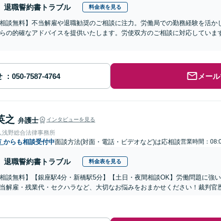
退職誓約書トラブル
料金表を見る
相談無料】不当解雇や退職勧奨のご相談に注力。労働局での勤務経験を活か
らの的確なアドバイスを提供いたします。労使双方のご相談に対応していま
せ
メール
英之
弁護士
インタビューを見る
人浅野総合法律事務所
市
からも相談受付中
面談方法(対面・電話・ビデオなど)は応相談
営業時間：08:
退職誓約書トラブル
料金表を見る
相談無料】【銀座駅4分・新橋駅5分】【土日・夜間相談OK】労働問題に強い、
当解雇・残業代・セクハラなど、大切なお悩みをおまかせください！裁判官歴