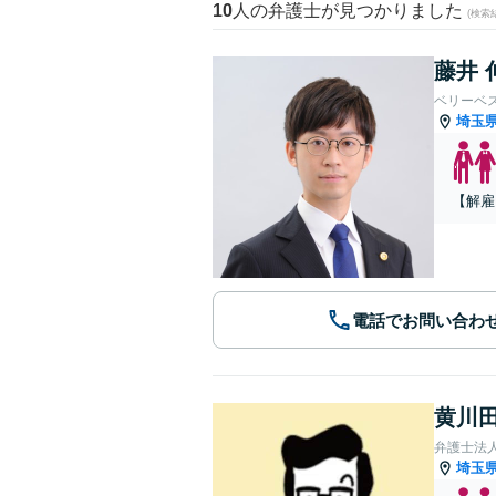
10
人の弁護士が見つかりました
(検索
藤井 
ベリーベ
埼玉
【解雇
電話でお問い合わ
黄川田
弁護士法
埼玉