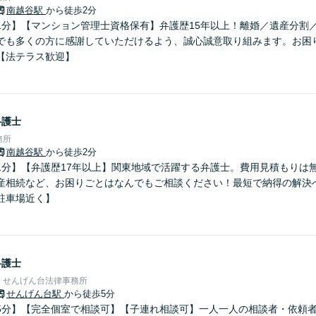
南越谷駅
から徒歩2分
1分】【マンション管理士資格保有】弁護歴15年以上！離婚／遺産分割
でも多くの方に感謝していただけるよう、誠心誠意取り組みます。お困
【法テラス歓迎】
弁護士
務所
南越谷駅
から徒歩2分
1分】【弁護歴17年以上】関東地域で活躍する弁護士。費用見積もりは
産相続など、お困りごとはなんでもご相談ください！最短で納得の解決
駐車場近く】
弁護士
 せんげん台法律事務所
せんげん台駅
から徒歩5分
5分】【完全個室で相談可】【子連れ相談可】一人一人の相談者・依頼