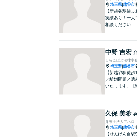
埼玉県
越谷市
|
【新越谷駅徒歩
実績あり！一人
相談ください！
中野 吉宏
しらこばと法律事
埼玉県
越谷市
|
【新越谷駅徒歩
／離婚問題／遺
いたします。【
久保 美希
弁護士法人アネロ
埼玉県
越谷市
|
【せんげん台駅