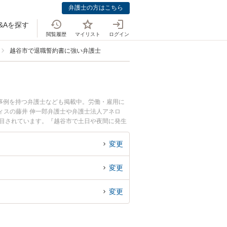
弁護士の方はこちら
&Aを探す
閲覧履歴
マイリスト
ログイン
越谷市で退職誓約書に強い弁護士
事例を持つ弁護士なども掲載中。労働・雇用に
ィスの藤井 伸一郎弁護士や弁護士法人アネロ
注目されています。『越谷市で土日や夜間に発生
護士を検索したい』『初回相談無料で退職誓約書
変更
変更
変更