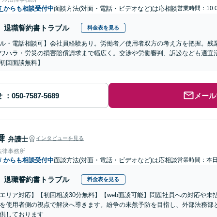
市
からも相談受付中
面談方法(対面・電話・ビデオなど)は応相談
営業時間：10:
退職誓約書トラブル
料金表を見る
ル・電話相談可】会社員経験あり。労働者／使用者双方の考え方を把握。残
ワハラ・労災の損害賠償請求まで幅広く。交渉や労働審判、訴訟なども適宜
初回面談無料】
せ
メール
舞
弁護士
インタビューを見る
法律事務所
市
からも相談受付中
面談方法(対面・電話・ビデオなど)は応相談
営業時間：本
退職誓約書トラブル
料金表を見る
エリア対応】【初回相談30分無料】【web面談可能】問題社員への対応や未
を使用者側の視点で解決へ導きます。紛争の未然予防を目指し、外部法務部
供しております