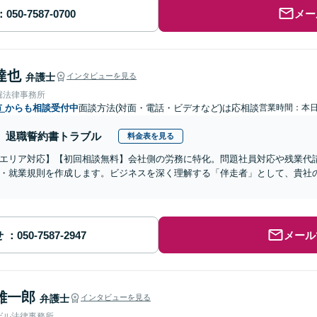
メー
達也
弁護士
インタビューを見る
堀法律事務所
市
からも相談受付中
面談方法(対面・電話・ビデオなど)は応相談
営業時間：本
退職誓約書トラブル
料金表を見る
エリア対応】【初回相談無料】会社側の労務に特化。問題社員対応や残業代
・就業規則を作成します。ビジネスを深く理解する「伴走者」として、貴社
せ
メール
雄一郎
弁護士
インタビューを見る
ゲル法律事務所