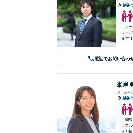
越谷
【メー
ラ・パ
ます【
電話でお問い合わ
峯岸 
増井総合
越谷
【関東
ラブル
トを提