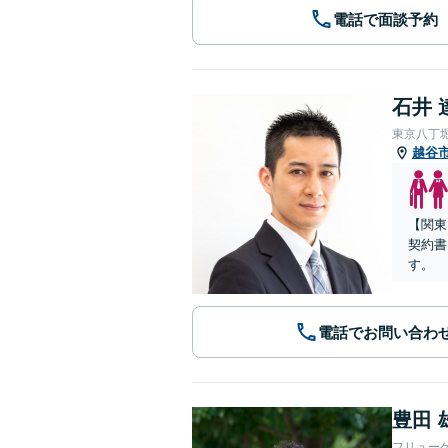
電話で面談予約
石井 
東京八丁
越谷
【関東
契約書
す。
電話でお問い合わ
豊田 
フリュー