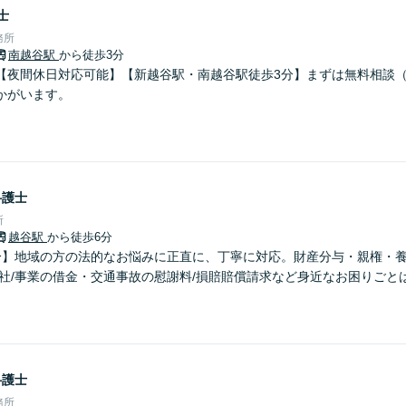
士
務所
南越谷駅
から徒歩3分
【夜間休日対応可能】【新越谷駅・南越谷駅徒歩3分】まずは無料相談
かがいます。
弁護士
所
越谷駅
から徒歩6分
分】地域の方の法的なお悩みに正直に、丁寧に対応。財産分与・親権・養
会社/事業の借金・交通事故の慰謝料/損賠賠償請求など身近なお困りごと
弁護士
務所