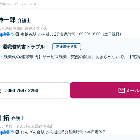
結果について詳しくは
こちら
)
伸一郎
弁護士
スト法律事務所 越谷オフィス
県
越谷市
南越谷駅
から徒歩2分
営業時間：09:30~18:00（土日祝日）
|
退職誓約書トラブル
料金表を見る
・残業代の相談料0円】サービス残業、突然の解雇、あきらめないで。【電
せ
メール
 拓
弁護士
人アネロ せんげん台法律事務所
県
越谷市
せんげん台駅
から徒歩5分
営業時間：本日定休日
|