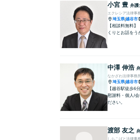
小宮 豊
弁護
エクレシア法律事
埼玉県
越谷市
|
【相談料無料】
くりとお話をう
中澤 伸浩
なかざわ法律事務
埼玉県
越谷市
|
【越谷駅徒歩6
慰謝料・個人/
ださい。
渡部 友之
しらこばと法律事