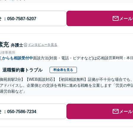
せ
メール
素充
弁護士
インタビューを見る
法律事務所
市
からも相談受付中
面談方法(対面・電話・ビデオなど)は応相談
営業時間：本
退職誓約書トラブル
料金表を見る
御苑前駅2分】【WEB面談対応】【初回相談無料】証拠が不十分な場合でも
アドバイスし、企業側との交渉を有利に進める戦略を立案します「労災の申
過労自殺など」
せ
メール