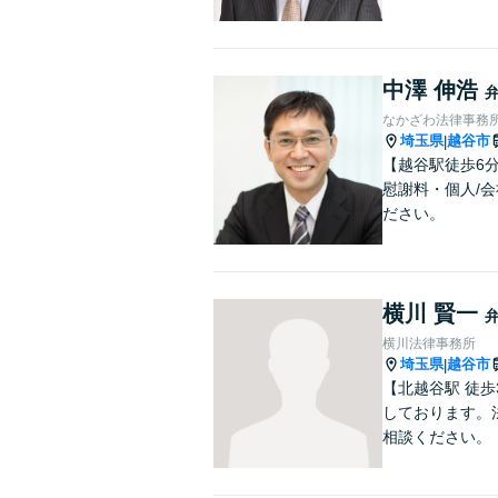
中澤 伸浩
なかざわ法律事務
埼玉県
越谷市
|
【越谷駅徒歩6
慰謝料・個人/
ださい。
横川 賢一
横川法律事務所
埼玉県
越谷市
|
【北越谷駅 徒
しております。
相談ください。