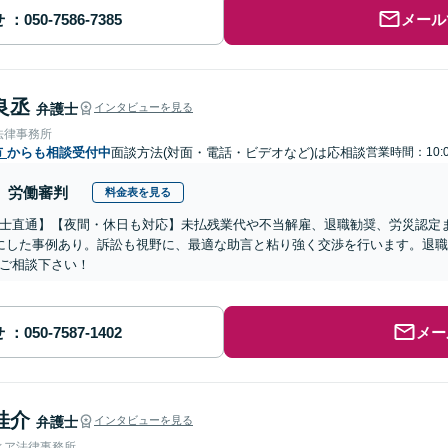
せ
メール
良丞
弁護士
インタビューを見る
法律事務所
市
からも相談受付中
面談方法(対面・電話・ビデオなど)は応相談
営業時間：10:
労働審判
料金表を見る
士直通】【夜間・休日も対応】未払残業代や不当解雇、退職勧奨、労災認定
にした事例あり。訴訟も視野に、最適な助言と粘り強く交渉を行います。退
ご相談下さい！
せ
メー
桂介
弁護士
インタビューを見る
ィア法律事務所