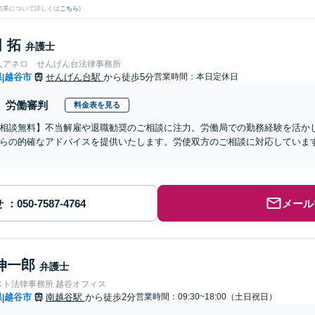
結果について詳しくは
こちら
)
 拓
弁護士
人アネロ せんげん台法律事務所
県
越谷市
せんげん台駅
から徒歩5分
営業時間：本日定休日
|
労働審判
料金表を見る
相談無料】不当解雇や退職勧奨のご相談に注力。労働局での勤務経験を活か
らの的確なアドバイスを提供いたします。労使双方のご相談に対応していま
せ
メール
伸一郎
弁護士
スト法律事務所 越谷オフィス
県
越谷市
南越谷駅
から徒歩2分
営業時間：09:30~18:00（土日祝日）
|