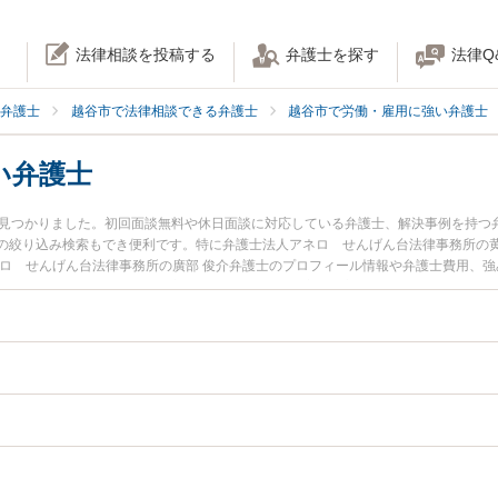
法律相談を投稿する
弁護士を探す
法律Q
弁護士
越谷市で法律相談できる弁護士
越谷市で労働・雇用に強い弁護士
い弁護士
名見つかりました。初回面談無料や休日面談に対応している弁護士、解決事例を持つ
の絞り込み検索もでき便利です。特に弁護士法人アネロ せんげん台法律事務所の黄
ネロ せんげん台法律事務所の廣部 俊介弁護士のプロフィール情報や弁護士費用、
弁護士に相談したい』『労働審判のトラブル解決の実績豊富な近くの弁護士を検索
でお困りの相談者さんにおすすめです。