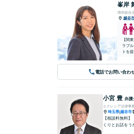
峯岸 
増井総合
越谷
【関東
ラブル
トを提
電話でお問い合わ
小宮 豊
弁護
エクレシア法律事
埼玉県
越谷市
|
【相談料無料】
くりとお話をう