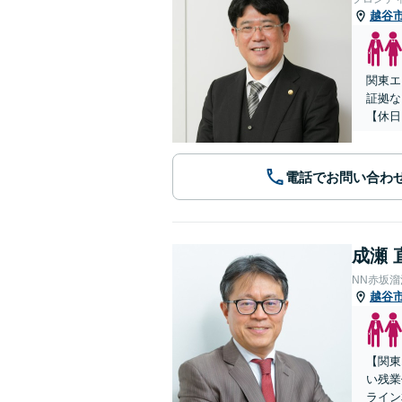
越谷
関東エ
証拠な
【休日
電話でお問い合わ
成瀬 
NN赤坂
越谷
【関東
い残業
ライン