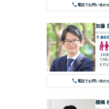
電話でお問い合わ
加藤 
造力総合
越谷
【弁護
て3倍
まずは
電話でお問い合わ
棚橋 
フロンテ