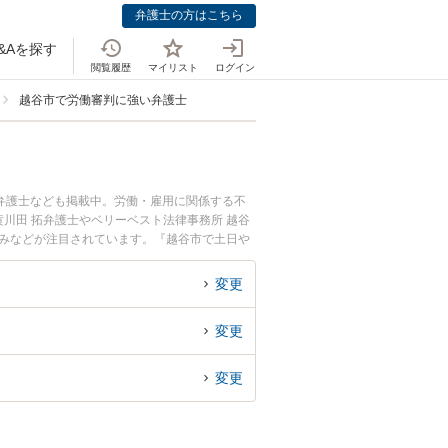
弁護士の方はこちら
&Aを探す
閲覧履歴
マイリスト
ログイン
越谷市で労働審判に強い弁護士
弁護士なども掲載中。労働・雇用に関係する不
川田 拓弁護士やベリーベスト法律事務所 越谷
強みなどが注目されています。『越谷市で土日や
したい』『初回相談無料で労働審判を法律相談で
変更
変更
変更