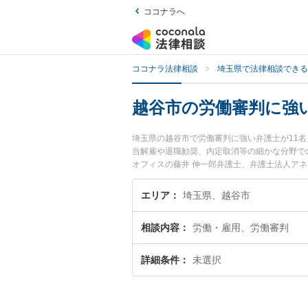
ココナラへ
ココナラ法律相談
埼玉県で法律相談できる
越谷市の労働審判に強
埼玉県の越谷市で労働審判に強い弁護士が11
当解雇や退職勧奨、内定取消等の細かな分野で
オフィスの藤井 伸一郎弁護士、弁護士法人ア
夜間に発生した労働審判のトラブルを今すぐに
きる越谷市内の弁護士に相談予約したい』など
エリア
埼玉県、越谷市
相談内容
労働・雇用、労働審判
詳細条件
未選択