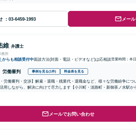
せ
メール
佑維
弁護士
事務所
市
からも相談受付中
面談方法(対面・電話・ビデオなど)は応相談
営業時間：本
労働審判
事例を見る(1件)
料金表を見る
・労働審判・交渉】解雇・退職・残業代・退職金など、様々な労働紛争につ
活用しながら、解決に向けて尽力します【小川町・淡路町・新御茶ノ水駅か
メールでお問い合わせ