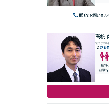
電話でお問い合わ
髙松 
惺和法律
越谷
【訴訟
経験を