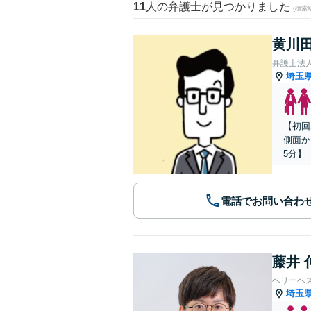
11
人の弁護士が見つかりました
(検索
黄川田
弁護士法
埼玉
【初回
側面か
5分】
電話でお問い合わ
藤井 
ベリーベ
埼玉