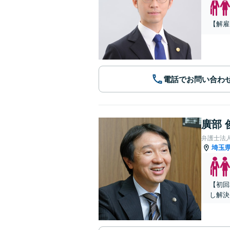
【解雇
電話でお問い合わ
廣部 
弁護士法
埼玉
【初回
し解決