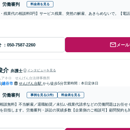
労働審判
料金表を見る
・残業代の相談料0円】サービス残業、突然の解雇、あきらめないで。【電
せ
メール
俊介
弁護士
インタビューを見る
人アネロ せんげん台法律事務所
県
越谷市
せんげん台駅
から徒歩5分
営業時間：本日定休日
|
労働審判
事例を見る(1件)
料金表を見る
相談無料】不当解雇／退職勧奨／未払い残業代請求などの労働問題はお任せ
を目指します。労働審判・訴訟の実績多数【企業側のご相談可】顧問契約も