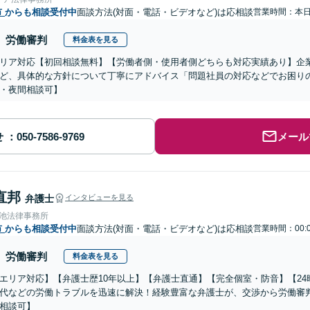
市
からも相談受付中
面談方法(対面・電話・ビデオなど)は応相談
営業時間：本
労働審判
料金表を見る
リア対応【初回相談無料】【労働者側・使用者側どちらも対応実績あり】企
ど、具体的な方針について丁寧にアドバイス「問題社員の対応などでお困り
・夜間相談可】
せ
メール
直邦
弁護士
インタビューを見る
溜池法律事務所
市
からも相談受付中
面談方法(対面・電話・ビデオなど)は応相談
営業時間：00:
労働審判
料金表を見る
エリア対応】【弁護士歴10年以上】【弁護士直通】【完全個室・防音】【2
代などの労働トラブルを迅速に解決！経験豊富な弁護士が、交渉から労働審
相談可】