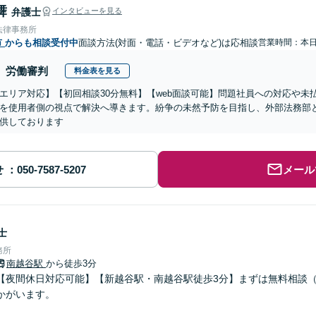
舞
弁護士
インタビューを見る
法律事務所
市
からも相談受付中
面談方法(対面・電話・ビデオなど)は応相談
営業時間：本
労働審判
料金表を見る
エリア対応】【初回相談30分無料】【web面談可能】問題社員への対応や未
を使用者側の視点で解決へ導きます。紛争の未然予防を目指し、外部法務部
供しております
せ
メール
士
務所
南越谷駅
から徒歩3分
【夜間休日対応可能】【新越谷駅・南越谷駅徒歩3分】まずは無料相談
かがいます。