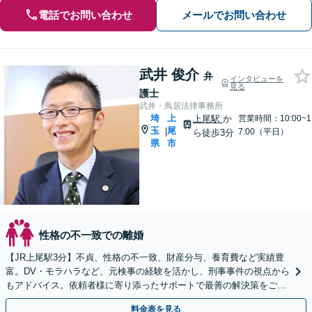
電話でお問い合わせ
メールでお問い合わせ
武井 俊介
弁
インタビューを
見る
護士
武井・鳥居法律事務所
埼
上
上尾駅
か
営業時間：10:00~1
玉
尾
|
7:00（平日）
ら徒歩3分
県
市
性格の不一致での離婚
【JR上尾駅3分】不貞、性格の不一致、財産分与、養育費など実績豊
富。DV・モラハラなど、元検事の経験を活かし、刑事事件の視点から
もアドバイス。依頼者様に寄り添ったサポートで最善の解決策をご提
案いたします【初回面談30分無料】
料金表を見る