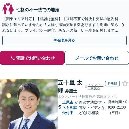
性格の不一致での離婚
【関東エリア対応】【相談は無料】【来所不要で解決】突然の慰謝料
請求に焦っていませんか？大幅な減額実績多数あります！周囲に知ら
れないよう、プライバシー厳守。あなたの新しい一歩を応援しますの
で、まずはご相談ください。
料金表を見る
電話でお問い合わせ
メールでお問い合わせ
五十嵐 太
群馬県
インタビュ
ーを見る
郎
弁護士
ネクスパート法律事務所 高崎オフィス
営業時間：0
上尾市
か
面談方法(対面・
らも相談
電話・ビデオな
9:00~21:00
受付中
ど)は応相談
（平日）