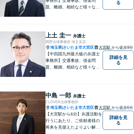
事務所】交通事故、借金問
る
題、離婚、相続など様々な問
題について、「何度でも無
料」の相談を行っています！
まずはお気軽にご相談くださ
い！
上土 圭一
弁護士
岡野法律事務所 埼玉支店
埼玉県
さいたま市大宮区
大宮駅
から徒歩9分
|
【中四国九州最大級の弁護士
詳細を見
事務所】交通事故、借金問
る
題、離婚、相続など様々な問
題について、「何度でも無
料」の相談を行っています！
まずはお気軽にご相談くださ
い！
中島 一郎
弁護士
CLOVER法律事務所
埼玉県
さいたま市大宮区
大宮駅
から徒歩6分
|
【大宮駅から6分】弁護活動を
詳細を見
行うにあたり、ご依頼者様の
る
将来を見据えたよりよい解決
を意識しております。【企業