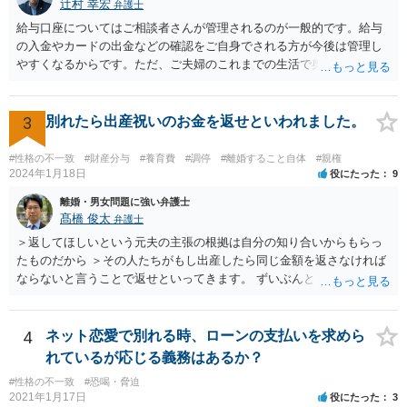
辻村 幸宏
弁護士
給与口座についてはご相談者さんが管理されるのが一般的です。給与
の入金やカードの出金などの確認をご自身でされる方が今後は管理し
やすくなるからです。ただ、ご夫婦のこれまでの生活で奥様が管理さ
れており不当な出金をしないというのであれば、それはそのまま維持
しても構わないとは思います。 隠し財産といっても、収入は給与だけ
で隠しようがないでしょうし、今わかっていない財産がないのであれ
3
別れたら出産祝いのお金を返せといわれました。
ば別居後に新たな財産ができてもお互いに分与を主張できないことに
はなりますので杞憂ということになろうかと思います。 婚姻費用を渡
#性格の不一致
#財産分与
#養育費
#調停
#離婚すること自体
#親権
さないというおそれを奥様が抱くのはやむない面もあるとは思います
2024年1月18日
役にたった
9
が、ここは信じていただくしかないですし、婚姻費用の金額の合意が
離婚・男女問題に強い弁護士
できるかどうかの方が重要だと思います（合意できなれば納得した金
髙橋 俊太
弁護士
額をもらえないという意味では、奥様の不満は残るからです）。 特別
＞返してほしいという元夫の主張の根拠は自分の知り合いからもらっ
経費という問題はあるのですが、一般には、収入から婚姻費用は定め
たものだから ＞その人たちがもし出産したら同じ金額を返さなければ
られ、全ての生活費が入っていると見ます。奥様の利益のために支払
ならないと言うことで返せといってきます。 ずいぶんとトリッキーな
っている費用については、婚姻費用から引くことも相当だと思いま
主張だと感じられます。【その人たちがもし出産したら同じ金額を返
す。
さなければならない】ということですが、元夫がご友人に出産祝いを
贈る場合、その意味合いは贈与・お祝いであって返礼（≒内祝い）で
4
ネット恋愛で別れる時、ローンの支払いを求めら
はないはずです。（というより、返礼義務履行のような意味合いだと
れているが応じる義務はあるか？
したら、出産祝いを受け取る側も気持ちの問題として嫌なのではない
#性格の不一致
#恐喝・脅迫
でしょうか。） いずれにしましても、貴方に返還義務はないので応じ
2021年1月17日
役にたった
3
る必要はありません。あまりにしつこいようであれば、弁護士から内