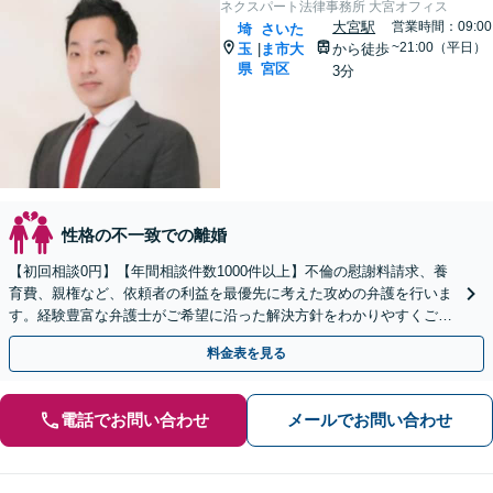
ネクスパート法律事務所 大宮オフィス
大宮駅
営業時間：09:00
埼
さいた
~21:00（平日）
玉
ま市大
から徒歩
|
県
宮区
3分
性格の不一致での離婚
【初回相談0円】【年間相談件数1000件以上】不倫の慰謝料請求、養
育費、親権など、依頼者の利益を最優先に考えた攻めの弁護を行いま
す。経験豊富な弁護士がご希望に沿った解決方針をわかりやすくご提
案します。お気軽にお問合せ下さい。
料金表を見る
電話でお問い合わせ
メールでお問い合わせ