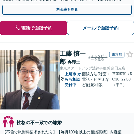
【お子さま連れの相談可】
料金表を見る
電話で面談予約
メールで面談予約
工藤 慎一
東京都
インタビュ
ーを見る
郎
弁護士
東京スタートアップ法律事務所 蒲田支店
営業時間：0
上尾市
か
面談方法(対面・
らも相談
電話・ビデオな
6:30~22:00
受付中
ど)は応相談
（平日）
性格の不一致での離婚
【不倫で慰謝料請求されたら】【毎月100名以上の相談実績】内容証