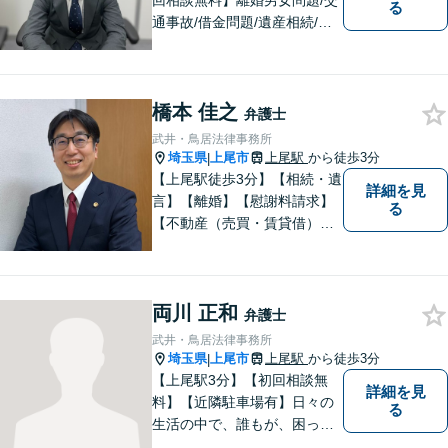
回相談無料】離婚男女問題/交
る
通事故/借金問題/遺産相続/債
権回収を中心とした幅広い分
野を取り扱っております。皆
様に安心していただけるよう
橋本 佳之
に無料相談を時間を区切らず
弁護士
に設けております。ぜひ、お
武井・鳥居法律事務所
気軽にご相談ください。
埼玉県
上尾市
上尾駅
から徒歩3分
|
【上尾駅徒歩3分】【相続・遺
詳細を見
言】【離婚】【慰謝料請求】
る
【不動産（売買・賃貸借）】
ほか、民事・家事事件全般に
ご対応させていだきます。ま
ずはお気軽にご相談下さい。
両川 正和
弁護士
武井・鳥居法律事務所
埼玉県
上尾市
上尾駅
から徒歩3分
|
【上尾駅3分】【初回相談無
詳細を見
料】【近隣駐車場有】日々の
る
生活の中で、誰もが、困っ
て、悩んで、どうしたらいい