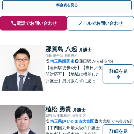
棄など様々な離婚・男女問題の解決実績が豊富です。
料金表を見る
電話でお問い合わせ
メールでお問い合わせ
那賀島 八起
弁護士
蓮田総合法律事務所
埼玉県
蓮田市
蓮田駅
から徒歩4分
|
【蓮田駅徒歩4分】【当日／夜
詳細を見
間対応可】【地域に根差した
る
弁護士】肩肘張らずに思って
いることや感じていることを
お話しいただき、解決案を一
緒に考えていきましょう。
植松 勇貴
弁護士
岡野法律事務所 埼玉支店
埼玉県
さいたま市大宮区
大宮駅
から徒歩9分
|
【中四国九州最大級の弁護士
詳細を見