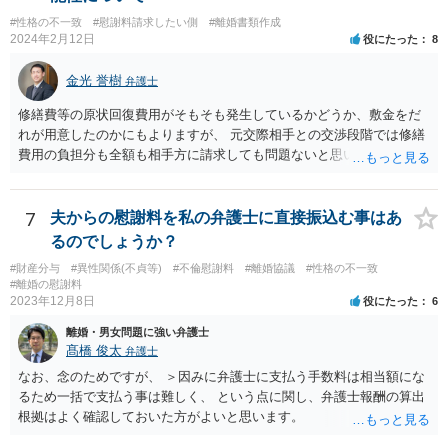
#性格の不一致
#慰謝料請求したい側
#離婚書類作成
2024年2月12日
役にたった
8
金光 誉樹
弁護士
修繕費等の原状回復費用がそもそも発生しているかどうか、敷金をだ
れが用意したのかにもよりますが、 元交際相手との交渉段階では修繕
費用の負担分も全額も相手方に請求しても問題ないと思います。 少な
くとも相手も半年住んでいたわけですし、契約の名義上からも修繕費
用は相手方がその危険を引き受けたと捉えることもできます。修繕費
用が争われる場合も、最低でも折半で対応するのが公平と考えます。
7
夫からの慰謝料を私の弁護士に直接振込む事はあ
るのでしょうか？
#財産分与
#異性関係(不貞等)
#不倫慰謝料
#離婚協議
#性格の不一致
#離婚の慰謝料
2023年12月8日
役にたった
6
離婚・男女問題に強い弁護士
髙橋 俊太
弁護士
なお、念のためですが、 ＞因みに弁護士に支払う手数料は相当額にな
るため一括で支払う事は難しく、 という点に関し、弁護士報酬の算出
根拠はよく確認しておいた方がよいと思います。