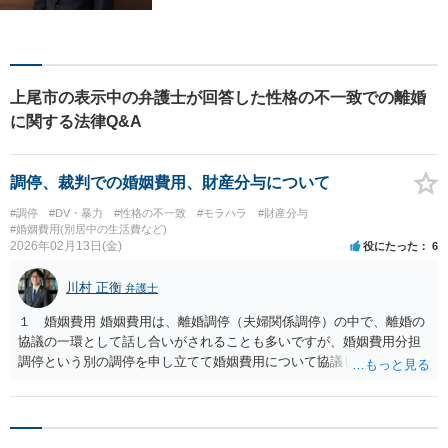
法務/相続・遺言/不動産】
上尾市の表示中の弁護士が回答した性格の不一致での離婚
に関する法律Q&A
調停、裁判での婚姻費用、財産分与について
#調停
#DV・暴力
#性格の不一致
#モラハラ
#財産分与
#婚姻費用(別居中の生活費など)
2026年02月13日(金)
役にたった
6
川村 正衡
弁護士
１ 婚姻費用 婚姻費用は、離婚調停（夫婦関係調停）の中で、離婚の
協議の一環として話し合いがされることも多いですが、婚姻費用分担
調停という別の調停を申し立てて婚姻費用について協議していくこと
もあります。離婚調停と婚姻費用分担調停は、併合され同じ期日の中
で進んでいくことが一般的です。 婚姻費用分担調停の中で、婚姻費用
について当事者間で合意ができなかった場合には、婚姻費用の審判に
移行します。審判では、裁判所が調停の結果や資料を踏まえて、婚姻