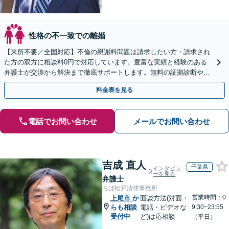
性格の不一致での離婚
【来所不要／全国対応】不倫の慰謝料問題は請求したい方・請求され
た方の双方に相談料0円で対応しています。豊富な実績と経験のある
弁護士が交渉から解決まで徹底サポートします。無料の証拠診断や着
手金の返還保証もありますので安心してご相談ください。
料金表を見る
電話でお問い合わせ
メールでお問い合わせ
吉成 直人
千葉県
インタビュ
ーを見る
弁護士
ちば松戸法律事務所
営業時間：0
上尾市
か
面談方法(対面・
らも相談
電話・ビデオな
9:30~23:55
受付中
ど)は応相談
（平日）