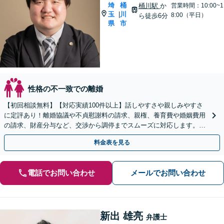
埼
桶
桶川駅
か
営業時間：10:00~1
玉
川
|
8:00（平日）
ら徒歩6分
県
市
性格の不一致での離婚
【初回相談無料】【対応実績100件以上】話しやすさや親しみやすさ
に定評あり！離婚協議や不貞慰謝料の請求、親権、養育費や婚姻費用
の請求、財産分与など、交渉から調停までスムーズに対応します。
【桶川駅6分】【オンライン相談OK】【子連れ相談可】
料金表を見る
電話でお問い合わせ
メールでお問い合わせ
新出 雄亮
弁護士