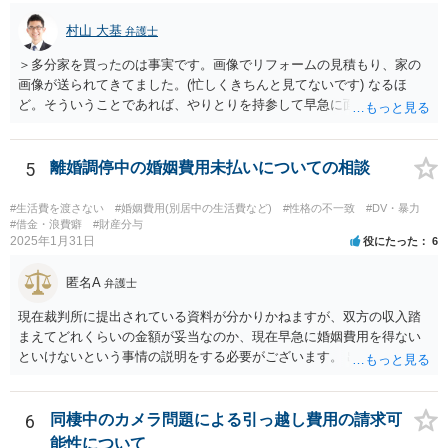
容証明などで通知すれば止まるのではないかと思います。
村山 大基
弁護士
＞多分家を買ったのは事実です。画像でリフォームの見積もり、家の
画像が送られてきてました。(忙しくきちんと見てないです) なるほ
ど。そういうことであれば、やりとりを持参して早急に面談相談に行
きましょう。 当面、電話には出なくていいと思います。
5
離婚調停中の婚姻費用未払いについての相談
#生活費を渡さない
#婚姻費用(別居中の生活費など)
#性格の不一致
#DV・暴力
#借金・浪費癖
#財産分与
2025年1月31日
役にたった
6
匿名A
弁護士
現在裁判所に提出されている資料が分かりかねますが、双方の収入踏
まえてどれくらいの金額が妥当なのか、現在早急に婚姻費用を得ない
といけないという事情の説明をする必要がございます。 出来なくはな
いのでしょうが、就けていただいた方がいいかとは思います。 現在の
収入にもよりますが、弁護士費用を拠出することが困難でも法テラス
の利用等もございますので全体的な方針の相談をされることをおすす
6
同棲中のカメラ問題による引っ越し費用の請求可
めします。
能性について