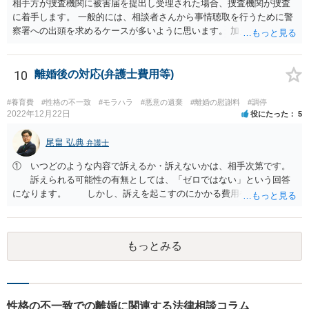
相手方が捜査機関に被害届を提出し受理された場合、捜査機関が捜査
に着手します。 一般的には、相談者さんから事情聴取を行うために警
察署への出頭を求めるケースが多いように思います。 加えて、相手方
から診断書の提出を求めたり、相手方から事情を聴取したり、怪我の
具合などを実況見分調書で保存したりなど証拠を収集し、立件する方
針を決めた場合は検察庁に事件を送致する流れとなることが見込まれ
10
離婚後の対応(弁護士費用等)
ます。
#養育費
#性格の不一致
#モラハラ
#悪意の遺棄
#離婚の慰謝料
#調停
2022年12月22日
役にたった
5
尾畠 弘典
弁護士
① いつどのような内容で訴えるか・訴えないかは、相手次第です。
訴えられる可能性の有無としては、「ゼロではない」という回答
になります。 しかし、訴えを起こすのにかかる費用や手間を考え
れば、その可能性は、高くはないと思います。 ② 脅迫や錯誤、意思
能力がない状況で作成した場合などは、無効になったり取り消された
りする可能性があります。しかし、法的には無効や取消しを主張する
もっとみる
ハードルはとても高いです。お聞きする限り、今回のケースでは無効
や取消しとなるような事情はないと思われます。 ③ 公正証書を作成
するには、公正証書を作成すること自体の双方の合意と相互の協力
（作成のためには双方日程を調整して公証役場に同時に赴く必要があ
ります）と、合意内容について双方の了承が必要です。 現状では相
性格の不一致での離婚に関連する法律相談コラム