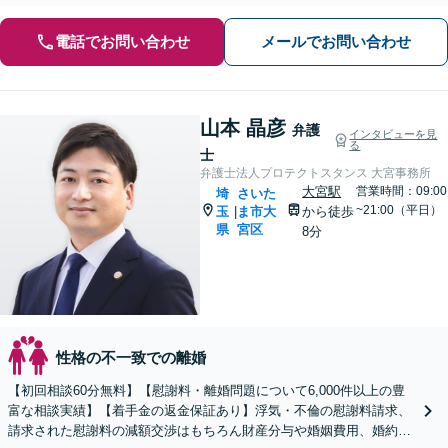
電話でお問い合わせ
メールでお問い合わせ
山本 晶彦
弁護
インタビューを見
る
士
弁護士法人プロテクトスタンス 大宮事務所
大宮駅
営業時間：09:00
埼
さいた
~21:00（平日）
玉
ま市大
から徒歩
|
県
宮区
8分
性格の不一致での離婚
【初回相談60分無料】【慰謝料・離婚問題について6,000件以上の豊
富な相談実績】【着手金の返金保証あり】浮気・不倫の慰謝料請求、
請求された慰謝料の減額交渉はもちろん財産分与や婚姻費用、婚約破