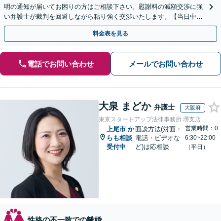
明の通知が届いてお困りの方はご相談下さい。慰謝料の減額交渉に強
い弁護士が裁判を回避しながら粘り強く交渉いたします。【当日中の
相談可(予約制)】【関東エリア全域対応】
料金表を見る
電話でお問い合わせ
メールでお問い合わせ
大泉 まどか
弁護士
大阪府
東京スタートアップ法律事務所 堺支店
営業時間：0
上尾市
か
面談方法(対面・
らも相談
電話・ビデオな
6:30~22:00
受付中
ど)は応相談
（平日）
性格の不一致での離婚