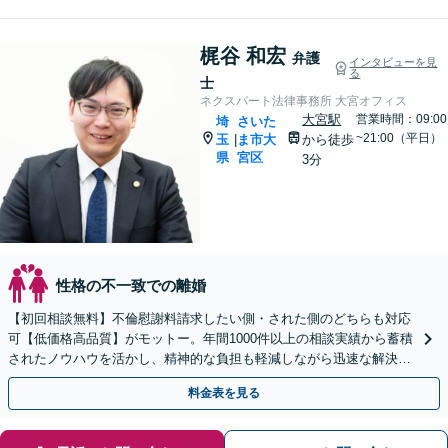
梶谷 和宏
弁護
インタビューを見
る
士
ネクスパート法律事務所 大宮オフィス
大宮駅
営業時間：09:00
埼
さいた
~21:00（平日）
玉
ま市大
から徒歩
|
県
宮区
3分
性格の不一致での離婚
【初回相談無料】不倫慰謝料請求したい側・された側のどちらも対応
可【低価格高品質】がモットー。年間1000件以上の相談実績から蓄積
されたノウハウを活かし、精神的な負担も軽減しながら迅速な解決を
目指します。【休日・夜間相談あり】【ビデオ面談可】
料金表を見る