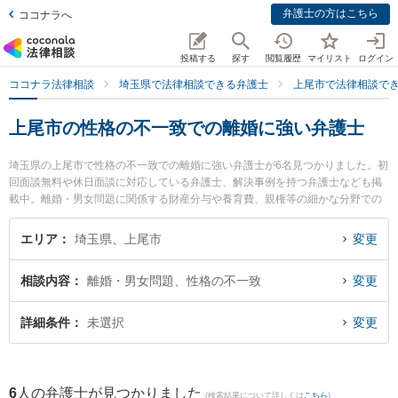
弁護士の方はこちら
ココナラへ
投稿する
探す
閲覧履歴
マイリスト
ログイン
ココナラ法律相談
埼玉県で法律相談できる弁護士
上尾市で法律相談で
上尾市の性格の不一致での離婚に強い弁護士
埼玉県の上尾市で性格の不一致での離婚に強い弁護士が6名見つかりました。初
回面談無料や休日面談に対応している弁護士、解決事例を持つ弁護士なども掲
載中。離婚・男女問題に関係する財産分与や養育費、親権等の細かな分野での
絞り込み検索もでき便利です。特に池長・田部法律事務所の池長 宏真弁護士や
武井・鳥居法律事務所の武井 俊介弁護士、上尾あおぞら法律事務所の川村 正衡
エリア
埼玉県、上尾市
変更
弁護士のプロフィール情報や弁護士費用、強みなどが注目されています。『上
尾市で土日や夜間に発生した性格の不一致での離婚のトラブルを今すぐに弁護
相談内容
離婚・男女問題、性格の不一致
変更
士に相談したい』『性格の不一致での離婚のトラブル解決の実績豊富な近くの
弁護士を検索したい』『初回相談無料で性格の不一致での離婚を法律相談でき
る上尾市内の弁護士に相談予約したい』などでお困りの相談者さんにおすすめ
詳細条件
未選択
変更
です。
6
人の弁護士が見つかりました
(検索結果について詳しくは
こちら
)