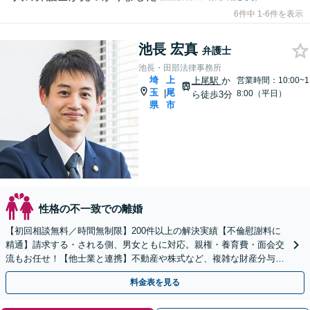
6件中 1-6件を表示
池長 宏真
弁護士
池長・田部法律事務所
埼
上
上尾駅
か
営業時間：10:00~1
玉
尾
|
8:00（平日）
ら徒歩3分
県
市
性格の不一致での離婚
【初回相談無料／時間無制限】200件以上の解決実績【不倫慰謝料に
精通】請求する・される側、男女ともに対応。親権・養育費・面会交
流もお任せ！【他士業と連携】不動産や株式など、複雑な財産分与
も！【夜間・休日面談可】【子連れ相談】【上尾駅3分】
料金表を見る