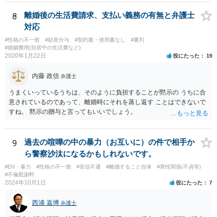
8
離婚後の生活費請求、支払い義務の有無と弁護士
対応
#性格の不一致
#財産分与
#契約書・借用書なし
#審判
#婚姻費用(別居中の生活費など)
2020年1月22日
役にたった
19
内藤 政信
弁護士
うまくいっているうちは、そのように負担することが黙示の うちに合
意されているのであって、離婚時にそれを蒸し返す ことはできないで
すね。 黙示の贈与と言ってもいいでしょう。
9
過去の喧嘩の中の暴力（お互いに）の件で相手か
ら警察沙汰になるかもしれないです。
#DV・暴力
#性格の不一致
#音信不通
#離婚すること自体
#異性関係(不貞等)
#不倫慰謝料
2024年10月1日
役にたった
7
西浦 嘉博
弁護士