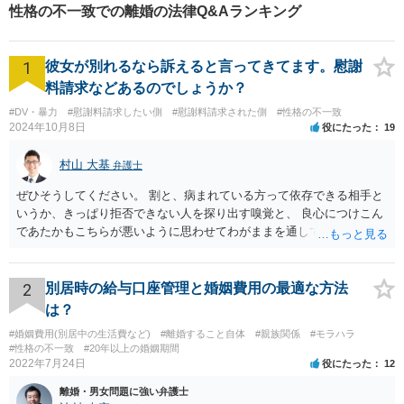
性格の不一致での離婚の法律Q&Aランキング
費用を決めることになります。 また、婚姻費用については、当事者間
での合意が難しい場合には早期に審判に移行し、裁判所が判断を示す
ことが多いと思います。 相手が婚姻費用の支払いに応じない場合に
1
彼女が別れるなら訴えると言ってきてます。慰謝
は、強制執行を進め、給与や預貯金などを差し押さえることになると
思います。 婚姻費用は、算定表を基準に算定されますが、具体的な事
料請求などあるのでしょうか？
情を踏まえて修正されることはあります。高額な医療費がかかってい
#DV・暴力
#慰謝料請求したい側
#慰謝料請求された側
#性格の不一致
ることなど算定表で想定されていない費用については増額が考慮され
2024年10月8日
役にたった
19
る可能性があります。 ２ 財産分与 離婚訴訟で、必ずしも財産分与に
ついて審理するわけではないです。 ３ 費用 弁護士費用については、
村山 大基
弁護士
各弁護士により異なりますので、ご依頼される弁護士に確認をしてく
ださい。
ぜひそうしてください。 割と、病まれている方って依存できる相手と
いうか、きっぱり拒否できない人を探り出す嗅覚と、 良心につけこん
であたかもこちらが悪いように思わせてわがままを通してくる力がす
ごいので、 第三者にも関与してもらい、二人だけで解決しようとしな
いのがおすすめです。 二人だけの密室で好き勝手していても、割と弁
護士とか警察が関与すると しゅんとする人が多いです。
2
別居時の給与口座管理と婚姻費用の最適な方法
は？
#婚姻費用(別居中の生活費など)
#離婚すること自体
#親族関係
#モラハラ
#性格の不一致
#20年以上の婚姻期間
2022年7月24日
役にたった
12
離婚・男女問題に強い弁護士