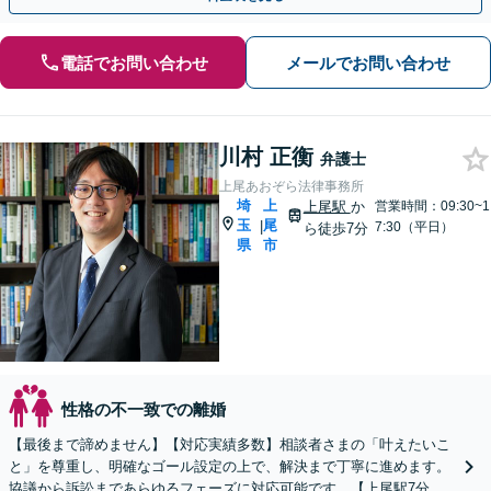
電話でお問い合わせ
メールでお問い合わせ
川村 正衡
弁護士
上尾あおぞら法律事務所
埼
上
上尾駅
か
営業時間：09:30~1
玉
尾
|
7:30（平日）
ら徒歩7分
県
市
性格の不一致での離婚
【最後まで諦めません】【対応実績多数】相談者さまの「叶えたいこ
と」を尊重し、明確なゴール設定の上で、解決まで丁寧に進めます。
協議から訴訟まであらゆるフェーズに対応可能です。【上尾駅7分】