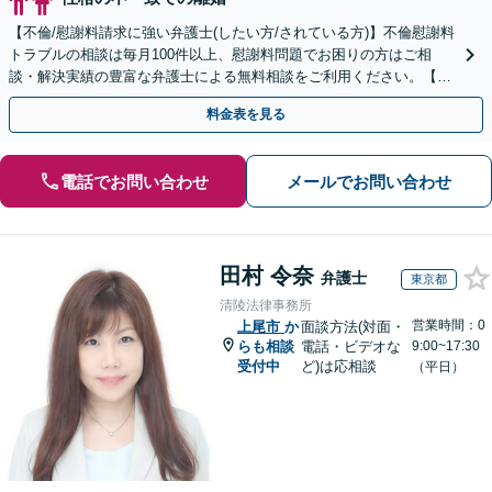
【不倫/慰謝料請求に強い弁護士(したい方/されている方)】不倫慰謝料
トラブルの相談は毎月100件以上、慰謝料問題でお困りの方はご相
談・解決実績の豊富な弁護士による無料相談をご利用ください。【不
倫相談は初回0円】【全国対応】
料金表を見る
電話でお問い合わせ
メールでお問い合わせ
田村 令奈
弁護士
東京都
清陵法律事務所
営業時間：0
上尾市
か
面談方法(対面・
らも相談
電話・ビデオな
9:00~17:30
受付中
ど)は応相談
（平日）