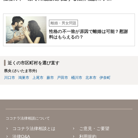
手方と合意を経るのは、難しいのではないでしょうか。 作成済みの
協議書に記載された養育費の金額が法的にみて低すぎる場合は、養育
費増額を求める調停を提起するのがお勧めです。 調停で話し合いが
まとまらなければ、審判といって、それぞれの収入をもとに裁判所が
離婚・男女問題
適切な金額を判断しますので、一応の決着はつきます。 調停や審判
性格の不一致が原因で離婚は可能？慰謝
で決定された養育費を支払わない場合は、強制執行（例えば給与の差
料はもらえるの？
押えが考えられます。）することが可能です。 作成済みの協議書
が、公正証書ではないのであれば、現状では約束違反に対して強制執
行することができないという状況です。 ④ まず、現状からすれば公
正証書の作成の依頼ではなく、依頼を受けるとすれば養育費増額の調
近くの市区町村を選び直す
停だと思います。 弁護士費用は自由化されており、弁護士ごとに
県央 (さいたま市外)
異なりますが、依頼時に２０～３０万円程度、増額が実現できた場合
には増額できた金額の●％という形で報酬を設定している場合が多いと
川口市
鴻巣市
上尾市
蕨市
戸田市
桶川市
北本市
伊奈町
思います。 調停や審判によって、養育費が現状と比べて増減額し
得るのは③で説明したとおりです。 ⑤ 養育費の増額を求めることが
できる可能性があるのは③で説明したとおりです。 違反の内容次
第ではありますが、迷惑行為の停止を求めたり、賠償を求める訴訟と
いうものも、一応考えられないではありません。 ただし、訴訟を
起こすにも相応の費用と時間がかかります。 たとえば養育費の増
ココナラ法律相談について
額調停を依頼して、併せて弁護士から相手に迷惑行為をやめるよう通
知を行い牽制することが考えられます。
ココナラ法律相談とは
ご意見・ご要望
法律Q&A
利用規約