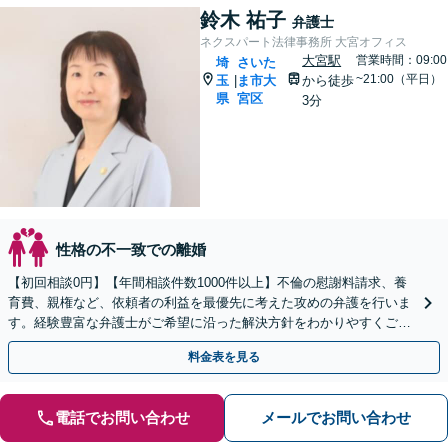
鈴木 祐子
弁護士
ネクスパート法律事務所 大宮オフィス
大宮駅
営業時間：09:00
埼
さいた
~21:00（平日）
玉
ま市大
から徒歩
|
県
宮区
3分
性格の不一致での離婚
【初回相談0円】【年間相談件数1000件以上】不倫の慰謝料請求、養
育費、親権など、依頼者の利益を最優先に考えた攻めの弁護を行いま
す。経験豊富な弁護士がご希望に沿った解決方針をわかりやすくご提
案します。お気軽にお問合せ下さい。
料金表を見る
電話でお問い合わせ
メールでお問い合わせ