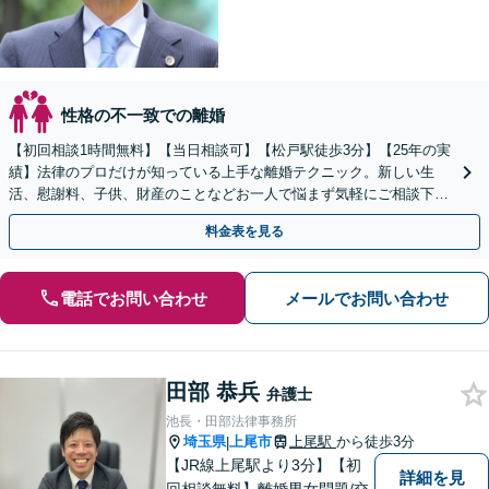
性格の不一致での離婚
【初回相談1時間無料】【当日相談可】【松戸駅徒歩3分】【25年の実
績】法律のプロだけが知っている上手な離婚テクニック。新しい生
活、慰謝料、子供、財産のことなどお一人で悩まず気軽にご相談下さ
い。女性側／男性側／熟年離婚など弁護経験豊富です。
料金表を見る
電話でお問い合わせ
メールでお問い合わせ
田部 恭兵
弁護士
池長・田部法律事務所
埼玉県
上尾市
上尾駅
から徒歩3分
|
【JR線上尾駅より3分】【初
詳細を見