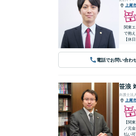
上尾
関東エ
で抱え
【休日
電話でお問い合わ
笹浪 
弁護士法
上尾
【関東
／元金
払い可