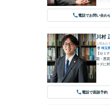
電話でお問い合わ
川村 
上尾あお
埼玉
【セミナ
題・悪質
ーズに対
電話で面談予約