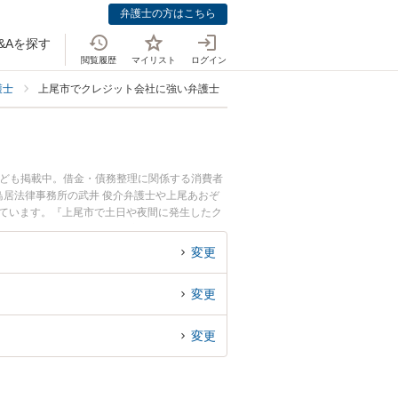
弁護士の方はこちら
&Aを探す
閲覧履歴
マイリスト
ログイン
護士
上尾市でクレジット会社に強い弁護士
なども掲載中。借金・債務整理に関係する消費者
居法律事務所の武井 俊介弁護士や上尾あおぞ
れています。『上尾市で土日や夜間に発生したク
くの弁護士を検索したい』『初回相談無料でクレ
変更
変更
変更