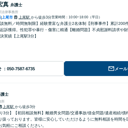
宏真
弁護士
部法律事務所
県
上尾市
上尾駅
から徒歩3分
営業時間：10:00~18:00（平日）
|
談無料／時間無制限】経験豊富な弁護士2名体制【刑事事件】累計200
起訴獲得。性犯罪や暴行・傷害に精通【離婚問題】不貞慰謝料請求や財
決実績【上尾駅3分】
せ
メール
弁護士
務所
上尾駅
から徒歩3分
り3分】【初回相談無料】離婚男女問題/交通事故/借金問題/遺産相続/
り扱っております。皆様に安心していただけるように無料相談を時間を
お気軽にご相談ください。