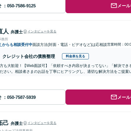
せ
メール
直人
弁護士
インタビューを見る
事務所
市
からも相談受付中
面談方法(対面・電話・ビデオなど)は応相談
営業時間：00:0
クレジット会社の債務整理
料金表を見る
方も大歓迎！【Web面談可】「依頼すべき内容が決まってない」「解決でき
ださい。相談者さまのお話を丁寧にヒアリングし、適切な解決方法をご提案
せ
メール
拓己
弁護士
インタビューを見る
ートナーズ法律事務所