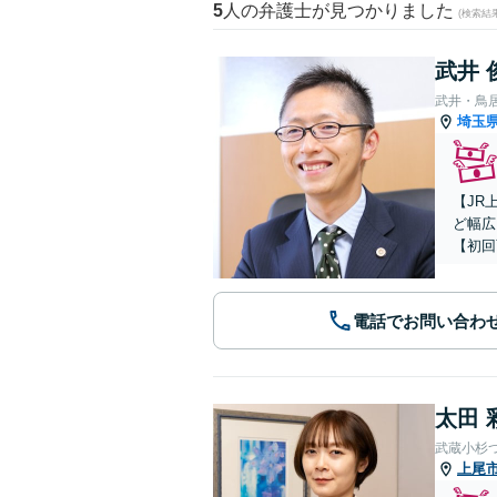
5
人の弁護士が見つかりました
(検索結
武井 
武井・鳥
埼玉
【JR
ど幅広
【初回
電話でお問い合わ
太田 
武蔵小杉
上尾