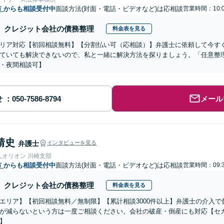
市
からも相談受付中
面談方法(対面・電話・ビデオなど)は応相談
営業時間：10:0
クレジット会社の債務整理
料金表を見る
リア対応【初回相談無料】【分割払い可（応相談）】弁護士に依頼して今す
ていても解決できないので、私と一緒に解決方法を探りましょう。「任意整
・夜間相談可】
せ
メール
靖史
弁護士
インタビューを見る
人オリオン 川崎支部
市
からも相談受付中
面談方法(対面・電話・ビデオなど)は応相談
営業時間：09:3
クレジット会社の債務整理
料金表を見る
エリア】【初回相談無料／無制限】【累計相談3000件以上】弁護士の介入
が減らないという方は一度ご相談ください。会社の破産・倒産にも対応【セ
】