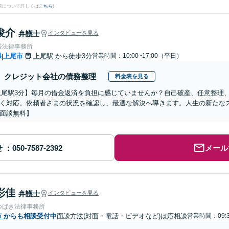
果について詳しくは
こちら
)
俊介
弁護士
インタビューを見る
居法律事務所
県
上尾市
上尾駅
から徒歩3分
営業時間：10:00~17:00（平日）
|
クレジット会社の債務整理
料金表を見る
上尾駅3分】毎月の借金返済を負担に感じていませんか？自己破産、任意整理
く対応。依頼者さまの状況を確認し、最適な解決へ導きます。人生の新たな
面談無料】
せ
メール
彩佳
弁護士
インタビューを見る
つばき法律事務所
市
からも相談受付中
面談方法(対面・電話・ビデオなど)は応相談
営業時間：09:3