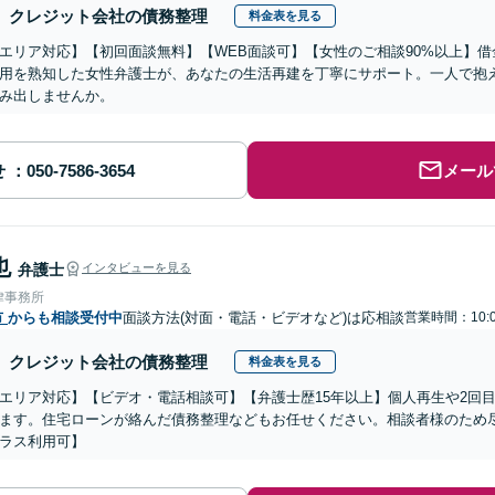
クレジット会社の債務整理
料金表を見る
エリア対応】【初回面談無料】【WEB面談可】【女性のご相談90%以上】
用を熟知した女性弁護士が、あなたの生活再建を丁寧にサポート。一人で抱
み出しませんか。
せ
メール
也
弁護士
インタビューを見る
律事務所
市
からも相談受付中
面談方法(対面・電話・ビデオなど)は応相談
営業時間：10:0
クレジット会社の債務整理
料金表を見る
エリア対応】【ビデオ・電話相談可】【弁護士歴15年以上】個人再生や2回
ます。住宅ローンが絡んだ債務整理などもお任せください。相談者様のため尽
ラス利用可】