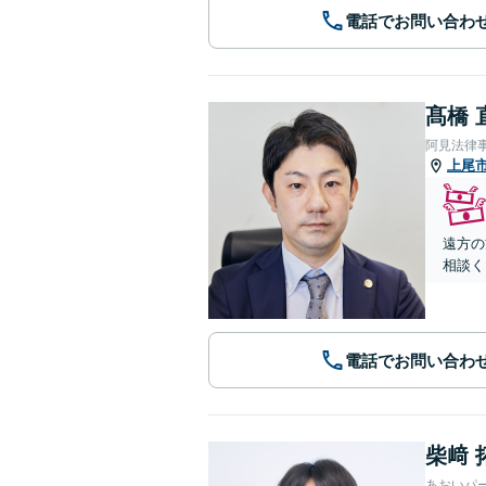
電話でお問い合わ
髙橋 
阿見法律
上尾
遠方の
相談く
電話でお問い合わ
柴﨑 
あおいパ