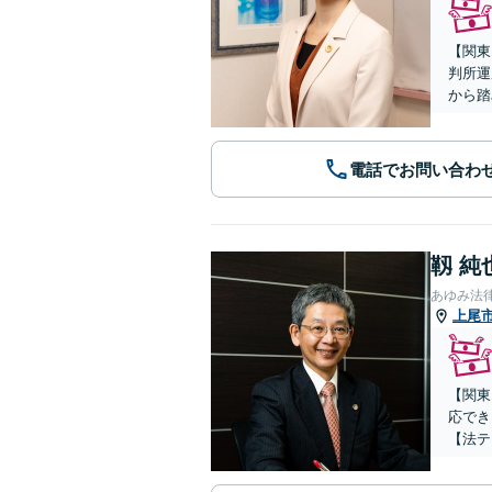
【関東
判所運
から踏
電話でお問い合わ
靱 純
あゆみ法
上尾
【関東
応でき
【法テ