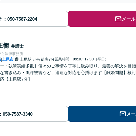
せ
メール
正衡
弁護士
ぞら法律事務所
県
上尾市
上尾駅
から徒歩7分
営業時間：09:30~17:30（平日）
|
ー・執筆実績多数】個々のご事情を丁寧に汲み取り、最善の解決を目指
な書き込み・風評被害など、迅速な対応を心掛けます【離婚問題】検討
応【上尾駅7分】
メー