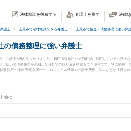
法律相談を投稿する
弁護士を探す
法律Q
弁護士
上尾市で法律相談できる弁護士
上尾市で借金・債務整理に強い弁
社の債務整理に強い弁護士
強い弁護士が5名見つかりました。初回面談無料や休日面談に対応している弁護士
リボ払いの債務整理等の細かな分野での絞り込み検索もでき便利です。特に武井・鳥
法律事務所の池長 宏真弁護士のプロフィール情報や弁護士費用、強みなどが注目さ
弁護士に相談したい』『クレジット会社の債務整理のトラブル解決の実績豊富な近
内の弁護士に相談予約したい』などでお困りの相談者さんにおすすめです。
ト会社