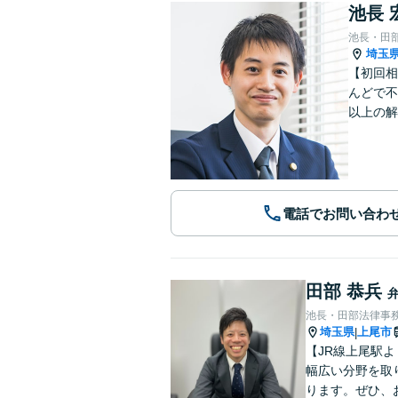
池長 
池長・田
埼玉
【初回相
んどで不
以上の解
電話でお問い合わ
田部 恭兵
池長・田部法律事
埼玉県
上尾市
|
【JR線上尾駅よ
幅広い分野を取
ります。ぜひ、