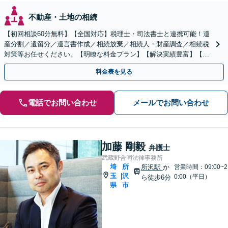
不動産・土地の相続
【初回相談60分無料】【全国対応】税理士・司法書士と連携可能！遺
産分割／遺留分／遺言書作成／相続放棄／相続人・財産調査／相続税
対策等お任せください。【明瞭な料金プラン】【解決実績豊富】【電
話相談可】
料金表を見る
電話でお問い合わせ
メールでお問い合わせ
加藤 剛毅
弁護士
武蔵野合同法律事務所
埼
所
所沢駅
か
営業時間：09:00~2
玉
沢
|
0:00（平日）
ら徒歩6分
県
市