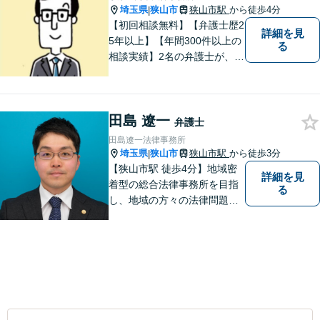
埼玉県
狭山市
狭山市駅
から徒歩4分
|
【初回相談無料】【弁護士歴2
詳細を見
5年以上】【年間300件以上の
る
相談実績】2名の弁護士が、さ
まざまな問題を解決します！
【離婚】不倫の慰謝料請求、
財産分与、養育費など、ご相
田島 遼一
談ください【相続】税理士や
弁護士
司法書士などと連携し、複雑
田島遼一法律事務所
な案件も対応。【狭山市駅4
埼玉県
狭山市
狭山市駅
から徒歩3分
|
分】
【狭山市駅 徒歩4分】地域密
詳細を見
着型の総合法律事務所を目指
る
し、地域の方々の法律問題を
迅速かつ良い解決に導けるよ
う最善を尽くします。 法律問
題でお悩みのことがあればお
気軽にご相談ください。