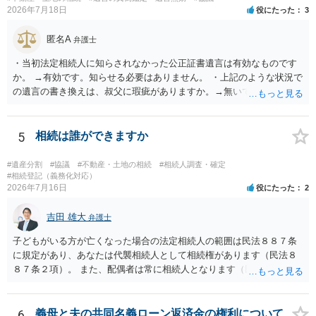
2026年7月18日
役にたった
3
匿名A
弁護士
・当初法定相続人に知らされなかった公正証書遺言は有効なものです
か。 →有効です。知らせる必要はありません。 ・上記のような状況で
の遺言の書き換えは、叔父に瑕疵がありますか。→無いです。 ・分割
する場合の比率は、現状で、客観的に見てどの程度が妥当と考えられ
ますか。 →本人が自由に決められますので、どこが妥当とは言えない
です。客観的な基準もありません。 ・できれば穏やかに、分割を拒否
5
相続は誰ができますか
することはできますか。 →分割を拒否するということは、遺産はいら
ないということでしょうか。遺言で、受取を指定されててもいらない
#遺産分割
#協議
#不動産・土地の相続
#相続人調査・確定
と拒否することはできます。理由を説明する必要はありません。
#相続登記（義務化対応）
2026年7月16日
役にたった
2
吉田 雄大
弁護士
子どもがいる方が亡くなった場合の法定相続人の範囲は民法８８７条
に規定があり、あなたは代襲相続人として相続権があります（民法８
８７条２項）。 また、配偶者は常に相続人となります（民法８９０
条）。 「祖父の子供３人」の方の配偶者がご健在であれば、その方に
も相続権があります。つまり、孫５人に加えて「おじ又はおば」にも
相続権がある可能性があります。
6
義母と夫の共同名義ローン返済金の権利について