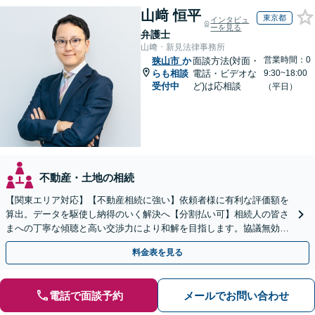
山﨑 恒平
東京都
インタビュ
ーを見る
弁護士
山﨑・新見法律事務所
営業時間：0
狭山市
か
面談方法(対面・
らも相談
電話・ビデオな
9:30~18:00
受付中
ど)は応相談
（平日）
不動産・土地の相続
【関東エリア対応】【不動産相続に強い】依頼者様に有利な評価額を
算出。データを駆使し納得のいく解決へ【分割払い可】相続人の皆さ
まへの丁寧な傾聴と高い交渉力により和解を目指します。協議無効確
認／遺言無効確認など、複雑な訴訟も実績豊富【夜間対応】
料金表を見る
電話で面談予約
メールでお問い合わせ