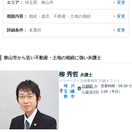
エリア
埼玉県、狭山市
変更
相談内容
相続・遺言、不動産・土地の相続
変更
詳細条件
未選択
変更
狭山市から近い不動産・土地の相続に強い弁護士
柳 秀哲
弁護士
ベリーベスト法律事務所 川越オフィス
埼
川
川越駅
か
営業時間：09:30~2
玉
越
|
1:00（平日）
ら徒歩2分
県
市