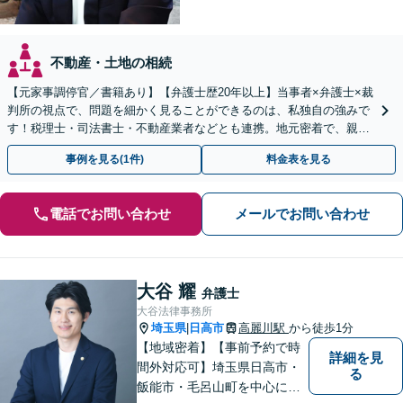
不動産・土地の相続
【元家事調停官／書籍あり】【弁護士歴20年以上】当事者×弁護士×裁
判所の視点で、問題を細かく見ることができるのは、私独自の強みで
す！税理士・司法書士・不動産業者などとも連携。地元密着で、親切
＆丁寧にお悩みに寄り添います【所沢駅6分】
事例を見る(1件)
料金表を見る
電話でお問い合わせ
メールでお問い合わせ
大谷 耀
弁護士
大谷法律事務所
埼玉県
日高市
高麗川駅
から徒歩1分
|
【地域密着】【事前予約で時
詳細を見
間外対応可】埼玉県日高市・
る
飯能市・毛呂山町を中心に、