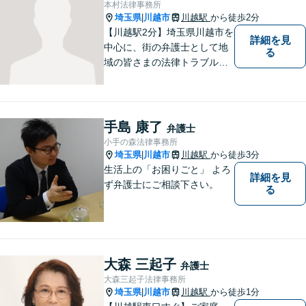
本村法律事務所
埼玉県
川越市
川越駅
から徒歩2分
|
【川越駅2分】埼玉県川越市を
詳細を見
中心に、街の弁護士として地
る
域の皆さまの法律トラブル解
決をお手伝いしております。
迅速かつ丁寧な対応を心がけ
ております。 お一人で悩まず
どうぞお気軽にご相談くださ
手島 康了
弁護士
い。
小手の森法律事務所
埼玉県
川越市
川越駅
から徒歩3分
|
生活上の「お困りごと」 よろ
詳細を見
ず弁護士にご相談下さい。
る
大森 三起子
弁護士
大森三起子法律事務所
埼玉県
川越市
川越駅
から徒歩1分
|