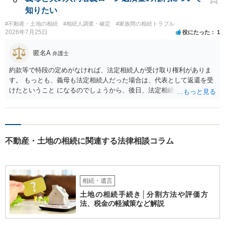
知りたい
#不動産・土地の相続
#相続人調査・確定
#家族間の相続トラブル
2026年7月25日
役にたった
1
匿名A
弁護士
約款等で特段の定めがなければ、法定相続人が受け取り権利がありま
す。 もっとも、義母も法定相続人だった場合は、代表として返還を受
けたということ になるのでしょうから、後日、法定相続分に基づいて
精算を求めることは可能と思います。
不動産・土地の相続に関連する法律相談コラム
相続・遺言
土地の相続手続き│分割方法や評価方
法、税金の軽減策など解説