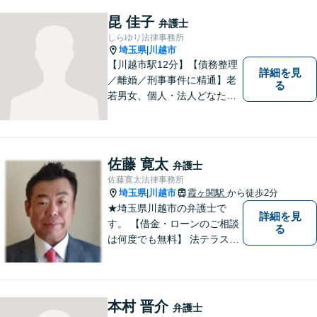
昆 佳子
弁護士
しらゆり法律事務所
埼玉県
川越市
|
【川越市駅12分】【債務整理
詳細を見
／離婚／刑事事件に精通】老
る
若男女、個人・法人どなたか
らのご相談もお待ちしていま
す！依頼者様の安堵されたお
顔や笑顔、感謝のお言葉が私
の喜びです。お困りの際はお
佐藤 寛太
弁護士
早めにご相談ください！【完
佐藤寛太法律事務所
全個室対応】
埼玉県
川越市
霞ヶ関駅
から徒歩2分
|
★埼玉県川越市の弁護士で
詳細を見
す。 【借金・ローンのご相談
る
は何度でも無料】 法テラス契
約事務所です。 ホームページ
はこちら↓ http://www.kanta-la
w.com/
本村 晋介
弁護士