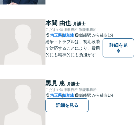
相続・交通事故案件を中心に
取り扱っております。 豊富な
経験と確かな知識に基づい
て、依頼者様に納得いただけ
本間 由也
弁護士
る解決を目指します。
こだまや法律事務所 飯能事務所
埼玉県
飯能市
飯能駅
から徒歩1分
|
紛争・トラブルは、初期段階
詳細を見
で対応することにより、費用
る
的にも精神的にも負担がずっ
と軽くなります。 さらに言え
ば、紛争・トラブルの「予
防」こそ、重要なのです。ぜ
ひ一度ご相談ください。
黒見 恵
弁護士
こだまや法律事務所 飯能事務所
埼玉県
飯能市
飯能駅
から徒歩1分
|
詳細を見る