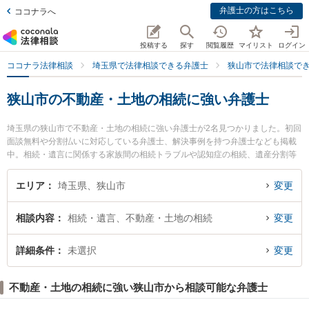
弁護士の方はこちら
ココナラへ
投稿する
探す
閲覧履歴
マイリスト
ログイン
ココナラ法律相談
埼玉県で法律相談できる弁護士
狭山市で法律相談で
狭山市の不動産・土地の相続に強い弁護士
埼玉県の狭山市で不動産・土地の相続に強い弁護士が2名見つかりました。初回
面談無料や分割払いに対応している弁護士、解決事例を持つ弁護士なども掲載
中。相続・遺言に関係する家族間の相続トラブルや認知症の相続、遺産分割等
の細かな分野での絞り込み検索もでき便利です。特に小原・岡本法律事務所の
岡本 聡治弁護士や田島遼一法律事務所の田島 遼一弁護士のプロフィール情報や
エリア
埼玉県、狭山市
変更
弁護士費用、強みなどが注目されています。『狭山市で土日や夜間に発生した
不動産・土地の相続のトラブルを今すぐに弁護士に相談したい』『不動産・土
相談内容
相続・遺言、不動産・土地の相続
変更
地の相続のトラブル解決の実績豊富な近くの弁護士を検索したい』『初回相談
無料で不動産・土地の相続を法律相談できる狭山市内の弁護士に相談予約した
い』などでお困りの相談者さんにおすすめです。
詳細条件
未選択
変更
不動産・土地の相続に強い狭山市から相談可能な弁護士