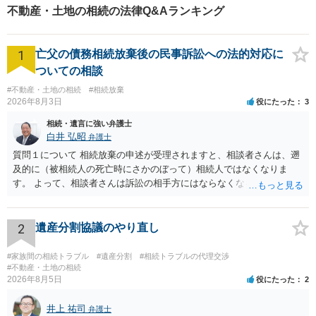
不動産・土地の相続の法律Q&Aランキング
1
亡父の債務相続放棄後の民事訴訟への法的対応に
ついての相談
#不動産・土地の相続
#相続放棄
2026年8月3日
役にたった
3
相続・遺言に強い弁護士
白井 弘昭
弁護士
質問１について 相続放棄の申述が受理されますと、相談者さんは、遡
及的に（被相続人の死亡時にさかのぼって）相続人ではなくなりま
す。 よって、相談者さんは訴訟の相手方にはならなくなるので（明け
渡し請求の対象ではなくなるので）請求棄却となります。 相続放棄受
理証明を家庭裁判所で取得し、コピーを答弁書に添えて裁判所に提出
してください。 質問２について 請求棄却を求める答弁書を提出すれ
2
遺産分割協議のやり直し
ば、第１回期日は出席する必要がありません。その日は差支え（用事
があり出席できない）との記載で十分です。 質問３について 弁護士で
#家族間の相続トラブル
#遺産分割
#相続トラブルの代理交渉
はないので、ｍｉｎｔｓでの提出の必要は無いと思います。郵送（期
#不動産・土地の相続
2026年8月5日
役にたった
2
限までに届けばよい）で十分です。 詳細は、書面記載の裁判所書記官
にお問い合わせください。 以上、ご参考まで。
井上 祐司
弁護士