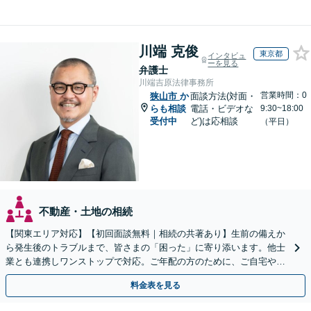
川端 克俊
東京都
インタビュ
ーを見る
弁護士
川端吉原法律事務所
営業時間：0
狭山市
か
面談方法(対面・
らも相談
電話・ビデオな
9:30~18:00
受付中
ど)は応相談
（平日）
不動産・土地の相続
【関東エリア対応】【初回面談無料｜相続の共著あり】生前の備えか
ら発生後のトラブルまで、皆さまの「困った」に寄り添います。他士
業とも連携しワンストップで対応。ご年配の方のために、ご自宅やご
近所への出張相談も実施【秘密厳守｜休日・夜間相談可】
料金表を見る