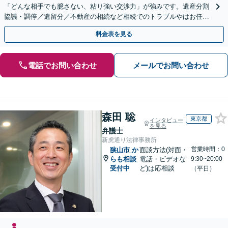
「どんな相手でも臆さない、粘り強い交渉力」が強みです。遺産分割
協議・調停／遺留分／不動産の相続など相続でのトラブルやはお任せ
ください。遺言書や生前贈与など生前対策にも注力
料金表を見る
電話でお問い合わせ
メールでお問い合わせ
森田 聡
東京都
インタビュー
を見る
弁護士
新虎通り法律事務所
営業時間：0
狭山市
か
面談方法(対面・
らも相談
電話・ビデオな
9:30~20:00
受付中
ど)は応相談
（平日）