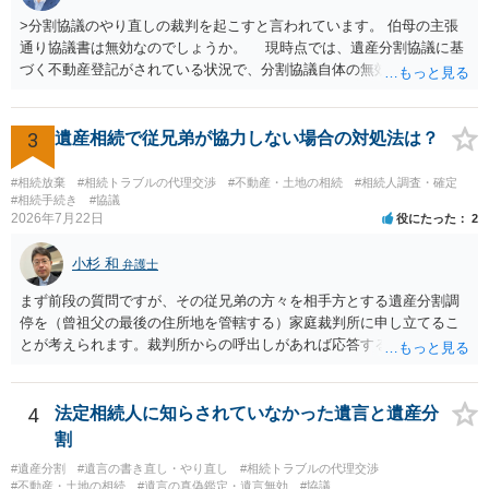
>分割協議のやり直しの裁判を起こすと言われています。 伯母の主張
通り協議書は無効なのでしょうか。 現時点では、遺産分割協議に基
づく不動産登記がされている状況で、分割協議自体の無効を裁判所が
認めたわけではないので、分割協議の効力に影響はありません。 先
方の訴訟の主張及び立証次第ですが、 ・御祖母様の認知能力に関する
医師の意見書、筆跡鑑定 が提出されればその効力が否定される可能性
3
遺産相続で従兄弟が協力しない場合の対処法は？
はありますが、 ・伯母様自身が分割協議に加わっていること ・御祖母
様の意に反する遺産分割協議を行う実益が誰にあったかの立証が困難
#相続放棄
#相続トラブルの代理交渉
#不動産・土地の相続
#相続人調査・確定
であること からすると、実際に遺産分割協議の効力が否定される可能
#相続手続き
#協議
2026年7月22日
役にたった
2
性はそれほど高くない（立証のハードルは非常に高い）ということが
言えると思います。
小杉 和
弁護士
まず前段の質問ですが、その従兄弟の方々を相手方とする遺産分割調
停を（曾祖父の最後の住所地を管轄する）家庭裁判所に申し立てるこ
とが考えられます。裁判所からの呼出しがあれば応答する可能性がま
だあるのではないでしょうか。 後段の質問については、相続放棄は可
能と思われます。時間が思った以上にないので必要書類をてきぱきと
揃える必要があります。その点是非御注意ください。
4
法定相続人に知らされていなかった遺言と遺産分
割
#遺産分割
#遺言の書き直し・やり直し
#相続トラブルの代理交渉
#不動産・土地の相続
#遺言の真偽鑑定・遺言無効
#協議