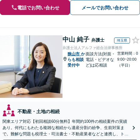
電話でお問い合わせ
メールでお問い合わせ
中山 純子
弁護士
埼玉県
弁護士法人アルファ総合法律事務所
営業時間：0
狭山市
か
面談方法(対面・
らも相談
電話・ビデオな
9:00~20:00
受付中
ど)は応相談
（平日）
不動産・土地の相続
関東エリア対応【初回相談60分無料】年間約100件の相続案件の実績
あり。何代にもわたる複雑な相続から遺産分割の紛争、生前対策ま
で。難解な問題も税理士・司法書士・不動産業者などと連携し、トー