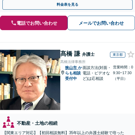
タルサポートで解決へ。まずはお気軽にご相談ください。
料金表を見る
電話でお問い合わせ
メールでお問い合わせ
髙橋 謙
弁護士
東京都
髙橋法律事務所
営業時間：0
狭山市
か
面談方法(対面・
らも相談
電話・ビデオな
9:30~17:30
受付中
ど)は応相談
（平日）
不動産・土地の相続
【関東エリア対応】【初回相談無料】35年以上の弁護士経験で培った