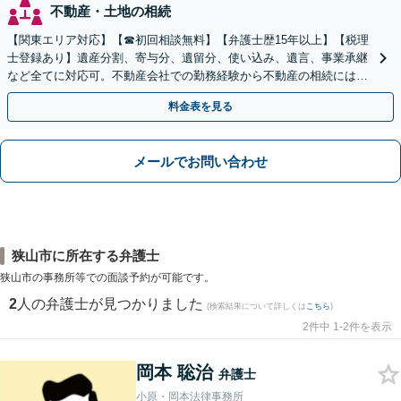
不動産・土地の相続
【関東エリア対応】【☎︎初回相談無料】【弁護士歴15年以上】【税理
士登録あり】遺産分割、寄与分、遺留分、使い込み、遺言、事業承継
など全てに対応可。不動産会社での勤務経験から不動産の相続には特
に的確に対応【出張サービス】【夜間・休日面談】
料金表を見る
メールでお問い合わせ
狭山市に所在する弁護士
狭山市の事務所等での面談予約が可能です。
2
人の弁護士が見つかりました
(検索結果について詳しくは
こちら
)
2件中 1-2件を表示
岡本 聡治
弁護士
小原・岡本法律事務所