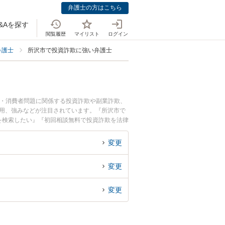
弁護士の方はこちら
&Aを探す
閲覧履歴
マイリスト
ログイン
弁護士
所沢市で投資詐欺に強い弁護士
欺・消費者問題に関係する投資詐欺や副業詐欺、
費用、強みなどが注目されています。『所沢市で
を検索したい』『初回相談無料で投資詐欺を法律
変更
変更
変更