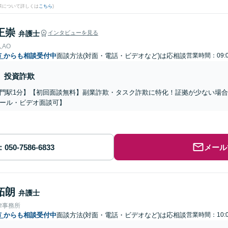
果について詳しくは
こちら
)
正崇
弁護士
インタビューを見る
AO
市
からも相談受付中
面談方法(対面・電話・ビデオなど)は応相談
営業時間：09:0
投資詐欺
門駅1分】【初回面談無料】副業詐欺・タスク詐欺に特化！証拠が少ない場
ール・ビデオ面談可】
メール
拓朗
弁護士
律事務所
市
からも相談受付中
面談方法(対面・電話・ビデオなど)は応相談
営業時間：10:0