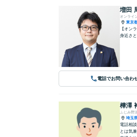
増田 
オンライ
東京
【オンラ
身近さと
電話でお問い合わ
樺澤 
ふじみ野
埼玉
電話相談
とは気兼