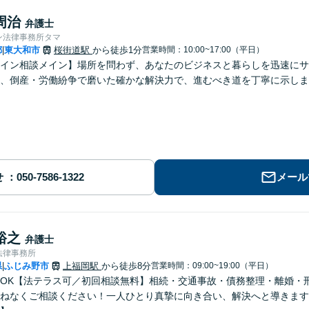
周治
弁護士
ン法律事務所タマ
都
東大和市
桜街道駅
から徒歩1分
営業時間：10:00~17:00（平日）
|
イン相談メイン】場所を問わず、あなたのビジネスと暮らしを迅速にサポ
、倒産・労働紛争で磨いた確かな解決力で、進むべき道を丁寧に示します
せ
メール
裕之
弁護士
法律事務所
県
ふじみ野市
上福岡駅
から徒歩8分
営業時間：09:00~19:00（平日）
|
OK【法テラス可／初回相談無料】相続・交通事故・債務整理・離婚・
ねなくご相談ください！一人ひとり真摯に向き合い、解決へと導きます