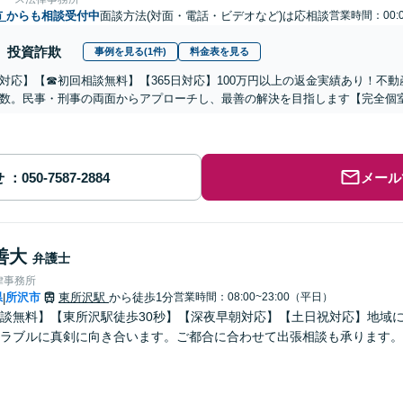
市
からも相談受付中
面談方法(対面・電話・ビデオなど)は応相談
営業時間：00:0
投資詐欺
事例を見る(1件)
料金表を見る
対応】【☎︎初回相談無料】【365日対応】100万円以上の返金実績あり！不
数。民事・刑事の両面からアプローチし、最善の解決を目指します【完全個
せ
メール
善大
弁護士
律事務所
県
所沢市
東所沢駅
から徒歩1分
営業時間：08:00~23:00（平日）
|
談無料】【東所沢駅徒歩30秒】【深夜早朝対応】【土日祝対応】地域
ラブルに真剣に向き合います。ご都合に合わせて出張相談も承ります。