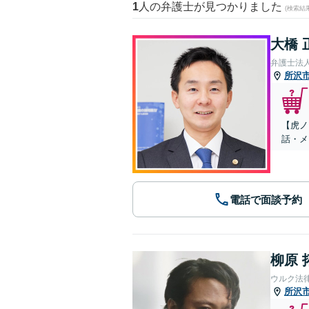
1
人の弁護士が見つかりました
(検索結
大橋 
弁護士法人
所沢
【虎ノ
話・メ
電話で面談予約
柳原 
ウルク法
所沢