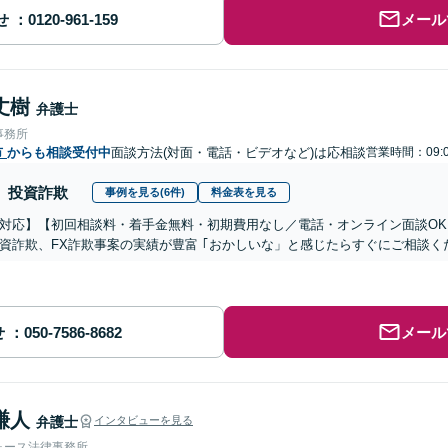
せ
メール
丈樹
弁護士
事務所
市
からも相談受付中
面談方法(対面・電話・ビデオなど)は応相談
営業時間：09:0
投資詐欺
事例を見る(6件)
料金表を見る
対応】【初回相談料・着手金無料・初期費用なし／電話・オンライン面談OK、
資詐欺、FX詐欺事案の実績が豊富 ｢おかしいな」と感じたらすぐにご相談く
せ
メール
謙人
弁護士
インタビューを見る
ォース法律事務所