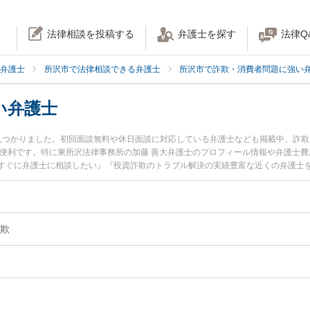
法律相談を投稿する
弁護士を探す
法律Q
弁護士
所沢市で法律相談できる弁護士
所沢市で詐欺・消費者問題に強い
い弁護士
見つかりました。初回面談無料や休日面談に対応している弁護士なども掲載中。詐
き便利です。特に東所沢法律事務所の加藤 善大弁護士のプロフィール情報や弁護士
すぐに弁護士に相談したい』『投資詐欺のトラブル解決の実績豊富な近くの弁護士
』などでお困りの相談者さんにおすすめです。
欺