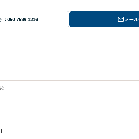
せ
メール
欺
士