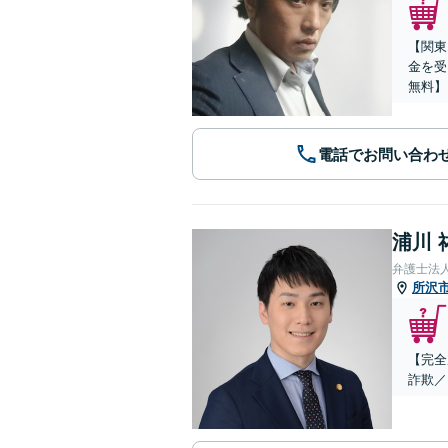
【関東
金を受
無料】
電話でお問い合わ
浦川 
弁護士法
所沢
【完全
詐欺／