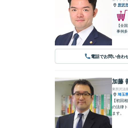
所沢
【全国
事例多
電話でお問い合わ
加藤 
東所沢法
埼玉
【初回相
の法律ト
ます。