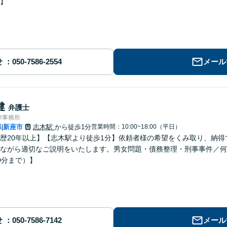
】
せ
メール
健
弁護士
律事務所
県
新座市
志木駅
から徒歩1分
営業時間：10:00~18:00（平日）
|
歴20年以上】【志木駅より徒歩1分】依頼者様の希望をくみ取り、納
ながら適切なご説明をいたします。男女問題・債務整理・刑事事件／何
0分まで）】
せ
メール