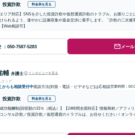
投資詐欺
料金表を見る
エリア対応】SNSを介した投資詐欺や仮想通貨詐欺のトラブル、お困りごと
けられるよう、速やかに証拠収集や返金交渉に着手します。「詐欺の二次被
【Web相談可】
せ
メール
祐輔
弁護士
インタビューを見る
人エッグ
市
からも相談受付中
面談方法(対面・電話・ビデオなど)は応相談
営業時間：00:0
投資詐欺
料金表を見る
成功報酬制(回収額の33％（税込）】【24時間全国対応】情報商材／アフィ
コンサル詐欺／投資詐欺／仮想通貨のトラブルは、お任せください！オンラ