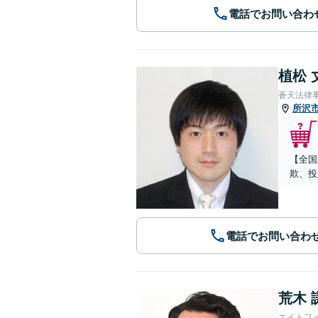
電話でお問い合わ
植松 
蒼天法律
所沢
【全国
欺、投
電話でお問い合わ
荒木 
エイトフ