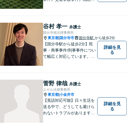
件／土地建物明渡請求事件等
幅広く対応。クレプトマニア
弁護の顕著な実績。夜間の法
律相談・打ち合わせに力を入
谷村 孝一
弁護士
れています。【万全のコロナ
国分寺南法律事務所
対策】お気軽にご相談くださ
東京都
国分寺市
国分寺駅
から徒歩2分
|
い。
【国分寺駅から徒歩2分】民
詳細を見
事・商事事件/刑事事件につい
る
て幅広く対応しています。ま
ずはお気軽にご相談くださ
い。
菅野 律哉
弁護士
エゼル法律事務所
東京都
小金井市
|
【英語対応可能】日々生活を
詳細を見
送る中で、どうしても避けら
る
れないトラブルがあります。
相談の中で皆様のお話をお聞
きし、法律家がお役に立てる