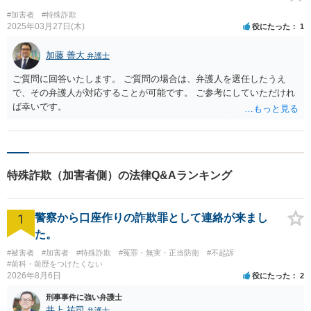
真摯に対応したか、本人にどれだけ反省を促したか、本人にどれだけ今後の
#加害者
#特殊詐欺
生活を具体的にイメージさせたか、どれだけ周囲の人間を説得したかが、保
2025年03月27日(木)
役にたった
1
釈や執行猶予の獲得に大きく関わってきます。当事務所では、そういった労
を惜しまずに、過ちを犯してしまった方の再スタートを全力をあげて応援し
加藤 善大
弁護士
たいと考えています。
ご質問に回答いたします。 ご質問の場合は、弁護人を選任したうえ
で、その弁護人が対応することが可能です。 ご参考にしていただけれ
ば幸いです。
特殊詐欺（加害者側）の法律Q&Aランキング
1
警察から口座作りの詐欺罪として連絡が来まし
た。
#被害者
#加害者
#特殊詐欺
#冤罪・無実・正当防衛
#不起訴
#前科・前歴をつけたくない
2026年8月6日
役にたった
2
刑事事件に強い弁護士
井上 祐司
弁護士