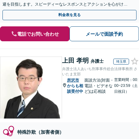
避を目指します。スピーディーなレスポンスとアクションを心がけ、
最善の解決を目指します【電話相談可】
料金表を見る
電話でお問い合わせ
メールで面談予約
上田 孝明
弁護士
埼玉県
弁護士法人あいち刑事事件総合法律事務所 さ
いたま支部
営業時間：00:
所沢市
面談方法(対面・
からも相
電話・ビデオな
00~23:59（土
談受付中
ど)は応相談
日祝日）
特殊詐欺（加害者側）