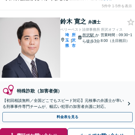
5件中 1-5件を表示
鈴木 寛之
弁護士
ベリーベスト法律事務所 所沢オフィス
埼
所
所沢駅
か
営業時間：09:30~1
玉
沢
|
8:00（土日祝日）
ら徒歩3分
県
市
特殊詐欺（加害者側）
【初回相談無料／全国どこでもスピード対応】元検事の弁護士が率い
る刑事事件専門チームが、幅広い犯罪の加害者弁護に対応。
料金表を見る