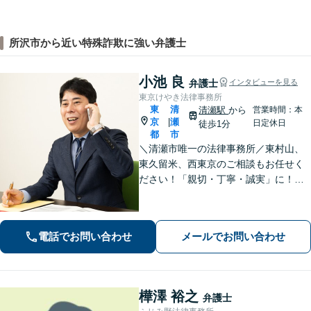
所沢市から近い特殊詐欺に強い弁護士
小池 良
弁護士
インタビューを見る
東京けやき法律事務所
東
清
清瀬駅
から
営業時間：本
京
瀬
|
日定休日
徒歩1分
都
市
＼清瀬市唯一の法律事務所／東村山、
東久留米、西東京のご相談もお任せく
ださい！「親切・丁寧・誠実」に！弁
護士2名でチームを組んで対応。高品質
なリーガルサービスを地元で受けられ
ます！離婚／相続／交通事故／借金／
電話でお問い合わせ
メールでお問い合わせ
不動産／企業法務の相談に対応【清瀬
駅1分】
樺澤 裕之
弁護士