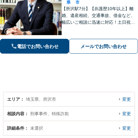
県
市
【所沢駅7分】【弁護歴10年以上】離
婚、遺産相続、交通事故、借金など、
幅広いご相談に迅速に対応！土日祝夜
間も対応◎1人1人に最適な解決方法を
ご提案します。まずはお気軽にご相談
ください！【初回相談無料】
電話でお問い合わせ
メールでお問い合わせ
エリア
埼玉県、所沢市
変更
相談内容
刑事事件、特殊詐欺
変更
詳細条件
未選択
変更