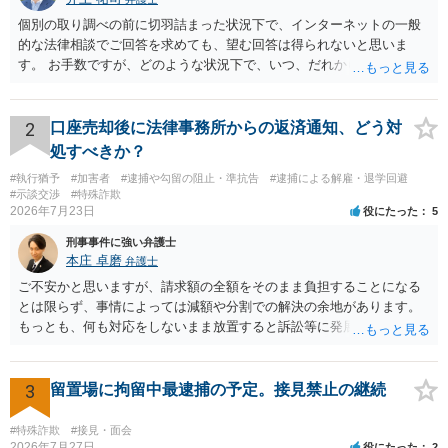
個別の取り調べの前に切羽詰まった状況下で、インターネットの一般
的な法律相談でご回答を求めても、望む回答は得られないと思いま
す。 お手数ですが、どのような状況下で、いつ、だれからどのような
経緯で口座の提供を頼まれ開設したか、それによる詐欺等の収益がど
の程度だと聞いているのかということについて、お近くで詳細な法律
相談を受けられたうえで対処方法を探された方がよいと思われます。
2
口座売却後に法律事務所からの返済通知、どう対
一般論でいえば、任意取り調べの場合、ＩＣレコーダーを持参して取
処すべきか？
り調べ内容を録音することは必須だと考えます。
#執行猶予
#加害者
#逮捕や勾留の阻止・準抗告
#逮捕による解雇・退学回避
#示談交渉
#特殊詐欺
2026年7月23日
役にたった
5
刑事事件に強い弁護士
本庄 卓磨
弁護士
ご不安かと思いますが、請求額の全額をそのまま負担することになる
とは限らず、事情によっては減額や分割での解決の余地があります。
もっとも、何も対応をしないまま放置すると訴訟等に発展してしまう
可能性がありますので、お早めに弁護士にご相談されることをおすす
めします。
3
留置場に拘留中最逮捕の予定。接見禁止の継続
#特殊詐欺
#接見・面会
2026年7月27日
役にたった
2