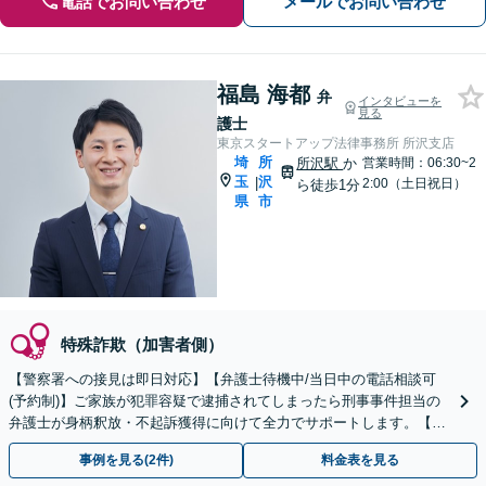
電話でお問い合わせ
メールでお問い合わせ
福島 海都
弁
インタビューを
見る
護士
東京スタートアップ法律事務所 所沢支店
埼
所
所沢駅
か
営業時間：06:30~2
玉
沢
|
2:00（土日祝日）
ら徒歩1分
県
市
特殊詐欺（加害者側）
【警察署への接見は即日対応】【弁護士待機中/当日中の電話相談可
(予約制)】ご家族が犯罪容疑で逮捕されてしまったら刑事事件担当の
弁護士が身柄釈放・不起訴獲得に向けて全力でサポートします。【毎
月100名以上の相談実績】【埼玉県対応】
事例を見る(2件)
料金表を見る