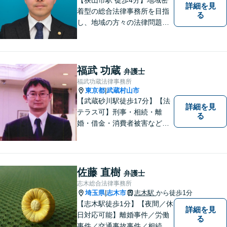
詳細を見
着型の総合法律事務所を目指
る
し、地域の方々の法律問題を
迅速かつ良い解決に導けるよ
う最善を尽くします。 法律問
題でお悩みのことがあればお
気軽にご相談ください。
福武 功蔵
弁護士
福武功蔵法律事務所
東京都
武蔵村山市
|
【武蔵砂川駅徒歩17分】【法
詳細を見
テラス可】刑事・相続・離
る
婚・借金・消費者被害など、
幅広いお困りごとに対応いた
します。いつでも依頼者様の
味方となり、しかるべき方向
へと導いてまいります。まず
佐藤 直樹
弁護士
はお気軽にご相談ください。
志木総合法律事務所
埼玉県
志木市
志木駅
から徒歩1分
|
【志木駅徒歩1分】【夜間／休
詳細を見
日対応可能】離婚事件／労働
る
事件／交通事故事件／相続事