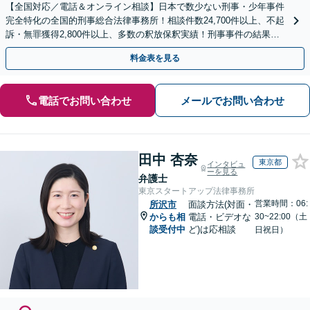
【全国対応／電話＆オンライン相談】日本で数少ない刑事・少年事件
完全特化の全国的刑事総合法律事務所！相談件数24,700件以上、不起
訴・無罪獲得2,800件以上、多数の釈放保釈実績！刑事事件の結果は
弁護士の腕次第で変わります【初回相談無料】
料金表を見る
電話でお問い合わせ
メールでお問い合わせ
田中 杏奈
東京都
インタビュ
ーを見る
弁護士
東京スタートアップ法律事務所
営業時間：06:
所沢市
面談方法(対面・
からも相
電話・ビデオな
30~22:00（土
談受付中
ど)は応相談
日祝日）