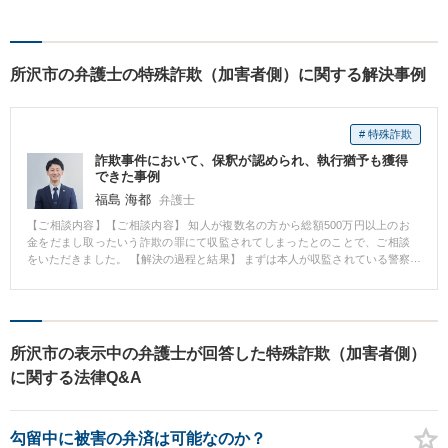
かどうかを一緒に考えていき
ます。 まずはお気軽にご相談
ください。
所沢市の弁護士の特殊詐欺（加害者側）に関する解決事例
# 特殊詐欺
詐欺事件において、保釈が認められ、執行猶予も獲得
できた事例
福島 海都
弁護士
【ご相談内容】【ご相談内容】 知人が複数名の方から総額500万円以上のお
金をだまし取ったいう詐欺の罪にて収監されてしまったとのことで、ご相談
をいただきました。 【解決の過程と結果】 まずは本人が収監されている警察
署に接見に行きました。本人の話をよく伺い、方針を決定しました。関係各
所に連絡し、被害者の方には謝罪文を届ける。被害金額も少しでも賠償をさ
せていただくということでした。また、起訴後は保釈を請求し、在宅の状態
で裁判を受け、最終的には執行猶予を目指していこうというものでした。さ
らに、本人の心のケアも重要です。通常、逮捕勾留されると精神的に不安定
所沢市の表示中の弁護士が回答した特殊詐欺（加害者側）
な状態に置かれるため、弁護人との密なコミュニケーションは不可欠です。
に関する法律Q&A
接見にも労を惜しまず頻繁に訪れるようにしました。その際に、執行猶予後
の生活や仕事をどうするかについても徹底的に話し合いました。結果、保釈
が認められ、執行猶予も獲得できました。現在は、新しい職に就き新生活を
営まれています。 【コメント】 刑事弁護では、弁護人が労を惜しまず対処す
勾留中に被害の弁済は可能なのか？
ることがその後の結果において非常に重要です。例えば、被害者にどれだけ