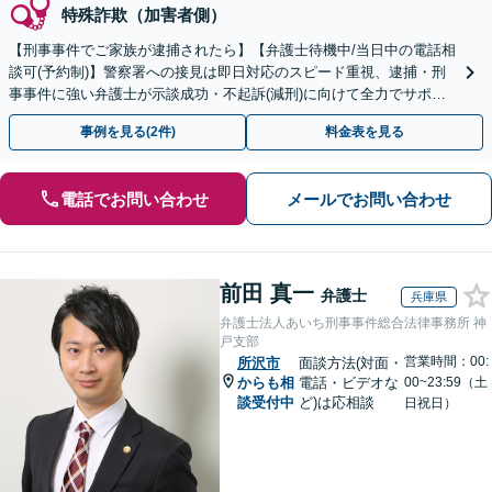
特殊詐欺（加害者側）
【刑事事件でご家族が逮捕されたら】【弁護士待機中/当日中の電話相
談可(予約制)】警察署への接見は即日対応のスピード重視、逮捕・刑
事事件に強い弁護士が示談成功・不起訴(減刑)に向けて全力でサポー
トします。【加害者側の相談専門】
事例を見る(2件)
料金表を見る
電話でお問い合わせ
メールでお問い合わせ
前田 真一
弁護士
兵庫県
弁護士法人あいち刑事事件総合法律事務所 神
戸支部
営業時間：00:
所沢市
面談方法(対面・
からも相
電話・ビデオな
00~23:59（土
談受付中
ど)は応相談
日祝日）