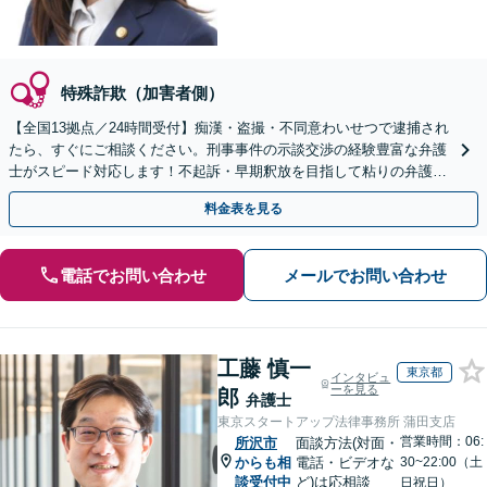
特殊詐欺（加害者側）
【全国13拠点／24時間受付】痴漢・盗撮・不同意わいせつで逮捕され
たら、すぐにご相談ください。刑事事件の示談交渉の経験豊富な弁護
士がスピード対応します！不起訴・早期釈放を目指して粘りの弁護活
動を行います。
料金表を見る
電話でお問い合わせ
メールでお問い合わせ
工藤 慎一
東京都
インタビュ
ーを見る
郎
弁護士
東京スタートアップ法律事務所 蒲田支店
営業時間：06:
所沢市
面談方法(対面・
からも相
電話・ビデオな
30~22:00（土
談受付中
ど)は応相談
日祝日）