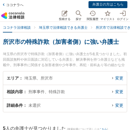
弁護士の方はこちら
ココナラへ
投稿する
探す
閲覧履歴
マイリスト
ログイン
ココナラ法律相談
埼玉県で法律相談できる弁護士
所沢市で法律相談で
所沢市の特殊詐欺（加害者側）に強い弁護士
埼玉県の所沢市で特殊詐欺（加害者側）に強い弁護士が5名見つかりました。初
回面談無料や休日面談に対応している弁護士、解決事例を持つ弁護士なども掲
載中。刑事事件に関係する加害者側や少年事件、再犯・前科あり等の細かな分
野での絞り込み検索もでき便利です。特にベリーベスト法律事務所 所沢オフィ
スの鈴木 寛之弁護士や東京スタートアップ法律事務所 所沢支店の福島 海都弁
エリア
埼玉県、所沢市
変更
護士、東所沢法律事務所の加藤 善大弁護士のプロフィール情報や弁護士費用、
強みなどが注目されています。『所沢市で土日や夜間に発生した特殊詐欺（加
相談内容
刑事事件、特殊詐欺
変更
害者側）のトラブルを今すぐに弁護士に相談したい』『特殊詐欺（加害者側）
のトラブル解決の実績豊富な近くの弁護士を検索したい』『初回相談無料で特
殊詐欺（加害者側）を法律相談できる所沢市内の弁護士に相談予約したい』な
詳細条件
未選択
変更
どでお困りの相談者さんにおすすめです。
5
人の弁護士が見つかりました
(検索結果について詳しくは
こちら
)