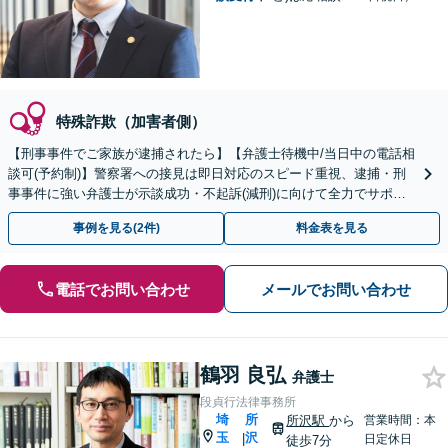
特殊詐欺（加害者側）
【刑事事件でご家族が逮捕されたら】【弁護士待機中/当日中の電話相
談可(予約制)】警察署への接見は即日対応のスピード重視、逮捕・刑
事事件に強い弁護士が示談成功・不起訴(減刑)に向けて全力でサポー
トします。【加害者側の相談専門】
事例を見る(2件)
料金表を見る
電話でお問い合わせ
メールでお問い合わせ
鶴羽 良弘
弁護士
段貞行法律事務所
埼
所
所沢駅
から
営業時間：本
玉
沢
|
日定休日
徒歩7分