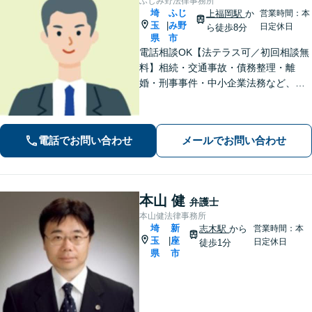
ふじみ野法律事務所
埼
ふじ
上福岡駅
か
営業時間：本
玉
み野
|
日定休日
ら徒歩8分
県
市
電話相談OK【法テラス可／初回相談無
料】相続・交通事故・債務整理・離
婚・刑事事件・中小企業法務など、お
困りごとは気兼ねなくご相談くださ
い！一人ひとり真摯に向き合い、解決
へと導きます【休日夜間対応】【上福
電話でお問い合わせ
メールでお問い合わせ
岡駅8分】【駐車場あり】
本山 健
弁護士
本山健法律事務所
埼
新
志木駅
から
営業時間：本
玉
座
|
日定休日
徒歩1分
県
市