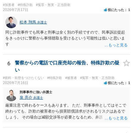
わるため、刑事事件に精通している弁護人を選任されることをお勧め
#加害者
#特殊詐欺
#冤罪・無実・正当防衛
いたします。
2026年7月17日
役にたった
1
松本 翔馬
弁護士
同じ詐欺事件でも民事と刑事は全く別の手続ですので、民事訴訟提起
をきっかけに警察から事情聴取を受けるという可能性は低いと思いま
す
6
警察からの電話で口座売却の報告、特殊詐欺の疑
い
#前科・前歴をつけたくない
#特殊詐欺
#被害者
#冤罪・無実・正当防衛
2026年7月16日
役にたった
1
刑事事件に強い弁護士
泉 亮介
弁護士
厳重注意で終わるケースもあります。 ただ、刑事事件としてはそこで
終わっても、詐欺の被害者から損害賠償請求がされるリスクはあるで
しょう。 その場合は減額交渉等が必要となるため、弁護士を立てるか
ご自身で対応をされる必要が出てくるでしょう。