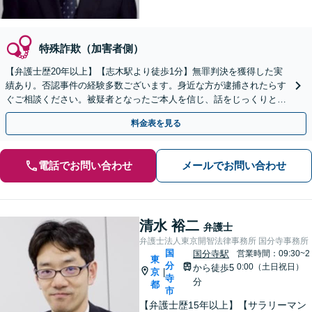
特殊詐欺（加害者側）
【弁護士歴20年以上】【志木駅より徒歩1分】無罪判決を獲得した実
績あり。否認事件の経験多数ございます。身近な方が逮捕されたらす
ぐご相談ください。被疑者となったご本人を信じ、話をじっくりと伺
い、弁護活動を行います。面会も頻繁に対応。
料金表を見る
電話でお問い合わせ
メールでお問い合わせ
清水 裕二
弁護士
弁護士法人東京開智法律事務所 国分寺事務所
国
国分寺駅
営業時間：09:30~2
東
分
0:00（土日祝日）
から徒歩5
京
|
寺
分
都
市
【弁護士歴15年以上】【サラリーマン