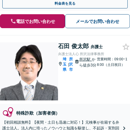
料金表を見る
電話でお問い合わせ
メールでお問い合わせ
石田 俊太郎
弁護士
弁護士法人心 所沢法律事務所
埼
所
所沢駅
か
営業時間：09:00~1
玉
沢
|
8:00（土日祝日）
ら徒歩3分
県
市
特殊詐欺（加害者側）
【初回相談無料】【夜間・土日も迅速に対応！】元検事が在籍する弁
護士法人。法人内に培ったノウハウと知識を駆使し、不起訴・実刑回