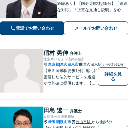
経験あり】【国分寺駅徒歩5分】「迅速
な対応」「正直な見通し説明」を心が
け、遺産相続、勤務先との労働問題を
はじめ、私生活で生じるさまざまな悩
電話でお問い合わせ
メールでお問い合わせ
みに寄り添います！一人ひとりに最適
な解決策をご提案。【夜間・休日相談
可】
稲村 晃伸
弁護士
北多摩いちょう法律事務所
東京都
東久留米市
東久留米駅
から徒歩1分
|
【東久留米駅徒歩1分】地元に
詳細を見
密着した法的サービスを迅速
る
かつ的確に提供します。【当
日／夜間／休日対応可能】法
律トラブルでお悩みの方は、
お気軽にご相談ください。ご
納得のいく解決を目指して、
田島 遼一
弁護士
全力を尽くします。【法テラ
田島遼一法律事務所
ス利用可能】
埼玉県
狭山市
狭山市駅
から徒歩3分
|
【狭山市駅 徒歩4分】地域密