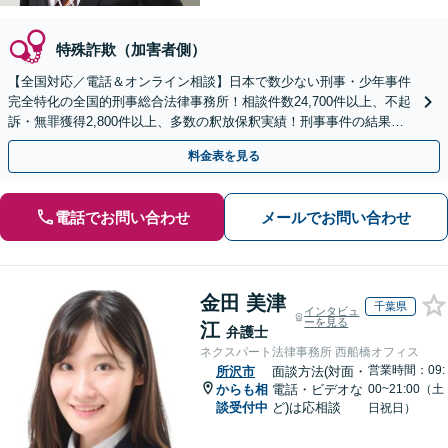
特殊詐欺（加害者側）
【全国対応／電話＆オンライン相談】日本で数少ない刑事・少年事件
完全特化の全国的刑事総合法律事務所！相談件数24,700件以上、不起
訴・無罪獲得2,800件以上、多数の釈放保釈実績！刑事事件の結果は
弁護士の腕次第で変わります【初回相談無料】
料金表を見る
電話でお問い合わせ
メールでお問い合わせ
金田 美津
千葉県
インタビュ
ーを見る
江
弁護士
ネクスパート法律事務所 西船橋オフィス
営業時間：09:
所沢市
面談方法(対面・
からも相
電話・ビデオな
00~21:00（土
談受付中
ど)は応相談
日祝日）