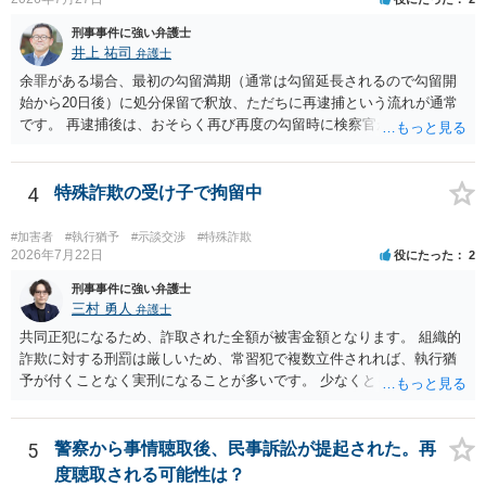
刑事事件に強い弁護士
井上 祐司
弁護士
余罪がある場合、最初の勾留満期（通常は勾留延長されるので勾留開
始から20日後）に処分保留で釈放、ただちに再逮捕という流れが通常
です。 再逮捕後は、おそらく再び再度の勾留時に検察官が接見禁止を
請求し、そのまま接見禁止決定となる流れです。
4
特殊詐欺の受け子で拘留中
#加害者
#執行猶予
#示談交渉
#特殊詐欺
2026年7月22日
役にたった
2
刑事事件に強い弁護士
三村 勇人
弁護士
共同正犯になるため、詐取された全額が被害金額となります。 組織的
詐欺に対する刑罰は厳しいため、常習犯で複数立件されれば、執行猶
予が付くことなく実刑になることが多いです。 少なくとも、執行猶予
を狙うのであれば、被害弁済を行うことがマストになるかと思いま
す。 弁護士を介して共犯者数人で被害弁済を行うこともあります。 保
釈申請については、共犯なので、全て公判請求されるまで難しいです
5
警察から事情聴取後、民事訴訟が提起された。再
が、個別具体的な事情により異なります。 弁護方針により、結果が変
度聴取される可能性は？