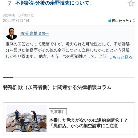
7
不起訴処分後の余罪捜査について。
#加害者
#特殊詐欺
2026年7月14日
役にたった
1
西浦 嘉博
弁護士
推測の回答となって恐縮ですが、考えられる可能性として、不起訴処
分を受けた検察庁がその他の余罪について立件しなかったという見通
しがあり得ます。 他方、もう一つの可能性として、当該余罪について
は他県の管轄なので、他県が捜査を進めている、ないしは当該捜査が
停滞しているということも考え得る所です。 上記、ご参考ください。
特殊詐欺（加害者側）に関連する法律相談コラム
刑事事件
本番した覚えがないのに違約金請求！？
「風俗店」からの架空請求にご注意