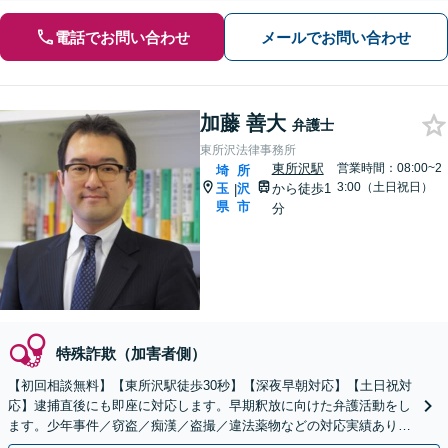
電話でお問い合わせ
メールでお問い合わせ
加藤 善大
弁護士
東所沢法律事務所
東所沢駅
営業時間：08:00~2
埼
所
3:00（土日祝日）
玉
沢
から徒歩1
|
県
市
分
特殊詐欺（加害者側）
【初回相談無料】【東所沢駅徒歩30秒】【深夜早朝対応】【土日祝対
応】逮捕直後にも即座に対応します。早期釈放に向けた弁護活動をし
ます。少年事件／窃盗／痴漢／盗撮／違法薬物などの対応実績あり。
刑事事件は初動が重要です。早めにご相談ください。