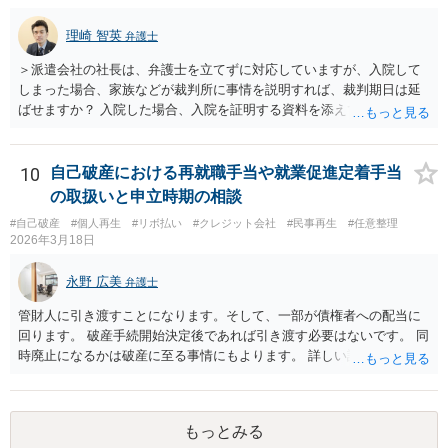
理崎 智英
弁護士
＞派遣会社の社長は、弁護士を立てずに対応していますが、入院して
しまった場合、家族などが裁判所に事情を説明すれば、裁判期日は延
ばせますか？ 入院した場合、入院を証明する資料を添えて、裁判所に
対して期日変更の上申をすれば良いと思います。 ＞口がきけず、字も
書けない、意識が無い場合など、弁護士ではなく家族などの代理人が
裁判延期を申請できますか？ ご家族であっても訴訟代理権はありませ
10
自己破産における再就職手当や就業促進定着手当
んので、ご本人に代わって裁判延期の申請することは出来ません。た
の取扱いと申立時期の相談
だ、事実上、裁判所に対して事情を説明すれば、裁判手続は中止され
#自己破産
#個人再生
#リボ払い
#クレジット会社
#民事再生
#任意整理
ると思います。 ＞本人が出廷できないことを理由に、財産の差し押さ
2026年3月18日
えなどされることはございますでしょうか？ ご本人の状態が回復する
までの間は裁判が中止されるでしょうから、そのような心配はないと
永野 広美
弁護士
思います。
管財人に引き渡すことになります。そして、一部が債権者への配当に
回ります。 破産手続開始決定後であれば引き渡す必要はないです。 同
時廃止になるかは破産に至る事情にもよります。 詳しい話はお問い合
わせください。
もっとみる