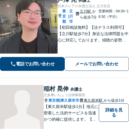
弁護士
日本クレアス弁護士法人 立川支店
東
立
立川駅
か
営業時間：09:30~1
京
川
|
8:30（平日）
ら徒歩7分
都
市
【初回相談無料】【法テラス利用可】
【立川駅徒歩7分】身近な法律問題を中
心に対応しております。傾聴の姿勢と
話しやすい雰囲気作りを大切にしてお
りますので、何かお困りごとがござい
ましたらお気軽にご相談ください。
電話でお問い合わせ
メールでお問い合わせ
【電話相談可】【休日・夜間面談可】
稲村 晃伸
弁護士
北多摩いちょう法律事務所
東京都
東久留米市
東久留米駅
から徒歩1分
|
【東久留米駅徒歩1分】地元に
詳細を見
密着した法的サービスを迅速
る
かつ的確に提供します。【当
日／夜間／休日対応可能】法