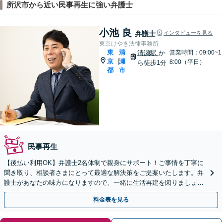
所沢市から近い民事再生に強い弁護士
小池 良
弁護士
インタビューを見る
東京けやき法律事務所
東
清
清瀬駅
か
営業時間：09:00~1
京
瀬
|
8:00（平日）
ら徒歩1分
都
市
民事再生
【後払い利用OK】弁護士2名体制で親身にサポート！ご事情を丁寧に
聞き取り、相談者さまにとって最適な解決策をご提案いたします。弁
護士があなたの味方になりますので、一緒に生活再建を図りましょう
【夜間相談可｜Web面談可】
料金表を見る