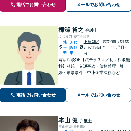
電話でお問い合わせ
メールでお問い合わせ
樺澤 裕之
弁護士
ふじみ野法律事務所
上福岡駅
営業時間：09:00
埼
ふじ
~19:00（平日）
玉
み野
から徒歩8
|
県
市
分
電話相談OK【法テラス可／初回相談無
料】相続・交通事故・債務整理・離
婚・刑事事件・中小企業法務など、お
困りごとは気兼ねなくご相談くださ
い！一人ひとり真摯に向き合い、解決
へと導きます【休日夜間対応】【上福
電話でお問い合わせ
メールでお問い合わせ
岡駅8分】【駐車場あり】
本山 健
弁護士
本山健法律事務所