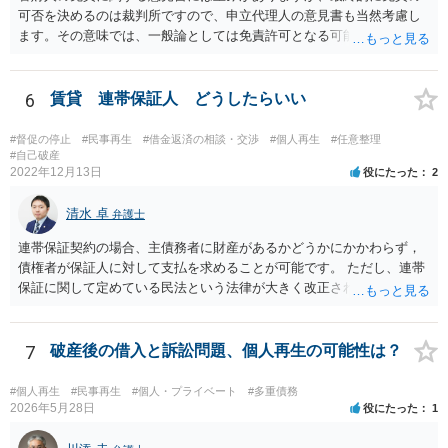
可否を決めるのは裁判所ですので、申立代理人の意見書も当然考慮し
ます。その意味では、一般論としては免責許可となる可能性が全くな
いとはいえないでしょう。ただ、本件で裁量免責の可能性がどの程度
あるのかといった個別事案の問題については、詳しい情報がないため
回答できません。最も事情をよく知っているのは申立代理人だと思い
6
賃貸 連帯保証人 どうしたらいい
ますので、申立代理人から見通しを聞き、あとは代理人を信じましょ
う。
#督促の停止
#民事再生
#借金返済の相談・交渉
#個人再生
#任意整理
#自己破産
2022年12月13日
役にたった
2
清水 卓
弁護士
連帯保証契約の場合、主債務者に財産があるかどうかにかかわらず，
債権者が保証人に対して支払を求めることが可能です。 ただし、連帯
保証に関して定めている民法という法律が大きく改正され、2020年4月
1日から、保証に関する民法のルールが大きく変わっています。 あな
たが連帯保証人になった時期は、この民法改正後の可能性がありま
す。 そのため、連帯保証人になった際に締結した（署名や捺印をし
7
破産後の借入と訴訟問題、個人再生の可能性は？
た）契約書がお手もとにある場合には、その契約書を持参の上、お住
まいの地域の弁護士に直接相談し、適切なアドバイスを受けてみるこ
#個人再生
#民事再生
#個人・プライベート
#多重債務
とをご検討下さい（改正民法が適用される事案の場合、参考のパンフ
2026年5月28日
役にたった
1
レットに記載されているように、極度額（上限額）の定めのない個人
の根保証契約にあたり、無効となる可能性もあります）。 なお、手