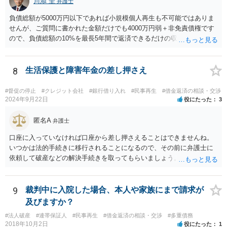
川添 圭
弁護士
もとに契約書がない場合には、相手の弁護士に、あなたが連帯保証人
負債総額が5000万円以下であれば小規模個人再生も不可能ではありま
と記載されている契約書のコピーの提供を求めてみましょう。 （参
せんが、ご質問に書かれた金額だけでも4000万円弱＋非免責債権です
考）民法改正のパンフレット（保証乃ルール）法務省 https://www.moj.
ので、負債総額の10%を最長5年間で返済できるだけの収入があるのか
go.jp/content/001254262.pdf
どうか、そして（小規模個人再生なので）債権者の書面決議の要件を
クリアできるか（具体的には負債総額の過半数を占める債権者がいる
かどうか、債権者が力を合わせて不同意に持っていく可能性がないか
8
生活保護と障害年金の差し押さえ
どうか）が問題でしょう。公開の相談では詳しい事情がわかりません
ので、弁護士へ直接相談した方がよいと思います。
#督促の停止
#クレジット会社
#銀行借り入れ
#民事再生
#借金返済の相談・交渉
2024年9月22日
役にたった
3
匿名A
弁護士
口座に入っていなければ口座から差し押さえることはできませんね。
いつかは法的手続きに移行されることになるので、その前に弁護士に
依頼して破産などの解決手続きを取ってもらいましょう。
9
裁判中に入院した場合、本人や家族にまで請求が
及びますか？
#法人破産
#連帯保証人
#民事再生
#借金返済の相談・交渉
#多重債務
2018年10月2日
役にたった
1