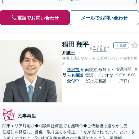
電話でお問い合わせ
メールでお問い合わせ
稲田 翔平
千葉県
インタビュ
ーを見る
弁護士
弁護士法人やがしら 支所柏リバティ法律事務
所
営業時間：0
所沢市
か
面談方法(対面・
らも相談
電話・ビデオな
9:00~18:00
受付中
ど)は応相談
（平日）
民事再生
関東エリア対応◇◆相談料は何度でも無料◇◆ご依頼後は速やかに受
任通知を発送し、督促・取り立てを停止。「今が良ければいい」とい
う考えではなく、5年後10年後も穏やかに生活できるよう、最適解を