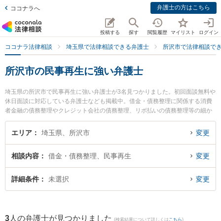
弁護士の方はこちら
ココナラへ
投稿する
探す
閲覧履歴
マイリスト
ログイン
ココナラ法律相談
埼玉県で法律相談できる弁護士
所沢市で法律相談で
所沢市の民事再生に強い弁護士
埼玉県の所沢市で民事再生に強い弁護士が3名見つかりました。初回面談無料や
休日面談に対応している弁護士なども掲載中。借金・債務整理に関係する消費
者金融の債務整理やクレジット会社の債務整理、リボ払いの債務整理等の細か
な分野での絞り込み検索もでき便利です。特に弁護士法人心 所沢法律事務所の
石田 俊太郎弁護士や東京スタートアップ法律事務所 所沢支店の福島 海都弁護
エリア
埼玉県、所沢市
変更
士、段貞行法律事務所の鶴羽 良弘弁護士のプロフィール情報や弁護士費用、強
みなどが注目されています。『所沢市で土日や夜間に発生した民事再生のトラ
相談内容
借金・債務整理、民事再生
変更
ブルを今すぐに弁護士に相談したい』『民事再生のトラブル解決の実績豊富な
近くの弁護士を検索したい』『初回相談無料で民事再生を法律相談できる所沢
市内の弁護士に相談予約したい』などでお困りの相談者さんにおすすめです。
詳細条件
未選択
変更
3
人の弁護士が見つかりました
(検索結果について詳しくは
こちら
)