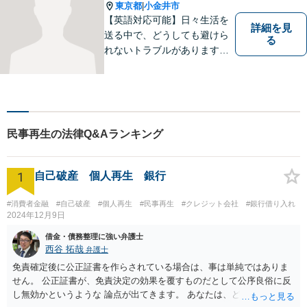
東京都
小金井市
|
【英語対応可能】日々生活を
詳細を見
送る中で、どうしても避けら
る
れないトラブルがあります。
相談の中で皆様のお話をお聞
きし、法律家がお役に立てる
かどうかを一緒に考えていき
ます。 まずはお気軽にご相談
ください。
民事再生の法律Q&Aランキング
1
自己破産 個人再生 銀行
#消費者金融
#自己破産
#個人再生
#民事再生
#クレジット会社
#銀行借り入れ
2024年12月9日
借金・債務整理に強い弁護士
西谷 拓哉
弁護士
免責確定後に公正証書を作らされている場合は、事は単純ではありま
せん。 公正証書が、免責決定の効果を覆すものだとして公序良俗に反
し無効かというような 論点が出てきます。 あなたは、どこかできちん