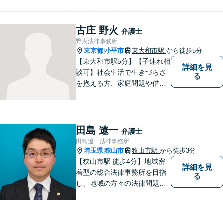
律トラブルでお悩みの方は、
お気軽にご相談ください。ご
納得のいく解決を目指して、
古庄 野火
弁護士
全力を尽くします。【法テラ
野火法律事務所
ス利用可能】
東京都
小平市
東大和市駅
から徒歩5分
|
【東大和市駅5分】【子連れ相
詳細を見
談可】社会生活で生きづらさ
る
を抱える方、家庭問題や借金
問題などでお困りの方に、弁
護士として法律面からサポー
トいたします。【債務初回相
談無料】【分割払い可】【法
田島 遼一
弁護士
テラス利用可】
田島遼一法律事務所
埼玉県
狭山市
狭山市駅
から徒歩3分
|
【狭山市駅 徒歩4分】地域密
詳細を見
着型の総合法律事務所を目指
る
し、地域の方々の法律問題を
迅速かつ良い解決に導けるよ
う最善を尽くします。 法律問
題でお悩みのことがあればお