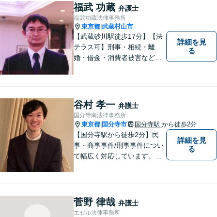
気軽にご相談ください。
福武 功蔵
弁護士
福武功蔵法律事務所
東京都
武蔵村山市
|
【武蔵砂川駅徒歩17分】【法
詳細を見
テラス可】刑事・相続・離
る
婚・借金・消費者被害など、
幅広いお困りごとに対応いた
します。いつでも依頼者様の
味方となり、しかるべき方向
へと導いてまいります。まず
谷村 孝一
弁護士
はお気軽にご相談ください。
国分寺南法律事務所
東京都
国分寺市
国分寺駅
から徒歩2分
|
【国分寺駅から徒歩2分】民
詳細を見
事・商事事件/刑事事件につい
る
て幅広く対応しています。ま
ずはお気軽にご相談くださ
い。
菅野 律哉
弁護士
エゼル法律事務所