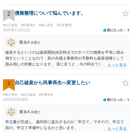
と一度、法律相談や、前回の弁護士の事件処理について相談する機会
を設けてもらう必要が高いと思います。 ネットで広告を出しているよ
うな法律事務所だと、またまずい処理をする法律事務所に相談してし
2
債務整理について悩んでいます。
まう恐れがあるので まずは、下記のURLを参考に、弁護士会が設置・
開催している、債務整理等の相談を受けて今回の一連の流れを踏まえ
#自己破産
#民事再生
#個人再生
#任意整理
て相談されることをお勧め致します。 https://www.horitsu-sodan.jp/so
2021年11月22日
役にたった
3
udan/syakkin.html
匿名A
弁護士
破産するというのは破産開始決定時点でのすべての債務を平等に踏み
倒すということなので，前の弁護士事務所の手数料も破産債権として
踏み倒しの対象になります。 逆に言うと，今の時点で弁護士手数料を
払うと「偏頗弁済（不公平な弁済）」として破産手続きの中で問題に
なるので，方針が決まるまでは支払わない方がいいでしょう。 費用は
法テラスを利用できるなら分割払いができるはずですが，収入や資力
3
自己破産から民事再生へ変更したい
が一定以上だと利用できません。 また，破産にあたって破産管財人と
いうのが付く管財事件になる可能性もありますので，その場合は予納
#個人再生
#自己破産
#民事再生
金という管財人に係る費用（20万円が目安）を別途裁判所に払い込む
2022年3月28日
役にたった
1
必要がありますが，予納金は法テラスが立て替えてくれないので，自
分で用立てる必要があります。
匿名A
弁護士
申立書が完成し、裁判所に提出するのが「申立て」ですので、申立て
前の、申立て準備中になるかと思います。