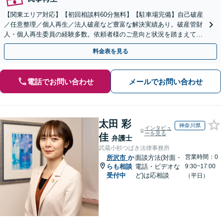
【関東エリア対応】【初回相談料60分無料】【駐車場完備】自己破産
／任意整理／個人再生／法人破産など豊富な解決実績あり。破産管財
人・個人再生委員の経験多数。依頼者様のご意向と状況を踏まえて最
善の解決方法をご提案いたします【休日・夜間対応可】
料金表を見る
電話でお問い合わせ
メールでお問い合わせ
太田 彩
神奈川県
インタビュ
ーを見る
佳
弁護士
武蔵小杉つばき法律事務所
営業時間：0
所沢市
か
面談方法(対面・
らも相談
電話・ビデオな
9:30~17:00
受付中
ど)は応相談
（平日）