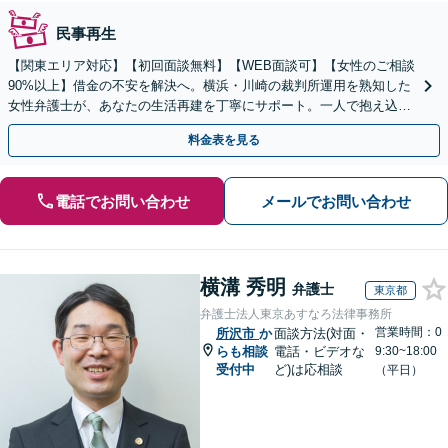
民事再生
【関東エリア対応】【初回面談無料】【WEB面談可】【女性のご相談
90%以上】借金の不安を解決へ。横浜・川崎の裁判所運用を熟知した
女性弁護士が、あなたの生活再建を丁寧にサポート。一人で抱え込ま
ず、新しい人生への一歩をここから踏み出しませんか。
料金表を見る
電話でお問い合わせ
メールでお問い合わせ
横溝 秀明
弁護士
東京都
弁護士法人東京あすなろ法律事務所
営業時間：0
所沢市
か
面談方法(対面・
らも相談
電話・ビデオな
9:30~18:00
受付中
ど)は応相談
（平日）