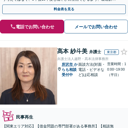
ご提案。借金問題は一人で抱え込まずご相談ください。
料金表を見る
電話でお問い合わせ
メールでお問い合わせ
髙本 紗斗美
弁護士
東京都
弁護士法人越野・髙本法律事務所
営業時間：1
所沢市
か
面談方法(対面・
らも相談
電話・ビデオな
0:00~19:00
受付中
ど)は応相談
（平日）
民事再生
【関東エリア対応】【借金問題の専門部署がある事務所】【相談無