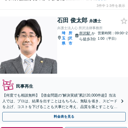
3件中 1-3件を表示
石田 俊太郎
弁護士
弁護士法人心 所沢法律事務所
埼
所
所沢駅
か
営業時間：09:00~2
玉
沢
|
1:00（平日）
ら徒歩3分
県
市
民事再生
【何度でも相談無料】【借金問題の“解決実績”累計20,000件超】当法
人では、プロは、結果を出すことはもちろん、無駄を省き、スピード
を上げ、コストを下げることも大事だと考え、品質を落とすことな
く、費用を可能な限り安くすることにこだわります。
料金表を見る