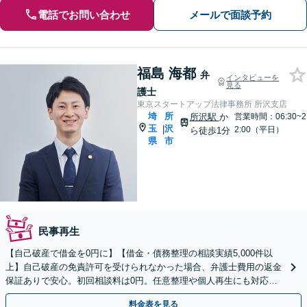
電話でお問い合わせ
メールで面談予約
福島 海都
弁
インタビューを
見る
護士
東京スタートアップ法律事務所 所沢支店
埼
所
所沢駅
か
営業時間：06:30~2
玉
沢
|
2:00（平日）
ら徒歩1分
県
市
民事再生
【自己破産で借金を0円に】【借金・債務整理の相談実績5,000件以
上】自己破産の免責許可を受けられなかった場合、弁護士費用の返金
保証ありで安心。初回相談料は0円。任意整理や個人再生にも対応
【土日祝日・夜間も相談受付】【費用の分割払い可】
料金表を見る