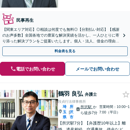
民事再生
【関東エリア対応】◎相談は何度でも無料◎【分割払い対応】【感謝
のお声多数】全国各地での豊富な解決実績を活かし、一人ひとりに寄
り添った解決プランをご提案いたします。個人・法人、借金の理由に
問わず柔軟に対応しますので、まずはお気軽にご相談を
料金表を見る
電話でお問い合わせ
メールでお問い合わせ
鶴羽 良弘
弁護士
段貞行法律事務所
埼
所
所沢駅
か
営業時間：10:00~1
玉
沢
|
7:00（平日）
ら徒歩7分
県
市
【所沢駅7分】【弁護歴10年以上】離
婚、遺産相続、交通事故、借金など、