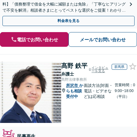
料】「債務整理で借金を大幅に減額または免除」「丁寧なヒアリング
で不安を解消」相談者さまにとってベストな選択をご提案！わかりや
すく丁寧に説明するのでご安心ください【休日・夜間相談可】
料金表を見る
電話でお問い合わせ
メールでお問い合わせ
髙野 鉄平
群馬県
インタビュ
ーを見る
弁護士
髙野法律事務所
営業時間：0
所沢市
か
面談方法(対面・
らも相談
電話・ビデオな
9:00~18:00
受付中
ど)は応相談
（平日）
民事再生