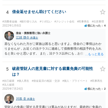
4
借金返せません助けてください
#消費者金融
#銀行借り入れ
#リボ払い
#クレジット会社
#民事再生
#任意整理
2022年1月6日
役にたった
4
借金・債務整理に強い弁護士
江頭 啓介
弁護士
居なくなられた方がご家族は困ると思いますよ。借金のご事情はわか
りませんが，お近くの法テラスに連絡して債務整理の相談予約を入れ
ると良いかと思います。 また，法テラス以外にも，お住いの都道府県
弁護士会でも相談窓口があると思いますので，インターネットで検索
してみてください。
5
破産管財人の意見書に対する裁量免責の可能性
は？
#自己破産
#個人再生
#借金返済の相談・交渉
#個人・プライベート
#民事再生
#法人破産
2025年7月24日
役にたった
2
川添 圭
弁護士
管財人の免責に関する意見書には重みがありますが、最終的に免責の