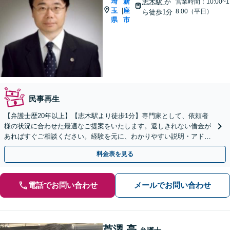
埼
新
志木駅
か
営業時間：10:00~1
玉
座
|
8:00（平日）
ら徒歩1分
県
市
民事再生
【弁護士歴20年以上】【志木駅より徒歩1分】専門家として、依頼者
様の状況に合わせた最適なご提案をいたします。返しきれない借金が
あればすぐご相談ください。経験を元に、わかりやすい説明・アドバ
イスをいたします【初回面談無料】
料金表を見る
電話でお問い合わせ
メールでお問い合わせ
芦澤 亮