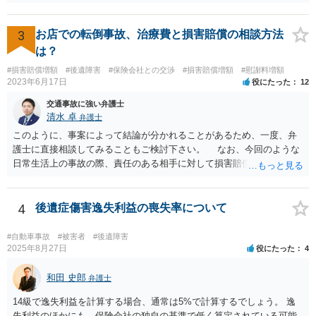
は譲歩させられることが多いように思います。 LAC基準の弁護士さん
ならほとんど充足できるか多くが返ってくるイメージなので頼むのも
いいかなと思うのですが。 →LAC基準でもそうかもしれませんし、交
3
お店での転倒事故、治療費と損害賠償の相談方法
通事故事案ではより定額の費用としている法律事務所も多いように思
は？
います。費用面も含めて、弁護士さんを検討してみるとよいかもしれ
#損害賠償増額
#後遺障害
#保険会社との交渉
#損害賠償増額
#慰謝料増額
ませんね。 かなり具体的な話も多くなっているので、法律事務所に問
2023年6月17日
役にたった
12
い合わせてみるとよいと思います。
交通事故に強い弁護士
清水 卓
弁護士
このように、事案によって結論が分かれることがあるため、一度、弁
護士に直接相談してみることもご検討下さい。 なお、今回のような
日常生活上の事故の際、責任のある相手に対して損害賠償請求する際
の弁護士費用がご加入の保険から出る特約が付いている場合がありま
す（ご自宅の火災保険や自動車の任意保険等を確認してみて下さい。
加入したつもりがなくても、確認してみたら付いていたということが
4
後遺症傷害逸失利益の喪失率について
ありますので）。
#自動車事故
#被害者
#後遺障害
2025年8月27日
役にたった
4
和田 史郎
弁護士
14級で逸失利益を計算する場合、通常は5%で計算するでしょう。 逸
失利益のほかにも、保険会社の独自の基準で低く算定されている可能