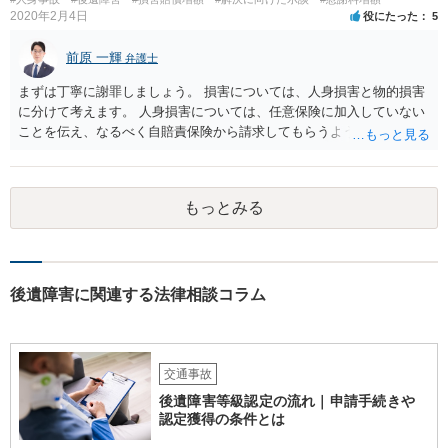
2020年2月4日
役にたった
5
前原 一輝
弁護士
まずは丁寧に謝罪しましょう。 損害については、人身損害と物的損害
に分けて考えます。 人身損害については、任意保険に加入していない
ことを伝え、なるべく自賠責保険から請求してもらうようお願いして
ください。 また、治療については、健康保険を使ってもらうようにお
願いしてください。 物的損害については、請求の根拠を精査する必要
があり、写真や見積書を送ってもらい、請求金額が正当化をちゃんと
もっとみる
チェックする必要があります。 相談者様の資力がどれだけあるのかは
分かりませんが、資力に応じた対応をして行くほかありません。 訴訟
にならないようにするには、被害者の納得するような金額を提示する
しかありません。ご相談者様の誠意が伝わっているかや、 被害者のキ
ャラクターの問題もあるので、どうすればよいのかという正解はあり
後遺障害に関連する法律相談コラム
ません。どのように対応しても、訴訟に持っていく人もいます。 一人
で交渉をすることは相当大変だと思うので、弁護士に面談のうえ、場
合によっては交渉を任せた方がいいかもしれません。
交通事故
後遺障害等級認定の流れ｜申請手続きや
認定獲得の条件とは