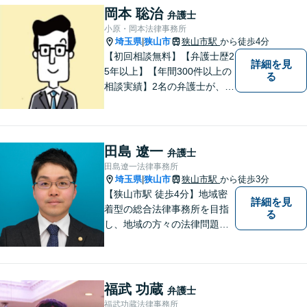
談無料】【分割払い可】【法
岡本 聡治
弁護士
テラス利用可】
小原・岡本法律事務所
埼玉県
狭山市
狭山市駅
から徒歩4分
|
【初回相談無料】【弁護士歴2
詳細を見
5年以上】【年間300件以上の
る
相談実績】2名の弁護士が、さ
まざまな問題を解決します！
【離婚】不倫の慰謝料請求、
財産分与、養育費など、ご相
談ください【相続】税理士や
田島 遼一
弁護士
司法書士などと連携し、複雑
田島遼一法律事務所
な案件も対応。【狭山市駅4
埼玉県
狭山市
狭山市駅
から徒歩3分
|
分】
【狭山市駅 徒歩4分】地域密
詳細を見
着型の総合法律事務所を目指
る
し、地域の方々の法律問題を
迅速かつ良い解決に導けるよ
う最善を尽くします。 法律問
題でお悩みのことがあればお
気軽にご相談ください。
福武 功蔵
弁護士
福武功蔵法律事務所