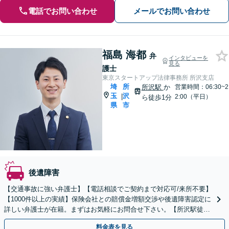
電話でお問い合わせ
メールでお問い合わせ
福島 海都
弁
インタビューを
見る
護士
東京スタートアップ法律事務所 所沢支店
埼
所
所沢駅
か
営業時間：06:30~2
玉
沢
|
2:00（平日）
ら徒歩1分
県
市
後遺障害
【交通事故に強い弁護士】【電話相談でご契約まで対応可/来所不要】
【1000件以上の実績】保険会社との賠償金増額交渉や後遺障害認定に
詳しい弁護士が在籍。まずはお気軽にお問合せ下さい。【所沢駅徒歩
1分】
料金表を見る