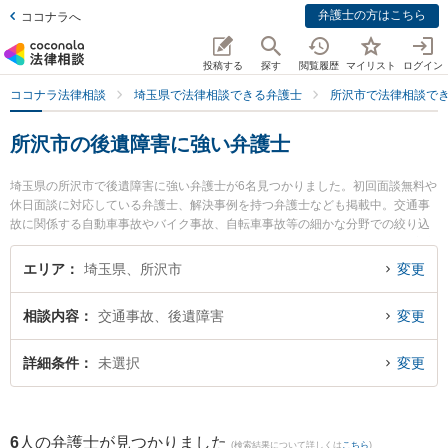
弁護士の方はこちら
ココナラへ
投稿する
探す
閲覧履歴
マイリスト
ログイン
ココナラ法律相談
埼玉県で法律相談できる弁護士
所沢市で法律相談で
所沢市の後遺障害に強い弁護士
埼玉県の所沢市で後遺障害に強い弁護士が6名見つかりました。初回面談無料や
休日面談に対応している弁護士、解決事例を持つ弁護士なども掲載中。交通事
故に関係する自動車事故やバイク事故、自転車事故等の細かな分野での絞り込
み検索もでき便利です。特にベリーベスト法律事務所 所沢オフィスの鈴木 寛之
弁護士や東京スタートアップ法律事務所 所沢支店の福島 海都弁護士、弁護士法
エリア
埼玉県、所沢市
変更
人アルファ総合法律事務所の中山 純子弁護士のプロフィール情報や弁護士費
用、強みなどが注目されています。『所沢市で土日や夜間に発生した後遺障害
相談内容
交通事故、後遺障害
変更
のトラブルを今すぐに弁護士に相談したい』『後遺障害のトラブル解決の実績
豊富な近くの弁護士を検索したい』『初回相談無料で後遺障害を法律相談でき
る所沢市内の弁護士に相談予約したい』などでお困りの相談者さんにおすすめ
詳細条件
未選択
変更
です。
6
人の弁護士が見つかりました
(検索結果について詳しくは
こちら
)