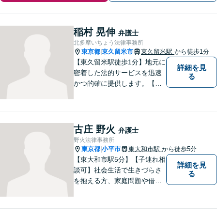
稲村 晃伸
弁護士
北多摩いちょう法律事務所
東京都
東久留米市
東久留米駅
から徒歩1分
|
【東久留米駅徒歩1分】地元に
詳細を見
密着した法的サービスを迅速
る
かつ的確に提供します。【当
日／夜間／休日対応可能】法
律トラブルでお悩みの方は、
お気軽にご相談ください。ご
納得のいく解決を目指して、
古庄 野火
弁護士
全力を尽くします。【法テラ
野火法律事務所
ス利用可能】
東京都
小平市
東大和市駅
から徒歩5分
|
【東大和市駅5分】【子連れ相
詳細を見
談可】社会生活で生きづらさ
る
を抱える方、家庭問題や借金
問題などでお困りの方に、弁
護士として法律面からサポー
トいたします。【債務初回相