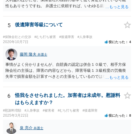
性もありそうですね。 弁護士に依頼すれば、いわゆる裁判基準程度の
増額が期待できると思います。
5
後遺障害等級について
#保険会社との交渉
#むち打ち被害
#後遺障害
#人身事故
2020年10月7日
役にたった
4
藤岡 隆夫
弁護士
事情がよく分かりませんが、自賠責の認定は併合１０級で、相手方保
険会社の主張は、障害の内容などから、障害等級１３級程度の労働喪
失率で損害金額を計算すべきとの主張をしているのではないでしょう
か。 こちらの弁護士の責任ではなく、相手保険会社の姿勢が原因です
ので、弁護士を交代しても状況は変わらないでしょう。今の弁護士と
十分に打ち合わせをすることが重要だと思います。
6
怪我をさせられました。加害者は未成年。慰謝料
はもらえますか？
#慰謝料増額
#人身事故
#被害者
#むち打ち被害
#後遺障害
2025年3月22日
役にたった
8
泉 亮介
弁護士