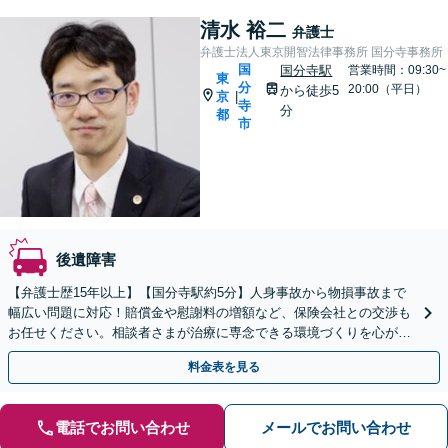
清水 裕二
弁護士
弁護士法人東京開智法律事務所 国分寺事務所
国
国分寺駅
営業時間：09:30~
東
分
20:00（平日）
から徒歩5
京
|
寺
分
都
市
後遺障害
【弁護士歴15年以上】【国分寺駅約5分】人身事故から物損事故まで
幅広い問題に対応！賠償金や慰謝料の増額など、保険会社との交渉も
お任せください。相談者さまが治療に専念できる環境づくりを心がけ
ています。【弁護士費用特約の利用可】
料金表を見る
電話でお問い合わせ
メールでお問い合わせ