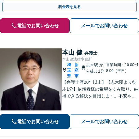
【弁護士特約利用可】【初回相談無料】【上福岡駅8分】
料金表を見る
電話でお問い合わせ
メールでお問い合わせ
本山 健
弁護士
本山健法律事務所
埼
新
志木駅
か
営業時間：10:00~1
玉
座
|
8:00（平日）
ら徒歩1分
県
市
【弁護士歴20年以上】【志木駅より徒
歩1分】依頼者様の希望をくみ取り、納
得できる解決を目指します。不安や疑
問に寄り添いながら適切なご説明をい
たします。男女問題・債務整理・刑事
事件／何でも遠慮せずご相談ください
電話でお問い合わせ
メールでお問い合わせ
【初回面談無料（30分まで）】