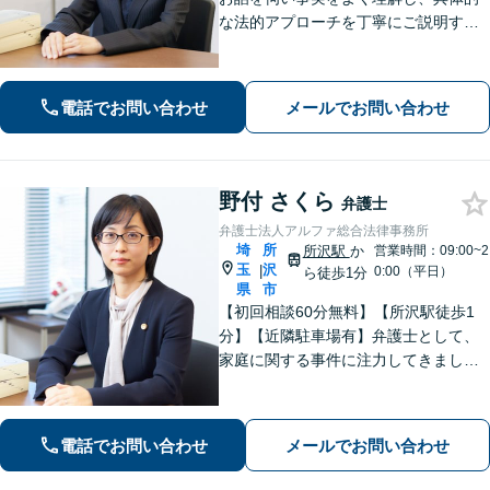
な法的アプローチを丁寧にご説明する
ことを心掛けています。皆様の困りご
とに寄り添い、可能な解決策を探すお
手伝いをいたします。どうぞお気軽に
電話でお問い合わせ
メールでお問い合わせ
ご相談ください。
野付 さくら
弁護士
弁護士法人アルファ総合法律事務所
埼
所
所沢駅
か
営業時間：09:00~2
玉
沢
|
0:00（平日）
ら徒歩1分
県
市
【初回相談60分無料】【所沢駅徒歩1
分】【近隣駐車場有】弁護士として、
家庭に関する事件に注力してきまし
た。依頼者さまに寄り添い、全力でサ
ポートいたします。【完全個室でプラ
イバシー配慮】【当日・夜間（18時ま
電話でお問い合わせ
メールでお問い合わせ
で）の相談可】