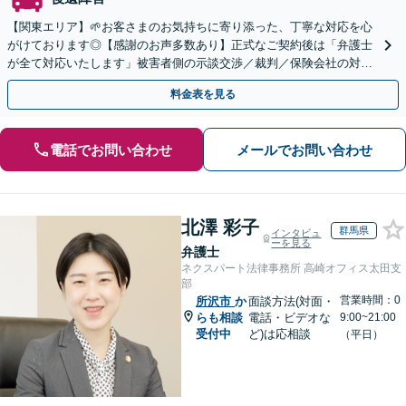
【関東エリア】🌱お客さまのお気持ちに寄り添った、丁寧な対応を心
がけております◎【感謝のお声多数あり】正式なご契約後は「弁護士
が全て対応いたします」被害者側の示談交渉／裁判／保険会社の対応
／むち打ち／物損事故のご相談はお任せください。
料金表を見る
電話でお問い合わせ
メールでお問い合わせ
北澤 彩子
群馬県
インタビュ
ーを見る
弁護士
ネクスパート法律事務所 高崎オフィス太田支
部
営業時間：0
所沢市
か
面談方法(対面・
らも相談
電話・ビデオな
9:00~21:00
受付中
ど)は応相談
（平日）