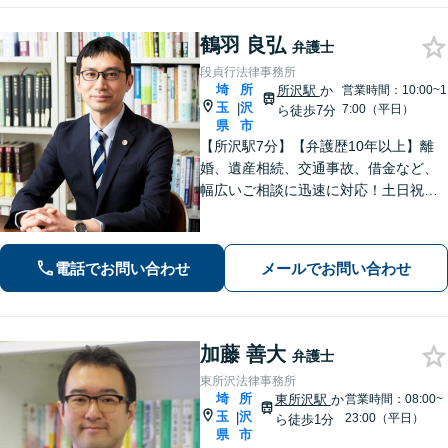
鶴羽 良弘
弁護士
段貞行法律事務所
埼
所
所沢駅
か
営業時間：10:00~1
玉
沢
|
7:00（平日）
ら徒歩7分
県
市
【所沢駅7分】【弁護歴10年以上】離
婚、遺産相続、交通事故、借金など、
幅広いご相談に迅速に対応！土日祝夜
間も対応◎1人1人に最適な解決方法を
ご提案します。まずはお気軽にご相談
ください！【初回相談無料】
電話でお問い合わせ
メールでお問い合わせ
加藤 善大
弁護士
東所沢法律事務所
埼
所
東所沢駅
か
営業時間：08:00~
玉
沢
|
23:00（平日）
ら徒歩1分
県
市