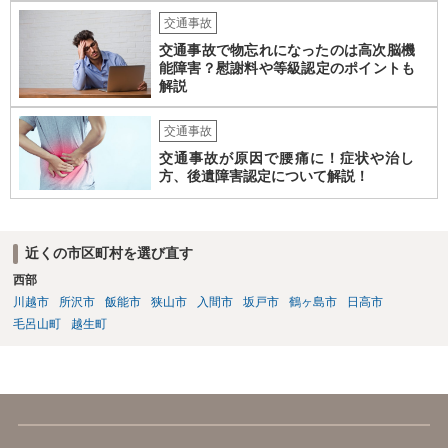
交通事故
交通事故で物忘れになったのは高次脳機
能障害？慰謝料や等級認定のポイントも
解説
交通事故
交通事故が原因で腰痛に！症状や治し
方、後遺障害認定について解説！
近くの市区町村を選び直す
西部
川越市
所沢市
飯能市
狭山市
入間市
坂戸市
鶴ヶ島市
日高市
毛呂山町
越生町