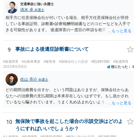
交通事故に強い弁護士
清水 卓
弁護士
相手方に任意保険会社が付いている場合、相手方任意保険会社が所持
している事故証明、診断書•診療報酬明細書などのコピーなどを入手で
きる可能性があります。 後遺障害の一度目の申請を相手方任意保険会
社を通じて行なっている場合（事前認定）、後遺障害診断書や認定結
果と認定理由書も相手方任意保険会社から入手できる可能性がありま
す。 これらが難しくても、通院していた病院のカルテを取り付けるこ
9
事故による後遺症診断書について
と等で代替が可能な場合もあります。 事故からどの程度期間が経過し
ているがが定かではありませんが、昨年４月から既に１年半年程度経
#後遺障害
#自動車事故
#被害者
#保険会社との交渉
#慰謝料増額
#後遺障害
過しており、時効なども意識しながら対応をしておきたいところで
2022年6月6日
役にたった
3
す。 待っていても事態が打開しない可能性もあるため、依頼の対応が
可能な弁護士に個別に問い合わせ、上記の方法等を参考に進め方を相
佐山 亮介
弁護士
談してみるのが望ましいかもしれません。
どの期間治療費を出すか、という問題はありますが、保険会社からあ
なたへの治療費の支払期限は本来存在しないはずです。もし急かされ
ているなら騙されています。うまく丸め込まれないようご注意下さ
い。 診療内科の費用を払ってもらえるかどうかは絶対の保証はありま
せんが、受診したならば提出すべきです。
10
無保険で事故を起こした場合の示談交渉はどのよ
うにすればいいでしょうか？
#人身事故
#後遺障害
#損害賠償増額
#解決に向けた示談
#慰謝料増額