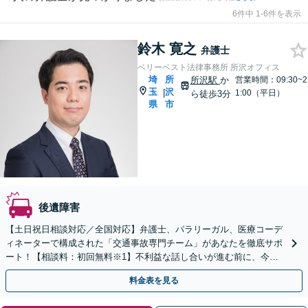
6件中 1-6件を表示
鈴木 寛之
弁護士
ベリーベスト法律事務所 所沢オフィス
埼
所
所沢駅
か
営業時間：09:30~2
玉
沢
|
1:00（平日）
ら徒歩3分
県
市
後遺障害
【土日祝日相談対応／全国対応】弁護士、パラリーガル、医療コーデ
ィネーターで構成された「交通事故専門チーム」があなたを徹底サポ
ート！【相談料：初回無料※1】不利益な話し合いが進む前に、今す
ぐ相談！
料金表を見る