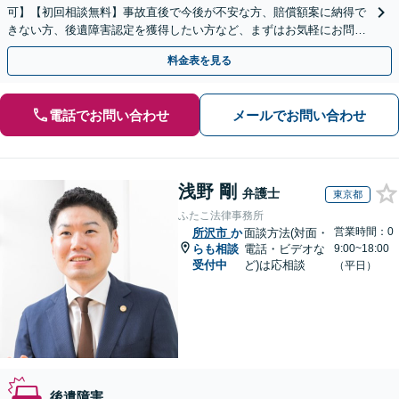
可】【初回相談無料】事故直後で今後が不安な方、賠償額案に納得で
きない方、後遺障害認定を獲得したい方など、まずはお気軽にお問い
合わせください。
料金表を見る
電話でお問い合わせ
メールでお問い合わせ
浅野 剛
弁護士
東京都
ふたこ法律事務所
営業時間：0
所沢市
か
面談方法(対面・
らも相談
電話・ビデオな
9:00~18:00
受付中
ど)は応相談
（平日）
後遺障害