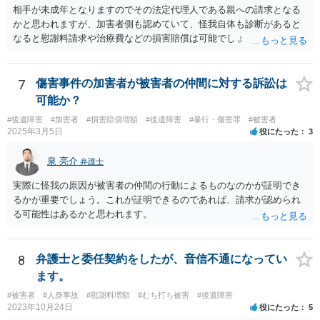
相手が未成年となりますのでその法定代理人である親への請求となる
かと思われますが、加害者側も認めていて、怪我自体も診断があると
なると慰謝料請求や治療費などの損害賠償は可能でしょう。 整骨院へ
の通院は医師からの指示がない場合は治療に必要な通院と評価されな
い場合が多いです。 また、保険会社から提案される金額は低めに出さ
れることも多いため、その交渉のために弁護士を入れるということも
7
傷害事件の加害者が被害者の仲間に対する訴訟は
考えられるかと思われます。
可能か？
#後遺障害
#加害者
#損害賠償増額
#後遺障害
#暴行・傷害罪
#被害者
2025年3月5日
役にたった
3
泉 亮介
弁護士
実際に怪我の原因が被害者の仲間の行動によるものなのかが証明でき
るかが重要でしょう。これが証明できるのであれば、請求が認められ
る可能性はあるかと思われます。
8
弁護士と委任契約をしたが、音信不通になってい
ます。
#被害者
#人身事故
#慰謝料増額
#むち打ち被害
#後遺障害
2023年10月24日
役にたった
5