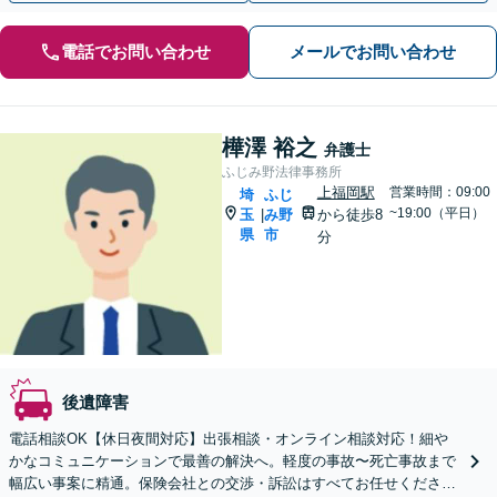
電話でお問い合わせ
メールでお問い合わせ
樺澤 裕之
弁護士
ふじみ野法律事務所
上福岡駅
営業時間：09:00
埼
ふじ
~19:00（平日）
玉
み野
から徒歩8
|
県
市
分
後遺障害
電話相談OK【休日夜間対応】出張相談・オンライン相談対応！細や
かなコミュニケーションで最善の解決へ。軽度の事故〜死亡事故まで
幅広い事案に精通。保険会社との交渉・訴訟はすべてお任せください