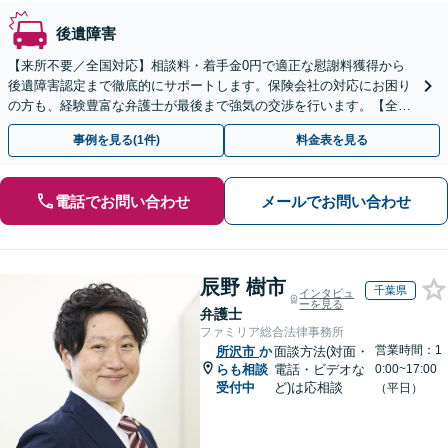
後遺障害
【来所不要／全国対応】相談料・着手金0円で適正な慰謝料獲得から
後遺障害認定まで徹底的にサポートします。保険会社の対応にお困り
の方も、経験豊富な弁護士が最後まで強気の交渉を行います。【全国
13拠点】お気軽にご相談ください。
事例を見る(1件)
料金表を見る
電話でお問い合わせ
メールでお問い合わせ
辰野 樹市
千葉県
インタビュ
ーを見る
弁護士
ファミリア総合法律事務所
営業時間：1
所沢市
か
面談方法(対面・
らも相談
電話・ビデオな
0:00~17:00
受付中
ど)は応相談
（平日）