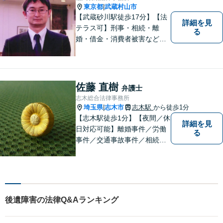
東京都
武蔵村山市
|
【武蔵砂川駅徒歩17分】【法
詳細を見
テラス可】刑事・相続・離
る
婚・借金・消費者被害など、
幅広いお困りごとに対応いた
します。いつでも依頼者様の
味方となり、しかるべき方向
へと導いてまいります。まず
佐藤 直樹
弁護士
はお気軽にご相談ください。
志木総合法律事務所
埼玉県
志木市
志木駅
から徒歩1分
|
【志木駅徒歩1分】【夜間／休
詳細を見
日対応可能】離婚事件／労働
る
事件／交通事故事件／相続事
件／土地建物明渡請求事件等
幅広く対応。クレプトマニア
弁護の顕著な実績。夜間の法
律相談・打ち合わせに力を入
れています。【万全のコロナ
後遺障害の法律Q&Aランキング
対策】お気軽にご相談くださ
い。