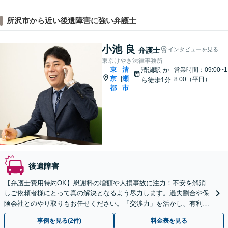
所沢市から近い後遺障害に強い弁護士
小池 良
弁護士
インタビューを見る
東京けやき法律事務所
東
清
清瀬駅
か
営業時間：09:00~1
京
瀬
|
8:00（平日）
ら徒歩1分
都
市
後遺障害
【弁護士費用特約OK】慰謝料の増額や人損事故に注力！不安を解消
しご依頼者様にとって真の解決となるよう尽力します。過失割合や保
険会社とのやり取りもお任せください。「交渉力」を活かし、有利な
条件での示談成立を目指します。【夜間・休日の相談可能】
事例を見る(2件)
料金表を見る