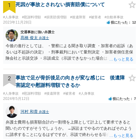
1
死因が事故とされない損害賠償について
#人身事故
#慰謝料増額
#損害賠償増額
#後遺障害
#被害者
#自動車事故
2023年11月28日
役にたった
12
交通事故に強い弁護士
髙橋 俊太
弁護士
今後の進行としては、 ・警察による聞き取り調査 ・加害者の起訴（あ
るいは不起訴の決定） ・刑事裁判において量刑決定 ・加害者側任意保
険会社と示談交渉 ・示談成立（示談できなかった場合は裁判） となり
ます。なお、警察では、お母様の生前のご様子やご遺族の被害感情、
加害者に対する処罰感情など尋ねられるはずですので、率直にお答え
になるとよいと思います。
2
事故で足が骨折後足の向きが変な感じに 後遺障
害認定や慰謝料増額できるか
#人身事故
#慰謝料増額
#後遺障害
#被害者
#人身事故
2024年5月12日
役にたった
7
河村 和貴
弁護士
弁護士費用も損害額合計の一割増を上限として計上して要求できると
聞いたのですがそうでしょうか。 →訴訟までやるのであればそのよう
に請求することになるはずですが、示談で終わらせる場合には、そこ