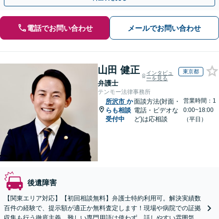
電話でお問い合わせ
メールでお問い合わせ
山田 健正
東京都
インタビュ
ーを見る
弁護士
テンモー法律事務所
営業時間：1
所沢市
か
面談方法(対面・
らも相談
電話・ビデオな
0:00~18:00
受付中
ど)は応相談
（平日）
後遺障害
【関東エリア対応】【初回相談無料】弁護士特約利用可。解決実績数
百件の経験で、提示額が適正か無料査定します！現場や病院での証拠
収集も行う徹底主義。難しい専門用語は使わず、話しやすい雰囲気で