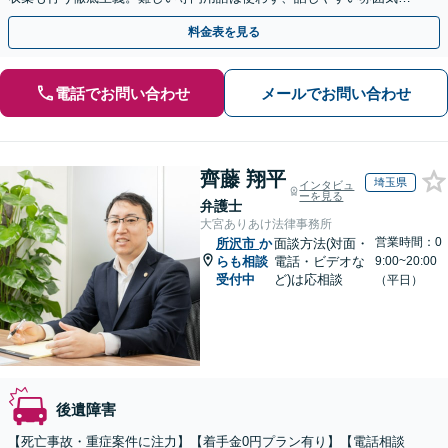
親身にサポート。オンラインは全国どこからでも相談OK。
料金表を見る
電話でお問い合わせ
メールでお問い合わせ
齊藤 翔平
埼玉県
インタビュ
ーを見る
弁護士
大宮ありあけ法律事務所
営業時間：0
所沢市
か
面談方法(対面・
らも相談
電話・ビデオな
9:00~20:00
受付中
ど)は応相談
（平日）
後遺障害
【死亡事故・重症案件に注力】【着手金0円プラン有り】【電話相談