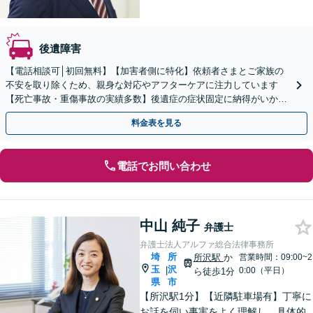
後遺障害
【電話相談可│初回無料】【加害者側に特化】依頼者さまとご家族の
不安を取り除くため、親身な対応やアフターケアに注力しています
【死亡事故・重傷事故の実績多数】後遺症の症状固定に納得がいかな
い場合はご相談ください【夜間面談可】【バリアフリー対応】
料金表を見る
電話でお問い合わせ
中山 純子
弁護士
弁護士法人アルファ総合法律事務所
埼
所
所沢駅
か
営業時間：09:00~2
玉
沢
|
0:00（平日）
ら徒歩1分
県
市
【所沢駅1分】【近隣駐車場有】丁寧に
お話を伺い事実をよく理解し、具体的