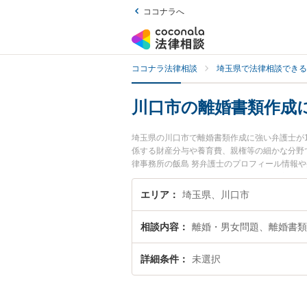
ココナラへ
ココナラ法律相談
埼玉県で法律相談できる
川口市の離婚書類作成
埼玉県の川口市で離婚書類作成に強い弁護士が
係する財産分与や養育費、親権等の細かな分野
律事務所の飯島 努弁護士のプロフィール情報
たい』『離婚書類作成のトラブル解決の実績豊
りの相談者さんにおすすめです。
エリア
埼玉県、川口市
相談内容
離婚・男女問題、離婚書類
詳細条件
未選択