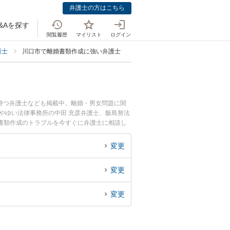
弁護士の方はこちら
&Aを探す
閲覧履歴
マイリスト
ログイン
護士
川口市で離婚書類作成に強い弁護士
持つ弁護士なども掲載中。離婚・男女問題に関
やゆい法律事務所の中田 充彦弁護士、飯島努法
書類作成のトラブルを今すぐに弁護士に相談し
川口市内の弁護士に相談予約したい』などでお困
変更
変更
変更