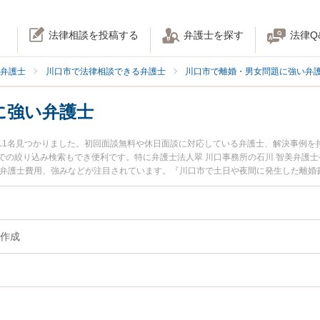
法律相談を投稿する
弁護士を探す
法律Q
弁護士
川口市で法律相談できる弁護士
川口市で離婚・男女問題に強い弁
に強い弁護士
11名見つかりました。初回面談無料や休日面談に対応している弁護士、解決事例を
での絞り込み検索もでき便利です。特に弁護士法人翠 川口事務所の石川 智美弁護士
や弁護士費用、強みなどが注目されています。『川口市で土日や夜間に発生した離婚
富な近くの弁護士を検索したい』『初回相談無料で離婚書類作成を法律相談できる
作成