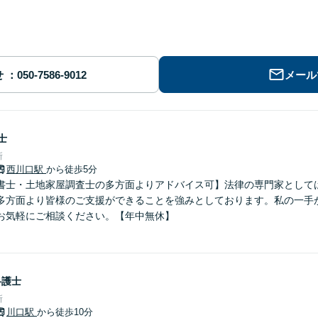
せ
メール
士
所
西川口駅
から徒歩5分
書士・土地家屋調査士の多方面よりアドバイス可】法律の専門家として
多方面より皆様のご支援ができることを強みとしております。私の一手
お気軽にご相談ください。【年中無休】
弁護士
所
川口駅
から徒歩10分