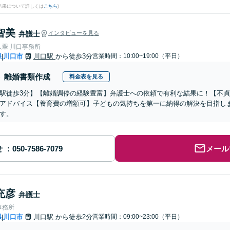
結果について詳しくは
こちら
)
智美
弁護士
インタビューを見る
人翠 川口事務所
県
川口市
川口駅
から徒歩3分
営業時間：10:00~19:00（平日）
|
離婚書類作成
料金表を見る
駅徒歩3分】【離婚調停の経験豊富】弁護士への依頼で有利な結果に！【不
アドバイス【養育費の増額可】子どもの気持ちを第一に納得の解決を目指し
す。
せ
メール
充彦
弁護士
事務所
県
川口市
川口駅
から徒歩2分
営業時間：09:00~23:00（平日）
|