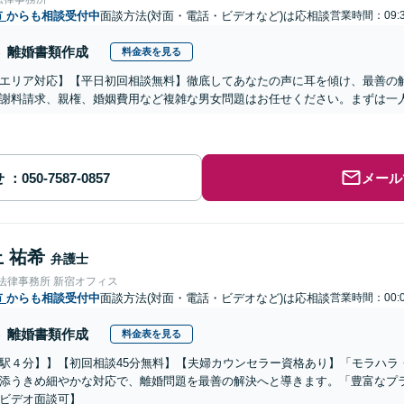
市
からも相談受付中
面談方法(対面・電話・ビデオなど)は応相談
営業時間：09:3
離婚書類作成
料金表を見る
エリア対応】【平日初回相談無料】徹底してあなたの声に耳を傾け、最善の
謝料請求、親権、婚姻費用など複雑な男女問題はお任せください。まずは一
せ
メール
 祐希
弁護士
nse法律事務所 新宿オフィス
市
からも相談受付中
面談方法(対面・電話・ビデオなど)は応相談
営業時間：00:0
離婚書類作成
料金表を見る
駅４分】】【初回相談45分無料】【夫婦カウンセラー資格あり】「モラハラ
添うきめ細やかな対応で、離婚問題を最善の解決へと導きます。「豊富なプ
ビデオ面談可】