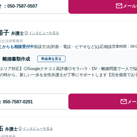
せ
メール
裕子
弁護士
インタビューを見る
総合法律事務所
市
からも相談受付中
面談方法(対面・電話・ビデオなど)は応相談
営業時間：09:0
離婚書類作成
料金表を見る
エリア対応】◎Googleクチコミ高評価◎モラハラ・DV・離婚問題で一人
の時から、新しい一歩を女性弁護士が丁寧にサポートします【完全個室でお子
メー
拓
弁護士
インタビューを見る
法律事務所