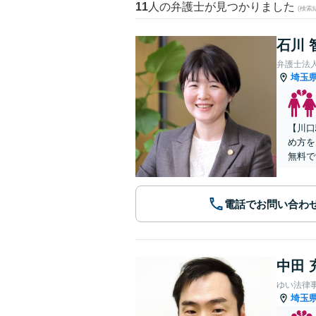
11
人の弁護士が見つかりました
(検索
石川 
弁護士法
埼玉
【川口
め方を
無料で
電話でお問い合わ
中田 
ゆい法律
埼玉