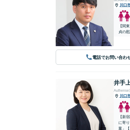
川口
【関東
貞の慰
電話でお問い合わ
井手上
Authe
川口
【新宿
に寄り
案」【