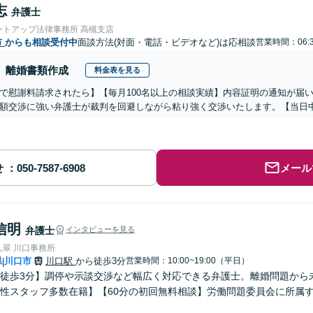
志
弁護士
ートアップ法律事務所 高槻支店
市
からも相談受付中
面談方法(対面・電話・ビデオなど)は応相談
営業時間：06:3
離婚書類作成
料金表を見る
で慰謝料請求されたら】【毎月100名以上の相談実績】内容証明の通知が届
額交渉に強い弁護士が裁判を回避しながら粘り強く交渉いたします。【当日中
せ
メール
信明
弁護士
インタビューを見る
人翠 川口事務所
県
川口市
川口駅
から徒歩3分
営業時間：10:00~19:00（平日）
|
徒歩3分】調停や示談交渉など幅広く対応できる弁護士。離婚問題から
性スタッフ多数在籍】【60分の初回無料相談】労働問題委員会に所属