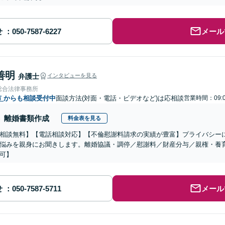
せ
メール
善明
弁護士
インタビューを見る
総合法律事務所
市
からも相談受付中
面談方法(対面・電話・ビデオなど)は応相談
営業時間：09:0
離婚書類作成
料金表を見る
相談無料】【電話相談対応】【不倫慰謝料請求の実績が豊富】プライバシー
悩みを親身にお聞きします。離婚協議・調停／慰謝料／財産分与／親権・養
可】
せ
メール