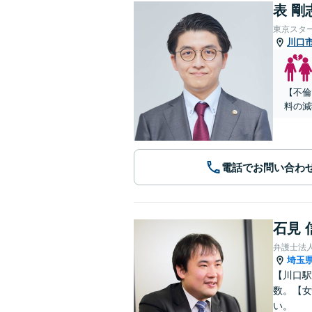
表 剛
東京スタ
川口
【不倫
料の減
電話でお問い合わ
石見 
弁護士法
埼玉
【川口駅
数。【女
い。