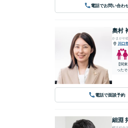
電話でお問い合わ
奧村 
かまがや
川口
【関東
ったそ
電話で面談予約
細淵 
横浜綜合