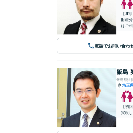
【JR
財産分
はご相
電話でお問い合わ
飯島 
飯島努法
埼玉
【初回
実現し