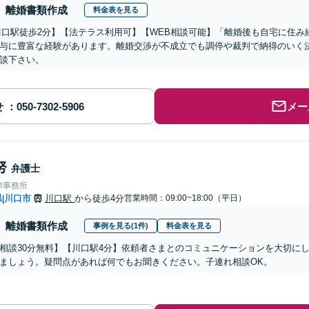
離婚書類作成
料金表を見る
川口駅徒歩2分】【法テラス利用可】【WEB相談可能】「離婚後も自宅に住
与に豊富な経験があります。離婚交渉が不成立でも調停や裁判で納得のいく
談下さい。
せ
メー
努
弁護士
律事務所
県
川口市
川口駅
から徒歩4分
営業時間：09:00~18:00（平日）
|
離婚書類作成
事例を見る(1件)
料金表を見る
相談30分無料】【川口駅4分】依頼者さまとのコミュニケーションを大切に
ましょう。疑問点があれば何でもお聞きください。子連れ相談OK。