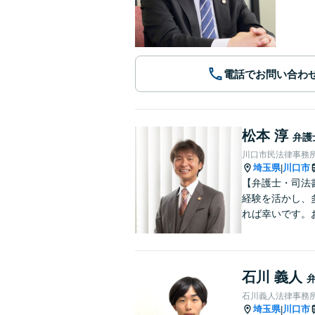
電話でお問い合わ
松本 淳
弁護
川口市民法律事務
埼玉県
川口市
|
【弁護士・司法
経験を活かし、
れば幸いです。
石川 義人
石川義人法律事務
埼玉県
川口市
|