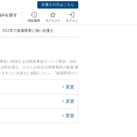
弁護士の方はこちら
&Aを探す
閲覧履歴
マイリスト
ログイン
川口市で後遺障害に強い弁護士
通事故に関係する自動車事故やバイク事故、自転
 太郎弁護士、さざんか総合法律事務所の飯塚 隆
を今すぐに弁護士に相談したい』『後遺障害のト
たい』などでお困りの相談者さんにおすすめで
変更
変更
変更