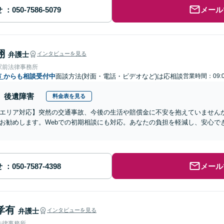
せ
メール
翔
弁護士
インタビューを見る
駅前法律事務所
市
からも相談受付中
面談方法(対面・電話・ビデオなど)は応相談
営業時間：09:0
後遺障害
料金表を見る
エリア対応】突然の交通事故、今後の生活や賠償金に不安を抱えていません
お勧めします。Webでの初期相談にも対応。あなたの負担を軽減し、安心で
せ
メール
孝有
弁護士
インタビューを見る
法律事務所