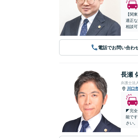
【関東
適正な
相談可
電話でお問い合わ
長瀬 
弁護士法
川口
◤完全
能です
さい。