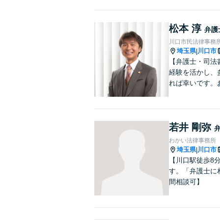
松本 淳
弁護
川口市民法律事務
埼玉県
川口市
|
【弁護士・司法
経験を活かし、
れば幸いです。
若井 剛弥
わかい法律事務所
埼玉県
川口市
|
【川口駅徒歩8
す。「弁護士に
間相談可】