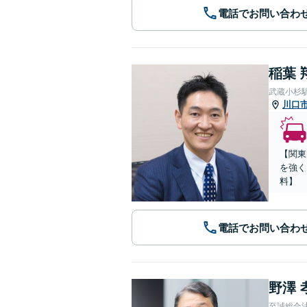
電話でお問い合わ
稲葉 
武蔵小杉
川口
【関東
を強く
料】
電話でお問い合わ
野澤 
至誠総合