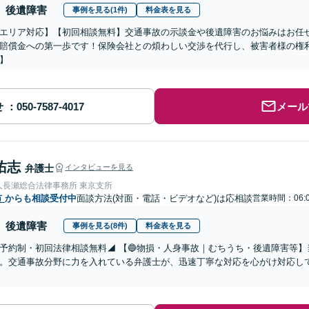
後遺障害
事例を見る(1件)
料金表を見る
エリア対応】【初回相談無料】交通事故の示談金や後遺障害のお悩みはお任
賠償金への第一歩です！保険会社との煩わしい交渉を代行し、被害者様の権
】
せ
メール
佑志
弁護士
インタビューを見る
人長瀬総合法律事務所 東京支所
市
からも相談受付中
面談方法(対面・電話・ビデオなど)は応相談
営業時間：06:0
後遺障害
事例を見る(8件)
料金表を見る
予約制・初回法律相談無料◢ 【🔵物損・人身事故｜むちうち・後遺障害等
。交通事故分野に力を入れている弁護士が、迅速丁寧な対応を心がけ対応し