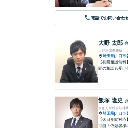
電話でお問い合わ
大野 太郎
大野法律事務所
埼玉県
川口市
|
【初回相談無料
間の相談も受け
飯塚 隆史
さざんか総合法律
埼玉県
川口市
|
【休日夜間対応
可能！依頼者様