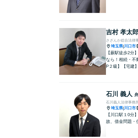
吉村 孝太
さざんか総合法律
埼玉県
川口市
|
【蕨駅徒歩2分
なら！相続・不
P２級】【宅建
石川 義人
石川義人法律事務
埼玉県
川口市
|
【川口駅１0分
故、借金問題・