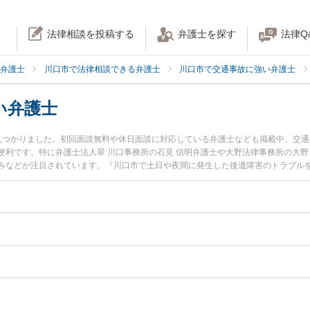
法律相談を投稿する
弁護士を探す
法律Q
弁護士
川口市で法律相談できる弁護士
川口市で交通事故に強い弁護士
い弁護士
見つかりました。初回面談無料や休日面談に対応している弁護士なども掲載中。交
利です。特に弁護士法人翠 川口事務所の石見 信明弁護士や大野法律事務所の大野
みなどが注目されています。『川口市で土日や夜間に発生した後遺障害のトラブル
たい』『初回相談無料で後遺障害を法律相談できる川口市内の弁護士に相談予約し