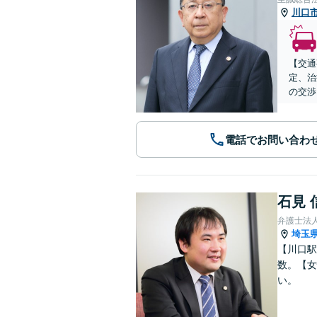
川口
【交通
定、治
の交渉
電話でお問い合わ
石見 
弁護士法
埼玉
【川口駅
数。【女
い。