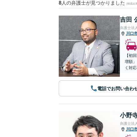
8
人の弁護士が見つかりました
(検索結
吉田 
弁護士法
川口
【初回
増額」
く対応
電話でお問い合わ
小野寺
弁護士法
川口