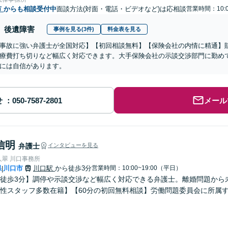
市
からも相談受付中
面談方法(対面・電話・ビデオなど)は応相談
営業時間：10:0
後遺障害
事例を見る(3件)
料金表を見る
事故に強い弁護士が全国対応】【初回相談無料】【保険会社の内情に精通】
療費打ち切りなど幅広く対応できます。大手保険会社の示談交渉部門に勤め
には自信があります。
せ
メール
信明
弁護士
インタビューを見る
人翠 川口事務所
県
川口市
川口駅
から徒歩3分
営業時間：10:00~19:00（平日）
|
徒歩3分】調停や示談交渉など幅広く対応できる弁護士。離婚問題から
性スタッフ多数在籍】【60分の初回無料相談】労働問題委員会に所属