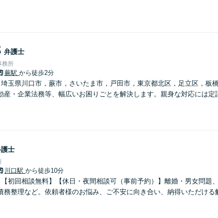
郎
弁護士
事務所
蕨駅
から徒歩2分
】埼玉県川口市，蕨市，さいたま市，戸田市，東京都北区，足立区，板
動産・企業法務等、幅広いお困りごとを解決します。親身な対応には定
】
弁護士
所
川口駅
から徒歩10分
】【初回相談無料】【休日・夜間相談可（事前予約）】離婚・男女問題
債務整理など。依頼者様のお悩み、ご不安に向き合い、納得いただける