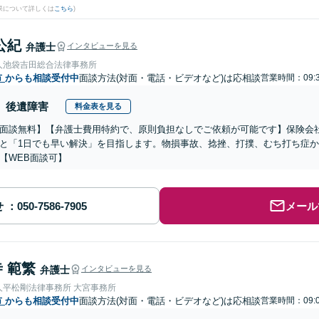
果について詳しくは
こちら
)
公紀
弁護士
インタビューを見る
人池袋吉田総合法律事務所
市
からも相談受付中
面談方法(対面・電話・ビデオなど)は応相談
営業時間：09:3
後遺障害
料金表を見る
面談無料】【弁護士費用特約で、原則負担なしでご依頼が可能です】保険会
と「1日でも早い解決」を目指します。物損事故、捻挫、打撲、むち打ち症
【WEB面談可】
せ
メール
 範繁
弁護士
インタビューを見る
人平松剛法律事務所 大宮事務所
市
からも相談受付中
面談方法(対面・電話・ビデオなど)は応相談
営業時間：09:0