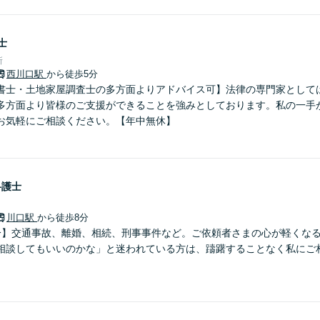
士
所
西川口駅
から徒歩5分
書士・土地家屋調査士の多方面よりアドバイス可】法律の専門家として
多方面より皆様のご支援ができることを強みとしております。私の一手
お気軽にご相談ください。【年中無休】
弁護士
川口駅
から徒歩8分
分】交通事故、離婚、相続、刑事事件など。ご依頼者さまの心が軽くな
相談してもいいのかな」と迷われている方は、躊躇することなく私にご