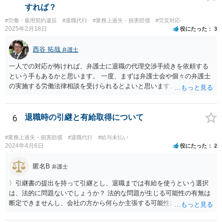
すれば？
#労働・雇用契約違反
#退職代行
#業務上過失・損害賠償
#労災対応
2025年2月18日
役にたった
3
西谷 拓哉
弁護士
一人での対応が怖ければ、弁護士に退職の代理交渉手続きを依頼する
という手もあるかと思います。 一度、まずは弁護士会や個々の弁護士
の実施する労働法律相談を受けられるとよいと思います。
6
退職時の引継と有給取得について
#業務上過失・損害賠償
#退職代行
#給与未払い
2024年4月6日
役にたった
2
匿名B
弁護士
〉引継書の提出を持って引継とし、退職までは有給を使うという選択
は、法的に問題ないでしょうか？ 法的な問題が生じる可能性の有無は
断定できませんし、会社の方から何らか主張する可能性はあります。
しかし、現実に損害賠償責任を負うことは、ほとんど考えられませ