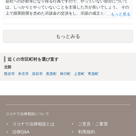
会社への詐欺等になり得る行為ですので、やっていない部分について
は、しっかりとやっていないことを主張した方が良いでしょう。 その
上で損害賠償を含めた示談金の交渉をし、示談の成立を目指す必要が
あるでしょう。
もっとみる
近くの市区町村を選び直す
北部
熊谷市
本庄市
深谷市
美里町
神川町
上里町
寄居町
ココナラ法律相談について
ココナラ法律相談とは
ご意見・ご要望
法律Q&A
利用規約