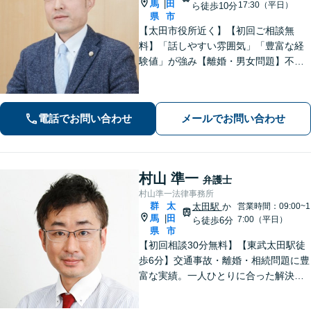
馬
田
|
17:30（平日）
ら徒歩10分
県
市
【太田市役所近く】【初回ご相談無
料】「話しやすい雰囲気」「豊富な経
験値」が強み【離婚・男女問題】不
貞・精神的苦痛に関する慰謝料はお任
せください【相続遺言】穏便な解決を
心がけています。交通事故、刑事事
電話でお問い合わせ
メールでお問い合わせ
件、医療問題などにも対応【休日の対
応可】
村山 準一
弁護士
村山準一法律事務所
群
太
太田駅
か
営業時間：09:00~1
馬
田
|
7:00（平日）
ら徒歩6分
県
市
【初回相談30分無料】【東武太田駅徒
歩6分】交通事故・離婚・相続問題に豊
富な実績。一人ひとりに合った解決方
法で納得できる解決を目指します。依
頼者ファーストで迅速対応。企業法務