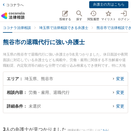
弁護士の方はこちら
ココナラへ
投稿する
探す
閲覧履歴
マイリスト
ログイン
ココナラ法律相談
埼玉県で法律相談できる弁護士
熊谷市で法律相談で
熊谷市の退職代行に強い弁護士
埼玉県の熊谷市で退職代行に強い弁護士が3名見つかりました。休日面談や夜間
面談に対応している弁護士なども掲載中。労働・雇用に関係する不当解雇や退
職勧奨、内定取消等の細かな分野での絞り込み検索もでき便利です。特に大地
法律事務所の吉野 大地弁護士や青山法律事務所の青山 智京弁護士、かごはら法
律事務所の木村 憲司弁護士のプロフィール情報や弁護士費用、強みなどが注目
エリア
埼玉県、熊谷市
変更
されています。『熊谷市で土日や夜間に発生した退職代行のトラブルを今すぐ
に弁護士に相談したい』『退職代行のトラブル解決の実績豊富な近くの弁護士
相談内容
労働・雇用、退職代行
変更
を検索したい』『初回相談無料で退職代行を法律相談できる熊谷市内の弁護士
に相談予約したい』などでお困りの相談者さんにおすすめです。
詳細条件
未選択
変更
3
人の弁護士が見つかりました
(検索結果について詳しくは
こちら
)