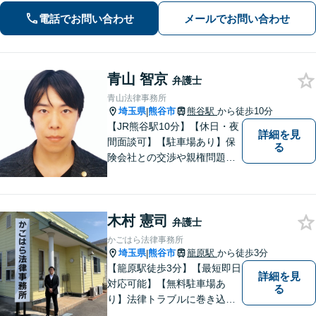
います。」
電話でお問い合わせ
メールでお問い合わせ
青山 智京
弁護士
青山法律事務所
埼玉県
熊谷市
熊谷駅
から徒歩10分
|
【JR熊谷駅10分】【休日・夜
詳細を見
間面談可】【駐車場あり】保
る
険会社との交渉や親権問題、
逮捕直後の対応など、それぞ
れの事情に応じた柔軟な支援
を行います。 「弁護士は敷居
木村 憲司
が高い」と感じる方も、まず
弁護士
はお気持ちをお聞かせくださ
かごはら法律事務所
い。
埼玉県
熊谷市
籠原駅
から徒歩3分
|
【籠原駅徒歩3分】【最短即日
詳細を見
対応可能】【無料駐車場あ
る
り】法律トラブルに巻き込ま
れた場合は、どのようなもの