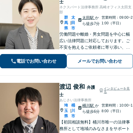
士
ネクスパート法律事務所 高崎オフィス太田支
部
群
太
太田駅
か
営業時間：09:00~2
馬
田
|
1:00（平日）
ら徒歩7分
県
市
労働問題や離婚・男女問題を中心に幅
広い法律問題に対応しております。ご
不安を抱えるご依頼者に寄り添い、最
善の解決策を提案して、心の支えにな
れるよう尽力します。【初回相談無
電話でお問い合わせ
メールでお問い合わせ
料】まずは心のうちをお聞かせくださ
い。【夜間休日対応可】
渡辺 俊和
弁護
インタビューを見
る
士
あじさい法律事務所
埼
桶
桶川駅
か
営業時間：10:00~1
玉
川
|
8:00（平日）
ら徒歩6分
県
市
【初回相談無料】桶川市唯一の法律事
務所として地域のみなさまをサポート