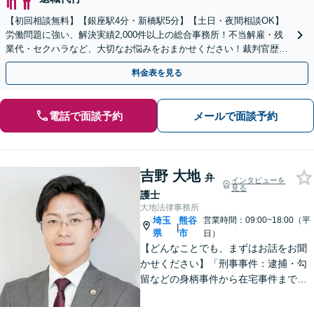
【初回相談無料】【銀座駅4分・新橋駅5分】【土日・夜間相談OK】
労働問題に強い、解決実績2,000件以上の総合事務所！不当解雇・残
業代・セクハラなど、大切なお悩みをおまかせください！裁判官歴35
年のベテラン弁護士在籍！
料金表を見る
電話で面談予約
メールで面談予約
吉野 大地
弁
インタビューを
見る
護士
大地法律事務所
埼玉
熊谷
営業時間：09:00~18:00（平
|
県
市
日）
【どんなことでも、まずはお話をお聞
かせください】「刑事事件：逮捕・勾
留などの身柄事件から在宅事件まで、
捜査段階から迅速に対応し、接見・示
談交渉・不起訴に向けた弁護活動を行