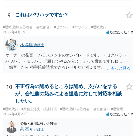
まえて個別的に判断する必要があります。 弁護士に直接相談すれば、
もう少し具体的な対応方法についてアドバイスを受けられると思いま
す。
9
これはパワハラですか？
#退職理由(自己都合・会社都合)
#セクハラ
#パワハラ
#退職代行
2022年4月19日
役にたった
2
林 孝匡
弁護士
オーナーの発言、 ハラスメントのオンパレードです。 ・セクハラ ・
パワハラ ・モラハラ 「殺してやるからよ！」って脅迫ですしね... ===
= 録音したら 損害賠償請求できるレベルだと考えます。 ━━━━━━
━━━ ▼ ご参考になればと ━━━━━━━━━ ・証拠の集め方 ・訴
え方 ・パワハラ裁判例については、 私がブログを書いています。 プ
ロフィールのリンクから飛べます。 ご参考になれば幸いです。
10
不正行為の認めるところは認め、支払いをする
が、会社側の妬みによる捏造に対して対応を相談
したい。
#退職代行
#業務上過失・損害賠償
#退職理由(自己都合・会社都合)
#過労死
2024年4月22日
役にたった
2
労働・雇用に強い弁護士
泉 亮介
弁護士