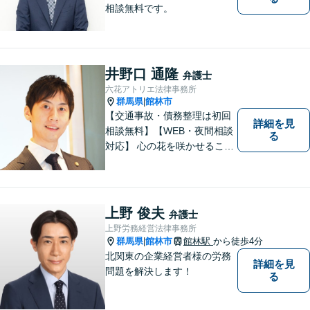
相談無料です。
井野口 通隆
弁護士
六花アトリエ法律事務所
群馬県
館林市
|
【交通事故・債務整理は初回
詳細を見
相談無料】【WEB・夜間相談
る
対応】 心の花を咲かせること
ができるように、全身全霊を
かけてサポートします。 一期
一会を大事にし、あなたとの
縁を心からお待ちしていま
上野 俊夫
弁護士
す。
上野労務経営法律事務所
群馬県
館林市
館林駅
から徒歩4分
|
北関東の企業経営者様の労務
詳細を見
問題を解決します！
る