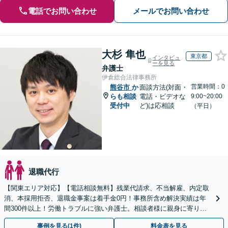
電話でお問い合わせ
メールでお問い合わせ
大杉 隼也
東京都
インタビュ
ーを見る
弁護士
伊倉総合法律事務所
営業時間：0
熊谷市
か
面談方法(対面・
らも相談
電話・ビデオな
9:00~20:00
受付中
ど)は応相談
（平日）
退職代行
【関東エリア対応】【電話相談無料】残業代請求、不当解雇、内定取
消、本採用拒否、退職金事案は着手金0円！事務所含め解決実績は年
間300件以上！労働トラブルに強い弁護士。相談者様に親身に寄り添
い、ご納得のいただける解決を【休日・夜間相談OK】
事例を見る(1件)
料金表を見る