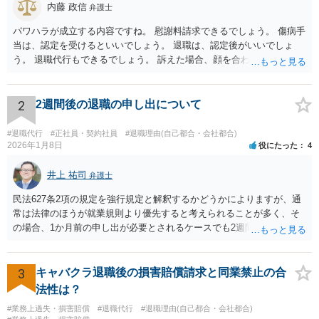
内藤 政信
弁護士
パワハラが成立する内容ですね。 慰謝料請求できるでしょう。 傷病手
当は、認定を受けるといいでしょう。 退職は、認定後がいいでしょ
う。 退職代行もできるでしょう。 訴えた場合、顔を合わすことは、あ
るかもしれません。 そのときは、弁護士も一緒ですから、いまより恐
れは 減じて来るでしょう。
2
2週間後の退職の申し出について
#退職代行
#正社員・契約社員
#退職理由(自己都合・会社都合)
2026年1月8日
役にたった
4
井上 祐司
弁護士
民法627条2項の規定を強行規定と解釈するかどうかによりますが、通
常は法律のほうが就業規則より優先すると考えられることが多く、そ
の場合、1か月前の申し出が必要とされるケースでも2週間前の退職予
告で退職の効果が生じると考えられます。 もっとも、退職1か月前の
申し出は世間のあらゆる業種で広く採用されたルールであり、それ自
体が不合理と判断されるようなものではないため、就業規則・退職金
3
キャバクラ退職後の損害賠償請求と同業禁止の合
規程において「正当な理由なく会社の承認を得ずに退職した場合や引
法性は？
継ぎを行わずに退職した場合に退職金を減額ないし不支給とする」旨
#業務上過失・損害賠償
#退職代行
#退職理由(自己都合・会社都合)
の条項が設けられている場合、その制約を受けることは考えられま