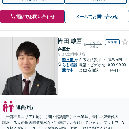
電話でお問い合わせ
メールでお問い合わせ
悴田 峻吾
東京都
インタビュ
ーを見る
弁護士
かせだ法律事務所
営業時間：1
熊谷市
か
面談方法(対面・
らも相談
電話・ビデオな
0:00~19:00
受付中
ど)は応相談
（平日）
退職代行
【一都三県エリア対応】【初回相談無料】不当解雇、未払い残業代の
請求、労災の損害賠償請求など、幅広くお受けしています。フットワ
ーク軽く対応し、スピード解決を目指します。ぜひご相談ください。