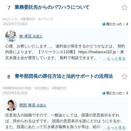
ん。 それよりも、書いておられる事情がある場合は、いつ、どのよう
な方法で、退職の意思及び退職日まで全日有給休暇を使用することを
7
業務委託先からのパワハラについて
会社に伝えるかが、問題になるかもしれないです。 場合よっては退職
代行の利用などもご検討なさってください。
#セクハラ
#退職代行
#パワハラ
2022年7月16日
役にたった
2
林 孝匡
弁護士
心痛、お察しいたします...。 違約金が発生するかどうかなどは、 契約
内容によります。 【フリーランス110番】 https://freelance110.jp ↑ 東
京弁護士会が運営しています。 無料で相談できます。 一度、ご相談す
ることを検討してみてください。 かりに違約金が発生するとしても、
「パワハラしてたよね」という材料で 減額交渉も可能かもしれませ
ん。
8
青年部団長の辞任方法と法的サポートの活用法
#退職理由(自己都合・会社都合)
#退職代行
2022年5月10日
役にたった
2
岡部 将吾
弁護士
任意加入の組織ですので、一般論としては、脱退の意思表示をすれ
ば、辞められるはずです。 脱退の意思表示を誰にどのようにするか、
また、脱退にあたって引き継ぎ義務を負うか等は、組織の実態等を踏