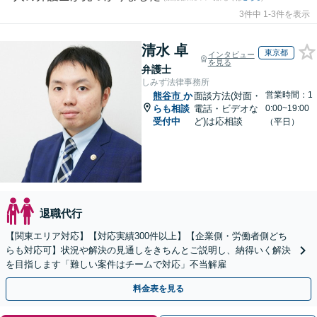
3件中 1-3件を表示
清水 卓
東京都
インタビュー
を見る
弁護士
しみず法律事務所
営業時間：1
熊谷市
か
面談方法(対面・
らも相談
電話・ビデオな
0:00~19:00
受付中
ど)は応相談
（平日）
退職代行
【関東エリア対応】【対応実績300件以上】【企業側・労働者側どち
らも対応可】状況や解決の見通しをきちんとご説明し、納得いく解決
を目指します「難しい案件はチームで対応」不当解雇
料金表を見る