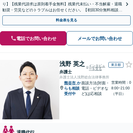
り】【残業代請求は原則着手金無料】残業代未払い・不当解雇・退職
勧奨・労災などのトラブルはお任せください。【初回30分無料相談】
ご依頼後はLINE・メールなどでの対応も可能です。
料金表を見る
電話でお問い合わせ
メールでお問い合わせ
浅野 英之
東京都
インタビュ
ーを見る
弁護士
弁護士法人浅野総合法律事務所
営業時間：0
熊谷市
か
面談方法(対面・
らも相談
電話・ビデオな
8:00~21:00
受付中
ど)は応相談
（平日）
退職代行