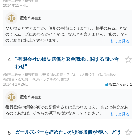
#業務上過失・損害賠償
す。
2024年11月4日
匿名A
弁護士
なり得ると考えますが、個別の事情によりますし、相手のあることな
のでスムーズに終わるかどうかは、なんとも言えません。 私の方から
のご助言は以上で終わります。
4
"有限会社の損失賠償と返金請求に関する問い合
わせ"
#業務上過失・損害賠償
#家族間の相続トラブル
#退職代行
#給与未払い
#経営者・会社側
#相続トラブルの代理交渉
2024年2月26日
役にたった
1
匿名A
弁護士
役員登録の解除が何かに影響するとは思われません。 あとは持分があ
るのであれば、そちらの処理も検討なさってください。
5
ガールズバーを辞めたいが損害賠償が怖い、どう