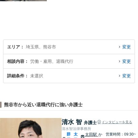
であっても早めの相談が重要
です。早めの相談がより良い
解決の鍵です。お困りごとが
ございましたら、お気軽にご
相談ください。
エリア
埼玉県、熊谷市
変更
相談内容
労働・雇用、退職代行
変更
詳細条件
未選択
変更
熊谷市から近い退職代行に強い弁護士
清水 智
弁護士
インタビューを見る
清水智法律事務所
群
太
太田駅
か
営業時間：09:30~