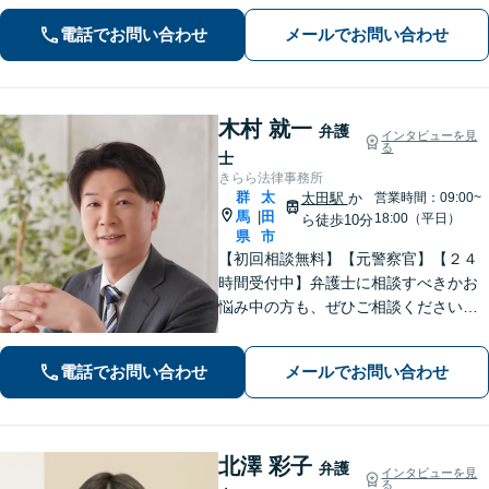
もご相談ください。
電話でお問い合わせ
メールでお問い合わせ
木村 就一
弁護
インタビューを見
る
士
きらら法律事務所
群
太
太田駅
か
営業時間：09:00~
馬
田
|
18:00（平日）
ら徒歩10分
県
市
【初回相談無料】【元警察官】【２４
時間受付中】弁護士に相談すべきかお
悩み中の方も、ぜひご相談ください
【刑事・離婚・相続・交通事故・企業
法務など】ご相談者さまに寄り添い、
電話でお問い合わせ
メールでお問い合わせ
きめ細やかな対応で、スピーディーに
最良の解決を目指します【土日・夜間
相談可能】。
北澤 彩子
弁護
インタビューを見
る