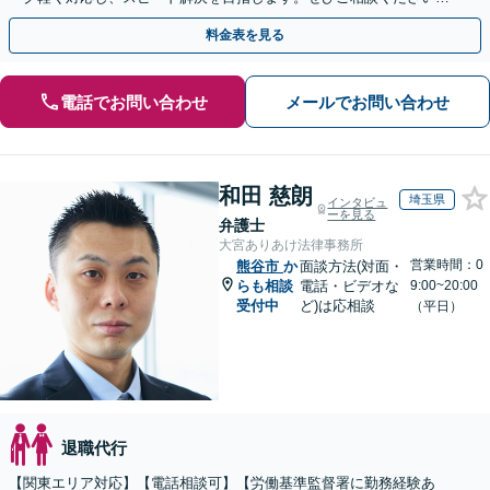
【電話相談可】【WEB面談可】【休日面談可】
料金表を見る
電話でお問い合わせ
メールでお問い合わせ
和田 慈朗
埼玉県
インタビュ
ーを見る
弁護士
大宮ありあけ法律事務所
営業時間：0
熊谷市
か
面談方法(対面・
らも相談
電話・ビデオな
9:00~20:00
受付中
ど)は応相談
（平日）
退職代行
【関東エリア対応】【電話相談可】【労働基準監督署に勤務経験あ