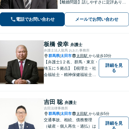
【離婚問題】話しやすさに定評あり！1
00件以上の対応実績を活かしたアドバ
イス【インターネット】スピーディー
電話でお問い合わせ
メールでお問い合わせ
な対応で円滑な解決を目指します【桶
川駅6分】【オンライン相談OK】
板橋 俊幸
弁護士
弁護士法人龍馬 おおた事務所
群馬県
太田市
太田駅
から徒歩10分
|
【弁護士1２名、群馬・東京・
詳細を見
埼玉に５拠点】【税理士・社
る
会福祉士・精神保健福祉士が
所属】 【介護・福祉事業者の
サポートに注力】【土曜・夜
間相談可能】【出張相談可
能】
吉田 聡
弁護士
吉田法律事務所
群馬県
太田市
太田駅
から徒歩5分
|
交通事故、相続、債務整理
詳細を見
（破産・個人再生・過払）は
る