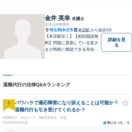
金井 英幸
弁護士
金井法律事務所
埼玉県
本庄市
本庄駅
から徒歩2分
|
【本庄駅近く】【初回面談無
詳細を見
料】問題に直面している皆さ
る
まが気軽に相談できる存在に
なります。離婚問題／相続問
題／交通事故など、幅広いト
ラブルに対応。【当日／夜間
／休日対応可能】公平・公正
な立場から、事件の見通しを
退職代行の法律Q&Aランキング
正確に伝えます。お気軽にご
相談ください。
1
パワハラで適応障害になり訴えることは可能か？
退職代行も引き受けてくれるか？
#退職代行
#セクハラ
#教育委員会・学校
2019年9月26日
役にたった
5