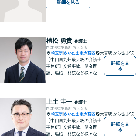
詳細を見る
植松 勇貴
弁護士
岡野法律事務所 埼玉支店
埼玉県
さいたま市大宮区
大宮駅
から徒歩9分
|
【中四国九州最大級の弁護士
詳細を見
事務所】交通事故、借金問
る
題、離婚、相続など様々な問
題について、「何度でも無
料」の相談を行っています！
まずはお気軽にご相談くださ
い！
上土 圭一
弁護士
岡野法律事務所 埼玉支店
埼玉県
さいたま市大宮区
大宮駅
から徒歩9分
|
【中四国九州最大級の弁護士
詳細を見
事務所】交通事故、借金問
る
題、離婚、相続など様々な問