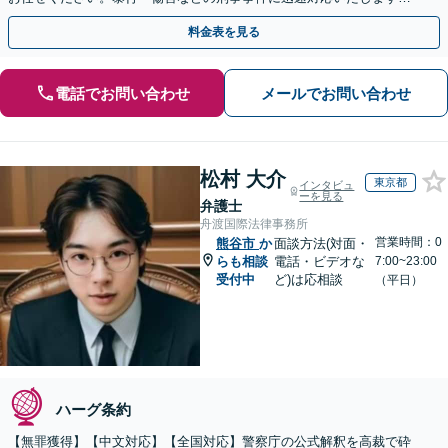
【事前予約で休日・夜間面談可】
料金表を見る
電話でお問い合わせ
メールでお問い合わせ
松村 大介
東京都
インタビュ
ーを見る
弁護士
舟渡国際法律事務所
営業時間：0
熊谷市
か
面談方法(対面・
らも相談
電話・ビデオな
7:00~23:00
受付中
ど)は応相談
（平日）
ハーグ条約
【無罪獲得】【中文対応】【全国対応】警察庁の公式解釈を高裁で砕