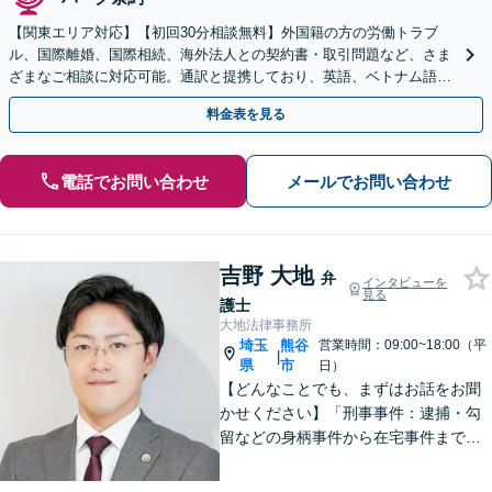
【関東エリア対応】【初回30分相談無料】外国籍の方の労働トラブ
ル、国際離婚、国際相続、海外法人との契約書・取引問題など、さま
ざまなご相談に対応可能。通訳と提携しており、英語、ベトナム語、
中国語、タイ語等対応可能です（通訳料別途）。
料金表を見る
電話でお問い合わせ
メールでお問い合わせ
吉野 大地
弁
インタビューを
見る
護士
大地法律事務所
埼玉
熊谷
営業時間：09:00~18:00（平
|
県
市
日）
【どんなことでも、まずはお話をお聞
かせください】「刑事事件：逮捕・勾
留などの身柄事件から在宅事件まで、
捜査段階から迅速に対応し、接見・示
談交渉・不起訴に向けた弁護活動を行