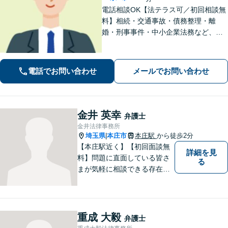
電話相談OK【法テラス可／初回相談無
料】相続・交通事故・債務整理・離
婚・刑事事件・中小企業法務など、お
困りごとは気兼ねなくご相談くださ
い！一人ひとり真摯に向き合い、解決
へと導きます【休日夜間対応】【上福
電話でお問い合わせ
メールでお問い合わせ
岡駅8分】【駐車場あり】
金井 英幸
弁護士
金井法律事務所
埼玉県
本庄市
本庄駅
から徒歩2分
|
【本庄駅近く】【初回面談無
詳細を見
料】問題に直面している皆さ
る
まが気軽に相談できる存在に
なります。離婚問題／相続問
題／交通事故など、幅広いト
ラブルに対応。【当日／夜間
／休日対応可能】公平・公正
重成 大毅
弁護士
な立場から、事件の見通しを