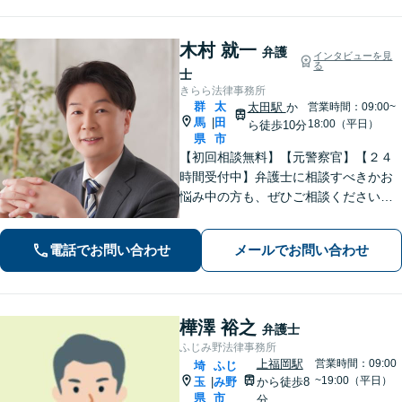
木村 就一
弁護
インタビューを見
る
士
きらら法律事務所
群
太
太田駅
か
営業時間：09:00~
馬
田
|
18:00（平日）
ら徒歩10分
県
市
【初回相談無料】【元警察官】【２４
時間受付中】弁護士に相談すべきかお
悩み中の方も、ぜひご相談ください
【刑事・離婚・相続・交通事故・企業
法務など】ご相談者さまに寄り添い、
電話でお問い合わせ
メールでお問い合わせ
きめ細やかな対応で、スピーディーに
最良の解決を目指します【土日・夜間
相談可能】。
樺澤 裕之
弁護士
ふじみ野法律事務所
上福岡駅
営業時間：09:00
埼
ふじ
~19:00（平日）
玉
み野
から徒歩8
|
県
市
分