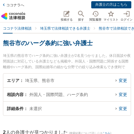
弁護士の方はこちら
ココナラへ
投稿する
探す
閲覧履歴
マイリスト
ログイン
ココナラ法律相談
埼玉県で法律相談できる弁護士
熊谷市で法律相談で
熊谷市のハーグ条約に強い弁護士
埼玉県の熊谷市でハーグ条約に強い弁護士が2名見つかりました。休日面談や夜
間面談に対応している弁護士なども掲載中。外国人・国際問題に関係する国際
離婚やハーグ条約、国際結婚等の細かな分野での絞り込み検索もでき便利で
す。特に大地法律事務所の吉野 大地弁護士や青山法律事務所の青山 智京弁護士
のプロフィール情報や弁護士費用、強みなどが注目されています。『熊谷市で
エリア
埼玉県、熊谷市
変更
土日や夜間に発生したハーグ条約のトラブルを今すぐに弁護士に相談したい』
『ハーグ条約のトラブル解決の実績豊富な近くの弁護士を検索したい』『初回
相談内容
外国人・国際問題、ハーグ条約
変更
相談無料でハーグ条約を法律相談できる熊谷市内の弁護士に相談予約したい』
などでお困りの相談者さんにおすすめです。
詳細条件
未選択
変更
2
人の弁護士が見つかりました
(検索結果について詳しくは
こちら
)