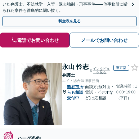
いた弁護士。不法就労・入管・退去強制・刑事事件——他事務所に断
られた案件も徹底的に闘い抜く。
料金表を見る
電話でお問い合わせ
メールでお問い合わせ
永山 怜志
東京都
インタビュ
ーを見る
弁護士
エイト総合法律事務所
営業時間：1
熊谷市
か
面談方法(対面・
らも相談
電話・ビデオな
0:00~19:00
受付中
ど)は応相談
（平日）
ハーグ条約