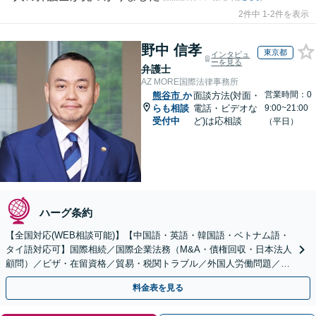
2件中 1-2件を表示
野中 信孝
東京都
インタビュ
ーを見る
弁護士
AZ MORE国際法律事務所
営業時間：0
熊谷市
か
面談方法(対面・
らも相談
電話・ビデオな
9:00~21:00
受付中
ど)は応相談
（平日）
ハーグ条約
【全国対応(WEB相談可能)】【中国語・英語・韓国語・ベトナム語・
タイ語対応可】国際相続／国際企業法務（M&A・債権回収・日本法人
顧問）／ビザ・在留資格／貿易・税関トラブル／外国人労働問題／外
国人刑事事件など、幅広いご相談に対応可能
料金表を見る