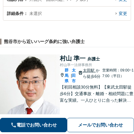
詳細条件
未選択
変更
熊谷市から近いハーグ条約に強い弁護士
村山 準一
弁護士
村山準一法律事務所
群
太
太田駅
か
営業時間：09:00~1
馬
田
|
7:00（平日）
ら徒歩6分
県
市
【初回相談30分無料】【東武太田駅徒
歩6分】交通事故・離婚・相続問題に豊
富な実績。一人ひとりに合った解決方
法で納得できる解決を目指します。依
頼者ファーストで迅速対応。企業法務
もご相談ください。
電話でお問い合わせ
メールでお問い合わせ