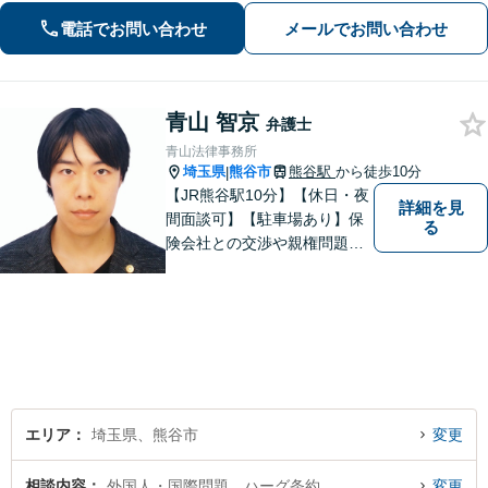
います。」
電話でお問い合わせ
メールでお問い合わせ
青山 智京
弁護士
青山法律事務所
埼玉県
熊谷市
熊谷駅
から徒歩10分
|
【JR熊谷駅10分】【休日・夜
詳細を見
間面談可】【駐車場あり】保
る
険会社との交渉や親権問題、
逮捕直後の対応など、それぞ
れの事情に応じた柔軟な支援
を行います。 「弁護士は敷居
が高い」と感じる方も、まず
はお気持ちをお聞かせくださ
い。
エリア
埼玉県、熊谷市
変更
相談内容
外国人・国際問題、ハーグ条約
変更