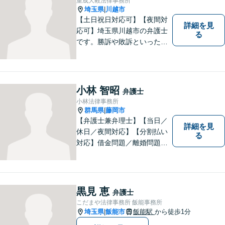
重成大毅法律事務所
正確に伝えます。お気軽にご
埼玉県
川越市
|
相談ください。
【土日祝日対応可】【夜間対
詳細を見
応可】埼玉県川越市の弁護士
る
です。勝訴や敗訴といった結
果にかかわらず、依頼者の心
にある憤りや不安を取り除き
ます。ぜひ一度ご相談くださ
い。
小林 智昭
弁護士
小林法律事務所
群馬県
藤岡市
|
【弁護士兼弁理士】【当日／
詳細を見
休日／夜間対応】【分割払い
る
対応】借金問題／離婚問題／
相続問題／企業法務など弁護
士業務も、特許／商標登録／
意匠登録など弁理士業務も、
幅広く対応。地域に根ざした
黒見 恵
弁護士
法律事務所／特許事務所を目
こだまや法律事務所 飯能事務所
指しています。お気軽にご相
埼玉県
飯能市
飯能駅
から徒歩1分
|
談ください。