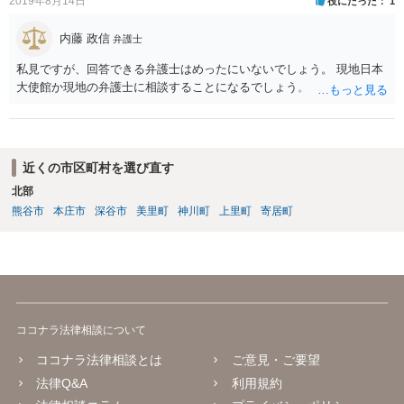
2019年8月14日
役にたった
1
内藤 政信
弁護士
私見ですが、回答できる弁護士はめったにいないでしょう。 現地日本
大使館か現地の弁護士に相談することになるでしょう。
近くの市区町村を選び直す
北部
熊谷市
本庄市
深谷市
美里町
神川町
上里町
寄居町
ココナラ法律相談について
ココナラ法律相談とは
ご意見・ご要望
法律Q&A
利用規約