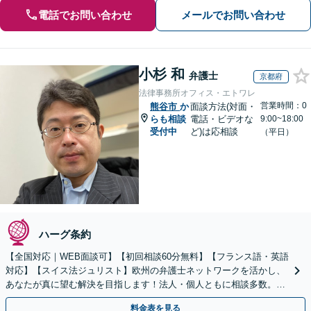
電話でお問い合わせ
メールでお問い合わせ
小杉 和
弁護士
京都府
法律事務所オフィス・エトワレ
営業時間：0
熊谷市
か
面談方法(対面・
らも相談
電話・ビデオな
9:00~18:00
受付中
ど)は応相談
（平日）
ハーグ条約
【全国対応｜WEB面談可】【初回相談60分無料】【フランス語・英語
対応】【スイス法ジュリスト】欧州の弁護士ネットワークを活かし、
あなたが真に望む解決を目指します！法人・個人ともに相談多数。細
やかな連絡と粘り強い交渉を徹底【休日・夜間相談可】
料金表を見る