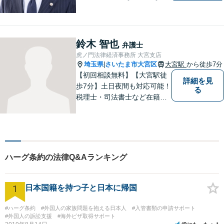
題について、「何度でも無
料」の相談を行っています！
まずはお気軽にご相談くださ
い！
鈴木 智也
弁護士
虎ノ門法律経済事務所 大宮支店
埼玉県
さいたま市大宮区
大宮駅
から徒歩7分
|
【初回相談無料】【大宮駅徒
詳細を見
歩7分】土日夜間も対応可能！
る
税理士・司法書士など在籍で
ワンストップサービスを実
現。ふるさと埼玉で、皆様の
人生のお困りごとを解決しま
す。まずはご相談をお聞かせ
ください。
ハーグ条約の法律Q&Aランキング
1
日本国籍を持つ子と日本に帰国
#ハーグ条約
#外国人の家族問題を抱える日本人
#入管書類の申請サポート
#外国人の訴訟支援
#海外ビザ取得サポート