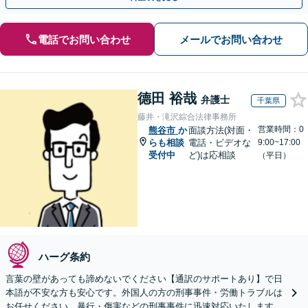
電話でお問い合わせ
メールでお問い合わせ
德田 裕哉
弁護士
千葉県
藤井・滝沢綜合法律事務所
営業時間：0
熊谷市
か
面談方法(対面・
らも相談
電話・ビデオな
9:00~17:00
受付中
ど)は応相談
（平日）
ハーグ条約
言葉の壁があっても諦めないでください【通訳のサポートあり】で日
本語が不安な方も安心です。外国人の方の刑事事件・労働トラブルは
お任せください。暴行・傷害などの刑事事件に迅速対応いたします。