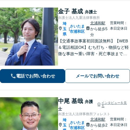
金子 基成
弁護士
弁護士法人九重法律事務所
北浦和駅
営業時間：
埼
さいたま
本日定休日
玉
から徒歩5
|
市浦和区
県
分
【交通事故事案初回面談無料】【WEB
＆電話相談OK】むち打ち・物損など軽
微な事故〜重い障害・死亡事故まで、
豊富な対応実績。弁護士3名で3,000件
以上の交通事故の実績あり。ご相談、
解決まで全て弁護士が対応し、負担を
電話でお問い合わせ
メールでお問い合わせ
軽減します【北浦和駅7分】
中尾 基哉
弁護
インタビューを見
る
士
弁護士法人法律事務所フォレスト
北浦和駅
営業時間：
埼
さいたま
本日定休日
玉
から徒歩2
|
市浦和区