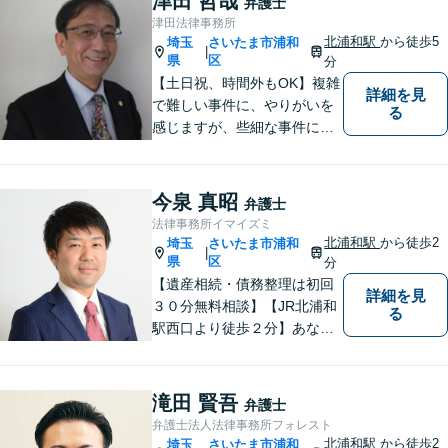
津田 哲哉
弁護士
ずに、リラックスして頂ける
津田法律事務所
か、なごやかな雰囲気作りを
北浦和駅
から徒歩5
埼玉
さいたま市浦和
|
常に心掛けています。
県
区
分
【土日祝、時間外もOK】複雑
詳細を見
で難しい事件に、やりがいを
る
感じますが、些細な事件にも
丁寧に対応します。コンサル
ティング会社での経験から、
会社経営、経理・税務などに
今泉 真昭
弁護士
も詳しく、きめ細かく対応致
法律事務所イマイズミ
します。刑事事件にも力を入
北浦和駅
から徒歩2
埼玉
さいたま市浦和
|
れています。
県
区
分
【遺産相続・債務整理は初回
詳細を見
３０分無料相談】【JR北浦和
る
駅西口より徒歩２分】あなた
の悩み、法律事務所イマイズ
ミがお預かりします。あなた
の代わりに悩み、考え、解決
滝田 賢吾
弁護士
策をご提案します。
弁護士法人法律事務所フォレスト
北浦和駅
から徒歩2
埼玉
さいたま市浦和