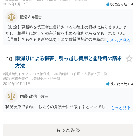
2019年6月17日
役にたった
4
匿名A
弁護士
【結論】更新料を第三者に負担させる法律上の根拠はありません。た
だし、相手方に対して損害賠償を求める権利があるかもしれません。
【理由】そもそも更新料はあくまで賃貸借契約の更新の際の手数料の
話ですので、騒音問題とは切り離して考えることになります。 さて騒
音ですが、まず「受忍限度論」という考え方がありますのでここから
説明します。 誰しも日々の生活をするにあたり、足音・洗濯機・掃除
10
雨漏りによる損害、引っ越し費用と慰謝料の請求
機・風呂の水音など音を発生させるのはお互い様ですので、音に敏感
方法
な人であっても一定のレベルの音までは甘受しなければなりません。
#賃貸契約トラブル
#欠陥住宅
#契約解除
#住民・入居者・買主側
そして、もし騒音が「一般人基準」で我慢できないレベルの音を継続
#契約不適合責任
#管理会社・組合側
的に出している場合は、慰謝料を支払う義務が生じることになりま
2019年10月14日
役にたった
3
す。 ただし、個人の印象で「騒音が大きい」と言っても取り合っては
もらえないので（逆にクレーマー扱いの憂き目に遭います）、最寄り
内藤 政信
弁護士
の自治体に相談して騒音の測定器を貸してもらうなど、客観的な証拠
を集めるところから始めましょう。 そこまでする精神的な余裕がない
状況次第ですね。 お近くの弁護士に相談するといいでしょう。
方は、端的に静かな場所に引っ越すことをお勧めします。
もっとみる