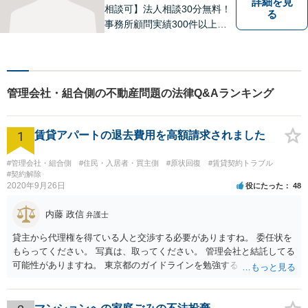
詳細を見
相談可】法人相談30分無料！
る
事務所顧問実績300件以上！
お一人お一人の抱える問題を
的確に把握し、ご意向に沿え
るよう尽力いたします！業種
ごとに専門化したチームでの
管理会社・組合側の不動産問題の法律Q&Aランキング
サポート体制あり！ぜひ一度
ご相談ください。
1
賃貸アパートの退去費用を高額請求されました
#管理会社・組合側
#住民・入居者・買主側
#原状回復
#賃貸契約トラブル
#契約解除
2020年9月26日
役にたった
48
内藤 政信
弁護士
貸主から代理権を得ている人と交渉する必要がありますね。 委任状を
もらってください。 写真は、取ってください。 管理会社と結託してる
可能性がありますね。 東京都のガイドラインを勉強するといいでしょ
う。 払わずに、調停を申し立てるといいでしょう。