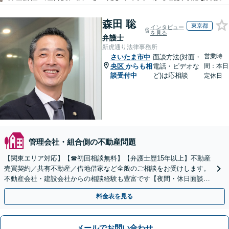
森田 聡
東京都
インタビュー
を見る
弁護士
新虎通り法律事務所
営業時
さいたま市中
面談方法(対面・
央区
からも相
電話・ビデオな
間：本日
談受付中
ど)は応相談
定休日
管理会社・組合側の不動産問題
【関東エリア対応】【☎︎初回相談無料】【弁護士歴15年以上】不動産
売買契約／共有不動産／借地借家など全般のご相談をお受けします。
不動産会社・建設会社からの相談経験も豊富です【夜間・休日面談】
【電話／Zoom相談可】
料金表を見る
メールでお問い合わせ