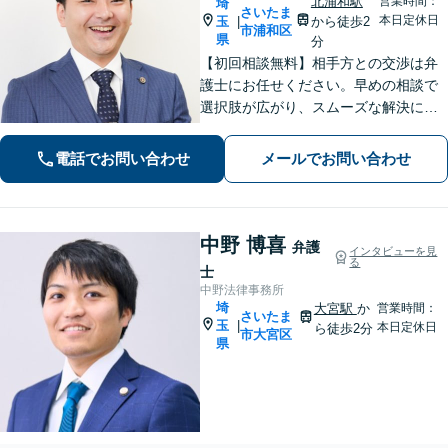
北浦和駅
営業時間：
埼
さいたま
本日定休日
玉
から徒歩2
|
市浦和区
県
分
【初回相談無料】相手方との交渉は弁
護士にお任せください。早めの相談で
選択肢が広がり、スムーズな解決につ
ながります。【不貞慰謝料請求の経験
豊富】【示談成功・不起訴獲得の実績
電話でお問い合わせ
メールでお問い合わせ
豊富】あなたの権利を守り、最善の結
果を目指します「少年事件の実績多
数」
中野 博喜
弁護
インタビューを見
る
士
中野法律事務所
埼
大宮駅
か
営業時間：
さいたま
玉
|
本日定休日
ら徒歩2分
市大宮区
県