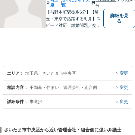
|
以上】【初回相談30分無料】
県
区
分
【与野本町駅徒歩6分】【埼
詳細を見
玉・東京で活躍する町弁】ス
る
ピード対応！離婚問題／交通
事故／借金・債務整理／相続
など、お困りごとがあればお
気軽にご相談ください！皆様
が平穏な日々を取り戻せるよ
う、尽力してまいります。
【土日祝・夜間対応◎】
エリア
埼玉県、さいたま市中央区
変更
相談内容
不動産・住まい、管理会社・組合側
変更
詳細条件
未選択
変更
さいたま市中央区から近い管理会社・組合側に強い弁護士