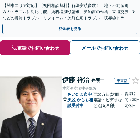
【関東エリア対応】【初回相談無料】解決実績多数！土地・不動産両
方のトラブルに対応可能。賃料増減額請求、契約書の作成、立退交渉
などの賃貸トラブル、リフォーム・欠陥住宅トラブル、境界線トラブ
ルはお任せください【休日・夜間相談可（要予約）】
料金表を見る
電話でお問い合わせ
メールでお問い合わせ
伊藤 祥治
弁護士
東京都
水野泰孝法律事務所
営業時
さいたま市中
面談方法(対面・
央区
からも相
電話・ビデオな
間：本日
談受付中
ど)は応相談
定休日