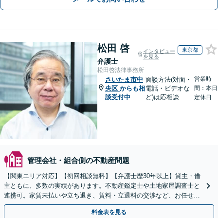
松田 啓
東京都
インタビュー
を見る
弁護士
松田啓法律事務所
営業時
さいたま市中
面談方法(対面・
央区
からも相
電話・ビデオな
間：本日
談受付中
ど)は応相談
定休日
管理会社・組合側の不動産問題
【関東エリア対応】【初回相談無料】【弁護士歴30年以上】貸主・借
主ともに、多数の実績があります。不動産鑑定士や土地家屋調査士と
連携可。家賃未払いや立ち退き、賃料・立退料の交渉など、お任せく
ださい【事前予約で休日・夜間面談可】【WEB面談可】
料金表を見る