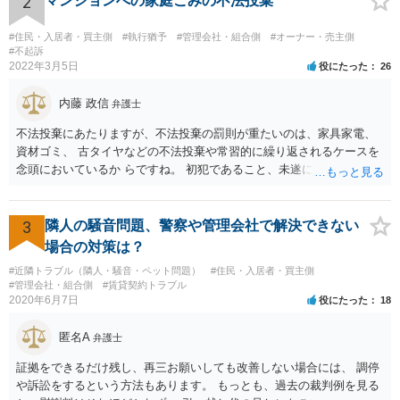
2
マンションへの家庭ごみの不法投棄
#住民・入居者・買主側
#執行猶予
#管理会社・組合側
#オーナー・売主側
#不起訴
2022年3月5日
役にたった
26
内藤 政信
弁護士
不法投棄にあたりますが、不法投棄の罰則が重たいのは、家具家電、
資材ゴミ、 古タイヤなどの不法投棄や常習的に繰り返されるケースを
念頭においているか らですね。 初犯であること、未遂に終わっている
ことから、かりに通報され、事情聴取が あったとしても、起訴される
ことはないでしょう。 様子見でいいでしょう。
3
隣人の騒音問題、警察や管理会社で解決できない
場合の対策は？
#近隣トラブル（隣人・騒音・ペット問題）
#住民・入居者・買主側
#管理会社・組合側
#賃貸契約トラブル
2020年6月7日
役にたった
18
匿名A
弁護士
証拠をできるだけ残し、再三お願いしても改善しない場合には、 調停
や訴訟をするという方法もあります。 もっとも、過去の裁判例を見る