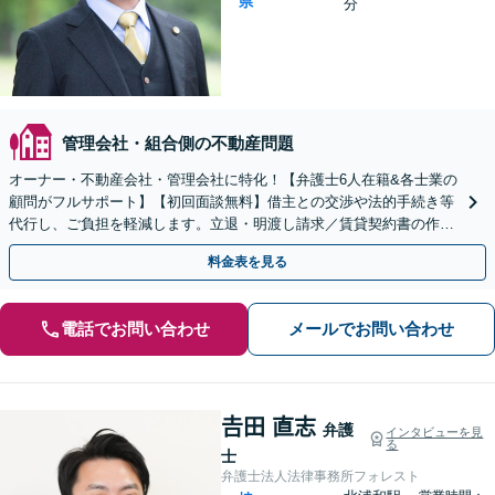
県
分
管理会社・組合側の不動産問題
オーナー・不動産会社・管理会社に特化！【弁護士6人在籍&各士業の
顧問がフルサポート】【初回面談無料】借主との交渉や法的手続き等
代行し、ご負担を軽減します。立退・明渡し請求／賃貸契約書の作
成・チェックなどお気軽にご相談ください【北浦和駅2分】
料金表を見る
電話でお問い合わせ
メールでお問い合わせ
𠮷田 直志
弁護
インタビューを見
る
士
弁護士法人法律事務所フォレスト