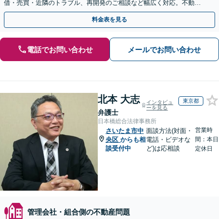
借・売買・近隣のトラブル、再開発のご相談など幅広く対応。不動産
問題は複雑化しやすいためお早めに弁護士にご相談ください
料金表を見る
電話でお問い合わせ
メールでお問い合わせ
北本 大志
東京都
インタビュ
ーを見る
弁護士
日本橋総合法律事務所
営業時
さいたま市中
面談方法(対面・
央区
からも相
電話・ビデオな
間：本日
談受付中
ど)は応相談
定休日
管理会社・組合側の不動産問題