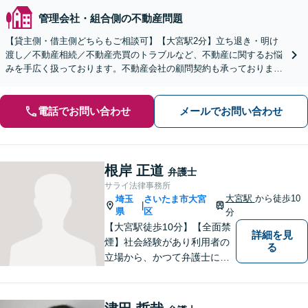
管理会社・組合側の不動産問題
【貸主側・借主側どちらもご相談可】【大宮駅2分】立ち退き・明け
渡し／不動産相続／不動産売買のトラブルなど、不動産に関するお悩
みを手広く扱っております。不動産会社の顧問契約も承っておりま
す。【夜間・休日の相談可能】【オンライン相談可能】
電話でお問い合わせ
メールでお問い合わせ
根岸 正道
弁護士
サライ法律事務所
大宮駅
から徒歩10
埼玉
さいたま市大宮
|
県
区
分
【大宮駅徒歩10分】【全面禁
詳細を見
煙】社会経験があり利用者の
る
立場から、かつて弁護士に相
談したり、依頼した経験があ
ります。 どのようにしたら、
敷居を低くできるか、緊張せ