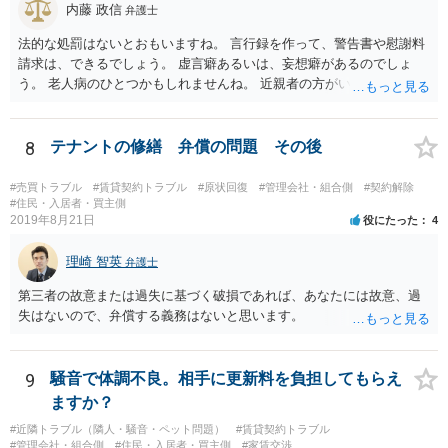
内藤 政信
弁護士
法的な処罰はないとおもいますね。 言行録を作って、警告書や慰謝料
請求は、できるでしょう。 虚言癖あるいは、妄想癖があるのでしょ
う。 老人病のひとつかもしれませんね。 近親者の方がいれば、話を通
してみるのもありでしょう。
8
テナントの修繕 弁償の問題 その後
#売買トラブル
#賃貸契約トラブル
#原状回復
#管理会社・組合側
#契約解除
#住民・入居者・買主側
2019年8月21日
役にたった
4
理崎 智英
弁護士
第三者の故意または過失に基づく破損であれば、あなたには故意、過
失はないので、弁償する義務はないと思います。
9
騒音で体調不良。相手に更新料を負担してもらえ
ますか？
#近隣トラブル（隣人・騒音・ペット問題）
#賃貸契約トラブル
#管理会社・組合側
#住民・入居者・買主側
#家賃交渉