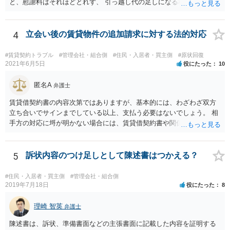
と、慰謝料はそれほどとれず、 引っ越し代の足しになる程度に終わっ
てしまうかもしれません。
4
立会い後の賃貸物件の追加請求に対する法的対応
#賃貸契約トラブル
#管理会社・組合側
#住民・入居者・買主側
#原状回復
2021年6月5日
役にたった
10
匿名A
弁護士
賃貸借契約書の内容次第ではありますが、基本的には、わざわざ双方
立ち合いでサインまでしている以上、支払う必要はないでしょう。 相
手方の対応に埒が明かない場合には、賃貸借契約書や関係資料を個別
に弁護士に見せ、対応方針をご検討いただくことをお勧めいたしま
す。
5
訴状内容のつけ足しとして陳述書はつかえる？
#住民・入居者・買主側
#管理会社・組合側
2019年7月18日
役にたった
8
理崎 智英
弁護士
陳述書は、訴状、準備書面などの主張書面に記載した内容を証明する