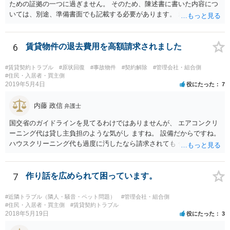
ための証拠の一つに過ぎません。 そのため、陳述書に書いた内容につ
いては、別途、準備書面でも記載する必要があります。 裁判所は弁論
の全趣旨から、主張書面で主張していない事実についても認定する場
合もありますが、 基本的には、主張書面で主張する必要があるという
ことになります。
6
賃貸物件の退去費用を高額請求されました
#賃貸契約トラブル
#原状回復
#事故物件
#契約解除
#管理会社・組合側
#住民・入居者・買主側
2019年5月4日
役にたった
7
内藤 政信
弁護士
国交省のガイドラインを見てるわけではありませんが、 エアコンクリ
ーニング代は貸し主負担のような気がし ますね。 設備だからですね。
ハウスクリーニング代も過度に汚したなら請求されても 仕方ないでし
ょうが、生活上の通常の汚れならば、貸し主 負担だと思いますね。 次
の借主のための清掃だと思いますね。 ほっといて争ってみたらいいで
しょう。
7
作り話を広められて困っています。
#近隣トラブル（隣人・騒音・ペット問題）
#管理会社・組合側
#住民・入居者・買主側
#賃貸契約トラブル
2018年5月19日
役にたった
3