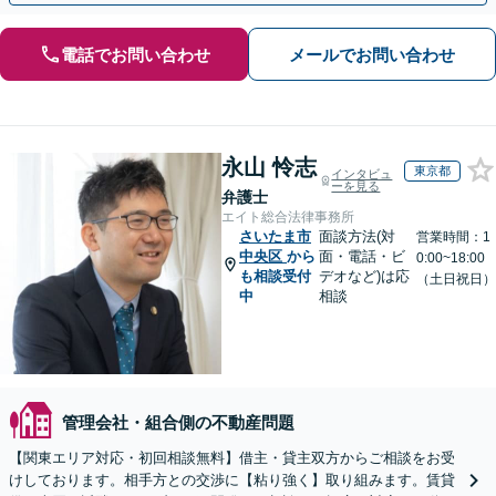
電話でお問い合わせ
メールでお問い合わせ
永山 怜志
東京都
インタビュ
ーを見る
弁護士
エイト総合法律事務所
さいたま市
面談方法(対
営業時間：1
中央区
から
面・電話・ビ
0:00~18:00
も相談受付
デオなど)は応
（土日祝日）
中
相談
管理会社・組合側の不動産問題
【関東エリア対応・初回相談無料】借主・貸主双方からご相談をお受
けしております。相手方との交渉に【粘り強く】取り組みます。賃貸