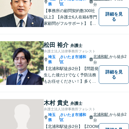
|
県
区
分
【事務所の顧問契約数300社
詳細を見
以上】【弁護士6人在籍&専門
る
家顧問がフルサポート】【北
浦和駅2分】企業法務に強い弁
護士が労働雇用、債権回収、
商取引問題などに対応しま
松田 裕介
弁護士
す。中小企業さま、個人事業
弁護士法人法律事務所フォレスト
主さまからのご相談に注力
北浦和駅
から徒歩2
埼玉
さいたま市浦和
|
【初回面談無料】
県
区
分
【北浦和駅徒歩2分】【問題発
詳細を見
生した後だけでなく予防法務
る
もお任せください！】多くの
事業者様に充実したリーガル
サービスを届けます。「どの
ような案件に対してもご依頼
木村 貴史
弁護士
者様に寄り添って真摯に対応
弁護士法人法律事務所フォレスト
すること」がモットーです。
北浦和駅
から徒歩2
埼玉
さいたま市浦和
|
【完全個室】
県
区
分
【北浦和駅徒歩2分】【ZOOM