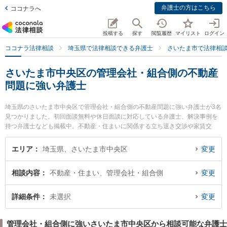
弁護士の方はこちら
ココナラへ
投稿する
探す
閲覧履歴
マイリスト
ログイン
ココナラ法律相談
埼玉県で法律相談できる弁護士
さいたま市で法律相
さいたま市中央区の管理会社・組合側の不動産
問題に強い弁護士
埼玉県のさいたま市中央区で管理会社・組合側の不動産問題に強い弁護士が3名
見つかりました。初回面談無料や休日面談に対応している弁護士、解決事例を
持つ弁護士なども掲載中。不動産・住まいに関係する立ち退き交渉や家賃交
渉、不動産契約解除等の細かな分野での絞り込み検索もでき便利です。特にSIN
TO法律事務所の鈴木 秀二弁護士やさいたま新都心法律事務所の眞砂 一也弁護
エリア
埼玉県、さいたま市中央区
変更
士、安里総合法律事務所の安里 国之助弁護士のプロフィール情報や弁護士費
用、強みなどが注目されています。『さいたま市中央区で土日や夜間に発生し
相談内容
不動産・住まい、管理会社・組合側
変更
た管理会社・組合側の不動産問題のトラブルを今すぐに弁護士に相談したい』
『管理会社・組合側の不動産問題のトラブル解決の実績豊富な近くの弁護士を
検索したい』『初回相談無料で管理会社・組合側の不動産問題を法律相談でき
詳細条件
未選択
変更
るさいたま市中央区内の弁護士に相談予約したい』などでお困りの相談者さん
におすすめです。
管理会社・組合側に強いさいたま市中央区から相談可能な弁護士