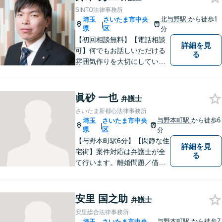
SINTO法律事務所
北与野駅
から徒歩1
埼玉
さいたま市中央
|
県
区
分
【初回相談無料】【電話相談
詳細を見
可】何でもお話しいただける
る
雰囲気作りを大切にしていま
す。弁護士に実際にご依頼な
さるかどうかは、アドバイス
をお聞きになってからの判断
眞砂 一也
弁護士
で構いませんので、トラブル
さいたま新都心法律事務所
でお困りの方は一人で悩ま
与野本町駅
から徒歩6
埼玉
さいたま市中央
|
ず、一度お気軽にご相談下さ
県
区
分
い。
【与野本町駅6分】【閑静な住
詳細を見
宅街】案件対応は弁護士が全
る
て行います。離婚問題／借
金・債務整理／交通事故など
幅広く対応しております。迅
速かつ丁寧な対応を心がけて
安里 国之助
弁護士
おりますので、お気軽にご相
安里総合法律事務所
談ください。【弁護士歴10年
与野本町駅
から徒歩7
埼玉
さいたま市中央